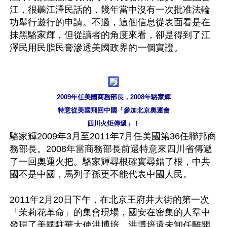
江，很聽江澤民話的，幾年當中沒有一次批准法輪
功舉行遊行的申請。不過，這個信息從表面看是在
抹黑駱家輝，但從讀者的角度來看，卻是得到了江
澤民用民脂民膏滲透美國政界的一個實證。

2009年任美國商務部長，2008年駱家輝

特意從美國飛回中國「參加北京奧運會

四川火炬傳遞」！
駱家輝2009年3月至2011年7月任美國第36任聯邦商
務部長。2008年當商務部長前還特意來四川省傳遞
了一回奧運火把。駱家輝尋根確實尋錯了根，中共
國不是中國，馬列子孫更不能代表中國人民。

2011年2月20日下午，在北京王府井大街的第一次
「茉莉花革命」的集會現場，國安在密集的人羣中
發現了美國駐華大使洪博培。洪博培還未卸任離開