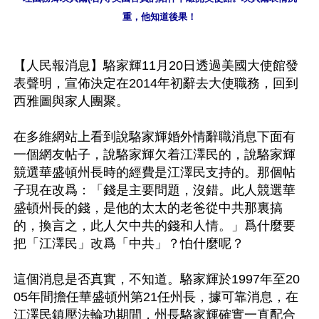
重，他知道後果！
【人民報消息】駱家輝11月20日透過美國大使館發
表聲明，宣佈決定在2014年初辭去大使職務，回到
西雅圖與家人團聚。

在多維網站上看到說駱家輝婚外情辭職消息下面有
一個網友帖子，說駱家輝欠着江澤民的，說駱家輝
競選華盛頓州長時的經費是江澤民支持的。那個帖
子現在改爲：「錢是主要問題，沒錯。此人競選華
盛頓州長的錢，是他的太太的老爸從中共那裏搞
的，換言之，此人欠中共的錢和人情。」爲什麼要
把「江澤民」改爲「中共」？怕什麼呢？

這個消息是否真實，不知道。駱家輝於1997年至20
05年間擔任華盛頓州第21任州長，據可靠消息，在
江澤民鎮壓法輪功期間，州長駱家輝確實一直配合