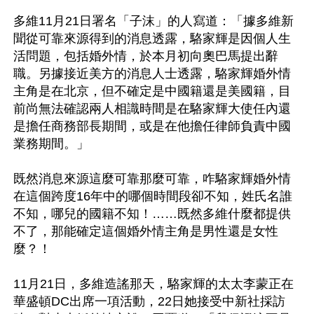
多維11月21日署名「子沫」的人寫道：「據多維新
聞從可靠來源得到的消息透露，駱家輝是因個人生
活問題，包括婚外情，於本月初向奧巴馬提出辭
職。另據接近美方的消息人士透露，駱家輝婚外情
主角是在北京，但不確定是中國籍還是美國籍，目
前尚無法確認兩人相識時間是在駱家輝大使任內還
是擔任商務部長期間，或是在他擔任律師負責中國
業務期間。」

既然消息來源這麼可靠那麼可靠，咋駱家輝婚外情
在這個跨度16年中的哪個時間段卻不知，姓氏名誰
不知，哪兒的國籍不知！……既然多維什麼都提供
不了，那能確定這個婚外情主角是男性還是女性
麼？！

11月21日，多維造謠那天，駱家輝的太太李蒙正在
華盛頓DC出席一項活動，22日她接受中新社採訪