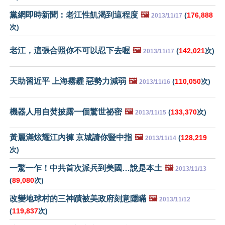
黨網即時新聞：老江性飢渴到這程度
🖼️
(
176,888
2013/11/17
次)
老江，這張合照你不可以忍下去喔
🖼️
(
142,021
次)
2013/11/17
天助習近平 上海霧霾 惡勢力減弱
🖼️
(
110,050
次)
2013/11/16
機器人用自焚披露一個驚世祕密
🖼️
(
133,370
次)
2013/11/15
黃麗滿炫耀江內褲 京城請你豎中指
🖼️
(
128,219
2013/11/14
次)
一驚一乍！中共首次派兵到美國…說是本土
🖼️
2013/11/13
(
89,080
次)
改變地球村的三神蹟被美政府刻意隱瞞
🖼️
2013/11/12
(
119,837
次)