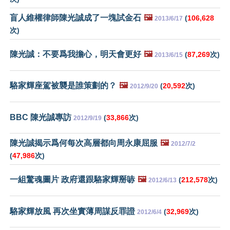
盲人維權律師陳光誠成了一塊試金石
🖼️
(
106,628
2013/6/17
次)
陳光誠：不要爲我擔心，明天會更好
🖼️
(
87,269
次)
2013/6/15
駱家輝座駕被襲是誰策劃的？
🖼️
(
20,592
次)
2012/9/20
BBC 陳光誠專訪
(
33,866
次)
2012/9/19
陳光誠揭示爲何每次高層都向周永康屈服
🖼️
2012/7/2
(
47,986
次)
一組驚魂圖片 政府還跟駱家輝掰哧
🖼️
(
212,578
次)
2012/6/13
駱家輝放風 再次坐實薄周謀反罪證
(
32,969
次)
2012/6/4