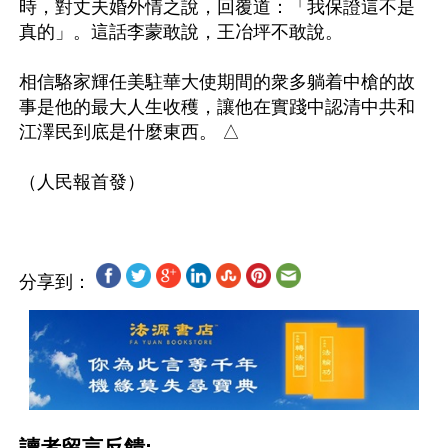
時，對丈夫婚外情之說，回覆道：「我保證這不是
真的」。這話李蒙敢說，王冶坪不敢說。

相信駱家輝任美駐華大使期間的衆多躺着中槍的故
事是他的最大人生收穫，讓他在實踐中認清中共和
江澤民到底是什麼東西。 △

分享到：
讀者留言反饋: