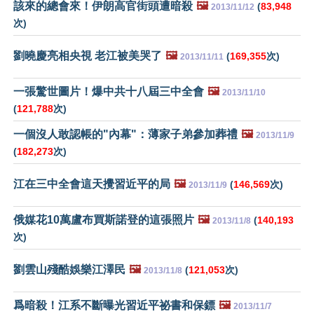
該來的總會來！伊朗高官街頭遭暗殺
🖼️
(
83,948
2013/11/12
次)
劉曉慶亮相央視 老江被美哭了
🖼️
(
169,355
次)
2013/11/11
一張驚世圖片！爆中共十八屆三中全會
🖼️
2013/11/10
(
121,788
次)
一個沒人敢認帳的"內幕"：薄家子弟參加葬禮
🖼️
2013/11/9
(
182,273
次)
江在三中全會這天攪習近平的局
🖼️
(
146,569
次)
2013/11/9
俄媒花10萬盧布買斯諾登的這張照片
🖼️
(
140,193
2013/11/8
次)
劉雲山殘酷娛樂江澤民
🖼️
(
121,053
次)
2013/11/8
爲暗殺！江系不斷曝光習近平祕書和保鏢
🖼️
2013/11/7