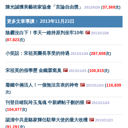
陳光誠獲美藝術家協會「言論自由獎」
(
37,369
次)
2012/5/28
更多文章導讀：
2013年11月23日
陰霾沒白下！李天一維持原判坐牢10年
🖼️
2013/11/26
(
87,823
次)
小笑話：宋祖英團長享受的待遇
(
287,608
次)
2013/11/26
宋祖英的假學歷 金鐵霖窩臭
🖼️
(
100,815
次)
2013/11/25
廢鐵中倆活人！一個無法言表的神奇
🖼️
(
116,839
2013/11/24
次)
刊登目睹阮玲玉鬼魂 中新網帖子刪的狠
🖼️
2013/11/24
(
104,977
次)
認清中共是駱家輝任駐華大使的最大收穫
🖼️
2013/11/23
(
91,291
次)