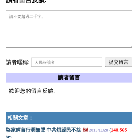
讀者暱稱:
讀者留言
歡迎您的留言反饋。
相關文章：
駱家輝言行潤無聲 中共煩躁民不捨
🖼️
(
140,565
2013/11/28
次)