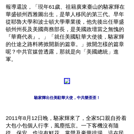
報導還說，「現年61歲、祖籍廣東臺山的駱家輝在
華盛頓州西雅圖出生，是華人移民的第三代。早年
從耶魯大學和波士頓大學畢業後，他先後出任華盛
頓州州長及美國商務部長，是美國政壇當之無愧的
『華裔代表』。」「就任美國駐華大使後，駱家輝
的仕途之路料將掀開新的篇章。」掀開怎樣的篇章
呢？中共官媒曾透露，那就是向「美國總統」進
軍。

駱家輝出任美駐華大使，中共樂歪歪！
2011年8月12日晚，駱家輝來了，全家5口親自拎着
大包小包個人行李，風塵抵京。一下客機沒有隨
從、保安，也沒有鮮花、掌聲及豪華排場。這在民