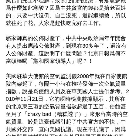
黨官們完全不理解，按照他們的想法，有那麼多錢
爲什麼如此寒酸？因爲中共貪官的錢都是搶老百姓
的，只要中共沒倒、自己沒死，還能繼續搶，所以
就往死了花。人家是趕快吃完好去工作。

駱家輝真的公佈財產了，中共中央政治局年年開會
有人提出應該公佈財產，到現在30多年了，還沒有
人公佈財產。這說明了什麼問題？北京日報爲何不
當頭棒喝「黨和國家領導人」呢？！

美國駐華大使館的空氣監測儀2008年就在自家使館
院內架起了，每隔一小時在推特發佈一次空氣質量
指數，說是爲使館人員及在華美國人士提供參考。2
010年11月21日，它的瞬時檢測數據顯示，其所在
的北京東三環的空氣質量指數超過了五百，使館甚
至用了「crazy bad（糟糕透了）」來形容當時的空
氣質量。於是這臺儀器引起了中共官方的不快，中
共國外交部一直向美國抗議。現在不抗議了，因爲