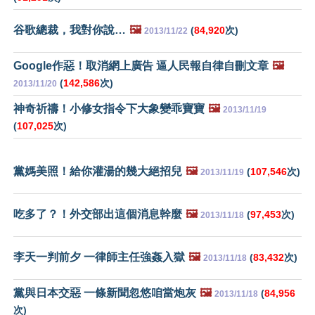
谷歌總裁，我對你說…
🖼️
(
84,920
次)
2013/11/22
Google作惡！取消網上廣告 逼人民報自律自刪文章
🖼️
(
142,586
次)
2013/11/20
神奇祈禱！小修女指令下大象變乖寶寶
🖼️
2013/11/19
(
107,025
次)
黨媽美照！給你灌湯的幾大絕招兒
🖼️
(
107,546
次)
2013/11/19
吃多了？！外交部出這個消息幹麼
🖼️
(
97,453
次)
2013/11/18
李天一判前夕 一律師主任強姦入獄
🖼️
(
83,432
次)
2013/11/18
黨與日本交惡 一條新聞忽悠咱當炮灰
🖼️
(
84,956
2013/11/18
次)