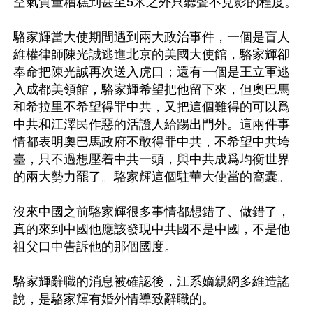
空氣質量糟糕到甚至5米之外只聽聲不見影的程度。

駱家輝當大使期間遇到兩大政治事件，一個是盲人
維權律師陳光誠逃進北京的美國大使館，駱家輝卻
奉命把陳光誠再次送入虎口；還有一個是王立軍逃
入成都美領館，駱家輝希望把他留下來，但奧巴馬
和希拉里不希望得罪中共，又把這個難得的可以爲
中共和江澤民作惡的活證人給踢出門外。這兩件事
情都表明奧巴馬政府不敢得罪中共，不希望中共垮
臺，只不過想壓着中共一頭，與中共成爲均衡世界
的兩大勢力罷了。駱家輝這個駐華大使當的窩囊。

沒來中國之前駱家輝很多事情都想錯了、做錯了，
真的來到中國他應該發現中共國不是中國，不是他
祖父口中告訴他的那個國度。

駱家輝辭職的消息被確認後，江系嫡親網多維造謠
說，是駱家輝有婚外情導致辭職的。
