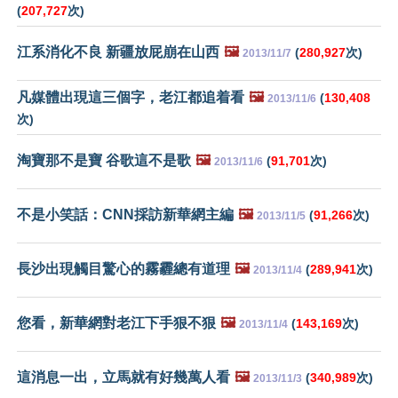
(
207,727
次)
江系消化不良 新疆放屁崩在山西
🖼️
(
280,927
次)
2013/11/7
凡媒體出現這三個字，老江都追着看
🖼️
(
130,408
2013/11/6
次)
淘寶那不是寶 谷歌這不是歌
🖼️
(
91,701
次)
2013/11/6
不是小笑話：CNN採訪新華網主編
🖼️
(
91,266
次)
2013/11/5
長沙出現觸目驚心的霧霾總有道理
🖼️
(
289,941
次)
2013/11/4
您看，新華網對老江下手狠不狠
🖼️
(
143,169
次)
2013/11/4
這消息一出，立馬就有好幾萬人看
🖼️
(
340,989
次)
2013/11/3