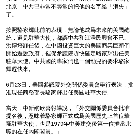
北京，中共已非常不尋常的把他的名字給「消失」
了。

按照駱家輝此前的表現，無論他成爲未來的美國總
統，還是駐華大使，都讓中共和江澤民興奮不已。
洪博培卸任後，在中國投資巨大的美國商業巨頭們
開始遊說政府，催促參議院趕快確定駱家輝出任美
駐華大使。中共國的專家們也一個勁兒的要求駱家
輝趕快來。

6月23日，美國參議院外交關係委員會舉行表決，批
准現任商務部長駱家輝出任美國駐華大使。

當天，中新網欣喜報導說，「外交關係委員會批准
提名後，意味着駱家輝正式成爲美國歷史上首位華
裔駐華大使，也是1979年中美建交後第一位擔當此
職的在任內閣閣員。」
