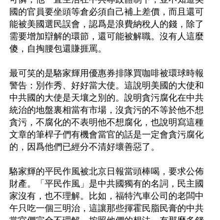
國的官員要坐頭等倉必須自己補上差價，而且還可
能被美國選民誤會，認爲是浪費納稅人的錢，除了
需要增加辯解的環節，還可能被解職。沒有人這麼
傻，自掏腰包還賺捱罵。

最可笑的是駱家輝用優惠券排隊買咖啡被環球時報
警告：別作秀、好好當大使。這說明美國的大使和
中共國的大使是天壤之別的。說明貪污腐化在中共
統治的地盤裏相當有市場，沒貪污的不等於他不想
貪污，不腐化的不表明他不想腐化，也說明寫這種
文章的筆桿子們有機會當官的話是一定會貪污腐化
的，因爲他們已經分不清好壞善惡了。

駱家輝的平民作風被北京日報當頭棒喝，要求公佈
財產。「平民作風」是中共國獨有的名詞，民主國
家沒有，也不理解。比如，福特汽車公司的老闆中
午只吃一個三明治，這讓那些揮霍民脂民膏的中共