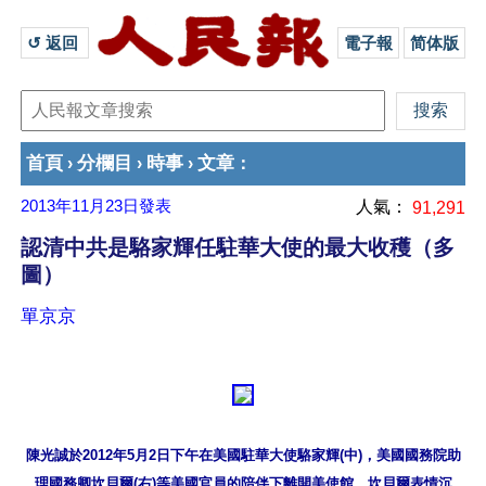
↺ 返回 
電子報
简体版
首頁
分欄目
時事
文章
›
›
›
：
2013年11月23日
發表
人氣：
91,291
認清中共是駱家輝任駐華大使的最大收穫（多
圖）
單京京
陳光誠於2012年5月2日下午在美國駐華大使駱家輝(中)，美國國務院助
理國務卿坎貝爾(右)等美國官員的陪伴下離開美使館。坎貝爾表情沉