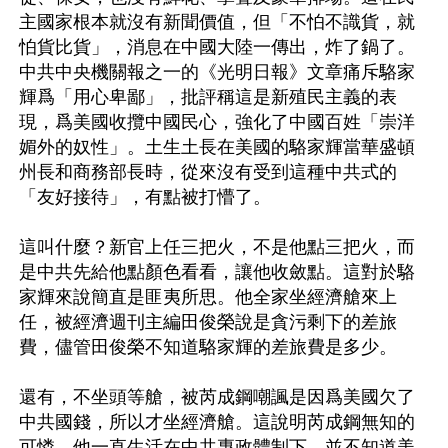
主國家根本就沒有新聞價值，但「不怕不識貨，就
怕貨比貨」，消息在中國大陸一傳出，炸了鍋了。
中共中央機關報之一的《光明日報》文章痛斥駱家
輝爲「用心卑鄙」，批評稱這是新殖民主義的表
現，爲美國收攬中國民心，強化了中國百姓「崇洋
媚外的奴性」。土生土長在美國的駱家輝當華盛頓
州長和商務部長時，從來沒有受到這種中共式的
「友好接待」，有點被打懵了。

這叫什麼？新官上任三把火，不是他點三把火，而
是中共先給他點顏色看看，讓他收斂點。這對於駱
家輝來說簡直是匪夷所思。他全家坐經濟艙來上
任，被經濟週刊主編田俊榮說是貪污剩下的差旅
費，儘管田俊榮不知道駱家輝的差旅費是多少。

還有，不坐頭等艙，被芮成鋼嘲諷是因爲美國欠了
中共國錢，所以才坐經濟艙。這說明芮成鋼無知的
可憐，他一直生活在中共專政體制下，並不知道美