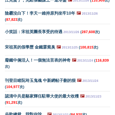
江完蛋了，先給張藝謀上一道冷盤
🖼️
(
110,909
次)
2013/11/26
陰霾沒白下！李天一維持原判坐牢10年
🖼️
2013/11/26
(
87,823
次)
小笑話：宋祖英團長享受的待遇
(
287,608
次)
2013/11/26
宋祖英的假學歷 金鐵霖窩臭
🖼️
(
100,815
次)
2013/11/25
廢鐵中倆活人！一個無法言表的神奇
🖼️
(
116,839
2013/11/24
次)
刊登目睹阮玲玉鬼魂 中新網帖子刪的狠
🖼️
2013/11/24
(
104,977
次)
認清中共是駱家輝任駐華大使的最大收穫
🖼️
2013/11/23
(
91,291
次)
谷歌總裁，我對你說…
🖼️
(
84,920
次)
2013/11/22