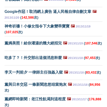
Google作惡！取消網上廣告 逼人民報自律自刪文章
🖼️
(
142,586
次)
2013/11/20
神奇祈禱！小修女指令下大象變乖寶寶
🖼️
2013/11/19
(
107,025
次)
黨媽美照！給你灌湯的幾大絕招兒
🖼️
(
107,546
次)
2013/11/19
吃多了？！外交部出這個消息幹麼
🖼️
(
97,453
次)
2013/11/18
李天一判前夕 一律師主任強姦入獄
🖼️
(
83,432
次)
2013/11/18
黨與日本交惡 一條新聞忽悠咱當炮灰
🖼️
(
84,956
2013/11/18
次)
黨網即時新聞：老江性飢渴到這程度
🖼️
(
176,888
2013/11/17
次)