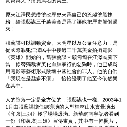
實爲爲天下揹負罵名的秦王。

原來江澤民想借塗改歷史來爲自己的兇殘塗脂抹
粉，給張藝謀三千萬美金是爲了讓他把歷史顛倒過
來！ 

張藝謀可以調動資金、大明星以及公衆注意力，是
從國際罪犯江澤民手中接過三千萬美金拍攝電影
《英雄》開始的，當張藝謀甘願匍匐在江澤民腳下
當一條替獨裁者美化血腥暴行的惡狗時，他已成爲
用電影等藝術形式敗壞中國社會的罪人。他的自供
「我現在是蝨多不癢」，恰恰證明了他至今依然樂
在其中。

人的墮落一定是全方位的，張藝謀也一樣。2003年1
1月由張藝謀擔任總導演的大型桂林山水實景演出
《印.劉三姐》幾乎場場爆滿。新華網南寧記者看到
一份《印象.劉三姐》宣傳畫頁，其中有一幅照片，