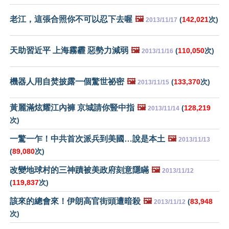
老江，這張合照你不可以忍下去喔
🖼️
(
142,021
次)
2013/11/17
天助習近平 上海霧霾 惡勢力減弱
🖼️
(
110,050
次)
2013/11/16
機器人用自焚披露一個驚世祕密
🖼️
(
133,370
次)
2013/11/15
黃麗滿炫耀江內褲 京城請你豎中指
🖼️
(
128,219
2013/11/14
次)
一驚一乍！中共首次派兵到美國…說是本土
🖼️
2013/11/13
(
89,080
次)
改變地球村的三神蹟被美政府刻意隱瞞
🖼️
2013/11/12
(
119,837
次)
該來的總會來！伊朗高官街頭遭暗殺
🖼️
(
83,948
2013/11/12
次)