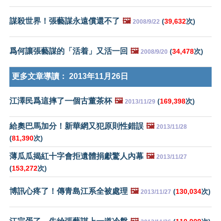
謀殺世界！張藝謀永遠償還不了
🖼️
(
39,632
次)
2008/9/22
爲何讓張藝謀的「活着」又活一回
🖼️
(
34,478
次)
2008/9/20
更多文章導讀：
2013年11月26日
江澤民爲這摔了一個古董茶杯
🖼️
(
169,398
次)
2013/11/29
給奧巴馬加分！新華網又犯原則性錯誤
🖼️
2013/11/28
(
81,390
次)
薄瓜瓜揭紅十字會拒遺體捐獻驚人內幕
🖼️
2013/11/27
(
153,272
次)
博訊心疼了！傳青島江系全被處理
🖼️
(
130,034
次)
2013/11/27