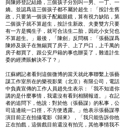
與陳婷登記結婚，三個孩子分別叫一男、一丁、一
嬌。並認爲這三個孩子都不屬於超生：「按計生舊
政，只要第一個孩子配戴眼鏡，算有視力缺陷，第
二個孩子就不算超生，按計生新政、夫妻雙方只要
有一方是獨生子，就可合法生二胎，因此小女兒也
不算超生。」最後，「陳劍」反問稱：「張藝謀爲
陳婷及孩子在無錫買了房子、上了戶口，上千萬的
房子都買了、跟公安戶籍的事也辦妥了，難道計生
委的經濟賬解決不了？」

江蘇網記者看到這個微博的當天就此事聯繫上張藝
謀工作室所在的樂視影業（北京）有限公司，電話
中負責宣傳的工作人員趙先生表示：「我不知道你
講的是什麼事情，我還沒有看到相關報道。」在記
者的追問下，他說：對於他（張藝謀）的私事，公
司這邊統一口徑，不方便透露。」他表示張藝謀導
演目前正在拍攝電影《歸來》，「我只能告訴你他
正在拍戲，這個戲目前還沒有拍完，其他事情我不