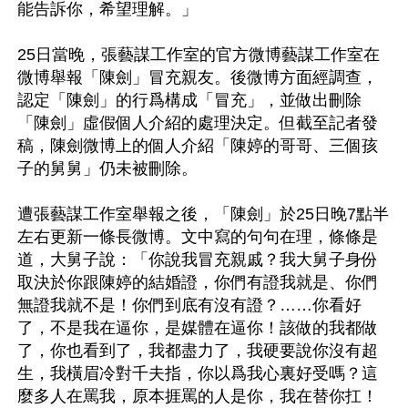
能告訴你，希望理解。」

25日當晚，張藝謀工作室的官方微博藝謀工作室在
微博舉報「陳劍」冒充親友。後微博方面經調查，
認定「陳劍」的行爲構成「冒充」，並做出刪除
「陳劍」虛假個人介紹的處理決定。但截至記者發
稿，陳劍微博上的個人介紹「陳婷的哥哥、三個孩
子的舅舅」仍未被刪除。

遭張藝謀工作室舉報之後，「陳劍」於25日晚7點半
左右更新一條長微博。文中寫的句句在理，條條是
道，大舅子說：「你說我冒充親戚？我大舅子身份
取決於你跟陳婷的結婚證，你們有證我就是、你們
無證我就不是！你們到底有沒有證？……你看好
了，不是我在逼你，是媒體在逼你！該做的我都做
了，你也看到了，我都盡力了，我硬要說你沒有超
生，我橫眉冷對千夫指，你以爲我心裏好受嗎？這
麼多人在罵我，原本捱罵的人是你，我在替你扛！