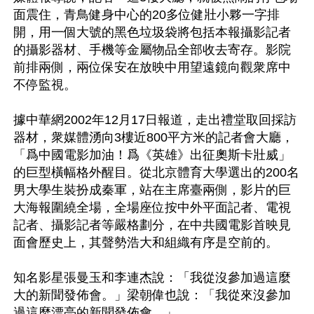
面震住，青鳥健身中心的20多位健壯小夥一字排
開，用一個大號的黑色垃圾袋將包括本報攝影記者
的攝影器材、手機等金屬物品全部收去寄存。影院
前排兩側，兩位保安在放映中用望遠鏡向觀衆席中
不停監視。

據中華網2002年12月17日報道，走出禮堂取回採訪
器材，衆媒體湧向3樓近800平方米的記者會大廳，
「爲中國電影加油！爲《英雄》出征奧斯卡壯威」
的巨型橫幅格外醒目。從北京體育大學選出的200名
男大學生裝扮成秦軍，站在主席臺兩側，影片的巨
大海報圍繞全場，全場座位按中外平面記者、電視
記者、攝影記者等嚴格劃分，在中共國電影首映見
面會歷史上，其聲勢浩大和組織有序是空前的。

知名影星張曼玉和李連杰說：「我從沒參加過這麼
大的新聞發佈會。」梁朝偉也說：「我從來沒參加
過這麼漂亮的新聞發佈會。」
