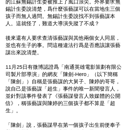
的江蘇無錫計生委被推上了風口浪尖。外界要求無
錫計生委說清楚，爲什麼張藝謀可以在當地生三個
孩子而無人過問。無錫計生委說找不到張藝謀本
人。這就怪了，難道大導演失蹤了不成？

後來還有人要求查清張藝謀與其他兩個女人同居，
並也有生子的事。問這種違法行爲是否應該讓張藝
謀出來說清楚。 

11月25日有微博認證爲「南通英雄電影策劃有限公
司製片部導演」的網友「陳劍-Hero」（以下簡稱
「陳劍」）自稱是張藝謀的大舅子、陳婷的哥哥，
說自己是張藝謀「超生」事件的唯一新聞發言人，
並針對該事件發表了《張藝謀發言人致媒體的公開
信》，稱張藝謀與陳婷的三個孩子都不算是「超
生」。

「陳劍」說，張藝謀早在第一個孩子出生前便奉子