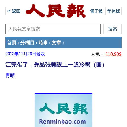
↺ 返回 
電子報
简体版
首頁
分欄目
時事
文章
›
›
›
：
2013年11月26日
發表
人氣：
110,909
江完蛋了，先給張藝謀上一道冷盤（圖）
青晴