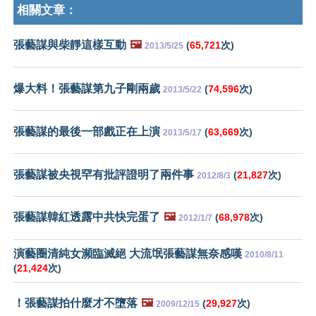
相關文章：
張藝謀與柴靜這樣互動
🖼️
(
65,721
次)
2013/5/25
爆大料！張藝謀第九子剛兩歲
(
74,596
次)
2013/5/22
張藝謀的最後一部戲正在上演
(
63,669
次)
2013/5/17
張藝謀被央視罕有批評證明了兩件事
(
21,827
次)
2012/8/3
張藝謀韓紅透露中共快完蛋了
🖼️
(
68,978
次)
2012/1/7
演藝圈清純女瀕臨滅絕 大流氓張藝謀無奈感嘆
2010/8/11
(
21,424
次)
！張藝謀拍什麼才不墮落
🖼️
(
29,927
次)
2009/12/15