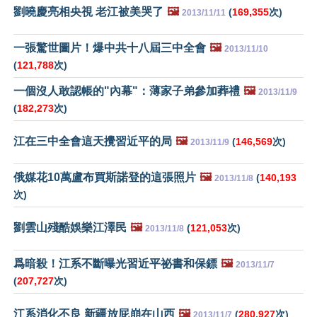
劉曉慶亮相央視 老江被美哭了
🖼️
(
169,355
次)
2013/11/11
一張驚世圖片！爆中共十八屆三中全會
🖼️
2013/11/10
(
121,788
次)
一個沒人敢認帳的"內幕"：薄家子弟參加葬禮
🖼️
2013/11/9
(
182,273
次)
江在三中全會這天攪習近平的局
🖼️
(
146,569
次)
2013/11/9
俄媒花10萬盧布買斯諾登的這張照片
🖼️
(
140,193
2013/11/8
次)
劉雲山殘酷娛樂江澤民
🖼️
(
121,053
次)
2013/11/8
爲暗殺！江系不斷曝光習近平祕書和保鏢
🖼️
2013/11/7
(
207,727
次)
江系消化不良 新疆放屁崩在山西
🖼️
(
280,927
次)
2013/11/7