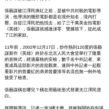
張藝謀被江澤民捧紅之前，是被中共封殺的電影導
演，他導演的幾部電影都是在境外知名，境內打
壓。自從江澤民把他找去，給了三千萬美金拍電影
《英雄》，張藝謀就感激涕零、雙膝跪下，從此成
了江的家奴。

11年前，2002年12月17日，炒作熱到120度的張藝
謀新作《英雄》終於在北京人民大會堂舉行了隆重
的首映式，經過嚴格的安檢，數千名中外記者、來
賓成爲這部影片的首批觀衆。連與中外記者一起觀
看影片的曾慶紅的弟弟曾慶淮等名流也無一例外地
接受了檢查。 

張藝謀橫在哪兒？橫在用藝術形式替屠夫江澤民漂
白。

媒體報導說，記者一進3樓大廳，就被熱鬧的存包場