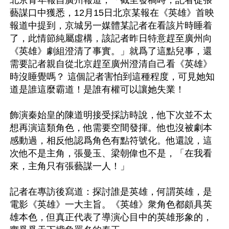
藝謀口中獲悉，12月15日北京某報在《英雄》首映
報道中提到，京城另一媒體某記者在看該片時睡着
了，此情節純屬虛構，該記者昨日特意趕至廣州向
《英雄》劇組澄清了事實。」就爲了這點兒事，還
需要記者親自從北京趕至廣州澄清自己看《英雄》
時沒睡覺嗎？ 這個記者害怕到這種程度，可見她知
道是誰這麼霸道！是誰有權可以讓她失業！

飾演秦始皇的陳道明接受採訪時說，他下次並不太
想再演這類角色，他需要空間發揮。他也沒被劇本
感動過，相反他認爲角色有點符號化。他還說，這
次他不是主角，張曼玉、梁朝偉也不是，「在我看
來，主角只有張藝謀一人！」

記者在專訪後寫道：探討誰是英雄，何謂英雄，是
電影《英雄》一大主旨。《英雄》衆角色都頗具英
雄本色，但真正代表了導演心目中的英雄形象的，