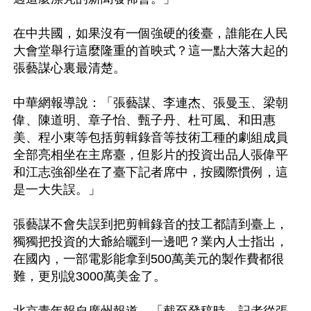
在中共國，如果沒有一個強硬的後臺，誰能在人民
大會堂舉行這麼隆重的首映式？這一點大落大起的
張藝謀心裏最清楚。

中華網報導說：「張藝謀、李連杰、張曼玉、梁朝
偉、陳道明、章子怡、甄子丹、杜可風、和田惠
美、程小東等包括剪輯錄音等技術工種的劇組成員
全部亮相坐在主席臺，但影片的投資出品人張偉平
和江志強卻坐在了臺下記者席中，按國際慣例，這
是一大失誤。」

張藝謀不會失誤到把剪輯錄音的技工都請到臺上，
獨獨把投資的大爺給曬到一邊吧？業內人士指出，
在國內，一部電影能拿到500萬美元的製作費都很
難，更別說3000萬美金了。

北京青年報自廣州報道，「截至發稿時，記者從張