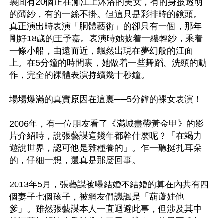
裏面有20個正在灕江上沐浴的美女，有的身披透明
的薄紗，有的一絲不掛。但這只是彩排時的鏡頭。
真正演出時表演「胴體藝術」的卻只有一個，那年
剛好18歲的王予嘉。表演時她披着一縷輕紗，乘着
一條小船，由遠而近，飄然出現在夢幻般的江面
上。在5分鐘的時間裏，她做着一些舞蹈、洗頭的動
作，完全的裸體表演持續幾十秒鐘。

場場爆滿的真實原因在這裏──5分鐘的裸女表演！

2006年，有一位朋友看了《滿城盡帶黃金甲》的影
片介紹時，說張藝謀這幾年都幹什麼呢？「在竭力
遊說世界，認可他是雜種養的」。乍一聽挺扎耳朵
的，仔細一想，還真是那麼回事。

2013年5月，張藝謀被曝結婚不結婚的算在內共有四
個妻子七個孩子，被網友們譏諷是「葫蘆娃他
爹」。雖然張藝謀本人一直迴避此事，但涉及其中