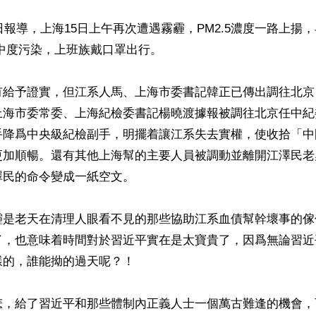
日報導，上海15日上午再次遭遇霧霾，PM2.5濃度一路上揚，早
中度污染，上班族戴口罩出行。

有給予證實，但江系人馬、上海市委書記韓正已傳出調往北京
上海市委常委、上海紀檢委書記楊曉渡據報被調往北京任中紀
手降爲中央級紀檢副手，明擺着讓江系失去實權，使收拾「中
更加順暢。還有其他上海幫的主要人員被調動並離開江澤民老
民的命令變成一紙空文。

霾是老天在清理人眼看不見的那些協助江系血債幫幹壞事的傢
了，也意味着時間對於習近平實在是太寶貴了，因爲無論習近
的，誰能拗的過天呢？！

悲，給了習近平和那些體制內正義人士一個萬古難逢的機會，