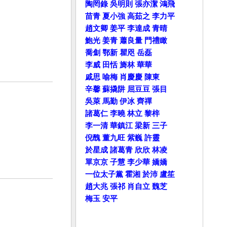
陶罔錄
吳明則
張亦潔
鴻飛
苗青
夏小強
高茹之
李力平
趙文卿
姜平
李達成
青晴
鮑光
姜青
蕭良量
門禮瞰
喬劁
鄂新
瞿咫
岳磊
李威
田恬
旖林
華華
戚思
喻梅
肖慶慶
陳東
辛馨
蘇撬阱
屈豆豆
張目
吳萊
馬勤
伊冰
齊禪
諸葛仁
李曉
林立
黎梓
李一清
華鎮江
梁新
三子
倪醜
董九旺
紫巍
許靈
於星成
諸葛青
欣欣
林凌
單京京
子慧
李少華
嬌嬌
一位太子黨
霍湘
於沛
盧笙
趙大兆
張祁
肖自立
魏芝
梅玉
安平