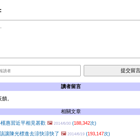
:
讀者留言
反饋。
相關文章
朴槿惠習近平相見甚歡
🖼️
(
188,342
次)
2014/6/30
該讓陳光標進去涼快涼快了
🖼️
(
193,147
次)
2014/6/19