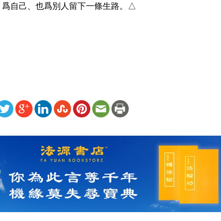
爲自己、也爲別人留下一條生路。△

）
ww.renminbao.com/rmb/articles/2013/11/16/58680b.html