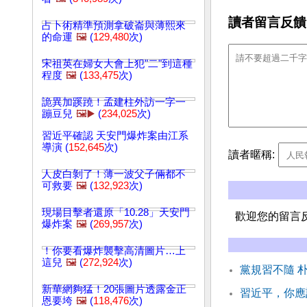
讀者留言反饋
占卜術精準預測拿破崙與薄熙來
的命運
🖼️
(
129,480
次)
宋祖英在婦女大會上犯"二"到這種
程度
🖼️
(
133,475
次)
詭異加蹊蹺！孟建柱外訪一字一
蹦豆兒
🖼️▶️
(
234,025
次)
習近平確認 天安門爆炸案由江系
導演 (
152,645
次)
讀者暱稱:
人皮白剝了！薄一波父子倆都不
可救要
🖼️
(
132,923
次)
現場目擊者還原「10.28」天安門
歡迎您的留言
爆炸案
🖼️
(
269,957
次)
！你要看爆炸襲擊高清圖片…上
這兒
🖼️
(
272,924
次)
黨規習不隨 
新華網夠猛！20張圖片透露金正
習近平，你應
恩要垮
🖼️
(
118,476
次)