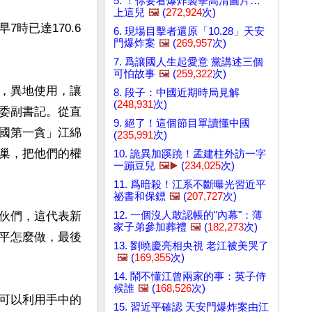
5. ！你要看爆炸襲擊高清圖片…
上這兒
🖼️
(
272,924
次)
7時已達170.6
6. 現場目擊者還原「10.28」天安
門爆炸案
🖼️
(
269,957
次)
7. 爲讓國人生起愛意 黨講述三個
可怕故事
🖼️
(
259,322
次)
，異地使用，讓
8. 段子：中國近期時局見解
(
248,931
次)
委副書記。從直
9. 絕了！這個節目單讀懂中國
國第一貪」江綿
(
235,991
次)
巢，把他們的權
10. 詭異加蹊蹺！孟建柱外訪一字
一蹦豆兒
🖼️▶️
(
234,025
次)
11. 爲暗殺！江系不斷曝光習近平
祕書和保鏢
🖼️
(
207,727
次)
12. 一個沒人敢認帳的"內幕"：薄
伙們，這代表新
家子弟參加葬禮
🖼️
(
182,273
次)
平怎麼做，最後
13. 劉曉慶亮相央視 老江被美哭了
🖼️
(
169,355
次)
14. 鬧不懂江曾兩家的事：英子侍
候誰
🖼️
(
168,526
次)
可以利用手中的
15. 習近平確認 天安門爆炸案由江