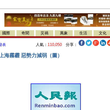
國際
奇聞
災禍
萬象
生活
文化
人氣：
110,050
分享：
發表
 上海霧霾 惡勢力減弱（圖）