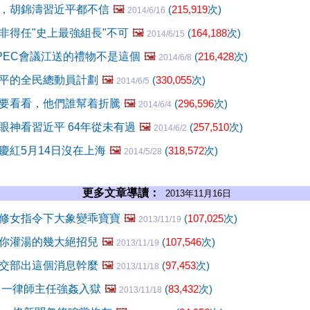
，胡錦濤習近平都不信
🖼️
(
215,919
次)
2014/6/16
非得任"史上最強組長"不可
🖼️
(
164,188
次)
2014/6/15
PEC會議江送的禮物不是這個
🖼️
(
216,428
次)
2014/6/8
平的全民總動員計劃
🖼️
(
330,055
次)
2014/6/5
要看看，他們誰幫着折騰
🖼️
(
296,596
次)
2014/6/4
眼神看習近平 64年從未有過
🖼️
(
257,510
次)
2014/6/2
慶紅5月14日沒在上海
🖼️
(
318,572
次)
2014/5/28
更多文章導讀：
2013年11月16日
修女指令下大象變乖寶寶
🖼️
(
107,025
次)
2013/11/19
你灌湯的幾大絕招兒
🖼️
(
107,546
次)
2013/11/19
交部出這個消息幹麼
🖼️
(
97,453
次)
2013/11/18
 一律師主任強姦入獄
🖼️
(
83,432
次)
2013/11/18