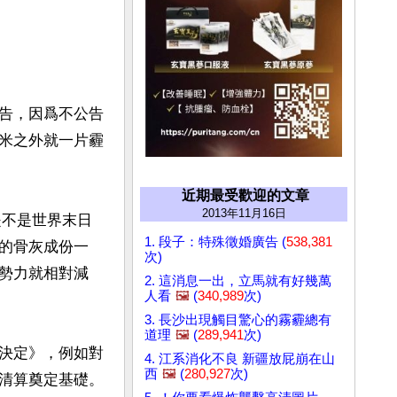
告，因爲不公告
米之外就一片霾
近期最受歡迎的文章
2013年11月16日
是不是世界末日
1. 段子：特殊徵婚廣告 (
538,381
的骨灰成份一
次)
勢力就相對減
2. 這消息一出，立馬就有好幾萬
人看
🖼️
(
340,989
次)
3. 長沙出現觸目驚心的霧霾總有
道理
🖼️
(
289,941
次)
決定》，例如對
4. 江系消化不良 新疆放屁崩在山
西
🖼️
(
280,927
次)
清算奠定基礎。
