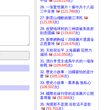
中指
🖼️
(
128,219
次)
26. 一張驚世圖片！爆中共十八屆
三中全會
🖼️
(
121,788
次)
27. 劉雲山殘酷娛樂江澤民
🖼️
(
121,053
次)
28. 改變地球村的三神蹟被美政府
刻意隱瞞
🖼️
(
119,837
次)
29. 新華網夠猛！20張圖片透露金
正恩要垮
🖼️
(
118,476
次)
30. 天助習近平 上海霧霾 惡勢力
減弱
🖼️
(
110,050
次)
31. 漂白李雪主成爲中共的一場保
衛戰
🖼️
(
109,645
次)
32. 歷史小故事：治國最怕的是什
麼
🖼️
(
109,136
次)
33. 歷史小故事：重孝義 無私心
(
106,502
次)
34. 國際在線刊登的這張圖片公開
羞辱黨
🖼️
(
92,568
次)
35. 淘寶那不是寶 谷歌這不是歌
🖼️
(
91,701
次)