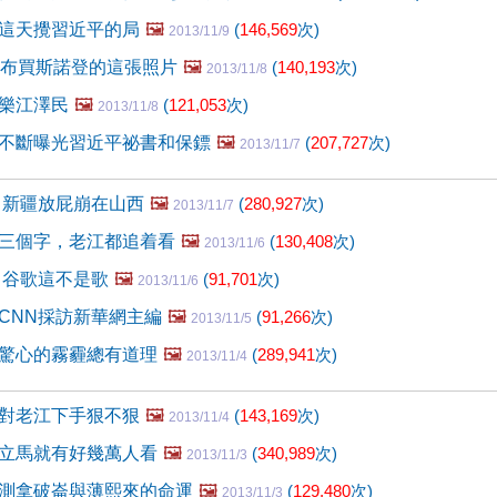
這天攪習近平的局
🖼️
(
146,569
次)
2013/11/9
盧布買斯諾登的這張照片
🖼️
(
140,193
次)
2013/11/8
樂江澤民
🖼️
(
121,053
次)
2013/11/8
不斷曝光習近平祕書和保鏢
🖼️
(
207,727
次)
2013/11/7
 新疆放屁崩在山西
🖼️
(
280,927
次)
2013/11/7
三個字，老江都追着看
🖼️
(
130,408
次)
2013/11/6
 谷歌這不是歌
🖼️
(
91,701
次)
2013/11/6
CNN採訪新華網主編
🖼️
(
91,266
次)
2013/11/5
驚心的霧霾總有道理
🖼️
(
289,941
次)
2013/11/4
對老江下手狠不狠
🖼️
(
143,169
次)
2013/11/4
立馬就有好幾萬人看
🖼️
(
340,989
次)
2013/11/3
測拿破崙與薄熙來的命運
🖼️
(
129,480
次)
2013/11/3