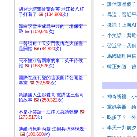
誰信誰是傻子
胡習之誼牽扯葉劍英 老江被八杆
子打着了
🖼️
(
134,808
次)
爲這，習近平
撒謊！上海A
漂白李雪主成爲中共的一場保衛
戰
🖼️
(
109,645
次)
小笑話：習近
一聲號角！天安門復仇之火僅僅
習近平：我倒
是開始
🖼️
(
84,820
次)
馬國總理用這
鬧不懂江曾兩家的事：英子侍候
誰
🖼️
(
168,526
次)
韓正知道！曾
國際在線刊登的這張圖片公開羞
辱黨
🖼️
(
92,568
次)
爲讓國人生起愛意 黨講述三個可
神奇祈禱！小
怕故事
🖼️
(
259,322
次)
黨媽美照！給
不是小笑話：江澤民急請乾爹
🖼️
(
273,517
次)
吃多了？！外
李天一判前夕
薄維持原判內幕 江損兵折將現況
🖼️
(
109,600
次)