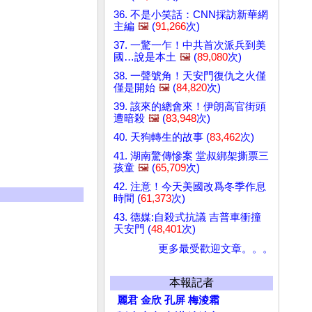
36. 不是小笑話：CNN採訪新華網
主編
🖼️
(
91,266
次)
37. 一驚一乍！中共首次派兵到美
國…說是本土
🖼️
(
89,080
次)
38. 一聲號角！天安門復仇之火僅
僅是開始
🖼️
(
84,820
次)
39. 該來的總會來！伊朗高官街頭
遭暗殺
🖼️
(
83,948
次)
40. 天狗轉生的故事 (
83,462
次)
41. 湖南驚傳慘案 堂叔綁架撕票三
孩童
🖼️
(
65,709
次)
42. 注意！今天美國改爲冬季作息
時間 (
61,373
次)
43. 德媒:自殺式抗議 吉普車衝撞
天安門 (
48,401
次)
更多最受歡迎文章。。。
本報記者
麗君
金欣
孔屏
梅淩霜