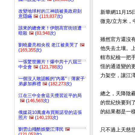
改變地球村的三神蹟被美政府刻
新華網11月15
意隱瞞
🖼️
(
119,837
次)
微克/立方米，
該來的總會來！伊朗高官街頭遭
暗殺
🖼️
(
83,948
次)
雖然官方還沒
劉曉慶亮相央視 老江被美哭了
🖼️
他失去土壤。
(
169,355
次)
轄市紀檢一把
一張驚世圖片！爆中共十八屆三
恆的通道變的
中全會
🖼️
(
121,788
次)
力架空，讓江澤
一個沒人敢認帳的"內幕"：薄家子
弟參加葬禮
🖼️
(
182,273
次)
總之，天降陰
江在三中全會這天攪習近平的局
🖼️
(
146,569
次)
的世紀快要到
的結果都是一樣
俄媒花10萬盧布買斯諾登的這張
照片
🖼️
(
140,193
次)
劉雲山殘酷娛樂江澤民
🖼️
只不過上天慈
(
121,053
次)