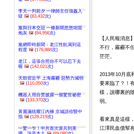
李天一判前夕 一律師主任強姦入
獄
🖼️
(
83,432
次)
黨與日本交惡 一條新聞忽悠咱當
炮灰
🖼️
(
84,956
次)
【人民報消息
黨網即時新聞：老江性飢渴到這
不行，霧霾不
程度
🖼️
(
176,888
次)
茫茫。

老江，這張合照你不可以忍下去
喔
🖼️
(
142,021
次)
2013年10
天助習近平 上海霧霾 惡勢力減弱
要來臨了？！
🖼️
(
110,050
次)
樣，說哪裏的
機器人用自焚披露一個驚世祕密
🖼️
(
133,370
次)
弱。

黃麗滿炫耀江內褲 京城請你豎中
指
🖼️
(
128,219
次)
看來真是這樣
江澤民血債幫
一驚一乍！中共首次派兵到美
國…說是本土
🖼️
(
89,080
次)