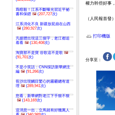
權力幹些好事，
爲暗殺！江系不斷曝光習近平祕
書和保鏢
🖼️
(
207,727
次)
（人民報首發
江系消化不良 新疆放屁崩在山西
🖼️
(
280,927
次)
文章網址: http://w
打印機版
凡媒體出現這三個字，老江都追
着看
🖼️
(
130,408
次)
淘寶那不是寶 谷歌這不是歌
🖼️
(
91,701
次)
分享至：
不是小笑話：CNN採訪新華網主
編
🖼️
(
91,266
次)
長沙出現觸目驚心的霧霾總有道
理
🖼️
(
289,941
次)
您看，新華網對老江下手狠不狠
🖼️
(
143,169
次)
這消息一出，立馬就有好幾萬人
看
🖼️
(
340,989
次)