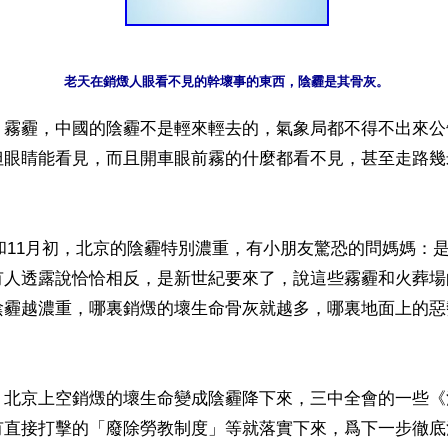
老天在銷燬人眼看不見的幹壞事的東西，陰霾是其骨灰。
】霧霾，中國的陰霾不是輕來輕去的，氣象局都不得不出來公
但眼睛能看見，而且開車眼前霧的什麼都看不見，甚至走路幾
月底和11月初，北京的陰霾特別濃重，有小朋友驚恐的問媽媽：
有人透露說恰恰相反，是新世紀要來了，說這些霧霾和火葬場
陰霾越濃重，哪裏銷燬的壞生命骨灰就越多，哪裏地面上的惡
，北京上空銷燬的壞生命變成陰霾降下來，三中全會的一些《
有直接打擊的「廢除勞教制度」等就落實下來，爲下一步徹底