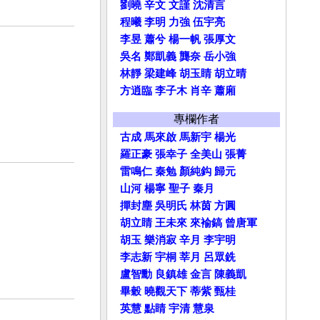
劉曉
辛文
文謹
沈清言
程曦
李明
力強
伍宇亮
李昱
蕭兮
楊一帆
張厚文
吳名
鄭凱義
龔奈
岳小強
林靜
梁建峰
胡玉睛
胡立晴
方逍臨
李子木
肖辛
蕭廂
專欄作者
古成
馬來啟
馬新宇
楊光
羅正豪
張幸子
全美山
張菁
雷鳴仁
秦勉
顏純鈎
歸元
山河
楊寧
聖子
秦月
撣封塵
吳明氏
林茵
方圓
胡立睛
王未來
來褕鎬
曾唐軍
胡玉
樂消寂
辛月
李宇明
李志新
宇桐
莘月
呂眾銑
盧智勳
良鎮雄
金言
陳義凱
畢穀
曉觀天下
蒂紫
甄桂
英慧
點睛
宇清
慧泉