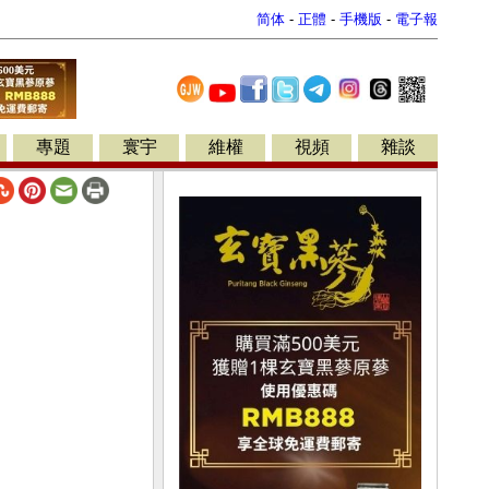
简体
-
正體
-
手機版
-
電子報
專題
寰宇
維權
視頻
雜談