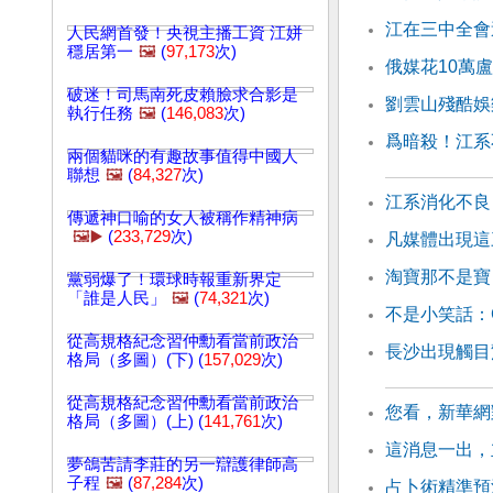
江在三中全會
人民網首發！央視主播工資 江姘
穩居第一
🖼️
(
97,173
次)
俄媒花10萬
破迷！司馬南死皮賴臉求合影是
劉雲山殘酷娛
執行任務
🖼️
(
146,083
次)
爲暗殺！江系
兩個貓咪的有趣故事值得中國人
聯想
🖼️
(
84,327
次)
江系消化不良
傳遞神口喻的女人被稱作精神病
🖼️▶️
(
233,729
次)
凡媒體出現這
淘寶那不是寶
黨弱爆了！環球時報重新界定
「誰是人民」
🖼️
(
74,321
次)
不是小笑話：
從高規格紀念習仲勳看當前政治
長沙出現觸目
格局（多圖）(下) (
157,029
次)
從高規格紀念習仲勳看當前政治
您看，新華網
格局（多圖）(上) (
141,761
次)
這消息一出，
夢鴿苦請李莊的另一辯護律師高
子程
🖼️
(
87,284
次)
占卜術精準預