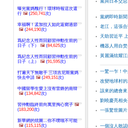
黨與日本交惡
曝光黨媽醜行！環球時報這次還
行
🖼️
(
250,741
次)
黨網即時新聞
幸福啊！孟加拉人如此返鄉過節
老江，這張合
🖼️
(
244,190
次)
天助習近平 
爲紀念人性而回顧習仲勳生前的
日子（下）
🖼️
(
84,625
次)
機器人用自焚
黃麗滿炫耀江
爲紀念人性而回顧習仲勳生前的
日子（上）
🖼️
(
91,595
次)
一驚一乍！中
打遍天下無敵手 三項吉尼斯黨媽
快去申請
🖼️
(
249,151
次)
改變地球村的
中國留學生愛上沒有雷鋒的南韓
該來的總會來
🖼️
(
134,842
次)
劉曉慶亮相央
習仲勳臨終前向萬里掏心窩子
🖼️
(
183,200
次)
一張驚世圖片
新華網的炫圖…你不噗嗤不可能
🖼️
(
115,115
次)
一個沒人敢認