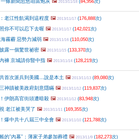
 一條新聞忽悠咱當炮灰
🖼️
(
84,956
次)
2013/11/18
：老江性飢渴到這程度
🖼️
(
176,888
次)
2013/11/17
照你不可以忍下去喔
🖼️
(
142,021
次)
2013/11/17
上海霧霾 惡勢力減弱
🖼️
(
110,050
次)
2013/11/16
披露一個驚世祕密
🖼️
(
133,370
次)
2013/11/15
內褲 京城請你豎中指
🖼️
(
128,219
次)
2013/11/14
共首次派兵到美國…說是本土
🖼️
(
89,080
次)
2013/11/13
三神蹟被美政府刻意隱瞞
🖼️
(
119,837
次)
2013/11/12
！伊朗高官街頭遭暗殺
🖼️
(
83,948
次)
2013/11/12
視 老江被美哭了
🖼️
(
169,355
次)
2013/11/11
！爆中共十八屆三中全會
🖼️
(
121,788
次)
2013/11/10
帳的"內幕"：薄家子弟參加葬禮
🖼️
(
182,273
次)
2013/11/9