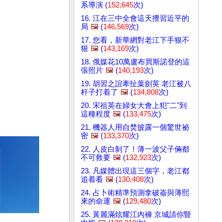
系導演 (
152,645
次)
16. 江在三中全會這天攪習近平的
局
🖼️
(
146,569
次)
17. 您看，新華網對老江下手狠不
狠
🖼️
(
143,169
次)
18. 俄媒花10萬盧布買斯諾登的這
張照片
🖼️
(
140,193
次)
19. 胡習之誼牽扯葉劍英 老江被八
杆子打着了
🖼️
(
134,808
次)
20. 宋祖英在婦女大會上犯"二"到
這種程度
🖼️
(
133,475
次)
21. 機器人用自焚披露一個驚世祕
密
🖼️
(
133,370
次)
22. 人皮白剝了！薄一波父子倆都
不可救要
🖼️
(
132,923
次)
23. 凡媒體出現這三個字，老江都
追着看
🖼️
(
130,408
次)
24. 占卜術精準預測拿破崙與薄熙
來的命運
🖼️
(
129,480
次)
25. 黃麗滿炫耀江內褲 京城請你豎