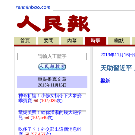
首頁
要聞
內幕
時事
幽默
2013年11月16日
天助習近平
重點推薦文章
梁新
2013年11月16日
神奇祈禱！小修女指令下大象變
乖寶寶
🖼️
(
107,025
次)
黨媽美照！給你灌湯的幾大絕招
兒
🖼️
(
107,546
次)
吃多了？！外交部出這個消息幹
麼
🖼️
(
97,453
次)