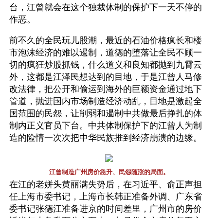
台，江曾就会在这个独裁体制的保护下一天不停的
作恶。
前不久的全民玩儿股潮，最近的石油价格疯长和楼
市泡沫经济的难以遏制，道德的堕落让全民不顾一
切的疯狂炒股抓钱，什么道义和良知都抛到九霄云
外，这都是江泽民想达到的目地，于是江曾人马修
改法律，把公开和偷运到海外的巨额资金通过地下
管道，抛进国内市场制造经济动乱，目地是激起全
国范围的民怨，让削弱和遏制中共做最后挣扎的体
制内正义官员下台。中共体制保护下的江曾人为制
造的险情一次次把中华民族推到经济崩溃的边缘。
江曾制造广州房价急升、民怨随涨的局面。
在江的老姘头黄丽满失势后，在习近平、俞正声担
任上海市委书记，上海市长韩正准备外调、广东省
委书记张德江准备进京的时间差里，广州市的房价