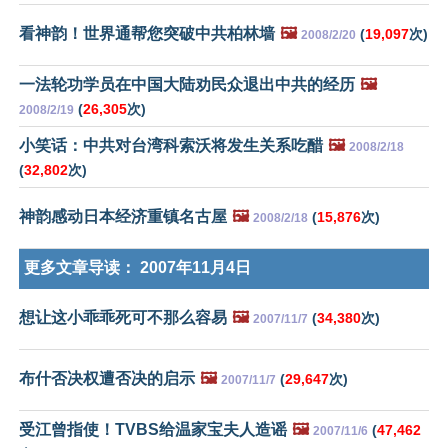
看神韵！世界通帮您突破中共柏林墙
🖼️
(
19,097
次)
2008/2/20
一法轮功学员在中国大陆劝民众退出中共的经历
🖼️
(
26,305
次)
2008/2/19
小笑话：中共对台湾科索沃将发生关系吃醋
🖼️
2008/2/18
(
32,802
次)
神韵感动日本经济重镇名古屋
🖼️
(
15,876
次)
2008/2/18
更多文章导读：
2007年11月4日
想让这小乖乖死可不那么容易
🖼️
(
34,380
次)
2007/11/7
布什否决权遭否决的启示
🖼️
(
29,647
次)
2007/11/7
受江曾指使！TVBS给温家宝夫人造谣
🖼️
(
47,462
2007/11/6