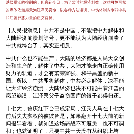
以摆脱江的控制的，但直到今日，为了暂时的经济利益，这些可怜可鄙
的媒体依然愿意为江泽民卖命，以各种方法诽谤、中伤体制内削弱中共
和江曾邪恶力量的正义官员。
【人民报消息】中共不是中国，不能把中共解体和
大陆经济崩溃划等号，更不能认为大陆经济崩溃了
中共就垮台了，其实正相反。
中共什么也不能生产，大陆的经济都是人民大众创
造和生产的，解体了中共，大陆才能走向正确使用
财力的轨道，才会有繁荣富强、和平昌盛的新中
国。所以，中共即将解体，中共必定解体，决不能
让大陆经济崩溃，大陆经济也决不可能由着江曾的
愿望崩溃，江泽民父子盗窃国库的银子都得归还。
十七大，曾庆红下台已成定局，江氏人马在十七大
前后失去实权的彼彼皆是，如果翻开十七大前的新
闻报导看看，就知道这场恶战不可避免，也不可调
和；也就证明了，只要中共一天没有从组织上垮