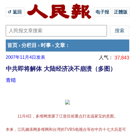
↺ 返回 
电子报
正體版
首页
分栏目
时事
文章
›
›
›
：
2007年11月4日
发表
人气：
37,843
中共即将解体 大陆经济决不崩溃（多图）
青晴
11月4日，多维网泄露了江曾目前重点打击温家宝的意图。
本来，江氏嫡亲网多维网和台湾的TVBS电视台等在中共十七大后是可