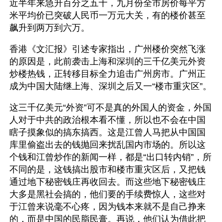
近半年来急升百分之五十，九月份全市房价每平方
米平均价已突破人民币一万元大关，有的楼价甚至
飙升到两万到六万。
香港《文汇报》引述专家指出，广州楼价突然飞涨
的原因是，此前袭击上海和深圳的三千亿美元外资
炒楼热钱，正转移目标全力追击广州房市。广州正
成为中国大陆继上海、深圳之后又一“楼市重灾区”。
这三千亿美元“外资”可不是真的外国人的资金，外国
人对于中共的政治根本看不懂，所以也不会在中国
瞎子摸象似的搞东搞西。这是江曾人马把从中国国
库里偷盗出去的钱抛回来扰乱国内市场的。所以这
个钱和江曾炒作的新闻一样，都是“出口转内销”，所
不同的是，这钱搞出股市和楼市重灾区后，又把钱
通过地下秘密钱庄再收回去。而这些地下秘密钱庄
大多是黑社会搞的，他们要的手续费惊人，这些对
于江曾来说毫不心疼，因为钱本来就不是自己挣来
的，而是中国的民脂民膏。再说，他们认为借此把