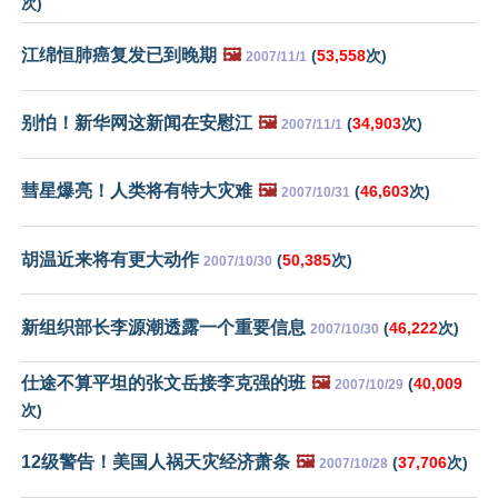
次)
江绵恒肺癌复发已到晚期
🖼️
(
53,558
次)
2007/11/1
别怕！新华网这新闻在安慰江
🖼️
(
34,903
次)
2007/11/1
彗星爆亮！人类将有特大灾难
🖼️
(
46,603
次)
2007/10/31
胡温近来将有更大动作
(
50,385
次)
2007/10/30
新组织部长李源潮透露一个重要信息
(
46,222
次)
2007/10/30
仕途不算平坦的张文岳接李克强的班
🖼️
(
40,009
2007/10/29
次)
12级警告！美国人祸天灾经济萧条
🖼️
(
37,706
次)
2007/10/28