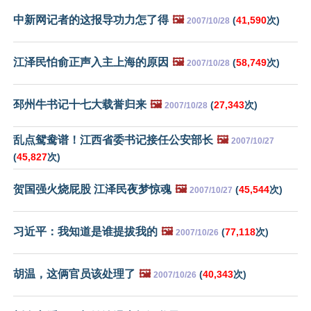
中新网记者的这报导功力怎了得
🖼️
(
41,590
次)
2007/10/28
江泽民怕俞正声入主上海的原因
🖼️
(
58,749
次)
2007/10/28
邳州牛书记十七大载誉归来
🖼️
(
27,343
次)
2007/10/28
乱点鸳鸯谱！江西省委书记接任公安部长
🖼️
2007/10/27
(
45,827
次)
贺国强火烧屁股 江泽民夜梦惊魂
🖼️
(
45,544
次)
2007/10/27
习近平：我知道是谁提拔我的
🖼️
(
77,118
次)
2007/10/26
胡温，这俩官员该处理了
🖼️
(
40,343
次)
2007/10/26