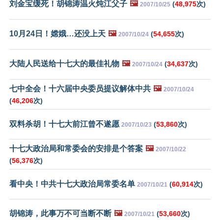
刘金宝缓死！胡锦涛温火炖江父子
🖼️
(
48,975
次)
2007/10/25
10月24日！嫦娥…还没上天
🖼️
(
54,655
次)
2007/10/24
大陆人民送给十七大的最佳礼物
🖼️
(
34,637
次)
2007/10/24
七中全会！十六届中央委员提议解体中共
🖼️
2007/10/24
(
46,206
次)
双料杀胡！十七大前江曾不遂愿
(
53,860
次)
2007/10/23
十七大政治局和常委会的安排是个答案
🖼️
2007/10/22
(
56,376
次)
看中央！中共十七大政治局常委名单
(
60,914
次)
2007/10/21
胡锦涛，此事万不可当断不断
🖼️
(
53,660
次)
2007/10/21