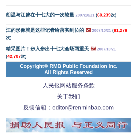
胡温与江曾在十七大的一次较量
(
60,239
次)
2007/10/21
江的形像就是这些记者给落实到位的
🖼️
(
61,276
2007/10/21
次)
精采图片！步入步出十七大会场两重天
🖼️
2007/10/21
(
42,707
次)
Copyright© RMB Public Foundation Inc.
All Rights Reserved
人民报网站服务条款
关于我们
反馈信箱：
editor@renminbao.com