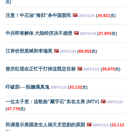
次)
注意！中石油"海归"杀中国股民
🖼️
(
34,921
次)
2007/11/5
中共即将解体 大陆经济决不崩溃
🖼️
(
37,843
次)
2007/11/4
江评价邢质斌和李瑞英
🖼️
(
69,053
次)
2007/11/4
曾庆红现在正忙于打掉这既定目标
🖼️
(
39,879
次)
2007/11/3
吓破胆──阮瞻遇真鬼
(
33,132
次)
2007/11/2
一位太子党：这歌曲"藏字石"实在太美 (MTV)
🖼️
2007/11/2
(
47,778
次)
民调显示美国发生人祸天灾悲剧的原因
🖼️
(
32,112
2007/11/1