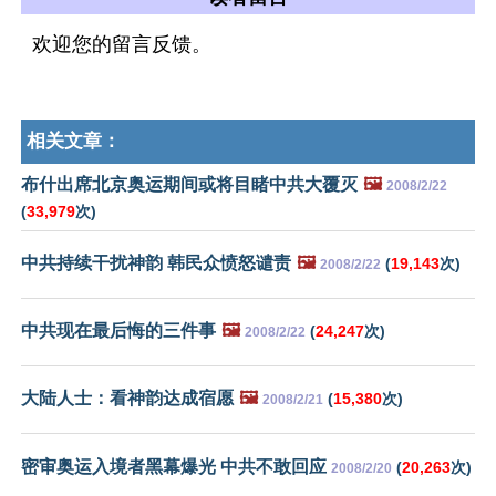
欢迎您的留言反馈。
相关文章：
布什出席北京奥运期间或将目睹中共大覆灭
🖼️
2008/2/22
(
33,979
次)
中共持续干扰神韵 韩民众愤怒谴责
🖼️
(
19,143
次)
2008/2/22
中共现在最后悔的三件事
🖼️
(
24,247
次)
2008/2/22
大陆人士：看神韵达成宿愿
🖼️
(
15,380
次)
2008/2/21
密审奥运入境者黑幕爆光 中共不敢回应
(
20,263
次)
2008/2/20