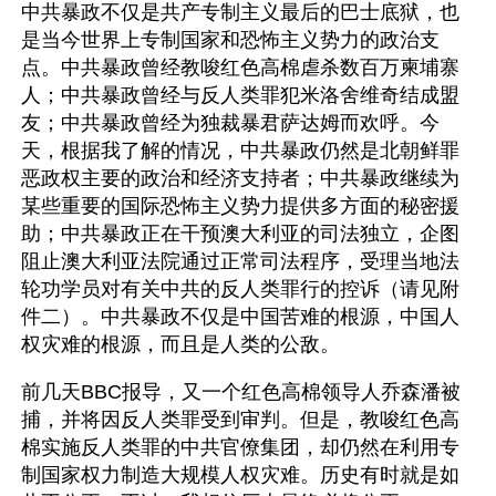
中共暴政不仅是共产专制主义最后的巴士底狱，也
是当今世界上专制国家和恐怖主义势力的政治支
点。中共暴政曾经教唆红色高棉虐杀数百万柬埔寨
人；中共暴政曾经与反人类罪犯米洛舍维奇结成盟
友；中共暴政曾经为独裁暴君萨达姆而欢呼。今
天，根据我了解的情况，中共暴政仍然是北朝鲜罪
恶政权主要的政治和经济支持者；中共暴政继续为
某些重要的国际恐怖主义势力提供多方面的秘密援
助；中共暴政正在干预澳大利亚的司法独立，企图
阻止澳大利亚法院通过正常司法程序，受理当地法
轮功学员对有关中共的反人类罪行的控诉（请见附
件二）。中共暴政不仅是中国苦难的根源，中国人
权灾难的根源，而且是人类的公敌。
前几天BBC报导，又一个红色高棉领导人乔森潘被
捕，并将因反人类罪受到审判。但是，教唆红色高
棉实施反人类罪的中共官僚集团，却仍然在利用专
制国家权力制造大规模人权灾难。历史有时就是如