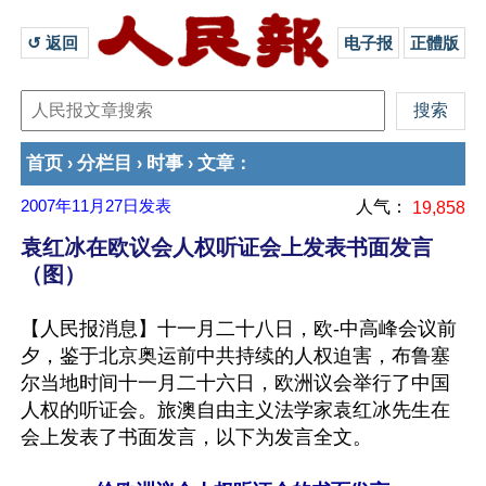
↺ 返回 
电子报
正體版
首页
分栏目
时事
文章
›
›
›
：
2007年11月27日
发表
人气：
19,858
袁红冰在欧议会人权听证会上发表书面发言
（图）
【人民报消息】十一月二十八日，欧-中高峰会议前
夕，鉴于北京奥运前中共持续的人权迫害，布鲁塞
尔当地时间十一月二十六日，欧洲议会举行了中国
人权的听证会。旅澳自由主义法学家袁红冰先生在
会上发表了书面发言，以下为发言全文。