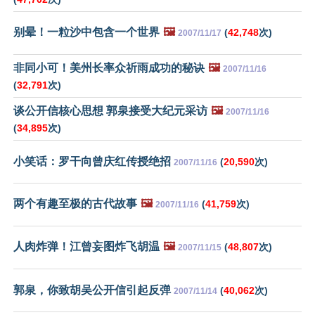
别晕！一粒沙中包含一个世界
🖼️
(
42,748
次)
2007/11/17
非同小可！美州长率众祈雨成功的秘诀
🖼️
2007/11/16
(
32,791
次)
谈公开信核心思想 郭泉接受大纪元采访
🖼️
2007/11/16
(
34,895
次)
小笑话：罗干向曾庆红传授绝招
(
20,590
次)
2007/11/16
两个有趣至极的古代故事
🖼️
(
41,759
次)
2007/11/16
人肉炸弹！江曾妄图炸飞胡温
🖼️
(
48,807
次)
2007/11/15
郭泉，你致胡吴公开信引起反弹
(
40,062
次)
2007/11/14