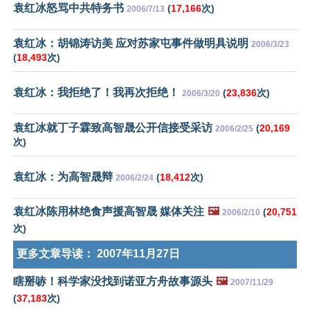
袁红冰怒骂中共特务书
(
17,166
次)
2006/7/13
袁红冰：胡锦涛访美 应对苏家屯事件做明具说明
2006/3/23
(
18,493
次)
袁红冰：我拒绝了！我再次拒绝！
(
23,836
次)
2006/3/20
袁红冰就丁子霖致高智晟公开信接受采访
(
20,169
2006/2/25
次)
袁红冰：为高智晟辩
(
18,412
次)
2006/2/24
袁红冰陈用林绝食声援高智晟 媒体关注
🖼️
(
20,751
2006/2/10
次)
更多文章导读：
2007年11月27日
瞎掰哧！科学家没找到诺亚方舟故事源头
🖼️
2007/11/29
(
37,183
次)