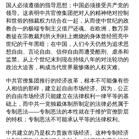
国人必须遵循的指导思想；中国必须接受共产党的
领导。这表明中共官僚集团把对人的精神绝对控制
和世俗的独裁权力结合在一起，从而使中世纪的政
教合一的极端专制主义借尸还魂。在欧洲，数万异
教徒在宗教裁判所火刑柱上燃烧的身体曾经照亮中
世纪的千年黑暗；在中国，人们今天仍然为追求思
想自由、言论自由、信仰自由而遭受酷刑、虐杀和
监禁。从上个世纪末到现在持续八年的对法轮功的
政治大迫害，构成当代世界最惨痛的人权灾难。
中共官僚集团推行的经济改革，根本不可能像有些
人相信的那样，建立起自由市场经济。因为，公正
的自由市场经济只能建立在法律权利一律平等的基
础上，而中共一党独裁体制所制定的法律必然属于
专制恶法——专制恶法的本性就在于维护官僚阶层
的特权；专制恶法不可能承认平等的法律权利。
中共建立的乃是权力贵族市场经济。这种专制经济