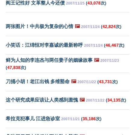
阎王记性好 文革整人今还债
(
43,078
次)
2007/11/25
两张图片！中共极为复杂的心情
🖼️
(
42,824
次)
2007/11/24
小笑话：江绵恒对李嘉诚的最新称呼
(
46,467
次)
2007/11/24
鲜为人知的李连杰与两任妻子的姻缘故事
🖼️
2007/11/23
(
47,838
次)
刀捅小胡！老江出钱 多维豁命
🖼️
(
43,731
次)
2007/11/22
这个研究成果应该让人类感到羞愧
🖼️
(
34,135
次)
2007/11/22
希拉克犯事儿 江进急诊室
(
35,186
次)
2007/11/21