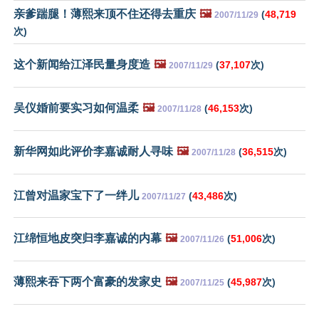
亲爹踹腿！薄熙来顶不住还得去重庆
🖼️
(
48,719
2007/11/29
次)
这个新闻给江泽民量身度造
🖼️
(
37,107
次)
2007/11/29
吴仪婚前要实习如何温柔
🖼️
(
46,153
次)
2007/11/28
新华网如此评价李嘉诚耐人寻味
🖼️
(
36,515
次)
2007/11/28
江曾对温家宝下了一绊儿
(
43,486
次)
2007/11/27
江绵恒地皮突归李嘉诚的内幕
🖼️
(
51,006
次)
2007/11/26
薄熙来吞下两个富豪的发家史
🖼️
(
45,987
次)
2007/11/25