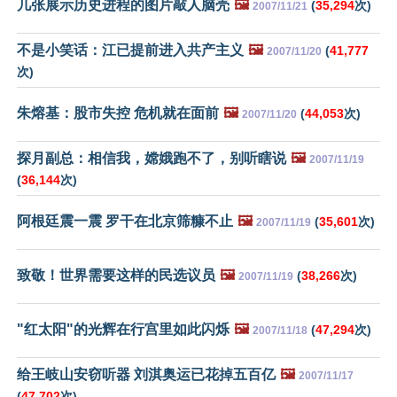
几张展示历史进程的图片敲人脑壳
🖼️
(
35,294
次)
2007/11/21
不是小笑话：江已提前进入共产主义
🖼️
(
41,777
2007/11/20
次)
朱熔基：股市失控 危机就在面前
🖼️
(
44,053
次)
2007/11/20
探月副总：相信我，嫦娥跑不了，别听瞎说
🖼️
2007/11/19
(
36,144
次)
阿根廷震一震 罗干在北京筛糠不止
🖼️
(
35,601
次)
2007/11/19
致敬！世界需要这样的民选议员
🖼️
(
38,266
次)
2007/11/19
"红太阳"的光辉在行宫里如此闪烁
🖼️
(
47,294
次)
2007/11/18
给王岐山安窃听器 刘淇奥运已花掉五百亿
🖼️
2007/11/17
(
47,702
次)