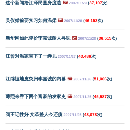
这个新闻给江泽民量身度造
🖼️
(
37,107
次)
2007/11/29
吴仪婚前要实习如何温柔
🖼️
(
46,153
次)
2007/11/28
新华网如此评价李嘉诚耐人寻味
🖼️
(
36,515
次)
2007/11/28
江曾对温家宝下了一绊儿
(
43,486
次)
2007/11/27
江绵恒地皮突归李嘉诚的内幕
🖼️
(
51,006
次)
2007/11/26
薄熙来吞下两个富豪的发家史
🖼️
(
45,987
次)
2007/11/25
阎王记性好 文革整人今还债
(
43,078
次)
2007/11/25