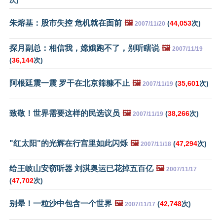
次)
朱熔基：股市失控 危机就在面前
🖼️
(
44,053
次)
2007/11/20
探月副总：相信我，嫦娥跑不了，别听瞎说
🖼️
2007/11/19
(
36,144
次)
阿根廷震一震 罗干在北京筛糠不止
🖼️
(
35,601
次)
2007/11/19
致敬！世界需要这样的民选议员
🖼️
(
38,266
次)
2007/11/19
"红太阳"的光辉在行宫里如此闪烁
🖼️
(
47,294
次)
2007/11/18
给王岐山安窃听器 刘淇奥运已花掉五百亿
🖼️
2007/11/17
(
47,702
次)
别晕！一粒沙中包含一个世界
🖼️
(
42,748
次)
2007/11/17