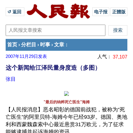
↺ 返回 
电子报
正體版
首页
分栏目
时事
文章
›
›
›
：
2007年11月29日
发表
人气：
37,107
这个新闻给江泽民量身度造（多图）
张目
"最后的纳粹死亡医生"海姆
【人民报消息】恶名昭彰的德国前战犯，被称为“死
亡医生”的阿里贝特-海姆今年已经93岁。德国、奥地
利和西蒙魏森索中心最近悬赏31万欧元，为了征求
能够逮捕并起诉海姆的资讯。