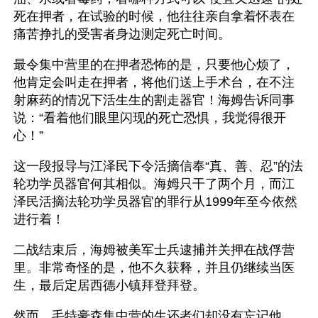
死在押者，在试验的时候，他往往亲自拿着怀表在
痛苦挣扎的受害者身边测定死亡时间。
最令集中营里的在押者恐怖的是，只要他心烦了，
他肯定会叫走在押者，将他们送上手术台，在不注
射麻药的情况下活生生的割走器官！海姆告诉同事
说：“看着他们眼里闪现的死亡恐惧，我觉得很开
心！”
这一段报导与江泽民下令活摘信奉“真、善、忍”的法
轮功学员器官何其相似。海姆只干了两个月，而江
泽民活摘法轮功学员器官的罪行从1999年至今依然
进行着！
二战结束后，海姆被美军士兵逮捕并关押在战俘营
里。非常奇怪的是，他不久获释，并且仍继续当医
生，最后定居西德小镇拜登拜登。
然而，毛特豪森集中营的生还者们却没有忘记他，