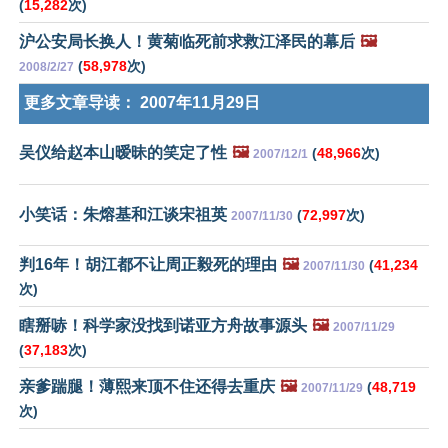
(
15,282
次)
沪公安局长换人！黄菊临死前求救江泽民的幕后
🖼️
(
58,978
次)
2008/2/27
更多文章导读：
2007年11月29日
吴仪给赵本山暧昧的笑定了性
🖼️
(
48,966
次)
2007/12/1
小笑话：朱熔基和江谈宋祖英
(
72,997
次)
2007/11/30
判16年！胡江都不让周正毅死的理由
🖼️
(
41,234
2007/11/30
次)
瞎掰哧！科学家没找到诺亚方舟故事源头
🖼️
2007/11/29
(
37,183
次)
亲爹踹腿！薄熙来顶不住还得去重庆
🖼️
(
48,719
2007/11/29
次)