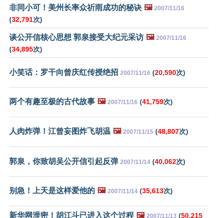
非同小可！美州长率众祈雨成功的秘诀
🖼️
2007/11/16
(
32,791
次)
谈公开信核心思想 郭泉接受大纪元采访
🖼️
2007/11/16
(
34,895
次)
小笑话：罗干向曾庆红传授绝招
(
20,590
次)
2007/11/16
两个有趣至极的古代故事
🖼️
(
41,759
次)
2007/11/16
人肉炸弹！江曾妄图炸飞胡温
🖼️
(
48,807
次)
2007/11/15
郭泉，你致胡吴公开信引起反弹
(
40,062
次)
2007/11/14
别急！上天是这样爱他的
🖼️
(
35,613
次)
2007/11/14
新华网泄密！胡江斗已进入这个过程
🖼️
(
50,215
2007/11/13