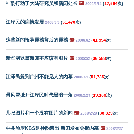
神韵打动了大陆研究员和新闻处长
🖼️
(
17,594
次)
2008/3/11
江泽民的病情发展
(
51,470
次)
2008/3/3
这些新闻报导震撼背后的震撼
🖼️
(
41,594
次)
2008/3/2
新华网这篇新闻不应该有图片
🖼️
(
36,588
次)
2008/3/2
江泽民躲到广州不能见人的内幕
(
51,735
次)
2008/3/1
暴风雪掀开江泽民时代黑暗一角
(
19,166
次)
2008/2/29
几张图片和一个没有图片的新闻
🖼️
(
38,829
次)
2008/2/28
中共施压KBS阻神韵演出 新闻发布会揭内幕
🖼️
2008/2/27