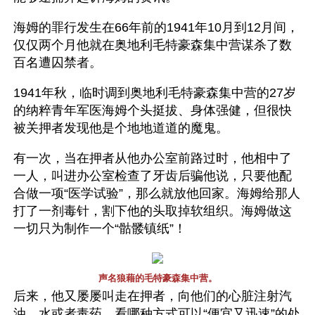
海姆的罪行发生在66年前的1941年10月到12月间，
仅仅两个月他就在奥地利毛特豪森集中营谋杀了数
百名遭囚禁者。
1941年秋，临时调到奥地利毛特豪森集中营的27岁
的纳粹青年军医海姆个头挺拔、身体强健，但很快
被关押者发现他是个地地道道的魔鬼。
有一次，当在押者从他办公室前路过时，他相中了
一人，叫进办公室检查了牙齿后骗他说，只要他配
合做一项“医学试验”，那么就放他回家。海姆给那人
打了一剂毒针，割下他的头取掉软组织。海姆做这
一切只为制作一个“骷髅镇纸”！
声名狼藉的毛特豪森集中营。
后来，他又屡屡叫走在押者，向他们的心脏注射汽
油、水或者毒药，看哪种方式可以“便宜又迅速”的处