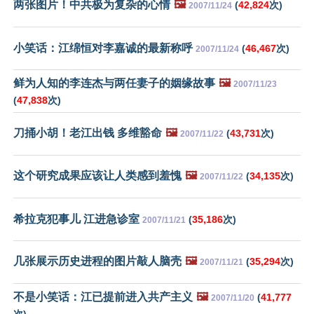
两张图片！中共极为复杂的心情
🖼️
(
42,824
次)
2007/11/24
小笑话：江绵恒对李嘉诚的最新称呼
(
46,467
次)
2007/11/24
鲜为人知的李连杰与两任妻子的姻缘故事
🖼️
2007/11/23
(
47,838
次)
刀捅小胡！老江出钱 多维豁命
🖼️
(
43,731
次)
2007/11/22
这个研究成果应该让人类感到羞愧
🖼️
(
34,135
次)
2007/11/22
希拉克犯事儿 江进急诊室
(
35,186
次)
2007/11/21
几张展示历史进程的图片敲人脑壳
🖼️
(
35,294
次)
2007/11/21
不是小笑话：江已提前进入共产主义
🖼️
(
41,777
2007/11/20