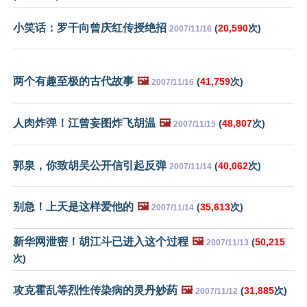
小笑话：罗干向曾庆红传授绝招
(
20,590
次)
2007/11/16
两个有趣至极的古代故事
🖼️
(
41,759
次)
2007/11/16
人肉炸弹！江曾妄图炸飞胡温
🖼️
(
48,807
次)
2007/11/15
郭泉，你致胡吴公开信引起反弹
(
40,062
次)
2007/11/14
别急！上天是这样爱他的
🖼️
(
35,613
次)
2007/11/14
新华网泄密！胡江斗已进入这个过程
🖼️
(
50,215
2007/11/13
次)
攻克霍乱等烈性传染病的灵丹妙药
🖼️
(
31,885
次)
2007/11/12