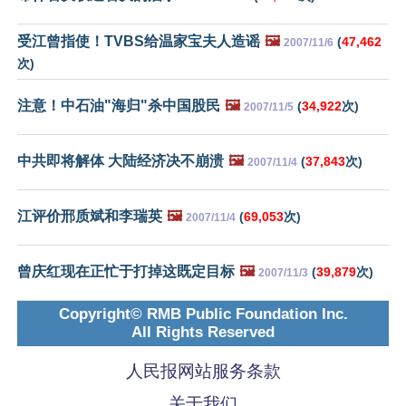
受江曾指使！TVBS给温家宝夫人造谣
🖼️
(
47,462
2007/11/6
次)
注意！中石油"海归"杀中国股民
🖼️
(
34,922
次)
2007/11/5
中共即将解体 大陆经济决不崩溃
🖼️
(
37,843
次)
2007/11/4
江评价邢质斌和李瑞英
🖼️
(
69,053
次)
2007/11/4
曾庆红现在正忙于打掉这既定目标
🖼️
(
39,879
次)
2007/11/3
Copyright© RMB Public Foundation Inc.
All Rights Reserved
人民报网站服务条款
关于我们