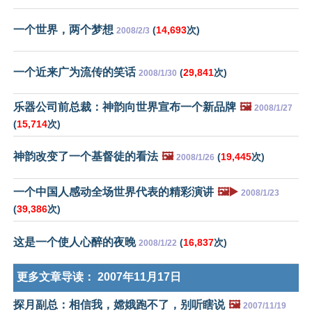
一个世界，两个梦想
(
14,693
次)
2008/2/3
一个近来广为流传的笑话
(
29,841
次)
2008/1/30
乐器公司前总裁：神韵向世界宣布一个新品牌
🖼️
2008/1/27
(
15,714
次)
神韵改变了一个基督徒的看法
🖼️
(
19,445
次)
2008/1/26
一个中国人感动全场世界代表的精彩演讲
🖼️▶️
2008/1/23
(
39,386
次)
这是一个使人心醉的夜晚
(
16,837
次)
2008/1/22
更多文章导读：
2007年11月17日
探月副总：相信我，嫦娥跑不了，别听瞎说
🖼️
2007/11/19