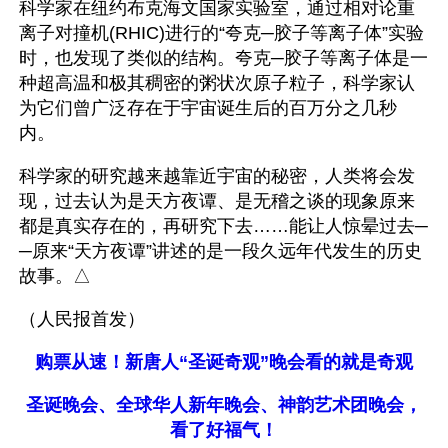
科学家在纽约布克海文国家实验室，通过相对论重
离子对撞机(RHIC)进行的“夸克─胶子等离子体”实验
时，也发现了类似的结构。夸克─胶子等离子体是一
种超高温和极其稠密的粥状次原子粒子，科学家认
为它们曾广泛存在于宇宙诞生后的百万分之几秒
内。
科学家的研究越来越靠近宇宙的秘密，人类将会发
现，过去认为是天方夜谭、是无稽之谈的现象原来
都是真实存在的，再研究下去……能让人惊晕过去─
─原来“天方夜谭”讲述的是一段久远年代发生的历史
故事。△
（人民报首发）
购票从速！新唐人“圣诞奇观”晚会看的就是奇观
圣诞晚会、全球华人新年晚会、神韵艺术团晚会，
看了好福气！