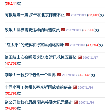
(
36,144
次)
阿根廷震一震 罗干在北京筛糠不止
🖼️
(
35,601
次)
2007/11/19
致敬！世界需要这样的民选议员
🖼️
(
38,266
次)
2007/11/19
"红太阳"的光辉在行宫里如此闪烁
🖼️
(
47,294
次)
2007/11/18
给王岐山安窃听器 刘淇奥运已花掉五百亿
🖼️
2007/11/17
(
47,702
次)
别晕！一粒沙中包含一个世界
🖼️
(
42,748
次)
2007/11/17
非同小可！美州长率众祈雨成功的秘诀
🖼️
2007/11/16
(
32,791
次)
谈公开信核心思想 郭泉接受大纪元采访
🖼️
2007/11/16
(
34,895
次)