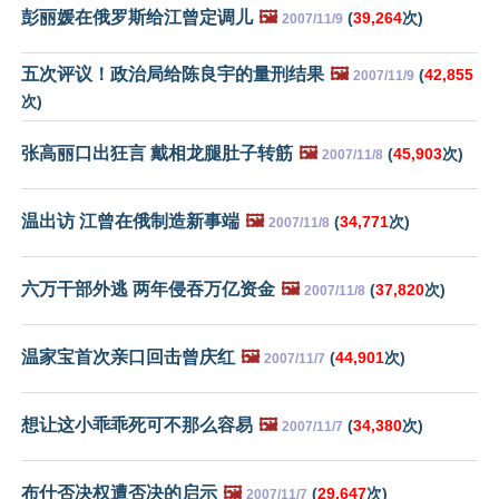
彭丽媛在俄罗斯给江曾定调儿
🖼️
(
39,264
次)
2007/11/9
五次评议！政治局给陈良宇的量刑结果
🖼️
(
42,855
2007/11/9
次)
张高丽口出狂言 戴相龙腿肚子转筋
🖼️
(
45,903
次)
2007/11/8
温出访 江曾在俄制造新事端
🖼️
(
34,771
次)
2007/11/8
六万干部外逃 两年侵吞万亿资金
🖼️
(
37,820
次)
2007/11/8
温家宝首次亲口回击曾庆红
🖼️
(
44,901
次)
2007/11/7
想让这小乖乖死可不那么容易
🖼️
(
34,380
次)
2007/11/7
布什否决权遭否决的启示
🖼️
(
29,647
次)
2007/11/7