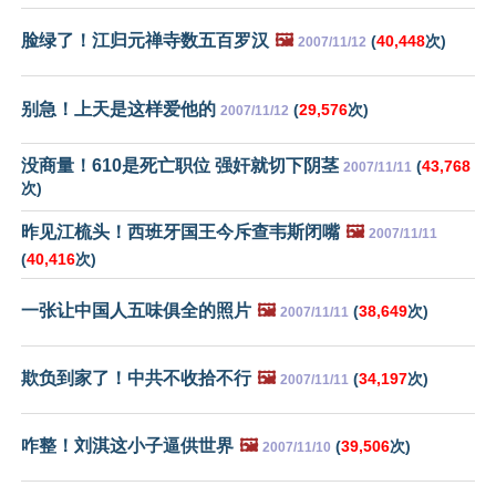
脸绿了！江归元禅寺数五百罗汉
🖼️
(
40,448
次)
2007/11/12
别急！上天是这样爱他的
(
29,576
次)
2007/11/12
没商量！610是死亡职位 强奸就切下阴茎
(
43,768
2007/11/11
次)
昨见江梳头！西班牙国王今斥查韦斯闭嘴
🖼️
2007/11/11
(
40,416
次)
一张让中国人五味俱全的照片
🖼️
(
38,649
次)
2007/11/11
欺负到家了！中共不收拾不行
🖼️
(
34,197
次)
2007/11/11
咋整！刘淇这小子逼供世界
🖼️
(
39,506
次)
2007/11/10