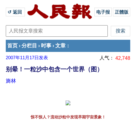
↺ 返回 
电子报
正體版
首页
分栏目
时事
文章
›
›
›
：
2007年11月17日
发表
人气：
42,748
别晕！一粒沙中包含一个世界（图）
旖林
惊不惊人？流动沙粒中发现早期宇宙景象！