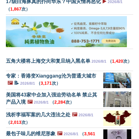
17级白海豚真的扑向华东？中国灾情再恶化
▶️
2026/8/1
（
1,867
次）
五角大楼将上海交大和复旦纳入黑名单
（
1,420
次）
2026/8/1
专家：香港变Xianggang沦为普通大城市
🖼️
📝
（
3,171
次）
2026/8/1
美国将43家中企加入强迫劳动名单 禁止其
产品入境
🖼️
（
2,284
次）
2026/8/1
浅析李福军案的几大违法之处
🖼️
2026/8/1
（
2,013
次）
最包子味儿的维尼形象
🖼️
（
3,561
2026/8/1