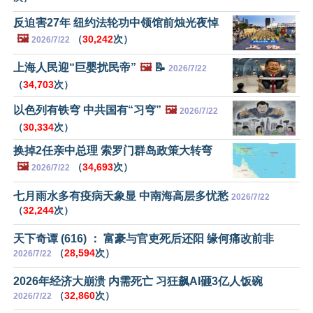
反迫害27年 纽约法轮功中领馆前烛光夜悼
🖼️
（
30,242
次）
2026/7/22
上海人民迎“巨婴扰民帝”
🖼️
📝
2026/7/22
（
34,703
次）
以色列有铁穹 中共国有“习穹”
🖼️
2026/7/22
（
30,334
次）
换掉2任亲中总理 索罗门群岛政策大转弯
🖼️
（
34,693
次）
2026/7/22
七月雨水多有疫病天象显 中南海高层多忧愁
2026/7/22
（
32,244
次）
天下奇谭 (616) ： 富豪与官吏死后还阳 缘何痛改前非
（
28,594
次）
2026/7/22
2026年经济大崩溃 内需死亡 习狂飙AI砸3亿人饭碗
（
32,860
次）
2026/7/22