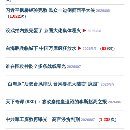
习近平枫桥经验完败 民众一边倒挺西平大侠
2026/8/8
（
1,022
次）
没戏拍内娱完蛋了 京圈大佬集体哑火
▶️
2026/8/8
白海豚兵临城下 中国万库疯狂放水
▶️
（
639
次）
2026/8/7
谁在围攻神韵？多条战线曝光
2026/8/7
“白海豚”后双台风排队 台风要把大陆变“疯国”
2026/8/7
天下奇谭 (630) ：篡改秦始皇遗诏的李斯赵高之报
2026/8/7
中共军工腐败再曝光 高官涉贪判刑
（
1,238
次）
2026/8/7