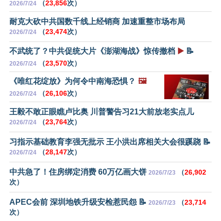
（
23,856
次）
2026/7/24
耐克大砍中共国数千线上经销商 加速重整市场布局
（
23,474
次）
2026/7/24
不武统了？中共促统大片《澎湖海战》惊传撤档
▶️
📝
（
23,570
次）
2026/7/24
《唯红花绽放》为何令中南海恐惧？
🖼️
（
26,106
次）
2026/7/24
王毅不敢正眼瞧卢比奥 川普警告习21大前放老实点儿
（
23,764
次）
2026/7/24
习指示基础教育李强无批示 王小洪出席相关大会很蹊跷 📝
（
28,147
次）
2026/7/24
中共急了！住房绑定消费 60万亿画大饼
（
26,902
2026/7/23
次）
APEC会前 深圳地铁升级安检惹民怨 📝
（
23,714
2026/7/23
次）