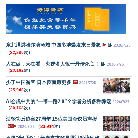
东北泄洪哈尔滨淹城 中国多地爆发末日景象
▶️
📝
2026/7/25
（
22,290
次）
人在做，天在看！央视名人敬一丹传死亡！ 📝
2026/7/25
（
23,162
次）
少了中国游客 日本反而赚更多
🖼️
2026/7/25
（
25,946
次）
AI会成中共的“一带一路2.0”？学者分析多种弊端
2026/7/25
（
20,168
次）
法轮功反迫害27周年 15位美国会议员声援
🖼️▶️
（
23,914
次）
2026/7/25
不甩“光明论”！长春官方罕见承认经济困难