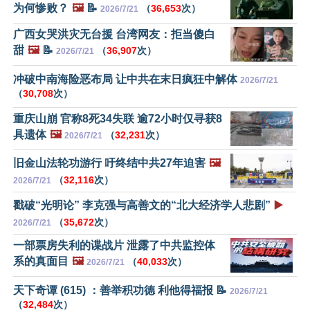
为何惨败？
🖼️
📝
（
36,653
次）
2026/7/21
广西女哭洪灾无台援 台湾网友：拒当傻白
甜
🖼️
📝
（
36,907
次）
2026/7/21
冲破中南海险恶布局 让中共在末日疯狂中解体
2026/7/21
（
30,708
次）
重庆山崩 官称8死34失联 逾72小时仅寻获8
具遗体
🖼️
（
32,231
次）
2026/7/21
旧金山法轮功游行 吁终结中共27年迫害
🖼️
（
32,116
次）
2026/7/21
戳破“光明论” 李克强与高善文的“北大经济学人悲剧”
▶️
（
35,672
次）
2026/7/21
一部票房失利的谍战片 泄露了中共监控体
系的真面目
🖼️
（
40,033
次）
2026/7/21
天下奇谭 (615) ：善举积功德 利他得福报 📝
2026/7/21
（
32,484
次）