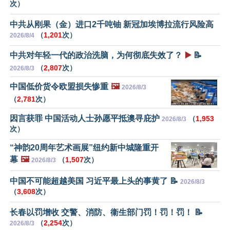
次）
中共从刚果（金）进口2千吨铀 新冠加埃博拉流行风险高
（
1,201
次）
2026/8/4
中共对年轻一代的政治洗脑，为何彻底失效了？
▶️
📝
（
2,807
次）
2026/8/3
中国低价货令欧盟损失惨重
🖼️
2026/8/3
（
2,781
次）
因言获罪 中国活动人士孙愿平抵澳寻庇护
（
1,953
2026/8/3
次）
“神韵20周年艺术画展”纽约新中城隆重开
幕
🖼️
（
1,507
次）
2026/8/3
中国不可能超越美国 习近平最上头的事黄了 📝
2026/8/3
（
3,608
次）
长春以罚增收 交警、消防、衞生部门罚！罚！罚！ 📝
（
2,254
次）
2026/8/3