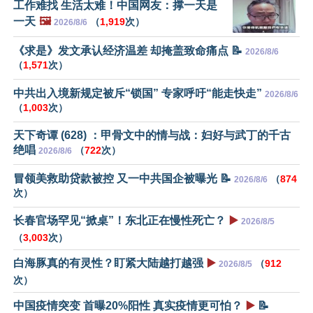
工作难找 生活太难！中国网友：撑一天是
一天
🖼️
（
1,919
次）
2026/8/6
《求是》发文承认经济温差 却掩盖致命痛点 📝
2026/8/6
（
1,571
次）
中共出入境新规定被斥“锁国” 专家呼吁“能走快走”
2026/8/6
（
1,003
次）
天下奇谭 (628) ：甲骨文中的情与战：妇好与武丁的千古
绝唱
（
722
次）
2026/8/6
冒领美救助贷款被控 又一中共国企被曝光 📝
（
874
2026/8/6
次）
长春官场罕见“掀桌”！东北正在慢性死亡？
▶️
2026/8/5
（
3,003
次）
白海豚真的有灵性？盯紧大陆越打越强
▶️
（
912
2026/8/5
次）
中国疫情突变 首曝20%阳性 真实疫情更可怕？
▶️
📝