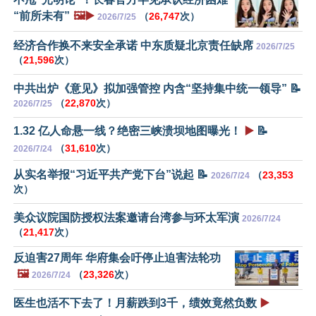
“前所未有”
🖼️▶️
（
26,747
次）
2026/7/25
经济合作换不来安全承诺 中东质疑北京责任缺席
2026/7/25
（
21,596
次）
中共出炉《意见》拟加强管控 内含“坚持集中统一领导” 📝
（
22,870
次）
2026/7/25
1.32 亿人命悬一线？绝密三峡溃坝地图曝光！
▶️
📝
（
31,610
次）
2026/7/24
从实名举报“习近平共产党下台”说起 📝
（
23,353
2026/7/24
次）
美众议院国防授权法案邀请台湾参与环太军演
2026/7/24
（
21,417
次）
反迫害27周年 华府集会吁停止迫害法轮功
🖼️
（
23,326
次）
2026/7/24
医生也活不下去了！月薪跌到3千，绩效竟然负数
▶️