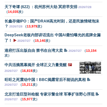
天下奇谭 (622) ：杭州苏州大劫 冥府早安排
2026/7/28
（
14,035
次）
长鑫存储IPO：国产DRAM高光时刻，还是民族情绪泡沫
？
（
13,979
次）
2026/7/28
DeepSeek老板内部讲话流出 中国AI最怕曝光的底牌全漏
了！
▶️
（
15,140
次）
2026/7/27
港府打压出版自由 禁书在台湾大卖 📝
（
13,154
2026/7/27
次）
中共活摘黑幕揭开 全球正义力量觉醒
🖼️
（
16,819
次）
2026/7/27
旺旺之死震动中国！BBC揭露背后不能说的真相 📝
（
15,211
次）
2026/7/27
北京打造巨型补给舰 专家示警全球 军事扩张野心浮现 📝
（
15,977
次）
2026/7/27