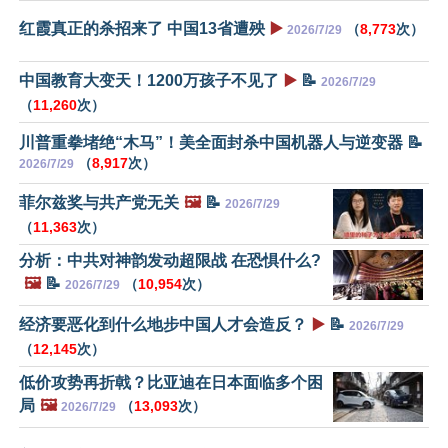
红霞真正的杀招来了 中国13省遭殃
▶️
（
8,773
次）
2026/7/29
中国教育大变天！1200万孩子不见了
▶️
📝
2026/7/29
（
11,260
次）
川普重拳堵绝“木马”！美全面封杀中国机器人与逆变器 📝
（
8,917
次）
2026/7/29
菲尔兹奖与共产党无关
🖼️
📝
2026/7/29
（
11,363
次）
分析：中共对神韵发动超限战 在恐惧什么?
🖼️
📝
（
10,954
次）
2026/7/29
经济要恶化到什么地步中国人才会造反？
▶️
📝
2026/7/29
（
12,145
次）
低价攻势再折戟？比亚迪在日本面临多个困
局
🖼️
（
13,093
次）
2026/7/29