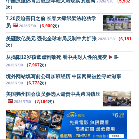
中国汉服热背后或是年轻人对现实的逃离
（
5,532
2026/7/30
次）
7.20反迫害日之前 长春大肆绑架法轮功学
员
🖼️
（
6,900
次）
2026/7/30
美砸数亿美元 强化全球布局反制中共扩张
（
6,151
2026/7/30
次）
从揭阳12岁孩童虐狗致死 看中共对人性的魔变
▶️
📝
（
7,967
次）
2026/7/30
境外网站填写前公司加班经历 中国网民被控寻衅滋事
（
6,773
次）
2026/7/30
美国弗州国会议员参选人谴责中共跨国镇压
🖼️
（
7,164
次）
2026/7/30