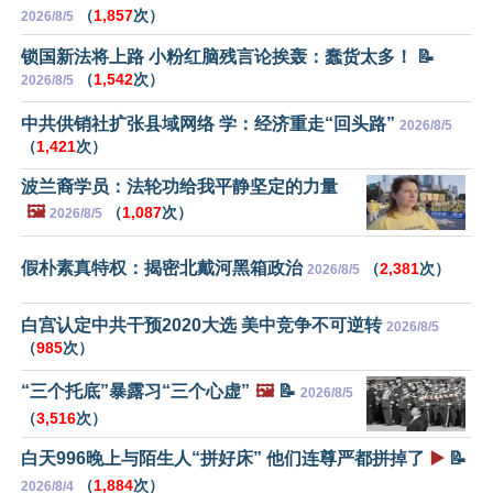
（
1,857
次）
2026/8/5
锁国新法将上路 小粉红脑残言论挨轰：蠢货太多！ 📝
（
1,542
次）
2026/8/5
中共供销社扩张县域网络 学：经济重走“回头路”
2026/8/5
（
1,421
次）
波兰裔学员：法轮功给我平静坚定的力量
🖼️
（
1,087
次）
2026/8/5
假朴素真特权：揭密北戴河黑箱政治
（
2,381
次）
2026/8/5
白宫认定中共干预2020大选 美中竞争不可逆转
2026/8/5
（
985
次）
“三个托底”暴露习“三个心虚”
🖼️
📝
2026/8/5
（
3,516
次）
白天996晚上与陌生人“拼好床” 他们连尊严都拼掉了
▶️
📝
（
1,884
次）
2026/8/4