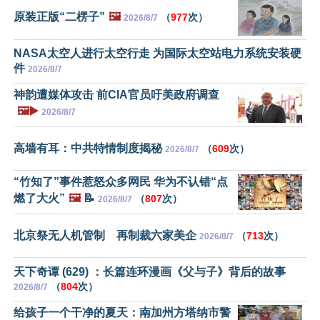
原装正版“二楞子”
🖼️
（
977
次）
2026/8/7
NASA太空人进行太空行走 为国际太空站电力系统安装硬
件
2026/8/7
神韵遭媒体攻击 前CIA官员吁美政府调查
🖼️▶️
2026/8/7
高墙有耳：中共特情制度揭秘
（
609
次）
2026/8/7
“竹知了”事件惹怒众多网民 华为不认错“点
燃了大火”
🖼️
📝
（
807
次）
2026/8/7
北京祭无人机管制 再制裁六家美企
（
713
次）
2026/8/7
天下奇谭 (629) ：长篇连环漫画《父与子》背后的故事
（
804
次）
2026/8/7
给孩子一个干净的夏天：南加州方塔纳市警