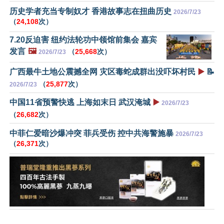
历史学者充当专制奴才 香港故事志在扭曲历史
2026/7/23
（
24,108
次）
7.20反迫害 纽约法轮功中领馆前集会 嘉宾
发言
🖼️
（
25,668
次）
2026/7/23
广西最牛土地公震撼全网 灾区毒蛇成群出没吓坏村民
▶️
📝
（
25,877
次）
2026/7/23
中国11省预警快逃 上海如末日 武汉淹城
▶️
2026/7/23
（
26,682
次）
中菲仁爱暗沙爆冲突 菲兵受伤 控中共海警施暴
2026/7/23
（
26,371
次）