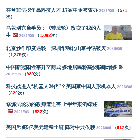
在台非法挖角高科技人才 17家中企被查办
（
571
2026/8/6
次）
乌兹别克裔学员：《转法轮》改变了我的人
生
🖼️
（
1,062
次）
2026/8/6
北京炒作印度遇骇 深圳华强北山寨神话破灭
2026/8/6
（
1,379
次）
中国新冠阳性率升至两成 多地居民称高烧咳嗽增多 📝
（
980
次）
2026/8/6
科技战进入“机器人时代”？美国禁中国人形机器人
2026/8/6
（
829
次）
修炼法轮功的教师遭迫害 上半年案例综述
🖼️
（
832
次）
2026/8/6
美国斥资5亿美元建稀土链 降对中共依赖
（
917
次）
2026/8/6