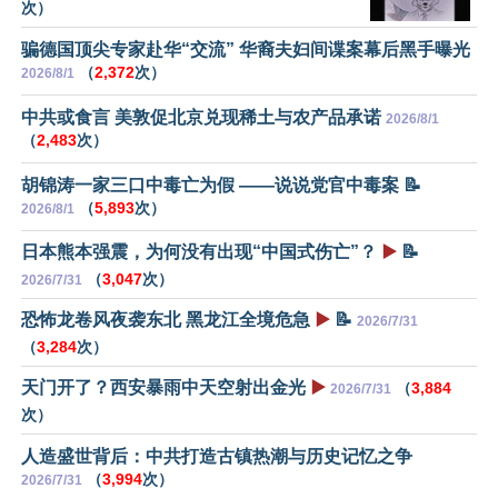
次）
骗德国顶尖专家赴华“交流” 华裔夫妇间谍案幕后黑手曝光
（
2,372
次）
2026/8/1
中共或食言 美敦促北京兑现稀土与农产品承诺
2026/8/1
（
2,483
次）
胡锦涛一家三口中毒亡为假 ——说说党官中毒案 📝
（
5,893
次）
2026/8/1
日本熊本强震，为何没有出现“中国式伤亡”？
▶️
📝
（
3,047
次）
2026/7/31
恐怖龙卷风夜袭东北 黑龙江全境危急
▶️
📝
2026/7/31
（
3,284
次）
天门开了？西安暴雨中天空射出金光
▶️
（
3,884
2026/7/31
次）
人造盛世背后：中共打造古镇热潮与历史记忆之争
（
3,994
次）
2026/7/31