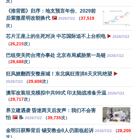
次）
《推背图》归序：地支预言年份、2029前
后紫微星明改朝换代
🖼️
（
37,519
2026/7/22
次）
芯片王座上的生死对决 中芯国际追不上台积电
▶️
2026/7/22
（
26,215
次）
巴纽突关闭台湾办事处 北京布局威胁第一岛链
2026/7/22
（
28,688
次）
狂风掀翻西安整座城！东北疯狂泄洪6天灾民绝望
▶️
（
29,608
次）
2026/7/22
澳军改装坦克模拟中共99式 印太陆战准备升温
2026/7/22
（
29,717
次）
界立建遇袭 昏迷两天后发声：我们不会害
怕
🖼️
📝
（
39,735
次）
2026/7/22
金明日获释背后 锡安教会8人仍面临起诉
（
28,200
2026/7/22
次）