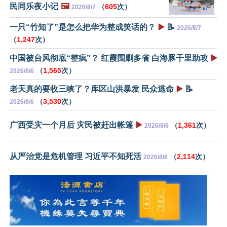
民同乐夜小记
🖼️
（
605
次）
2026/8/7
一只“竹知了”是怎么把华为整成笑话的？
▶️
📝
2026/8/7
（
1,247
次）
中国被台风彻底“整疯”？ 红霞围剿多省 白海豚千里助攻
▶️
（
1,565
次）
2026/8/6
老天真的要收三峡了？库区山洪暴发 民众逃命
▶️
📝
（
3,530
次）
2026/8/6
广西受灾一个月后 灾民被赶出帐篷
▶️
（
1,361
次）
2026/8/6
从严治党是危机管理 习近平不知死活
（
2,114
次）
2026/8/6