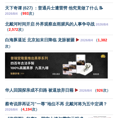
天下奇谭 (627) ：普通兵士遭雷劈 他究竟做了什么 📝
（
993
次）
2026/8/4
北戴河时间开启 外界观察血雨腥风的人事争夺战
2026/8/4
（
2,572
次）
白海豚逼近 北京如末日降临 龙脉被砸
▶️
（
1,382
2026/8/4
次）
华人回国探亲成不归路 被逼放弃日籍
▶️
（
926
次）
2026/8/4
蔡奇说辞再证习“一尊”地位不再 北戴河将为五中定调？
（
4,194
次）
2026/8/4