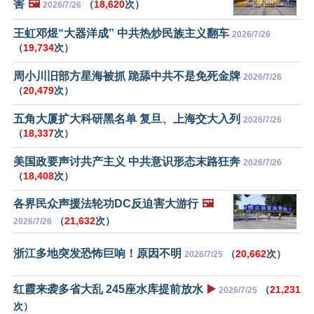
害
🖼️
（
18,620
次）
2026/7/26
王虹邓煜“大器洋成” 中共热炒民族主义翻车
2026/7/26
（
19,734
次）
周小川旧部方星海被抓 跪舔中共不是免死金牌
2026/7/26
（
20,479
次）
五角大厦扩大科研黑名单 复旦、上海交大入列
2026/7/26
（
18,337
次）
美国政要声讨共产主义 中共意识形态末路狂奔
2026/7/26
（
18,408
次）
各界民众声援法轮功DC反迫害大游行
🖼️
（
21,632
次）
2026/7/26
浙江多地突发恐怖巨响！原因不明
（
20,662
次）
2026/7/25
红霞来袭多省大乱 245座水库提前放水
▶️
（
21,231
2026/7/25
次）