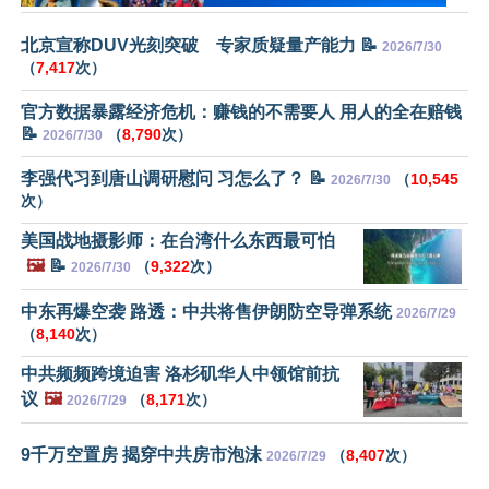
北京宣称DUV光刻突破 专家质疑量产能力 📝
2026/7/30
（
7,417
次）
官方数据暴露经济危机：赚钱的不需要人 用人的全在赔钱
📝
（
8,790
次）
2026/7/30
李强代习到唐山调研慰问 习怎么了？ 📝
（
10,545
2026/7/30
次）
美国战地摄影师：在台湾什么东西最可怕
🖼️
📝
（
9,322
次）
2026/7/30
中东再爆空袭 路透：中共将售伊朗防空导弹系统
2026/7/29
（
8,140
次）
中共频频跨境迫害 洛杉矶华人中领馆前抗
议
🖼️
（
8,171
次）
2026/7/29
9千万空置房 揭穿中共房市泡沫
（
8,407
次）
2026/7/29