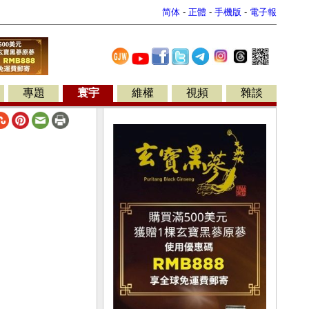
简体
-
正體
-
手機版
-
電子報
專題
寰宇
維權
視頻
雜談