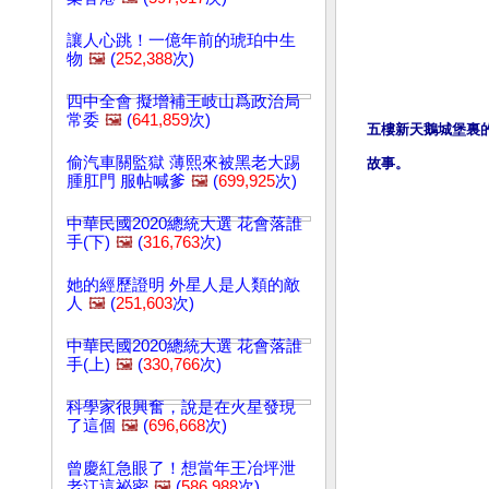
讓人心跳！一億年前的琥珀中生
物
🖼️
(
252,388
次)
四中全會 擬增補王岐山爲政治局
常委
🖼️
(
641,859
次)
五樓新天鵝城堡裏
偷汽車關監獄 薄熙來被黑老大踢
故事。
腫肛門 服帖喊爹
🖼️
(
699,925
次)
中華民國2020總統大選 花會落誰
手(下)
🖼️
(
316,763
次)
她的經歷證明 外星人是人類的敵
人
🖼️
(
251,603
次)
中華民國2020總統大選 花會落誰
手(上)
🖼️
(
330,766
次)
科學家很興奮，說是在火星發現
了這個
🖼️
(
696,668
次)
曾慶紅急眼了！想當年王冶坪泄
老江這祕密
🖼️
(
586,988
次)