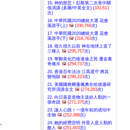
15. 神的慈悲！彭斯第二次美中關
係演講 (多圖/中英全文) (
331,611
次)
16. 中華民國2020總統大選 花會
落誰手(上)
🖼️
(
330,766
次)
17. 中華民國2020總統大選 花會
落誰手(下)
🖼️
(
316,763
次)
18. 很久很久以前 神在地球上造了
三種人
🖼️
(
295,757
次)
19. 華郵美化巴格達迪之死 遭金裏
奇痛斥
🖼️
(
294,737
次)
20. 香港百年法治 江爲退守 將其
變地獄
🖼️
(
290,223
次)
21. 美國國務卿蓬佩奧在哈德遜研
究所演講全文
🖼️
(
274,283
次)
22. 向日葵是造物主送給人類的一
個奇蹟
🖼️
(
271,375
次)
23. 讓人心跳！一億年前的琥珀中
生物
🖼️
(
252,388
次)
24. 她的經歷證明 外星人是人類的
。
敵人
🖼️
(
251,603
次)