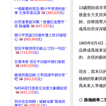
13歲開始就
一個嚴肅的笑話:鄧小平澄清的故
事 王滬寧還在講
🖼️
(
360,620
次)
後盡全力支持
師。你將我帶
白宮連署超10萬！曾慶紅血壓升
高 險偏癱
🖼️
(
647,237
次)
魂爲你所深深吸
鄧小平冥誕115週年遭人民日報噁
心
🖼️
(
665,849
次)
1865年8月
習近平擬啓用王岐山 江吐一句話
品將成爲後來
🖼️
(
714,253
次)
的、永恆的藝術
甘肅考察 習近平頭髮咋變幻無窮
🖼️
(
445,529
次)
現在，當末日
破迷的墓誌銘:上帝說讓牛頓出世
格納的歌劇與
吧
🖼️
(
663,225
次)
爲未來人準備的
NASA花11億美元去摸大象腳趾頭
🖼️
(
641,125
次)
◎
 路德維希二
與你息息相關！破解油畫"最後的
審判"
🖼️
(
399,811
次)