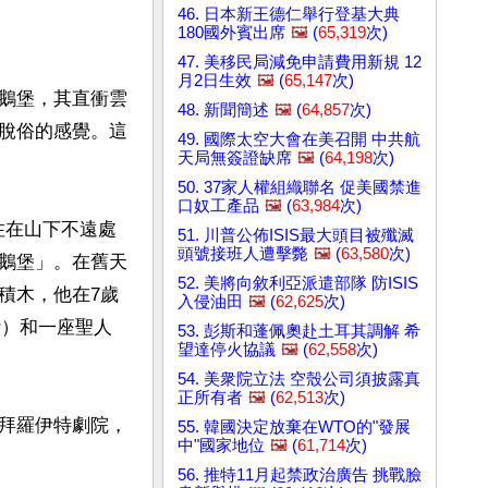
46. 日本新王德仁舉行登基大典
180國外賓出席
🖼️
(
65,319
次)
47. 美移民局減免申請費用新規 12
月2日生效
🖼️
(
65,147
次)
鵝堡，其直衝雲
48. 新聞簡述
🖼️
(
64,857
次)
脫俗的感覺。這
49. 國際太空大會在美召開 中共航
天局無簽證缺席
🖼️
(
64,198
次)
50. 37家人權組織聯名 促美國禁進
口奴工產品
🖼️
(
63,984
次)
居住在山下不遠處
51. 川普公佈ISIS最大頭目被殲滅
頭號接班人遭擊斃
🖼️
(
63,580
次)
鵝堡」。在舊天
52. 美將向敘利亞派遣部隊 防ISIS
積木，他在7歲
入侵油田
🖼️
(
62,625
次)
r）和一座聖人
53. 彭斯和蓬佩奧赴土耳其調解 希
望達停火協議
🖼️
(
62,558
次)
54. 美衆院立法 空殼公司須披露真
正所有者
🖼️
(
62,513
次)
拜羅伊特劇院，
55. 韓國決定放棄在WTO的"發展
中"國家地位
🖼️
(
61,714
次)
56. 推特11月起禁政治廣告 挑戰臉