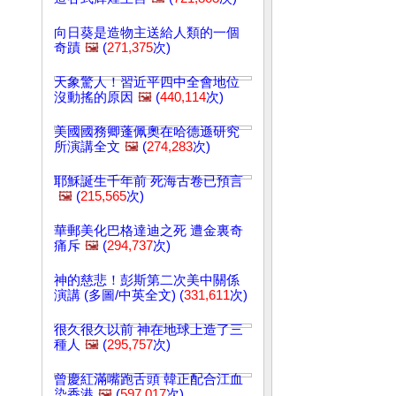
向日葵是造物主送給人類的一個
奇蹟
🖼️
(
271,375
次)
天象驚人！習近平四中全會地位
沒動搖的原因
🖼️
(
440,114
次)
美國國務卿蓬佩奧在哈德遜研究
所演講全文
🖼️
(
274,283
次)
耶穌誕生千年前 死海古卷已預言
🖼️
(
215,565
次)
華郵美化巴格達迪之死 遭金裏奇
痛斥
🖼️
(
294,737
次)
神的慈悲！彭斯第二次美中關係
演講 (多圖/中英全文) (
331,611
次)
很久很久以前 神在地球上造了三
種人
🖼️
(
295,757
次)
曾慶紅滿嘴跑舌頭 韓正配合江血
染香港
🖼️
(
597,017
次)