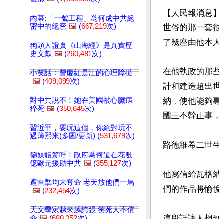
【人民報消息
內幕:「一號工程」爲何成中共絕
密中的絕密
🖼️
(
667,219
次)
世俗的那一套
了幾座由他本人
狗頭人證實《山海經》是真實歷
史文獻
🖼️
(
260,481
次)
在他執政的那
小笑話：曾慶紅是江的心理障礙
🖼️
(
409,099
次)
計和建造超出
對中共說不！她在美國被心臟病
納，使他能夠
猝死
🖼️
(
350,645
次)
國王不幹正事，
習近平，要玩這個，你絕對玩不
過薄熙來(多圖/更新) (
531,679
次)
路德維希二世
德媒體驚呼！政府爲何還在花數
億歐元援助中共
🖼️
(
355,127
次)
他寫信給瓦格
遭雷擊均未奪命 老天放他們一馬
們的作品將愉
🖼️
(
232,454
次)
天文學家越來越誇張 笑死人不償
這段話讓人想
命
🖼️
(
680,052
次)