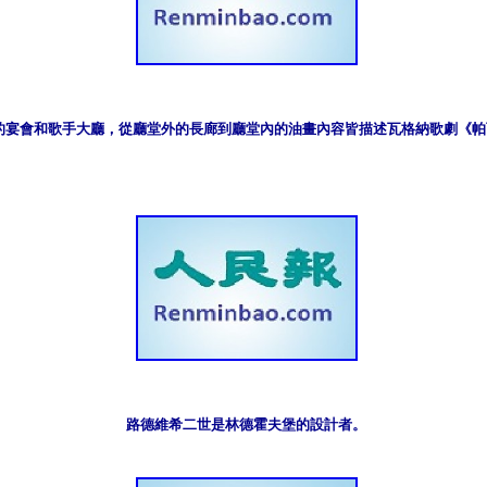
的宴會和歌手大廳，從廳堂外的長廊到廳堂內的油畫內容皆描述瓦格納歌劇《帕
路德維希二世是林德霍夫堡的設計者。