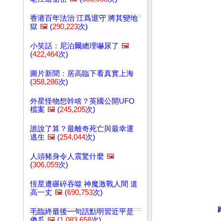
香港百年法治 江爲退守 將其變地
獄
🖼️
(
290,223
次)
小笑話：尼泊爾總理嚇尿了
🖼️
(
422,464
次)
圖片新聞：居高臨下看真實上海
(
358,286
次)
外星怪物想幹啥？英國公開UFO
檔案
🖼️
(
245,205
次)
誰說了算？最離奇死亡與最幸運
逃生
🖼️
(
254,044
次)
人頭豬身令人震驚什麼
🖼️
(
306,059
次)
恆星遭碾碎吞噬 神魔激戰人間 道
高一丈
🖼️
(
690,753
次)
毛臨終最後一句話點明習近平是
傻瓜
🖼️
(
1,083,658
次)