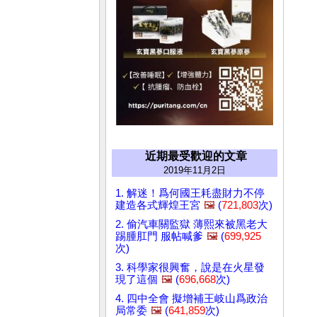
近期最受歡迎的文章
2019年11月2日
1. 解迷！爲何國王耗盡財力不停
建造各式輝煌王宮
🖼️
(
721,803
次)
2. 偷汽車關監獄 薄熙來被黑老大
踢腫肛門 服帖喊爹
🖼️
(
699,925
次)
3. 科學家很興奮，說是在火星發
現了這個
🖼️
(
696,668
次)
4. 四中全會 擬增補王岐山爲政治
局常委
🖼️
(
641,859
次)