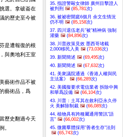
35. 指證警毆女律師 廣州目擊證人
挑選。拿破崙在
被判刑
🖼️
(
85,781
次)
36. 被祕密開庭6個月 余文生情況
議的歷史至今被
仍不明
🖼️
(
85,158
次)
37. 四川退伍老兵"被"精神病 強制
灌藥
🖼️
(
84,896
次)
38. 川普政策見效 墨西哥堵截
芬是遭報復的根
2,000移民入美
🖼️
(
73,036
次)
，與奧地利王室
39. 新聞簡述
🖼️
(
69,495
次)
40. 新聞簡述
🖼️
(
67,632
次)
41. 美衆議院通過《香港人權與民
主法案》
🖼️
(
66,289
次)
美藝術作品不被
42. 美國擬要求電信業者 拆除中興
的藝術品，爲
和華爲設備
🖼️
(
66,104
次)
43. 川普：土耳其在敘利亞永久停
火 美解除制裁
🖼️
(
66,089
次)
44. 植物具有跨種屬通用警訊"語
當歷史翻過今天
言"
🖼️
(
66,002
次)
45. 微菌羣體採用"善者生存"法則
。

🖼️
(
65,743
次)