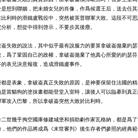
於是想到聯姻，把未婚女兒的肖像，作爲候選王后，送去任其
在比利時的滑鐵盧戰役中，突然被英普聯軍大敗。這段不可思
分析，想從中得到啓示，不要步其後塵。 

破崙失敗的說法，其中似乎最有說服力的要算拿破崙拋棄約瑟
說，爲了鞏固自己的政權，拿破崙拋棄了他真心所愛的約瑟芬
的表兄決意報復，造成滑鐵盧事件。 

些都是表象，拿破崙真正失敗的原因，是神要保留住法國的精
地是當貓狗的塗抹畫都能登堂入室時，讓後人可以臨摹到真正
軍攻入巴黎，所以拿破崙突然大敗於比利時。

希二世幾乎掏空國庫修建城堡和捐助劇作家瓦格納，都是爲了
時，他們的作品將成爲《末世審判》後生存者們參照的經典範例