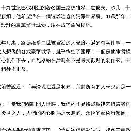
】十九世紀巴伐利亞的著名國王路德維希二世俊美、超凡，十
很厭煩，他希望活在一個遠離喧囂的清淨世界裏。41歲那年
設計的豪華驚世城堡，現在成了旅遊勝地。

些年月裏，路德維希二世被宮廷的人極度不滿的有兩件事，一
世人想像的各式豪華城堡，幾乎掏空了國庫；一個是他慷慨捐
專心創作下去，而瓦格納在當時並不是最受歡迎的劇作家。王
精神不正常。

生前曾說過：「無論現在還是將來，我對所有的人來說都是一個
納：「當我們都離開人世時，我們的作品將成爲後來追隨者們
悅後世之人，人們的內心將爲這天賜的、永恆的藝術所傾倒。」
到拿破崙失敗的真實原因，當拿破崙橫掃歐洲時，很多王室爲