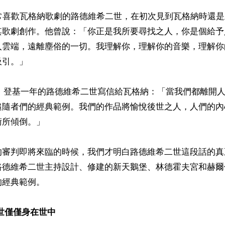
非常喜歡瓦格納歌劇的路德維希二世，在初次見到瓦格納時還
其歌劇創作。他曾說：「你正是我所要尋找之人，你是個給予
入雲端，遠離塵俗的一切。我理解你，理解你的音樂，理解你
引。」

4日，登基一年的路德維希二世寫信給瓦格納：「當我們都離開
追隨者們的經典範例。我們的作品將愉悅後世之人，人們的內
所傾倒。」

的審判即將來臨的時候，我們才明白路德維希二世這段話的真
路德維希二世主持設計、修建的新天鵝堡、林德霍夫宮和赫爾
經典範例。

世僅僅身在世中