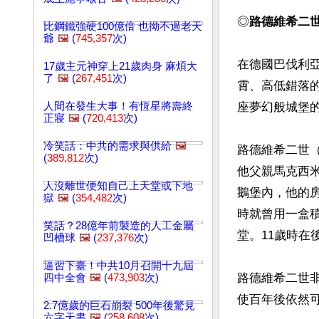
◎
路德維希二
比鋼鐵強硬100億倍 也拗不過老天
爺
🖼️
(
745,357
次)
在德國巴伐利
17歲主元神穿上21歲肉身 麻煩大
了
🖼️
(
267,451
次)
霄、高低錯落
人間在發生大事！有恆星將壽終
座夢幻般城堡
正寢
🖼️
(
720,413
次)
冷笑話：中共的需求與供給
🖼️
路德維希二世（
(
389,812
次)
他父親馬克西
人沒離世便知自己上天堂或下地
鵝堡內，他的
獄
🖼️
(
354,482
次)
時就曾用一盒積
笑話？28億年前製造的人工金屬
堂。11歲時在後
凹槽球
🖼️
(
237,376
次)
逼習下臺！中共10月召開十九屆
路德維希二世
四中全會
🖼️
(
473,903
次)
使百年後依然可
2.7億歲的巨石崩裂 500年後驚見
六字天書
🖼️
(
258,608
次)