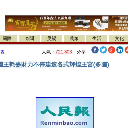
國際
奇聞
災禍
萬象
生活
文化
人氣：
721,803
分享：
發表
國王耗盡財力不停建造各式輝煌王宮(多圖)