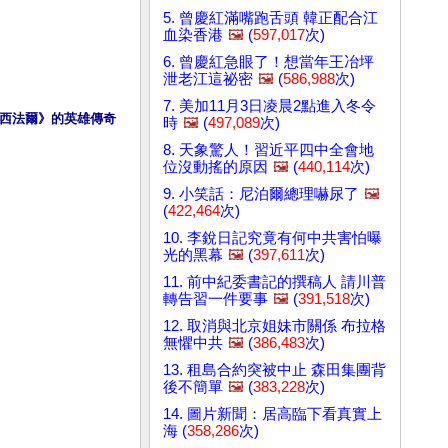
5. 曾慶紅滿嘴跑舌頭 韓正配合江
血染香港
🖼️
(
597,017
次)
6. 曾慶紅急眼了！想當年王冶坪
泄老江這祕密
🖼️
(
586,988
次)
7. 美加11月3日凌晨2點進入冬令
西法爾》的英雄傳奇
時
🖼️
(
497,089
次)
8. 天象驚人！習近平四中全會地
位沒動搖的原因
🖼️
(
440,114
次)
9. 小笑話：尼泊爾總理嚇尿了
🖼️
(
422,464
次)
10. 李銳日記究竟有何中共害怕曝
光的黑幕
🖼️
(
397,611
次)
11. 前中紀委書記的撰稿人 請川普
轉告習一件要事
🖼️
(
391,518
次)
12. 取消與北京姐妹市關係 布拉格
無懼中共
🖼️
(
386,483
次)
13. 租島合約突被中止 森田集團背
後不簡單
🖼️
(
383,228
次)
14. 圖片新聞：居高臨下看真實上
海 (
358,286
次)