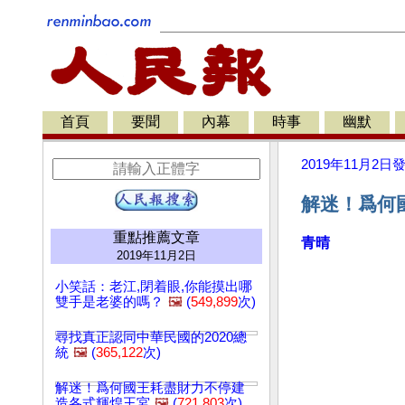
首頁
要聞
內幕
時事
幽默
2019年11月2日
解迷！爲何
重點推薦文章
青晴
2019年11月2日
小笑話：老江,閉着眼,你能摸出哪
雙手是老婆的嗎？
🖼️
(
549,899
次)
尋找真正認同中華民國的2020總
統
🖼️
(
365,122
次)
解迷！爲何國王耗盡財力不停建
造各式輝煌王宮
🖼️
(
721,803
次)