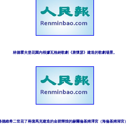
林德霍夫堡花園內根據瓦格納歌劇《唐懷瑟》建造的歌劇場景。
路德維希二世花了兩億馬克建造的金碧輝煌的赫爾倫基姆澤宮（海倫基姆湖宮）