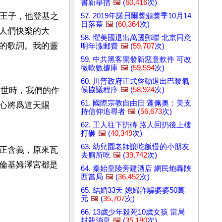
書新舉措
🖼️
(
60,416
次)
是王子，他登基之
57. 2019年諾貝爾獎頒獎季10月14
日落幕
🖼️
(
60,364
次)
人們快樂的大
58. 懼美國退出萬國郵聯 北京同意
的歌詞。我的靈
明年漲郵費
🖼️
(
59,707
次)
59. 中共黑客開發新惡意軟件 可改
微軟數據庫
🖼️
(
59,594
次)
60. 川普政府正式啓動退出巴黎氣
候協議程序
🖼️
(
58,924
次)
人世時，我們的作
61. 國際宗教自由日 蓬佩奧：美支
心將爲這天賜
持信仰追尋者
🖼️
(
56,673
次)
62. 工人往下扔磚 路人回扔後上樓
打砸
🖼️
(
40,349
次)
63. 幼兒園老師讓吃飯慢的小朋友
正含義，原來瓦
去廁所吃
🖼️
(
39,742
次)
倫基姆澤宮都是
64. 秦始皇陵旁建酒店 網民炮轟陜
西當局
🖼️
(
36,452
次)
65. 結婚33天 媳婦詐騙婆婆50萬
元
🖼️
(
35,707
次)
66. 13歲少年殺死10歲女孩 當局
封殺消息
🖼️
(
35,180
次)