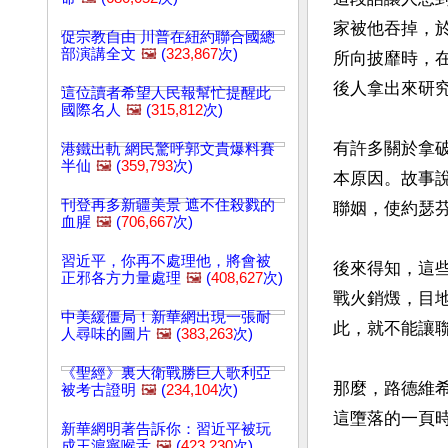
家被他吞掉，
促宗教自由 川普在紐約聯合國總
部演講全文
🖼️
(
323,867
次)
所向披靡時，
後人拿出來研究
這位讀者希望人民報幫忙提醒此
國際名人
🖼️
(
315,812
次)
有許多關於拿
港鐵出軌 網民驚呼郭文貴爆料賽
半仙
🖼️
(
359,793
次)
本原因。故事
刊登再多新疆美景 遮不住殺戮的
聯姻，使約瑟芬
血腥
🖼️
(
706,667
次)
習近平，你再不處理他，將會被
後來得知，這
正邪各方力量處理
🖼️
(
408,627
次)
戰火銷燬，目
中美緩僵局！新華網出現一張耐
此，就不能讓聯
人尋味的圖片
🖼️
(
383,263
次)
《聖經》裏大衛戰勝巨人歌利亞
那麼，路德維
被考古證明
🖼️
(
234,104
次)
這墮落的一頁
新華網明著告訴你：習近平被玩
成王滬寧喉舌
🖼️
(
423,230
次)