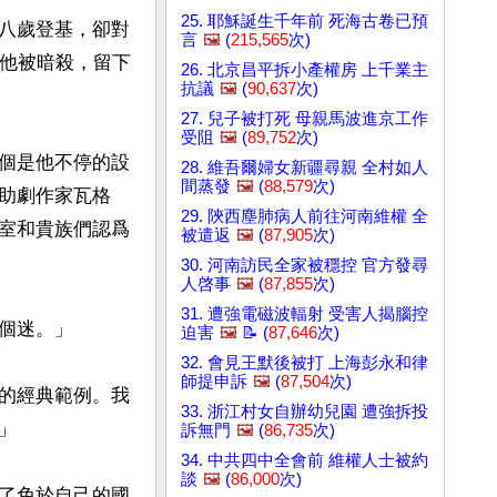
25. 耶穌誕生千年前 死海古卷已預
八歲登基，卻對
言
🖼️
(
215,565
次)
，他被暗殺，留下
26. 北京昌平拆小產權房 上千業主
抗議
🖼️
(
90,637
次)
27. 兒子被打死 母親馬波進京工作
受阻
🖼️
(
89,752
次)
個是他不停的設
28. 維吾爾婦女新疆尋親 全村如人
間蒸發
🖼️
(
88,579
次)
助劇作家瓦格
29. 陝西塵肺病人前往河南維權 全
室和貴族們認爲
被遣返
🖼️
(
87,905
次)
30. 河南訪民全家被穩控 官方發尋
人啓事
🖼️
(
87,855
次)
31. 遭強電磁波輻射 受害人揭腦控
迷。」

迫害
🖼️
📝 (
87,646
次)
32. 會見王默後被打 上海彭永和律
師提申訴
🖼️
(
87,504
次)
的經典範例。我
33. 浙江村女自辦幼兒園 遭強拆投


訴無門
🖼️
(
86,735
次)
34. 中共四中全會前 維權人士被約
談
🖼️
(
86,000
次)
了免於自己的國