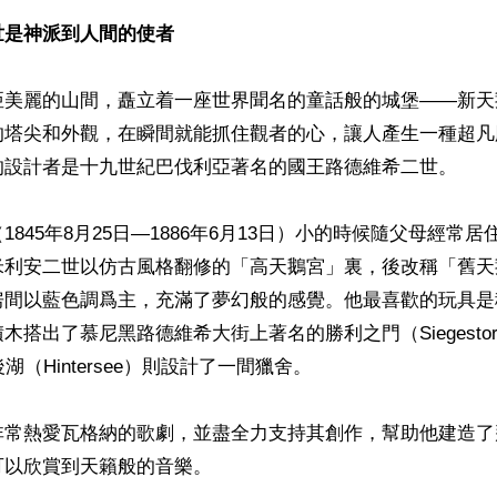
世是神派到人間的使者
亞美麗的山間，矗立着一座世界聞名的童話般的城堡——新天
的塔尖和外觀，在瞬間就能抓住觀者的心，讓人產生一種超凡
的設計者是十九世紀巴伐利亞著名的國王路德維希二世。

1845年8月25日—1886年6月13日）小的時候隨父母經常
米利安二世以仿古風格翻修的「高天鵝宮」裏，後改稱「舊天
房間以藍色調爲主，充滿了夢幻般的感覺。他最喜歡的玩具是
木搭出了慕尼黑路德維希大街上著名的勝利之門（Siegesto
湖（Hintersee）則設計了一間獵舍。

非常熱愛瓦格納的歌劇，並盡全力支持其創作，幫助他建造了
以欣賞到天籟般的音樂。
