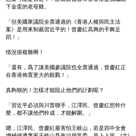
下金蛋的老母雞。

「但美國衆議院全票通過的《香港人權與民主法
案》是用來制裁習近平的！曾慶紅高興的手舞足
蹈！」

情況很複雜啊！

「還有，爲了讓美國參議院也全票通過，曾慶紅正
在香港佈置更大的殺戮！」

真夠狠的！怎樣才能阻止他們的計劃呢？

「習近平必須與川普聯手，江澤民、曾慶紅想幹什
麼，都不讓他們幹成，才能解圍。」

嗯，江澤民、曾慶紅最害怕王岐山，若是四中全會
增補經濟專家王岐山爲政治局常委，是上上策。(文/