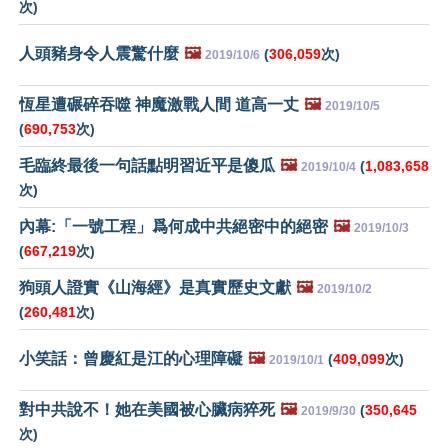
次)
人頭豬身令人震驚什麼
🖼️
(
306,059
次)
2019/10/6
恆星遭碾碎吞噬 神魔激戰人間 道高一丈
🖼️
2019/10/5
(
690,753
次)
毛臨終最後一句話點明習近平是傻瓜
🖼️
(
1,083,658
2019/10/4
次)
內幕:「一號工程」爲何成中共絕密中的絕密
🖼️
2019/10/3
(
667,219
次)
狗頭人證實《山海經》是真實歷史文獻
🖼️
2019/10/2
(
260,481
次)
小笑話：曾慶紅是江的心理障礙
🖼️
(
409,099
次)
2019/10/1
對中共說不！她在美國被心臟病猝死
🖼️
(
350,645
2019/9/30
次)