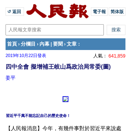
↺ 返回 
電子報
简体版
首頁
分欄目
內幕
要聞
文章
›
›
|
›
：
2019年10月22日
發表
人氣：
641,859
四中全會 擬增補王岐山爲政治局常委(圖)
姜平
習近平千萬不能忘記自己的歷史使命！
【人民報消息】今年，有幾件事對於習近平來說處