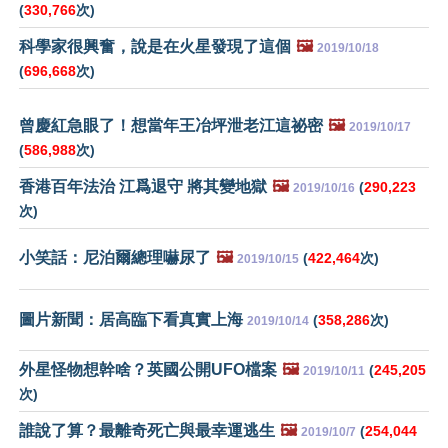
(
330,766
次)
科學家很興奮，說是在火星發現了這個
🖼️
2019/10/18
(
696,668
次)
曾慶紅急眼了！想當年王冶坪泄老江這祕密
🖼️
2019/10/17
(
586,988
次)
香港百年法治 江爲退守 將其變地獄
🖼️
(
290,223
2019/10/16
次)
小笑話：尼泊爾總理嚇尿了
🖼️
(
422,464
次)
2019/10/15
圖片新聞：居高臨下看真實上海
(
358,286
次)
2019/10/14
外星怪物想幹啥？英國公開UFO檔案
🖼️
(
245,205
2019/10/11
次)
誰說了算？最離奇死亡與最幸運逃生
🖼️
(
254,044
2019/10/7