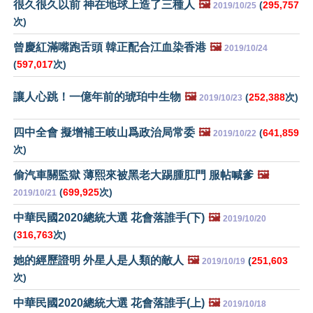
很久很久以前 神在地球上造了三種人
🖼️
(
295,757
2019/10/25
次)
曾慶紅滿嘴跑舌頭 韓正配合江血染香港
🖼️
2019/10/24
(
597,017
次)
讓人心跳！一億年前的琥珀中生物
🖼️
(
252,388
次)
2019/10/23
四中全會 擬增補王岐山爲政治局常委
🖼️
(
641,859
2019/10/22
次)
偷汽車關監獄 薄熙來被黑老大踢腫肛門 服帖喊爹
🖼️
(
699,925
次)
2019/10/21
中華民國2020總統大選 花會落誰手(下)
🖼️
2019/10/20
(
316,763
次)
她的經歷證明 外星人是人類的敵人
🖼️
(
251,603
2019/10/19
次)
中華民國2020總統大選 花會落誰手(上)
🖼️
2019/10/18