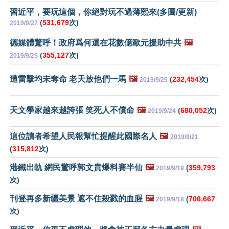
習近平，要玩這個，你絕對玩不過薄熙來(多圖/更新)
(
531,679
次)
2019/9/27
德媒體驚呼！政府爲何還在花數億歐元援助中共
🖼️
(
355,127
次)
2019/9/25
遭雷擊均未奪命 老天放他們一馬
🖼️
(
232,454
次)
2019/9/25
天文學家越來越誇張 笑死人不償命
🖼️
(
680,052
次)
2019/9/24
這位讀者希望人民報幫忙提醒此國際名人
🖼️
2019/9/21
(
315,812
次)
港鐵出軌 網民驚呼郭文貴爆料賽半仙
🖼️
(
359,793
2019/9/19
次)
刊登再多新疆美景 遮不住殺戮的血腥
🖼️
(
706,667
2019/9/18
次)