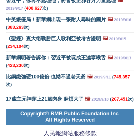
習近平，你再不處理他，將會被正邪各方力量處理
🖼️
(
408,627
次)
2019/9/17
中美緩僵局！新華網出現一張耐人尋味的圖片
🖼️
2019/9/16
(
383,263
次)
《聖經》裏大衛戰勝巨人歌利亞被考古證明
🖼️
2019/9/15
(
234,104
次)
新華網明著告訴你：習近平被玩成王滬寧喉舌
🖼️
2019/9/13
(
423,230
次)
比鋼鐵強硬100億倍 也拗不過老天爺
🖼️
(
745,357
2019/9/11
次)
17歲主元神穿上21歲肉身 麻煩大了
🖼️
(
267,451
次)
2019/9/10
Copyright© RMB Public Foundation Inc.
All Rights Reserved
人民報網站服務條款