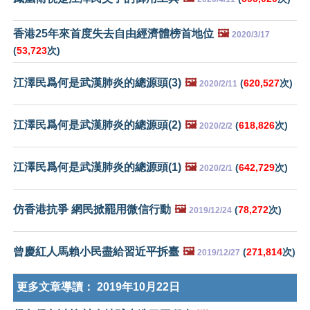
香港25年來首度失去自由經濟體榜首地位
🖼️
2020/3/17
(
53,723
次)
江澤民爲何是武漢肺炎的總源頭(3)
🖼️
(
620,527
次)
2020/2/11
江澤民爲何是武漢肺炎的總源頭(2)
🖼️
(
618,826
次)
2020/2/2
江澤民爲何是武漢肺炎的總源頭(1)
🖼️
(
642,729
次)
2020/2/1
仿香港抗爭 網民掀罷用微信行動
🖼️
(
78,272
次)
2019/12/24
曾慶紅人馬賴小民盡給習近平拆臺
🖼️
(
271,814
次)
2019/12/27
更多文章導讀：
2019年10月22日