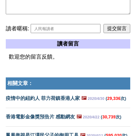
讀者暱稱:
讀者留言
歡迎您的留言反饋。
相關文章：
疫情中的紐約人 菲力荷鎮香港人家
🖼️
(
29,336
次)
2020/4/30
香港電影金像獎預告片 感動網友
🖼️
(
30,739
次)
2020/4/22
鳳凰衛視是江澤民父子的御用工具
🖼️
(
595,020
次)
2020/4/11