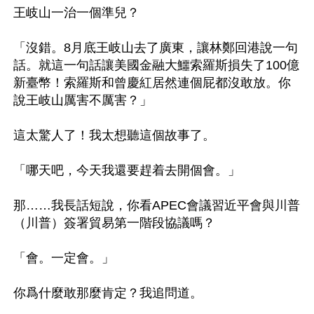
王岐山一治一個準兒？

「沒錯。8月底王岐山去了廣東，讓林鄭回港說一句
話。就這一句話讓美國金融大鱷索羅斯損失了100億
新臺幣！索羅斯和曾慶紅居然連個屁都沒敢放。你
說王岐山厲害不厲害？」

這太驚人了！我太想聽這個故事了。

「哪天吧，今天我還要趕着去開個會。」

那……我長話短說，你看APEC會議習近平會與川普
（川普）簽署貿易第一階段協議嗎？

「會。一定會。」

你爲什麼敢那麼肯定？我追問道。
