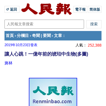
↺ 返回 
電子報
简体版
首頁
分欄目
奇聞
要聞
文章
›
›
|
›
：
2019年10月23日
發表
人氣：
252,388
讓人心跳！一億年前的琥珀中生物(多圖)
旖林