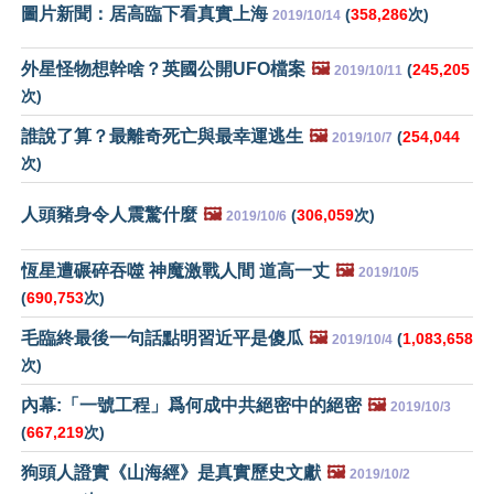
圖片新聞：居高臨下看真實上海
(
358,286
次)
2019/10/14
外星怪物想幹啥？英國公開UFO檔案
🖼️
(
245,205
2019/10/11
次)
誰說了算？最離奇死亡與最幸運逃生
🖼️
(
254,044
2019/10/7
次)
人頭豬身令人震驚什麼
🖼️
(
306,059
次)
2019/10/6
恆星遭碾碎吞噬 神魔激戰人間 道高一丈
🖼️
2019/10/5
(
690,753
次)
毛臨終最後一句話點明習近平是傻瓜
🖼️
(
1,083,658
2019/10/4
次)
內幕:「一號工程」爲何成中共絕密中的絕密
🖼️
2019/10/3
(
667,219
次)
狗頭人證實《山海經》是真實歷史文獻
🖼️
2019/10/2