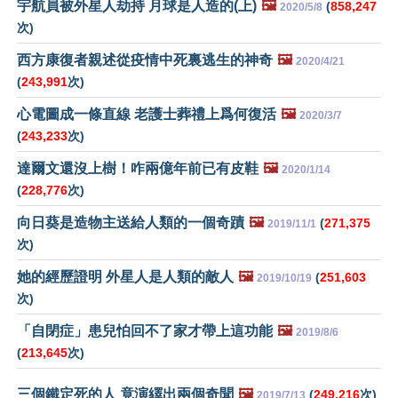
宇航員被外星人劫持 月球是人造的(上)
🖼️
(
858,247
2020/5/8
次)
西方康復者親述從疫情中死裏逃生的神奇
🖼️
2020/4/21
(
243,991
次)
心電圖成一條直線 老護士葬禮上爲何復活
🖼️
2020/3/7
(
243,233
次)
達爾文還沒上樹！咋兩億年前已有皮鞋
🖼️
2020/1/14
(
228,776
次)
向日葵是造物主送給人類的一個奇蹟
🖼️
(
271,375
2019/11/1
次)
她的經歷證明 外星人是人類的敵人
🖼️
(
251,603
2019/10/19
次)
「自閉症」患兒怕回不了家才帶上這功能
🖼️
2019/8/6
(
213,645
次)
三個鐵定死的人 竟演繹出兩個奇聞
🖼️
(
249,216
次)
2019/7/13