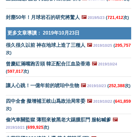
封塵50年！月球岩石的研究將驚人
🖼️
(
721,412
次)
2019/5/23
更多文章導讀：
2019年10月23日
很久很久以前 神在地球上造了三種人
🖼️
(
295,757
2019/10/25
次)
曾慶紅滿嘴跑舌頭 韓正配合江血染香港
🖼️
2019/10/24
(
597,017
次)
讓人心跳！一億年前的琥珀中生物
🖼️
(
252,388
次)
2019/10/23
四中全會 擬增補王岐山爲政治局常委
🖼️
(
641,859
2019/10/22
次)
偷汽車關監獄 薄熙來被黑老大踢腫肛門 服帖喊爹
🖼️
(
699,925
次)
2019/10/21