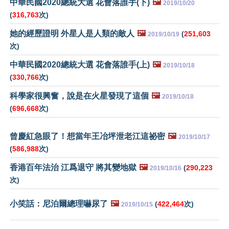
中華民國2020總統大選 花會落誰手(下)
🖼️
2019/10/20
(
316,763
次)
她的經歷證明 外星人是人類的敵人
🖼️
(
251,603
2019/10/19
次)
中華民國2020總統大選 花會落誰手(上)
🖼️
2019/10/18
(
330,766
次)
科學家很興奮，說是在火星發現了這個
🖼️
2019/10/18
(
696,668
次)
曾慶紅急眼了！想當年王冶坪泄老江這祕密
🖼️
2019/10/17
(
586,988
次)
香港百年法治 江爲退守 將其變地獄
🖼️
(
290,223
2019/10/16
次)
小笑話：尼泊爾總理嚇尿了
🖼️
(
422,464
次)
2019/10/15