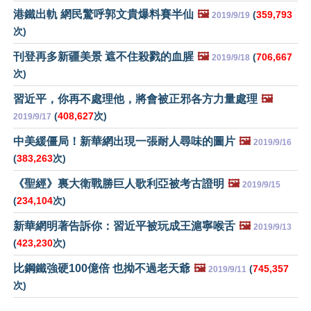
港鐵出軌 網民驚呼郭文貴爆料賽半仙
🖼️
(
359,793
2019/9/19
次)
刊登再多新疆美景 遮不住殺戮的血腥
🖼️
(
706,667
2019/9/18
次)
習近平，你再不處理他，將會被正邪各方力量處理
🖼️
(
408,627
次)
2019/9/17
中美緩僵局！新華網出現一張耐人尋味的圖片
🖼️
2019/9/16
(
383,263
次)
《聖經》裏大衛戰勝巨人歌利亞被考古證明
🖼️
2019/9/15
(
234,104
次)
新華網明著告訴你：習近平被玩成王滬寧喉舌
🖼️
2019/9/13
(
423,230
次)
比鋼鐵強硬100億倍 也拗不過老天爺
🖼️
(
745,357
2019/9/11
次)