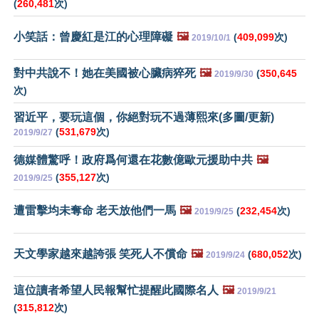
(
260,481
次)
小笑話：曾慶紅是江的心理障礙
🖼️
(
409,099
次)
2019/10/1
對中共說不！她在美國被心臟病猝死
🖼️
(
350,645
2019/9/30
次)
習近平，要玩這個，你絕對玩不過薄熙來(多圖/更新)
(
531,679
次)
2019/9/27
德媒體驚呼！政府爲何還在花數億歐元援助中共
🖼️
(
355,127
次)
2019/9/25
遭雷擊均未奪命 老天放他們一馬
🖼️
(
232,454
次)
2019/9/25
天文學家越來越誇張 笑死人不償命
🖼️
(
680,052
次)
2019/9/24
這位讀者希望人民報幫忙提醒此國際名人
🖼️
2019/9/21
(
315,812
次)