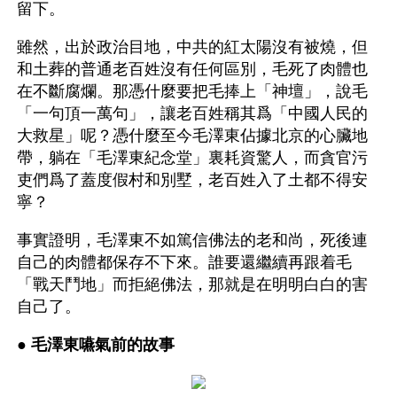
留下。
雖然，出於政治目地，中共的紅太陽沒有被燒，但
和土葬的普通老百姓沒有任何區別，毛死了肉體也
在不斷腐爛。那憑什麼要把毛捧上「神壇」，說毛
「一句頂一萬句」，讓老百姓稱其爲「中國人民的
大救星」呢？憑什麼至今毛澤東佔據北京的心臟地
帶，躺在「毛澤東紀念堂」裏耗資驚人，而貪官污
吏們爲了蓋度假村和別墅，老百姓入了土都不得安
寧？
事實證明，毛澤東不如篤信佛法的老和尚，死後連
自己的肉體都保存不下來。誰要還繼續再跟着毛
「戰天鬥地」而拒絕佛法，那就是在明明白白的害
自己了。 
● 
毛澤東嚥氣前的故事