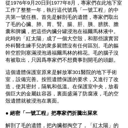
從1976年9月20日到1977年8月，專家們在此地下室
工作了整整一年，執行這代號爲「一號工程」的中
共第一號任務。首先是解剖毛的遺體，專家們取出
了毛的心臟、肺、胃、腎、腸、肝、胰、膀胱、膽
囊和脾臟，把這些內臟分罐浸泡在福爾馬林液中。
此時的「紅太陽」成了一個大空殼，和那些讓實習
外科醫生練手兒的衆多屍體沒有任何區別。毛的軀
幹空腔則塞滿浸泡過福爾馬林的棉花。毛的腦子沒
有被取出，只因爲專家們不想費事剖開毛的頭顱。
這個遺體保護室原來是解放軍301醫院的地下手術
室，設備完善。按照遺體保護的要求，又進行了改
造，使其密封，隔氧和低溫。在保護室中央，放着
個巨大的金屬鈦容器，裏面盛滿了防腐液，毛的空
殼遺體就被浸泡在裏面。
● 
絕密「一號工程」把專家們折騰出屎來
解剖了毛的遺體，把內臟都掏空了，「紅太陽」的