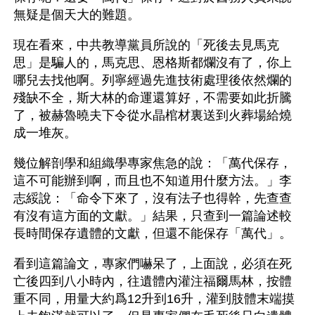
無疑是個天大的難題。
現在看來，中共教導黨員所說的「死後去見馬克
思」是騙人的，馬克思、恩格斯都爛沒有了，你上
哪兒去找他啊。列寧經過先進技術處理後依然爛的
殘缺不全，斯大林的命運還算好，不需要如此折騰
了，被赫魯曉夫下令從水晶棺材裏送到火葬場給燒
成一堆灰。
幾位解剖學和組織學專家焦急的說：「萬代保存，
這不可能辦到啊，而且也不知道用什麼方法。」李
志綏說：「命令下來了，沒有法子也得幹，先查查
有沒有這方面的文獻。」結果，只查到一篇論述較
長時間保存遺體的文獻，但還不能保存「萬代」。
看到這篇論文，專家們嚇呆了，上面說，必須在死
亡後四到八小時內，往遺體內灌注福爾馬林，按體
重不同，用量大約爲12升到16升，灌到肢體末端摸