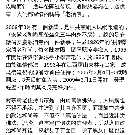
依囑而行，幾年後開缸發現，遺體慈容宛在，遂供
奉，人們都習慣的稱爲「老活佛」。
2009年3月有一個新聞，是中共黨網人民網報道的，
《安徽老和尚死後坐化三年肉身不腐》。說的是安
徽省安慶源浦寺的一件新事，生於1926年的住持釋
宗勝老和尚，俗名陳友陽，懷寧縣涼亭鄉人，1955
年開始在懷寧縣涼亭小學當老師，於1983年退休。
由於篤信佛法，1993年在江西廬山東林寺出家，成
爲復建後的源浦寺首任住持；2006年3月4日80歲時
圓寂，3天后封龕入塔，2009年3月1日開缸，發現
經歷3年時間其肉身完好如生。
釋宗勝老住持出家是「由於篤信佛法」，人民網也
不得不承認，才達到了其真身不壞，而跟隨中共走
的政治和尚等，不但不「篤信佛法」，而且還誹謗
佛法、誹謗、迫害篤信佛法的信仰者，所以這種政
治和尚死後一燒就見了真面目，除了黑灰什麼也沒