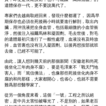
遺體保存一代，更不要說萬代了。
專家們去越南取經回來，發現什麼都遲了， 因爲早
期保存也必須在死後兩小時就要進行解剖，取出內
臟，用沖洗液把全身血管，包括最細微的小血管衝
淨，然後注入福爾馬林和凝固劑。毛去世後，對毛
的遺體最初只進行了一般性處理，血液沒有及時放
掉，血管裏也沒有注入凝固劑。以後再想按部就班
去做，已經不可能了。 
由此，讓人想到幾天前的那個新聞《安徽老和尚死
後坐化三年肉身不腐》。要是毛澤東不「戰天鬥地
害人」而「篤信佛法」，也像那些死後坐化肉身不
腐的和尚那樣，大家都開心，也省心，也就不需要
難爲那些醫學家了。
從另一個角度來看，這個「一號」工程之所以絕
密，是中共太害怕被曝光了，不是別的，如果老百