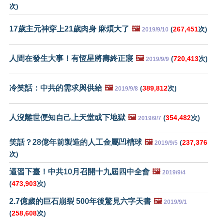
次)
17歲主元神穿上21歲肉身 麻煩大了
🖼️
(
267,451
次)
2019/9/10
人間在發生大事！有恆星將壽終正寢
🖼️
(
720,413
次)
2019/9/9
冷笑話：中共的需求與供給
🖼️
(
389,812
次)
2019/9/8
人沒離世便知自己上天堂或下地獄
🖼️
(
354,482
次)
2019/9/7
笑話？28億年前製造的人工金屬凹槽球
🖼️
(
237,376
2019/9/5
次)
逼習下臺！中共10月召開十九屆四中全會
🖼️
2019/9/4
(
473,903
次)
2.7億歲的巨石崩裂 500年後驚見六字天書
🖼️
2019/9/1
(
258,608
次)