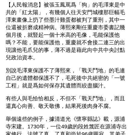
【人民報消息】被張玉鳳罵爲「狗」的毛澤東是中
共的「紅太陽」，有幾個人往天安門城樓那巨幅毛
澤東畫像上扔了些墨汁雞蛋都被判了重刑，其中一
位還被折磨成精神病。薄熙來剛任重慶市委書記幾
個月後，就豎起一個十米高的毛像，毛能保護他
嗎？不能，要能保護他，重慶就不會接二連三的出
現讓他毛爪兒的事，薄不過是藉此向中共中央討點
兒政治資本。
別說毛澤東保護不了薄熙來，「戰天鬥地」的毛連
自己的遺體都保護不了，毛死後中共絕密的「一號
工程」就是爲如何保存其遺體而絞盡腦汁。
有些人與毛恰恰相反，不但不「戰天鬥地」，而且
還真心向善、敬天敬佛，結果死後肉身不腐。
舉個遠些的例子，據清道光《懷寧縣誌》載，源浦
寺宋建。1730年，一位49歲的段姓篾匠在源浦寺出
家修行，法號了真。了真和尚於96歲圓寂，其弟子