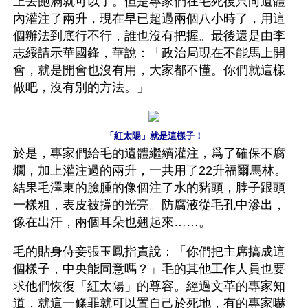
上去飽滿就可以了。但是專家們在毛死後只向遺體
內灌注了兩升，現在早已超過兩個八小時了，用這
個辦法到底行不行，誰也沒有把握。最後還是由李
志綏請示華國鋒，華說：「政治局現在不能馬上開
會，就是開會也沒有用，大家都不懂。你們就這樣
做吧，沒有別的方法。」
「紅太陽」就是這樣子！
於是，專家們給毛的遺體繼續灌注，爲了確保不腐
爛，加上灌注過的兩升，一共用了22升福爾馬林。
結果毛澤東的臉腫的像個注了水的豬頭，脖子跟頭
一樣粗，表皮被撐的光亮。防腐液從毛孔中滲出，
像在出汗，兩個耳朵也翹起來……。 
毛的貼身侍妾張玉鳳指責說：「你們把主席搞成這
個樣子，中央能同意嗎？」毛的其他工作人員也要
求他們恢復「紅太陽」的尊容。經過文革的專家知
道，就這一條罪就可以置自己於死地，有的專家嚇