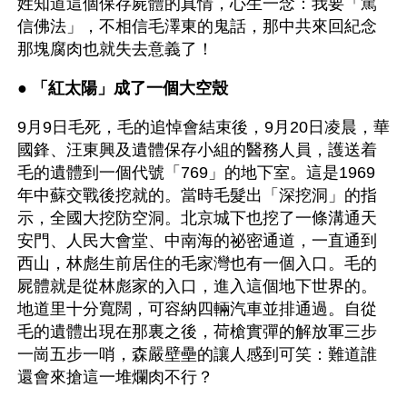
姓知道這個保存屍體的真情，心生一念：我要「篤
信佛法」，不相信毛澤東的鬼話，那中共來回紀念
那塊腐肉也就失去意義了！
● 
「紅太陽」成了一個大空殼
9月9日毛死，毛的追悼會結束後，9月20日凌晨，華
國鋒、汪東興及遺體保存小組的醫務人員，護送着
毛的遺體到一個代號「769」的地下室。這是1969
年中蘇交戰後挖就的。當時毛髮出「深挖洞」的指
示，全國大挖防空洞。北京城下也挖了一條溝通天
安門、人民大會堂、中南海的祕密通道，一直通到
西山，林彪生前居住的毛家灣也有一個入口。毛的
屍體就是從林彪家的入口，進入這個地下世界的。
地道里十分寬闊，可容納四輛汽車並排通過。自從
毛的遺體出現在那裏之後，荷槍實彈的解放軍三步
一崗五步一哨，森嚴壁壘的讓人感到可笑：難道誰
還會來搶這一堆爛肉不行？