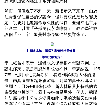
動脈向遺體內灌注了兩升福爾馬林。
然而，僅僅過了不到一天，新指示又下來了。由於
江青要保住自己的保護傘，強烈要求政治局改變決
定，說要對毛遺體作永久性的保存，並建立毛主席
紀念堂，以供「子孫萬代永遠瞻仰」。政治局誰敢
說個「不」字，於是醫學專家們的災難來了。
打開水晶棺，護理列寧遺體時露慘狀，
誰還要跟他走！
李志綏當即表示，遺體永久保存根本就辦不到。別
說毛澤東，就是馬恩列斯也做不到。李志綏說，195
7年，他隨同毛去莫斯科，看過列寧和斯大林的遺
體。兩具遺體看起來很乾癟，列寧的鼻子和耳朵都
腐爛了，只好用臘來代替，斯大林最具其特點的濃
密鬍鬚也脫落了，看上去好像是另外一個人。蘇聯
的防腐技術十分先進況且如此，毛的遺體又如何能
保存呢？還要「萬代」保存？這對於醫務人員來說