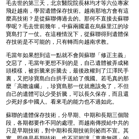
毛去世的第三天，北京醫院院長林均才等六位專家
飛赴越南，學習遺體保存技術。越南那地方會有這
麼高技術？是從蘇聯傳過去的。那何不直接去蘇聯
學呢？毛去世前幾年，中蘇兩國還在烏蘇里江的珍
寶島打了一仗。在這種情況下，從蘇聯得到遺體保
存技術是不可能的，只有轉而向越南求教。
毛當年如果想到這一點就不會與蘇聯「修正主義」
交惡了，毛當年更想不到的是，自己遺體被弄成豬
頭模樣，被折騰來折騰去，最後政權到了江澤民手
裏，又把珍寶島白白拱手送給了俄國。若毛真的那
麼「高瞻遠矚」，珍寶島那一仗就應該免了，不但
自己的遺體可以少受折騰，可以長久保存，而且還
少死好多中國人。看來毛的能力也不過如此。 
蘇聯的遺體保存技術，分早期、中期和長期三個階
段，各期都要作不同的處理。而越南傳授給中共的
只是早期技術，對中期和長期技術則祕而不宣。其
實，即使是長期技術，也不可能讓「萬壽無疆」的