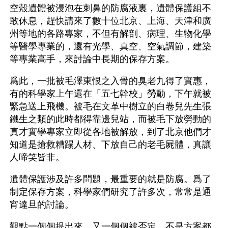
空殼遺體被浸泡在刺鼻的防腐液裏，遺體保護組不
敢休息，趕快請來了數十位北京、上海、天津和廣
州等地的各路專家，不但有解剖、病理、生物化學
等醫學專業的，還有光學、真空、空氣調節，建築
等專業高手，來討論中長期的保存方案。
爲此，一批被毛澤東恨之入骨的臭老九得了實惠，
有的科學家上午還在「五七幹校」勞動，下午就被
緊急送上飛機。被毛在文革中樹立的白卷兒先生張
鐵生之類的此時都得靠邊兒站，而被毛下放勞動的
真才實學專家立即從各地被解放，到了北京他們才
知道是搶救糟蹋人材、下放自己的老毛屍體，真讓
人啼笑皆非。
遺體保護涉及許多問題，最重要的就是防腐。爲了
制定保存方案，科學家們研究了許多次，常常是通
宵達旦的討論。
觀點一個個提出來，又一個個被否定。不是方案都