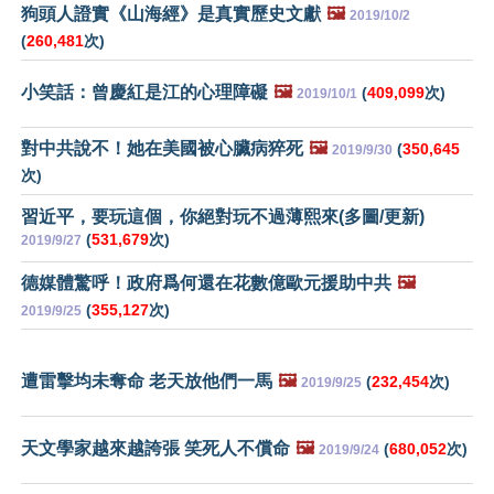
狗頭人證實《山海經》是真實歷史文獻
🖼️
2019/10/2
(
260,481
次)
小笑話：曾慶紅是江的心理障礙
🖼️
(
409,099
次)
2019/10/1
對中共說不！她在美國被心臟病猝死
🖼️
(
350,645
2019/9/30
次)
習近平，要玩這個，你絕對玩不過薄熙來(多圖/更新)
(
531,679
次)
2019/9/27
德媒體驚呼！政府爲何還在花數億歐元援助中共
🖼️
(
355,127
次)
2019/9/25
遭雷擊均未奪命 老天放他們一馬
🖼️
(
232,454
次)
2019/9/25
天文學家越來越誇張 笑死人不償命
🖼️
(
680,052
次)
2019/9/24