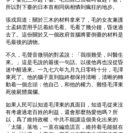
所以對下臺的日本首相同病相憐到瘋狂的地步。
張戎寫道：關於三木的材料拿來了，毛的女友兼護
士孟錦雲用手託着給毛看。毛看了幾分鐘，昏迷過
去了。這份關於又一個政府首腦將要倒臺的材料是
毛最後的讀物。
不久，毛聲音微弱的對孟說：「我很難受，叫醫生
來。」這是毛說的最後一句話。以後他再也沒從昏
迷中醒過來。一九七六年九月九日零時十分，毛澤
東死了。他的腦子直到臨終都保持清晰，清晰的轉
動着一個念頭：他自己，和他的權力。難怪毛澤東
死後屍體腐爛。
如果人民可以知道毛澤東的真面目，知道毛從來沒
有考慮過老百姓的利益，還會那麼熱愛他嗎？所
以，爲了維持政權，中共不能讓這個美化出來的
「太陽」落地，一直在編造謊言，維持着毛能挺在