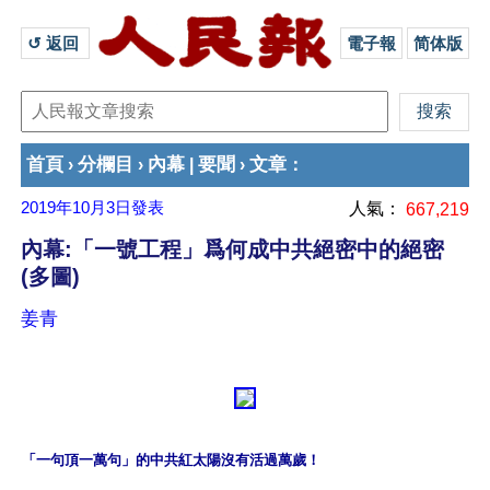
↺ 返回 
電子報
简体版
首頁
分欄目
內幕
要聞
文章
›
›
|
›
：
2019年10月3日
發表
人氣：
667,219
內幕:「一號工程」爲何成中共絕密中的絕密
(多圖)
姜青
「一句頂一萬句」的中共紅太陽沒有活過萬歲！