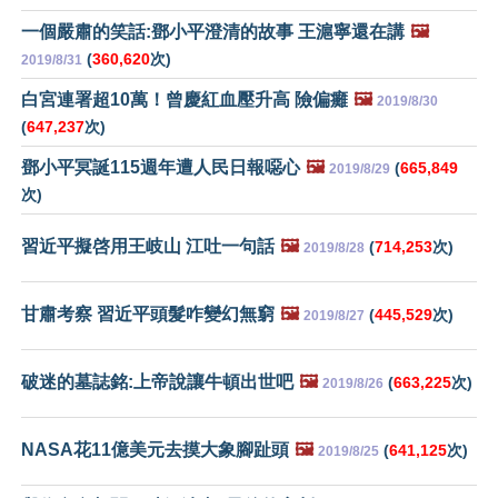
一個嚴肅的笑話:鄧小平澄清的故事 王滬寧還在講
🖼️
(
360,620
次)
2019/8/31
白宮連署超10萬！曾慶紅血壓升高 險偏癱
🖼️
2019/8/30
(
647,237
次)
鄧小平冥誕115週年遭人民日報噁心
🖼️
(
665,849
2019/8/29
次)
習近平擬啓用王岐山 江吐一句話
🖼️
(
714,253
次)
2019/8/28
甘肅考察 習近平頭髮咋變幻無窮
🖼️
(
445,529
次)
2019/8/27
破迷的墓誌銘:上帝說讓牛頓出世吧
🖼️
(
663,225
次)
2019/8/26
NASA花11億美元去摸大象腳趾頭
🖼️
(
641,125
次)
2019/8/25