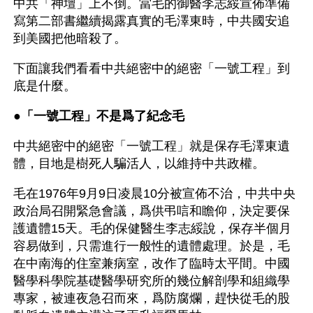
中共「神壇」上不倒。當毛的御醫李志綏宣佈準備
寫第二部書繼續揭露真實的毛澤東時，中共國安追
到美國把他暗殺了。
下面讓我們看看中共絕密中的絕密「一號工程」到
底是什麼。
●
「一號工程」不是爲了紀念毛
中共絕密中的絕密「一號工程」就是保存毛澤東遺
體，目地是樹死人騙活人，以維持中共政權。
毛在1976年9月9日凌晨10分被宣佈不治，中共中央
政治局召開緊急會議，爲供弔唁和瞻仰，決定要保
護遺體15天。毛的保健醫生李志綏說，保存半個月
容易做到，只需進行一般性的遺體處理。於是，毛
在中南海的住室兼病室，改作了臨時太平間。中國
醫學科學院基礎醫學研究所的幾位解剖學和組織學
專家，被連夜急召而來，爲防腐爛，趕快從毛的股