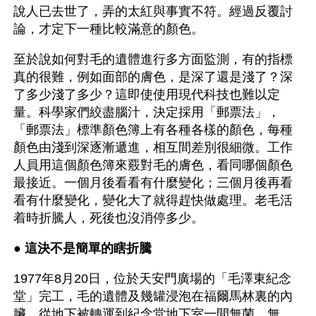
說人已去世了，弄的太紅與事實不符。經過反覆討
論，才定下一種比較滿意的顏色。
至於說如何對毛的遺體進行多方面監測，有的指標
真的很難，例如面部的膚色，是深了還是淺了？深
了多少淺了多少？這即使使用現代科技也難以定
量。科學家們絞盡腦汁，決定採用「郵票法」，
「郵票法」標準顏色簿上有各種各樣的顏色，每種
顏色由淺到深逐漸遞進，相互間差別很細微。工作
人員用這個顏色簿來覈對毛的膚色，看同哪個顏色
最接近。一個月後看看有什麼變化；三個月後再看
看有什麼變化，變化大了就得趕快做處理。老毛活
着時折騰人，死後也沒消停多少。
● 
這決不是簡單的瞎折騰
1977年8月20日，位於天安門廣場的「毛澤東紀念
堂」完工，毛的遺體及幾罐浸泡在福爾馬林裏的內
臟，從地下被轉運到紀念堂地下室一間無菌、無