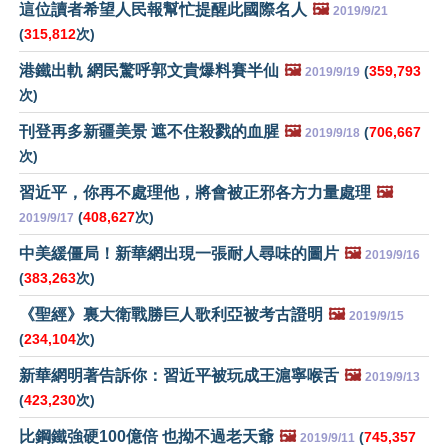
這位讀者希望人民報幫忙提醒此國際名人
🖼️
2019/9/21
(
315,812
次)
港鐵出軌 網民驚呼郭文貴爆料賽半仙
🖼️
(
359,793
2019/9/19
次)
刊登再多新疆美景 遮不住殺戮的血腥
🖼️
(
706,667
2019/9/18
次)
習近平，你再不處理他，將會被正邪各方力量處理
🖼️
(
408,627
次)
2019/9/17
中美緩僵局！新華網出現一張耐人尋味的圖片
🖼️
2019/9/16
(
383,263
次)
《聖經》裏大衛戰勝巨人歌利亞被考古證明
🖼️
2019/9/15
(
234,104
次)
新華網明著告訴你：習近平被玩成王滬寧喉舌
🖼️
2019/9/13
(
423,230
次)
比鋼鐵強硬100億倍 也拗不過老天爺
🖼️
(
745,357
2019/9/11