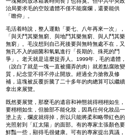
一塊豬肉放冰箱裏時間長了也得臭。但中共中央政
治局要求毛的空殼遺體不僅不能腐爛，還要能供
「瞻仰」。
毛活着時說，整人運動「要七、八年再來一次」，
「與天鬥其樂無窮、與地鬥其樂無窮、與人鬥其樂
無窮」。毛沒想到自己死後要與無時無處不在，又
無孔不入的細菌和氧氣進行「長期的、殊死的鬥
爭」。老天就是這麼捉弄人。1999年，毛的遺體，
（說白了就是一塊一直被擺弄的肉）就差點腐敗變
質，紀念堂不得不停止開放。經過全力搶救及修
補，這塊被反覆折騰了二十多年的肉總算可以繼續
拿出來展覽。
既然要展覽，那麼毛的遺容和神態就得栩栩如生，
要栩栩如生，但臉部不能化妝，因爲任何化妝品一
塗上去，爛皮就得掉，所以只能將柔和略帶紅色的
光照射到「紅太陽」的面部。有的專家主張顏色要
鮮豔一些，顯得毛很健康。可有的專家提出異議，