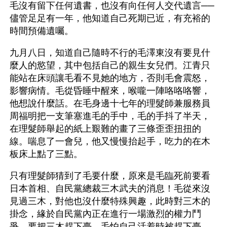
毛沒有留下任何遺書，也沒有向任何人交代遺言──
儘管足足有一年，他知道自己死期已近，有充裕的
時間預備遺囑。
九月八日，知道自己隨時不行的毛澤東沒有要見什
麼人的慾望，其中包括自己的親生女兒們。江青只
能站在床頭讓毛看不見她的地方，否則毛會震怒，
影響病情。毛從昏睡中醒來，喉嚨一陣咯咯咯響，
他想說什麼話。在毛身邊十七年的理髮師兼服務員
周福明把一支筆塞進毛的手中，毛的手抖了半天，
在理髮師舉起的紙上艱難的畫了三條歪歪扭扭的
線。喘息了一會兒，他又慢慢抬起手，吃力的在木
板床上點了三點。
只有理髮師猜到了毛要什麼，原來是毛臨死前要看
日本首相、自民黨總裁三木武夫的消息！毛從來沒
見過三木，對他也沒什麼特殊興趣，此時對三木的
掛念，緣於自民黨內正在進行一場激烈的權力鬥
爭，要把三木趕下臺。毛怕自己活着時被趕下臺，