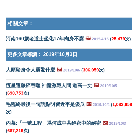
相關文章：
河南160歲老道士坐化17年肉身不腐
🖼️
(
25,479
次)
2015/4/15
更多文章導讀：
2019年10月3日
人頭豬身令人震驚什麼
🖼️
(
306,059
次)
2019/10/6
恆星遭碾碎吞噬 神魔激戰人間 道高一丈
🖼️
2019/10/5
(
690,753
次)
毛臨終最後一句話點明習近平是傻瓜
🖼️
(
1,083,658
2019/10/4
次)
內幕:「一號工程」爲何成中共絕密中的絕密
🖼️
2019/10/3
(
667,219
次)