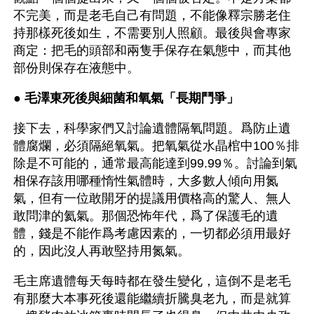
不完美，而是老毛自己有問題，不能像釋宗勝老住
持那樣死後如生，不需要別人照顧。最後與會專家
商定：把毛的頭部和兩隻手保存在氣態中，而其他
部份則保存在液態中。
● 
毛澤東死後與細菌和氧氣「長期鬥爭」
接下去，科學家們又討論遺體隔氧問題。爲防止遺
體腐爛，必須隔絕氧氣。把氧氣從水晶棺中100％排
除是不可能的，通常最高能達到99.99％。討論到氣
相保存該用哪種惰性氣體時，大多數人傾向用氮
氣，但有一位敢開牙的提議用價格高的驚人、無人
敢問津的氦氣。那個恐怖年代，爲了保護毛的遺
體，錢是不能作爲考慮因素的，一切都必須用最好
的，因此沒人再敢堅持用氮氣。
毛主席遺體每天每時都在發生變化，這倒不是老毛
有那麼大本事死後還能繼續折騰臭老九，而是就算