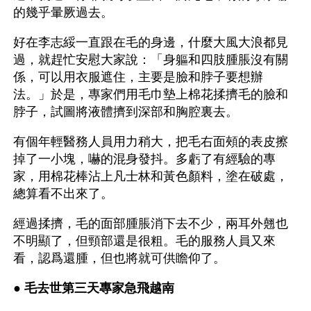
的幾乎暈厥過去。
好在李志綏一直跟在毛的身邊，什麼大風大浪都見
過，就趕忙安慰大家說：「身軀和四肢腫脹沒有關
係，可以用衣服遮住，主要是臉和脖子要想辦
法。」於是，專家們用毛巾墊上棉花揉擠毛的臉和
脖子，試圖將液體擠到深部和胸腔裏去。
有個年輕醫務人員用力稍大，把毛右面頰的表皮擦
掉了一小塊，嚇的混身發抖。多虧了有經驗的專
家，用棉花棒沾上凡士林和黃色顏料，塗在破處，
總算看不出來了。
經過揉擠，毛的面部腫脹消下去不少，兩耳外翹也
不明顯了，但頸部還是很粗。毛的服務人員又來
看，認爲還腫，但也將就可供瞻仰了。
● 
毛去世第三天專家急飛越南