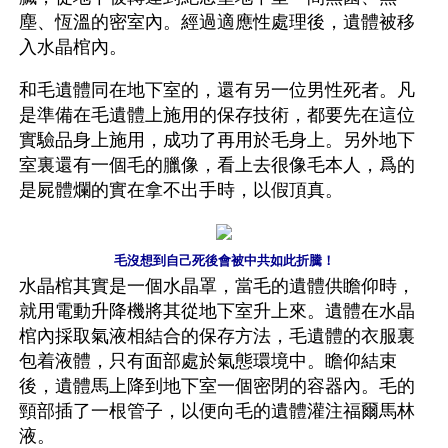
塵、恆溫的密室內。經過適應性處理後，遺體被移
入水晶棺內。
和毛遺體同在地下室的，還有另一位男性死者。凡
是準備在毛遺體上施用的保存技術，都要先在這位
實驗品身上施用，成功了再用於毛身上。另外地下
室裏還有一個毛的臘像，看上去很像毛本人，爲的
是屍體爛的實在拿不出手時，以假頂真。
毛沒想到自己死後會被中共如此折騰！
水晶棺其實是一個水晶罩，當毛的遺體供瞻仰時，
就用電動升降機將其從地下室升上來。遺體在水晶
棺內採取氣液相結合的保存方法，毛遺體的衣服裏
包着液體，只有面部處於氣態環境中。瞻仰結束
後，遺體馬上降到地下室一個密閉的容器內。毛的
頸部插了一根管子，以便向毛的遺體灌注福爾馬林
液。