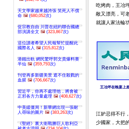
吃烤肉，王冶
天文學家越來越誇張 笑死人不償
敞又漂亮，可老
命
🖼️
(
680,052
次)
就讓人家法輪
促宗教自由 川普在紐約聯合國總
部演講全文
🖼️
(
323,867
次)
這位讀者希望人民報幫忙提醒此
國際名人
🖼️
(
315,812
次)
港鐵出軌 網民驚呼郭文貴爆料賽
半仙
🖼️
(
359,793
次)
刊登再多新疆美景 遮不住殺戮的
血腥
🖼️
(
706,667
次)
王冶坪在晚宴上
習近平，你再不處理他，將會被
正邪各方力量處理
🖼️
(
408,627
次)
中美緩僵局！新華網出現一張耐
人尋味的圖片
🖼️
(
383,263
次)
江妒忌得不行
少國家，大把的
《聖經》裏大衛戰勝巨人歌利亞
被考古證明
🖼️
(
234,104
次)