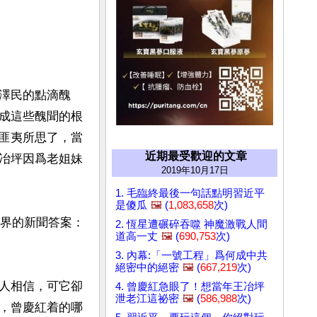
澤民的點滴醜
成這些醜聞的根
匪夷所思了，當
近期最受歡迎的文章
冶坪因爲老姐妹
2019年10月17日
1. 毛臨終最後一句話點明習近平
是傻瓜
🖼️
(
1,083,658
次)
世界的新聞答案：
2. 恆星遭碾碎吞噬 神魔激戰人間
道高一丈
🖼️
(
690,753
次)
3. 內幕:「一號工程」爲何成中共
絕密中的絕密
🖼️
(
667,219
次)
人相信，可它卻
4. 曾慶紅急眼了！想當年王冶坪
泄老江這祕密
🖼️
(
586,988
次)
，曾慶紅着的哪