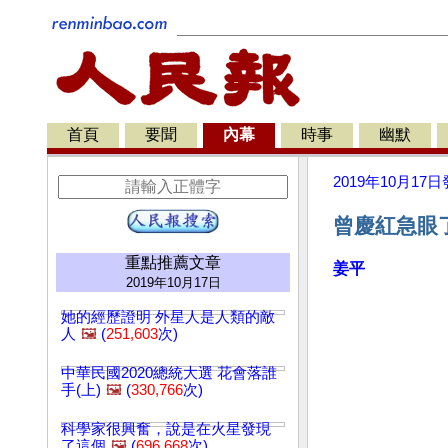
首頁
要聞
內幕
時事
幽默
2019年10月17日
曾慶紅急眼
重點推薦文章
姜平
2019年10月17日
她的經歷證明 外星人是人類的敵
人
🖼️
(
251,603
次)
中華民國2020總統大選 花會落誰
手(上)
🖼️
(
330,766
次)
科學家很興奮，說是在火星發現
了這個
🖼️
(
696,668
次)