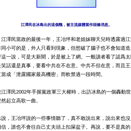
江澤民在冰島出的這個醜，被主流媒體當作頭條消息。
】江澤民當政的最後一年，王冶坪和老姐妹聊天兒時透露過江
非同小可的是，外人只看到現象，但想破了腦子也不會知道造
坪這一說，可是大新聞，於是被上了網。一般讀者看了認爲太
是笑話還是真事，要看中共在不在意。中共不但在意，而且王
當成「泄露國家最高機密」而軟禁過一段時間。

江澤民2002年手握黨政軍三大權時，出訪冰島的一個轟動
然起立高歌一曲。

妹說，王冶坪說的一些事情聽了，真不敢說出來，說出來也沒
相信，誰也不會往自己丈夫頭上扣屎盆子。再說，要不是真的