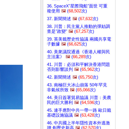
36. SpaceX"星際飛船"面世 可重
複使用
🖼️
(
68,502
次)
37. 新聞簡述
🖼️
(
67,632
次)
38. 川普：民主黨人推動的彈劾調
查是"政變"
🖼️
(
67,257
次)
39. 英美籤歷史性協議 兩國共享電
子數據
🖼️
(
66,625
次)
40. 美衆議院通過《香港人權與民
主法案》
🖼️
(
66,289
次)
41. 川普：必須和平解決香港問題
否則影響談判
🖼️
(
65,962
次)
42. 新聞簡述
🖼️
(
65,750
次)
43. 南極巨大冰山崩落 50年罕見
非氣候所致
🖼️
(
65,066
次)
44. 美日簽署貿易協議 川普：美農
民的巨大勝利
🖼️
(
64,596
次)
45. 連手應對中共一帶一路 歐日籤
基礎設施協議
🖼️
(
63,428
次)
46. 中共國上半年隱性資本外逃激
增 創歷史新高
🖼️
(
62,570
次)