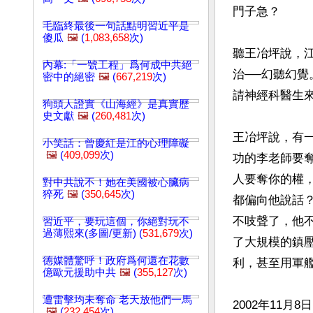
門子急？

毛臨終最後一句話點明習近平是
傻瓜
🖼️
(
1,083,658
次)
聽王冶坪說，
內幕:「一號工程」爲何成中共絕
治──幻聽幻
密中的絕密
🖼️
(
667,219
次)
請神經科醫生
狗頭人證實《山海經》是真實歷
史文獻
🖼️
(
260,481
次)
王冶坪說，有
小笑話：曾慶紅是江的心理障礙
🖼️
(
409,099
次)
功的李老師要
人要奪你的權
對中共說不！她在美國被心臟病
猝死
🖼️
(
350,645
次)
都偏向他說話
不吱聲了，他不
習近平，要玩這個，你絕對玩不
過薄熙來(多圖/更新) (
531,679
次)
了大規模的鎮壓
德媒體驚呼！政府爲何還在花數
利，甚至用軍艦
億歐元援助中共
🖼️
(
355,127
次)
遭雷擊均未奪命 老天放他們一馬
2002年11
🖼️
(
232,454
次)