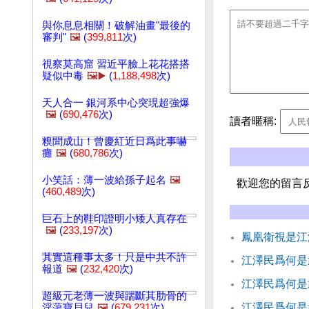
與你息息相關！破解油畫"最後的
審判"
🖼️
(
399,811
次)
視察莫高窟 習近平臉上花花搭搭
疑似中毒
🖼️▶️
(
1,188,498
次)
天人合一 銀河系中心突現超強爆
🖼️
(
690,476
次)
讀者暱稱:
糗聞成山！曾慶紅近日爲此事嚇
癱
🖼️
(
680,786
次)
小笑話：薄一波給孫子起名
🖼️
歡迎您的留言
(
460,489
次)
巨石上的鞋印證明小矮人真存在
🖼️
(
233,197
次)
鳳凰衛視是江
其實這種事太多！只是中共不許
江澤民爲何是
報道
🖼️
(
232,420
次)
江澤民爲何是
超級元老薄一波與踹斷其肋骨的
江澤民爲何是
淫蕩寶貝兒
🖼️
(
679,231
次)