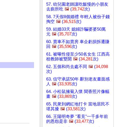
57. 幼兒園老師讓吃飯慢的小朋友
去廁所吃
🖼️
(
39,742
次)
58. 7天假8個婚禮 年輕人被份子錢
掏空
🖼️
(
36,515
次)
59. 結婚33天 媳婦詐騙婆婆50萬
元
🖼️
(
35,707
次)
60. 賣車不如賣房 車企虧損拆遷賺
回
🖼️
(
35,596
次)
61. 被曝性侵至少50名女生 江西高
校教師被雙開
🖼️
(
34,281
次)
62. 五個和尚去處不同
🖼️
(
34,098
次)
63. 信守承諾50年 辭別老友畫面感
人
🖼️
(
33,935
次)
64. 小松鼠擁菊入懷 聞香照片像幅
畫
🖼️
(
33,869
次)
65. 民衆到網紅地打卡 當地居民不
堪其擾
🖼️
(
33,581
次)
66. 王陽明奇夢 "看見"一千多年前
的恩怨是非
🖼️
(
33,477
次)