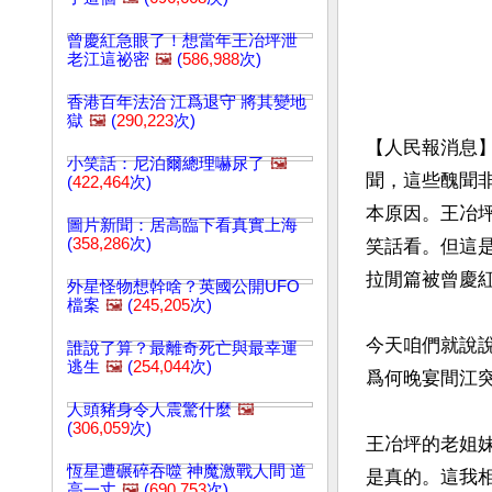
曾慶紅急眼了！想當年王冶坪泄
老江這祕密
🖼️
(
586,988
次)
香港百年法治 江爲退守 將其變地
獄
🖼️
(
290,223
次)
【人民報消息
小笑話：尼泊爾總理嚇尿了
🖼️
聞，這些醜聞
(
422,464
次)
本原因。王冶
圖片新聞：居高臨下看真實上海
(
358,286
次)
笑話看。但這
拉閒篇被曾慶紅
外星怪物想幹啥？英國公開UFO
檔案
🖼️
(
245,205
次)
今天咱們就說說
誰說了算？最離奇死亡與最幸運
逃生
🖼️
(
254,044
次)
爲何晚宴間江突
人頭豬身令人震驚什麼
🖼️
(
306,059
次)
王冶坪的老姐
恆星遭碾碎吞噬 神魔激戰人間 道
是真的。這我
高一丈
🖼️
(
690,753
次)