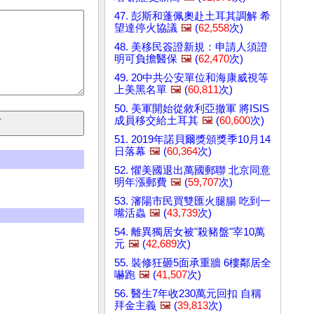
47. 彭斯和蓬佩奧赴土耳其調解 希
望達停火協議
🖼️
(
62,558
次)
48. 美移民簽證新規：申請人須證
明可負擔醫保
🖼️
(
62,470
次)
49. 20中共公安單位和海康威視等
上美黑名單
🖼️
(
60,811
次)
50. 美軍開始從敘利亞撤軍 將ISIS
成員移交給土耳其
🖼️
(
60,600
次)
51. 2019年諾貝爾獎頒獎季10月14
日落幕
🖼️
(
60,364
次)
52. 懼美國退出萬國郵聯 北京同意
明年漲郵費
🖼️
(
59,707
次)
53. 瀋陽市民買雙匯火腿腸 吃到一
嘴活蟲
🖼️
(
43,739
次)
54. 離異獨居女被"殺豬盤"宰10萬
元
🖼️
(
42,689
次)
55. 裝修狂砸5面承重牆 6樓鄰居全
嚇跑
🖼️
(
41,507
次)
56. 醫生7年收230萬元回扣 自稱
拜金主義
🖼️
(
39,813
次)