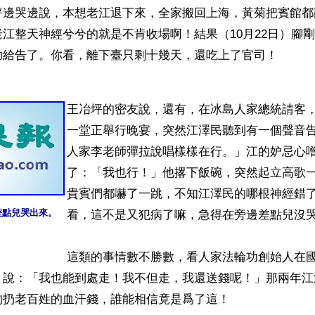
坪邊哭邊說，本想老江退下來，全家搬回上海，黃菊把賓館都
江整天神經兮兮的就是不肯收場啊！結果（10月22日）腳
功給告了。你看，離下臺只剩十幾天，還吃上了官司！

王冶坪的密友說，還有，在冰島人家總統請客
一堂正舉行晚宴，突然江澤民聽到有一個聲音
人家李老師彈拉說唱樣樣在行。」江的妒忌心
了：「我也行！」他撂下飯碗，突然起立高歌
貴賓們都嚇了一跳，不知江澤民的哪根神經錯
差點兒哭出來。
看，這不是又犯病了嘛，急得在旁邊差點兒沒哭
這類的事情數不勝數，看人家法輪功創始人在
，說：「我也能到處走！我不但走，我還送錢呢！」那兩年江
扔老百姓的血汗錢，誰能相信竟是爲了這！
