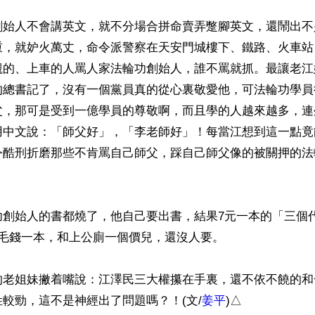
創始人不會講英文，就不分場合拼命賣弄蹩腳英文，還鬧出不
重，就妒火萬丈，命令派警察在天安門城樓下、鐵路、火車站
觀的、上車的人罵人家法輪功創始人，誰不罵就抓。最讓老江
的總書記了，沒有一個黨員真的從心裏敬愛他，可法輪功學員
父，那可是受到一億學員的尊敬啊，而且學的人越來越多，連
用中文說：「師父好」，「李老師好」！每當江想到這一點竟
令酷刑折磨那些不肯罵自己師父，踩自己師父像的被關押的法
功創始人的書都燒了，他自己要出書，結果7元一本的「三個
毛錢一本，和上公廁一個價兒，還沒人要。

的老姐妹撇着嘴說：江澤民三大權攥在手裏，還不依不饒的和
較勁，這不是神經出了問題嗎？！(文/
姜平
)△
