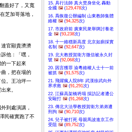
15. 具行法師 真火焚身坐化 轟動
翻蓋好了，又寬
全國
🖼️
(
129,478
次)
剛在芝加哥落地，
16. 爲恢復公辦編制 山東教師集體
維權
🖼️
(
94,325
次)
17. 市政府前 廣東民衆舉牌討養老
金
🖼️
(
93,238
次)
18. 十一維穩新高度 北京如廁採實
，達官顯貴濟濟
名制
🖼️
(
92,647
次)
告訴他：「嘿，
19. 北大教授賀衛方微信被永久封
號
🖼️
(
92,068
次)
噌的一下起來
20. 因言獲罪 渝粵維權人士十一前
一曲，把在場的
被抓
🖼️
(
91,575
次)
21. 飛躍瘋人院8年 武漢徐武向外
了位。王冶坪一
界求救
🖼️
(
91,291
次)
出來。

22. 江蘇高架橋坍塌 採訪記者遭公
安毆打
🖼️
(
91,268
次)
23. 傳北大法學教授賀衛方弟弟遭
國外到處演講，
刑拘
🖼️
(
90,710
次)
澤民確實跑了不
24. 兒子被打死 母親馬波進京工作
受阻
🖼️
(
89,752
次)