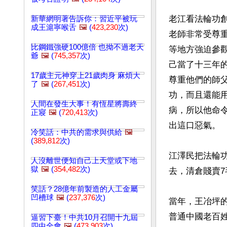
老江看法輪功
新華網明著告訴你：習近平被玩
成王滬寧喉舌
🖼️
(
423,230
次)
老師非常受尊
比鋼鐵強硬100億倍 也拗不過老天
等地方強迫參
爺
🖼️
(
745,357
次)
己當了十三年
17歲主元神穿上21歲肉身 麻煩大
尊重他們的師
了
🖼️
(
267,451
次)
功，而且還能
人間在發生大事！有恆星將壽終
病，所以他命
正寢
🖼️
(
720,413
次)
出這口惡氣。

冷笑話：中共的需求與供給
🖼️
(
389,812
次)
江澤民把法輪
人沒離世便知自己上天堂或下地
獄
🖼️
(
354,482
次)
去，清倉賤賣7
笑話？28億年前製造的人工金屬
凹槽球
🖼️
(
237,376
次)
當年，王冶坪
普通中國老百姓
逼習下臺！中共10月召開十九屆
四中全會
🖼️
(
473,903
次)