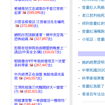
曾慶紅人馬賴
褡褳孫兒江志成靠白手套江世乾
起家
🖼️
(
599,096
次)
老江想判他死
川普這樣發話 江曾被活生生嚇死
得到曾慶紅的
🖼️
(
372,880
次)
曾慶紅滿嘴跑
網民白宮請願連署：將中共定爲
恐怖組織
🖼️
(
327,897
次)
小笑話：曾慶
彭斯在信仰與自由聯盟的晚會上
講話(中英全文/圖) (
316,017
次)
耶路撒冷9千年前的發現又一次驚
她的經歷證明
呆科學家
🖼️
(
267,447
次)
中華民國202
中共經濟正在崩盤 無餘地迴光返
科學家很興奮
照
🖼️
(
343,557
次)
曾慶紅急眼了
江澤民祖孫三代醜聞好大一籮筐
(7)
🖼️
(
632,621
次)
香港百年法治
同樣遭雷擊 一奇蹟復活一獲得功
能
🖼️
(
189,441
次)