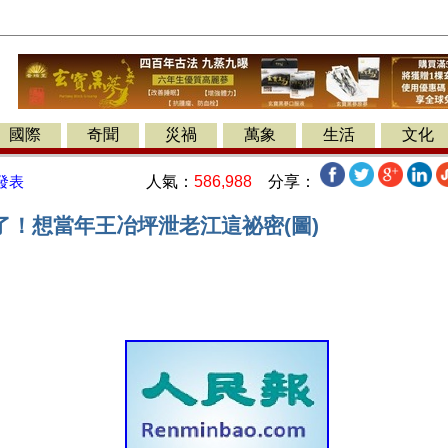
國際
奇聞
災禍
萬象
生活
文化
人氣：
586,988
分享：
發表
了！想當年王冶坪泄老江這祕密(圖)