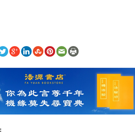
）
ww.renminbao.com/rmb/articles/2019/10/17/69826b.html
: