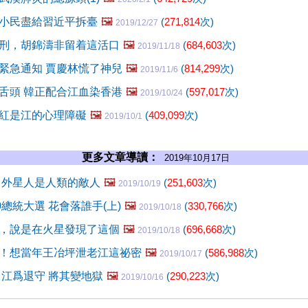
小民盡給習近平拆臺
🖼️
(
271,814
次)
2019/12/27
刑，胡錦濤非留着這活口
🖼️
(
684,603
次)
2019/11/18
緊急通知 賈慶林慌了神兒
🖼️
(
814,299
次)
2019/11/6
舌頭 韓正配合江血染香港
🖼️
(
597,017
次)
2019/10/24
紅是江的心理障礙
🖼️
(
409,099
次)
2019/10/1
更多文章導讀：
2019年10月17日
 外星人是人類的敵人
🖼️
(
251,603
次)
2019/10/19
0總統大選 花會落誰手(上)
🖼️
(
330,766
次)
2019/10/18
，說是在火星發現了這個
🖼️
(
696,668
次)
2019/10/18
！想當年王冶坪泄老江這祕密
🖼️
(
586,988
次)
2019/10/17
 江爲退守 將其變地獄
🖼️
(
290,223
次)
2019/10/16