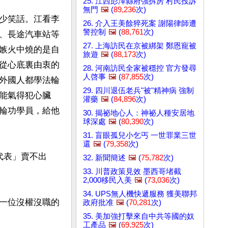
25. 江西彭澤縣府強拆房 村民投訴
無門
🖼️
(
89,236
次)
少笑話。江看李
26. 介入王美餘猝死案 謝陽律師遭
警控制
🖼️
(
88,761
次)
、長途汽車站等
27. 上海訪民在京被綁架 鄭恩寵被
嫉火中燒的是自
旅遊
🖼️
(
88,173
次)
從心底裏由衷的
28. 河南訪民全家被穩控 官方發尋
人啓事
🖼️
(
87,855
次)
外國人都學法輪
29. 四川退伍老兵"被"精神病 強制
能氣得犯心臟
灌藥
🖼️
(
84,896
次)
輪功學員，給他
30. 揭祕地心人：神祕人種安居地
球深處
🖼️
(
80,390
次)
31. 盲眼孤兒小乞丐 一世罪業三世
還
🖼️
(
79,358
次)
代表」賣不出
32. 新聞簡述
🖼️
(
75,782
次)
33. 川普政策見效 墨西哥堵截
2,000移民入美
🖼️
(
73,036
次)
34. UPS無人機快遞服務 獲美聯邦
一位沒權沒職的
政府批准
🖼️
(
70,281
次)
35. 美加強打擊來自中共等國的奴
工產品
🖼️
(
69,925
次)