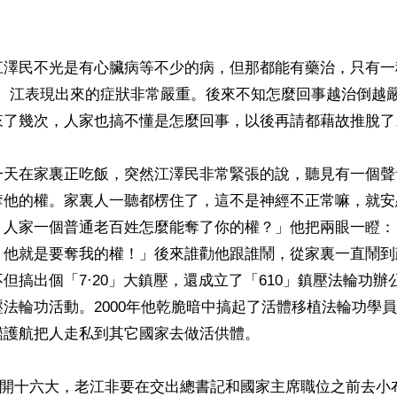
江澤民不光是有心臟病等不少的病，但那都能有藥治，只有一
覺。江表現出來的症狀非常嚴重。後來不知怎麼回事越治倒越
來了幾次，人家也搞不懂是怎麼回事，以後再請都藉故推脫了。
一天在家裏正吃飯，突然江澤民非常緊張的說，聽見有一個聲
奪他的權。家裏人一聽都楞住了，這不是神經不正常嘛，就安
，人家一個普通老百姓怎麼能奪了你的權？」他把兩眼一瞪：
？他就是要奪我的權！」後來誰勸他跟誰鬧，從家裏一直鬧到
但搞出個「7·20」大鎮壓，還成立了「610」鎮壓法輪功辦
法輪功活動。2000年他乾脆暗中搞起了活體移植法輪功學
護航把人走私到其它國家去做活供體。

月8日開十六大，老江非要在交出總書記和國家主席職位之前去