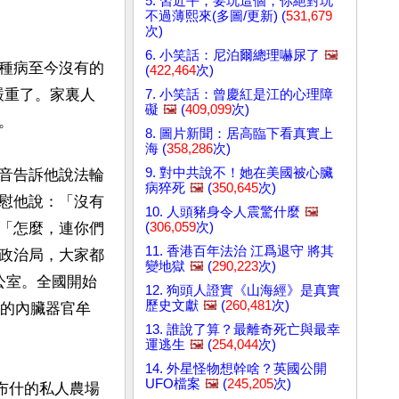
5. 習近平，要玩這個，你絕對玩
不過薄熙來(多圖/更新) (
531,679
次)
6. 小笑話：尼泊爾總理嚇尿了
🖼️
種病至今沒有的
(
422,464
次)
嚴重了。家裏人
7. 小笑話：曾慶紅是江的心理障
礙
🖼️
(
409,099
次)


8. 圖片新聞：居高臨下看真實上
海 (
358,286
次)
9. 對中共說不！她在美國被心臟
音告訴他說法輪
病猝死
🖼️
(
350,645
次)
慰他說：「沒有
10. 人頭豬身令人震驚什麼
🖼️
(
306,059
次)
「怎麼，連你們
11. 香港百年法治 江爲退守 將其
政治局，大家都
變地獄
🖼️
(
290,223
次)
公室。全國開始
12. 狗頭人證實《山海經》是真實
歷史文獻
🖼️
(
260,481
次)
員的內臟器官牟
13. 誰說了算？最離奇死亡與最幸
運逃生
🖼️
(
254,044
次)
14. 外星怪物想幹啥？英國公開
UFO檔案
🖼️
(
245,205
次)
小布什的私人農場