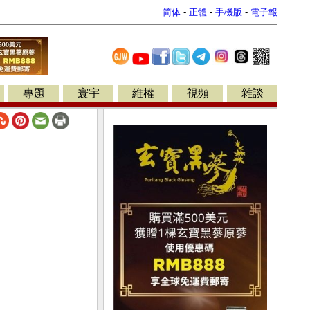
简体
-
正體
-
手機版
-
電子報
專題
寰宇
維權
視頻
雜談