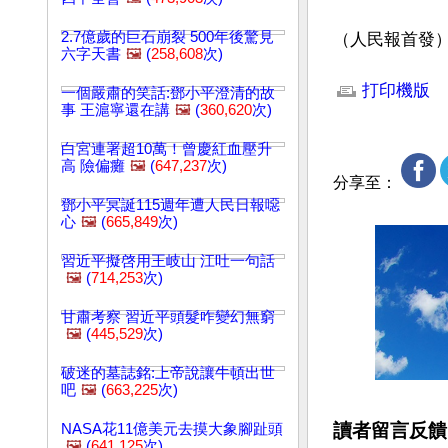
2.7億歲的巨石崩裂 500年後驚見
（人民報首發
六字天書
🖼️
(
258,608
次)
文章網址: http://w
打印機版
一個嚴肅的笑話:鄧小平澄清的故
事 王滬寧還在講
🖼️
(
360,620
次)
白宮連署超10萬！曾慶紅血壓升
高 險偏癱
🖼️
(
647,237
次)
分享至：
鄧小平冥誕115週年遭人民日報噁
心
🖼️
(
665,849
次)
習近平擬啓用王岐山 江吐一句話
🖼️
(
714,253
次)
甘肅考察 習近平頭髮咋變幻無窮
🖼️
(
445,529
次)
破迷的墓誌銘:上帝說讓牛頓出世
吧
🖼️
(
663,225
次)
讀者留言反饋
NASA花11億美元去摸大象腳趾頭
🖼️
(
641,125
次)