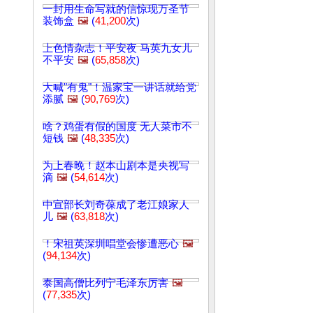
一封用生命写就的信惊现万圣节
装饰盒
🖼️
(
41,200
次)
上色情杂志！平安夜 马英九女儿
不平安
🖼️
(
65,858
次)
大喊"有鬼"！温家宝一讲话就给党
添腻
🖼️
(
90,769
次)
啥？鸡蛋有假的国度 无人菜市不
短钱
🖼️
(
48,335
次)
为上春晚！赵本山剧本是央视写
滴
🖼️
(
54,614
次)
中宣部长刘奇葆成了老江娘家人
儿
🖼️
(
63,818
次)
！宋祖英深圳唱堂会惨遭恶心
🖼️
(
94,134
次)
泰国高僧比列宁毛泽东厉害
🖼️
(
77,335
次)