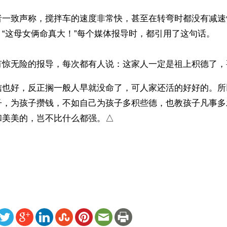
者一致声称，搅拌车的速度非常快，甚至在转弯时都没有减速
“这母女俩命真大！”每个媒体报导时，都引用了这句话。
有惊无险的报导，每次都有人说：这家人一定是祖上积德了，
信也好，反正搁一般人早就没命了，可人家还活的好好的。所
子，为孩子攒钱，不如自己为孩子多积些德，也教孩子凡事多
和美美的，岂不比什么都强。△
）
ww.renminbao.com/rmb/articles/2012/12/29/57701.html