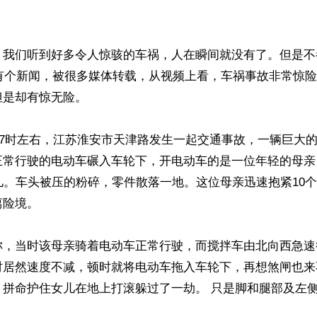
】我们听到好多令人惊骇的车祸，人在瞬间就没有了。但是不
日有个新闻，被很多媒体转载，从视频上看，车祸事故非常惊
但是却有惊无险。
午17时左右，江苏淮安市天津路发生一起交通事故，一辆巨大
正常行驶的电动车碾入车轮下，开电动车的是一位年轻的母亲
儿。车头被压的粉碎，零件散落一地。这位母亲迅速抱紧10
离险境。
称，当时该母亲骑着电动车正常行驶，而搅拌车由北向西急速
时居然速度不减，顿时就将电动车拖入车轮下，再想煞闸也来
，拼命护住女儿在地上打滚躲过了一劫。 只是脚和腿部及左