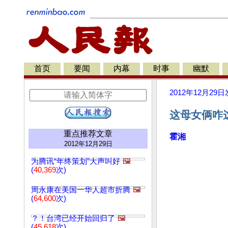
首页
要闻
内幕
时事
幽默
2012年12月29日
这母女俩咋
重点推荐文章
霍湘
2012年12月29日
为腾讯“年终策划”大声叫好
🖼️
(
40,369
次)
周永康在美国一华人超市折腾
🖼️
(
64,600
次)
？！台湾已经开始回归了
🖼️
(
45,618
次)