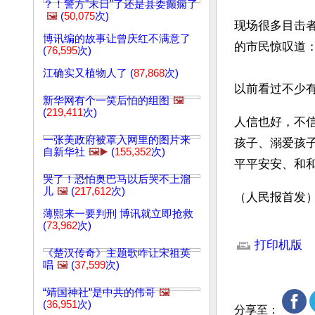
？！警方"末日"了还是县委癫痫了
🖼️
(
50,075
次)
现场很多目击
博讯编的故事让曾庆红不满意了
的市民惊叹道：
(
76,595
次)
江确实又植物人了 (
87,868
次)
以前看过不少
新华网有个一笑后怕的组图
🖼️
(
219,411
次)
人信也好，不
一张美政府被罩入网里的图片来
孩子、溺爱孩
自新华社
🖼️▶️
(
155,352
次)
平平安安、和
哭了！恐怕奥巴马以后哭不上溜
儿
🖼️
(
217,612
次)
（人民报首发
薄熙来一要判刑 博讯就立即抢救
(
73,962
次)
文章网址: http://w
打印机版
《楚汉传奇》主题歌咋让宋祖英
唱
🖼️
(
37,599
次)
“靖国神社”是中共的伟哥
🖼️
(
36,951
次)
分享至：