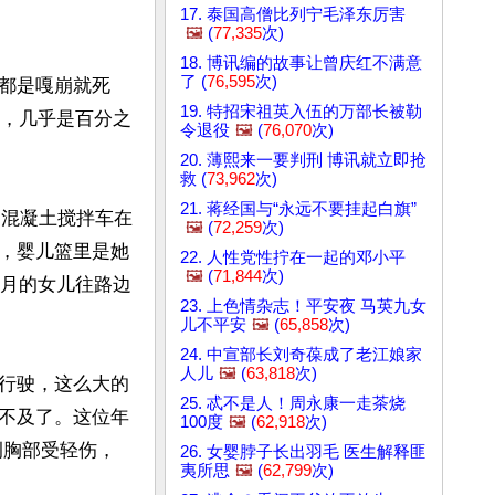
17. 泰国高僧比列宁毛泽东厉害
🖼️
(
77,335
次)
18. 博讯编的故事让曾庆红不满意
了 (
76,595
次)
都是嘎崩就死
19. 特招宋祖英入伍的万部长被勒
险，几乎是百分之
令退役
🖼️
(
76,070
次)
20. 薄熙来一要判刑 博讯就立即抢
救 (
73,962
次)
21. 蒋经国与“永远不要挂起白旗”
的混凝土搅拌车在
🖼️
(
72,259
次)
，婴儿篮里是她
22. 人性党性拧在一起的邓小平
🖼️
(
71,844
次)
个月的女儿往路边
23. 上色情杂志！平安夜 马英九女
儿不平安
🖼️
(
65,858
次)
24. 中宣部长刘奇葆成了老江娘家
人儿
🖼️
(
63,818
次)
行驶，这么大的
25. 忒不是人！周永康一走茶烧
不及了。这位年
100度
🖼️
(
62,918
次)
侧胸部受轻伤，
26. 女婴脖子长出羽毛 医生解释匪
夷所思
🖼️
(
62,799
次)