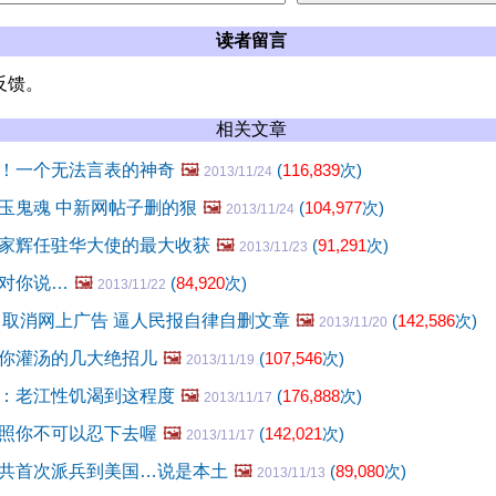
读者留言
反馈。
相关文章
！一个无法言表的神奇
🖼️
(
116,839
次)
2013/11/24
玉鬼魂 中新网帖子删的狠
🖼️
(
104,977
次)
2013/11/24
家辉任驻华大使的最大收获
🖼️
(
91,291
次)
2013/11/23
对你说…
🖼️
(
84,920
次)
2013/11/22
恶！取消网上广告 逼人民报自律自删文章
🖼️
(
142,586
次)
2013/11/20
你灌汤的几大绝招儿
🖼️
(
107,546
次)
2013/11/19
：老江性饥渴到这程度
🖼️
(
176,888
次)
2013/11/17
照你不可以忍下去喔
🖼️
(
142,021
次)
2013/11/17
共首次派兵到美国…说是本土
🖼️
(
89,080
次)
2013/11/13