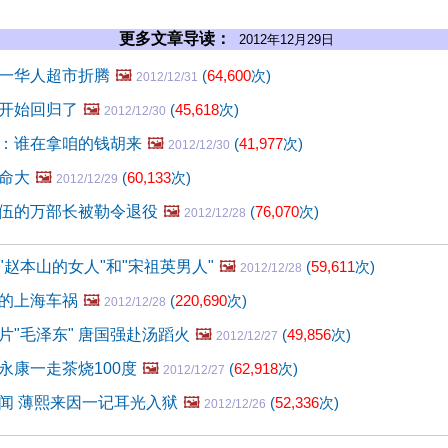
更多文章导读：
2012年12月29日
一华人超市折腾
🖼️
(
64,600
次)
2012/12/31
开始回归了
🖼️
(
45,618
次)
2012/12/30
：谁在拿咱的钱胡来
🖼️
(
41,977
次)
2012/12/30
命大
🖼️
(
60,133
次)
2012/12/29
伍的万部长被勒令退役
🖼️
(
76,070
次)
2012/12/28
"赵本山的女人"和"宋祖英男人"
🖼️
(
59,611
次)
2012/12/28
的上海车祸
🖼️
(
220,690
次)
2012/12/28
片"毛泽东" 唐国强赴汤蹈火
🖼️
(
49,856
次)
2012/12/27
永康一走茶烧100度
🖼️
(
62,918
次)
2012/12/27
闻 薄熙来因一记耳光入狱
🖼️
(
52,336
次)
2012/12/26