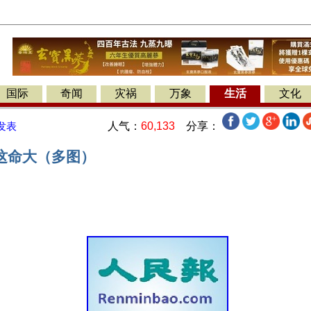
国际
奇闻
灾祸
万象
生活
文化
人气：
60,133
分享：
发表
这命大（多图）