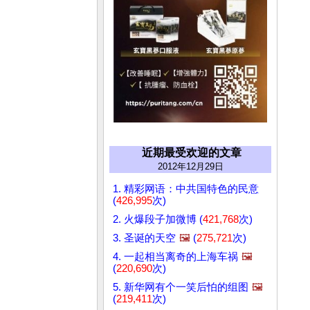
近期最受欢迎的文章
2012年12月29日
1. 精彩网语：中共国特色的民意
(
426,995
次)
2. 火爆段子加微博 (
421,768
次)
3. 圣诞的天空
🖼️
(
275,721
次)
4. 一起相当离奇的上海车祸
🖼️
(
220,690
次)
5. 新华网有个一笑后怕的组图
🖼️
(
219,411
次)