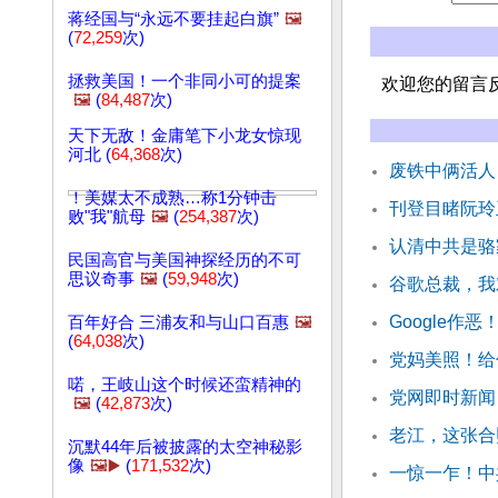
蒋经国与“永远不要挂起白旗”
🖼️
(
72,259
次)
拯救美国！一个非同小可的提案
欢迎您的留言
🖼️
(
84,487
次)
天下无敌！金庸笔下小龙女惊现
河北 (
64,368
次)
废铁中俩活人
！美媒太不成熟…称1分钟击
刊登目睹阮玲
败"我"航母
🖼️
(
254,387
次)
认清中共是骆
民国高官与美国神探经历的不可
思议奇事
🖼️
(
59,948
次)
谷歌总裁，我
Google作
百年好合 三浦友和与山口百惠
🖼️
(
64,038
次)
党妈美照！给
喏，王岐山这个时候还蛮精神的
党网即时新闻
🖼️
(
42,873
次)
老江，这张合
沉默44年后被披露的太空神秘影
像
🖼️▶️
(
171,532
次)
一惊一乍！中