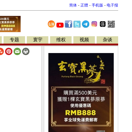
简体
-
正體
-
手机版
-
电子报
专题
寰宇
维权
视频
杂谈