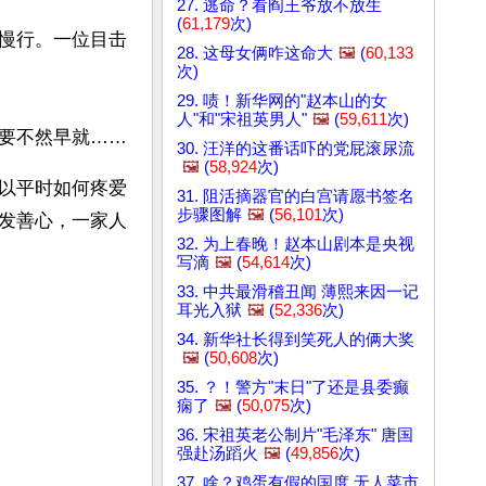
27. 逃命？看阎王爷放不放生
(
61,179
次)
慢行。一位目击
28. 这母女俩咋这命大
🖼️
(
60,133
次)
29. 啧！新华网的"赵本山的女
人"和"宋祖英男人"
🖼️
(
59,611
次)
要不然早就……
30. 汪洋的这番话吓的党屁滚尿流
🖼️
(
58,924
次)
以平时如何疼爱
31. 阻活摘器官的白宫请愿书签名
步骤图解
🖼️
(
56,101
次)
发善心，一家人
32. 为上春晚！赵本山剧本是央视
写滴
🖼️
(
54,614
次)
33. 中共最滑稽丑闻 薄熙来因一记
耳光入狱
🖼️
(
52,336
次)
34. 新华社长得到笑死人的俩大奖
🖼️
(
50,608
次)
35. ？！警方"末日"了还是县委癫
痫了
🖼️
(
50,075
次)
36. 宋祖英老公制片"毛泽东" 唐国
强赴汤蹈火
🖼️
(
49,856
次)
37. 啥？鸡蛋有假的国度 无人菜市