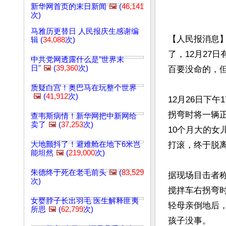
新华网首页的末日新闻
🖼️
(
46,141
次)
马雅历更替日 人民报庆生感谢编
【人民报消息
辑 (
34,088
次)
了，12月27
中共党网透露什么是"世界末
日"
🖼️
(
39,360
次)
百要没命的，
质疑白宫！奥巴马在玩整个世界
🖼️
(
41,912
次)
12月26日下
拐弯时将一辆
查韦斯病情！新华网把中新网给
卖了
🖼️
(
37,253
次)
10个月大的女
大地颤抖了！避难舱在地下6米岂
打滚，终于脱
能坦然
🖼️
(
219,000
次)
朱德终于死在老毛前头
🖼️
(
83,529
据现场目击者
次)
搅拌车右拐弯
女婴脖子长出羽毛 医生解释匪夷
轻母亲倒地后
所思
🖼️
(
62,799
次)
孩子没事。