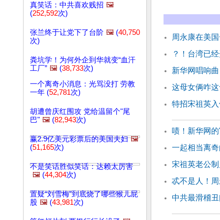
真笑话：中共喜欢贱招
🖼️
(
252,592
次)
张兰终于让党下了台阶
🖼️
(
40,750
周永康在美国
次)
？！台湾已经
粪坑学！为何外企到华就变“血汗
工厂”
🖼️
(
38,733
次)
新华网唱响曲
一个离奇小消息：光骂没打 劳教
这母女俩咋这
一年 (
52,781
次)
特招宋祖英入
胡遭曾庆红围攻 党给温留个"尾
巴"
🖼️
(
82,943
次)
啧！新华网的
赢2.9亿美元彩票后的美国夫妇
🖼️
(
51,165
次)
一起相当离奇
宋祖英老公制
不是笑话胜似笑话：达赖太厉害
🖼️
(
44,304
次)
忒不是人！周
置疑“刘雪梅”到底烧了哪些猴儿屁
中共最滑稽丑
股
🖼️
(
43,981
次)