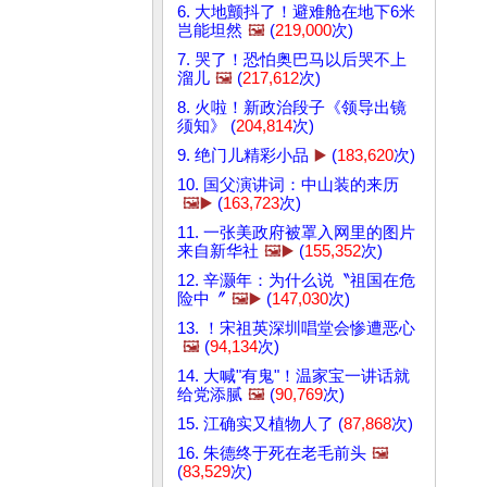
6. 大地颤抖了！避难舱在地下6米
岂能坦然
🖼️
(
219,000
次)
7. 哭了！恐怕奥巴马以后哭不上
溜儿
🖼️
(
217,612
次)
8. 火啦！新政治段子《领导出镜
须知》 (
204,814
次)
9. 绝门儿精彩小品
▶️
(
183,620
次)
10. 国父演讲词：中山装的来历
🖼️▶️
(
163,723
次)
11. 一张美政府被罩入网里的图片
来自新华社
🖼️▶️
(
155,352
次)
12. 辛灏年：为什么说〝祖国在危
险中〞
🖼️▶️
(
147,030
次)
13. ！宋祖英深圳唱堂会惨遭恶心
🖼️
(
94,134
次)
14. 大喊"有鬼"！温家宝一讲话就
给党添腻
🖼️
(
90,769
次)
15. 江确实又植物人了 (
87,868
次)
16. 朱德终于死在老毛前头
🖼️
(
83,529
次)