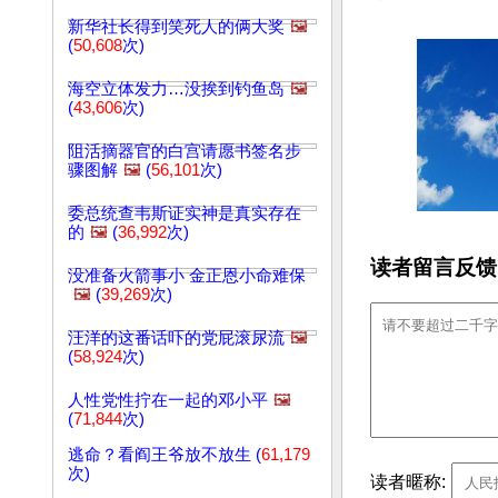
新华社长得到笑死人的俩大奖
🖼️
(
50,608
次)
海空立体发力…没挨到钓鱼岛
🖼️
(
43,606
次)
阻活摘器官的白宫请愿书签名步
骤图解
🖼️
(
56,101
次)
委总统查韦斯证实神是真实存在
的
🖼️
(
36,992
次)
读者留言反馈
没准备火箭事小 金正恩小命难保
🖼️
(
39,269
次)
汪洋的这番话吓的党屁滚尿流
🖼️
(
58,924
次)
人性党性拧在一起的邓小平
🖼️
(
71,844
次)
逃命？看阎王爷放不放生 (
61,179
次)
读者暱称: