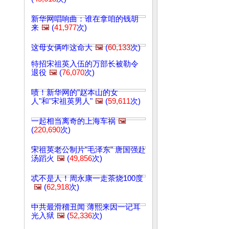
新华网唱响曲：谁在拿咱的钱胡
来
🖼️
(
41,977
次)
这母女俩咋这命大
🖼️
(
60,133
次)
特招宋祖英入伍的万部长被勒令
退役
🖼️
(
76,070
次)
啧！新华网的"赵本山的女
人"和"宋祖英男人"
🖼️
(
59,611
次)
一起相当离奇的上海车祸
🖼️
(
220,690
次)
宋祖英老公制片"毛泽东" 唐国强赴
汤蹈火
🖼️
(
49,856
次)
忒不是人！周永康一走茶烧100度
🖼️
(
62,918
次)
中共最滑稽丑闻 薄熙来因一记耳
光入狱
🖼️
(
52,336
次)