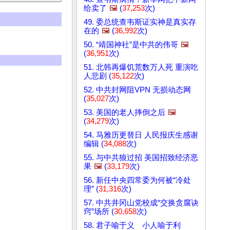
给卖了
🖼️
(
37,253
次)
49. 委总统查韦斯证实神是真实存
在的
🖼️
(
36,992
次)
50. “靖国神社”是中共的伟哥
🖼️
(
36,951
次)
51. 北韩再爆饥荒数万人死 重演吃
人悲剧 (
35,122
次)
52. 中共封网阻VPN 无损动态网
(
35,027
次)
53. 美国的老人摔倒之后
🖼️
(
34,279
次)
54. 马雅历更替日 人民报庆生感谢
编辑 (
34,088
次)
55. 与中共狼过招 美国招致经济恶
果
🖼️
(
33,179
次)
56. 新任中央四常委为何被“冷处
理” (
31,316
次)
57. 中共井冈山党校成“交换贪腐诀
窍”场所 (
30,658
次)
58. 君子喻于义 小人喻于利