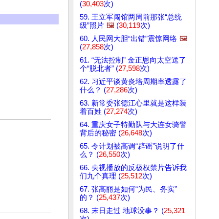
(
30,403
次)
59. 王立军闯馆两周前那张“总统
级”照片
🖼️
(
30,119
次)
60. 人民网大胆“出错”震惊网络
🖼️
(
27,858
次)
61. “无法控制” 金正恩向太空送了
个“脱北者” (
27,598
次)
62. 习近平谈黄炎培周期率透露了
什么？ (
27,286
次)
63. 新常委张德江心里就是这样装
着百姓 (
27,274
次)
64. 重庆女子特勤队与大连女骑警
背后的秘密 (
26,648
次)
65. 令计划被高调“辟谣”说明了什
么？ (
26,550
次)
66. 央视播放的反极权禁片告诉我
们九个真理 (
25,512
次)
67. 张高丽是如何“为民、务实”
的？ (
25,437
次)
68. 末日走过 地球没事？ (
25,321
次)