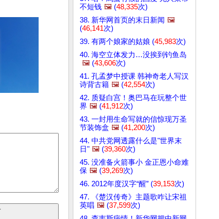
不短钱
🖼️
(
48,335
次)
38. 新华网首页的末日新闻
🖼️
(
46,141
次)
39. 有两个娘家的姑娘 (
45,983
次)
40. 海空立体发力…没挨到钓鱼岛
🖼️
(
43,606
次)
41. 孔孟梦中授课 韩神奇老人写汉
诗背古籍
🖼️
(
42,554
次)
42. 质疑白宫！奥巴马在玩整个世
界
🖼️
(
41,912
次)
43. 一封用生命写就的信惊现万圣
节装饰盒
🖼️
(
41,200
次)
44. 中共党网透露什么是"世界末
日"
🖼️
(
39,360
次)
45. 没准备火箭事小 金正恩小命难
保
🖼️
(
39,269
次)
46. 2012年度汉字“醒” (
39,153
次)
47. 《楚汉传奇》主题歌咋让宋祖
英唱
🖼️
(
37,599
次)
48. 查韦斯病情！新华网把中新网