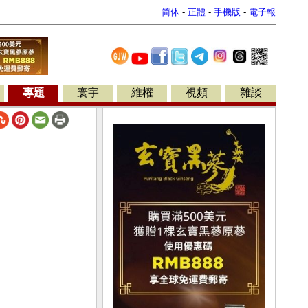
简体
-
正體
-
手機版
-
電子報
專題
寰宇
維權
視頻
雜談