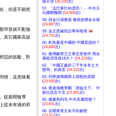
個天理 (
26,100
次)
57. 「這巴掌打的漂亮！」 中共又
在，但是不願把
出國際醜聞 (
24,906
次)
58. 與金日成會面 徹底改變金永煥
(
24,887
次)
那拜登就不配做
59. 金正恩被拒訪華有暗情
🖼️
(
24,731
次)
。其它國家高規
60. 釣魚臺是中國的 中國是誰的？
(
24,684
次)
61. 微博解禁王立軍交美密件 周永
邪惡的鼓勵，對
康能否現身18大？ (
24,224
次)
62. 「中國正處於三千年未有之大
變局」的真意 (
24,152
次)
63. 列寧讓俄羅斯人憤怒的原因
同情，這意味着
(
23,930
次)
64. 香港海難李剛「君臨天下」 中
新社謊言乍舌 (
23,901
次)
。從新聞報導
65. 拋棄馬列毛 中共高層思變？
(
23,641
次)
上從未有過的邪
66. 谷開來英文名字的祕密
(
23,517
次)