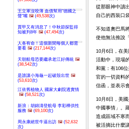
從那眼神中讀
王立軍沒咬薄 血債幫用"德國之
自己的西裝口
聲"嘴
🖼️
(
49,538
次)
賈甲又有消息了！中秋節探監得
不知道奧巴馬
知被判8年
🖼️
(
47,494
次)
使他無法推說
人各有命！這個新聞每個人都需
要看
🖼️
(
217,144
次)
10月6日，在
天朝航母恐要繼承老江好傳統
🖼️
活動中，現場
(
38,542
次)
和黨：有106
是誰讓小海龜一起破殼出世
🖼️
官的一切資料
(
53,610
次)
信函，並表示
江依舊植物人 國家大劇院透實情
🖼️
(
58,521
次)
10月8日，美
新浪：胡錦濤登航母 李彩樺供性
中國事情」。
服務
🖼️
(
69,100
次)
造成區域不寒
周永康絕世牛逼出訪
🖼️
(
52,632
被活摘比什麼
次)