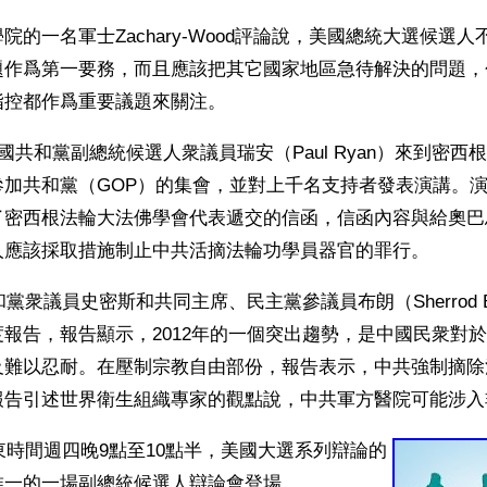
院的一名軍士Zachary-Wood評論說，美國總統大選候選
題作爲第一要務，而且應該把其它國家地區急待解決的問題，
指控都作爲重要議題來關注。
美國共和黨副總統候選人衆議員瑞安（Paul Ryan）來到密
參加共和黨（GOP）的集會，並對上千名支持者發表演講。
了密西根法輪大法佛學會代表遞交的信函，信函內容與給奧巴
人應該採取措施制止中共活摘法輪功學員器官的罪行。
和黨衆議員史密斯和共同主席、民主黨參議員布朗（Sherrod B
報告，報告顯示，2012年的一個突出趨勢，是中國民衆對
及難以忍耐。在壓制宗教自由部份，報告表示，中共強制摘除
報告引述世界衛生組織專家的觀點說，中共軍方醫院可能涉入
美東時間週四晚9點至10點半，美國大選系列辯論的
唯一的一場副總統候選人辯論會登場。