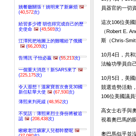
姚餐廳關張！姚明來了新麻煩
🖼️
員器官的一切
(
40,572
次)
這次106位美
給習多少禮 胡也得完成自己的歷
史使命
🖼️
(
49,569
次)
（Robert 
斯（Chris-
江澤民把地圖上的雞嘴給了俄國
🖼️
(
66,209
次)
10月4日，共和
告博訊 子怡必贏
🖼️
(
55,213
次)
法輪功學員自
一個重大消息！新SARS來了
🖼️
(
225,175
次)
10月5日，美國總
令人遐想！溫家寶首次會見30國
競選造勢活動
新任駐華大使
🖼️
(
67,930
次)
106位美國議
薄熙來判死緩 (
48,952
次)
高女士右手與
不笑話：薄熙來烈士身份將被追
認
🖼️
(
208,438
次)
視着奧巴馬的
瞅瞅老江孃家人兒都幹麼呢
🖼️
奧巴馬似乎並
(
37,080
次)