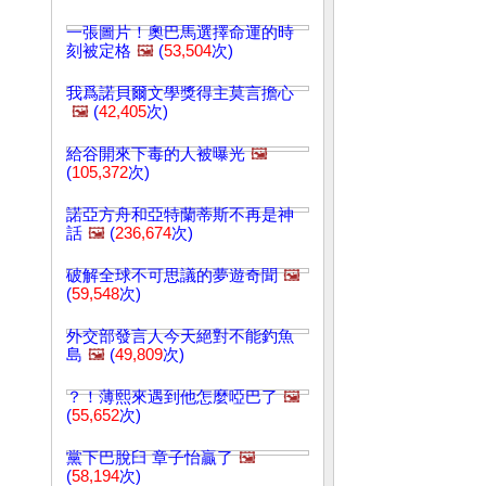
一張圖片！奧巴馬選擇命運的時
刻被定格
🖼️
(
53,504
次)
我爲諾貝爾文學獎得主莫言擔心
🖼️
(
42,405
次)
給谷開來下毒的人被曝光
🖼️
(
105,372
次)
諾亞方舟和亞特蘭蒂斯不再是神
話
🖼️
(
236,674
次)
破解全球不可思議的夢遊奇聞
🖼️
(
59,548
次)
外交部發言人今天絕對不能釣魚
島
🖼️
(
49,809
次)
？！薄熙來遇到他怎麼啞巴了
🖼️
(
55,652
次)
黨下巴脫臼 章子怡贏了
🖼️
(
58,194
次)