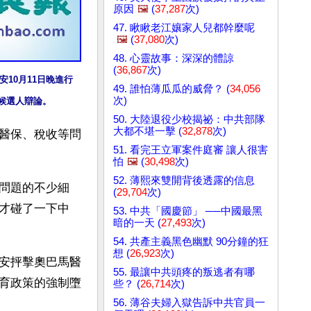
原因
🖼️
(
37,287
次)
47. 瞅瞅老江孃家人兒都幹麼呢
🖼️
(
37,080
次)
48. 心靈故事：深深的體諒
(
36,867
次)
安10月11日晚進行
49. 誰怕薄瓜瓜的威脅？ (
34,056
次)
候選人辯論。
50. 大陸退役少校揭祕：中共部隊
大都不堪一擊 (
32,878
次)
醫保、稅收等問
51. 看完王立軍案件庭審 讓人很害
怕
🖼️
(
30,498
次)
52. 薄熙來雙開背後透露的信息
問題的不少細
(
29,704
次)
才碰了一下中
53. 中共「國慶節」 ──中國最黑
暗的一天 (
27,493
次)
54. 共產主義黑色幽默 90分鐘的狂
想 (
26,923
次)
安抨擊奧巴馬醫
55. 最讓中共頭疼的叛逃者有哪
育政策的強制墮
些？ (
26,714
次)
56. 薄谷夫婦入獄告訴中共官員一