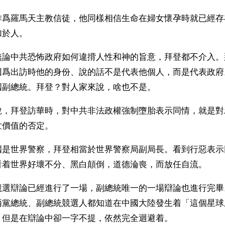
作爲羅馬天主教信徒，他同樣相信生命在婦女懷孕時就已經存
加於人。
無論中共恐怖政府如何違揹人性和神的旨意，拜登都不介入。
因爲出訪時他的身份、說的話不是代表他個人，而是代表政府
國副總統。拜登？對人家來說，啥也不是。
說，拜登訪華時，對中共非法政權強制墮胎表示同情，就是對
世價值的否定。
國是世界警察，拜登相當於世界警察局副局長。看到行惡表示
看着世界好壞不分、黑白顛倒，道德淪喪，而放任自流。
競選辯論已經進行了一場，副總統唯一的一場辯論也進行完畢
兩黨總統、副總統競選人都知道在中國大陸發生着「這個星球
，但是在辯論中卻一字不提，依然完全迴避着。