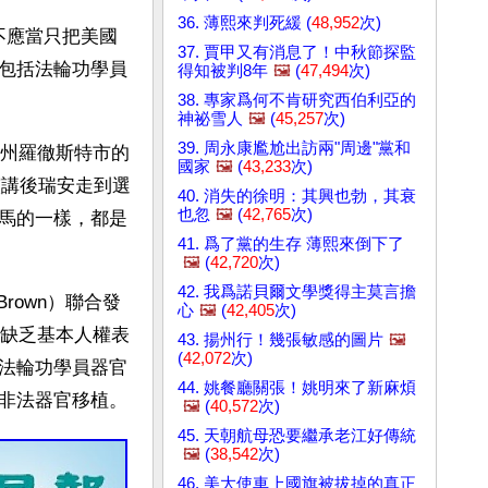
36. 薄熙來判死緩 (
48,952
次)
人不應當只把美國
37. 賈甲又有消息了！中秋節探監
包括法輪功學員
得知被判8年
🖼️
(
47,494
次)
38. 專家爲何不肯研究西伯利亞的
神祕雪人
🖼️
(
45,257
次)
39. 周永康尷尬出訪兩"周邊"黨和
西根州羅徹斯特市的
國家
🖼️
(
43,233
次)
演講後瑞安走到選
40. 消失的徐明：其興也勃，其衰
也忽
🖼️
(
42,765
次)
馬的一樣，都是
41. 爲了黨的生存 薄熙來倒下了
🖼️
(
42,720
次)
42. 我爲諾貝爾文學獎得主莫言擔
rown）聯合發
心
🖼️
(
42,405
次)
於缺乏基本人權表
43. 揚州行！幾張敏感的圖片
🖼️
(
42,072
次)
法輪功學員器官
44. 姚餐廳關張！姚明來了新麻煩
非法器官移植。
🖼️
(
40,572
次)
45. 天朝航母恐要繼承老江好傳統
🖼️
(
38,542
次)
46. 美大使車上國旗被拔掉的真正