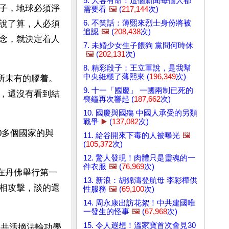
5. 人各有命！這個新聞每個人都
子，地球必須淨
需要看
🖼️
(
217,144
次)
6. 不笑話：薄熙來烈士身份將被
說了算，人必須
追認
🖼️
(
208,438
次)
念，就決定着人
7. 未婚少女生子餵狗 黨問何時休
🖼️
(
202,131
次)
8. 精彩段子：王立軍說，是我幫
中央維穩了薄熙來 (
196,349
次)
前所未有的膠着。
9. 十一「國慶」 一國兩制已死的
，還沒有看到結
喪鐘再次響起 (
187,662
次)
10. 國慶與國殤 中國人承受的另類
戰爭
▶️
(
137,082
次)
0多個國家的與
11. 給谷開來下毒的人被曝光
🖼️
(
105,372
次)
12. 驚人發現！肉體只是靈魂的一
件衣服
🖼️
(
76,969
次)
晚在丹佛舉行第一
13. 新浪：胡錦濤登航母 李彩樺供
相攻擊，談的還
性服務
🖼️
(
69,100
次)
14. 周永康出訪花絮！中共建國唯
一發生的怪事
🖼️
(
67,968
次)
15. 令人遐想！溫家寶首次會見30
中共活摘法輪功學