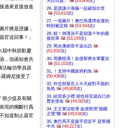
天白日旗」
🖼️
(
53,806
次)
接過來直接放進
26. 是誰讓小海龜一起破殼出世
🖼️
(
53,610
次)
27. 一張圖片！奧巴馬選擇命運的
時刻被定格
🖼️
(
53,504
次)
圖片將是證據，
28. 錯！倒薄決不是胡溫十年的最
器官這回事！」
後壯舉
🖼️
(
53,199
次)
29. 周永康絕世牛逼出訪
🖼️
六屆中秋節歡慶
(
52,632
次)
30. 周撕咬薄！血債幫將全軍覆沒
函，信函知會共
🖼️
(
52,103
次)
摘法輪功學員器
31. ！支持中國政府釣魚
🖼️
(
50,438
次)
-羅姆尼接受了
32. 外交部發言人今天絕對不能釣
魚島
🖼️
(
49,809
次)
33. 給習多少禮 胡也得完成自己的
「很少提及有關
歷史使命
🖼️
(
49,569
次)
表現的獨斷行爲
34. 王立軍沒咬薄 血債幫用"德國
之聲"嘴
🖼️
(
49,538
次)
不知道制止器官
35. 奧巴馬不是援手習近平 是幫襯
中共
🖼️
(
49,217
次)