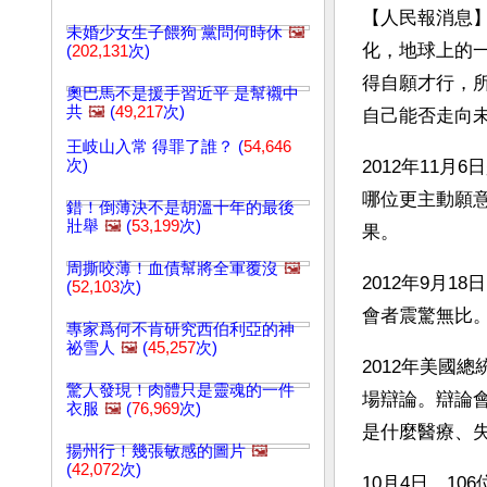
【人民報消息
未婚少女生子餵狗 黨問何時休
🖼️
化，地球上的
(
202,131
次)
得自願才行，
奧巴馬不是援手習近平 是幫襯中
共
🖼️
(
49,217
次)
自己能否走向
王岐山入常 得罪了誰？ (
54,646
次)
2012年11
哪位更主動願
錯！倒薄決不是胡溫十年的最後
壯舉
🖼️
(
53,199
次)
果。
周撕咬薄！血債幫將全軍覆沒
🖼️
2012年9月
(
52,103
次)
會者震驚無比
專家爲何不肯研究西伯利亞的神
祕雪人
🖼️
(
45,257
次)
2012年美國
驚人發現！肉體只是靈魂的一件
場辯論。辯論
衣服
🖼️
(
76,969
次)
是什麼醫療、
揚州行！幾張敏感的圖片
🖼️
(
42,072
次)
10月4日，1