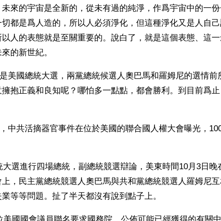
】未來的宇宙是全新的，從未有過的純淨，作爲宇宙中的一份
一切都是爲人造的，所以人必須淨化，但這種淨化又是人自己
所以人的表態就是至關重要的。說白了，就是這個表態、這一
未來的新世紀。
月6日是美國總統大選，兩黨總統候選人奧巴馬和羅姆尼的選情
意擁抱正義和良知呢？哪怕多一點點，都會勝利。到目前爲止
18日，中共活摘器官事件在位於美國的聯合國人權大會曝光，10
。
總統大選進行四場總統，副總統競選辯論，美東時間10月3日
會上，民主黨總統競選人奧巴馬與共和黨總統競選人羅姆尼互
失業等等問題。扯了半天都沒有說到點子上。 
06位美國國會議員聯名要求國務院，公佈可能已經獲得的有關