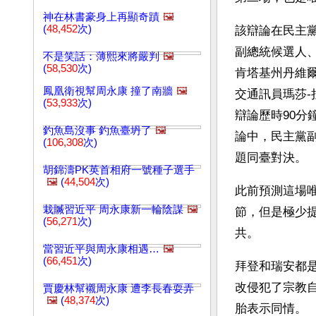
神在林書豪身上再顯奇蹟
🖼️
(
48,452
次)
該辯論在民主
副總統候選人
不是笑話：薄熙來將嚴判
🖼️
(
58,530
次)
肯塔基州丹維爾
鳳凰衛視幫周永康 撞了南牆
🖼️
交通訊員瑪莎-拉
(
53,933
次)
辯論歷時90分
釣魚島沒事 釣魚臺坍了
🖼️
論中，民主黨
(
106,308
次)
題同臺對決。
胡錦濤PK英首相府一號種子選手
🖼️
(
44,504
次)
此前預測這場
栽贓習近平 周永康新一輪陰謀
🖼️
節，但是極少
(
56,271
次)
共。
當習近平與周永康相遇…
🖼️
(
66,451
次)
拜登和瑞安都
改侵犯了宗教
賈慶林幫襯周永康 遭李長春耍弄
🖼️
(
48,374
次)
胎表示同情。