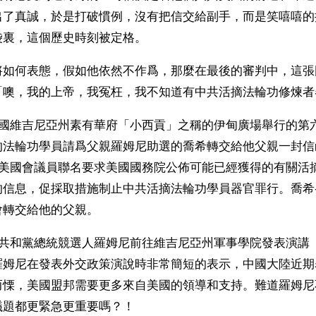
出了真誠，於是打破慣例，沒有把信交給副手，而是笑嘻嘻的
袋裏，這個歷史時刻被定格。
將如何表態，假如他依然不作爲，那麼在最後的審判中，這張
「噢，我的上帝，我冤枉，我不知道有中共活摘法輪功修煉者
美國維吉尼亞州素有華府「小西貢」之稱的伊甸廣場舉行的第
的法輪功學員請爲父親羅姆尼助選的喬希轉交給他父親一封信
位美國會議員聯名要求美國國務院公佈可能已經獲得的有關活
的信息，促採取措施制止中共活摘法輪功學員器官罪行。喬希
會轉交給他的父親。
國共和黨總統競選人羅姆尼前往維吉尼亞州軍事學院發表演講
羅姆尼在發表外交政策演說時非常簡短的表示，中國大陸近期
而慄，美國盟邦需要更多來自美國的領導和支持。難道羅姆尼
議題都更緊急更重要嗎？！