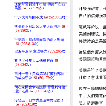
血債幫逼習近平出鏡 胡德平左右
爲難
🖼️
(
77,979
次)
拜登強辯道，
自己的信仰強
十八大可能開不成
🖼️
(
52,996
次)
李長春不願出習近平這個消息
🖼️
這就等於說，
(
57,980
次)
美國副總統。
半笑話：胡錦濤面臨的兩大難題
格接待的是美
🖼️
(
208,813
次)
習近平遇刺 主謀曝光 (
353,265
次)
從這個角度來
美國國策和普
看見了外星人…他被解僱
🖼️
(
67,634
次)
美國是誰？美
日行一善！美國第36任商務部長
什麼？意味着
的成功密訣
🖼️
(
50,179
次)
胡在家開會拿着護照 習遇刺背傷
現在三場總統
通知老美
🖼️
(
113,243
次)
中，人們知道
冷笑話：日本購島讓中共沒面子
惡」活摘器官
🖼️
(
202,018
次)