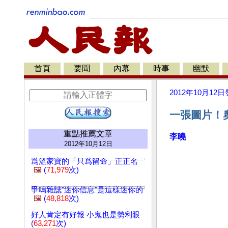
首頁
要聞
內幕
時事
幽默
2012年10月12日
一張圖片！
重點推薦文章
李曉
2012年10月12日
爲溫家寶的「只爲留命」正正名
🖼️
(
71,979
次)
爭鳴雜誌"迷你信息"是這樣迷你的
🖼️
(
48,818
次)
好人肯定有好報 小鬼也是勢利眼
(
63,271
次)