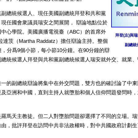
黨副總統候選人、現任美國副總統拜登和共和黨
、現任國會衆議員瑞安之間展開， 辯論地點位於
中心學院。美國廣播電視臺（ABC）的首席外
拜登(左)與瑞
達茨（Martha Raddatz）擔任辯論主持。整個
副總統
鐘，分爲9個小節，每小節10分鐘。在90分鐘的辯
副總統候選人拜登與共和黨副總統候選人瑞安就外交、就業、
唯一的副總統辯論將集中在外交問題，雙方也的確討論了中東
提及亞洲和中國，直到主持人就墮胎和個人信仰問題發問時，
是羅馬天主教徒。但二人對墮胎問題卻選擇了不同的立場。瑞
自由，批評拜登在訪問中共非法政權時，對中共國政府計劃生