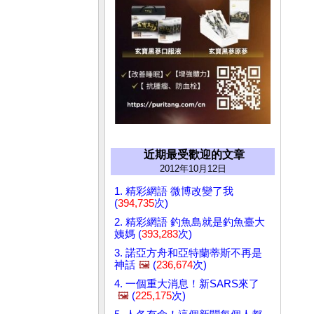
近期最受歡迎的文章
2012年10月12日
1. 精彩網語 微博改變了我
(
394,735
次)
2. 精彩網語 釣魚島就是釣魚臺大
姨媽 (
393,283
次)
3. 諾亞方舟和亞特蘭蒂斯不再是
神話
🖼️
(
236,674
次)
4. 一個重大消息！新SARS來了
🖼️
(
225,175
次)