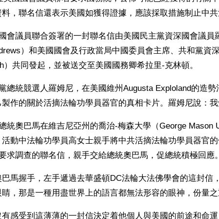
資料，聯名信還表示美國如獲得證據，應該採取措施制止中共
國國會議員聯合簽署的一封聯名信由美國民主黨資深國會議員
E. Andrews）和美國國會及行政當局中國委員會主席、共和黨
Smith）共同發起，並被送交至美國國務卿希拉里-克林頓。
黨總統競選人羅姆尼，在美國維州Augusta Exploland的
己製作的關於活摘法輪功學員器官的真相卡片。羅姆尼說：我
統奧巴馬在維吉尼亞州的喬治-梅森大學（George Mason Uni
，活動中法輪功學員高女士親手將中共活摘法輪功學員器官的
員要求調查的聯名信，親手交給總統奧巴馬，促總統積極回應
奧巴馬握手，左手遞過去華盛頓DC法輪大法佛學會的這封信
眼睛，那是一種用盡世界上的語言都無法形容的眼神，份量之
沒有感受到這薄薄的一封信決定着他個人與美國的前途和命運