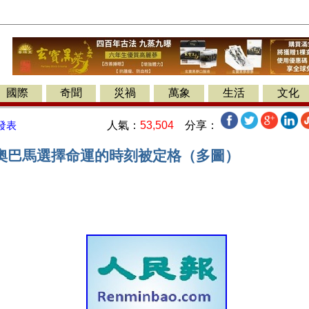
國際
奇聞
災禍
萬象
生活
文化
人氣：
53,504
分享：
發表
奧巴馬選擇命運的時刻被定格（多圖）