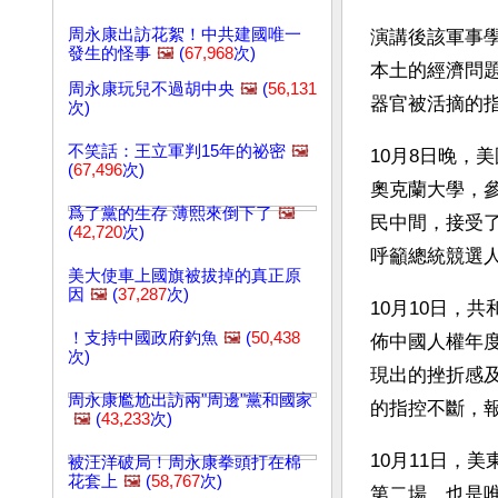
周永康出訪花絮！中共建國唯一
演講後該軍事學
發生的怪事
🖼️
(
67,968
次)
本土的經濟問
周永康玩兒不過胡中央
🖼️
(
56,131
器官被活摘的
次)
不笑話：王立軍判15年的祕密
🖼️
10月8日晚，
(
67,496
次)
奧克蘭大學，
爲了黨的生存 薄熙來倒下了
🖼️
民中間，接受
(
42,720
次)
呼籲總統競選
美大使車上國旗被拔掉的真正原
因
🖼️
(
37,287
次)
10月10日，共
！支持中國政府釣魚
🖼️
(
50,438
佈中國人權年度
次)
現出的挫折感
周永康尷尬出訪兩"周邊"黨和國家
的指控不斷，
🖼️
(
43,233
次)
10月11日，
被汪洋破局！周永康拳頭打在棉
花套上
🖼️
(
58,767
次)
第二場，也是