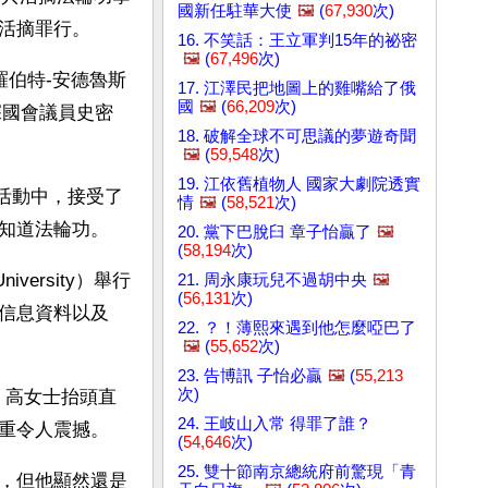
國新任駐華大使
🖼️
(
67,930
次)
活摘罪行。
16. 不笑話：王立軍判15年的祕密
🖼️
(
67,496
次)
羅伯特-安德魯斯
17. 江澤民把地圖上的雞嘴給了俄
國
🖼️
(
66,209
次)
資深國會議員史密
18. 破解全球不可思議的夢遊奇聞
🖼️
(
59,548
次)
19. 江依舊植物人 國家大劇院透實
造勢活動中，接受了
情
🖼️
(
58,521
次)
知道法輪功。
20. 黨下巴脫臼 章子怡贏了
🖼️
(
58,194
次)
versity）舉行
21. 周永康玩兒不過胡中央
🖼️
(
56,131
次)
信息資料以及
22. ？！薄熙來遇到他怎麼啞巴了
。
🖼️
(
55,652
次)
23. 告博訊 子怡必贏
🖼️
(
55,213
次)
，高女士抬頭直
24. 王岐山入常 得罪了誰？
重令人震撼。
(
54,646
次)
25. 雙十節南京總統府前驚現「青
，但他顯然還是