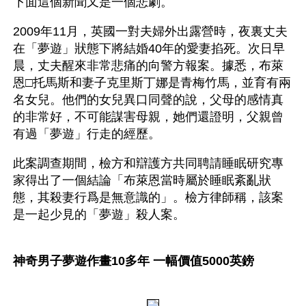
下面這個新聞又是一個悲劇。
2009年11月，英國一對夫婦外出露營時，夜裏丈夫
在「夢遊」狀態下將結婚40年的愛妻掐死。次日早
晨，丈夫醒來非常悲痛的向警方報案。據悉，布萊
恩□托馬斯和妻子克里斯丁娜是青梅竹馬，並育有兩
名女兒。他們的女兒異口同聲的說，父母的感情真
的非常好，不可能謀害母親，她們還證明，父親曾
有過「夢遊」行走的經歷。
此案調查期間，檢方和辯護方共同聘請睡眠研究專
家得出了一個結論「布萊恩當時屬於睡眠紊亂狀
態，其殺妻行爲是無意識的」。檢方律師稱，該案
是一起少見的「夢遊」殺人案。
神奇男子夢遊作畫10多年 一幅價值5000英鎊