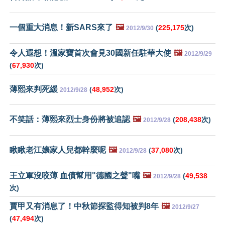
一個重大消息！新SARS來了
🖼️
(
225,175
次)
2012/9/30
令人遐想！溫家寶首次會見30國新任駐華大使
🖼️
2012/9/29
(
67,930
次)
薄熙來判死緩
(
48,952
次)
2012/9/28
不笑話：薄熙來烈士身份將被追認
🖼️
(
208,438
次)
2012/9/28
瞅瞅老江孃家人兒都幹麼呢
🖼️
(
37,080
次)
2012/9/28
王立軍沒咬薄 血債幫用"德國之聲"嘴
🖼️
(
49,538
2012/9/28
次)
賈甲又有消息了！中秋節探監得知被判8年
🖼️
2012/9/27
(
47,494
次)