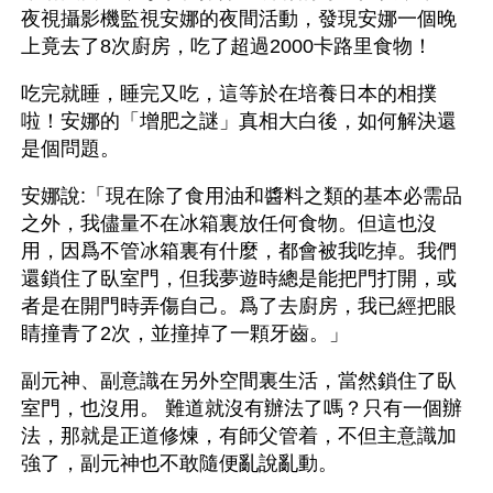
夜視攝影機監視安娜的夜間活動，發現安娜一個晚
上竟去了8次廚房，吃了超過2000卡路里食物！
吃完就睡，睡完又吃，這等於在培養日本的相撲
啦！安娜的「增肥之謎」真相大白後，如何解決還
是個問題。
安娜說:「現在除了食用油和醬料之類的基本必需品
之外，我儘量不在冰箱裏放任何食物。但這也沒
用，因爲不管冰箱裏有什麼，都會被我吃掉。我們
還鎖住了臥室門，但我夢遊時總是能把門打開，或
者是在開門時弄傷自己。爲了去廚房，我已經把眼
睛撞青了2次，並撞掉了一顆牙齒。」
副元神、副意識在另外空間裏生活，當然鎖住了臥
室門，也沒用。 難道就沒有辦法了嗎？只有一個辦
法，那就是正道修煉，有師父管着，不但主意識加
強了，副元神也不敢隨便亂說亂動。