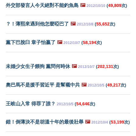
外交部發言人今天絕對不能釣魚島
🖼️
(
49,809
次)
2012/10/10
？！薄熙來遇到他怎麼啞巴了
🖼️
(
55,652
次)
2012/10/8
黨下巴脫臼 章子怡贏了
🖼️
(
58,194
次)
2012/10/7
未婚少女生子餵狗 黨問何時休
🖼️
(
202,131
次)
2012/10/7
奧巴馬不是援手習近平 是幫襯中共
🖼️
(
49,217
次)
2012/10/5
王岐山入常 得罪了誰？
(
54,646
次)
2012/10/5
錯！倒薄決不是胡溫十年的最後壯舉
🖼️
(
53,199
次)
2012/10/4