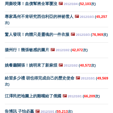
周撕咬薄！血債幫將全軍覆沒
🖼️
(
52,103
次)
2012/10/4
專家爲何不肯研究西伯利亞的神祕雪人
🖼️
(
45,257
2012/10/3
次)
驚人發現！肉體只是靈魂的一件衣服
🖼️
(
76,969
次)
2012/10/3
揚州行！幾張敏感的圖片
🖼️
(
42,072
次)
2012/10/2
姚餐廳關張！姚明來了新麻煩
🖼️
(
40,572
次)
2012/10/2
給習多少禮 胡也得完成自己的歷史使命
🖼️
(
49,569
2012/10/1
次)
江澤民把地圖上的雞嘴給了俄國
🖼️
(
66,209
次)
2012/10/1
告博訊 子怡必贏
🖼️
(
55,213
次)
2012/10/1