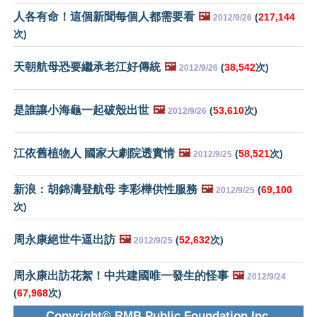
人各有命！這個新聞每個人都需要看
🖼️
(
217,144
2012/9/26
次)
天朝航母恐要繼承老江好傳統
🖼️
(
38,542
次)
2012/9/26
是誰讓小海龜一起破殼出世
🖼️
(
53,610
次)
2012/9/26
江依舊植物人 國家大劇院透實情
🖼️
(
58,521
次)
2012/9/25
新浪：胡錦濤登航母 李彩樺供性服務
🖼️
(
69,100
2012/9/25
次)
周永康絕世牛逼出訪
🖼️
(
52,632
次)
2012/9/25
周永康出訪花絮！中共建國唯一發生的怪事
🖼️
2012/9/24
(
67,968
次)
Copyright© RMB Public Foundation Inc.