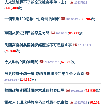
人永遠解釋不了的全球離奇事件（上）
🖼️
2013/5/14
(
148,433
次)
一個製造120急救中心奇聞的城市
🖼️
(
55,705
次)
2013/3/20
薄熙來與江澤民的罕見奇聞
🖼️
(
80,939
次)
2013/1/3
民國高官與美國神探經歷的不可思議奇事
🖼️
2012/12/5
(
59,948
次)
令人動容的動物奇聞
🖼️
(
52,080
次)
2012/11/27
歷史時刻千鈞一髮 您的選擇將決定您生命之永遠
🖼️
(
24,620
次)
2012/11/17
韓國政壇奇聞該砸醒求連任的奧巴馬
🖼️
(
42,938
次)
2012/8/21
雷死人！環球時報發佈全球最不仇富榜
🖼️
(
50,151
2012/7/16