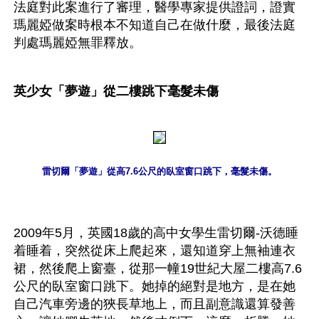
法庭對此案進行了審理，醫學專家提供證詞，證實
瑪麗婭做案時根本不知道自己在做什麼，最後法庭
判處瑪麗婭無罪釋放。
英少女「夢遊」從二樓跳下毫髮未傷
雷切爾「夢遊」從高7.6公尺的臥室窗口跳下，毫髮未傷。
2009年5月，英國18歲的高中女學生雷切爾-沃德睡
着睡着，突然從床上爬起來，還知道穿上無袖連衣
裙，然後爬上窗臺，從那一幢19世紀大屋二樓高7.6
公尺的臥室窗口跳下。她掉的絕對是地方，是在她
自己汽車旁邊的狹長草地上，而且副意識還算發善