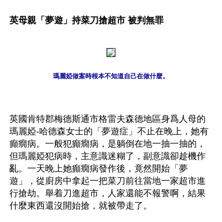
英母親「夢遊」持菜刀搶超市 被判無罪
瑪麗婭做案時根本不知道自己在做什麼。
英國肯特郡梅德斯通市格雷夫森德地區身爲人母的
瑪麗婭-哈德森女士的「夢遊症」不止在晚上，她有
癲癇病。一般犯癲癇病，是躺倒在地一抽一抽的，
但瑪麗婭犯病時，主意識迷糊了，副意識卻趁機作
亂。一天晚上她癲癇病發作後，竟然開始「夢
遊」，從廚房中拿起一把菜刀前往當地一家超市進
行搶劫。舉着刀進超市，人家還能不報警啊，結果
什麼東西還沒開始搶，就被帶走了。