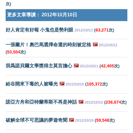
次)
更多文章導讀：
2012年10月10日
好人肯定有好報 小鬼也是勢利眼
(
63,271
次)
2012/10/13
一張圖片！奧巴馬選擇命運的時刻被定格
🖼️
2012/10/12
(
53,504
次)
我爲諾貝爾文學獎得主莫言擔心
🖼️
(
42,405
次)
2012/10/11
給谷開來下毒的人被曝光
🖼️
(
105,372
次)
2012/10/10
諾亞方舟和亞特蘭蒂斯不再是神話
🖼️
(
236,674
次)
2012/10/10
破解全球不可思議的夢遊奇聞
🖼️
(
59,548
次)
2012/10/10