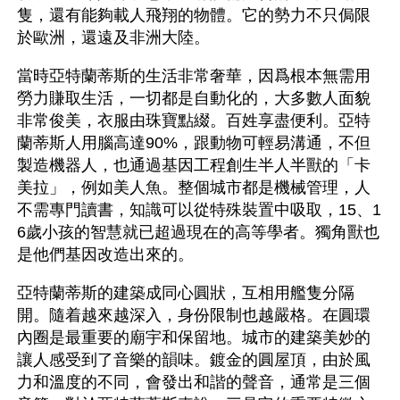
隻，還有能夠載人飛翔的物體。它的勢力不只侷限
於歐洲，還遠及非洲大陸。
當時亞特蘭蒂斯的生活非常奢華，因爲根本無需用
勞力賺取生活，一切都是自動化的，大多數人面貌
非常俊美，衣服由珠寶點綴。百姓享盡便利。亞特
蘭蒂斯人用腦高達90%，跟動物可輕易溝通，不但
製造機器人，也通過基因工程創生半人半獸的「卡
美拉」，例如美人魚。整個城市都是機械管理，人
不需專門讀書，知識可以從特殊裝置中吸取，15、1
6歲小孩的智慧就已超過現在的高等學者。獨角獸也
是他們基因改造出來的。
亞特蘭蒂斯的建築成同心圓狀，互相用艦隻分隔
開。隨着越來越深入，身份限制也越嚴格。在圓環
內圈是最重要的廟宇和保留地。城市的建築美妙的
讓人感受到了音樂的韻味。鍍金的圓屋頂，由於風
力和溫度的不同，會發出和諧的聲音，通常是三個