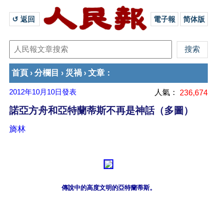
↺ 返回 
電子報
简体版
首頁
分欄目
災禍
文章
›
›
›
：
2012年10月10日
發表
人氣：
236,674
諾亞方舟和亞特蘭蒂斯不再是神話（多圖）
旖林
傳說中的高度文明的亞特蘭蒂斯。