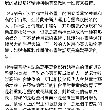
展的基礎是將精神與物質當做同一性質來看待。
亞特蘭蒂斯人在精神與心靈上的開發着重於整體和
諧的宇宙觀，亞特蘭蒂斯人運用心靈高度開發的
人，作爲訊息傳遞的中繼站，其功能就好像現在的
衛星接收站一樣。也就是說精神已經成爲一種有形
的媒介，而不是使用電線電纜，純淨的心靈勝過好
幾尺大的盤型天線。而一般的人運用心靈與動物溝
通，如與海豚和麒麟做心靈對話更是稀鬆平常的
事。
亞特蘭蒂斯人認爲萬事萬物都有她存在的價值與對
整體的貢獻，但對於心靈高度成長的人，是賦予較
崇高的社會地位的。所以相較於現代人對兒童才藝
的培養，在亞特蘭蒂斯的社會里對兒童的教育反而
是着重於心靈的成長與開發。對於幼兒的健康成
長，仰賴的是心靈培養而不是營養豐富的科學食
品。積極向上的想法和振動頻率，是這個學習期間