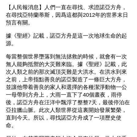
【人民報消息】人們一直在尋找、求證諾亞方舟，
在尋找亞特蘭蒂斯，因爲這都與2012年的世界末日
預言有關。
據《聖經》記載，諾亞方舟是這一次地球生命的起
源。
每當整個世界墮落到無法拯救的時候，就會有一次
無人能夠抵禦的大災難來臨。據《聖經》記載，此
次人類之前的那次滅頂災難是大洪水。在洪水到來
之前，上帝指點善良的諾亞製造了一條巨大方舟，
並讓他帶着善良的家人和選擇的各種潔淨動物一公
一母帶到方舟上，大雨一直下了40個晝夜，雨停
後，諾亞方舟在汪洋中飄浮了整整7天，最後停泊在
亞拉臘山脈。此次人類世界從這裏開始發展繁榮，
直到今天。所以，尋找諾亞方舟成了一項歷史使
命。