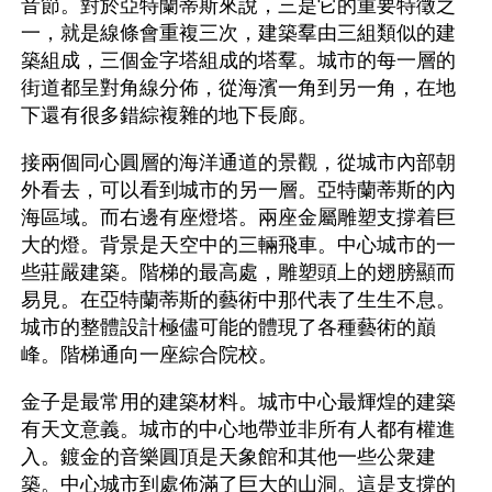
音節。對於亞特蘭蒂斯來說，三是它的重要特徵之
一，就是線條會重複三次，建築羣由三組類似的建
築組成，三個金字塔組成的塔羣。城市的每一層的
街道都呈對角線分佈，從海濱一角到另一角，在地
下還有很多錯綜複雜的地下長廊。
接兩個同心圓層的海洋通道的景觀，從城市內部朝
外看去，可以看到城市的另一層。亞特蘭蒂斯的內
海區域。而右邊有座燈塔。兩座金屬雕塑支撐着巨
大的燈。背景是天空中的三輛飛車。中心城市的一
些莊嚴建築。階梯的最高處，雕塑頭上的翅膀顯而
易見。在亞特蘭蒂斯的藝術中那代表了生生不息。
城市的整體設計極儘可能的體現了各種藝術的巔
峰。階梯通向一座綜合院校。
金子是最常用的建築材料。城市中心最輝煌的建築
有天文意義。城市的中心地帶並非所有人都有權進
入。鍍金的音樂圓頂是天象館和其他一些公衆建
築。中心城市到處佈滿了巨大的山洞。這是支撐的