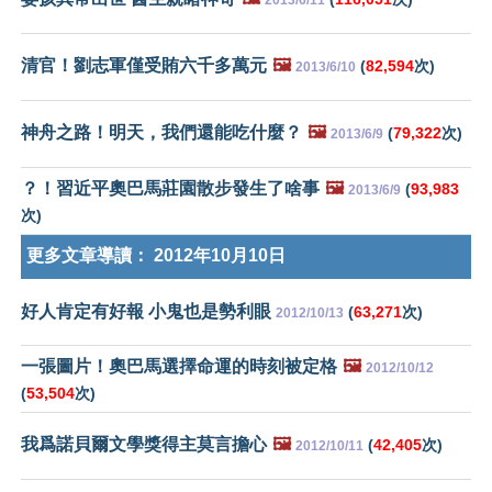
清官！劉志軍僅受賄六千多萬元
🖼️
(
82,594
次)
2013/6/10
神舟之路！明天，我們還能吃什麼？
🖼️
(
79,322
次)
2013/6/9
？！習近平奧巴馬莊園散步發生了啥事
🖼️
(
93,983
2013/6/9
次)
更多文章導讀：
2012年10月10日
好人肯定有好報 小鬼也是勢利眼
(
63,271
次)
2012/10/13
一張圖片！奧巴馬選擇命運的時刻被定格
🖼️
2012/10/12
(
53,504
次)
我爲諾貝爾文學獎得主莫言擔心
🖼️
(
42,405
次)
2012/10/11