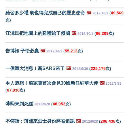
給習多少禮 胡也得完成自己的歷史使命
🖼️
(
49,569
2012/10/1
次)
江澤民把地圖上的雞嘴給了俄國
🖼️
(
66,209
次)
2012/10/1
告博訊 子怡必贏
🖼️
(
55,213
次)
2012/10/1
一個重大消息！新SARS來了
🖼️
(
225,175
次)
2012/9/30
令人遐想！溫家寶首次會見30國新任駐華大使
🖼️
2012/9/29
(
67,930
次)
薄熙來判死緩
(
48,952
次)
2012/9/28
不笑話：薄熙來烈士身份將被追認
🖼️
(
208,438
次)
2012/9/28