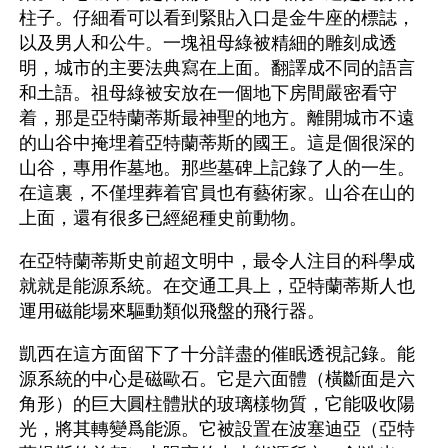
柱子。仔細看可以看到緊貼入口是金牛座的標誌，
以及男人和公牛。一塊祖母綠被精細的雕刻成透
明，城市的主要法典寫在上面。翻譯成不同的語言
和土語。祖母綠被安放在一個地下房間嚴密看守
着，那是亞特蘭蒂斯最神聖的地方。離開城市不遠
的山谷中掩埋着亞特蘭蒂斯的國王。這是個很深的
山谷，專用作墓地。那些墓碑上記錄了人的一生。
在這裏，不僅埋葬着官員也有藝術家。山谷在山的
上面，還有很多已經絕種史前動物。
在亞特蘭蒂斯史前超文明中，最令人注目的科學成
就就是能源系統。在交通工具上，亞特蘭蒂斯人也
運用磁能場來驅動類似飛盤的飛行器。
凱西在這方面留下了十分詳盡的催眠透視記錄。能
源系統的中心是磁歐石。它是六面體（橫斷面是六
角形）的巨大圓柱體狀的玻璃樣物質，它能吸收陽
光，將其轉變爲能源。它被設置在波塞迪亞（亞特