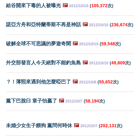
給谷開來下毒的人被曝光
🖼️
(
105,372
次)
2012/10/10
諾亞方舟和亞特蘭蒂斯不再是神話
🖼️
(
236,674
次)
2012/10/10
破解全球不可思議的夢遊奇聞
🖼️
(
59,548
次)
2012/10/10
外交部發言人今天絕對不能釣魚島
🖼️
(
49,809
次)
2012/10/10
？！薄熙來遇到他怎麼啞巴了
🖼️
(
55,652
次)
2012/10/8
黨下巴脫臼 章子怡贏了
🖼️
(
58,194
次)
2012/10/7
未婚少女生子餵狗 黨問何時休
🖼️
(
202,131
次)
2012/10/7