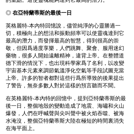
的重點。這使靈魂能夠達到它最高的潛力。
◎ 
在亞特蘭蒂斯的最後一日
英格麗特-本內特回憶說，儘管純淨的心靈勝過一
切，積極向上的想法和振動頻率可以使靈魂達到它
最高的潛力，而發揮最高的智慧，得到很高的崇
敬，但因爲過度享樂，人們跳舞、聚會、服用迷幻
藥物，很多人開始遠離精神，違背上帝。在整體道
德下滑的情況下，也出現科學家爲了名利，以改變
宇宙基本元素來調節氣溫淨化空氣等手段試圖充當
上帝。許多的智者都對這些行爲所導致的後果提出
了警告，無奈多數人對於這樣的預言聽而不聞。
在英格麗特-本內特的回憶中，提到亞特蘭蒂斯的最
後一日，整個地殼的變動造成了地震、海嘯和火山
爆發，人們在呼喊聲與尖叫聲中被火焰吞噬、被海
水淹沒，整個亞特蘭蒂斯大陸在極短的時間裏消失
在海平面上。