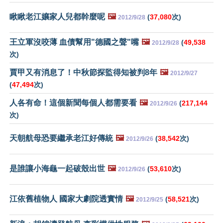
瞅瞅老江孃家人兒都幹麼呢
🖼️
(
37,080
次)
2012/9/28
王立軍沒咬薄 血債幫用"德國之聲"嘴
🖼️
(
49,538
2012/9/28
次)
賈甲又有消息了！中秋節探監得知被判8年
🖼️
2012/9/27
(
47,494
次)
人各有命！這個新聞每個人都需要看
🖼️
(
217,144
2012/9/26
次)
天朝航母恐要繼承老江好傳統
🖼️
(
38,542
次)
2012/9/26
是誰讓小海龜一起破殼出世
🖼️
(
53,610
次)
2012/9/26
江依舊植物人 國家大劇院透實情
🖼️
(
58,521
次)
2012/9/25