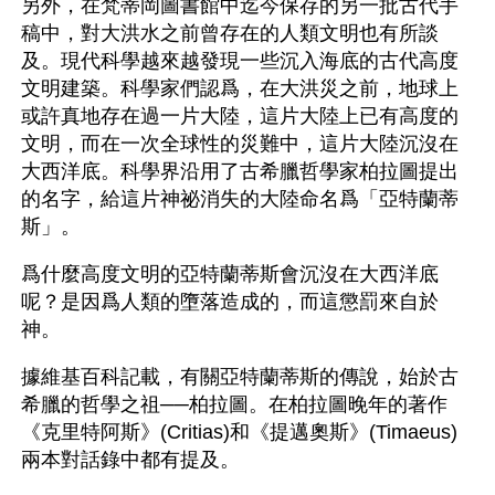
另外，在梵蒂岡圖書館中迄今保存的另一批古代手
稿中，對大洪水之前曾存在的人類文明也有所談
及。現代科學越來越發現一些沉入海底的古代高度
文明建築。科學家們認爲，在大洪災之前，地球上
或許真地存在過一片大陸，這片大陸上已有高度的
文明，而在一次全球性的災難中，這片大陸沉沒在
大西洋底。科學界沿用了古希臘哲學家柏拉圖提出
的名字，給這片神祕消失的大陸命名爲「亞特蘭蒂
斯」。
爲什麼高度文明的亞特蘭蒂斯會沉沒在大西洋底
呢？是因爲人類的墮落造成的，而這懲罰來自於
神。
據維基百科記載，有關亞特蘭蒂斯的傳說，始於古
希臘的哲學之祖──柏拉圖。在柏拉圖晚年的著作
《克里特阿斯》(Critias)和《提邁奧斯》(Timaeus)
兩本對話錄中都有提及。