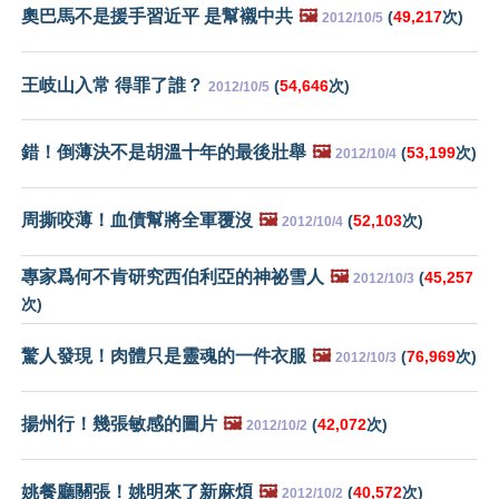
奧巴馬不是援手習近平 是幫襯中共
🖼️
(
49,217
次)
2012/10/5
王岐山入常 得罪了誰？
(
54,646
次)
2012/10/5
錯！倒薄決不是胡溫十年的最後壯舉
🖼️
(
53,199
次)
2012/10/4
周撕咬薄！血債幫將全軍覆沒
🖼️
(
52,103
次)
2012/10/4
專家爲何不肯研究西伯利亞的神祕雪人
🖼️
(
45,257
2012/10/3
次)
驚人發現！肉體只是靈魂的一件衣服
🖼️
(
76,969
次)
2012/10/3
揚州行！幾張敏感的圖片
🖼️
(
42,072
次)
2012/10/2
姚餐廳關張！姚明來了新麻煩
🖼️
(
40,572
次)
2012/10/2