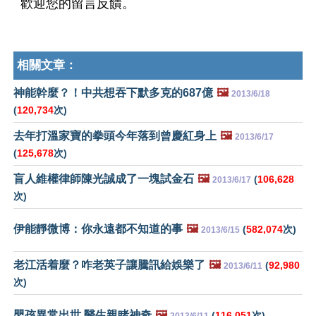
歡迎您的留言反饋。
相關文章：
神能幹麼？！中共想吞下默多克的687億
🖼️
2013/6/18
(
120,734
次)
去年打溫家寶的拳頭今年落到曾慶紅身上
🖼️
2013/6/17
(
125,678
次)
盲人維權律師陳光誠成了一塊試金石
🖼️
(
106,628
2013/6/17
次)
伊能靜微博：你永遠都不知道的事
🖼️
(
582,074
次)
2013/6/15
老江活着麼？咋老英子讓騰訊給娛樂了
🖼️
(
92,980
2013/6/11
次)
嬰孩異常出世 醫生親睹神奇
🖼️
(
116,051
次)
2013/6/11