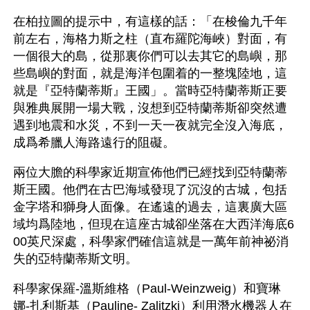
在柏拉圖的提示中，有這樣的話：「在梭倫九千年
前左右，海格力斯之柱（直布羅陀海峽）對面，有
一個很大的島，從那裏你們可以去其它的島嶼，那
些島嶼的對面，就是海洋包圍着的一整塊陸地，這
就是『亞特蘭蒂斯』王國」。當時亞特蘭蒂斯正要
與雅典展開一場大戰，沒想到亞特蘭蒂斯卻突然遭
遇到地震和水災，不到一天一夜就完全沒入海底，
成爲希臘人海路遠行的阻礙。
兩位大膽的科學家近期宣佈他們已經找到亞特蘭蒂
斯王國。他們在古巴海域發現了沉沒的古城，包括
金字塔和獅身人面像。在遙遠的過去，這裏廣大區
域均爲陸地，但現在這座古城卻坐落在大西洋海底6
00英尺深處，科學家們確信這就是一萬年前神祕消
失的亞特蘭蒂斯文明。
科學家保羅-溫斯維格（Paul-Weinzweig）和寶琳
娜-扎利斯基（Pauline- Zalitzki）利用潛水機器人在