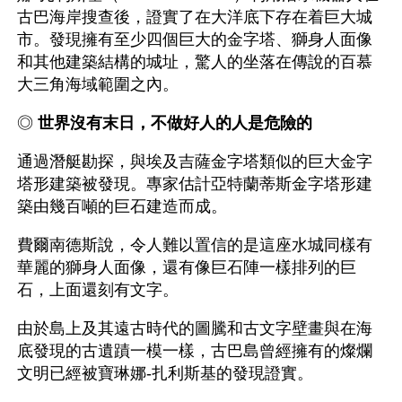
古巴海岸搜查後，證實了在大洋底下存在着巨大城
市。發現擁有至少四個巨大的金字塔、獅身人面像
和其他建築結構的城址，驚人的坐落在傳說的百慕
大三角海域範圍之內。
◎ 
世界沒有末日，不做好人的人是危險的
通過潛艇勘探，與埃及吉薩金字塔類似的巨大金字
塔形建築被發現。專家估計亞特蘭蒂斯金字塔形建
築由幾百噸的巨石建造而成。
費爾南德斯說，令人難以置信的是這座水城同樣有
華麗的獅身人面像，還有像巨石陣一樣排列的巨
石，上面還刻有文字。
由於島上及其遠古時代的圖騰和古文字壁畫與在海
底發現的古遺蹟一模一樣，古巴島曾經擁有的燦爛
文明已經被寶琳娜-扎利斯基的發現證實。