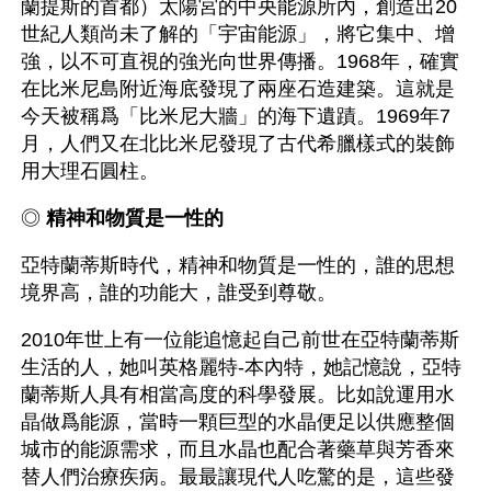
蘭提斯的首都）太陽宮的中央能源所內，創造出20
世紀人類尚未了解的「宇宙能源」，將它集中、增
強，以不可直視的強光向世界傳播。1968年，確實
在比米尼島附近海底發現了兩座石造建築。這就是
今天被稱爲「比米尼大牆」的海下遺蹟。1969年7
月，人們又在北比米尼發現了古代希臘樣式的裝飾
用大理石圓柱。
◎ 
精神和物質是一性的
亞特蘭蒂斯時代，精神和物質是一性的，誰的思想
境界高，誰的功能大，誰受到尊敬。
2010年世上有一位能追憶起自己前世在亞特蘭蒂斯
生活的人，她叫英格麗特-本內特，她記憶說，亞特
蘭蒂斯人具有相當高度的科學發展。比如說運用水
晶做爲能源，當時一顆巨型的水晶便足以供應整個
城市的能源需求，而且水晶也配合著藥草與芳香來
替人們治療疾病。最最讓現代人吃驚的是，這些發