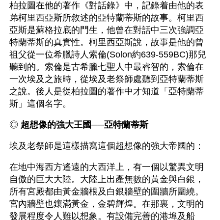
柏拉圖在他的著作《對話錄》中，記錄着由他的表
弟柯里西亞斯所敘述的亞特蘭蒂斯的故事。柯里西
亞斯是蘇格拉底的門生，他曾在對話中三次強調亞
特蘭蒂斯的真實性。柯里西亞斯說，故事是他的曾
祖父從一位希臘詩人索倫(Solon約639-559BC)那兒
聽到的。索倫是古希臘七聖人中最睿智的，索倫在
一次埃及之旅時，從埃及老祭師處聽到亞特蘭蒂斯
之說。後人是從柏拉圖的著作中才知道「亞特蘭蒂
斯」這個名字。
◎ 
超想像的強大王國──亞特蘭蒂斯
埃及老祭師是這樣描寫這個超想像的強大帝國的：
在地中海西方遙遠的大西洋上，有一個以驚異文明
自傲的巨大大陸。大陸上出產無數的黃金與白銀，
所有宮殿都由黃金牆根及白銀牆壁的圍牆所圍繞。
宮內牆壁也鑲滿黃金，金碧輝煌。在那裏，文明的
發展程度令人難以想象。有設備完善的港埠及船