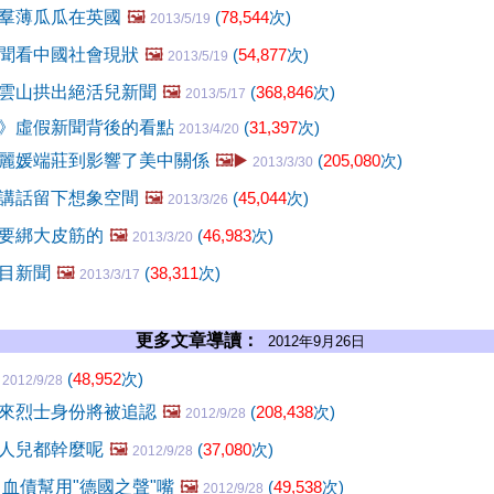
羣薄瓜瓜在英國
🖼️
(
78,544
次)
2013/5/19
聞看中國社會現狀
🖼️
(
54,877
次)
2013/5/19
雲山拱出絕活兒新聞
🖼️
(
368,846
次)
2013/5/17
》虛假新聞背後的看點
(
31,397
次)
2013/4/20
麗媛端莊到影響了美中關係
🖼️▶️
(
205,080
次)
2013/3/30
講話留下想象空間
🖼️
(
45,044
次)
2013/3/26
要綁大皮筋的
🖼️
(
46,983
次)
2013/3/20
目新聞
🖼️
(
38,311
次)
2013/3/17
更多文章導讀：
2012年9月26日
緩
(
48,952
次)
2012/9/28
來烈士身份將被追認
🖼️
(
208,438
次)
2012/9/28
人兒都幹麼呢
🖼️
(
37,080
次)
2012/9/28
 血債幫用"德國之聲"嘴
🖼️
(
49,538
次)
2012/9/28