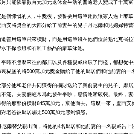
每月只能依靠數百元加元退休金生活的普通老人變成了千萬富
安是個慷慨的人，中獎後，發誓要用這筆鉅款讓家人過上奢華
盧西安將獎金的大部分給了前妻生的兒子丹尼爾和兒媳婦特蕾
知道善用這筆飛來橫財，而是用這筆錢在他們位於魁北克省拉
帶水下探照燈和石雕工藝品的豪華泳池。
，平時不怎麼來往的鄰居以及各種親戚踏破了門檻，都想從中
裏糊塗的將500萬加元獎金贈給了他的鄰居們和他前妻的一
大部分他和老伴共同獲得的橫財送給了與前妻生的兒子、鄰居
當不滿。夫妻倆經常爲此發生爭吵，感情逐漸破裂。最終，妻
得的那部份橫財845萬加元，棄他而去。這麼一來，盧西安
對老爸被鄰居騙走500萬加元感到憤怒。
，丹尼爾替父親出面，將他的4名鄰居和他前妻的一名親戚告上