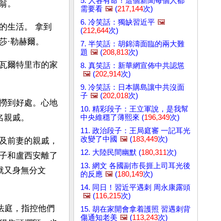
5. 人各有命！這個新聞每個人都
翁。
需要看
🖼️
(
217,144
次)
6. 冷笑話：獨缺習近平
🖼️
的生活。 拿到
(
212,644
次)
莎·勒赫爾。
7. 半笑話：胡錦濤面臨的兩大難
題
🖼️
(
208,813
次)
瓦爾特里市的家
8. 真笑話：新華網宣佈中共認慫
🖼️
(
202,914
次)
9. 冷笑話：日本購島讓中共沒面
子
🖼️
(
202,018
次)
撈到好處。心地
10. 精彩段子：王立軍說，是我幫
名親戚。
中央維穩了薄熙來 (
196,349
次)
11. 政治段子：王局庭審 一記耳光
改變了中國
🖼️
(
183,449
次)
及前妻的親戚，
12. 大陸民間幽默 (
180,311
次)
子和盧西安離了
13. 網文 各國副市長捱上司耳光後
就又身無分文
的反應
🖼️
(
180,149
次)
14. 同日！習近平遇刺 周永康露頭
🖼️
(
116,215
次)
法庭，指控他們
15. 胡在家開會拿着護照 習遇刺背
傷通知老美
🖼️
(
113,243
次)