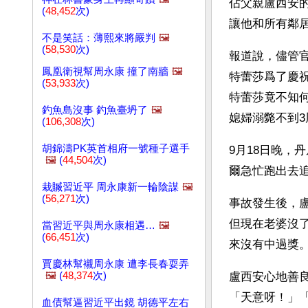
佔父親盧西安
(
48,452
次)
讓他和所有鄰
不是笑話：薄熙來將嚴判
🖼️
(
58,530
次)
報道說，儘管
鳳凰衛視幫周永康 撞了南牆
🖼️
特蕾莎爲了慶
(
53,933
次)
特蕾莎竟不知
釣魚島沒事 釣魚臺坍了
🖼️
媳婦溺斃不到
(
106,308
次)
胡錦濤PK英首相府一號種子選手
9月18日晚，
🖼️
(
44,504
次)
爾急忙跑出去
栽贓習近平 周永康新一輪陰謀
🖼️
(
56,271
次)
事故發生後，
但現在老婆沒
當習近平與周永康相遇…
🖼️
(
66,451
次)
來沒有中過獎
賈慶林幫襯周永康 遭李長春耍弄
🖼️
(
48,374
次)
盧西安心地善
「天意呀！」
血債幫逼習近平出鏡 胡德平左右