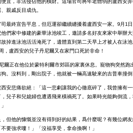
的便宜，非法侵佔他的橫財。這場官司將年老體弱的盧西安弄
居、親戚反目成仇。
官司最終宣告平息，但厄運卻繼續纏擾着盧西安一家。9月1
祝他們家中修建的豪華泳池竣工，邀請多名好友來家中舉辦大
何故掉進泳池活活淹死了，遺體直到第二天早上才被人在泳池
3周，盧西安的兒子丹尼爾又在家門口死於非命！
丹尼爾正在他位於蒙特利爾市郊區的家裏休息。寵物狗突然跑
追狗。沒料到，剛出院子，他就被一輛高速駛來的吉普車撞倒
盧西安悲痛欲絕：「這一悲劇讓我的心徹底碎了，我曾擁有一
了，兒子和兒媳婦也遭遇飛來橫禍死了。如果時光能夠倒流，
。」
良，但他的慷慨並沒有得到好的結果，爲什麼呢？有幾位網友
「不要強求嘍！」「沒福享受，拿命換啊！」