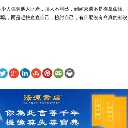
多少人強奪他人財產，損人不利己，到頭來還不是得拿命換。
感嘆，而是趕快查查自己，檢討自己，有什麼沒有命真的都沒
）
ww.renminbao.com/rmb/articles/2012/9/26/57264b.html