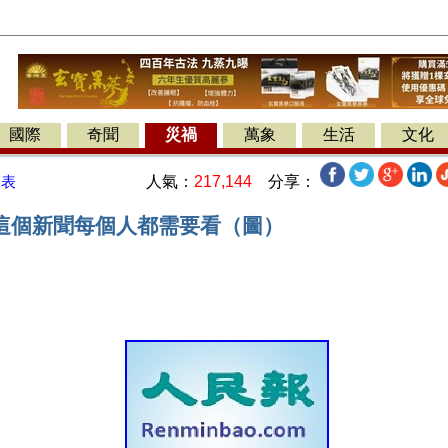
國際
奇聞
災禍
萬象
生活
文化
人氣：
217,144
分享：
發表
這個新聞每個人都需要看（圖）