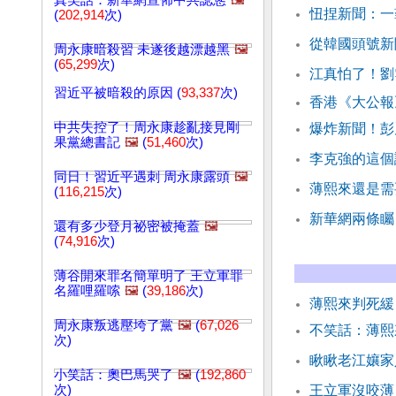
真笑話：新華網宣佈中共認慫
🖼️
忸捏新聞：一
(
202,914
次)
從韓國頭號新
周永康暗殺習 未遂後越漂越黑
🖼️
(
65,299
次)
江真怕了！劉
習近平被暗殺的原因 (
93,337
次)
香港《大公報
中共失控了！周永康趁亂接見剛
爆炸新聞！彭
果黨總書記
🖼️
(
51,460
次)
李克強的這個
同日！習近平遇刺 周永康露頭
🖼️
薄熙來還是需
(
116,215
次)
新華網兩條矚
還有多少登月祕密被掩蓋
🖼️
(
74,916
次)
薄谷開來罪名簡單明了 王立軍罪
名羅哩羅嗦
🖼️
(
39,186
次)
薄熙來判死
周永康叛逃壓垮了黨
🖼️
(
67,026
不笑話：薄熙
次)
瞅瞅老江孃家
小笑話：奧巴馬哭了
🖼️
(
192,860
次)
王立軍沒咬薄