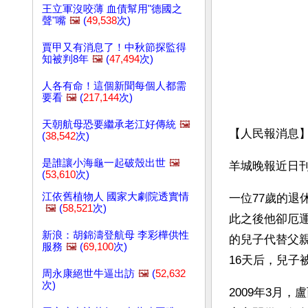
王立軍沒咬薄 血債幫用"德國之
聲"嘴
🖼️
(
49,538
次)
賈甲又有消息了！中秋節探監得
知被判8年
🖼️
(
47,494
次)
人各有命！這個新聞每個人都需
要看
🖼️
(
217,144
次)
天朝航母恐要繼承老江好傳統
🖼️
【人民報消息
(
38,542
次)
是誰讓小海龜一起破殼出世
🖼️
羊城晚報近日
(
53,610
次)
江依舊植物人 國家大劇院透實情
一位77歲的退
🖼️
(
58,521
次)
此之後他卻厄運
新浪：胡錦濤登航母 李彩樺供性
的兒子代替父
服務
🖼️
(
69,100
次)
16天后，兒子
周永康絕世牛逼出訪
🖼️
(
52,632
次)
2009年3月