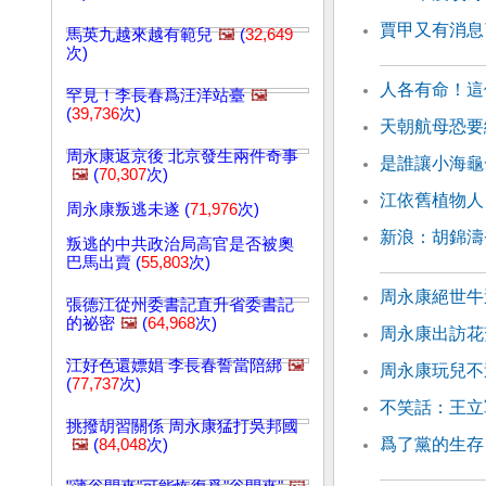
賈甲又有消息
馬英九越來越有範兒
🖼️
(
32,649
次)
人各有命！這
罕見！李長春爲汪洋站臺
🖼️
(
39,736
次)
天朝航母恐要
周永康返京後 北京發生兩件奇事
是誰讓小海龜
🖼️
(
70,307
次)
江依舊植物人
周永康叛逃未遂 (
71,976
次)
新浪：胡錦濤
叛逃的中共政治局高官是否被奧
巴馬出賣 (
55,803
次)
周永康絕世牛
張德江從州委書記直升省委書記
的祕密
🖼️
(
64,968
次)
周永康出訪花
江好色還嫖娼 李長春誓當陪綁
🖼️
周永康玩兒不
(
77,737
次)
不笑話：王立
挑撥胡習關係 周永康猛打吳邦國
爲了黨的生存
🖼️
(
84,048
次)