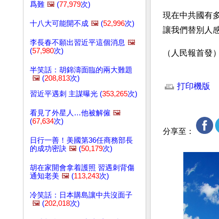
爲難
🖼️
(
77,979
次)
現在中共國有
十八大可能開不成
🖼️
(
52,996
次)
讓我們替別人
李長春不願出習近平這個消息
🖼️
(
57,980
次)
（人民報首發
半笑話：胡錦濤面臨的兩大難題
文章網址: http://w
🖼️
(
208,813
次)
打印機版
習近平遇刺 主謀曝光 (
353,265
次)
看見了外星人…他被解僱
🖼️
(
67,634
次)
分享至：
日行一善！美國第36任商務部長
的成功密訣
🖼️
(
50,179
次)
胡在家開會拿着護照 習遇刺背傷
通知老美
🖼️
(
113,243
次)
冷笑話：日本購島讓中共沒面子
🖼️
(
202,018
次)