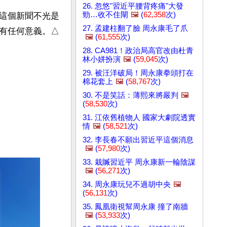
26. 忽悠"習近平腰背疼痛"大發
勁…收不住閘
🖼️
(
62,358
次)
這個新聞不光是
27. 孟建柱翻了臉 周永康毛了爪
有任何意義。△
🖼️
(
61,555
次)
28. CA981！政治局高官改由杜青
林小姘扮演
🖼️
(
59,045
次)
29. 被汪洋破局！周永康拳頭打在
棉花套上
🖼️
(
58,767
次)
30. 不是笑話：薄熙來將嚴判
🖼️
(
58,530
次)
31. 江依舊植物人 國家大劇院透實
情
🖼️
(
58,521
次)
32. 李長春不願出習近平這個消息
🖼️
(
57,980
次)
33. 栽贓習近平 周永康新一輪陰謀
🖼️
(
56,271
次)
34. 周永康玩兒不過胡中央
🖼️
(
56,131
次)
35. 鳳凰衛視幫周永康 撞了南牆
🖼️
(
53,933
次)