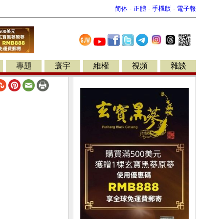
简体
-
正體
-
手機版
-
電子報
專題
寰宇
維權
視頻
雜談