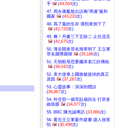
手
🖼️
(
44,504
次)
47. 周永康尷尬出訪兩"周邊"黨和
國家
🖼️
(
43,233
次)
48. 爲了黨的生存 薄熙來倒下了
🖼️
(
42,720
次)
49. 爽！丹麥三下五除二 止住流言
🖼️
(
42,675
次)
50. 薄谷開來罪名簡單明了 王立軍
罪名羅哩羅嗦
🖼️
(
39,186
次)
51. 天朝航母恐要繼承老江好傳統
🖼️
(
38,542
次)
52. 美大使車上國旗被拔掉的真正
原因
🖼️
(
37,287
次)
53. 心靈故事：深深的體諒
(
36,867
次)
54. 外交部一個耳貼扇回去 打穿多
維鼓膜
🖼️
(
34,077
次)
55. BBC 陳光誠專訪 (
33,866
次)
56. 看完王立軍案件庭審 讓人很害
怕
🖼️
(
30,498
次)