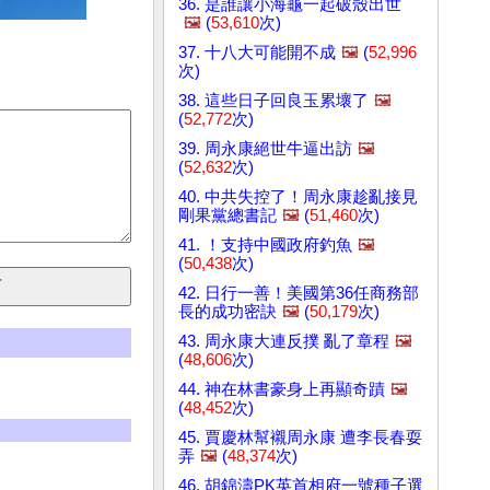
36. 是誰讓小海龜一起破殼出世
🖼️
(
53,610
次)
37. 十八大可能開不成
🖼️
(
52,996
次)
38. 這些日子回良玉累壞了
🖼️
(
52,772
次)
39. 周永康絕世牛逼出訪
🖼️
(
52,632
次)
40. 中共失控了！周永康趁亂接見
剛果黨總書記
🖼️
(
51,460
次)
41. ！支持中國政府釣魚
🖼️
(
50,438
次)
42. 日行一善！美國第36任商務部
長的成功密訣
🖼️
(
50,179
次)
43. 周永康大連反撲 亂了章程
🖼️
(
48,606
次)
44. 神在林書豪身上再顯奇蹟
🖼️
(
48,452
次)
45. 賈慶林幫襯周永康 遭李長春耍
弄
🖼️
(
48,374
次)
46. 胡錦濤PK英首相府一號種子選