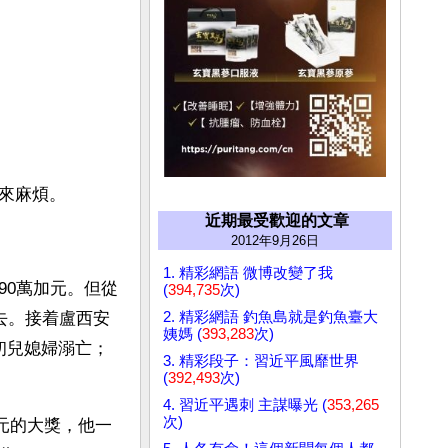
來麻煩。
近期最受歡迎的文章
2012年9月26日
1. 精彩網語 微博改變了我
90萬加元。但從
(
394,735
次)
2. 精彩網語 釣魚島就是釣魚臺大
去。接着盧西安
姨媽 (
393,283
次)
初兒媳婦溺亡；
3. 精彩段子：習近平風靡世界
(
392,493
次)
4. 習近平遇刺 主謀曝光 (
353,265
次)
加元的大獎，他一