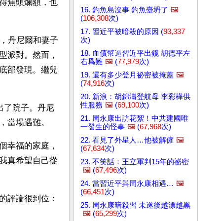
得焦頭爛額，也
16. 釣魚島沒事 釣魚臺坍了
🖼️
(
106,308
次)
17. 習近平被暗殺的原因 (
93,337
日，丹尼爾和妻子
次)
18. 血債幫逼習近平出鏡 胡德平左
型派對。然而，
右爲難
🖼️
(
77,979
次)
底部發現。繼兒
19. 還有多少登月祕密被掩蓋
🖼️
(
74,916
次)
20. 新浪：胡錦濤登航母 李彩樺供
性服務
🖼️
(
69,100
次)
出了院子。丹尼
21. 周永康出訪花絮！中共建國唯
，當場遇難。
一發生的怪事
🖼️
(
67,968
次)
22. 看見了外星人…他被解僱
🖼️
個幸福的家庭，
(
67,634
次)
我真希望自己從
23. 不笑話：王立軍判15年的祕密
🖼️
(
67,496
次)
24. 當習近平與周永康相遇…
🖼️
(
66,451
次)
的評論很到位：
25. 周永康暗殺習 未遂後越漂越黑
🖼️
(
65,299
次)