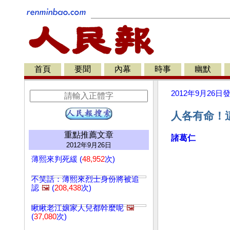
首頁
要聞
內幕
時事
幽默
2012年9月26日
人各有命！
重點推薦文章
諸葛仁
2012年9月26日
薄熙來判死緩 (
48,952
次)
不笑話：薄熙來烈士身份將被追
認
🖼️
(
208,438
次)
瞅瞅老江孃家人兒都幹麼呢
🖼️
(
37,080
次)