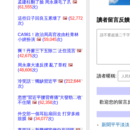
孟建柱翻了臉 周永康毛了爪
🖼️
(
61,555
次)
這些日子回良玉累壞了
🖼️
(
52,772
讀者留言反饋
次)
CA981！政治局高官改由杜青林
小姘扮演
🖼️
(
59,045
次)
爽！丹麥三下五除二 止住流言
🖼️
(
42,675
次)
周永康大連反撲 亂了章程
🖼️
(
48,606
次)
讀者暱稱:
冷笑話：獨缺習近平
🖼️
(
212,644
次)
忽悠"習近平腰背疼痛"大發勁…收
歡迎您的留言
不住閘
🖼️
(
62,358
次)
外交部一個耳貼扇回去 打穿多維
鼓膜
🖼️
(
34,077
次)
新聞平平淡淡