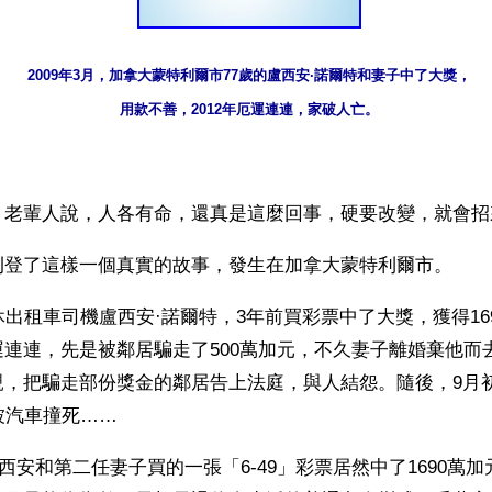
2009年3月，加拿大蒙特利爾市77歲的盧西安·諾爾特和妻子中了大獎，
用款不善，2012年厄運連連，家破人亡。
】老輩人說，人各有命，還真是這麼回事，硬要改變，就會招
刊登了這樣一個真實的故事，發生在加拿大蒙特利爾市。
休出租車司機盧西安·諾爾特，3年前買彩票中了大獎，獲得16
連連，先是被鄰居騙走了500萬加元，不久妻子離婚棄他而
親，把騙走部份獎金的鄰居告上法庭，與人結怨。隨後，9月
被汽車撞死……
，盧西安和第二任妻子買的一張「6-49」彩票居然中了1690萬