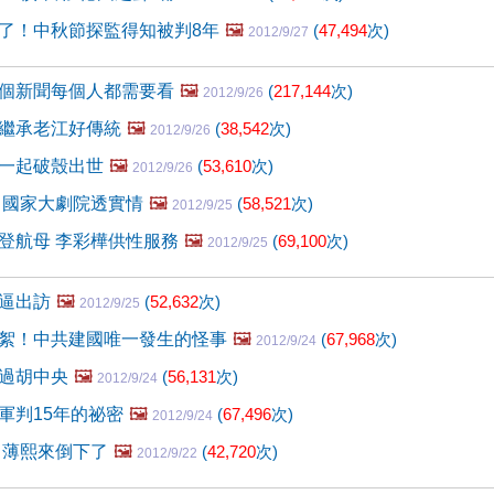
了！中秋節探監得知被判8年
🖼️
(
47,494
次)
2012/9/27
個新聞每個人都需要看
🖼️
(
217,144
次)
2012/9/26
繼承老江好傳統
🖼️
(
38,542
次)
2012/9/26
一起破殼出世
🖼️
(
53,610
次)
2012/9/26
 國家大劇院透實情
🖼️
(
58,521
次)
2012/9/25
登航母 李彩樺供性服務
🖼️
(
69,100
次)
2012/9/25
逼出訪
🖼️
(
52,632
次)
2012/9/25
絮！中共建國唯一發生的怪事
🖼️
(
67,968
次)
2012/9/24
過胡中央
🖼️
(
56,131
次)
2012/9/24
軍判15年的祕密
🖼️
(
67,496
次)
2012/9/24
 薄熙來倒下了
🖼️
(
42,720
次)
2012/9/22