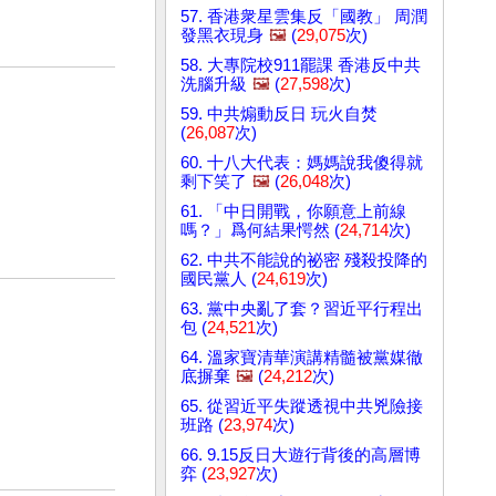
57. 香港衆星雲集反「國教」 周潤
發黑衣現身
🖼️
(
29,075
次)
58. 大專院校911罷課 香港反中共
洗腦升級
🖼️
(
27,598
次)
59. 中共煽動反日 玩火自焚
(
26,087
次)
60. 十八大代表：媽媽說我傻得就
剩下笑了
🖼️
(
26,048
次)
61. 「中日開戰，你願意上前線
嗎？」爲何結果愕然 (
24,714
次)
62. 中共不能說的祕密 殘殺投降的
國民黨人 (
24,619
次)
63. 黨中央亂了套？習近平行程出
包 (
24,521
次)
64. 溫家寶清華演講精髓被黨媒徹
底摒棄
🖼️
(
24,212
次)
65. 從習近平失蹤透視中共兇險接
班路 (
23,974
次)
66. 9.15反日大遊行背後的高層博
弈 (
23,927
次)