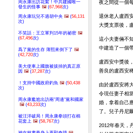
周永康出訪花絮！中共建國唯一
夜之間從一個
發生的怪事
🖼️
(
67,968
次)
退休老人盧西
周永康玩兒不過胡中央
🖼️
(
56,131
次)
大獎支票後，
不笑話：王立軍判15年的祕密
🖼️
(
67,496
次)
這小夫妻倆不
中建造了一個
爲了黨的生存 薄熙來倒下了
🖼️
(
42,720
次)
盧西安中獎後
美大使車上國旗被拔掉的真正原
善良的盧西安稀
因
🖼️
(
37,287
次)
！支持中國政府釣魚
🖼️
(
50,438
由於盧西安將
次)
令現任妻子相
周永康尷尬出訪兩"周邊"黨和國家
婚，拿着自己應
🖼️
(
43,233
次)
了。兒子丹尼爾
被汪洋破局！周永康拳頭打在棉
花套上
🖼️
(
58,767
次)
2012年春天
神在林書豪身上再顯奇蹟
🖼️