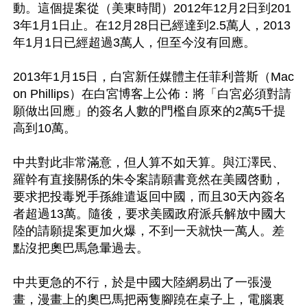
動。這個提案從（美東時間）2012年12月2日到201
3年1月1日止。在12月28日已經達到2.5萬人，2013
年1月1日已經超過3萬人，但至今沒有回應。

2013年1月15日，白宮新任媒體主任菲利普斯（Mac
on Phillips）在白宮博客上公佈：將「白宮必須對請
願做出回應」的簽名人數的門檻自原來的2萬5千提
高到10萬。

中共對此非常滿意，但人算不如天算。與江澤民、
羅幹有直接關係的朱令案請願書竟然在美國啓動，
要求把投毒兇手孫維遣返回中國，而且30天內簽名
者超過13萬。隨後，要求美國政府派兵解放中國大
陸的請願提案更加火爆，不到一天就快一萬人。差
點沒把奧巴馬急暈過去。

中共更急的不行，於是中國大陸網易出了一張漫
畫，漫畫上的奧巴馬把兩隻腳蹺在桌子上，電腦裏