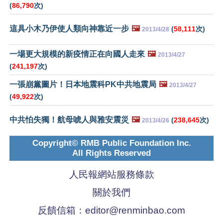
(
86,790
次)
這具小木乃伊使人類向神靠近一步
🖼️
(
58,111
次)
2013/4/28
一場更大規模的新疫情正在向國人走來
🖼️
2013/4/27
(
241,197
次)
一張崩黨圖片！日本地震科PK中共地震局
🖼️
2013/4/27
(
49,922
次)
中共怕失獨！航母唬人與雅安震災
🖼️
(
238,645
次)
2013/4/26
Copyright© RMB Public Foundation Inc.
All Rights Reserved
人民報網站服務條款
關於我們
反饋信箱：
editor@renminbao.com