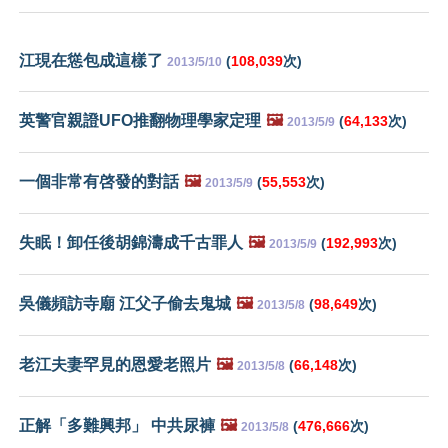
江現在慫包成這樣了
(
108,039
次)
2013/5/10
英警官親證UFO推翻物理學家定理
🖼️
(
64,133
次)
2013/5/9
一個非常有啓發的對話
🖼️
(
55,553
次)
2013/5/9
失眠！卸任後胡錦濤成千古罪人
🖼️
(
192,993
次)
2013/5/9
吳儀頻訪寺廟 江父子偷去鬼城
🖼️
(
98,649
次)
2013/5/8
老江夫妻罕見的恩愛老照片
🖼️
(
66,148
次)
2013/5/8
正解「多難興邦」 中共尿褲
🖼️
(
476,666
次)
2013/5/8