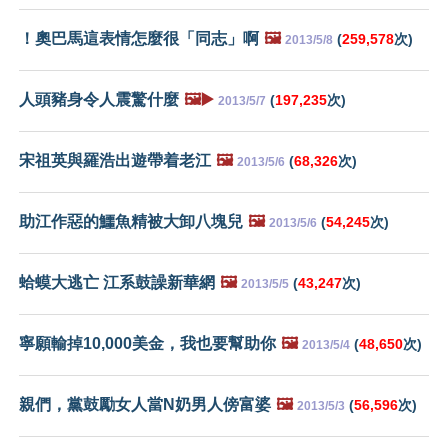
！奧巴馬這表情怎麼很「同志」啊
🖼️
(
259,578
次)
2013/5/8
人頭豬身令人震驚什麼
🖼️▶️
(
197,235
次)
2013/5/7
宋祖英與羅浩出遊帶着老江
🖼️
(
68,326
次)
2013/5/6
助江作惡的鱷魚精被大卸八塊兒
🖼️
(
54,245
次)
2013/5/6
蛤蟆大逃亡 江系鼓譟新華網
🖼️
(
43,247
次)
2013/5/5
寧願輸掉10,000美金，我也要幫助你
🖼️
(
48,650
次)
2013/5/4
親們，黨鼓勵女人當N奶男人傍富婆
🖼️
(
56,596
次)
2013/5/3