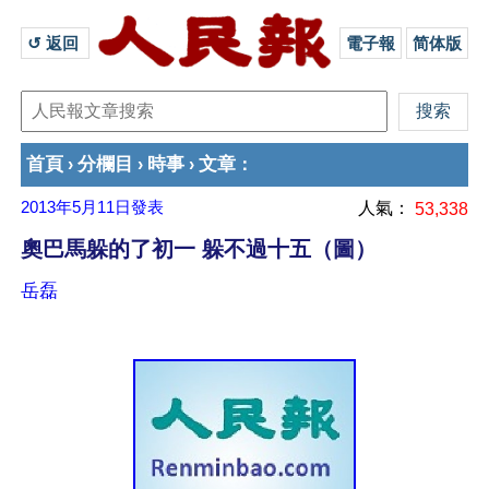
↺ 返回 
電子報
简体版
首頁
分欄目
時事
文章
›
›
›
：
2013年5月11日
發表
人氣：
53,338
奧巴馬躲的了初一 躲不過十五（圖）
岳磊