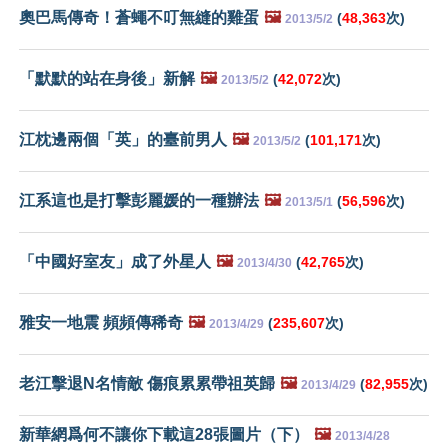
奧巴馬傳奇！蒼蠅不叮無縫的雞蛋
🖼️
(
48,363
次)
2013/5/2
「默默的站在身後」新解
🖼️
(
42,072
次)
2013/5/2
江枕邊兩個「英」的臺前男人
🖼️
(
101,171
次)
2013/5/2
江系這也是打擊彭麗媛的一種辦法
🖼️
(
56,596
次)
2013/5/1
「中國好室友」成了外星人
🖼️
(
42,765
次)
2013/4/30
雅安一地震 頻頻傳稀奇
🖼️
(
235,607
次)
2013/4/29
老江擊退N名情敵 傷痕累累帶祖英歸
🖼️
(
82,955
次)
2013/4/29
新華網爲何不讓你下載這28張圖片（下）
🖼️
2013/4/28