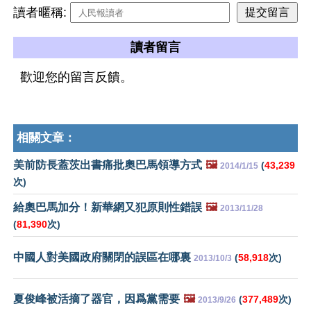
讀者暱稱:
讀者留言
歡迎您的留言反饋。
相關文章：
美前防長蓋茨出書痛批奧巴馬領導方式
🖼️
(
43,239
2014/1/15
次)
給奧巴馬加分！新華網又犯原則性錯誤
🖼️
2013/11/28
(
81,390
次)
中國人對美國政府關閉的誤區在哪裏
(
58,918
次)
2013/10/3
夏俊峰被活摘了器官，因爲黨需要
🖼️
(
377,489
次)
2013/9/26