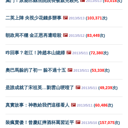
滅門！原鹿邑縣法院院長被親兒殺死
🖼️
(
93,018
次)
2013/5/13
二英上陣 央視少花錢多辦事
🖼️
(
103,371
次)
2013/5/13
朝政局不穩 金正恩再遭暗殺
🖼️
(
83,449
次)
2013/5/12
咋回事？老江！誇趙本山媳婦
🖼️
(
72,380
次)
2013/5/11
奧巴馬躲的了初一 躲不過十五
🖼️
(
53,338
次)
2013/5/11
是誰成就了宋祖英…劉雲山哽噎了
🖼️
(
49,239
次)
2013/5/11
真實故事：神教給我們這樣看人
🖼️
(
60,486
次)
2013/5/11
裝瘋賣傻！曾慶紅摔酒杯罵習近平
🖼️
(
157,075
次)
2013/5/10