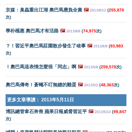
京媒：臭蟲重出江湖 奧巴馬應負全責
🖼️
(
255,870
2013/8/12
次)
學朴槿惠 奧巴馬才有活路
🖼️
(
74,975
次)
2013/8/8
？！習近平奧巴馬莊園散步發生了啥事
🖼️
(
93,983
2013/6/9
次)
！奧巴馬這表情怎麼很「同志」啊
🖼️
(
259,578
次)
2013/5/8
奧巴馬傳奇！蒼蠅不叮無縫的雞蛋
🖼️
(
48,363
次)
2013/5/2
更多文章導讀：
2013年5月11日
博訊總管韋石奔喪 蘋果日報威脅習近平
🖼️
(
99,847
2013/5/14
次)