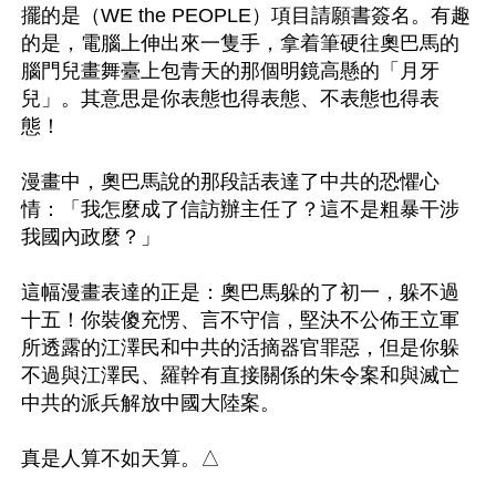
擺的是（WE the PEOPLE）項目請願書簽名。有趣
的是，電腦上伸出來一隻手，拿着筆硬往奧巴馬的
腦門兒畫舞臺上包青天的那個明鏡高懸的「月牙
兒」。其意思是你表態也得表態、不表態也得表
態！

漫畫中，奧巴馬說的那段話表達了中共的恐懼心
情：「我怎麼成了信訪辦主任了？這不是粗暴干涉
我國內政麼？」

這幅漫畫表達的正是：奧巴馬躲的了初一，躲不過
十五！你裝傻充愣、言不守信，堅決不公佈王立軍
所透露的江澤民和中共的活摘器官罪惡，但是你躲
不過與江澤民、羅幹有直接關係的朱令案和與滅亡
中共的派兵解放中國大陸案。

真是人算不如天算。△
