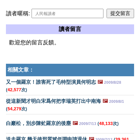
讀者暱稱:
讀者留言
歡迎您的留言反饋。
相關文章：
又一個羅京！誰害死了毛特型演員何明志
🖼️
2009/8/28
(
42,577
次)
從這新聞才明白宋爲何把李瑞英打出中南海
🖼️
2009/8/1
(
54,279
次)
白巖松，別步陳虻羅京的後塵
🖼️
(
48,133
次)
2009/7/13
送走羅京 幾天後邢質斌低調申請退休
🖼️
(
39,361
2009/7/12