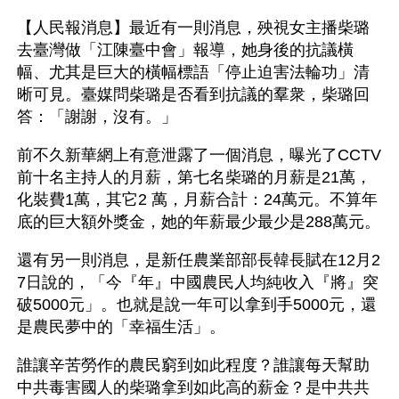
【人民報消息】最近有一則消息，殃視女主播柴璐
去臺灣做「江陳臺中會」報導，她身後的抗議橫
幅、尤其是巨大的橫幅標語「停止迫害法輪功」清
晰可見。臺媒問柴璐是否看到抗議的羣衆，柴璐回
答：「謝謝，沒有。」
前不久新華網上有意泄露了一個消息，曝光了CCTV
前十名主持人的月薪，第七名柴璐的月薪是21萬，
化裝費1萬，其它2 萬，月薪合計：24萬元。不算年
底的巨大額外獎金，她的年薪最少最少是288萬元。
還有另一則消息，是新任農業部部長韓長賦在12月2
7日說的，「今『年』中國農民人均純收入『將』突
破5000元」。也就是說一年可以拿到手5000元，還
是農民夢中的「幸福生活」。
誰讓辛苦勞作的農民窮到如此程度？誰讓每天幫助
中共毒害國人的柴璐拿到如此高的薪金？是中共共