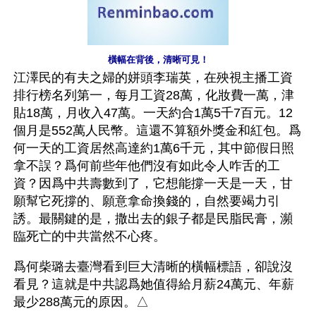
橫幅在背後，清晰可見！
江澤民的有夫之婦的姘頭李瑞英，在殃視主播工資
排行榜名列第一，每月工資28萬，化妝費一萬，津
貼18萬，月收入47萬。一天約合1萬5千7百元。12
個月是552萬人民幣。這還不算額外獎金和紅包。爲
何一天的工資居然高達約1萬6千元，其中節假日照
拿不誤？爲何前些年他們沒有如此令人咋舌的工
資？因爲中共壽數到了，它想能撐一天是一天，甘
願幫它死撐的、願意拿命換錢的，自然要竭力引
誘。最關鍵的是，撒出去的銀子都是民脂民膏，瀕
臨死亡的中共當然不心疼。
爲何柴璐去臺灣看到巨大清晰的橫幅標語，卻說沒
看見？這就是中共認爲她值得給月薪24萬元、年薪
最少288萬元的原因。△