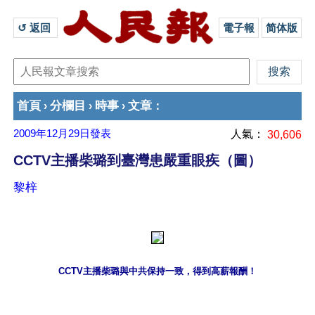
↺ 返回 
電子報
简体版
首頁
分欄目
時事
文章
›
›
›
：
2009年12月29日
發表
人氣：
30,606
CCTV主播柴璐到臺灣患嚴重眼疾（圖）
黎梓
CCTV主播柴璐與中共保持一致，得到高薪報酬！