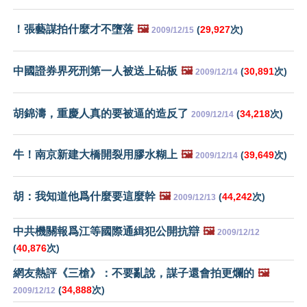
！張藝謀拍什麼才不墮落
🖼️
(
29,927
次)
2009/12/15
中國證券界死刑第一人被送上砧板
🖼️
(
30,891
次)
2009/12/14
胡錦濤，重慶人真的要被逼的造反了
(
34,218
次)
2009/12/14
牛！南京新建大橋開裂用膠水糊上
🖼️
(
39,649
次)
2009/12/14
胡：我知道他爲什麼要這麼幹
🖼️
(
44,242
次)
2009/12/13
中共機關報爲江等國際通緝犯公開抗辯
🖼️
2009/12/12
(
40,876
次)
網友熱評《三槍》：不要亂說，謀子還會拍更爛的
🖼️
(
34,888
次)
2009/12/12