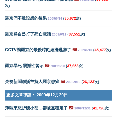
次)
羅京們不敢設想的後果
(
35,672
次)
2009/6/14
羅京爲自己打了死亡電話
(
37,551
次)
2009/6/11
CCTV讓羅京的最後時刻給攪亂套了
🖼️
(
45,477
次)
2009/6/10
羅京暴死 震撼性警示
🖼️
(
37,653
次)
2009/6/10
央視新聞聯播主持人羅京患癌
🖼️
(
26,123
次)
2008/9/10
更多文章導讀：
2009年12月29日
薄熙來想折騰小胡…卻被黨穩定了
🖼️
(
41,728
次)
2009/12/31