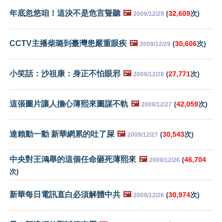
年底忽悠咱！這決不是危言聳聽
🖼️
(
32,609
次)
2009/12/29
CCTV主播柴璐到臺灣患嚴重眼疾
🖼️
(
30,606
次)
2009/12/29
小笑話：沙祖康：身正不怕眼邪
🖼️
(
27,771
次)
2009/12/28
這張圖片讓人擔心薄熙來圖謀不軌
🖼️
(
42,059
次)
2009/12/27
達賴動一動 新華網累的吐了屎
🖼️
(
30,543
次)
2009/12/27
中央對王鴻舉的這個任命砸死薄熙來
🖼️
(
46,704
2009/12/26
次)
新華每日電訊直白必須解體中共
🖼️
(
30,974
次)
2009/12/26