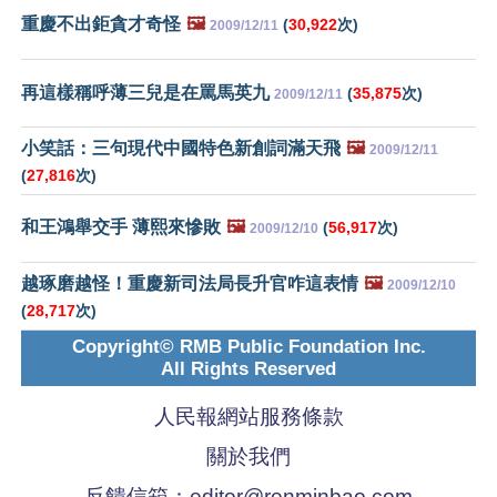
重慶不出鉅貪才奇怪
🖼️
(
30,922
次)
2009/12/11
再這樣稱呼薄三兒是在罵馬英九
(
35,875
次)
2009/12/11
小笑話：三句現代中國特色新創詞滿天飛
🖼️
2009/12/11
(
27,816
次)
和王鴻舉交手 薄熙來慘敗
🖼️
(
56,917
次)
2009/12/10
越琢磨越怪！重慶新司法局長升官咋這表情
🖼️
2009/12/10
(
28,717
次)
Copyright© RMB Public Foundation Inc.
All Rights Reserved
人民報網站服務條款
關於我們
反饋信箱：
editor@renminbao.com