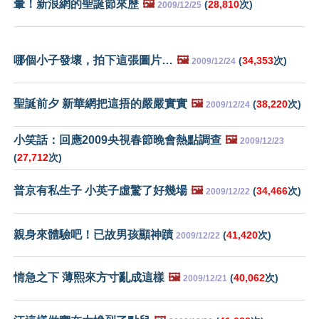
暈！新浪網的聖誕節來歷
🖼️
(
28,810
次)
2009/12/25
哪個小子發壞，拍下這張圖片…
🖼️
(
34,353
次)
2009/12/24
聖誕前夕 新華網把這捂的嚴嚴實實
🖼️
(
38,220
次)
2009/12/24
小笑話：回應2009央視春節晚會熱點調查
🖼️
2009/12/23
(
27,712
次)
普京有私生子 小英子虛驚了好幾場
🖼️
(
34,466
次)
2009/12/22
親身來體驗吧！已故男孩顯神蹟
(
41,420
次)
2009/12/22
情急之下 薄熙來方寸亂成這樣
🖼️
(
40,062
次)
2009/12/21