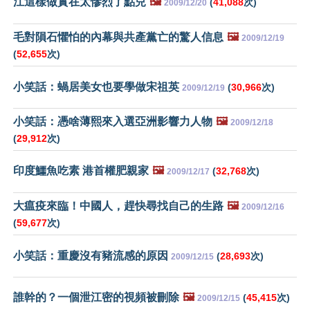
江這樣做實在太慘烈了點兒
🖼️
(
41,088
次)
2009/12/20
毛對隕石懼怕的內幕與共產黨亡的驚人信息
🖼️
2009/12/19
(
52,655
次)
小笑話：蝸居美女也要學做宋祖英
(
30,966
次)
2009/12/19
小笑話：憑啥薄熙來入選亞洲影響力人物
🖼️
2009/12/18
(
29,912
次)
印度鱷魚吃素 港首權肥親家
🖼️
(
32,768
次)
2009/12/17
大瘟疫來臨！中國人，趕快尋找自己的生路
🖼️
2009/12/16
(
59,677
次)
小笑話：重慶沒有豬流感的原因
(
28,693
次)
2009/12/15
誰幹的？一個泄江密的視頻被刪除
🖼️
(
45,415
次)
2009/12/15