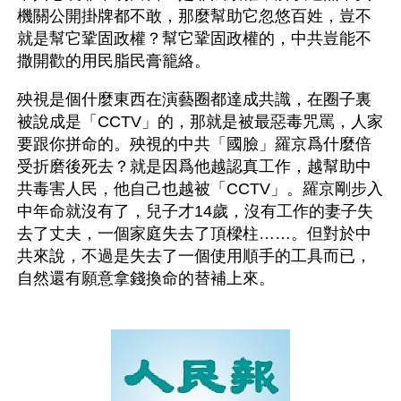
機關公開掛牌都不敢，那麼幫助它忽悠百姓，豈不
就是幫它鞏固政權？幫它鞏固政權的，中共豈能不
撒開歡的用民脂民膏籠絡。
殃視是個什麼東西在演藝圈都達成共識，在圈子裏
被說成是「CCTV」的，那就是被最惡毒咒罵，人家
要跟你拼命的。殃視的中共「國臉」羅京爲什麼倍
受折磨後死去？就是因爲他越認真工作，越幫助中
共毒害人民，他自己也越被「CCTV」。羅京剛步入
中年命就沒有了，兒子才14歲，沒有工作的妻子失
去了丈夫，一個家庭失去了頂樑柱……。但對於中
共來說，不過是失去了一個使用順手的工具而已，
自然還有願意拿錢換命的替補上來。