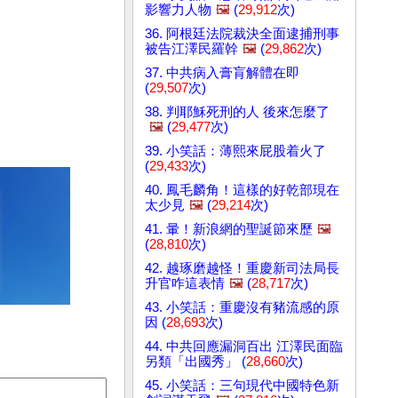
影響力人物
🖼️
(
29,912
次)
36. 阿根廷法院裁決全面逮捕刑事
被告江澤民羅幹
🖼️
(
29,862
次)
37. 中共病入膏肓解體在即
(
29,507
次)
38. 判耶穌死刑的人 後來怎麼了
🖼️
(
29,477
次)
39. 小笑話：薄熙來屁股着火了
(
29,433
次)
40. 鳳毛麟角！這樣的好乾部現在
太少見
🖼️
(
29,214
次)
41. 暈！新浪網的聖誕節來歷
🖼️
(
28,810
次)
42. 越琢磨越怪！重慶新司法局長
升官咋這表情
🖼️
(
28,717
次)
43. 小笑話：重慶沒有豬流感的原
因 (
28,693
次)
44. 中共回應漏洞百出 江澤民面臨
另類「出國秀」 (
28,660
次)
45. 小笑話：三句現代中國特色新