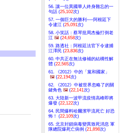
56. 讓一位異國華人終身難忘的一
句話 (
25,102
次)
57. 一個巨大的勝利──阿根廷下
令逮江 (
25,091
次)
58. 小笑話：蔡琴批周杰倫打倒老
江
🖼️
(
24,658
次)
59. 路透社：阿根廷法官下令逮捕
江澤民 (
23,836
次)
60. 中共正在無法修補的結構性解
體 (
22,565
次)
61. 《2012》中的「黨和國家」
🖼️
(
22,194
次)
62. 《2012》中被世界忽略了的關
鍵角色
🖼️
(
22,141
次)
63. 大陸新一波甲流疫情高峰即將
爆發 (
22,122
次)
64. 民間爆料哈爾濱甲流死亡 好恐
怖！ (
22,109
次)
65. 北京封鎖病毒變異致死消息 軍
隊總院爆死亡病例 (
21,898
次)