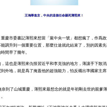
王鴻舉進京，中央的這個任命砸死薄熙來！
】重慶市委書記薄熙來想當「黨中央一號」都想瘋了，作爲政
不能調升到一個重要位置，那麼仕途就此結束了，別的因素先
的時間早了幾年。
的，這也是薄熙來仇恨習近平和李克強的地方，薄讓手下散消
配到外地，就是爲了掩蓋他的超強能力，怕反襯出準國家主席
月，無奈到了山城重慶，薄熙來最想念的就是年初剛去世的親爹
」。