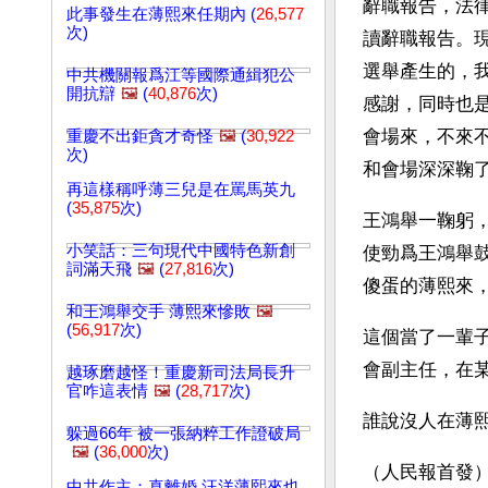
辭職報告，法
此事發生在薄熙來任期內 (
26,577
次)
讀辭職報告。
選舉產生的，
中共機關報爲江等國際通緝犯公
開抗辯
🖼️
(
40,876
次)
感謝，同時也
會場來，不來
重慶不出鉅貪才奇怪
🖼️
(
30,922
次)
和會場深深鞠
再這樣稱呼薄三兒是在罵馬英九
(
35,875
次)
王鴻舉一鞠躬
小笑話：三句現代中國特色新創
使勁爲王鴻舉
詞滿天飛
🖼️
(
27,816
次)
傻蛋的薄熙來
和王鴻舉交手 薄熙來慘敗
🖼️
(
56,917
次)
這個當了一輩
會副主任，在
越琢磨越怪！重慶新司法局長升
官咋這表情
🖼️
(
28,717
次)
誰說沒人在薄
躲過66年 被一張納粹工作證破局
🖼️
(
36,000
次)
（人民報首發
中共作主：真離婚 汪洋薄熙來也