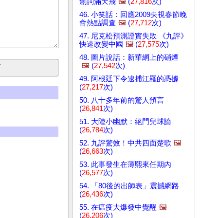
創詞滿天飛
🖼️
(
27,816
次)
46. 小笑話：回應2009央視春節晚
會熱點調查
🖼️
(
27,712
次)
47. 尼克松預測證實失敗 《九評》
快速改變中國
🖼️
(
27,575
次)
48. 圖片說話：新華網上的硝煙
🖼️
(
27,542
次)
49. 阿根廷下令逮捕江羅的憑據
(
27,217
次)
50. 八十多年前的驚人預言
(
26,841
次)
51. 大陸小幽默：絕門兒球論
(
26,784
次)
52. 九評驚效！中共四面楚歌
🖼️
(
26,663
次)
53. 此事發生在薄熙來任期內
(
26,577
次)
54. 「80後的出師表」震撼網路
(
26,436
次)
55. 在瘟疫大爆發中覺醒
🖼️
(
26,206
次)