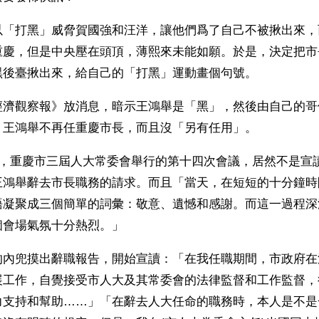
以「打黑」威脅賀國強和汪洋，讓他們爲了自己不被揪出來，
重慶，但是中央壓在頭頂，薄熙來未能如願。於是，決定把市
黑後臺揪出來，給自己的「打黑」運動畫個句號。
經濟觀察報》放消息，暗示王鴻舉是「黑」，然後由自己的哥
」王鴻舉不再任重慶市長，而且沒「另有任用」。
日，重慶市三屆人大常委會舉行的第十四次會議，居然不是宣
王鴻舉辭去市長職務的請求。而且「當天，在短短的十分鐘時
語凝聚成三個簡單的詞彙：敬意、遺憾和感謝。而這一過程深
個會場氣氛十分熱烈。」
的內兜摸出辭職報告，開始宣讀：「在我任職期間，市政府在
展工作，自覺接受市人大及其常委會的法律監督和工作監督，
力支持和幫助……」「在辭去人大任命的職務時，本人是不是