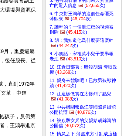
5. 毛對隕石懼怕的內幕與共產黨
源保護委員會副主
亡的驚人信息
🖼️
(
52,655
次)
人大環境與資源保
6. 中央對王鴻舉的這個任命砸死
薄熙來
🖼️
(
46,704
次)
7. 誰幹的？一個泄江密的視頻被
刪除
🖼️
(
45,415
次)
8. 胡：我知道他爲什麼要這麼幹
🖼️
(
44,242
次)
年9月，重慶還屬
9. 小笑話：宋祖英小兒子要舉報
老江
🖼️
(
43,910
次)
作，後任股長。從
10. 江近日部署：暗殺胡溫 奪取政
權 (
43,268
次)
11. 親身來體驗吧！已故男孩顯神
，直到1972年
蹟 (
41,420
次)
「文革」中進
12. 江這樣做實在太慘烈了點兒
🖼️
(
41,088
次)
13. 中共機關報爲江等國際通緝犯
公開抗辯
🖼️
(
40,876
次)
抱孩子，反倒第
14. 被姦殺女兵的父親給胡錦濤的
者，王鴻舉進京
公開信 (
40,072
次)
15. 情急之下 薄熙來方寸亂成這樣