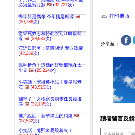
必須呈蜜月狀
🖼️
(
32,731
次)
文章網址: http://w
打印機版
去年豬是偶像 今年豬是瘟源
🖼️
(
30,786
次)
從誓死效忠希特勒說到江暗殺胡
溫
🖼️
(
39,583
次)
分享至：
江近日部署：暗殺胡溫 奪取政權
(
43,268
次)
鳳毛麟角！這樣的好乾部現在太
少見
🖼️
(
29,214
次)
小笑話：宋祖英小兒子要舉報老
江
🖼️
(
43,910
次)
翻車了！女檢察長別步任長霞後
塵
🖼️
(
32,135
次)
圖片說話：新華網上的硝煙
🖼️
讀者留言反饋
(
27,542
次)
小笑話：薄熙來屁股着火了