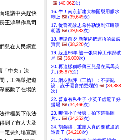
🖼️
(
40,062
次)
16. 牛！南京新建大橋開裂用膠水
而建議中央趕快
糊上
🖼️
(
39,649
次)
長王鴻舉作爲司
17. 從誓死效忠希特勒說到江暗殺
胡溫
🖼️
(
39,583
次)
18. 聖誕前夕 新華網把這捂的嚴嚴
實實
🖼️
(
38,220
次)
們兒在人民網宣
19. 躲過66年 被一張納粹工作證破
局
🖼️
(
36,000
次)
20. 再這樣稱呼薄三兒是在罵馬英
讀「中央」決
九 (
35,875
次)
間，王鴻舉把道
21. 網友熱評《三槍》：不要亂
說，謀子還會拍更爛的
🖼️
(
34,888
深感動了在場的
次)
22. 普京有私生子 小英子虛驚了好
幾場
🖼️
(
34,466
次)
23. 哪個小子發壞，拍下這張圖
法律框架下依法
片…
🖼️
(
34,353
次)
得到了市人大及
24. 胡錦濤，重慶人真的要被逼的
一定要到場宣讀
造反了 (
34,218
次)