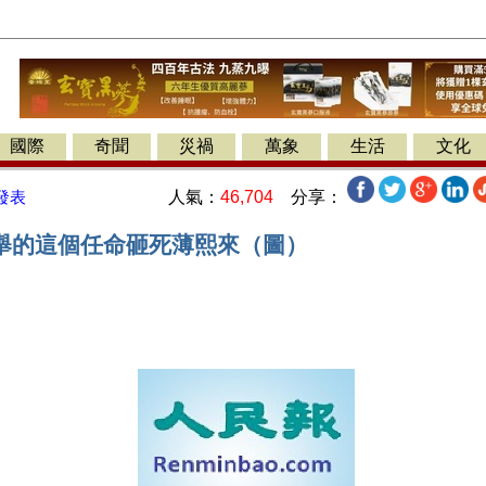
國際
奇聞
災禍
萬象
生活
文化
人氣：
46,704
分享：
發表
舉的這個任命砸死薄熙來（圖）