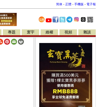
简体
-
正體
-
手機版
-
電子報
專題
寰宇
維權
視頻
雜談