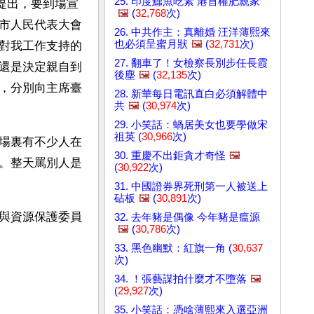
25. 印度鱷魚吃素 港首權肥親家
提出，要到場宣
🖼️
(
32,768
次)
市人民代表大會
26. 中共作主：真離婚 汪洋薄熙來
也必須呈蜜月狀
🖼️
(
32,731
次)
對我工作支持的
27. 翻車了！女檢察長別步任長霞
還是決定親自到
後塵
🖼️
(
32,135
次)
，分別向主席臺
28. 新華每日電訊直白必須解體中
共
🖼️
(
30,974
次)
29. 小笑話：蝸居美女也要學做宋
祖英 (
30,966
次)
場裏有不少人在
30. 重慶不出鉅貪才奇怪
🖼️
。整天罵別人是
(
30,922
次)
31. 中國證券界死刑第一人被送上
砧板
🖼️
(
30,891
次)
與資源保護委員
32. 去年豬是偶像 今年豬是瘟源
🖼️
(
30,786
次)
33. 黑色幽默：紅旗一角 (
30,637
次)
34. ！張藝謀拍什麼才不墮落
🖼️
(
29,927
次)
35. 小笑話：憑啥薄熙來入選亞洲