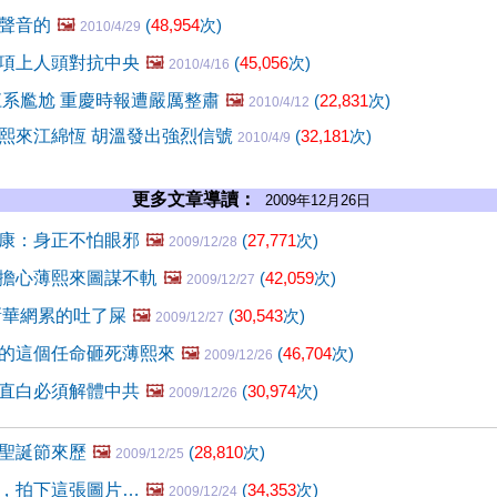
聲音的
🖼️
(
48,954
次)
2010/4/29
項上人頭對抗中央
🖼️
(
45,056
次)
2010/4/16
江系尷尬 重慶時報遭嚴厲整肅
🖼️
(
22,831
次)
2010/4/12
熙來江綿恆 胡溫發出強烈信號
(
32,181
次)
2010/4/9
更多文章導讀：
2009年12月26日
康：身正不怕眼邪
🖼️
(
27,771
次)
2009/12/28
擔心薄熙來圖謀不軌
🖼️
(
42,059
次)
2009/12/27
新華網累的吐了屎
🖼️
(
30,543
次)
2009/12/27
的這個任命砸死薄熙來
🖼️
(
46,704
次)
2009/12/26
直白必須解體中共
🖼️
(
30,974
次)
2009/12/26
聖誕節來歷
🖼️
(
28,810
次)
2009/12/25
，拍下這張圖片…
🖼️
(
34,353
次)
2009/12/24