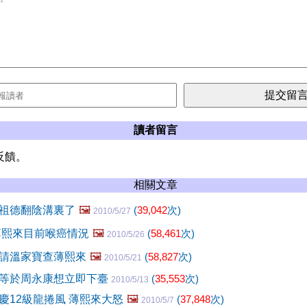
讀者留言
反饋。
相關文章
祖德翻陰溝裏了
🖼️
(
39,042
次)
2010/5/27
薄熙來目前喉癌情況
🖼️
(
58,461
次)
2010/5/26
請溫家寶查薄熙來
🖼️
(
58,827
次)
2010/5/21
等於周永康想立即下臺
(
35,553
次)
2010/5/13
慶12級龍捲風 薄熙來大怒
🖼️
(
37,848
次)
2010/5/7