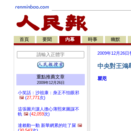
首頁
要聞
內幕
時事
幽默
2009年12月26日
中央對王鴻
重點推薦文章
瞿咫
2009年12月26日
小笑話：沙祖康：身正不怕眼邪
🖼️
(
27,771
次)
這張圖片讓人擔心薄熙來圖謀不
軌
🖼️
(
42,059
次)
達賴動一動 新華網累的吐了屎
🖼️
(
30,543
次)