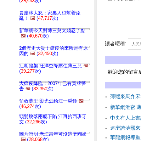
(
29,433
次)
賈慶林大怒：家裏人也幫着添
亂！
🖼️
(
47,717
次)
新華網今天對薄三兒太殘忍了點
🖼️
(
40,670
次)
讀者暱稱:
2個歷史大災！瘟疫的來臨是有原
因的
🖼️
(
32,490
次)
江胡掐架 汪洋空降壓住薄三兒
🖼️
(
39,277
次)
歡迎您的留言
大瘟疫降臨！2007年已有黃牌警
告
🖼️
(
33,350
次)
薄熙來馬弁宋
仿效萬里 梁光烈給江一重錘
🖼️
(
46,274
次)
新華網泄密 
頭髮脫落兩腮下陷 江再拾西班牙
中央有人上書
文 (
32,266
次)
這麼誇薄熙來
圖片證明 老江當年可沒這麼糊塗
華龍網報導重
🖼️
(
28,068
次)