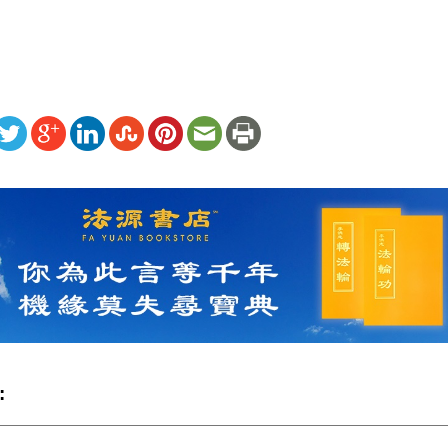
ww.renminbao.com/rmb/articles/2009/12/26/51655b.html
: