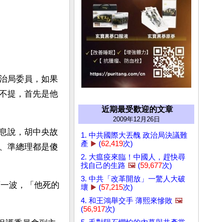
治局委員，如果
不提，首先是他
近期最受歡迎的文章
2009年12月26日
息說，胡中央故
1. 中共國際大丟醜 政治局決議難
產
▶️
(
62,419
次)
、準總理都是傻
2. 大瘟疫來臨！中國人，趕快尋
找自己的生路
🖼️
(
59,677
次)
3. 中共「改革開放」一驚人大破
薄一波，「他死的
壞
▶️
(
57,215
次)
4. 和王鴻舉交手 薄熙來慘敗
🖼️
(
56,917
次)