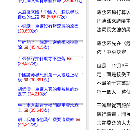
中共病入膏肓解體在即 (
29,507
次)
大瘟疫來臨！中國人，趕快尋找
薄熙來原打算
自己的生路
🖼️
(
59,677
次)
把薄熙來調離
小笑話：重慶沒有豬流感的原因
法局長文強的
(
28,693
次)
誰幹的？一個泄江密的視頻被刪
薄熙來先在《
除
🖼️
(
45,415
次)
佈「中央決定
！張藝謀拍什麼才不墮落
🖼️
(
29,927
次)
但是，12月3
定，而是接受
中國證券界死刑第一人被送上砧
板
🖼️
(
30,891
次)
不盡的千言萬
胡錦濤，重慶人真的要被逼的造
每一個人，整
反了 (
34,218
次)
王鴻舉從西服
牛！南京新建大橋開裂用膠水糊
上
🖼️
(
39,649
次)
履行職責，開
胡：我知道他爲什麼要這麼幹
🖼️
其常委會的大
(
44,242
次)