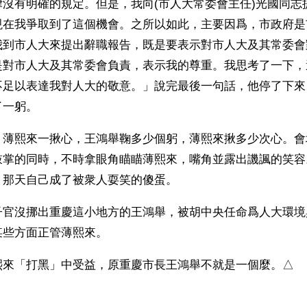
律沒有明確的規定。但是，我向(市人大常委會主任)光國同志
現在我爭取到了這個機會。之所以如此，主要因爲，市政府是
我到市人大來提出辭職報告，既是要表示對市人大及其常委會
是對市人大及其常委會負責，表示我的尊重。我思考了一下，
不足以表達我對人大的敬意。」說完最後一句話，他停了下來
了一躬。
，薄熙來一揪心，王鴻舉鞠多少個躬，薄熙來揪多少次心。會
鼓掌的同時，不時拿眼角瞄瞄薄熙來，嘴角並露出譏諷的笑容
，那天自己成了被衆人耍笑的傻蛋。
子官沒挪出重慶這小地方的王鴻舉，被胡中央任命爲人大環境
某些方面正管薄熙來。
熙來「打黑」中受益，原重慶市長王鴻舉不就是一個麼。△
）