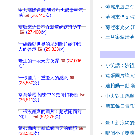
薄熙來還是有
中共高瞻遠矚 我國狗也感染甲流
感
🖼️
(
26,740
次)
薄熙來借文強
薄熙來近日不在新華網瞎掰哧了
薄熙來光火 
🖼️
(
27,460
次)
王益案牽涉薄
一組轟動世界的系列圖片給中國
人的啓示
🖼️
(
29,323
次)
老江的一段天方夜譚
🖼️
(
37,036
小笑話：沙祖
次)
這張圖片讓人
一張圖片：重慶人的感恩
🖼️
(
25,550
次)
達賴動一動 
拳賽爭霸 祕密中的更可怕祕密
🖼️
中央對王鴻舉
(
36,511
次)
新華每日電訊
一張沒銷燬的圖片！趙紫陽面前
的江…
🖼️
(
52,276
次)
暈！新浪網的
驚心動魄！新華網四天的網照
🖼️
哪個小子發壞
(
33,589
次)