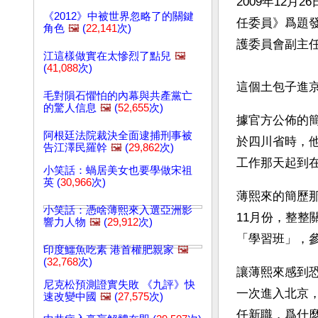
2009年12
《2012》中被世界忽略了的關鍵
任委員》爲題
角色
🖼️
(
22,141
次)
護委員會副主
江這樣做實在太慘烈了點兒
🖼️
(
41,088
次)
這個土包子進
毛對隕石懼怕的內幕與共產黨亡
的驚人信息
🖼️
(
52,655
次)
據官方公佈的簡
阿根廷法院裁決全面逮捕刑事被
於四川省時，
告江澤民羅幹
🖼️
(
29,862
次)
工作那天起到
小笑話：蝸居美女也要學做宋祖
英 (
30,966
次)
薄熙來的簡歷那
小笑話：憑啥薄熙來入選亞洲影
11月份，整整
響力人物
🖼️
(
29,912
次)
「學習班」，
印度鱷魚吃素 港首權肥親家
🖼️
(
32,768
次)
讓薄熙來感到
尼克松預測證實失敗 《九評》快
一次進入北京
速改變中國
🖼️
(
27,575
次)
任新職，爲什