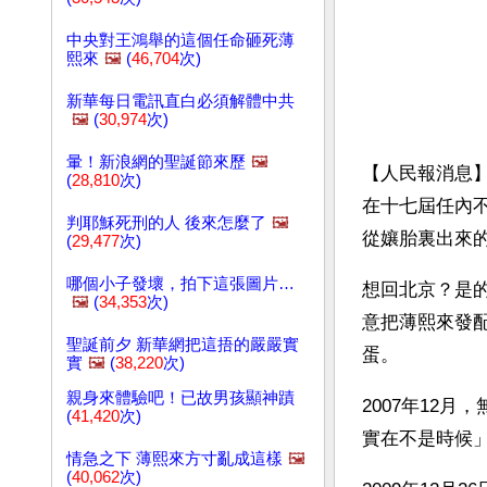
中央對王鴻舉的這個任命砸死薄
熙來
🖼️
(
46,704
次)
新華每日電訊直白必須解體中共
🖼️
(
30,974
次)
暈！新浪網的聖誕節來歷
🖼️
【人民報消息
(
28,810
次)
在十七屆任內
判耶穌死刑的人 後來怎麼了
🖼️
從孃胎裏出來
(
29,477
次)
哪個小子發壞，拍下這張圖片…
想回北京？是
🖼️
(
34,353
次)
意把薄熙來發
聖誕前夕 新華網把這捂的嚴嚴實
蛋。
實
🖼️
(
38,220
次)
親身來體驗吧！已故男孩顯神蹟
2007年12
(
41,420
次)
實在不是時候
情急之下 薄熙來方寸亂成這樣
🖼️
(
40,062
次)