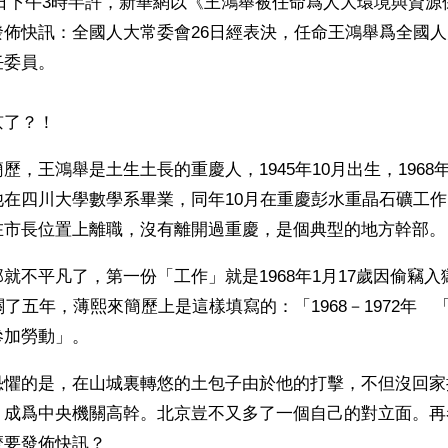
月26日下午3時半許，新華網以《王鴻舉被任命爲人大環境與資
發佈快訊：全國人大常委會26日經表決，任命王鴻舉爲全國
任委員。
京了？！
歷，王鴻舉是土生土長的重慶人，1945年10月出生，1968
他在四川大學數學系畢業，同年10月在重慶彭水重晶石礦工
在市長位置上離職，沒有離開過重慶，是個典型的地方幹部。
就不平凡了，第一份「工作」就是1968年1月17歲因偷竊入獄
關了五年，薄熙來簡歷上是這樣填寫的：「1968－1972年　
參加勞動」。
恐懼的是，在山城裏轉悠的土包子由於他的打擊，不但沒回家
，成爲中央機關高幹。北京豈不又多了一個自己的對立面。再
麼要發佈快訊？