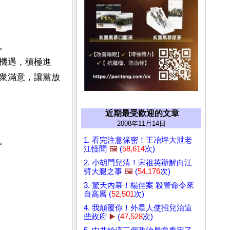
。
機遇，積極進
衆滿意，讓黨放
近期最受歡迎的文章
2008年11月14日
1. 看完注意保密！王冶坪大泄老
。
江怪聞
🖼️
(
58,614
次)
2. 小胡門兒清！宋祖英辯解向江
劈大腿之事
🖼️
(
54,176
次)
3. 驚天內幕！楊佳案 殺警命令來
自高層 (
52,501
次)
4. 我顛覆你！外星人使招兒治這
些政府
▶️
(
47,528
次)