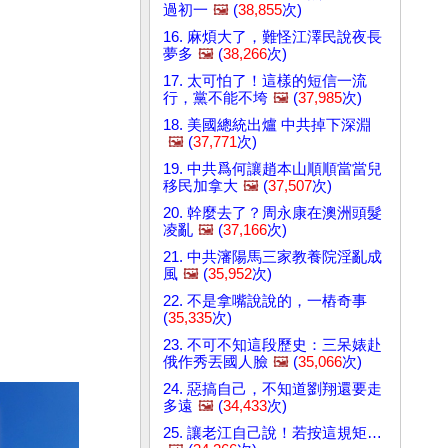
過初一
🖼️
(
38,855
次)
16. 麻煩大了，難怪江澤民說夜長
夢多
🖼️
(
38,266
次)
17. 太可怕了！這樣的短信一流
行，黨不能不垮
🖼️
(
37,985
次)
18. 美國總統出爐 中共掉下深淵
🖼️
(
37,771
次)
19. 中共爲何讓趙本山順順當當兒
移民加拿大
🖼️
(
37,507
次)
20. 幹麼去了？周永康在澳洲頭髮
凌亂
🖼️
(
37,166
次)
21. 中共瀋陽馬三家教養院淫亂成
風
🖼️
(
35,952
次)
22. 不是拿嘴說說的，一樁奇事
(
35,335
次)
23. 不可不知這段歷史：三呆婊赴
俄作秀丟國人臉
🖼️
(
35,066
次)
24. 惡搞自己，不知道劉翔還要走
多遠
🖼️
(
34,433
次)
25. 讓老江自己說！若按這規矩…