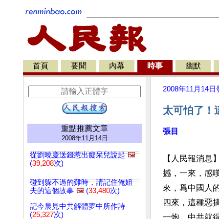
首頁
要聞
內幕
時事
幽默
2008年11月14日
太可怕了！
重點推薦文章
張目
2008年11月14日
從劉曉慶送錢惹出癡呆兒說起
🖼️
【人民報消息
(
39,208
次)
撼，一來，感
碰到躲不過的難時，請記住俺姐
來，爲中國人
夫的這個故事
🖼️
(
33,480
次)
四來，這種惡
記今晨見中共解體夢中所作詩
(
25,327
次)
一炮，中共就