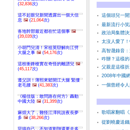
(
32,836
次)
這不起眼兒新聞透露出一個大信
這個頭兒一開
息
🖼️
(
21,064
次)
最新流行小笑
各地幹部最近都在忙這個事
🖼️
政治局集體決
(
39,039
次)
太沒人愛了！
小胡門兒清！宋祖英辯解向江劈
高智晟錄音：
大腿之事
🖼️
(
54,176
次)
咋辦？這樣的
這枝衝鋒槍實在奇怪的離譜兒
🖼️
父親是這樣
(
45,117
次)
2008年中
遵父訓！薄熙來鬆開江大腿 緊摟
一個曾經令人
老毛腰
🖼️
(
41,383
次)
《楊佳版：敢問路在何方》轟動
中國大陸
🖼️
(
31,399
次)
歌唱家翻唱《
麻煩大了，難怪江澤民說夜長夢
多
🖼️
(
38,266
次)
從劉曉慶送錢
惡搞自己，不知道劉翔還要走多