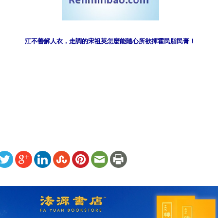
江不善解人衣，走調的宋祖英怎麼能隨心所欲揮霍民脂民膏！
）
ww.renminbao.com/rmb/articles/2008/11/14/49103b.html