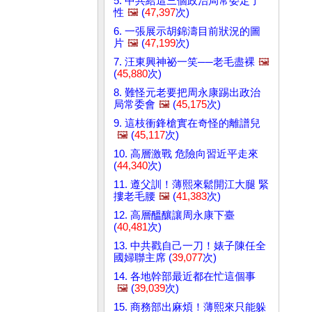
5. 中共給這三個政治局常委定了
性
🖼️
(
47,397
次)
6. 一張展示胡錦濤目前狀況的圖
片
🖼️
(
47,199
次)
7. 汪東興神祕一笑──老毛盡裸
🖼️
(
45,880
次)
8. 難怪元老要把周永康踢出政治
局常委會
🖼️
(
45,175
次)
9. 這枝衝鋒槍實在奇怪的離譜兒
🖼️
(
45,117
次)
10. 高層激戰 危險向習近平走來
(
44,340
次)
11. 遵父訓！薄熙來鬆開江大腿 緊
摟老毛腰
🖼️
(
41,383
次)
12. 高層醞釀讓周永康下臺
(
40,481
次)
13. 中共戳自己一刀！婊子陳任全
國婦聯主席 (
39,077
次)
14. 各地幹部最近都在忙這個事
🖼️
(
39,039
次)
15. 商務部出麻煩！薄熙來只能躲