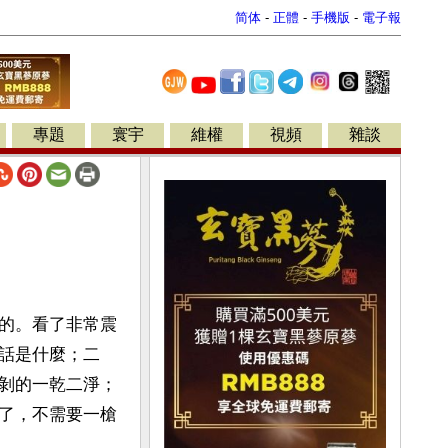
简体
-
正體
-
手機版
-
電子報
專題
寰宇
維權
視頻
雜談
的。看了非常震
話是什麼；二
剝的一乾二淨；
了，不需要一槍