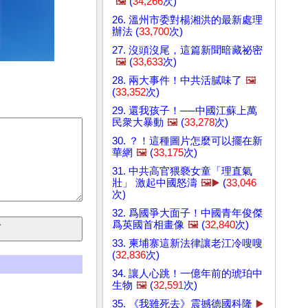
🖼️
(
34,266
次)
26. 溫州市委對楊湘洪的最新處理
辦法 (
33,700
次)
27. 沒頭沒尾，這篇新聞暗藏祕密
🖼️
(
33,633
次)
28. 兩大事件！中共活膩味了
🖼️
(
33,352
次)
29. 還我孩子！──中國江蘇上萬
民衆大暴動
🖼️
(
33,278
次)
30. ？！這種圖片怎麼可以擺在新
華網
🖼️
(
33,175
次)
31. 中共高官猥褻女童「理直氣
壯」 激起中國怒濤
🖼️▶️
(
33,046
次)
32. 爲國爭大面子！中國青年俊傑
爲英國首相畫像
🖼️
(
32,840
次)
33. 柬埔寨這新法律讓老江冷嗖嗖
(
32,836
次)
34. 讓人心跳！一億年前的琥珀中
生物
🖼️
(
32,591
次)
35. 《我雖死去》震撼德國科隆
▶️