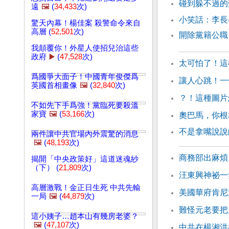
碰到躲不過的
遠
🖼️
(
34,433
次)
小笑話：李長
驚天內幕！楊佳案 殺警命令來自
高層 (
52,501
次)
開除黨籍公職
我顛覆你！外星人使招兒治這些
政府
▶️
(
47,528
次)
太可怕了！這
爲國爭大面子！中國青年俊傑爲
讓人心跳！一
英國首相畫像
🖼️
(
32,840
次)
？！這種圖片
不如先下手爲強！黨臨死要殺溫
家寶
🖼️
(
53,166
次)
奧巴馬，你根
不是拿嘴說說
兩件讓中共官場內外震驚的消息
🖼️
(
48,193
次)
商務部出麻煩
揭開「中央政策好」這道迷魂紗
（下） (
21,809
次)
汪東興神祕一
高層激戰！金正日生死 中共先輸
美國華府肯尼
一局
🖼️
(
44,879
次)
難怪元老要把
這小姨子…趙本山有幾房老婆？
🖼️
(
47,107
次)
中共在楊湘洪