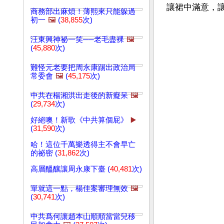
讓裙中滿意，
商務部出麻煩！薄熙來只能躲過
初一
🖼️
(
38,855
次)
汪東興神祕一笑──老毛盡裸
🖼️
(
45,880
次)
難怪元老要把周永康踢出政治局
常委會
🖼️
(
45,175
次)
中共在楊湘洪出走後的新癡呆
🖼️
(
29,734
次)
好絕噢！新歌《中共算個屁》
▶️
(
31,590
次)
哈！這位千萬樂透得主不會早亡
的祕密 (
31,862
次)
高層醞釀讓周永康下臺 (
40,481
次)
單就這一點，楊佳案審理無效
🖼️
(
30,741
次)
中共爲何讓趙本山順順當當兒移