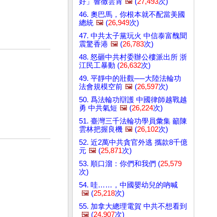
好」響徹雲霄
🖼️
(
27,493
次)
46. 奧巴馬，你根本就不配當美國
總統
🖼️
(
26,949
次)
47. 中共太子黨玩火 中信泰富醜聞
震驚香港
🖼️
(
26,783
次)
48. 怒砸中共村委辦公樓派出所 浙
江民工暴動 (
26,632
次)
49. 平靜中的壯觀──大陸法輪功
法會規模空前
🖼️
(
26,597
次)
50. 爲法輪功辯護 中國律師越戰越
勇 中共氣短
🖼️
(
26,224
次)
51. 臺灣三千法輪功學員彙集 籲陳
雲林把握良機
🖼️
(
26,102
次)
52. 近2萬中共貪官外逃 攜款8千億
元
🖼️
(
25,871
次)
53. 順口溜：你們和我們 (
25,579
次)
54. 哇……，中國嬰幼兒的吶喊
🖼️
(
25,218
次)
55. 加拿大總理電賀 中共不想看到
🖼️
(
24,907
次)