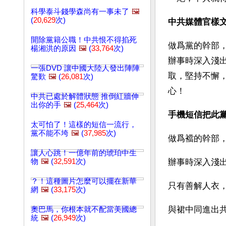
科學泰斗錢學森尚有一事未了
🖼️
(
20,629
次)
中共媒體官樣
開除黨籍公職！中共恨不得掐死
做爲黨的幹部
楊湘洪的原因
🖼️
(
33,764
次)
辦事時深入淺
一張DVD 讓中國大陸人發出陣陣
取，堅持不懈
驚歎
🖼️
(
26,081
次)
心！
中共已處於解體狀態 推倒紅牆伸
出你的手
🖼️
(
25,464
次)
手機短信把此
太可怕了！這樣的短信一流行，
黨不能不垮
🖼️
(
37,985
次)
做爲襠的幹部
讓人心跳！一億年前的琥珀中生
物
🖼️
(
32,591
次)
辦事時深入淺
？！這種圖片怎麼可以擺在新華
只有善解人衣
網
🖼️
(
33,175
次)
與裙中同進出
奧巴馬，你根本就不配當美國總
統
🖼️
(
26,949
次)