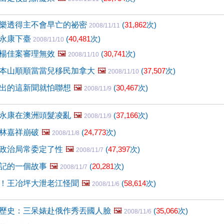
樂透得主不會早亡的祕密
(
31,862
次)
2008/11/11
周永康下臺
(
40,481
次)
2008/11/10
楊佳案審理無效
🖼️
(
30,741
次)
2008/11/10
本山順順當當兒移民加拿大
🖼️
(
37,507
次)
2008/11/10
出的這新聞就怕聯想
🖼️
(
30,467
次)
2008/11/9
永康在澳洲頭髮凌亂
🖼️
(
37,166
次)
2008/11/9
林嘉祥崩破
🖼️
(
24,773
次)
2008/11/8
政治局常委定了性
🖼️
(
47,397
次)
2008/11/7
記的一個故事
🖼️
(
20,281
次)
2008/11/7
！王冶坪大泄老江怪聞
🖼️
(
58,614
次)
2008/11/6
歷史：三呆婊赴俄作秀丟國人臉
🖼️
(
35,066
次)
2008/11/6