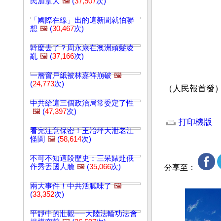
民加拿大
🖼️
(
37,507
次)
「國際在線」出的這新聞就怕聯
想
🖼️
(
30,467
次)
幹麼去了？周永康在澳洲頭髮凌
亂
🖼️
(
37,166
次)
一層窗戶紙被林嘉祥崩破
🖼️
(
24,773
次)
（人民報首發
中共給這三個政治局常委定了性
文章網址: http://w
🖼️
(
47,397
次)
打印機版
看完注意保密！王冶坪大泄老江
怪聞
🖼️
(
58,614
次)
不可不知這段歷史：三呆婊赴俄
作秀丟國人臉
🖼️
(
35,066
次)
分享至：
兩大事件！中共活膩味了
🖼️
(
33,352
次)
平靜中的壯觀──大陸法輪功法會