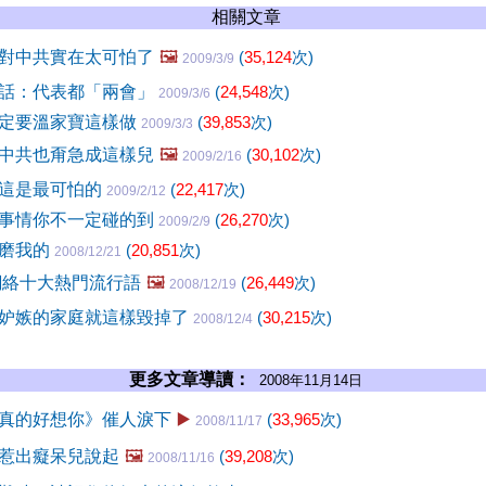
相關文章
對中共實在太可怕了
🖼️
(
35,124
次)
2009/3/9
話：代表都「兩會」
(
24,548
次)
2009/3/6
定要溫家寶這樣做
(
39,853
次)
2009/3/3
中共也甭急成這樣兒
🖼️
(
30,102
次)
2009/2/16
這是最可怕的
(
22,417
次)
2009/2/12
事情你不一定碰的到
(
26,270
次)
2009/2/9
折磨我的
(
20,851
次)
2008/12/21
國網絡十大熱門流行語
🖼️
(
26,449
次)
2008/12/19
妒嫉的家庭就這樣毀掉了
(
30,215
次)
2008/12/4
更多文章導讀：
2008年11月14日
真的好想你》催人淚下
▶️
(
33,965
次)
2008/11/17
惹出癡呆兒說起
🖼️
(
39,208
次)
2008/11/16