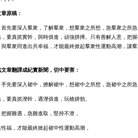
文章原稿：
，首先要深入羣衆，了解羣衆，想羣衆之所想，急羣衆之所急
出，要真抓實幹，與時俱進，頑強拼搏。只有善解人意，把握
，與羣衆同進出共幸福，才能最終掀起羣衆性運動高潮，讓羣
黨文章翻譯成紀實新聞，切中要害：
，手先要深入裙中，撩解裙中，想裙中之所想，急裙中之所急
出，要真抓溼幹，遇溼俱進，玩槍姘勃。
，把握雞遇，急雞進取，堅持不泄，
共性福，才能最終掀起裙中性運動高潮，