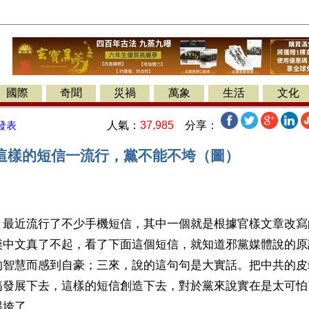
國際
奇聞
災禍
萬象
生活
文化
人氣：
37,985
分享：
發表
這樣的短信一流行，黨不能不垮（圖）
】最近流行了不少手機短信，其中一個就是根據官樣文章改寫
嘆中文真了不起，看了下面這個短信，就知道邪黨媒體說的原
的智慧而感到自豪；三來，說的這句句是大實話。把中共的皮
搞發展下去，這樣的短信創造下去，對於黨來說實在是太可怕
得垮了。