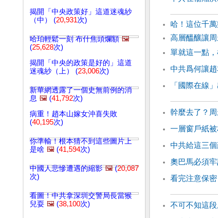
揭開「中央政策好」這道迷魂紗
（中） (
20,931
次)
哈！這位千萬
高層醞釀讓
哈珀輕鬆一刻 布什焦頭爛額
🖼️
(
25,628
次)
單就這一點，
揭開「中央的政策是好的」這道
中共爲何讓趙
迷魂紗（上） (
23,006
次)
「國際在線」
新華網透露了一個史無前例的消
息
🖼️
(
41,792
次)
幹麼去了？周
病重！趙本山嫁女沖喜失敗
(
40,195
次)
一層窗戶紙被
你準輸！根本猜不到這些圖片上
中共給這三個
是啥
🖼️
(
41,594
次)
奧巴馬必須牢
中國人悲慘遭遇的縮影
🖼️
(
20,087
次)
看完注意保密
看圖！中共拿深圳交警局長當猴
兒耍
🖼️
(
38,100
次)
不可不知這段