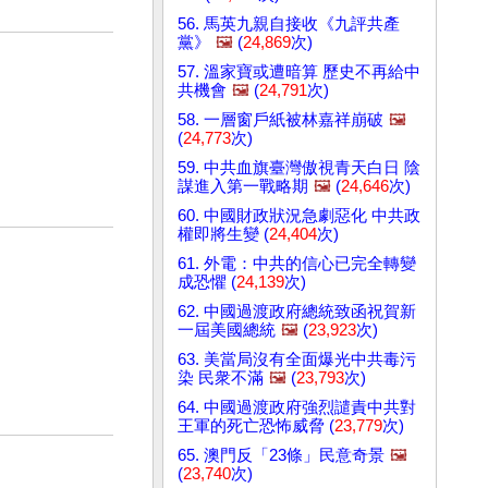
56. 馬英九親自接收《九評共產
黨》
🖼️
(
24,869
次)
57. 溫家寶或遭暗算 歷史不再給中
共機會
🖼️
(
24,791
次)
58. 一層窗戶紙被林嘉祥崩破
🖼️
(
24,773
次)
59. 中共血旗臺灣傲視青天白日 陰
謀進入第一戰略期
🖼️
(
24,646
次)
60. 中國財政狀況急劇惡化 中共政
權即將生變 (
24,404
次)
61. 外電：中共的信心已完全轉變
成恐懼 (
24,139
次)
62. 中國過渡政府總統致函祝賀新
一屆美國總統
🖼️
(
23,923
次)
63. 美當局沒有全面爆光中共毒污
染 民衆不滿
🖼️
(
23,793
次)
64. 中國過渡政府強烈譴責中共對
王軍的死亡恐怖威脅 (
23,779
次)
65. 澳門反「23條」民意奇景
🖼️
(
23,740
次)