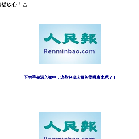
讓襠放心！△
不把手先深入裙中，這些好處宋祖英從哪裏來呢？！