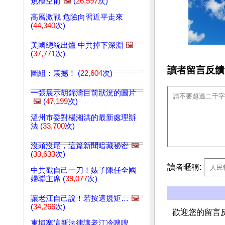
規模空前
🖼️
(
26,597
次)
高層激戰 危險向習近平走來
(
44,340
次)
美國總統出爐 中共掉下深淵
🖼️
(
37,771
次)
讀者留言反饋
圖組：震撼！ (
22,604
次)
一張展示胡錦濤目前狀況的圖片
🖼️
(
47,199
次)
溫州市委對楊湘洪的最新處理辦
法 (
33,700
次)
沒頭沒尾，這篇新聞暗藏祕密
🖼️
(
33,633
次)
讀者暱稱:
中共戳自己一刀！婊子陳任全國
婦聯主席 (
39,077
次)
讓老江自己說！若按這規矩…
🖼️
(
34,266
次)
歡迎您的留言
柬埔寨這新法律讓老江冷嗖嗖