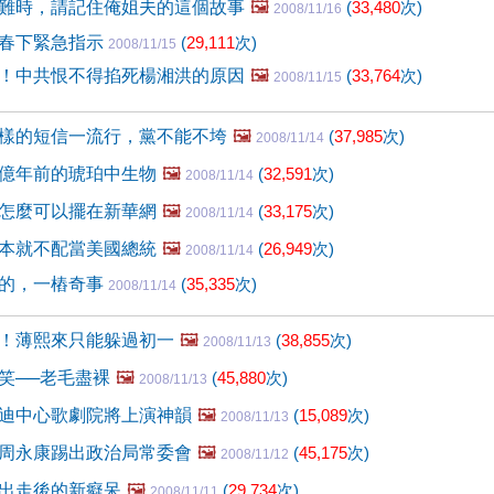
難時，請記住俺姐夫的這個故事
🖼️
(
33,480
次)
2008/11/16
春下緊急指示
(
29,111
次)
2008/11/15
！中共恨不得掐死楊湘洪的原因
🖼️
(
33,764
次)
2008/11/15
樣的短信一流行，黨不能不垮
🖼️
(
37,985
次)
2008/11/14
億年前的琥珀中生物
🖼️
(
32,591
次)
2008/11/14
怎麼可以擺在新華網
🖼️
(
33,175
次)
2008/11/14
本就不配當美國總統
🖼️
(
26,949
次)
2008/11/14
的，一樁奇事
(
35,335
次)
2008/11/14
！薄熙來只能躲過初一
🖼️
(
38,855
次)
2008/11/13
笑──老毛盡裸
🖼️
(
45,880
次)
2008/11/13
迪中心歌劇院將上演神韻
🖼️
(
15,089
次)
2008/11/13
周永康踢出政治局常委會
🖼️
(
45,175
次)
2008/11/12
出走後的新癡呆
🖼️
(
29,734
次)
2008/11/11