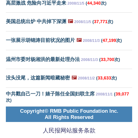
高层激战 危险向习近平走来
(
44,340
次)
2008/11/5
美国总统出炉 中共掉下深渊
🖼️
(
37,771
次)
2008/11/5
一张展示胡锦涛目前状况的图片
🖼️
(
47,199
次)
2008/11/3
温州市委对杨湘洪的最新处理办法
(
33,700
次)
2008/11/3
没头没尾，这篇新闻暗藏秘密
🖼️
(
33,633
次)
2008/11/2
中共戳自己一刀！婊子陈任全国妇联主席
(
39,077
2008/11/1
次)
Copyright© RMB Public Foundation Inc.
All Rights Reserved
人民报网站服务条款