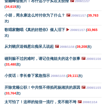
金融峰会图片！布什这小子实在太狡猾
🖼️
2008/11/17
(
34,619
次)
小胡，周永康这么对付你为了什么？
🖼️
(
39,763
2008/11/17
次)
歌唱家翻唱《真的好想你》催人泪下
▶️
(
33,965
2008/11/17
次)
从刘晓庆送钱惹出痴呆儿说起
🖼️
(
39,208
次)
2008/11/16
碰到躲不过的难时，请记住俺姐夫的这个故事
🖼️
2008/11/16
(
33,480
次)
小笑话：李长春下紧急指示
(
29,111
次)
2008/11/15
开除党籍公职！中共恨不得掐死杨湘洪的原因
🖼️
2008/11/15
(
33,764
次)
太可怕了！这样的短信一流行，党不能不垮
🖼️
2008/11/14