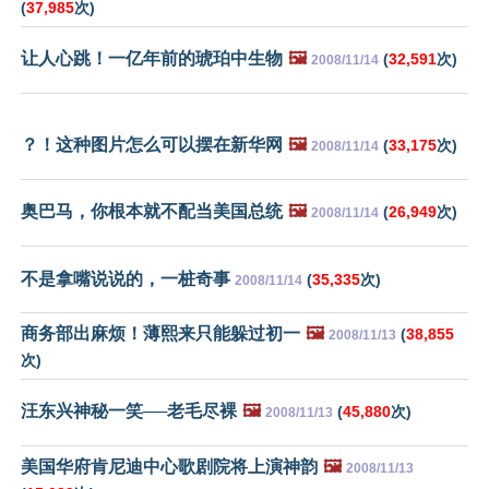
(
37,985
次)
让人心跳！一亿年前的琥珀中生物
🖼️
(
32,591
次)
2008/11/14
？！这种图片怎么可以摆在新华网
🖼️
(
33,175
次)
2008/11/14
奥巴马，你根本就不配当美国总统
🖼️
(
26,949
次)
2008/11/14
不是拿嘴说说的，一桩奇事
(
35,335
次)
2008/11/14
商务部出麻烦！薄熙来只能躲过初一
🖼️
(
38,855
2008/11/13
次)
汪东兴神秘一笑──老毛尽裸
🖼️
(
45,880
次)
2008/11/13
美国华府肯尼迪中心歌剧院将上演神韵
🖼️
2008/11/13