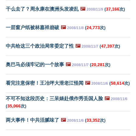
干么去了？周永康在澳洲头发凌乱
🖼️
(
37,166
次)
2008/11/9
一层窗户纸被林嘉祥崩破
🖼️
(
24,773
次)
2008/11/8
中共给这三个政治局常委定了性
🖼️
(
47,397
次)
2008/11/7
奥巴马必须牢记的一个故事
🖼️
(
20,281
次)
2008/11/7
看完注意保密！王冶坪大泄老江怪闻
🖼️
(
58,614
次)
2008/11/6
不可不知这段历史：三呆婊赴俄作秀丢国人脸
🖼️
2008/11/6
(
35,066
次)
两大事件！中共活腻味了
🖼️
(
33,352
次)
2008/11/6