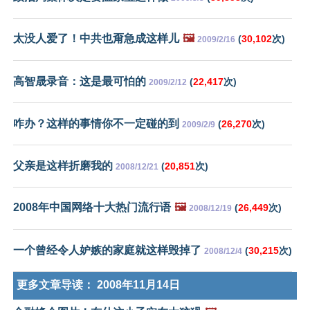
太没人爱了！中共也甭急成这样儿
🖼️
(
30,102
次)
2009/2/16
高智晟录音：这是最可怕的
(
22,417
次)
2009/2/12
咋办？这样的事情你不一定碰的到
(
26,270
次)
2009/2/9
父亲是这样折磨我的
(
20,851
次)
2008/12/21
2008年中国网络十大热门流行语
🖼️
(
26,449
次)
2008/12/19
一个曾经令人妒嫉的家庭就这样毁掉了
(
30,215
次)
2008/12/4
更多文章导读：
2008年11月14日