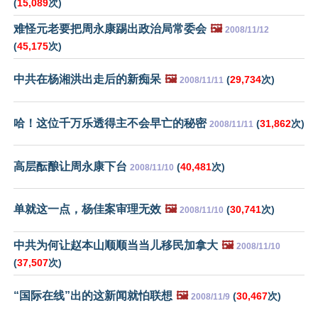
(
15,089
次)
难怪元老要把周永康踢出政治局常委会
🖼️
2008/11/12
(
45,175
次)
中共在杨湘洪出走后的新痴呆
🖼️
(
29,734
次)
2008/11/11
哈！这位千万乐透得主不会早亡的秘密
(
31,862
次)
2008/11/11
高层酝酿让周永康下台
(
40,481
次)
2008/11/10
单就这一点，杨佳案审理无效
🖼️
(
30,741
次)
2008/11/10
中共为何让赵本山顺顺当当儿移民加拿大
🖼️
2008/11/10
(
37,507
次)
“国际在线”出的这新闻就怕联想
🖼️
(
30,467
次)
2008/11/9