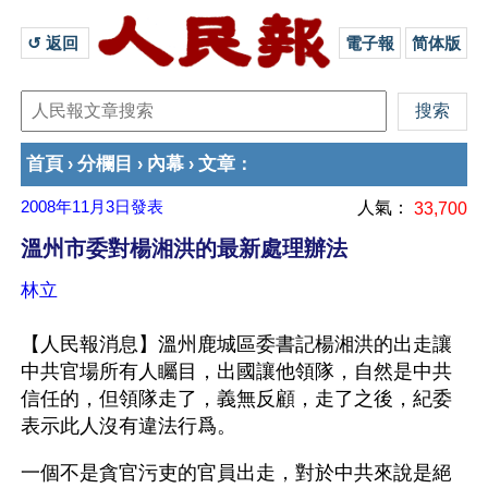
↺ 返回 
電子報
简体版
首頁
分欄目
內幕
文章
›
›
›
：
2008年11月3日
發表
人氣：
33,700
溫州市委對楊湘洪的最新處理辦法
林立
【人民報消息】溫州鹿城區委書記楊湘洪的出走讓
中共官場所有人矚目，出國讓他領隊，自然是中共
信任的，但領隊走了，義無反顧，走了之後，紀委
表示此人沒有違法行爲。
一個不是貪官污吏的官員出走，對於中共來說是絕