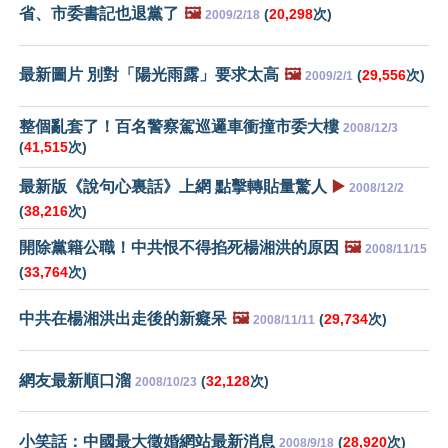
省、市委書記也退黨了
🖼️
(
20,298
次)
2009/2/18
最新圖片 別對「陽光雨露」要求太高
🖼️
(
29,556
次)
2009/2/1
整個亂套了！百名警察駕巡邏車衝撞市委大樓
2008/12/3
(
41,515
次)
最新版《說句心裏話》上網 點擊轉貼量驚人
▶️
2008/12/2
(
38,216
次)
開除黨籍公職！中共恨不得掐死楊湘洪的原因
🖼️
2008/11/15
(
33,764
次)
中共在楊湘洪出走後的新癡呆
🖼️
(
29,734
次)
2008/11/11
網友最新順口溜
(
32,128
次)
2008/10/23
小笑話：中國最大徵婚網站最新消息
(
28,920
次)
2008/9/18