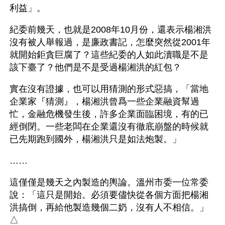
利益」。
紀委前幾天，也就是2008年10月份，還表示楊湘洪
沒有被人舉報過，是廉政書記，怎麼突然從2001年
就開始鉅貪巨腐了？這些紀委的人如此瀆職是不是
該下臺了？他們是不是受過楊湘洪的紅包？
實在沒有證據，也可以用猜測的形式惡搞，「當地
企業家『猜測』，楊湘洪曾爲一些企業融資幫過
忙，金融危機發生後，許多企業面臨困境，有的已
經倒閉。一些老闆在企業還沒有徹底崩盤的時候就
已先期跑到國外，楊湘洪只是如法炮製。」
……
這僅僅是幾天之內製造的輿論。溫州市委一位常委
說：「這只是開始。必須要儘快從各個方面把楊湘
洪搞倒，再給他製造幾個二奶，沒有人不相信。」
△