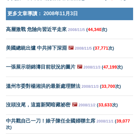
更多文章導讀：
2008年11月3日
高層激戰 危險向習近平走來
(
44,340
次)
2008/11/5
美國總統出爐 中共掉下深淵
🖼️
(
37,771
次)
2008/11/5
一張展示胡錦濤目前狀況的圖片
🖼️
(
47,199
次)
2008/11/3
溫州市委對楊湘洪的最新處理辦法
(
33,700
次)
2008/11/3
沒頭沒尾，這篇新聞暗藏祕密
🖼️
(
33,633
次)
2008/11/2
中共戳自己一刀！婊子陳任全國婦聯主席
(
39,077
2008/11/1
次)