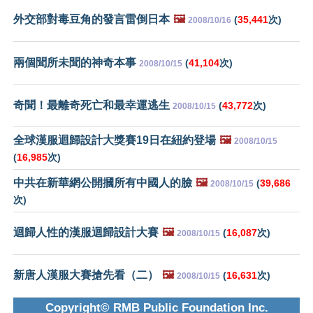
外交部對毒豆角的發言雷倒日本
🖼️
(
35,441
次)
2008/10/16
兩個聞所未聞的神奇本事
(
41,104
次)
2008/10/15
奇聞！最離奇死亡和最幸運逃生
(
43,772
次)
2008/10/15
全球漢服迴歸設計大獎賽19日在紐約登場
🖼️
2008/10/15
(
16,985
次)
中共在新華網公開摑所有中國人的臉
🖼️
(
39,686
2008/10/15
次)
迴歸人性的漢服迴歸設計大賽
🖼️
(
16,087
次)
2008/10/15
新唐人漢服大賽搶先看（二）
🖼️
(
16,631
次)
2008/10/15
Copyright© RMB Public Foundation Inc.