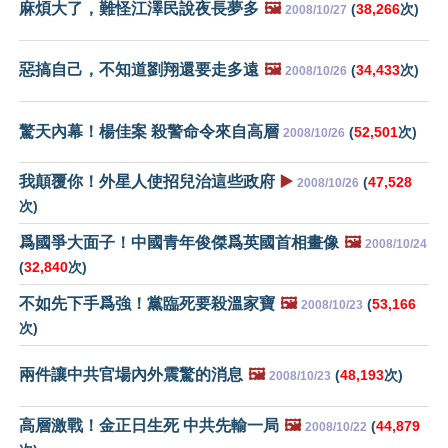
麻煩大了，難怪江澤民說夜長夢多
🖼️
(
38,266
次)
2008/10/27
惡搞自己，不知道劉翔還要走多遠
🖼️
(
34,433
次)
2008/10/26
驚天內幕！楊佳案 殺警命令來自高層
(
52,501
次)
2008/10/26
我顛覆你！外星人使招兒治這些政府
▶️
(
47,528
2008/10/26
次)
爲國爭大面子！中國青年俊傑爲英國首相畫像
🖼️
2008/10/24
(
32,840
次)
不如先下手爲強！黨臨死要殺溫家寶
🖼️
(
53,166
2008/10/23
次)
兩件讓中共官場內外震驚的消息
🖼️
(
48,193
次)
2008/10/23
高層激戰！金正日生死 中共先輸一局
🖼️
(
44,879
2008/10/22