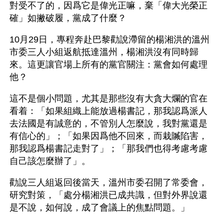
對受不了的，因爲它是偉光正嘛，棄「偉大光榮正
確」如撇破履，黨成了什麼？
10月29日，專程奔赴巴黎勸說滯留的楊湘洪的溫州
市委三人小組返航抵達溫州，楊湘洪沒有同時歸
來。這更讓官場上所有的黨官關注：黨會如何處理
他？
這不是個小問題，尤其是那些沒有大貪大爛的官在
看着：「如果組織上能放過楊書記，那我認爲派人
去法國是有誠意的，不管別人怎麼說，我對黨還是
有信心的」；「如果因爲他不回來，而栽贓陷害，
那我認爲楊書記走對了」；「那我們也得考慮考慮
自己該怎麼辦了」。
勸說三人組返回後當天，溫州市委召開了常委會，
研究對策，「處分楊湘洪已成共識，但對外界說還
是不說，如何說，成了會議上的焦點問題。」