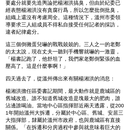
要處分就要先造輿論把楊湘洪搞臭，但由於紀委已
經表態楊湘洪沒有貪腐行爲，所以怎麼批倒批臭，
組織上還沒有考慮周全。這種情況下，溫州市委領
導要求三人組成員不得私自接受任何記者的採訪，
違者紀律處分。
這三個倒黴蛋兒嚇的戰戰兢兢的。三人之一的老鄭
的太太說，現在丈夫一聽到手機響就嚇的一激靈，
「楊書記跑了，他舒坦了，我們家老鄭倒緊張的血
壓高了。這是什麼事啊！」
四天過去了，從溫州傳出來有關楊湘洪的消息：
楊湘洪擔任區委書記期間，最大動作就是鹿城區的
舊城改造。誰不知道舊城改造是塊最大的肥肉，誰
沾邊誰喝油。當地中心區指揮部近兩天透露，從200
1年開始溫州大拆遷，分屬於中心區、舊城、安居三
大指揮部，隸屬於溫州市政府，也與鹿城區有直接
關係。「在拆遷和分房過程中參與就意味着巨大的