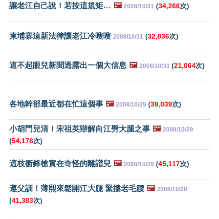
讓老江自己說！若按這規矩…
🖼️
(
34,266
次)
2008/10/31
柬埔寨這新法律讓老江冷嗖嗖
(
32,836
次)
2008/10/31
這不起眼兒新聞透露出一個大信息
🖼️
(
21,064
次)
2008/10/30
各地幹部最近都在忙這個事
🖼️
(
39,039
次)
2008/10/29
小胡門兒清！宋祖英辯解向江劈大腿之事
🖼️
2008/10/29
(
54,176
次)
這枝衝鋒槍實在奇怪的離譜兒
🖼️
(
45,117
次)
2008/10/29
遵父訓！薄熙來鬆開江大腿 緊摟老毛腰
🖼️
2008/10/28
(
41,383
次)