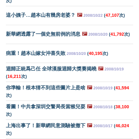
次)
這小姨子…趙本山有幾房老婆？
🖼️
(
47,107
次)
2008/10/22
新華網透露了一個史無前例的消息
🖼️
(
41,792
次)
2008/10/20
病重！趙本山嫁女沖喜失敗
(
40,195
次)
2008/10/20
迴歸正統爲己任 全球漢服迴歸大獎賽揭曉
🖼️
2008/10/19
(
16,211
次)
你準輸！根本猜不到這些圖片上是啥
🖼️
(
41,594
2008/10/19
次)
看圖！中共拿深圳交警局長當猴兒耍
🖼️
(
38,100
2008/10/18
次)
上海出事了！新華網民意測驗被撤下
🖼️
(
46,024
2008/10/17
次)