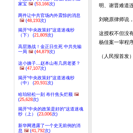
家宝
🖼️
(
53,166
次)
明、谢晋难道
两件让中共官场内外震惊的消息
刘晓原律师说，
🖼️
(
48,193
次)
揭开“中央政策好”这道迷魂纱
这授权不但没
（下） (
21,809
次)
杨佳案一审程
高层激战！金正日生死 中共先输
一局
🖼️
(
44,879
次)
（人民报首发
这小姨子…赵本山有几房老婆？
🖼️
(
47,107
次)
揭开“中央政策好”这道迷魂纱
（中） (
20,931
次)
哈珀轻松一刻 布什焦头烂额
🖼️
(
25,628
次)
揭开“中央的政策是好的”这道迷魂
纱（上） (
23,006
次)
新华网透露了一个史无前例的消
息
🖼️
(
41,792
次)