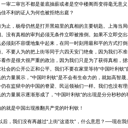
，一审二审岂不都是釜底抽薪或者是空中楼阁而变得毫无意义
杨佳不利的证人为何也被拒绝出庭？
前为止，杨母仍然是打开黑箱里的真相的主要钥匙。上海当局
相。没有真相的审判必须无条件立即被推倒。如果不立即交出
民必须刻不容缓地集中起来，在同一时刻用最和平的方式打倒
街。不要人为的把上街等同于六四天安门绝食，因为我们不准
事看作是很大很严重的政治，因为我们只是为了获得真相，拯
求社会的公开公正和公平。我们不要在家里等待“中国叶利钦”
民的力量展示，“中国叶利钦”是不会有生命力的，就如高智晟
今仍在监狱中的中国的脊梁、民运领袖们一样。我们也没有理
的力量展示逐渐形成了，“中国叶利钦”的出现是分分秒秒的
怕的就是中国出现推翻共产党的叶利钦！
以后，我们没有再越过“上街”这道坎”，什么意思？──现在