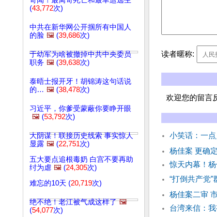
奇闻！最离奇死亡和最幸运逃生
(
43,772
次)
中共在新华网公开掴所有中国人
的脸
🖼️
(
39,686
次)
读者暱称:
于幼军为啥被撤掉中共中央委员
职务
🖼️
(
39,638
次)
泰晤士报开牙！胡锦涛这句话说
的…
🖼️
(
38,478
次)
欢迎您的留言
习近平，你爹受蒙蔽你要睁开眼
🖼️
(
53,792
次)
小笑话：一点
大阴谋！联接历史线索 事实惊人
显露
🖼️
(
22,751
次)
杨佳案 更确
五大要点追根毒奶 白宫不要再助
惊天内幕！杨
纣为虐
🖼️
(
24,305
次)
“打倒共产党
难忘的10天 (
20,719
次)
杨佳案二审 
绝不绝！老江被气成这样了
🖼️
台湾来信：我
(
54,077
次)