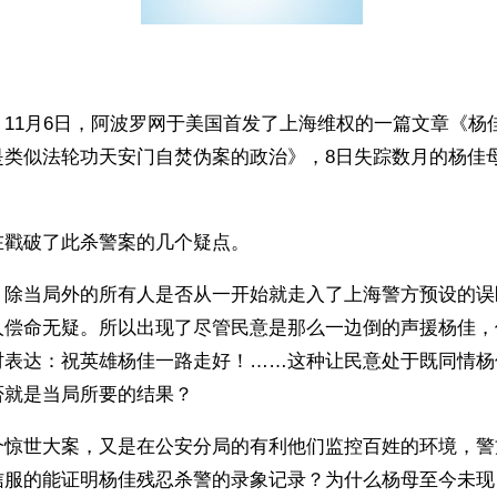
11月6日，阿波罗网于美国首发了上海维权的一篇文章《杨
是类似法轮功天安门自焚伪案的政治》，8日失踪数月的杨佳
在戳破了此杀警案的几个疑点。
，除当局外的所有人是否从一开始就走入了上海警方预设的误
人偿命无疑。所以出现了尽管民意是那么一边倒的声援杨佳，
时表达：祝英雄杨佳一路走好！……这种让民意处于既同情杨
否就是当局所要的结果？
个惊世大案，又是在公安分局的有利他们监控百姓的环境，警
信服的能证明杨佳残忍杀警的录象记录？为什么杨母至今未现