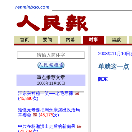
首页
要闻
内幕
时事
幽默
2008年11月10日
单就这一点
重点推荐文章
陈东
2008年11月10日
汪东兴神秘一笑──老毛尽裸
🖼️
(
45,880
次)
难怪元老要把周永康踢出政治局
常委会
🖼️
(
45,175
次)
中共在杨湘洪出走后的新痴呆
🖼️
(
29,734
次)