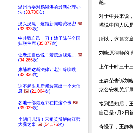
越。
温州市委对杨湘洪的最新处理办
法 (
33,700
次)
对于中共来说
没头没尾，这篇新闻暗藏秘密
🖼️
嘴说中国人民是
(
33,633
次)
中共戳自己一刀！婊子陈任全国
所以，这篇文章
妇联主席 (
39,077
次)
刘晓原律师的
让老江自己说！若按这规矩…
🖼️
(
34,266
次)
上午十时三十
柬埔寨这新法律让老江冷嗖嗖
(
32,836
次)
王静荣告诉刘晓
这不起眼儿新闻透露出一个大信
京公安机关所
息
🖼️
(
21,064
次)
各地干部最近都在忙这个事
🖼️
接到通知后，王
(
39,039
次)
自己是7月2日
小胡门儿清！宋祖英辩解向江劈
大腿之事
🖼️
(
54,176
次)
奇怪了，王静梅