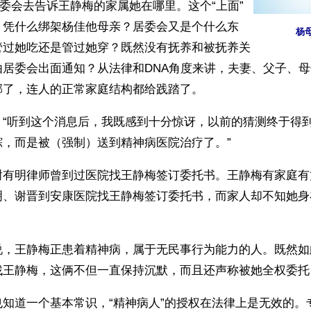
居委会去告诉王静梅的家属她在哪里。这个“上面”
，凭什么绑架杨佳他母亲？居委会又是个什么东
杨
管过她吃还是管过她穿？既然没有抚养和被抚养关
由居委会出面通知？从法律和DNA角度来讲，夫妻、父子、
邪了，连人的正常家庭结构都给践踏了。
，“听到这个消息后，我既感到十分惊讶，以前的猜测终于得
踪，而是被（强制）送到精神病医院治疗了。”
谢有明律师曾到过医院找王静梅签订委托书。王静梅有家庭有
明、谢晋到安康医院找王静梅签订委托书，而家人却不知她身
说，王静梅正患着精神病，属于无民事行为能力的人。既然如
找王静梅，这俩不但一直保持沉默，而且还声称被她全权委托
也知道一个基本常识，“精神病人”的授权在法律上是无效的。