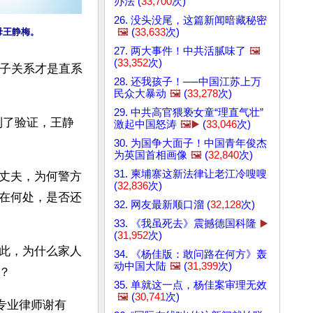
办法 (
33,700
次)
26. 没头没尾，这篇新闻暗藏秘密
🖼️
(
33,633
次)
母王静梅。
27. 两大事件！中共活腻味了
🖼️
(
33,352
次)
母子关系才是直系
28. 还我孩子！──中国江苏上万
民众大暴动
🖼️
(
33,278
次)
29. 中共高官猥亵女童“理直气壮”
到了验证，王静
激起中国怒涛
🖼️▶️
(
33,046
次)
30. 为国争大面子！中国青年俊杰
为英国首相画像
🖼️
(
32,840
次)
31. 柬埔寨这新法律让老江冷嗖嗖
丈夫，为何警方
(
32,836
次)
在何处，是否还
32. 网友最新顺口溜 (
32,128
次)
33. 《我虽死去》震撼德国科隆
▶️
(
31,952
次)
此，为什么家人
34. 《杨佳版：敢问路在何方》轰
动中国大陆
🖼️
(
31,399
次)
？ 
35. 单就这一点，杨佳案审理无效
🖼️
(
30,741
次)
专业律师谢有