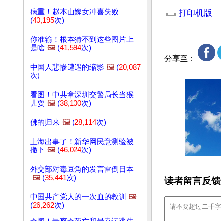
文章网址: http://w
病重！赵本山嫁女冲喜失败
打印机版
(
40,195
次)
你准输！根本猜不到这些图片上
是啥
🖼️
(
41,594
次)
分享至：
中国人悲惨遭遇的缩影
🖼️
(
20,087
次)
看图！中共拿深圳交警局长当猴
儿耍
🖼️
(
38,100
次)
佛的归来
🖼️
(
28,114
次)
上海出事了！新华网民意测验被
撤下
🖼️
(
46,024
次)
外交部对毒豆角的发言雷倒日本
🖼️
(
35,441
次)
读者留言反馈
中国共产党人的一次血的教训
🖼️
(
26,262
次)