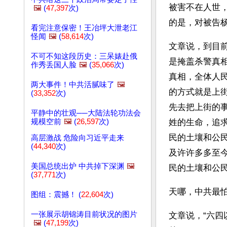
被害不在人世
🖼️
(
47,397
次)
的是，对被告
看完注意保密！王冶坪大泄老江
怪闻
🖼️
(
58,614
次)
文章说，到目
不可不知这段历史：三呆婊赴俄
是掩盖杀警真
作秀丢国人脸
🖼️
(
35,066
次)
真相，全体人
两大事件！中共活腻味了
🖼️
的方式就是上
(
33,352
次)
先去把上街的
平静中的壮观──大陆法轮功法会
规模空前
🖼️
(
26,597
次)
姓的生命，追
民的土壤和公
高层激战 危险向习近平走来
(
44,340
次)
及许许多多至
美国总统出炉 中共掉下深渊
🖼️
民的土壤和公民
(
37,771
次)
天哪，中共最
图组：震撼！ (
22,604
次)
一张展示胡锦涛目前状况的图片
文章说，“六四
🖼️
(
47,199
次)