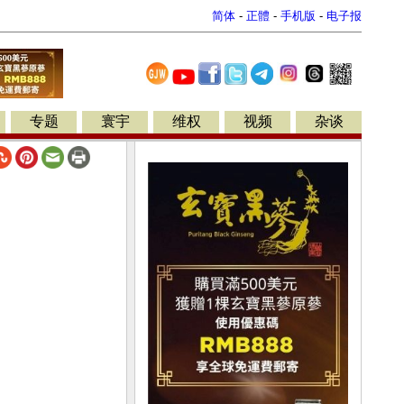
简体
-
正體
-
手机版
-
电子报
专题
寰宇
维权
视频
杂谈