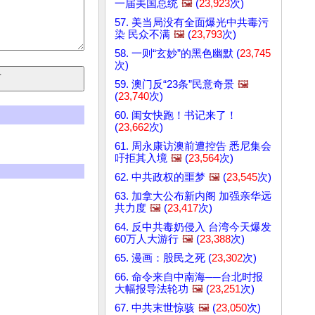
一届美国总统
🖼️
(
23,923
次)
57. 美当局没有全面爆光中共毒污
染 民众不满
🖼️
(
23,793
次)
58. 一则“玄妙”的黑色幽默 (
23,745
次)
59. 澳门反“23条”民意奇景
🖼️
(
23,740
次)
60. 闺女快跑！书记来了！
(
23,662
次)
61. 周永康访澳前遭控告 悉尼集会
吁拒其入境
🖼️
(
23,564
次)
62. 中共政权的噩梦
🖼️
(
23,545
次)
63. 加拿大公布新内阁 加强亲华远
共力度
🖼️
(
23,417
次)
64. 反中共毒奶侵入 台湾今天爆发
60万人大游行
🖼️
(
23,388
次)
65. 漫画：股民之死 (
23,302
次)
66. 命令来自中南海──台北时报
大幅报导法轮功
🖼️
(
23,251
次)
67. 中共末世惊骇
🖼️
(
23,050
次)