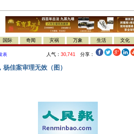
国际
奇闻
灾祸
万象
生活
文化
人气：
30,741
分享：
发表
，杨佳案审理无效（图）