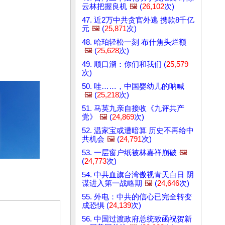
云林把握良机
🖼️
(
26,102
次)
47. 近2万中共贪官外逃 携款8千亿
元
🖼️
(
25,871
次)
48. 哈珀轻松一刻 布什焦头烂额
🖼️
(
25,628
次)
49. 顺口溜：你们和我们 (
25,579
次)
50. 哇……，中国婴幼儿的呐喊
🖼️
(
25,218
次)
51. 马英九亲自接收《九评共产
党》
🖼️
(
24,869
次)
52. 温家宝或遭暗算 历史不再给中
共机会
🖼️
(
24,791
次)
53. 一层窗户纸被林嘉祥崩破
🖼️
(
24,773
次)
54. 中共血旗台湾傲视青天白日 阴
谋进入第一战略期
🖼️
(
24,646
次)
55. 外电：中共的信心已完全转变
成恐惧 (
24,139
次)
56. 中国过渡政府总统致函祝贺新