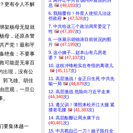
5. 两件让中共官场内外震惊的消
？更有令人不解
息
🖼️
(
48,193
次)
6. 我颠覆你！外星人使招儿治这
些政府
▶️
(
47,528
次)
7. 中共给这三个政治局常委定了
绑架杨母无疑就
性
🖼️
(
47,397
次)
杨母，还原杀警
8. 一张展示胡锦涛目前状况的图
片
🖼️
(
47,199
次)
共产党！最和平
9. 这小姨子…赵本山有几房老
备绝食；不要事
婆？
🖼️
(
47,107
次)
救可能是无辜百
10. 这枝冲锋枪实在奇怪的离谱儿
🖼️
(
45,117
次)
的出现，没有公
11. 高层激战！金正日生死 中共先
、郭飞雄、胡佳
输一局
🖼️
(
44,879
次)
由悲观，一旦公
12. 高层激战 危险向习近平走来
(
44,340
次)
事。
13. 遵父训！薄熙来松开江大腿 紧
搂老毛腰
🖼️
(
41,383
次)
14. 高层酝酿让周永康下台
(
40,481
次)
我们要集体越一
15. 中共戳自己一刀！婊子陈任全