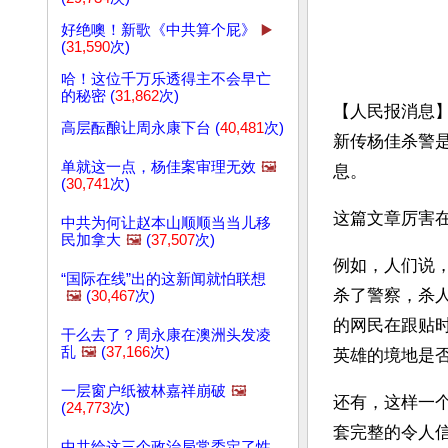
好绝噢！新歌《中共算个屁》
▶️
(
31,590
次)
哈！这位千万乐透得主不会早亡
的秘密 (
31,862
次)
【人民报消息】
高层酝酿让周永康下台 (
40,481
次)
新传杨佳杀警
单就这一点，杨佳案审理无效
🖼️
息。
(
30,741
次)
这篇文章厉害
中共为何让赵本山顺顺当当儿移
民加拿大
🖼️
(
37,507
次)
例如，人们说
“国际在线”出的这新闻就怕联想
杀了警察，杀
🖼️
(
30,467
次)
的网民在跟贴
干么去了？周永康在澳洲头发凌
乱
🖼️
(
37,166
次)
英雄的境地是
一层窗户纸被林嘉祥崩破
🖼️
还有，这样一
(
24,773
次)
套完整的令人
中共给这三个政治局常委定了性