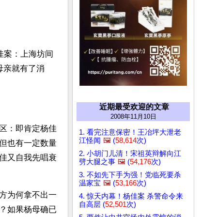
佳案：上海坊间
母亲就有了消
近期最受欢迎的文章
2008年11月10日
区：即肯定杨佳
1. 看完注意保密！王冶坪大泄老
江怪闻
🖼️
(
58,614
次)
但也有一定数量
2. 小胡门儿清！宋祖英辩解向江
佳又自我先唱衰
劈大腿之事
🖼️
(
54,176
次)
3. 不如先下手为强！党临死要杀
温家宝
🖼️
(
53,166
次)
方为何拿不出一
4. 惊天内幕！杨佳案 杀警命令来
自高层 (
52,501
次)
？如果杨母确已