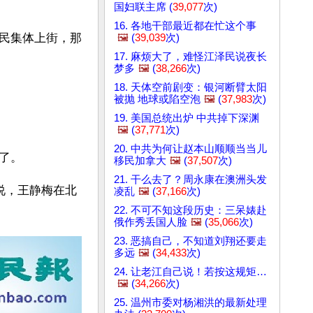
国妇联主席 (
39,077
次)
16. 各地干部最近都在忙这个事
民集体上街，那
🖼️
(
39,039
次)
17. 麻烦大了，难怪江泽民说夜长
梦多
🖼️
(
38,266
次)
18. 天体空前剧变：银河断臂太阳
被抛 地球或陷空泡
🖼️
(
37,983
次)
19. 美国总统出炉 中共掉下深渊
🖼️
(
37,771
次)
20. 中共为何让赵本山顺顺当当儿
了。
移民加拿大
🖼️
(
37,507
次)
21. 干么去了？周永康在澳洲头发
说，王静梅在北
凌乱
🖼️
(
37,166
次)
22. 不可不知这段历史：三呆婊赴
俄作秀丢国人脸
🖼️
(
35,066
次)
23. 恶搞自己，不知道刘翔还要走
多远
🖼️
(
34,433
次)
24. 让老江自己说！若按这规矩…
🖼️
(
34,266
次)
25. 温州市委对杨湘洪的最新处理