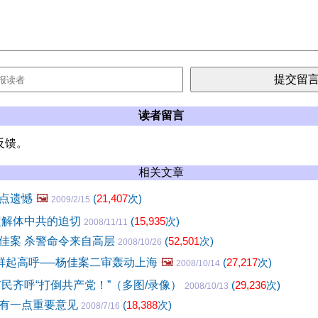
读者留言
反馈。
相关文章
点遗憾
🖼️
(
21,407
次)
2009/2/15
定解体中共的迫切
(
15,935
次)
2008/11/11
佳案 杀警命令来自高层
(
52,501
次)
2008/10/26
”群起高呼──杨佳案二审轰动上海
🖼️
(
27,217
次)
2008/10/14
市民齐呼“打倒共产党！”（多图/录像）
(
29,236
次)
2008/10/13
有一点重要意见
(
18,388
次)
2008/7/16