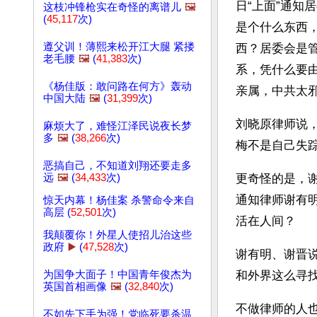
日“上面”通知
这枝冲锋枪实在奇怪的离谱儿
🖼️
(
45,117
次)
是个什么东西
遵父训！薄熙来松开江大腿 紧搂
西？居委会是
老毛腰
🖼️
(
41,383
次)
系，凭什么要
《杨佳版：敢问路在何方》轰动
亲属，中共太
中国大陆
🖼️
(
31,399
次)
刘晓原律师说
麻烦大了，难怪江泽民说夜长梦
多
🖼️
(
38,266
次)
梅不是自己失
恶搞自己，不知道刘翔还要走多
远
🖼️
(
34,433
次)
更奇怪的是，
通知律师谢有
惊天内幕！杨佳案 杀警命令来自
高层 (
52,501
次)
活在人间？
我颠覆你！外星人使招儿治这些
政府
▶️
(
47,528
次)
谢有明、谢晋
为国争大面子！中国青年俊杰为
和外界这么寻
英国首相画像
🖼️
(
32,840
次)
不做律师的人
不如先下手为强！党临死要杀温