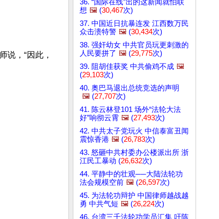
36. “国际在线”出的这新闻就怕联
想
🖼️
(
30,467
次)
37. 中国近日抗暴连发 江西数万民
众击溃特警
🖼️
(
30,434
次)
38. 强奸幼女 中共官员玩更刺激的
人民要拼了
🖼️
(
29,775
次)
师说，“因此，
39. 阻胡佳获奖 中共偷鸡不成
🖼️
(
29,103
次)
40. 奥巴马退出总统竞选的声明
🖼️
(
27,707
次)
41. 陈云林登101 场外“法轮大法
好”响彻云霄
🖼️
(
27,493
次)
42. 中共太子党玩火 中信泰富丑闻
震惊香港
🖼️
(
26,783
次)
43. 怒砸中共村委办公楼派出所 浙
江民工暴动 (
26,632
次)
44. 平静中的壮观──大陆法轮功
法会规模空前
🖼️
(
26,597
次)
45. 为法轮功辩护 中国律师越战越
勇 中共气短
🖼️
(
26,224
次)
46. 台湾三千法轮功学员汇集 吁陈