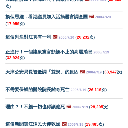
次)
換個思維，看港議員加入活摘器官調查團
🖼️
2006/7/20
(
17,959
次)
這個判決對江真有一利
🖼️
(
20,232
次)
2006/7/20
正進行！一個讓衆黨官顫慄不止的高層消息
2006/7/19
(
32,924
次)
天津公安局長被低調「雙規」的原因
🖼️
(
33,947
次)
2006/7/19
不需要保鮮的醫院院長離奇死亡
(
26,119
次)
2006/7/19
理由？！不顧一切也得讓他死
🖼️
(
28,205
次)
2006/7/19
這個新聞讓江澤民大便乾燥
🖼️
(
19,465
次)
2006/7/19