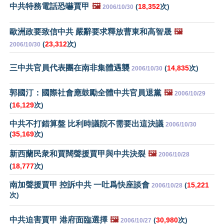
中共特務電話恐嚇賈甲
🖼️
(
18,352
次)
2006/10/30
歐洲政要致信中共 嚴辭要求釋放曹東和高智晟
🖼️
(
23,312
次)
2006/10/30
三中共官員代表團在南非集體遇襲
(
14,835
次)
2006/10/30
郭國汀：國際社會應鼓勵全體中共官員退黨
🖼️
2006/10/29
(
16,129
次)
中共不打錯算盤 比利時議院不需要出這決議
2006/10/30
(
35,169
次)
新西蘭民衆和賈闊聲援賈甲與中共決裂
🖼️
2006/10/28
(
18,777
次)
南加聲援賈甲 控訴中共 一吐爲快座談會
(
15,221
2006/10/28
次)
中共迫害賈甲 港府面臨選擇
🖼️
(
30,980
次)
2006/10/27