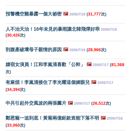
預警機空難暴露一個大祕密
🖼️
(
31,777
次)
2006/7/18
人不治天治！16年未見的暴雨讓北韓飛彈好乖
2006/7/18
(
30,426
次)
剖腹產破壞母子親情的原因
🖼️
(
28,966
次)
2006/7/18
嫖宿女演員！江和李嵐清喜歡「公幹」
🖼️
(
81,368
2006/7/17
次)
有麻煩！李嵐清接住了李光耀這個媚眼兒
🖼️
2006/7/17
(
34,394
次)
中共引起外交風波的兩張圖片
🖼️
(
26,512
次)
2006/7/17
鄭恩寵一追到底！黃菊兩億鉅款豈能下落不明
🖼️
2006/7/16
(
33,060
次)