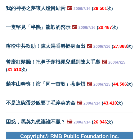
我的神祕之夢讓人瞠目結舌
🖼️
(
28,501
次)
2006/7/16
一隻罕見「半熟」龍蝦的啓示
🖼️
(
29,487
次)
2006/7/16
喀喳中共軟肋！陳太爲香港挺身而出
🖼️
(
27,888
次)
2006/7/16
曾慶紅髮賤！把鼻子穿根繩兒遞到陳太手裏
🖼️
2006/7/15
(
31,513
次)
趙本山奔喪！演「同一首歌」惹麻煩
🖼️
(
44,506
次)
2006/7/15
不是這碗蛋炒飯要了毛岸英的命
🖼️
(
43,410
次)
2006/7/14
困惑，馬英九想讓誰不贏？
🖼️
(
26,946
次)
2006/7/14
Copyright© RMB Public Foundation Inc.