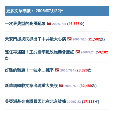
更多文章導讀：
2006年7月22日
一次最典型的高層亂象
🖼️
(
46,358
次)
2006/7/25
天安門抓哭民抓出了中共最大心病
🖼️
(
21,582
次)
2006/7/25
連任再遇阻！王兆國李鐵映炮轟曾慶紅
🖼️
(
59,182
2006/7/24
次)
好難的難題！一盆水…擺平
🖼️
(
28,370
次)
2006/7/24
新華網轉載文章出現重大失誤
🖼️
(
32,489
次)
2006/7/23
美亞洲基金會職員因此在北京被捕
(
17,113
次)
2006/7/23