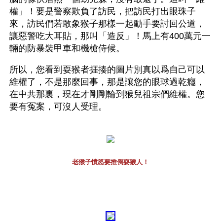
權」！要是警察欺負了訪民，把訪民打出眼珠子
來，訪民們若敢象猴子那樣一起動手要討回公道，
讓惡警吃大耳貼，那叫「造反」！馬上有400萬元一
輛的防暴裝甲車和機槍侍候。
所以，您看到耍猴者捱揍的圖片別真以爲自己可以
維權了，不是那麼回事，那是讓您的眼球過乾癮，
在中共那裏，現在才剛剛輪到猴兒祖宗們維權。您
要有冤案，可沒人受理。
老猴子憤怒要推倒耍猴人！