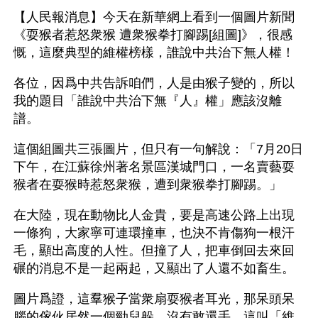
【人民報消息】今天在新華網上看到一個圖片新聞
《耍猴者惹怒衆猴 遭衆猴拳打腳踢[組圖]》，很感
慨，這麼典型的維權榜樣，誰說中共治下無人權！
各位，因爲中共告訴咱們，人是由猴子變的，所以
我的題目「誰說中共治下無『人』權」應該沒離
譜。
這個組圖共三張圖片，但只有一句解說：「7月20日
下午，在江蘇徐州著名景區漢城門口，一名賣藝耍
猴者在耍猴時惹怒衆猴，遭到衆猴拳打腳踢。」
在大陸，現在動物比人金貴，要是高速公路上出現
一條狗，大家寧可連環撞車，也決不肯傷狗一根汗
毛，顯出高度的人性。但撞了人，把車倒回去來回
碾的消息不是一起兩起，又顯出了人還不如畜生。
圖片爲證，這羣猴子當衆扇耍猴者耳光，那呆頭呆
腦的傢伙居然一個勁兒躲，沒有敢還手。這叫「維