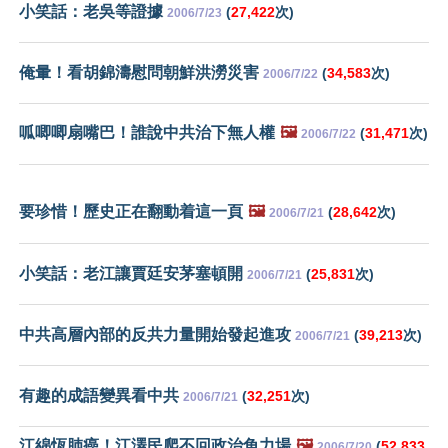
小笑話：老吳等證據
(
27,422
次)
2006/7/23
俺暈！看胡錦濤慰問朝鮮洪澇災害
(
34,583
次)
2006/7/22
呱唧唧扇嘴巴！誰說中共治下無人權
🖼️
(
31,471
次)
2006/7/22
要珍惜！歷史正在翻動着這一頁
🖼️
(
28,642
次)
2006/7/21
小笑話：老江讓賈廷安茅塞頓開
(
25,831
次)
2006/7/21
中共高層內部的反共力量開始發起進攻
(
39,213
次)
2006/7/21
有趣的成語變異看中共
(
32,251
次)
2006/7/21
江綿恆肺癌！江澤民爬不回政治角力場
🖼️
(
52,833
2006/7/20