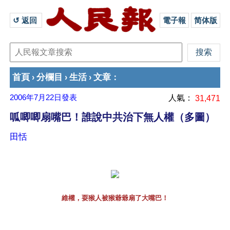
↺ 返回 
電子報
简体版
首頁
分欄目
生活
文章
›
›
›
：
2006年7月22日
發表
人氣：
31,471
呱唧唧扇嘴巴！誰說中共治下無人權（多圖）
田恬
維權，耍猴人被猴爺爺扇了大嘴巴！