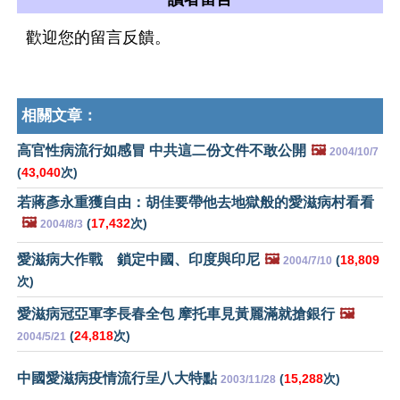
歡迎您的留言反饋。
相關文章：
高官性病流行如感冒 中共這二份文件不敢公開
🖼️
2004/10/7
(
43,040
次)
若蔣彥永重獲自由：胡佳要帶他去地獄般的愛滋病村看看
🖼️
(
17,432
次)
2004/8/3
愛滋病大作戰 鎖定中國、印度與印尼
🖼️
(
18,809
2004/7/10
次)
愛滋病冠亞軍李長春全包 摩托車見黃麗滿就搶銀行
🖼️
(
24,818
次)
2004/5/21
中國愛滋病疫情流行呈八大特點
(
15,288
次)
2003/11/28