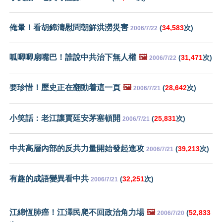
俺暈！看胡錦濤慰問朝鮮洪澇災害
(
34,583
次)
2006/7/22
呱唧唧扇嘴巴！誰說中共治下無人權
🖼️
(
31,471
次)
2006/7/22
要珍惜！歷史正在翻動着這一頁
🖼️
(
28,642
次)
2006/7/21
小笑話：老江讓賈廷安茅塞頓開
(
25,831
次)
2006/7/21
中共高層內部的反共力量開始發起進攻
(
39,213
次)
2006/7/21
有趣的成語變異看中共
(
32,251
次)
2006/7/21
江綿恆肺癌！江澤民爬不回政治角力場
🖼️
(
52,833
2006/7/20