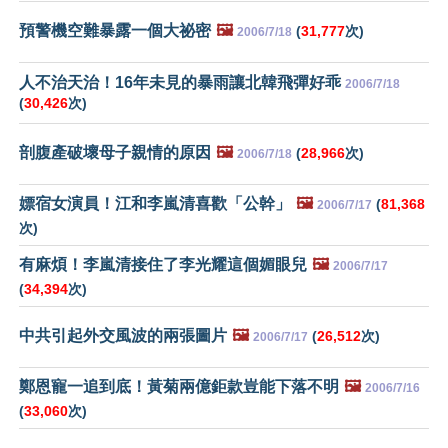
預警機空難暴露一個大祕密
🖼️
(
31,777
次)
2006/7/18
人不治天治！16年未見的暴雨讓北韓飛彈好乖
2006/7/18
(
30,426
次)
剖腹產破壞母子親情的原因
🖼️
(
28,966
次)
2006/7/18
嫖宿女演員！江和李嵐清喜歡「公幹」
🖼️
(
81,368
2006/7/17
次)
有麻煩！李嵐清接住了李光耀這個媚眼兒
🖼️
2006/7/17
(
34,394
次)
中共引起外交風波的兩張圖片
🖼️
(
26,512
次)
2006/7/17
鄭恩寵一追到底！黃菊兩億鉅款豈能下落不明
🖼️
2006/7/16
(
33,060
次)