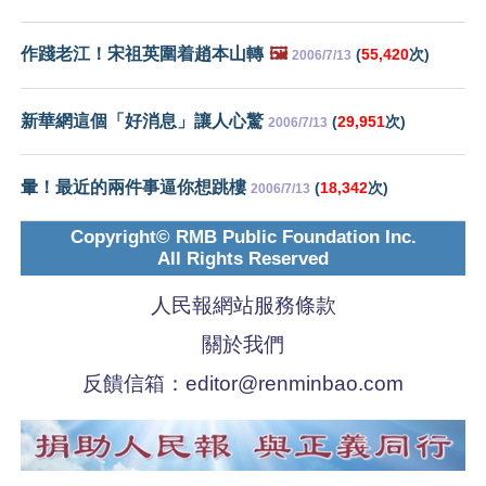
作踐老江！宋祖英圍着趙本山轉
🖼️
(
55,420
次)
2006/7/13
新華網這個「好消息」讓人心驚
(
29,951
次)
2006/7/13
暈！最近的兩件事逼你想跳樓
(
18,342
次)
2006/7/13
Copyright© RMB Public Foundation Inc.
All Rights Reserved
人民報網站服務條款
關於我們
反饋信箱：
editor@renminbao.com