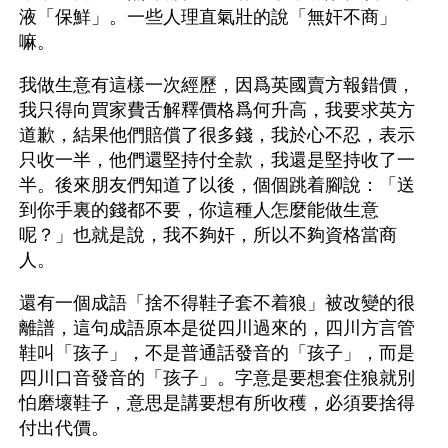
液「保鮮」。一些人理直氣壯的說「無奸不商」
嘛。
我做生意有這樣一次經歷，因爲英國賣方報錯價，
我只得向買家費舌解釋價格爲何升高，我要求英方
道歉，結果他們賠償了很多錢，我於心不忍，表示
只收一半，他們還堅持付全款，我還是堅持收了一
半。後來朋友們知道了以後，個個跳着腳說：「送
到你手裏的錢都不要，你這種人怎麼能做生意
呢？」也就是說，我不夠奸，所以不夠資格當商
人。 
還有一個成語「捨不得鞋子套不着狼」被改變的很
離譜，這句成語原本是從四川過來的，四川方言管
鞋叫「孩子」，不是普通話發音的「孩子」，而是
四川口音發音的「孩子」。字意是要想套住狼就別
怕磨壞鞋子，意思是講要想有所收穫，必須要捨得
付出代價。