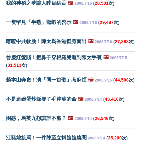
我的神祕之夢讓人瞠目結舌
🖼️
(
28,501
次)
2006/7/16
一隻罕見「半熟」龍蝦的啓示
🖼️
(
29,487
次)
2006/7/16
喀喳中共軟肋！陳太爲香港挺身而出
🖼️
(
27,888
次)
2006/7/16
曾慶紅髮賤！把鼻子穿根繩兒遞到陳太手裏
🖼️
2006/7/15
(
31,513
次)
趙本山奔喪！演「同一首歌」惹麻煩
🖼️
(
44,506
次)
2006/7/15
不是這碗蛋炒飯要了毛岸英的命
🖼️
(
43,410
次)
2006/7/14
困惑，馬英九想讓誰不贏？
🖼️
(
26,946
次)
2006/7/14
江豬媳接罵！一件陳至立抖餿餿糗聞
(
35,200
次)
2006/7/14