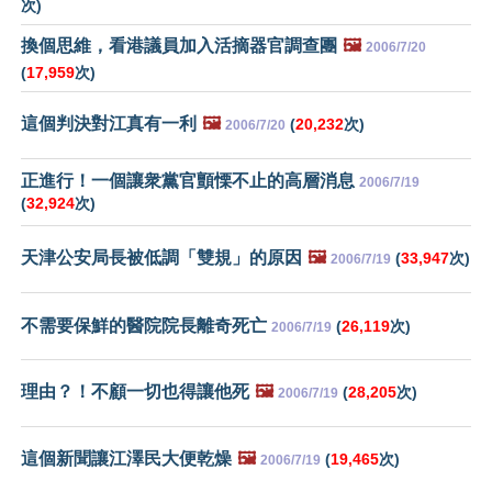
次)
換個思維，看港議員加入活摘器官調查團
🖼️
2006/7/20
(
17,959
次)
這個判決對江真有一利
🖼️
(
20,232
次)
2006/7/20
正進行！一個讓衆黨官顫慄不止的高層消息
2006/7/19
(
32,924
次)
天津公安局長被低調「雙規」的原因
🖼️
(
33,947
次)
2006/7/19
不需要保鮮的醫院院長離奇死亡
(
26,119
次)
2006/7/19
理由？！不顧一切也得讓他死
🖼️
(
28,205
次)
2006/7/19
這個新聞讓江澤民大便乾燥
🖼️
(
19,465
次)
2006/7/19