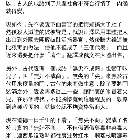
以，古人的成語到了共產社會不符合行情了，內涵
就得變。
現如今，先不要說下面當官的把情婦搞大了肚子，
然後殺人滅證的彼彼皆是，就說江澤民用軍艦把人
出口到外國去開膛破肚活摘器官，然後賺大錢這無
比狠毒的做法，使他不但成了「三個代表」，而且
近來還要把什麼「著作」翻譯成俄文在大陸出售。
另外，古代還有一個成語「無尖不成商」也變了味
兒了，叫「無奸不成商」。無尖的「尖」來源於古
代用來度量的鬥，古代的米商做生意，除了要將鬥
裝滿之外，還要再多舀上一些，讓鬥裏的米冒着尖
兒。在那個時代，不能胸懷寬到這種程度的，敦厚
到這種程度的，就被公認不夠資格當商人。
現在道德一日千里的下滑，「無尖不商」變成了名
符其實的「無奸不商」，不但假酒假藥毒韭菜毒大
米，連西瓜沒熟時都往裏注射紅水，爛荔枝噴灑毒