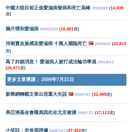
中國大陸目前正值愛滋病發病和死亡高峰
(
14,039
2003/8/26
次)
鴉片煙和愛滋病
(
16,081
次)
2002/12/25
河南賣血族感染愛滋病 十萬人瀕臨死亡
🖼️
(
22,815
2002/9/25
次)
爲了封鎖消息！ 愛滋病人被打成法輪功學員
2002/8/11
(
26,471
次)
更多文章導讀：
2006年7月21日
新華網轉載文章出現重大失誤
🖼️
(
32,489
次)
2006/7/23
美亞洲基金會職員因此在北京被捕
(
17,113
次)
2006/7/23
小笑話：老吳等證據
(
27,422
次)
2006/7/23