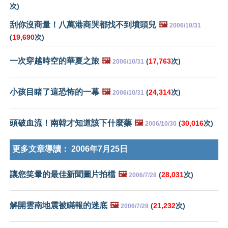
次)
刮你沒商量！八萬港商哭都找不到墳頭兒
🖼️
2006/10/31
(
19,690
次)
一次穿越時空的華夏之旅
🖼️
(
17,763
次)
2006/10/31
小孩目睹了這恐怖的一幕
🖼️
(
24,314
次)
2006/10/31
頭破血流！南韓才知道該下什麼藥
🖼️
(
30,016
次)
2006/10/30
更多文章導讀：
2006年7月25日
讓您笑暈的最佳新聞圖片拍檔
🖼️
(
28,031
次)
2006/7/28
解開雲南地震被瞞報的迷底
🖼️
(
21,232
次)
2006/7/28