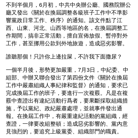
不到半個月，6月初，中共中央辦公廳、國務院辦公
廳又發出《關於在換屆調整各級班子工作中不準影
響黨政日常工作、秩序》的通知。該文件點了江
西、山東、河北、山西等地區的名，在換屆調整工
作期間，搞非正常活動，擅自宣佈放假、暫停對外
工作，甚至挪用公款到外地旅遊，造成惡劣影響。
誰聽那個！只許你上邊拉屎，不許我下面撒尿？
一個半月後，形勢更加嚴重，7月3日，中紀委、中
組部、中辦又聯合發出了第四份文件《關於在換屆
工作中嚴肅組織人事紀律和監督》的通知，要求已
完成換屆工作的班子，要進行一次複覈。凡是在複
覈中查證出有違紀活動行爲者，要果斷採取組織措
施，予以黨紀、政紀嚴肅處理，並就事件發出通
報。在換屆工作中，有嚴重違紀活動的黨組織，經
查證，一律要改組整頓；造成惡劣影響的、黨內意
見強烈的，要追究上級黨委、組織部門的職責。