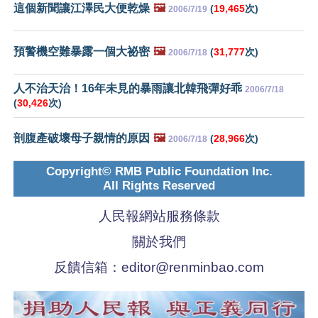
這個新聞讓江澤民大便乾燥
🖼️
(
19,465
次)
2006/7/19
預警機空難暴露一個大祕密
🖼️
(
31,777
次)
2006/7/18
人不治天治！16年未見的暴雨讓北韓飛彈好乖
2006/7/18
(
30,426
次)
剖腹產破壞母子親情的原因
🖼️
(
28,966
次)
2006/7/18
Copyright© RMB Public Foundation Inc.
All Rights Reserved
人民報網站服務條款
關於我們
反饋信箱：
editor@renminbao.com