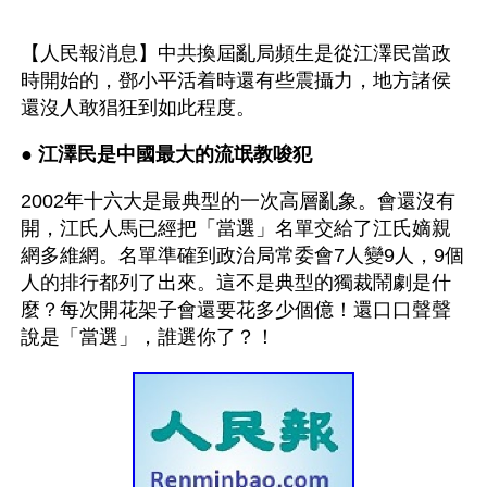
【人民報消息】中共換屆亂局頻生是從江澤民當政
時開始的，鄧小平活着時還有些震攝力，地方諸侯
還沒人敢猖狂到如此程度。
● 
江澤民是中國最大的流氓教唆犯 
2002年十六大是最典型的一次高層亂象。會還沒有
開，江氏人馬已經把「當選」名單交給了江氏嫡親
網多維網。名單準確到政治局常委會7人變9人，9個
人的排行都列了出來。這不是典型的獨裁鬧劇是什
麼？每次開花架子會還要花多少個億！還口口聲聲
說是「當選」，誰選你了？！