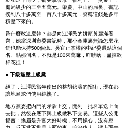
動和退下前夕，搞突擊發放「福利」、「獎金」，
處局級少的三至五萬元。肇慶、中山的局長、書記
撈到八十多萬至一百八十多萬元，聲稱這錢是多年
積壓下來的。
爲什麼敢這麼幹？都是向江澤民的姘頭黃麗滿看
齊，她當深圳市委書記時，那小金庫裏無論怎麼花
銷也能保持500個億。吳官正掌權的中紀委還點這個
名、點那個名，不就是100來萬嘛，咋唬啥，盡揀軟
棉花捏！
● 
下級黨壓上級黨 
絕了，江澤民當年使出的整胡錦濤的招術，現在都
讓地頭蛇們使用純熟了。
地方黨委把內鬥的矛盾上交，開列一批名單送上面
去批，然後在底下與上級做私下交易。這些人公開
揚言：換屆是升官大好時機，不用操心，沒有壓
力，反正批不批是上面的事，咱沒仇人，讓上面去