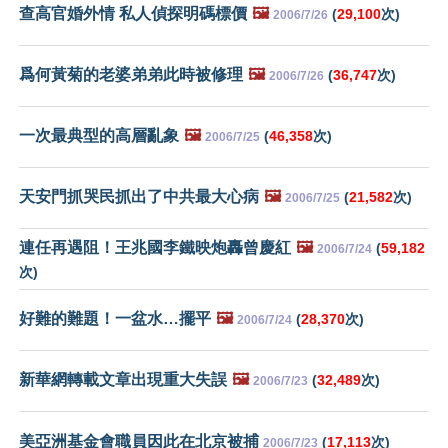
查高官婚外情 私人偵探明碼標價
🖼️
(
29,100
次)
2006/7/26
爲何黃菊的老婆弟弟此時被修理
🖼️
(
36,747
次)
2006/7/26
一次最典型的高層亂象
🖼️
(
46,358
次)
2006/7/25
天安門抓哭民抓出了中共最大心病
🖼️
(
21,582
次)
2006/7/25
連任再遇阻！王兆國李鐵映炮轟曾慶紅
🖼️
(
59,182
2006/7/24
次)
好難的難題！一盆水…擺平
🖼️
(
28,370
次)
2006/7/24
新華網轉載文章出現重大失誤
🖼️
(
32,489
次)
2006/7/23
美亞洲基金會職員因此在北京被捕
(
17,113
次)
2006/7/23