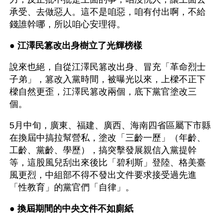
承受、去做惡人。這不是咱惡，咱有付出啊，不給
錢誰幹哪，所以咱心安理得。
● 
江澤民篡改出身樹立了光輝榜樣 
說來也絕，自從江澤民篡改出身、冒充「革命烈士
子弟」，篡改入黨時間，被曝光以來，上樑不正下
樑自然更歪，江澤民篡改兩個，底下黨官塗改三
個。
5月中旬，廣東、福建、廣西、海南四省區屬下市縣
在換屆中搞拉幫營私，塗改「三齡一歷」（年齡、
工齡、黨齡、學歷），搞突擊發展親信入黨提幹
等，這股風兒刮出來後比「碧利斯」登陸、格美臺
風更烈，中組部不得不發出文件要求接受過先進
「性教育」的黨官們「自律」。
● 
換屆期間的中央文件不如廁紙 