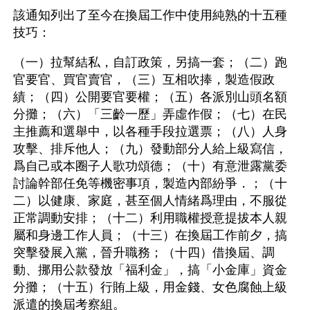
該通知列出了至今在換屆工作中使用純熟的十五種
技巧：
（一）拉幫結私，自訂政策，另搞一套；（二）跑
官要官、買官賣官，（三）互相吹捧，製造假政
績；（四）公開要官要權；（五）各派別山頭名額
分攤；（六）「三齡一歷」弄虛作假；（七）在民
主推薦和選舉中，以各種手段拉選票；（八）人身
攻擊、排斥他人；（九）發動部分人給上級寫信，
爲自己或本圈子人歌功頌德；（十）有意泄露黨委
討論幹部任免等機密事項，製造內部紛爭．；（十
二）以健康、家庭，甚至個人情緒爲理由，不服從
正常調動安排；（十二）利用職權授意提拔本人親
屬和身邊工作人員；（十三）在換屆工作前夕，搞
突擊發展入黨，晉升職務；（十四）借換屆、調
動、挪用公款發放「福利金」，搞「小金庫」資金
分攤；（十五）行賄上級，用金錢、女色腐蝕上級
派遣的換屆考察組。