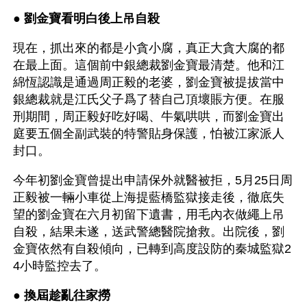
● 
劉金寶看明白後上吊自殺 
現在，抓出來的都是小貪小腐，真正大貪大腐的都
在最上面。這個前中銀總裁劉金寶最清楚。他和江
綿恆認識是通過周正毅的老婆，劉金寶被提拔當中
銀總裁就是江氏父子爲了替自己頂壞賬方便。在服
刑期間，周正毅好吃好喝、牛氣哄哄，而劉金寶出
庭要五個全副武裝的特警貼身保護，怕被江家派人
封口。
今年初劉金寶曾提出申請保外就醫被拒，5月25日周
正毅被一輛小車從上海提藍橋監獄接走後，徹底失
望的劉金寶在六月初留下遺書，用毛內衣做繩上吊
自殺，結果未遂，送武警總醫院搶救。出院後，劉
金寶依然有自殺傾向，已轉到高度設防的秦城監獄2
4小時監控去了。
● 
換屆趁亂往家撈 