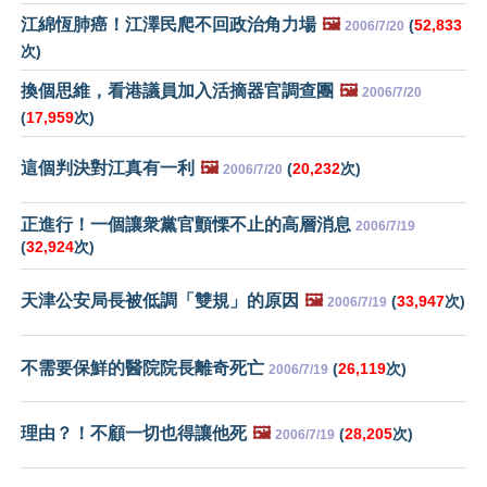
江綿恆肺癌！江澤民爬不回政治角力場
🖼️
(
52,833
2006/7/20
次)
換個思維，看港議員加入活摘器官調查團
🖼️
2006/7/20
(
17,959
次)
這個判決對江真有一利
🖼️
(
20,232
次)
2006/7/20
正進行！一個讓衆黨官顫慄不止的高層消息
2006/7/19
(
32,924
次)
天津公安局長被低調「雙規」的原因
🖼️
(
33,947
次)
2006/7/19
不需要保鮮的醫院院長離奇死亡
(
26,119
次)
2006/7/19
理由？！不顧一切也得讓他死
🖼️
(
28,205
次)
2006/7/19