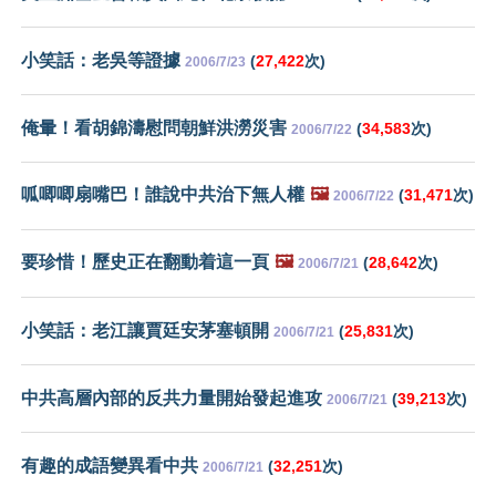
小笑話：老吳等證據
(
27,422
次)
2006/7/23
俺暈！看胡錦濤慰問朝鮮洪澇災害
(
34,583
次)
2006/7/22
呱唧唧扇嘴巴！誰說中共治下無人權
🖼️
(
31,471
次)
2006/7/22
要珍惜！歷史正在翻動着這一頁
🖼️
(
28,642
次)
2006/7/21
小笑話：老江讓賈廷安茅塞頓開
(
25,831
次)
2006/7/21
中共高層內部的反共力量開始發起進攻
(
39,213
次)
2006/7/21
有趣的成語變異看中共
(
32,251
次)
2006/7/21