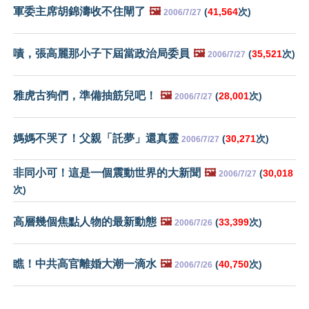
軍委主席胡錦濤收不住閘了
🖼️
(
41,564
次)
2006/7/27
嘖，張高麗那小子下屆當政治局委員
🖼️
(
35,521
次)
2006/7/27
雅虎古狗們，準備抽筋兒吧！
🖼️
(
28,001
次)
2006/7/27
媽媽不哭了！父親「託夢」還真靈
(
30,271
次)
2006/7/27
非同小可！這是一個震動世界的大新聞
🖼️
(
30,018
2006/7/27
次)
高層幾個焦點人物的最新動態
🖼️
(
33,399
次)
2006/7/26
瞧！中共高官離婚大潮一滴水
🖼️
(
40,750
次)
2006/7/26