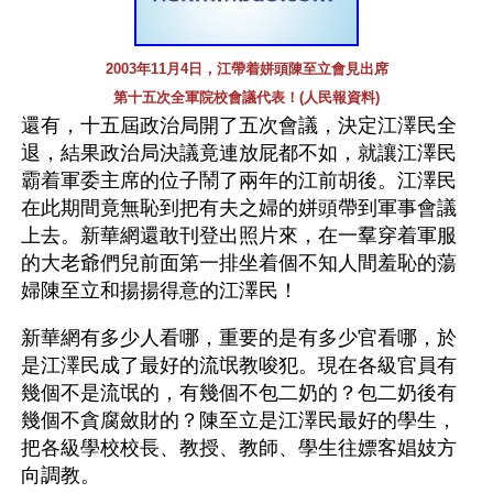
2003年11月4日，江帶着姘頭陳至立會見出席
第十五次全軍院校會議代表！(人民報資料)
還有，十五屆政治局開了五次會議，決定江澤民全
退，結果政治局決議竟連放屁都不如，就讓江澤民
霸着軍委主席的位子鬧了兩年的江前胡後。江澤民
在此期間竟無恥到把有夫之婦的姘頭帶到軍事會議
上去。新華網還敢刊登出照片來，在一羣穿着軍服
的大老爺們兒前面第一排坐着個不知人間羞恥的蕩
婦陳至立和揚揚得意的江澤民！
新華網有多少人看哪，重要的是有多少官看哪，於
是江澤民成了最好的流氓教唆犯。現在各級官員有
幾個不是流氓的，有幾個不包二奶的？包二奶後有
幾個不貪腐斂財的？陳至立是江澤民最好的學生，
把各級學校校長、教授、教師、學生往嫖客娼妓方
向調教。