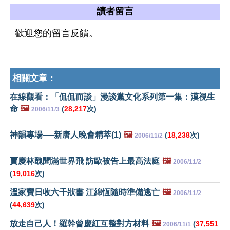
讀者留言
歡迎您的留言反饋。
相關文章：
在線觀看：「侃侃而談」漫談黨文化系列第一集：漠視生
命
🖼️
(
28,217
次)
2006/11/3
神韻專場──新唐人晚會精萃(1)
🖼️
(
18,238
次)
2006/11/2
賈慶林醜聞滿世界飛 訪歐被告上最高法庭
🖼️
2006/11/2
(
19,016
次)
溫家寶日收六千狀書 江綿恆隨時準備逃亡
🖼️
2006/11/2
(
44,639
次)
放走自己人！羅幹曾慶紅互整對方材料
🖼️
(
37,551
2006/11/1