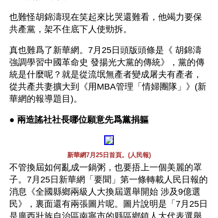
也難怪胡錦濤現在笑起來比哭還難看，他竭力要保
共產黨，架不住底下人使勁拆。
真也難爲了新華網。7月25日頭版頭條是《 胡錦濤
強調學習中國革命史 發揚光大黨的傳統》，黨的傳
統是什麼呢？就是從流氓無產者變成屠夫有產者，
從共產共妻擴大到《用MBA管理「情婦團隊」》(新
華網的報導題目)。
● 
兩造謠社社長哪位願意先爲黨捐軀 
新華網7月25日首頁。(人民報)
不管換屆如何亂成一鍋粥，也要捂上一個美麗的罩
子。7月25日新華網「要聞」第一條轉載人民日報的
消息《全國縣鄉兩級人大換屆選舉開始 涉及9億選
民》，裏面還有兩張圖片呢。圖片說明是「7月25日
是廣西壯族自治區南寧市的縣區鄉鎮人大代表選舉