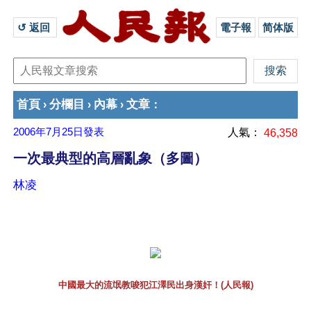
↺ 返回 
電子報
简体版
首頁
分欄目
內幕
文章
›
›
›
：
2006年7月25日
發表
人氣：
46,358
一次最典型的高層亂象（多圖）
林凌
中國最大的流氓教唆犯江澤民出身漢奸！(人民報)