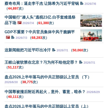
蔡奇布局：逼走李干杰 让陈希为习近平背锅 📝
2026/7/6
（
44,897
次）
中国银行“凑人头”逃税23亿 白手套难逃祭
品下场
🖼️
（
61,380
次）
2026/7/4
GDP不重要？中共官员集体中风干脆躺平
🖼️
📝
（
68,283
次）
2026/7/3
这新闻能把习近平吓出冷汗 📝
（
50,060
次）
2026/7/1
王岐山被软禁在北京？习为何不给他定罪？ 📝
2026/7/1
（
51,117
次）
盘点2026上半年落马的中共正部级以上官员 （下）
（
38,775
次）
2026/6/30
中国尊被撞后附近再起火，意外、蓄意，暗杀？
2026/6/29
（
40,111
次）
盘点2026上半年落马的中共正部级以上官员（上）