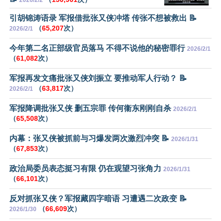
2026/2/2
引胡锦涛语录 军报借批张又侠冲塔 传张不想被救出 📝
（
65,207
次）
2026/2/1
今年第二名正部级官员落马 不得不说他的秘密罪行
2026/2/1
（
61,082
次）
军报再发文痛批张又侠刘振立 要推动军人行动？ 📝
（
63,817
次）
2026/2/1
军报降调批张又侠 删五宗罪 传何衞东刚刚自杀
2026/2/1
（
65,508
次）
内幕：张又侠被抓前与习爆发两次激烈冲突 📝
2026/1/31
（
67,853
次）
政治局委员表态挺习有限 仍在观望习张角力
2026/1/31
（
66,101
次）
反对抓张又侠？军报藏四字暗语 习遭遇二次政变 📝
（
66,609
次）
2026/1/30