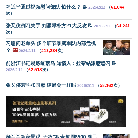
习近平通过视频慰问部队 怕什么？ 📝
（
61,044
2026/2/12
次）
张又侠倒习失手 刘源邓朴方21大反攻 📝
（
64,241
2026/2/11
次）
习慰问老军头 多个细节暴露军队内部危机
？
🖼️
（
213,234
次）
2026/2/11
前浙江书记易炼红落马 知情人：拉帮结派惹怒习 📝
（
62,518
次）
2026/2/11
张又侠若学张国焘 结局会一样吗
（
58,162
次）
2026/2/11
杨兰兰新家景观“无敌”租金每周8500 澳元