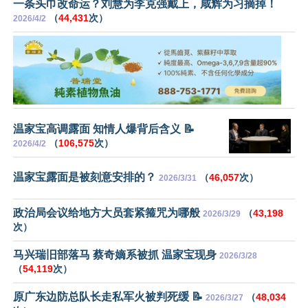
一条头巾改命运？刘慧为李克强戴上，咸辉为习摘掉！
（
44,431
次）
2026/4/2
温家宝高调露面 知情人爆背后含义 📝
（
106,575
次）
2026/4/2
温家宝露面是被刻意安排的？
（
46,057
次）
2026/3/31
政治局会议给地方大员套紧箍咒为哪般
（
43,198
2026/3/29
次）
马兴瑞旧部落马 蔡奇嫡系被抓 温家宝现身
2026/3/28
（
54,119
次）
原广东边防总队长走私军火被判死缓 📝
（
48,034
2026/3/27