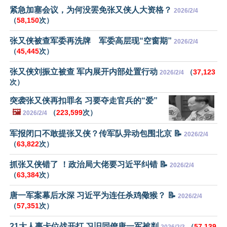
紧急加塞会议，为何没罢免张又侠人大资格？
2026/2/4
（
58,150
次）
张又侠被查军委再洗牌 军委高层现“空窗期”
2026/2/4
（
45,445
次）
张又侠刘振立被查 军内展开内部处置行动
（
37,123
2026/2/4
次）
突袭张又侠再扣罪名 习要夺走官兵的“爱”
🖼️
（
223,599
次）
2026/2/4
军报闭口不敢提张又侠？传军队异动包围北京 📝
2026/2/4
（
63,822
次）
抓张又侠错了 ！政治局大佬要习近平纠错 📝
2026/2/4
（
63,384
次）
唐一军案幕后水深 习近平为连任杀鸡儆猴？ 📝
2026/2/4
（
57,351
次）
21大人事卡位战开打 习旧同僚唐一军被判
（
57,139
2026/2/3