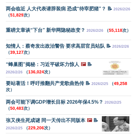
两会临近 人大代表请辞装病 恐成“待宰肥猪”？ 📝
2026/2/26
（
51,829
次）
重磅文章谈“下台” 新华网隐秘政变？
（
55,118
次）
2026/2/26
知情人：蔡奇发出政治警告 要求高层官员站队 📝
2026/2/26
（
39,127
次）
“蜂巢图”揭秘：习近平破坏力惊人
🖼️
📝
（
136,024
次）
2026/2/26
要站著活！呼吁推翻共产党歌曲热传 📝
（
49,258
2026/2/25
次）
两会可能下调GDP增长目标 2026年保4.5%？
2026/2/25
（
50,483
次）
张又侠生死成谜 同一天传出不同版本
🖼️
📝
（
229,206
次）
2026/2/25