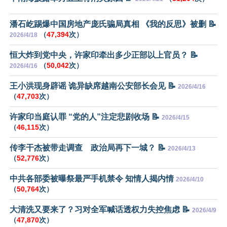
潘石屹踢爆中国房地产庞氏骗局真相 《我的反思》被删 📝
（
47,394
次）
2026/4/18
恒大炸到党中央，许家印牵出多少正部以上官员？ 📝
（
50,042
次）
2026/4/16
王小洪现身辟谣 诡异缺席越南公安部长会见 📝
2026/4/16
（
47,703
次）
许家印当庭认罪 “党的人”注定悲剧收场 📝
2026/4/15
（
46,115
次）
传李干杰被带走调查 政治局再下一城？ 📝
2026/4/13
（
52,776
次）
中共各部委被曝祭最严手机禁令 知情人揭内情
2026/4/10
（
50,764
次）
大清洗又要来了？习对全军喊话透权力失控焦虑 📝
2026/4/9
（
47,870
次）