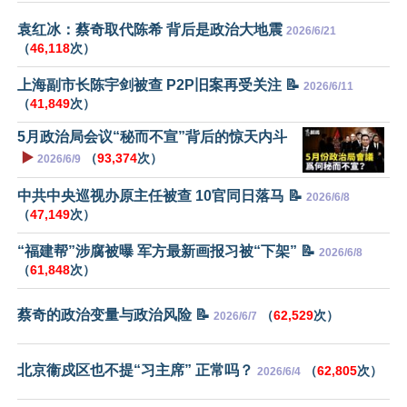
袁红冰：蔡奇取代陈希 背后是政治大地震
2026/6/21
（
46,118
次）
上海副市长陈宇剑被查 P2P旧案再受关注 📝
2026/6/11
（
41,849
次）
5月政治局会议“秘而不宣”背后的惊天内斗
▶️
（
93,374
次）
2026/6/9
中共中央巡视办原主任被查 10官同日落马 📝
2026/6/8
（
47,149
次）
“福建帮”涉腐被曝 军方最新画报习被“下架” 📝
2026/6/8
（
61,848
次）
蔡奇的政治变量与政治风险 📝
（
62,529
次）
2026/6/7
北京衞戍区也不提“习主席” 正常吗？
（
62,805
次）
2026/6/4