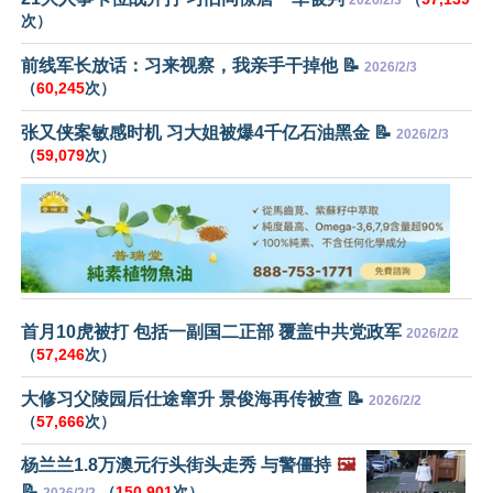
次）
前线军长放话：习来视察，我亲手干掉他 📝
2026/2/3
（
60,245
次）
张又侠案敏感时机 习大姐被爆4千亿石油黑金 📝
2026/2/3
（
59,079
次）
首月10虎被打 包括一副国二正部 覆盖中共党政军
2026/2/2
（
57,246
次）
大修习父陵园后仕途窜升 景俊海再传被查 📝
2026/2/2
（
57,666
次）
杨兰兰1.8万澳元行头街头走秀 与警僵持
🖼️
📝
（
150,901
次）