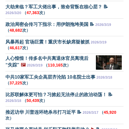
大劫来临？军工大佬出事，致命背叛在核心层？ 📝
（
47,363
次）
2026/3/20
政治局密会传习下指示：用伊朗拖垮美国 📝
2026/3/19
（
48,682
次）
风暴再起 官场巨震！重庆市长缺席疑被抓
2026/3/19
（
46,617
次）
人心惶惶！传多名中共离退休官员离境后
“失踪”
🖼️
（
110,165
次）
2026/3/19
中共10家军工央企高层齐沦陷 10名院士出事
2026/3/18
（
37,225
次）
比苏联解体更可怕？习掀起无法停止的政治动荡！ 📝
（
50,439
次）
2026/3/18
推迟访华 川普连环绝杀吊打习近平 📝
（
45,920
2026/3/17
次）