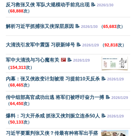
反习救张又侠 军队大规模动手前兆出现 📝
2026/1/30
（
68,888
次）
解析习近平抓捕张又侠深层原因 📝
（
65,683
次）
2026/1/30
大清洗引发军中震荡 习获新绰号 📝
（
92,818
次）
2026/1/29
军中大清洗与习心魔有关
🖼️
📝
2026/1/29
（
154,313
次）
内幕：张又侠政变计划被泄 习提前10天反杀 📝
2026/1/29
（
68,465
次）
传中组部高官成功出逃 将军们被呼吁奋力一搏 📝
2026/1/29
（
64,450
次）
爆料：习大开杀戒 抓张又侠刘振立连杀50人 📝
2026/1/29
（
50,133
次）
习近平要重判张又侠？传最有种将军出手搭