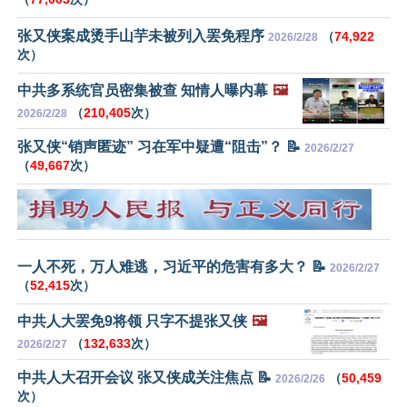
张又侠案成烫手山芋未被列入罢免程序
（
74,922
2026/2/28
次）
中共多系统官员密集被查 知情人曝内幕
🖼️
（
210,405
次）
2026/2/28
张又侠“销声匿迹” 习在军中疑遭“阻击”？ 📝
2026/2/27
（
49,667
次）
一人不死，万人难逃，习近平的危害有多大？ 📝
2026/2/27
（
52,415
次）
中共人大罢免9将领 只字不提张又侠
🖼️
（
132,633
次）
2026/2/27
中共人大召开会议 张又侠成关注焦点 📝
（
50,459
2026/2/26
次）