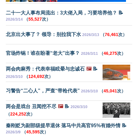
二十一大人事布局流出：3大佬入局，习要培养他？ 📝
（
55,527
次）
2026/3/14
北京出大事了？ 领导：别拉我下水
（
76,461
次）
2026/3/13
官场炸锅！谁在盼著“老大”出事？
（
46,275
次）
2026/3/11
两会肉麻秀：代表幸福眩晕与忠诚石
🖼️
📝
（
124,692
次）
2026/3/10
习警告“二心人”，严查“带枪代表”
（
45,041
次）
2026/3/10
两会是戏台 丑闻挖不尽
🖼️
📝
2026/3/10
（
224,252
次）
秦刚贬为副部级提早退休 落马中共高官95%有婚外情 📝
（
45,595
次）
2026/3/9