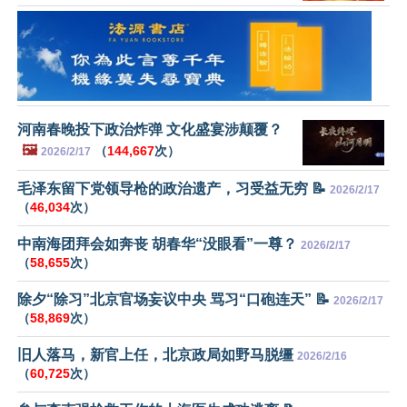
河南春晚投下政治炸弹 文化盛宴涉颠覆？
🖼️
（
144,667
次）
2026/2/17
毛泽东留下党领导枪的政治遗产，习受益无穷 📝
2026/2/17
（
46,034
次）
中南海团拜会如奔丧 胡春华“没眼看”一尊？
2026/2/17
（
58,655
次）
除夕“除习”北京官场妄议中央 骂习“口砲连天” 📝
2026/2/17
（
58,869
次）
旧人落马，新官上任，北京政局如野马脱缰
2026/2/16
（
60,725
次）