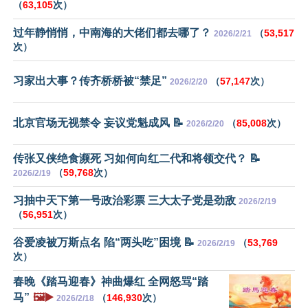
（
63,105
次）
过年静悄悄，中南海的大佬们都去哪了？
（
53,517
2026/2/21
次）
习家出大事？传齐桥桥被“禁足”
（
57,147
次）
2026/2/20
北京官场无视禁令 妄议党魁成风 📝
（
85,008
次）
2026/2/20
传张又侠绝食濒死 习如何向红二代和将领交代？ 📝
（
59,768
次）
2026/2/19
习抽中天下第一号政治彩票 三大太子党是劲敌
2026/2/19
（
56,951
次）
谷爱凌被万斯点名 陷“两头吃”困境 📝
（
53,769
2026/2/19
次）
春晚《踏马迎春》神曲爆红 全网怒骂“踏
马”
🖼️▶️
（
146,930
次）
2026/2/18