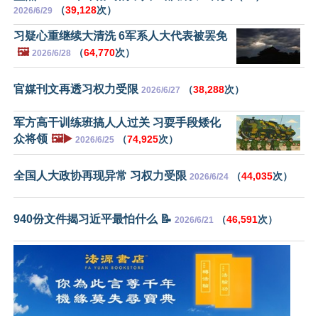
（
39,128
次）
2026/6/29
习疑心重继续大清洗 6军系人大代表被罢免
🖼️
（
64,770
次）
2026/6/28
官媒刊文再透习权力受限
（
38,288
次）
2026/6/27
军方高干训练班搞人人过关 习耍手段矮化
众将领
🖼️▶️
（
74,925
次）
2026/6/25
全国人大政协再现异常 习权力受限
（
44,035
次）
2026/6/24
940份文件揭习近平最怕什么 📝
（
46,591
次）
2026/6/21