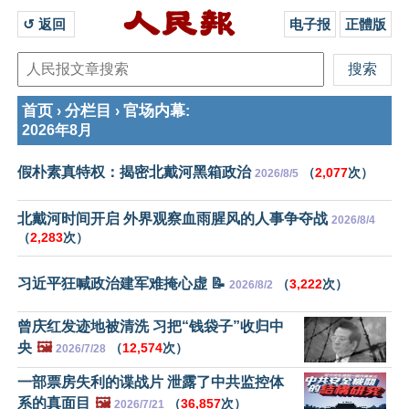
↺ 返回 
电子报
正體版
首页
分栏目
官场内幕
›
›
:
2026年8月
假朴素真特权：揭密北戴河黑箱政治
（
2,077
次）
2026/8/5
北戴河时间开启 外界观察血雨腥风的人事争夺战
2026/8/4
（
2,283
次）
习近平狂喊政治建军难掩心虚 📝
（
3,222
次）
2026/8/2
曾庆红发迹地被清洗 习把“钱袋子”收归中
央
🖼️
（
12,574
次）
2026/7/28
一部票房失利的谍战片 泄露了中共监控体
系的真面目
🖼️
（
36,857
次）
2026/7/21