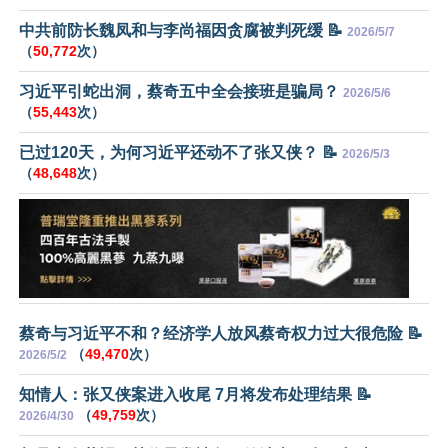
中共前防长魏凤和与李尚福因贪腐被判死缓 📝
2026/5/7
（
50,772
次）
习近平引蛇出洞，蔡奇五中全会接班是骗局？
2026/5/6
（
55,443
次）
已过120天，为何习近平还动不了张又侠？ 📝
2026/5/3
（
48,648
次）
蔡奇与习近平不和？经济学人放风蔡奇权力过大很危险 📝
（
49,470
次）
2026/5/2
知情人：张又侠案进入收尾 7月将发布处理结果 📝
（
49,759
次）
2026/4/30