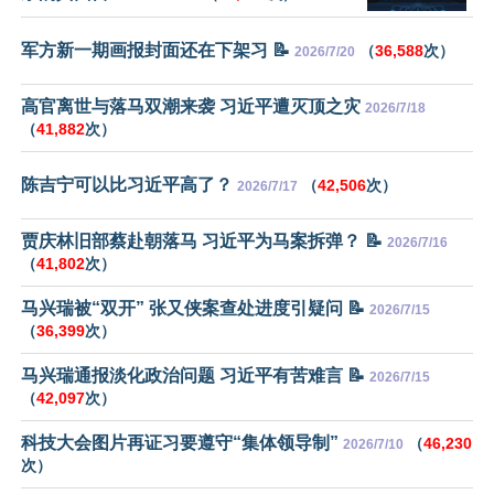
军方新一期画报封面还在下架习 📝
（
36,588
次）
2026/7/20
高官离世与落马双潮来袭 习近平遭灭顶之灾
2026/7/18
（
41,882
次）
陈吉宁可以比习近平高了？
（
42,506
次）
2026/7/17
贾庆林旧部蔡赴朝落马 习近平为马案拆弹？ 📝
2026/7/16
（
41,802
次）
马兴瑞被“双开” 张又侠案查处进度引疑问 📝
2026/7/15
（
36,399
次）
马兴瑞通报淡化政治问题 习近平有苦难言 📝
2026/7/15
（
42,097
次）
科技大会图片再证习要遵守“集体领导制”
（
46,230
2026/7/10
次）