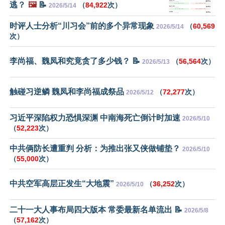
逃？
🖼️
📝
（
84,922
次）
2026/5/14
时评人士分析“川习会”前的多个异常现象
（
60,569
2026/5/14
次）
李尚福、魏凤和究竟贪了多少钱？ 📝
（
56,564
次）
2026/5/13
触碰习逆鳞 魏凤和李尚福成祭品
（
72,277
次）
2026/5/12
习近平深陷权力恐惧深渊 中南海死亡倒计时加速
2026/5/10
（
52,223
次）
中共俩防长遭重判 分析：为推出张又侠做铺垫？
2026/5/10
（
55,000
次）
中共空军高层正发生“大地震”
（
36,252
次）
2026/5/10
二十一大人事布局四大版本 常委最新名单流出 📝
2026/5/8
（
57,162
次）