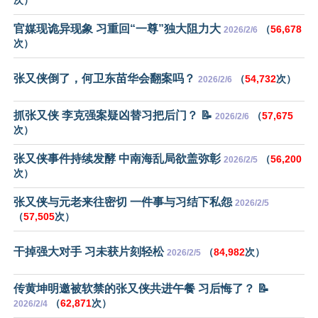
官媒现诡异现象 习重回“一尊”独大阻力大
（
56,678
2026/2/6
次）
张又侠倒了，何卫东苗华会翻案吗？
（
54,732
次）
2026/2/6
抓张又侠 李克强案疑凶替习把后门？ 📝
（
57,675
2026/2/6
次）
张又侠事件持续发酵 中南海乱局欲盖弥彰
（
56,200
2026/2/5
次）
张又侠与元老来往密切 一件事与习结下私怨
2026/2/5
（
57,505
次）
干掉强大对手 习未获片刻轻松
（
84,982
次）
2026/2/5
传黄坤明邀被软禁的张又侠共进午餐 习后悔了？ 📝
（
62,871
次）
2026/2/4