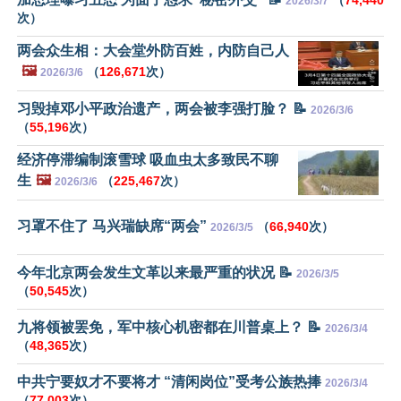
2026/3/7
次）
两会众生相：大会堂外防百姓，内防自己人
🖼️
（
126,671
次）
2026/3/6
习毁掉邓小平政治遗产，两会被李强打脸？ 📝
2026/3/6
（
55,196
次）
经济停滞编制滚雪球 吸血虫太多致民不聊
生
🖼️
（
225,467
次）
2026/3/6
习罩不住了 马兴瑞缺席“两会”
（
66,940
次）
2026/3/5
今年北京两会发生文革以来最严重的状况 📝
2026/3/5
（
50,545
次）
九将领被罢免，军中核心机密都在川普桌上？ 📝
2026/3/4
（
48,365
次）
中共宁要奴才不要将才 “清闲岗位”受考公族热捧
2026/3/4
（
77,003
次）