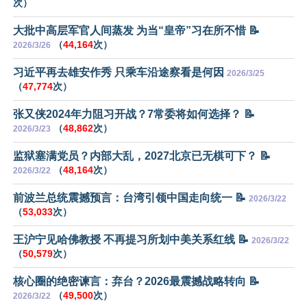
次）
大批中高层军官人间蒸发 为当“皇帝”习在所不惜 📝
（
44,164
次）
2026/3/26
习近平再去雄安作秀 只乘车沿途察看是何因
2026/3/25
（
47,774
次）
张又侠2024年力阻习开战？7常委将如何选择？ 📝
（
48,862
次）
2026/3/23
监狱塞满党员？内部大乱，2027北京已无棋可下？ 📝
（
48,164
次）
2026/3/22
前波兰总统震撼预言：台湾引领中国走向统一 📝
2026/3/22
（
53,033
次）
王沪宁见哈佛教授 不再提习所划中美关系红线 📝
2026/3/22
（
50,579
次）
核心圈的绝密谏言：弃台？2026最震撼战略转向 📝
（
49,500
次）
2026/3/22