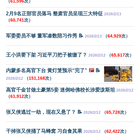
（
61,596
次）
2月9名正部官员落马 整肃官员呈现三大特征
2026/2/13
（
60,741
次）
军委委员不够 董军凑数陪习作秀 📝
（
64,929
次）
2026/2/13
王小洪要下架 习近平刀把子被缴了？
（
65,617
次）
2026/2/12
内蒙多名高官下台 黄灯笼预示“完了”
🖼️
📝
（
151,168
次）
2026/2/12
高官千金甘做土豪第5妾 迷倒哈佛校长涉爱泼斯坦
2026/2/12
（
61,912
次）
张又侠逃过一劫，现在又悬了？ 📝
（
65,728
次）
2026/2/12
干掉张又侠捅了马蜂窝 习自食其果
（
62,422
次）
2026/2/12