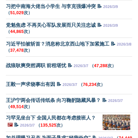
习把中南海大佬当小学生 与李克强爆冲突 📝
2026/3/9
（
51,029
次）
党魁焦虑 不再关心军队发展而只关注忠诚 📝
2026/3/9
（
44,865
次）
习近平怕被斩首？消息称北京西山地下加紧施工 📝
2026/3/8
（
37,478
次）
战狼耿爽突然调职 前程堪忧 📝
（
47,288
次）
2026/3/7
王毅一声求饶事出有因 📝
（
76,234
次）
2026/3/7
王沪宁两会传话传纸条 向习鞠躬隐藏风暴？ 📝
2026/3/7
（
49,514
次）
习罕见坐台下 全国人民都在考虑接班人？
🖼️
📝
（
135,525
次）
2026/3/7
加总理曝习丑态 为面子恳求“秘密外交” 📝
（
74,440