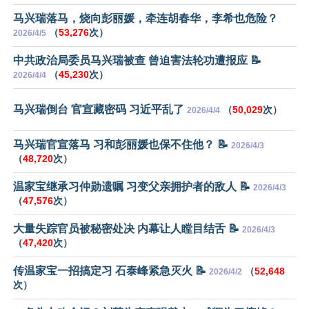
马兴瑞落马，烧向彭丽媛，牵连胡春华，李希也危险？
（
53,276
次）
2026/4/5
中共政治局委员马兴瑞被查 曾迫害法轮功遭报应 📝
（
45,230
次）
2026/4/4
马兴瑞倒台 官宣藏密码 习近平乱了
（
50,029
次）
2026/4/4
马兴瑞官宣落马 习和彭丽媛也保不住他？ 📝
2026/4/3
（
48,720
次）
温家宝继承习仲勋遗嘱 习变父亲拥护者的敌人 📝
2026/4/3
（
47,576
次）
大量失踪官员被秘密处决 内幕让人瞠目结舌 📝
2026/4/3
（
47,420
次）
传温家宝一招搞定习 石泰峰紧急灭火 📝
（
52,648
2026/4/2
次）