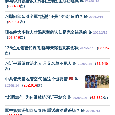
参与李克强抢救工作的上海医生成功逃离 📝
2026/2/16
（
68,489
次）
习慰问部队引全军“热烈”还是“冷淡”反响？ 📝
2026/2/16
（
59,061
次）
现在绝大多数人对温家宝的认知是完全错误的 📝
2026/2/15
（
56,249
次）
125位元老被代表 胡锦涛朱镕基真实现状
（
68,957
2026/2/14
次）
习近平看望政治老人 只见名单不见人 📝
（
61,940
2026/2/14
次）
中共管天管地管空气 连这个也要管
🖼️
📝
（
232,014
次）
2026/2/14
“老同志们”为何继续给习近平站台 📝
（
62,382
次）
2026/2/14
军中妖姬汤灿回归春晚 重返政治猎杀场？ 📝
2026/2/13