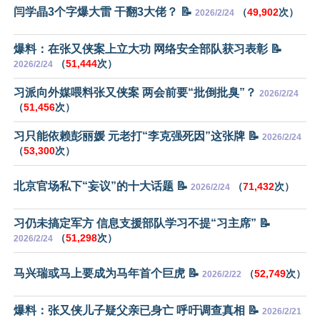
闫学晶3个字爆大雷 干翻3大佬？ 📝
（
49,902
次）
2026/2/24
爆料：在张又侠案上立大功 网络安全部队获习表彰 📝
（
51,444
次）
2026/2/24
习派向外媒喂料张又侠案 两会前要“批倒批臭”？
2026/2/24
（
51,456
次）
习只能依赖彭丽媛 元老打“李克强死因”这张牌 📝
2026/2/24
（
53,300
次）
北京官场私下“妄议”的十大话题 📝
（
71,432
次）
2026/2/24
习仍未搞定军方 信息支援部队学习不提“习主席” 📝
（
51,298
次）
2026/2/24
马兴瑞或马上要成为马年首个巨虎 📝
（
52,749
次）
2026/2/22
爆料：张又侠儿子疑父亲已身亡 呼吁调查真相 📝
2026/2/21