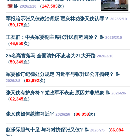
🖼️
📝
（
147,503
次）
2026/2/10
军报暗示张又侠政治背叛 贾庆林劝张又侠认罪？
2026/2/10
（
59,175
次）
王友群：中央军委副主席张升民前程凶险？ 📝
2026/2/10
（
46,650
次）
25名高官落马 全面清扫不忠者为21大开路
2026/2/10
（
59,349
次）
军委修订纪律处分规定 习近平与张升民公开撕裂？ 📝
（
62,892
次）
2026/2/8
张又侠有护身符？党政军不表态 原因并非想象 📝
2026/2/6
（
62,345
次）
张又侠如何惹恼习近平
（
86,958
次）
2026/2/6
赵乐际胆气十足 与习对抗保张又侠? 📝
（
86,094
2026/2/6
次）