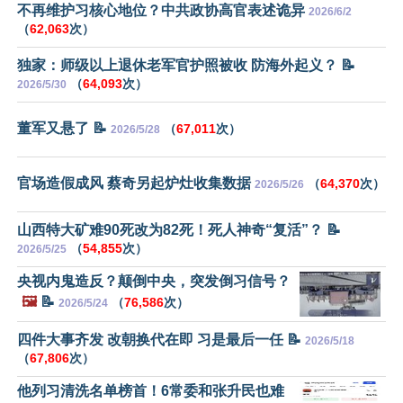
不再维护习核心地位？中共政协高官表述诡异
2026/6/2
（
62,063
次）
独家：师级以上退休老军官护照被收 防海外起义？ 📝
（
64,093
次）
2026/5/30
董军又悬了 📝
（
67,011
次）
2026/5/28
官场造假成风 蔡奇另起炉灶收集数据
（
64,370
次）
2026/5/26
山西特大矿难90死改为82死！死人神奇“复活”？ 📝
（
54,855
次）
2026/5/25
央视内鬼造反？颠倒中央，突发倒习信号？
🖼️
📝
（
76,586
次）
2026/5/24
四件大事齐发 改朝换代在即 习是最后一任 📝
2026/5/18
（
67,806
次）
他列习清洗名单榜首！6常委和张升民也难