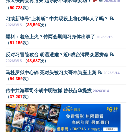
张又侠两会再过关 赵乐际不敢轻举妄动？
▶️
📝
2026/3/16
（
50,723
次）
习或新绰号“上将斩” 中共现役上将仅剩4人了吗？ 📝
（
35,596
次）
2026/3/15
爆料：着急上火？传两会期间习身体出事了
2026/3/15
（
51,155
次）
反对习冒险攻台 胡温遭难？近6成台湾民众愿拼命 📝
（
48,637
次）
2026/3/15
马杜罗狱中心碎 死对头被习大哥奉为座上宾 📝
2026/3/14
（
54,359
次）
传中共海军司令胡中明被抓 曾获苗华提拔
2026/3/14
（
37,207
次）