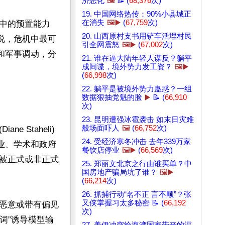
济恶化
🖼️
📝 (
68,376
次)
19. 中国网络热传：90%小县城正
在消失
🖼️▶️
(
67,759
次)
中的预置能力
20. 山西原村支书用铲车活埋村民
说，危机中最可
引全网震怒
🖼️▶️
(
67,002
次)
和军事调动，分
21. 谁在逼大陆年轻人谋反？躺平
成间谍，境外势力发工资？
🖼️▶️
(
66,998
次)
22. 躺平是被境外势力蛊惑？一组
数据狠抽党魁的脸
▶️
📝 (
66,910
次)
23. 昆明遭强冰雹袭击 如末日灾难
般场面吓人
🖼️
(
66,752
次)
Staheli)
24. 受经济寒冬冲击 去年339万家
业、学术和政府
餐饮店停业
🖼️▶️
(
66,569
次)
被正式或非正式
25. 郑丽文北京之行由谁买单？中
国房地产骗局坑了谁？
🖼️▶️
(
66,214
次)
26. 抓捕行动“名不正 言不顺”？张
又侠掌握习太多秘密 📝 (
66,192
恶意或带有偏见
次)
词”诱导模型输