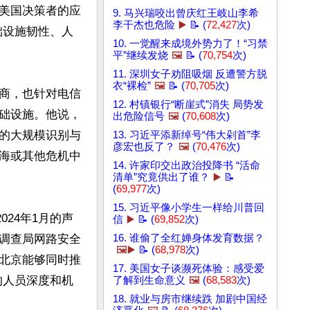
美国决策者的应
9. 马兴瑞咬出曾庆红王岐山李希
李干杰也危险
▶️
📝 (
72,427
次)
础设施韧性、人
10. 一觉醒来成境外势力了！“习禁
平”继续发烧
🖼️
📝 (
70,754
次)
11. 深圳女子劝阻吸烟 反遭警方脱
衣“裸检”
🖼️
📝 (
70,705
次)
商，也针对电信
12. 村镇银行“断崖式”消失 局势发
础设施。他说，
出危险信号
🖼️
(
70,608
次)
的大规模识别与
13. 习近平添新绰号“伟大剁首”李
彦宏也反了？
🖼️
(
70,476
次)
海或其他危机中
14. 许家印交出政治投降书 “活命
清单”究竟供出了谁？
▶️
📝
(
69,977
次)
15. 习近平像小学生一样给川普回
2024年1月的声
信
▶️
📝 (
69,852
次)
调查局网路安全
16. 谁偷了全红婵身体发育数据？
🖼️▶️
📝 (
68,978
次)
北京能够同时推
17. 美国女子谈濒死体验：感受爱
的人员深度和机
了解到生命意义
🖼️
(
68,583
次)
18. 就业与房市继续跌 加剧中国经