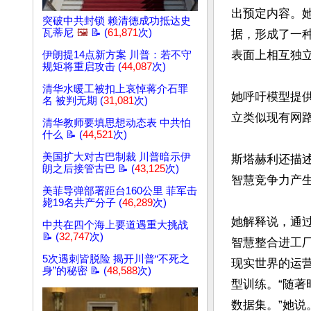
出预定内容。
突破中共封锁 赖清德成功抵达史
瓦蒂尼
🖼️
📝 (
61,871
次)
据，形成了一
表面上相互独立
伊朗提14点新方案 川普：若不守
规矩将重启攻击 (
44,087
次)
清华水暖工被扣上哀悼蒋介石罪
她呼吁模型提
名 被判无期 (
31,081
次)
立类似现有网
清华教师要填思想动态表 中共怕
什么 📝 (
44,521
次)
美国扩大对古巴制裁 川普暗示伊
斯塔赫利还描
朗之后接管古巴 📝 (
43,125
次)
智慧竞争力产生
美菲导弹部署距台160公里 菲军击
毙19名共产分子 (
46,289
次)
她解释说，通
中共在四个海上要道遇重大挑战
📝 (
32,747
次)
智慧整合进工
5次遇刺皆脱险 揭开川普“不死之
现实世界的运营
身”的秘密 📝 (
48,588
次)
型训练。“随
数据集。”她说。