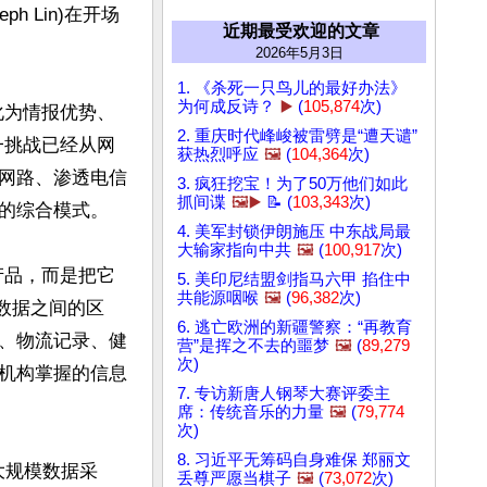
ph Lin)在开场
近期最受欢迎的文章
2026年5月3日
1. 《杀死一只鸟儿的最好办法》
为何成反诗？
▶️
(
105,874
次)
化为情报优势、
2. 重庆时代峰峻被雷劈是“遭天谴”
一挑战已经从网
获热烈呼应
🖼️
(
104,364
次)
网路、渗透电信
3. 疯狂挖宝！为了50万他们如此
抓间谍
🖼️▶️
📝 (
103,343
次)
的综合模式。

4. 美军封锁伊朗施压 中东战局最
大输家指向中共
🖼️
(
100,917
次)
产品，而是把它
5. 美印尼结盟剑指马六甲 掐住中
共能源咽喉
🖼️
(
96,382
次)
”数据之间的区
6. 逃亡欧洲的新疆警察：“再教育
、物流记录、健
营”是挥之不去的噩梦
🖼️
(
89,279
次)
机构掌握的信息
7. 专访新唐人钢琴大赛评委主
席：传统音乐的力量
🖼️
(
79,774
次)
8. 习近平无筹码自身难保 郑丽文
大规模数据采
丢尊严愿当棋子
🖼️
(
73,072
次)