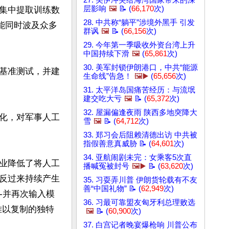
27. 美伊冲突给海湾国家带来的深
层影响
🖼️
📝 (
66,170
次)
集中提取训练数
28. 中共称“躺平”涉境外黑手 引发
能同时波及众多
群讽
🖼️
📝 (
66,156
次)
29. 今年第一季吸收外资台湾上升
中国持续下滑
🖼️
(
65,861
次)
30. 美军封锁伊朗港口，中共“能源
基准测试，并建
生命线”告急！
🖼️▶️
(
65,656
次)
31. 太平洋岛国痛苦经历：与流氓
建交吃大亏
🖼️
📝 (
65,372
次)
32. 屋漏偏逢夜雨 陕西多地突降大
化，对军事人工
雪
🖼️
📝 (
64,712
次)
33. 郑习会后阻赖清德出访 中共被
指假善意真威胁 📝 (
64,601
次)
34. 亚航闹剧未完：女乘客5次直
业降低了将人工
播喊冤被封号
🖼️▶️
📝 (
63,620
次)
反过来持续产生
35. 习耍弄川普 伊朗货轮载有不友
善“中国礼物” 📝 (
62,949
次)
-并再次输入模
36. 习最可靠盟友匈牙利总理败选
难以复制的独特
🖼️
📝 (
60,900
次)
37. 白宫记者晚宴爆枪响 川普公布