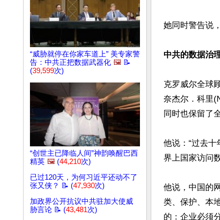
她同时警告说，
中共的数据治
“威胁就停在你家车道上” 美专家警
告：中共正把数据武器化
🖼️
📝
(
39,599
次)
克罗威尔全球顾问公
奈杰尔．科里(
同时也保留了全
他说：“过去
“创世主已降临人间”神韵唤醒巴西
界上国家访问数
精英
🖼️
(
44,210
次)
已过120天，为何习近平还动不了
张又侠？ 📝 (
47,930
次)
他说，中国的
类、保护、本
加政界公开抗议中共驻加大使威
胁言论 📝 (
43,481
次)
的：企业必须分