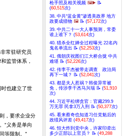
枪手照及相关视频
🖼️▶️
📝
(
60,515
次)
38. 中共“蓝金黄”渗透美政界 地方
政要成猎物
🖼️
📝 (
57,172
次)
39. 中共二十一大人事预测，常委
谁上谁下？ (
53,614
次)
40. 猎杀全红婵全过程曝光 22名内
鬼名单流出 📝 (
52,253
次)
研究局非常驻研究员
41. 俄朝庆祝图们江大桥合拢 中共
法律和监管体系，
难堪 📝 (
52,226
次)
42. 传李干杰被带走调查 政治局
再下一城？ 📝 (
52,041
次)
43. 都是夫人惹祸？韩俊异常被
同时也建立了世
免，传涉李干杰马兴瑞 📝 (
51,910
次)
44. 习近平松绑贪官：官藏299.9
万无罪 民拿3万入刑 📝 (
50,377
次)
45. 看来蔡奇也知道习任党魁后的
则，要求企业分
政绩风评差 (
49,417
次)
。“义务是单向
46. 恒大炸到党中央，许家印牵出
多少正部以上官员？ 📝 (
49,288
等限制。”
