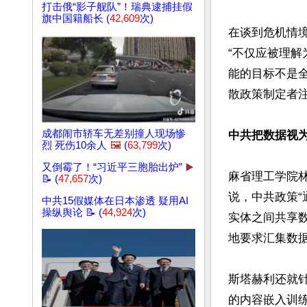
打击俄“影子舰队”！瑞典逮捕挂假
旗中国籍船长 (
42,609
次)
在谈到危机情
“不仅应被理
能的目标不是
散政策制定者
成都闹市轿车无差别撞人现场惨
中共把数据视为
烈 死伤10余人
🖼️
(
63,799
次)
又倒霉了！“习近平三胞胎出炉”
▶️
麻省理工学院林肯
📝 (
47,657
次)
说，中共政策
中共15假媒体在日本渗透 疑用AI
操纵舆论 📝 (
44,924
次)
实体之间共享
地要求汇集数据
斯塔赫利还就
的内容嵌入训练