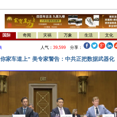
国际
奇闻
灾祸
万象
生活
文化
人气：
39,599
分享：
表
在你家车道上” 美专家警告：中共正把数据武器化