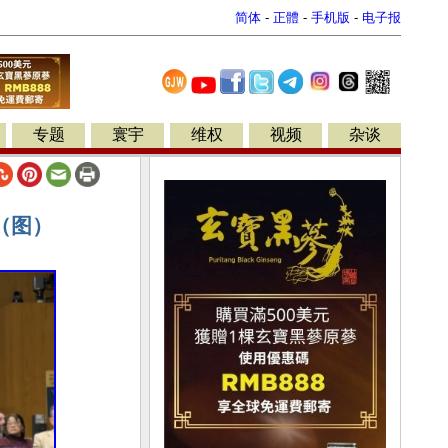
简体
-
正體
-
手机版
-
电子报
专题
寰宇
维权
视频
杂谈
（图）