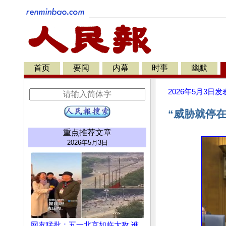
首页
要闻
内幕
时事
幽默
2026年5月3日
发
“威胁就停
重点推荐文章
2026年5月3日
网友猛批：五一北京如临大敌 谁