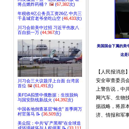
将点燃炸药桶？
🖼️
(
67,382
次)
年税收4亿公务员工资26亿 中共三
千县城官老爷坐吃山空 (
46,433
次)
川习会前美中过招 习近平伤敌八
百自损一万 (
44,967
次)
美国国会下属的美
这是
【人民报消息
安全审查委员会(
川习会三大议题浮上台面 台湾居
首位
🖼️
(
61,491
次)
上警告说，中
美FDA拟禁中俄数据：生技脱钩
网汽车、生物
与国安防线新战火 (
44,392
次)
据战略，将原
中国各地倒查基层“蝇贪” 首季两万
村官落马 📝 (
36,509
次)
济、情报和军事
美众院：中共“矿产黑帮”在全球造
成环境破坏与人权侵害 📝 (
33,111