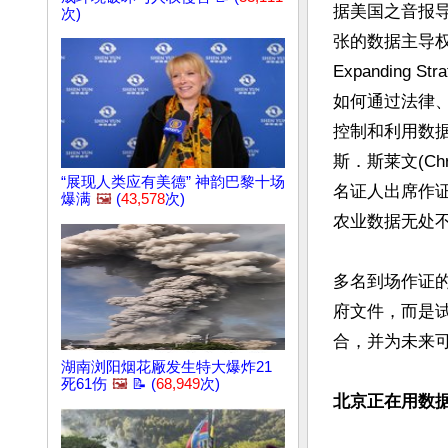
据美国之音报
次)
张的数据主导权战略”(
Expanding S
如何通过法律
控制和利用数据。由
斯．斯莱文(Ch
“展现人类应有美德” 神韵巴黎十场
名证人出席作
爆满
🖼️
(
43,578
次)
农业数据无处不
多名到场作证
府文件，而是
合，并为未来可
湖南浏阳烟花厰发生特大爆炸21
死61伤
🖼️
📝 (
68,949
次)
北京正在用数据