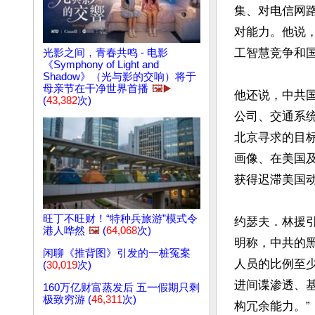
集、对电信网
对能力。他说
工智慧竞争和国
光影之间，青春共鸣 - 电影
《Symphony of Light and
Shadow》（光与影的交响）将于
母亲节在干净世界首播
🖼️▶️
他还说，中共
(
43,382
次)
公司、交通系
北京寻求的目
画像、在美国
获得迟滞美国动
旺丁不旺财！“特种兵旅游”模式令
约瑟夫．林援引前联
港人哗然
🖼️
(
64,068
次)
明称，中共的
闲聊《推背图》引发的一桩冤案
人员的比例至
(
30,019
次)
进间谍渗透、
160万亿财富蒸发后 五一假期只剩
极致穷游 (
46,311
次)
构冗余能力。”
