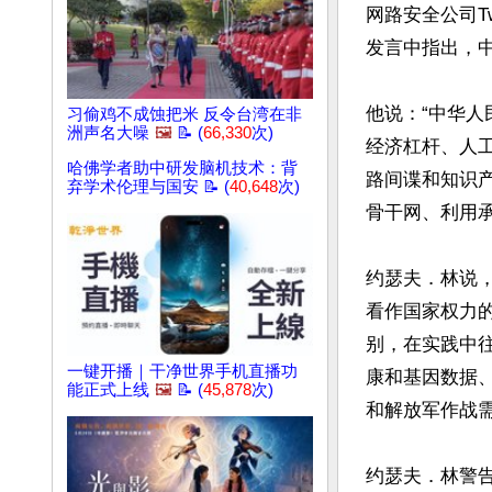
网路安全公司Twe
发言中指出，
他说：“中华
习偷鸡不成蚀把米 反令台湾在非
洲声名大噪
🖼️
📝 (
66,330
次)
经济杠杆、人
哈佛学者助中研发脑机技术：背
路间谍和知识
弃学术伦理与国安 📝 (
40,648
次)
骨干网、利用
约瑟夫．林说
看作国家权力的
别，在实践中
一键开播｜干净世界手机直播功
康和基因数据
能正式上线
🖼️
📝 (
45,878
次)
和解放军作战需
约瑟夫．林警告