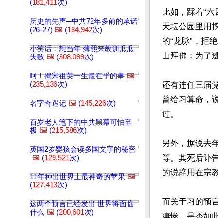
(
181,411
次)
比如，踩着“
历史的先声─中共72年多前的承诺
天坛公园里用挖
(26-27)
🖼️
(
184,942
次)
的“龙脉”，
小笑话：想当年 薄熙来教训瓜瓜
山拜佛；为了逃
失败
🖼️
(
308,099
次)
呵！揭宋祖英一生最在乎的事
🖼️
(
235,136
次)
还有连任三届
曾给习算命，
名字奇遇记
🖼️
(
145,226
次)
过。

百岁老人笔下的中共黑幕可怕至
极
🖼️
(
215,586
次)
另外，据说去
英国2岁婴孩会读多国文字的秘密
等。其死后讣
🖼️
(
129,521
次)
的说辞用在宗教
11年种出世界上最神奇的苹果
🖼️
(
127,413
次)
而关于习的预言
这两个预言已经发出 世界将面临
什么
🖼️
(
200,601
次)
凄惨。是否如此