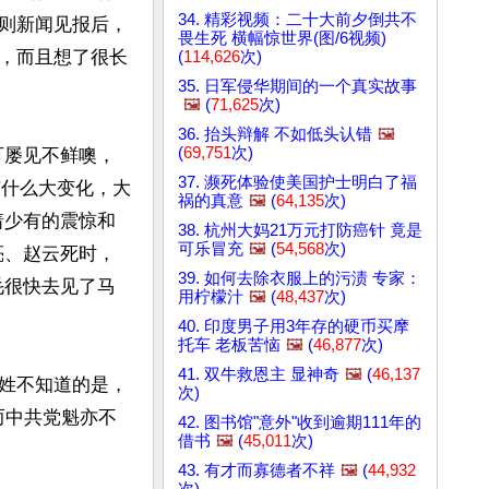
34. 精彩视频：二十大前夕倒共不
则新闻见报后，
畏生死 横幅惊世界(图/6视频)
，而且想了很长
(
114,626
次)
35. 日军侵华期间的一个真实故事
🖼️
(
71,625
次)
36. 抬头辩解 不如低头认错
🖼️
(
69,751
次)
可屡见不鲜噢，
37. 濒死体验使美国护士明白了福
有什么大变化，大
祸的真意
🖼️
(
64,135
次)
着少有的震惊和
38. 杭州大妈21万元打防癌针 竟是
可乐冒充
🖼️
(
54,568
次)
亮、赵云死时，
39. 如何去除衣服上的污渍 专家：
毛很快去见了马
用柠檬汁
🖼️
(
48,437
次)
40. 印度男子用3年存的硬币买摩
托车 老板苦恼
🖼️
(
46,877
次)
41. 双牛救恩主 显神奇
🖼️
(
46,137
姓不知道的是，
次)
而中共党魁亦不
42. 图书馆"意外"收到逾期111年的
借书
🖼️
(
45,011
次)
43. 有才而寡德者不祥
🖼️
(
44,932
次)