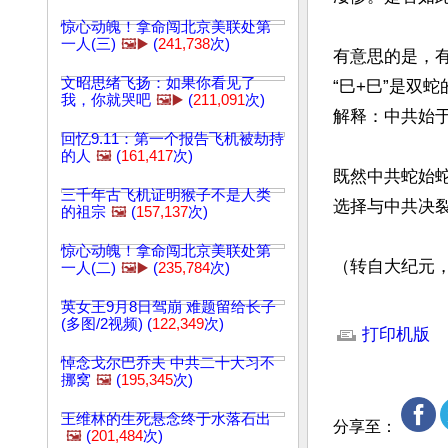
惊心动魄！拿命闯北京美联处第
一人(三)
🖼️▶️
(
241,738
次)
有意思的是，有
文昭思绪飞扬：如果你看见了
“巳+巳”是双蛇
我，你就哭吧
🖼️▶️
(
211,091
次)
解释：中共始于
回忆9.11：第一个报告飞机被劫持
的人
🖼️
(
161,417
次)
既然中共蛇始
三千年古飞机证明猴子不是人类
选择与中共决裂
的祖宗
🖼️
(
157,137
次)
惊心动魄！拿命闯北京美联处第
（转自大纪元
一人(二)
🖼️▶️
(
235,784
次)
英女王9月8日驾崩 难题留给长子
文章网址: http://w
(多图/2视频) (
122,349
次)
打印机版
悼念戈尔巴乔夫 中共二十大习不
挪窝
🖼️
(
195,345
次)
王维林的生死悬念终于水落石出
分享至：
🖼️
(
201,484
次)