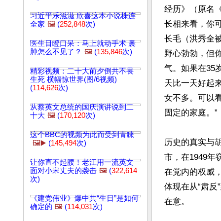
经历》（原名《
习近平乐滋滋 欣喜这本小说株连
长相来看，你
全家
🖼️
(
252,848
次)
长毛（洪秀全被
医生目瞪口呆：马上就动手术 囊
肿怎么不见了？
🖼️
(
135,846
次)
野心勃勃，但
气。如果在35
精彩视频：二十大前夕倒共不畏
生死 横幅惊世界(图/6视频)
天比一天好起来
(
114,626
次)
女不多。可以
从蔡英文总统的国庆演讲说到二
固定的家庭。”

十大
🖼️
(
170,120
次)
这个BBC的视频为此而受到青睐
历史的真实与
🖼️▶️
(
145,494
次)
市，在1949
让你直不起腰！老江用一流英文
面对小宋丈夫的袭击
🖼️
(
322,614
在党内的权威
次)
体现在从“肃
《建党伟业》爆中共“生日”是如何
在意。

确定的
🖼️
(
114,031
次)