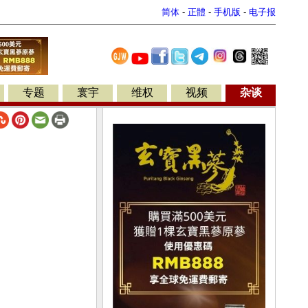
简体
-
正體
-
手机版
-
电子报
专题
寰宇
维权
视频
杂谈