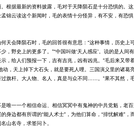
雨。根据最新的资料披露，毛对于天降陨石是十分恐惧的。这
士孟锦云读这个新闻时，毛的表情十分怪异，有不安，有恐惧
为何天会降陨石时，毛的回答很有意思：“这种事情，历史上
少，野史上的更多了。”“中国叫做‘天人感应’。说的是人间
表示，给人们预报一下，吉有吉兆，凶有凶兆。”毛后来又带
摇地动，天上掉下大石头，就是要死人哩。三国演义里的诸葛
折过旗杆。大人物、名人，真是与众不同……。”果不其然，
不是唯一一个相信命运、相信冥冥中有鬼神的中共党魁，老百
的身边都有所谓的“能人术士”，为他们算命，“排忧解难”，
名山名寺，求签问卜。
