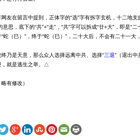
网友在留言中提到，正体字的“选”字有拆字玄机，十二地支的
的意思，底下的“共”+“走”，“共”字可以拆成“廿+大”，即是“
“蛇（巳）”，终于“蛇（巳）”，二十大后，不会有二十一大，
蛇终乃是天意，那么众人选择远离中共、选择“
三退
”（退出中
，就是逃生之举。△

，略有修改）
ww.renminbao.com/rmb/articles/2022/11/2/75101.html