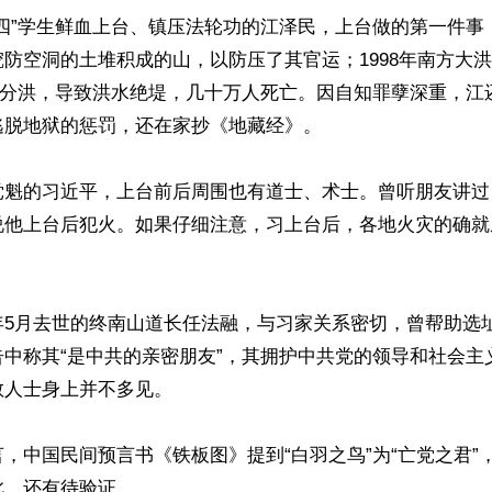
六四”学生鲜血上台、镇压法轮功的江泽民，上台做的第一件事
防空洞的土堆积成的山，以防压了其官运；1998年南方大
拒绝分洪，导致洪水绝堤，几十万人死亡。因自知罪孽深重，江
脱地狱的惩罚，还在家抄《地藏经》。

党魁的习近平，上台前后周围也有道士、术士。曾听朋友讲过
说他上台后犯火。如果仔细注意，习上台后，各地火灾的确就
年5月去世的终南山道长任法融，与习家关系密切，曾帮助选
告中称其“是中共的亲密朋友”，其拥护中共党的领导和社会主
人士身上并不多见。

，中国民间预言书《铁板图》提到“白羽之鸟”为“亡党之君”
，还有待验证。
