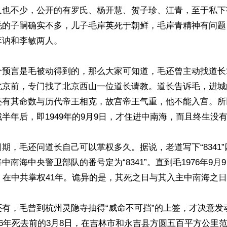
人也不少，公开的有罗氏、杨开慧、贺子珍、江青，至于私下
毛的子嗣确实不多，儿子毛岸英死于朝鲜，毛岸青精神有问题
讷和李敏两人。

预言是毛被动得到的，那么大家可知道，毛还曾主动找道长算
北京前，专门找了北京西山一位道长请教。道长告诉毛，进城
还有其命数与历代帝王相克，故宫帝王气重，他不能入宫。所
半年后，即1949年的9月9日，才住进中南海，而且终生没有
期，毛还问道长自己可以掌权多久。据说，老道写下“8341
中南海中央警卫部队的番号定为“8341”。直到毛1976年9月
，在中共掌权41年。诡异的是，其死之日与其入主中南海之日
还有，毛曾到杭州灵隐寺抽得“威命不可挡”的上签，才决意发
76年死去前的3月8日，在吉林市和永吉县方圆五百平方公里