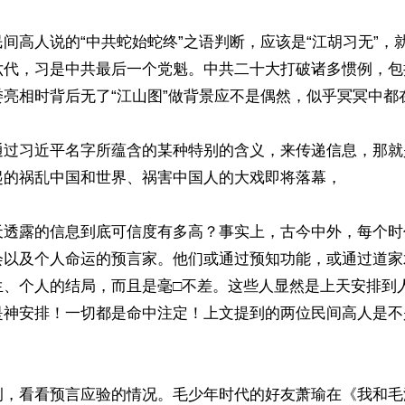
间高人说的“中共蛇始蛇终”之语判断，应该是“江胡习无”，
六代，习是中共最后一个党魁。中共二十大打破诸多惯例，包
亮相时背后无了“江山图”做背景应不是偶然，似乎冥冥中都在
通过习近平名字所蕴含的某种特别的含义，来传递信息，那就是
起的祸乱中国和世界、祸害中国人的大戏即将落幕，

天透露的信息到底可信度有多高？事实上，古今中外，每个时
会以及个人命运的预言家。他们或通过预知功能，或通过道家
生、个人的结局，而且是毫□不差。这些人显然是上天安排到
是神安排！一切都是命中注定！上文提到的两位民间高人是不
例，看看预言应验的情况。毛少年时代的好友萧瑜在《我和毛