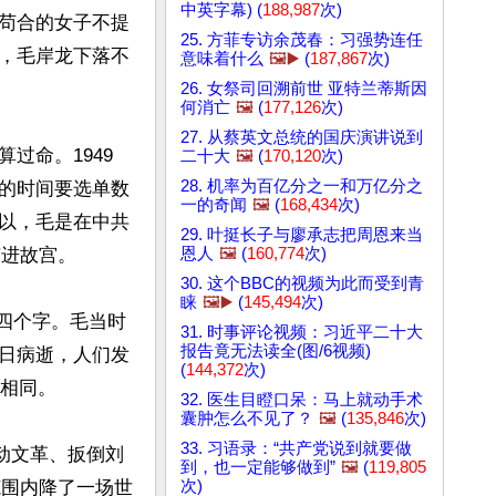
中英字幕) (
188,987
次)
苟合的女子不提
25. 方菲专访余茂春：习强势连任
，毛岸龙下落不
意味着什么
🖼️▶️
(
187,867
次)
26. 女祭司回溯前世 亚特兰蒂斯因
何消亡
🖼️
(
177,126
次)
27. 从蔡英文总统的国庆演讲说到
过命。1949
二十大
🖼️
(
170,120
次)
28. 机率为百亿分之一和万亿分之
的时间要选单数
一的奇闻
🖼️
(
168,434
次)
以，毛是在中共
29. 叶挺长子与廖承志把周恩来当
恩人
🖼️
(
160,774
次)
进故宫。

30. 这个BBC的视频为此而受到青
睐
🖼️▶️
(
145,494
次)
”四个字。毛当时
31. 时事评论视频：习近平二十大
报告竟无法读全(图/6视频)
9日病逝，人们发
(
144,372
次)
相同。

32. 医生目瞪口呆：马上就动手术
囊肿怎么不见了？
🖼️
(
135,846
次)
33. 习语录：“共产党说到就要做
动文革、扳倒刘
到，也一定能够做到”
🖼️
(
119,805
次)
范围内降了一场世