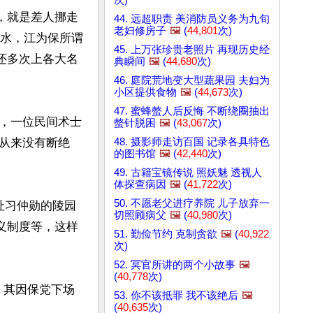
，就是差人挪走
44. 远超职责 美消防员义务为九旬
老妇修房子
🖼️
(
44,801
次)
洪水，江为保所谓
45. 上万张珍贵老照片 再现历史经
还多次上各大名
典瞬间
🖼️
(
44,680
次)
46. 庭院荒地变大型蔬果园 夫妇为
小区提供食物
🖼️
(
44,673
次)
47. 蜜蜂螫人后反悔 不断绕圈抽出
，一位民间术士
螫针脱困
🖼️
(
43,067
次)
48. 摄影师走访百国 记录各具特色
从来没有断绝
的图书馆
🖼️
(
42,440
次)
49. 古籍宝镜传说 照妖魅 透视人
体探查病因
🖼️
(
41,722
次)
50. 不愿老父进疗养院 儿子放弃一
址习仲勋的陵园
切照顾病父
🖼️
(
40,980
次)
义制度等，这样
51. 勤俭节约 克制贪欲
🖼️
(
40,922
次)
52. 冥官所讲的两个小故事
🖼️
(
40,778
次)
，其因保党下场
53. 你不该抵罪 我不该绝后
🖼️
(
40,635
次)