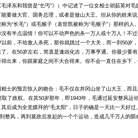
毛泽东和我曾是“乞丐”》）中记述了一位女相士胡茹英对毛
可能要做大官、国务总理，或者是做山大王。但从你的姓来说
称为“长毛”）或毛猴子（袁世凯被称为“毛猴子”）那样的人
你没有半点温情！你可以不动声色的杀一万人或十万人！不过
岁以前，不给敌人杀死，那你就跳过一个大关，而一到50岁
了。在50岁左右，简直是逢凶化吉，万事亨通。你最少要有
看得出来，你跟家庭之间不大合得来。你不会一直住在乡下，
胡相士的预言惊人的吻合：毛不仅在井冈山坐了山大王，而且
年窃取了政权。在其50岁那年，即1943年，毛通过延安整风运
，其后成为全党膜拜的“毛太阳”，日子的确是一天比一天好过
反”到整风，再到篡政后发起的一个个运动，造成几千万人的陨