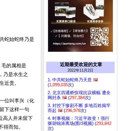
共蛇始蛇终乃是
近期最受欢迎的文章
算，毛的属相是
2022年11月2日
月，乃是水生之
1. 中共蛇始蛇终乃天意
🖼️
近贵。

(
1,099,035
次)
2. 北京四通桥惊现抗议横幅 遭全
网封杀
🖼️
(
297,384
次)
一位叫李兴（化
3. 封控下惨剧不断 多地百姓揭竿
留下这样一句
而起
🖼️
(
296,978
次)
位高人并未留下
4. 时事视频：习近平政变！强行
驱胡锦涛离场(图/3视频) (
293,842
不得而知。

次)