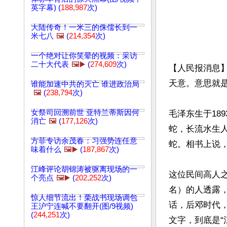
英字幕) (
188,987
次)
大陆传奇！一米三的侏儒长到一
米七八
🖼️
(
214,354
次)
一个绝对让你笑晕的视频：采访
二十大代表
🖼️▶️
(
274,609
次)
【人民报消息
天意。意思就
谁能加速中共的灭亡 谁进政治局
🖼️
(
238,794
次)
女祭司回溯前世 亚特兰蒂斯因何
毛泽东生于18
消亡
🖼️
(
177,126
次)
蛇，长流水生人
方菲专访余茂春：习强势连任意
蛇。相书上说
味着什么
🖼️▶️
(
187,867
次)
江峰评论胡锦涛被驱离现场的一
这位民间高人
个亮点
🖼️▶️
(
202,252
次)
名）的人透露
惊人细节流出！栗战书现场调包
话，后邓时代
王沪宁连喊不要翻开(图/9视频)
(
244,251
次)
文字，到底是“