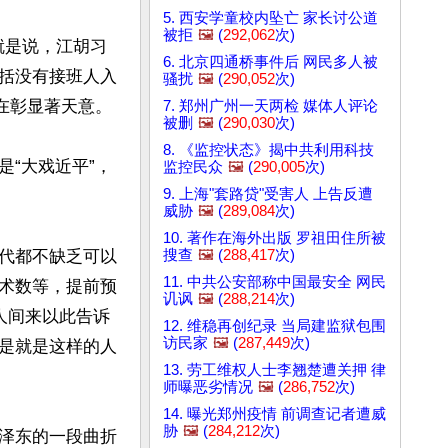
5. 西安学童校内坠亡 家长讨公道
被拒
🖼️
(
292,062
次)
就是说，江胡习
6. 北京四通桥事件后 网民多人被
括没有接班人入
骚扰
🖼️
(
290,052
次)
彰显著天意。

7. 郑州广州一天两检 媒体人评论
被删
🖼️
(
290,030
次)
8. 《监控状态》揭中共利用科技
“大戏近平”，
监控民众
🖼️
(
290,005
次)
9. 上海"套路贷"受害人 上告反遭
威胁
🖼️
(
289,084
次)
10. 著作在海外出版 罗祖田住所被
搜查
🖼️
(
288,417
次)
代都不缺乏可以
11. 中共公安部称中国最安全 网民
术数等，提前预
讥讽
🖼️
(
288,214
次)
人间来以此告诉
12. 维稳再创纪录 当局建监狱包围
访民家
🖼️
(
287,449
次)
是就是这样的人
13. 劳工维权人士李翘楚遭关押 律
师曝恶劣情况
🖼️
(
286,752
次)
14. 曝光郑州疫情 前调查记者遭威
胁
🖼️
(
284,212
次)
泽东的一段曲折