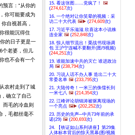
15. 看这张图……党疯了！
🖼️
的预言：“从你的
(
274,617
次)
，你可能要成为
16. 一个绝对让你笑晕的视频：采
访二十大代表
🖼️▶️
(
274,609
次)
。你自视甚高，
17. 习近平乐滋滋 欣喜这本小说株
你很能沉得住
连全家
🖼️
(
252,848
次)
，你的日子更是一
18. 惊人细节流出！栗战书现场调
包 王沪宁连喊不要翻开(图/9视频)
6个老婆，但儿
(
244,251
次)
你也不会有一个
19. 谁能加速中共的灭亡 谁进政治
局
🖼️
(
238,794
次)
20. 习说人话不办人事 造出二十大
常委名单
🖼️
(
233,795
次)
从农村走到了城
21. 大陆传奇！一米三的侏儒长到
一米七八
🖼️
(
214,354
次)
动，确立了自己
22. 江峰评论胡锦涛被驱离现场的
。而毛的冷血则
一个亮点
🖼️▶️
(
202,252
次)
命，毛都丝毫不
23. 历史的先声─中共73年前的承
诺(29)
🖼️
(
200,693
次)
24. 【铁证如山系列讲座】第29集
人体标本背后的惊天黑幕(图/视频