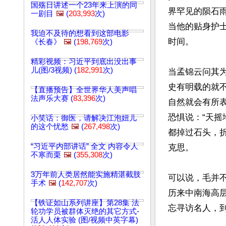
国殇日讲述一个23年来上演的同
界罕见的陨石
一剧目
🖼️
(
203,993
次)
当他的贴身护
我迫不及待的想看到这部电影
时间。

《长春》
🖼️
(
198,769
次)
精彩视频：习近平到底出没出事
儿(图/3视频) (
182,991
次)
当孟锦云问其
史有明载的就不
【直播预告】全世界华人美声唱
法声乐大赛 (
83,396
次)
自然就会有所
恐惧说：“天
小笑话：御医，请解决江泡妞儿
的这个忧愁
🖼️
(
267,498
次)
都掉过石头，
“习近平内部讲话” 全文 内容令人
克思。

不寒而栗
🖼️
(
355,308
次)
3万年前人类居然能实施精湛截肢
可以说，毛并
手术
🖼️
(
142,707
次)
历来中南海高层
【铁证如山系列讲座】第28集 法
忘寻访名人，到
轮功学员被群体灭绝的其它方式-
活人人体实验 (图/视频中英字幕)