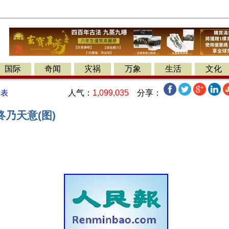
国际
奇闻
灾祸
万象
生活
文化
人气：
1,099,035
分享：
发表
乃天意(图)