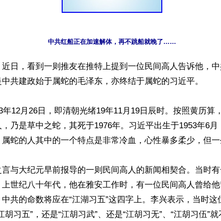
中共红船正在加速解体，再不跳船就晚了……
】近日，看到一则推友在推特上提到一位民间高人告诉他，中
是中共建政始于属蛇的毛泽东，亦终结于属蛇的习近平。

93年12月26日，即清朝光绪19年11月19日辰时。按照黄历
，乃是草中之蛇，其死于1976年。习近平出生于1953年6
，属蛇的人其中的一个特点是非常冷血，心性暴多柔少，但一生
之言与大纪元早前报导的一则民间高人的新闻相契合。当时有
，上世纪八十年代，他在雅安工作时，有一位民间高人曾给他
，中共的命数将应在“江湖习五”这四字上。李兴表示，当时这
江胡习五”，还是“江胡习武”、还是“江胡习无”、“江胡习伍”就