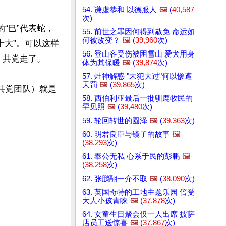
54. 谦虚恭和 以德服人
🖼️
(
40,587
次)
“巳”代表蛇，
55. 前世之罪因何得到赦免 命运如
何被改变？
🖼️
(
39,960
次)
二十大”。可以这样
56. 登山客受伤被困雪山 爱犬用身
共党走了。

体为其保暖
🖼️
(
39,874
次)
57. 灶神解惑 "未犯大过"何以惨遭
天罚
🖼️
(
39,865
次)
共党团队）就是
58. 西伯利亚最后一批驯鹿牧民的
罕见照
🖼️
(
39,480
次)
59. 轮回转世的圆泽
🖼️
(
39,363
次)
60. 明君良臣与镜子的故事
🖼️
(
38,293
次)
61. 奉公无私 心系于民的彭鹏
🖼️
(
38,258
次)
62. 张鹏翮一介不取
🖼️
(
38,090
次)
63. 英国奇特的工地主题乐园 倍受
大人小孩青睐
🖼️
(
37,878
次)
64. 女童生日聚会仅一人出席 披萨
店员工送惊喜
🖼️
(
37,867
次)