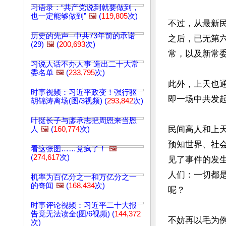
习语录：“共产党说到就要做到，
也一定能够做到”
🖼️
(
119,805
次)
不过，从最新民
历史的先声─中共73年前的承诺
之后，已无第
(29)
🖼️
(
200,693
次)
常，以及新常委
习说人话不办人事 造出二十大常
委名单
🖼️
(
233,795
次)
此外，上天也
时事视频：习近平政变！强行驱
即一场中共发
胡锦涛离场(图/3视频) (
293,842
次)
叶挺长子与廖承志把周恩来当恩
民间高人和上
人
🖼️
(
160,774
次)
预知世界、社
看这张图……党疯了！
🖼️
(
274,617
次)
见了事件的发
人们：一切都
机率为百亿分之一和万亿分之一
的奇闻
🖼️
(
168,434
次)
呢？

时事评论视频：习近平二十大报
告竟无法读全(图/6视频) (
144,372
不妨再以毛为
次)