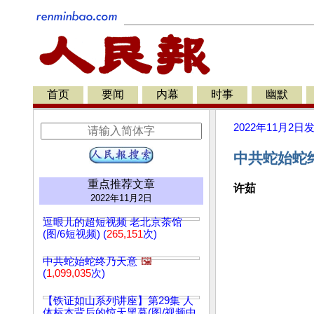
首页
要闻
内幕
时事
幽默
2022年11月2日
中共蛇始蛇终
重点推荐文章
许茹
2022年11月2日
逗哏儿的超短视频 老北京茶馆
(图/6短视频) (
265,151
次)
中共蛇始蛇终乃天意
🖼️
(
1,099,035
次)
【铁证如山系列讲座】第29集 人
体标本背后的惊天黑幕(图/视频中