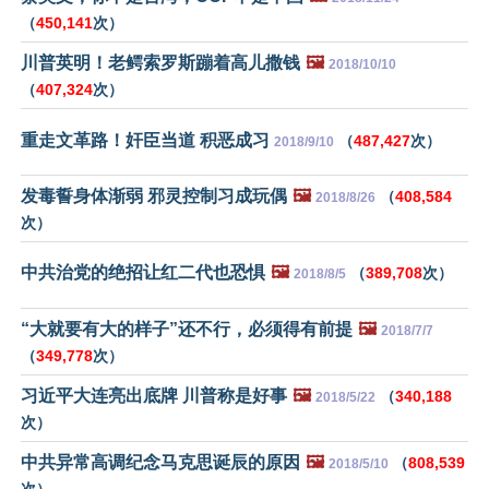
（
450,141
次）
川普英明！老鳄索罗斯蹦着高儿撒钱
🖼️
2018/10/10
（
407,324
次）
重走文革路！奸臣当道 积恶成习
（
487,427
次）
2018/9/10
发毒誓身体渐弱 邪灵控制习成玩偶
🖼️
（
408,584
2018/8/26
次）
中共治党的绝招让红二代也恐惧
🖼️
（
389,708
次）
2018/8/5
“大就要有大的样子”还不行，必须得有前提
🖼️
2018/7/7
（
349,778
次）
习近平大连亮出底牌 川普称是好事
🖼️
（
340,188
2018/5/22
次）
中共异常高调纪念马克思诞辰的原因
🖼️
（
808,539
2018/5/10
次）