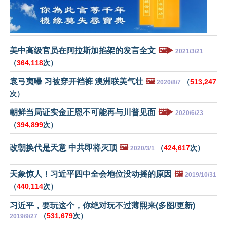
美中高级官员在阿拉斯加掐架的发言全文
🖼️▶️
2021/3/21
（
364,118
次）
袁弓夷曝 习被穿开裆裤 澳洲联美气壮
🖼️
（
513,247
2020/8/7
次）
朝鲜当局证实金正恩不可能再与川普见面
🖼️▶️
2020/6/23
（
394,899
次）
改朝换代是天意 中共即将灭顶
🖼️
（
424,617
次）
2020/3/1
天象惊人！习近平四中全会地位没动摇的原因
🖼️
2019/10/31
（
440,114
次）
习近平，要玩这个，你绝对玩不过薄熙来(多图/更新)
（
531,679
次）
2019/9/27