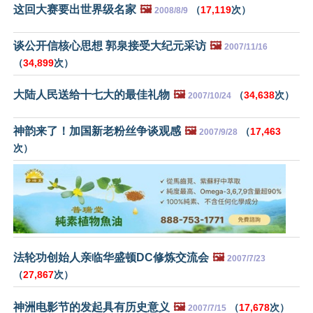
这回大赛要出世界级名家
🖼️
（
17,119
次）
2008/8/9
谈公开信核心思想 郭泉接受大纪元采访
🖼️
2007/11/16
（
34,899
次）
大陆人民送给十七大的最佳礼物
🖼️
（
34,638
次）
2007/10/24
神韵来了！加国新老粉丝争谈观感
🖼️
（
17,463
2007/9/28
次）
法轮功创始人亲临华盛顿DC修炼交流会
🖼️
2007/7/23
（
27,867
次）
神洲电影节的发起具有历史意义
🖼️
（
17,678
次）
2007/7/15