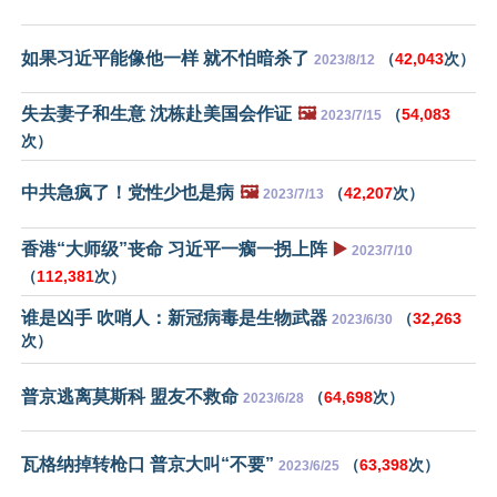
如果习近平能像他一样 就不怕暗杀了
（
42,043
次）
2023/8/12
失去妻子和生意 沈栋赴美国会作证
🖼️
（
54,083
2023/7/15
次）
中共急疯了！党性少也是病
🖼️
（
42,207
次）
2023/7/13
香港“大师级”丧命 习近平一瘸一拐上阵
▶️
2023/7/10
（
112,381
次）
谁是凶手 吹哨人：新冠病毒是生物武器
（
32,263
2023/6/30
次）
普京逃离莫斯科 盟友不救命
（
64,698
次）
2023/6/28
瓦格纳掉转枪口 普京大叫“不要”
（
63,398
次）
2023/6/25