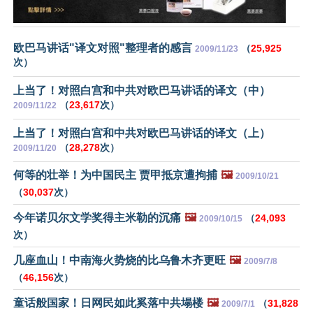
欧巴马讲话"译文对照"整理者的感言
（
25,925
2009/11/23
次）
上当了！对照白宫和中共对欧巴马讲话的译文（中）
（
23,617
次）
2009/11/22
上当了！对照白宫和中共对欧巴马讲话的译文（上）
（
28,278
次）
2009/11/20
何等的壮举！为中国民主 贾甲抵京遭拘捕
🖼️
2009/10/21
（
30,037
次）
今年诺贝尔文学奖得主米勒的沉痛
🖼️
（
24,093
2009/10/15
次）
几座血山！中南海火势烧的比乌鲁木齐更旺
🖼️
2009/7/8
（
46,156
次）
童话般国家！日网民如此奚落中共塌楼
🖼️
（
31,828
2009/7/1