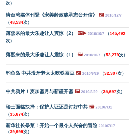
次）
请台湾媒体刊登《宋美龄致廖承志公开信》
🖼️
2010/12/7
（
48,534
次）
薄熙来的最大乐趣让人震惊（2）
🖼️▶️
（
145,492
2010/10/7
次）
薄熙来的最大乐趣让人震惊（1）
🖼️
（
53,279
次）
2010/10/7
钓鱼岛 中共没牙老太太吃铁蚕豆
🖼️
（
32,307
次）
2010/9/29
中共鸦片！麦加斋月与新疆开斋
🖼️
（
35,697
次）
2010/8/29
瑞士面临抉择：保护人证还是讨好中共
🖼️
2010/7/31
（
35,674
次）
新华社长晕菜！开始一个最令人兴奋的冒险
2010/7/17
（
39,999
次）