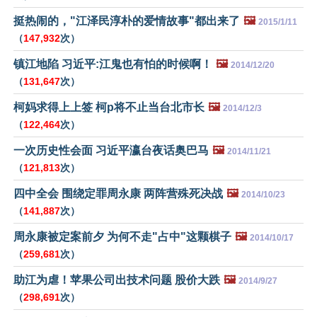
挺热闹的，"江泽民淳朴的爱情故事"都出来了
🖼️
2015/1/11
（
147,932
次）
镇江地陷 习近平:江鬼也有怕的时候啊！
🖼️
2014/12/20
（
131,647
次）
柯妈求得上上签 柯p将不止当台北市长
🖼️
2014/12/3
（
122,464
次）
一次历史性会面 习近平瀛台夜话奥巴马
🖼️
2014/11/21
（
121,813
次）
四中全会 围绕定罪周永康 两阵营殊死决战
🖼️
2014/10/23
（
141,887
次）
周永康被定案前夕 为何不走"占中"这颗棋子
🖼️
2014/10/17
（
259,681
次）
助江为虐！苹果公司出技术问题 股价大跌
🖼️
2014/9/27
（
298,691
次）