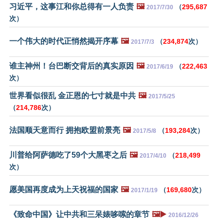
习近平，这事江和你总得有一人负责
🖼️
（
295,687
2017/7/30
次）
一个伟大的时代正悄然揭开序幕
🖼️
（
234,874
次）
2017/7/3
谁主神州！台巴断交背后的真实原因
🖼️
（
222,463
2017/6/19
次）
世界看似很乱 金正恩的七寸就是中共
🖼️
2017/5/25
（
214,786
次）
法国顺天意而行 拥抱欧盟前景亮
🖼️
（
193,284
次）
2017/5/8
川普给阿萨德吃了59个大黑枣之后
🖼️
（
218,499
2017/4/10
次）
愿美国再度成为上天祝福的国家
🖼️
（
169,680
次）
2017/1/19
《致命中国》让中共和三呆婊哆嗦的章节
🖼️▶️
2016/12/26