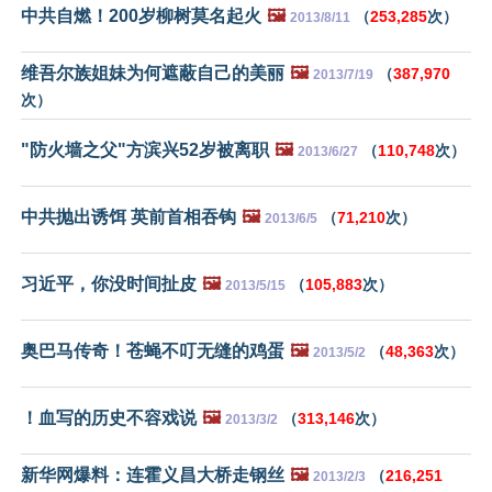
中共自燃！200岁柳树莫名起火
🖼️
（
253,285
次）
2013/8/11
维吾尔族姐妹为何遮蔽自己的美丽
🖼️
（
387,970
2013/7/19
次）
"防火墙之父"方滨兴52岁被离职
🖼️
（
110,748
次）
2013/6/27
中共抛出诱饵 英前首相吞钩
🖼️
（
71,210
次）
2013/6/5
习近平，你没时间扯皮
🖼️
（
105,883
次）
2013/5/15
奥巴马传奇！苍蝇不叮无缝的鸡蛋
🖼️
（
48,363
次）
2013/5/2
！血写的历史不容戏说
🖼️
（
313,146
次）
2013/3/2
新华网爆料：连霍义昌大桥走钢丝
🖼️
（
216,251
2013/2/3