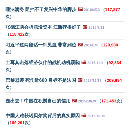
唾沫满身 阻挡不了复兴中华的脚步
🖼️
（
117,877
2016/4/23
次）
张德江两会折腾没资本 江断碑拼好了
🖼️
2016/3/11
（
118,412
次）
习近平这两段话一针见血 非常到位
🖼️
（
120,980
2016/1/4
次）
土耳其击落经济伙伴的战机动机蹊跷
🖼️
（
92,834
2015/12/3
次）
巴黎恐袭 死伤近600 目标不是法国
🖼️
（
209,694
2015/11/17
次）
走出去！中国在积攒自己的信用
🖼️
（
171,453
次）
2015/10/29
中国人难获诺贝尔奖背后的真实原因
🖼️
2015/10/10
（
189,291
次）