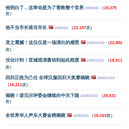
他明白了…这举动是为了营救整个世界
（
19,275
2009/2/8
次）
他不当市长谁当市长
🖼️
（
23,197
次）
2009/2/1
灵之震撼！这仅仅是一场演出的感受
🖼️
（
22,902
2008/12/30
次）
没估计到！亚城巡演轰动到如此程度
🖼️
（
18,511
2008/12/21
次）
回归正统为己任 全球汉服回归大奖赛揭晓
🖼️
2008/10/19
（
16,211
次）
揭晓！诺贝尔评委会继续向中共下跪
（
29,531
2008/10/10
次）
全世界华人声乐大赛金榜揭晓
🖼️
（
16,163
次）
2008/8/10