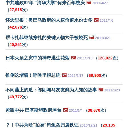
中共建政62年 "清华大学"何来百年校庆
🖼️
2011/4/27
（
27,918
次）
怀念里根！奥巴马政府的人权价值水份太多
🖼️
2011/4/6
（
42,076
次）
帮卡扎菲继续挣扎的关键人物六子被烧死
🖼️
2011/3/21
（
40,851
次）
日本灭顶之灾中的神奇逃生花絮
🖼️
（
126,022
次）
2011/3/15
推倒这堵墙！呼唤里根总统
🖼️
（
69,900
次）
2011/2/17
不同藤上的瓜：郎朗与马友友鲜为人知的故事
🖼️
2011/1/23
（
49,772
次）
紧跟中共 巴基斯坦政府垮台
🖼️
（
38,670
次）
2011/1/4
？！中共为啥“拍卖”钓鱼岛归属铁证
（
29,135
2010/12/21