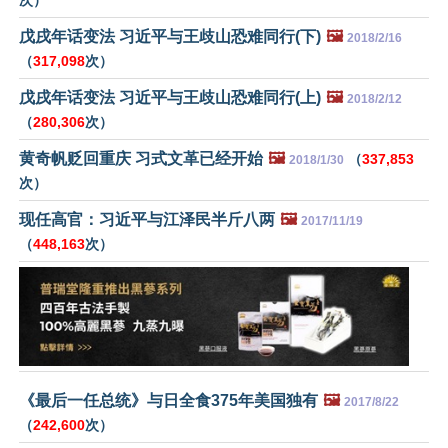
戊戌年话变法 习近平与王歧山恐难同行(下)
🖼️
2018/2/16
（
317,098
次）
戊戌年话变法 习近平与王歧山恐难同行(上)
🖼️
2018/2/12
（
280,306
次）
黄奇帆贬回重庆 习式文革已经开始
🖼️
（
337,853
2018/1/30
次）
现任高官：习近平与江泽民半斤八两
🖼️
2017/11/19
（
448,163
次）
《最后一任总统》与日全食375年美国独有
🖼️
2017/8/22
（
242,600
次）