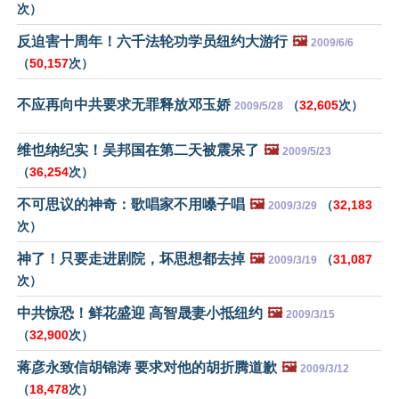
次）
反迫害十周年！六千法轮功学员纽约大游行
🖼️
2009/6/6
（
50,157
次）
不应再向中共要求无罪释放邓玉娇
（
32,605
次）
2009/5/28
维也纳纪实！吴邦国在第二天被震呆了
🖼️
2009/5/23
（
36,254
次）
不可思议的神奇：歌唱家不用嗓子唱
🖼️
（
32,183
2009/3/29
次）
神了！只要走进剧院，坏思想都去掉
🖼️
（
31,087
2009/3/19
次）
中共惊恐！鲜花盛迎 高智晟妻小抵纽约
🖼️
2009/3/15
（
32,900
次）
蒋彦永致信胡锦涛 要求对他的胡折腾道歉
🖼️
2009/3/12
（
18,478
次）