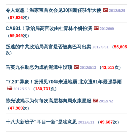
令人遐想！温家宝首次会见30国新任驻华大使
🖼️
2012/9/29
（
67,936
次）
CA981！政治局高官改由杜青林小姘扮演
🖼️
2012/9/9
（
59,049
次）
叛逃的中共政治局高官是否被奥巴马出卖
（
55,805
2012/8/31
次）
马英九在助恶为虐的泥潭中没顶
🖼️
（
43,513
次）
2012/8/13
"7.20"异象！扬州见70年未遇地震 北京遭61年最强暴雨
🖼️
（
180,731
次）
2012/7/23
陈光诚揭示为何每次高层都向周永康屈服
🖼️
2012/7/2
（
47,989
次）
十八大新班子“耳目一新”是啥意思
（
49,687
次）
2012/6/11