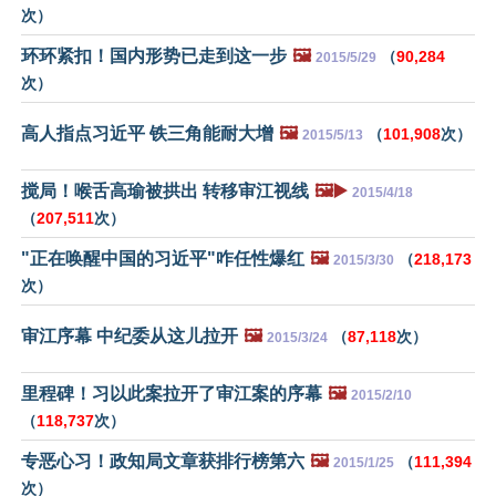
次）
环环紧扣！国内形势已走到这一步
🖼️
（
90,284
2015/5/29
次）
高人指点习近平 铁三角能耐大增
🖼️
（
101,908
次）
2015/5/13
搅局！喉舌高瑜被拱出 转移审江视线
🖼️▶️
2015/4/18
（
207,511
次）
"正在唤醒中国的习近平"咋任性爆红
🖼️
（
218,173
2015/3/30
次）
审江序幕 中纪委从这儿拉开
🖼️
（
87,118
次）
2015/3/24
里程碑！习以此案拉开了审江案的序幕
🖼️
2015/2/10
（
118,737
次）
专恶心习！政知局文章获排行榜第六
🖼️
（
111,394
2015/1/25
次）