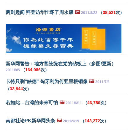
两则趣闻 拜登访华忙坏了周永康
🖼️
（
38,521
次）
2011/8/22
新华网警告：地方官统统在党的砧板上（多图/更新）
（
164,086
次）
2011/8/5
卡特只剩“缺德” 匈牙利为何竖里根铜像
🖼️
2011/7/3
（
33,844
次）
若如此…台湾的未来可怕
🖼️
（
46,750
次）
2011/6/11
南都社论PK新华网头条
🖼️
（
143,272
次）
2011/5/19