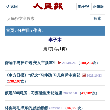
↺ 返回 
电子报
正體版
首页
分栏目
作者
›
›
:
李子木
第1页 (共1页)
昏睡中与神许诺 美女主播重生
▶️
（
100,213
次）
2024/1/26
《南方日报》“纪念”习仲勋 习儿痛斥中宣部
🖼️
2023/10/23
（
138,107
次）
预定800间房，习要隆重出访这里
（
41,182
次）
2023/10/8
林彪与毛泽东的恩恩怨怨
（
84,359
次）
2023/9/18