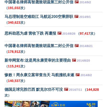
中国著名律师高智晟致胡温第三封公开信
🖼️
2014/9/2
（
191,032
次）
马总理制造空难助江 马航近200空乘辞职
🖼️
2014/9/1
（
340,623
次）
思科助恶为虐 营收下跌 再遭报
🖼️
（
97,417
次）
2014/8/26
中国著名律师高智晟致胡温第二封公开信
🖼️
2014/8/21
（
178,912
次）
新华网宣布:这是周永康受审的主要理由
🖼️
2014/8/20
（
115,241
次）
惨败！周永康立案审查当天 马航撞机未遂
🖼️
2014/8/2
（
140,537
次）
德国足球完胜巴西 默克尔功不可没
🖼️
（
144,828
2014/7/11
次）