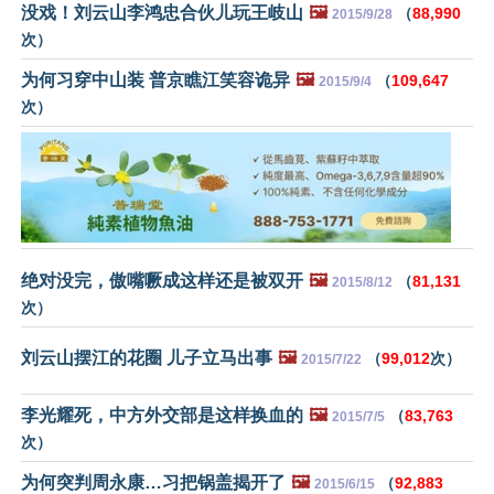
没戏！刘云山李鸿忠合伙儿玩王岐山
🖼️
（
88,990
2015/9/28
次）
为何习穿中山装 普京瞧江笑容诡异
🖼️
（
109,647
2015/9/4
次）
绝对没完，傲嘴噘成这样还是被双开
🖼️
（
81,131
2015/8/12
次）
刘云山摆江的花圈 儿子立马出事
🖼️
（
99,012
次）
2015/7/22
李光耀死，中方外交部是这样换血的
🖼️
（
83,763
2015/7/5
次）
为何突判周永康…习把锅盖揭开了
🖼️
（
92,883
2015/6/15