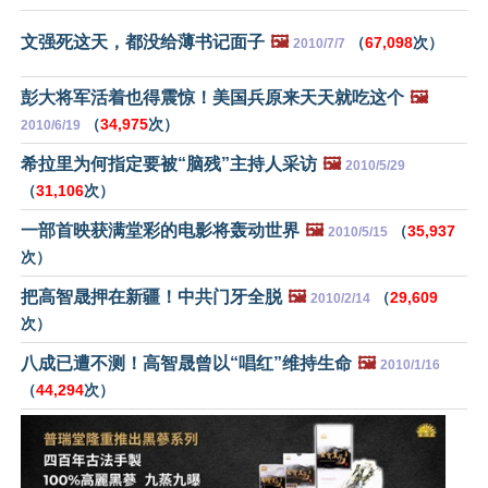
文强死这天，都没给薄书记面子
🖼️
（
67,098
次）
2010/7/7
彭大将军活着也得震惊！美国兵原来天天就吃这个
🖼️
（
34,975
次）
2010/6/19
希拉里为何指定要被“脑残”主持人采访
🖼️
2010/5/29
（
31,106
次）
一部首映获满堂彩的电影将轰动世界
🖼️
（
35,937
2010/5/15
次）
把高智晟押在新疆！中共门牙全脱
🖼️
（
29,609
2010/2/14
次）
八成已遭不测！高智晟曾以“唱红”维持生命
🖼️
2010/1/16
（
44,294
次）