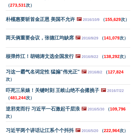
（
273,531
次）
朴槿惠要斩首金正恩 美国不允许
🖼️
（
155,629
次）
2016/10/9
两天俩重要会议，张德江均缺席
🖼️
（
141,079
次）
2016/9/29
核弹炸江！胡锦涛文选全国发行
🖼️
（
138,292
次）
2016/9/22
习这一霸气名词定性 猛搧"伟光正"
🖼️
（
127,824
2016/8/2
次）
吓死三呆婊！关键时刻 王岐山绝不会撂挑子
🖼️
2016/7/22
（
481,244
次）
逆邪党而行 习近平一石激起千层浪
🖼️
（
109,796
2016/5/30
次）
习近平两个讲话让江系个个抖抖
🖼️
（
222,964
次）
2016/5/20