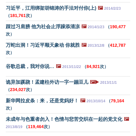
习近平，江用绑架胡锦涛的手法对付你(上)
🖼️
2014/2/23
（
181,761
次）
踩过习肩膀 他为社会止浮躁添清凉
🖼️
（
190,477
2014/1/23
次）
万蛇出洞！习近平顺天象动 你就胜
🖼️
（
412,787
2013/12/8
次）
谷歌总裁，我对你说…
🖼️
（
84,921
次）
2013/11/22
诡异加蹊跷！孟建柱外访一字一蹦豆儿
🖼️▶️
2013/11/1
（
234,027
次）
新华网拉皮条：来，还是党妈好！
🖼️
（
79,164
2013/10/14
次）
未成年与色重者勿入！色情与悲苦交织在一起的党文化
🖼️
（
119,464
次）
2013/8/19