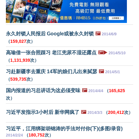
永久封锁人民报后 Google或被永久封锁
🖼️
2014/6/9
（
159,027
次）
高瑜借一张合照踩习 老江兜尿不湿还露点
🖼️▶️
2014/5/10
（
1,131,939
次）
习赴新疆李去重庆 14军的娘们儿出来脦瑟
🖼️
2014/5/1
（
539,735
次）
国内报道的习总讲话为这必须变味
🖼️
（
165,625
2014/4/4
次）
习近平发指示3小时后 新华网疯了
🖼️
（
200,412
次）
2014/3/3
习近平，江用绑架胡锦涛的手法对付你(下)(多图/录音)
（
180,752
次）
2014/2/24