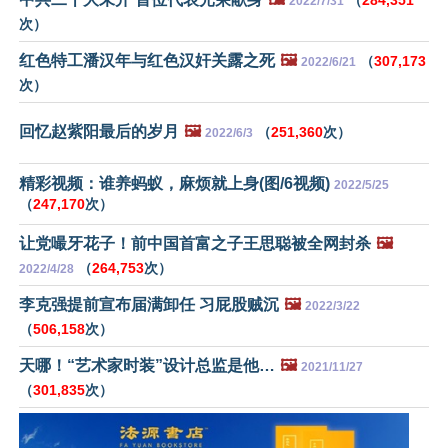
（
284,351
2022/7/31
次）
红色特工潘汉年与红色汉奸关露之死
🖼️
（
307,173
2022/6/21
次）
回忆赵紫阳最后的岁月
🖼️
（
251,360
次）
2022/6/3
精彩视频：谁养蚂蚁，麻烦就上身(图/6视频)
2022/5/25
（
247,170
次）
让党嘬牙花子！前中国首富之子王思聪被全网封杀
🖼️
（
264,753
次）
2022/4/28
李克强提前宣布届满卸任 习屁股贼沉
🖼️
2022/3/22
（
506,158
次）
天哪！“艺术家时装”设计总监是他…
🖼️
2021/11/27
（
301,835
次）