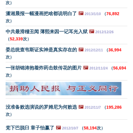
次）
潇湘晨报一幅漫画把啥都说明白了
🖼️
（
76,892
2013/1/10
次）
中共最滑稽丑闻 薄熙来因一记耳光入狱
🖼️
2012/12/26
（
52,339
次）
委总统查韦斯证实神是真实存在的
🖼️
（
36,994
2012/12/11
次）
一张胡锦涛抱着炸药击鼓传花的图片
🖼️
（
56,694
2012/11/24
次）
没准备败选演说的罗姆尼为何败选
🖼️
（
195,286
2012/11/7
次）
党下巴脱臼 章子怡赢了
🖼️
（
58,194
次）
2012/10/7