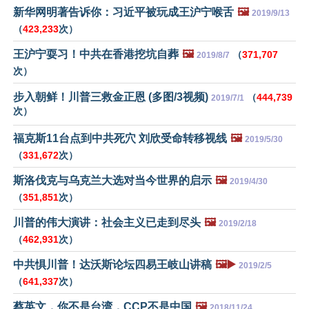
新华网明著告诉你：习近平被玩成王沪宁喉舌
🖼️
2019/9/13
（
423,233
次）
王沪宁耍习！中共在香港挖坑自葬
🖼️
（
371,707
2019/8/7
次）
步入朝鲜！川普三救金正恩 (多图/3视频)
（
444,739
2019/7/1
次）
福克斯11台点到中共死穴 刘欣受命转移视线
🖼️
2019/5/30
（
331,672
次）
斯洛伐克与乌克兰大选对当今世界的启示
🖼️
2019/4/30
（
351,851
次）
川普的伟大演讲：社会主义已走到尽头
🖼️
2019/2/18
（
462,931
次）
中共惧川普！达沃斯论坛四易王岐山讲稿
🖼️▶️
2019/2/5
（
641,337
次）
蔡英文，你不是台湾，CCP不是中国
🖼️
2018/11/24