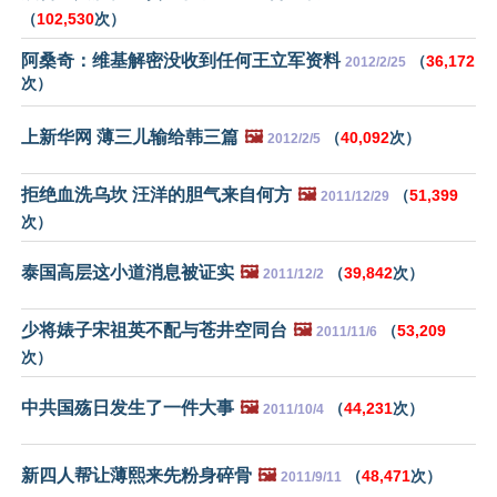
（
102,530
次）
阿桑奇：维基解密没收到任何王立军资料
（
36,172
2012/2/25
次）
上新华网 薄三儿输给韩三篇
🖼️
（
40,092
次）
2012/2/5
拒绝血洗乌坎 汪洋的胆气来自何方
🖼️
（
51,399
2011/12/29
次）
泰国高层这小道消息被证实
🖼️
（
39,842
次）
2011/12/2
少将婊子宋祖英不配与苍井空同台
🖼️
（
53,209
2011/11/6
次）
中共国殇日发生了一件大事
🖼️
（
44,231
次）
2011/10/4
新四人帮让薄熙来先粉身碎骨
🖼️
（
48,471
次）
2011/9/11