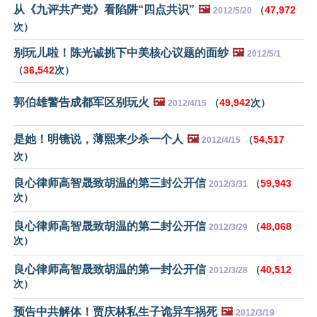
从《九评共产党》看陷阱“四点共识”
🖼️
（
47,972
2012/5/20
次）
别玩儿啦！陈光诚挑下中美核心议题的面纱
🖼️
2012/5/1
（
36,542
次）
郭伯雄警告成都军区别玩火
🖼️
（
49,942
次）
2012/4/15
是她！明镜说，薄熙来少杀一个人
🖼️
（
54,517
2012/4/15
次）
良心律师高智晟致胡温的第三封公开信
（
59,943
2012/3/31
次）
良心律师高智晟致胡温的第二封公开信
（
48,068
2012/3/29
次）
良心律师高智晟致胡温的第一封公开信
（
40,512
2012/3/28
次）
预告中共解体！贾庆林私生子诡异车祸死
🖼️
2012/3/19