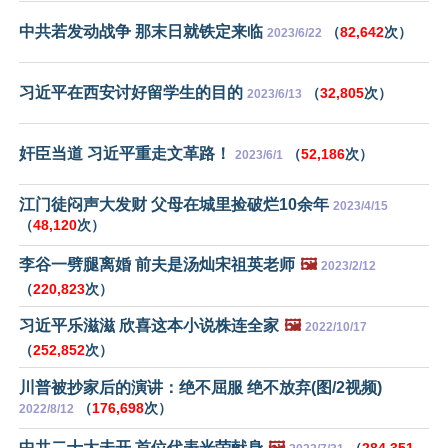
中共若发动战争 那末日就铁定来临
（
82,642
次）
2023/6/22
习近平在西安讨好留学生的目的
（
32,805
次）
2023/6/13
奸臣当道 习近平重走文革路！
（
52,186
次）
2023/6/1
江门徒闷声大发财 父母在城里捡破烂10余年
2023/4/15
（
48,120
次）
李谷一劈腿离婚 前夫是汤灿宋祖英老师
🖼️
2023/2/12
（
220,823
次）
习近平乐滋滋 欣喜这本小说株连全家
🖼️
2022/10/17
（
252,852
次）
川普被抄家后的演讲：绝不屈服 绝不放弃(图/2视频)
（
176,698
次）
2022/8/12
中共二十大未开 首位代表光荣献身
🖼️