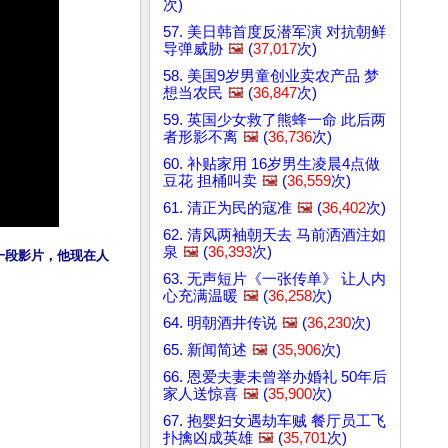
次)
57. 美日韩首度反潜军演 对抗朝鲜
导弹威胁
🖼️
(
37,017
次)
58. 美国9岁男童创业卖农产品 梦
想当农民
🖼️
(
36,847
次)
59. 英国少女救了熊蜂一命 此后两
者形影不离
🖼️
(
36,736
次)
60. 补贴家用 16岁男生凌晨4点做
豆花 担桶叫卖
🖼️
(
36,559
次)
61. 清正为民的寇准
🖼️
(
36,402
次)
62. 清风两袖朝天去 马前洒酒注如
泉
🖼️
(
36,393
次)
一段影片，他现在人
63. 无声短片《一张传单》 让人内
心充满温暖
🖼️
(
36,258
次)
64. 明朝酒井传说
🖼️
(
36,230
次)
65. 新闻简述
🖼️
(
35,906
次)
66. 恩爱夫妻未曾举办婚礼 50年后
家人送惊喜
🖼️
(
35,900
次)
67. 抱婴妇女遇劫车贼 餐厅员工飞
扑擒凶成英雄
🖼️
(
35,701
次)