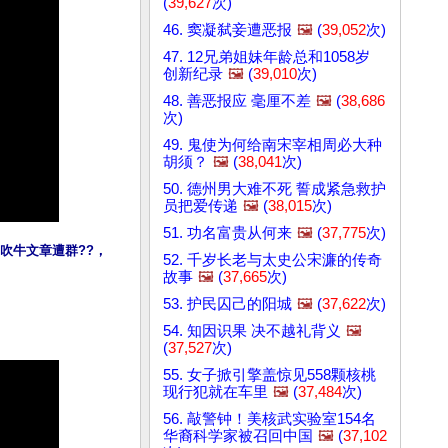
(
39,627
次)
46. 窦凝弑妾遭恶报
🖼️
(
39,052
次)
47. 12兄弟姐妹年龄总和1058岁
创新纪录
🖼️
(
39,010
次)
48. 善恶报应 毫厘不差
🖼️
(
38,686
次)
49. 鬼使为何给南宋宰相周必大种
胡须？
🖼️
(
38,041
次)
50. 德州男大难不死 誓成紧急救护
员把爱传递
🖼️
(
38,015
次)
51. 功名富贵从何来
🖼️
(
37,775
次)
吹牛文章遭群??，
52. 千岁长老与太史公宋濂的传奇
故事
🖼️
(
37,665
次)
53. 护民囚己的阳城
🖼️
(
37,622
次)
54. 知因识果 决不越礼背义
🖼️
(
37,527
次)
55. 女子掀引擎盖惊见558颗核桃
现行犯就在车里
🖼️
(
37,484
次)
56. 敲警钟！美核武实验室154名
华裔科学家被召回中国
🖼️
(
37,102