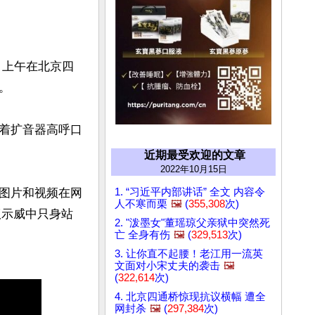
日上午在北京四


对着扩音器高呼口
近期最受欢迎的文章
2022年10月15日
1. “习近平内部讲话” 全文 内容令
图片和视频在网
人不寒而栗
🖼️
(
355,308
次)
抗议示威中只身站
2. "泼墨女"董瑶琼父亲狱中突然死
亡 全身有伤
🖼️
(
329,513
次)
3. 让你直不起腰！老江用一流英
文面对小宋丈夫的袭击
🖼️
(
322,614
次)
4. 北京四通桥惊现抗议横幅 遭全
网封杀
🖼️
(
297,384
次)