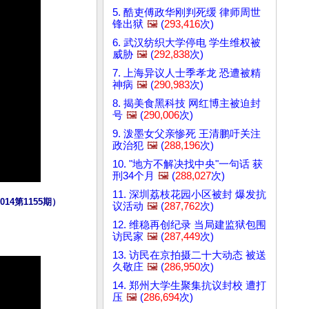
5. 酷吏傅政华刚判死缓 律师周世
锋出狱
🖼️
(
293,416
次)
6. 武汉纺织大学停电 学生维权被
威胁
🖼️
(
292,838
次)
7. 上海异议人士季孝龙 恐遭被精
神病
🖼️
(
290,983
次)
8. 揭美食黑科技 网红博主被迫封
号
🖼️
(
290,006
次)
9. 泼墨女父亲惨死 王清鹏吁关注
政治犯
🖼️
(
288,196
次)
10. "地方不解决找中央"一句话 获
刑34个月
🖼️
(
288,027
次)
11. 深圳荔枝花园小区被封 爆发抗
4第1155期）
议活动
🖼️
(
287,762
次)
12. 维稳再创纪录 当局建监狱包围
访民家
🖼️
(
287,449
次)
13. 访民在京拍摄二十大动态 被送
久敬庄
🖼️
(
286,950
次)
14. 郑州大学生聚集抗议封校 遭打
压
🖼️
(
286,694
次)