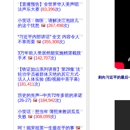
【直播预告】全世界华人美声唱
法声乐大赛 (
83,396
次)
小笑话：御医，请解决江泡妞儿
的这个忧愁
🖼️
(
267,498
次)
“习近平内部讲话” 全文 内容令人
不寒而栗
🖼️
(
355,308
次)
3万年前人类居然能实施精湛截肢
手术
🖼️
(
142,707
次)
【铁证如山系列讲座】第28集 法
轮功学员被群体灭绝的其它方式-
刺向习近平的最后一
活人人体实验 (图/视频中英字幕)
(
181,411
次)
历史的先声─中共72年多前的承诺
(26-27)
🖼️
(
184,942
次)
小笑话：想当年 薄熙来教训瓜瓜
失败
🖼️
(
308,099
次)
呵！揭宋祖英一生最在乎的事
🖼️