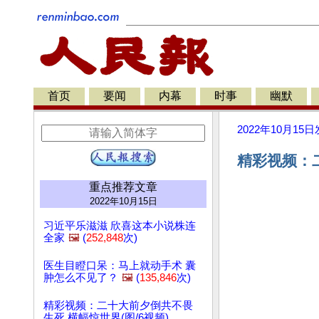
首页
要闻
内幕
时事
幽默
2022年10月15日
精彩视频：二
重点推荐文章
2022年10月15日
习近平乐滋滋 欣喜这本小说株连
全家
🖼️
(
252,848
次)
医生目瞪口呆：马上就动手术 囊
肿怎么不见了？
🖼️
(
135,846
次)
精彩视频：二十大前夕倒共不畏
生死 横幅惊世界(图/6视频)