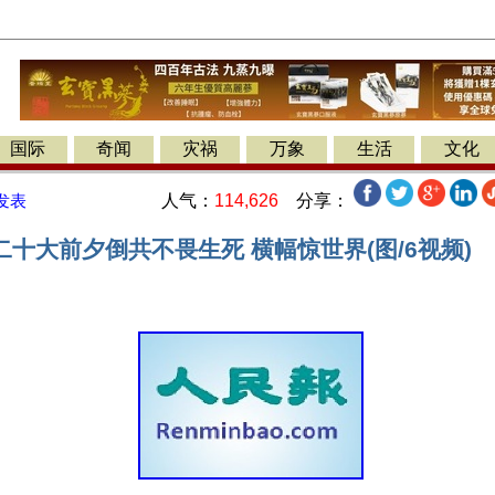
国际
奇闻
灾祸
万象
生活
文化
人气：
114,626
分享：
发表
十大前夕倒共不畏生死 横幅惊世界(图/6视频)