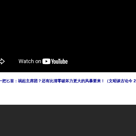
把匕首：祸起主席团？还有比清零破坏力更大的风暴要来！（文昭谈古论今 20221