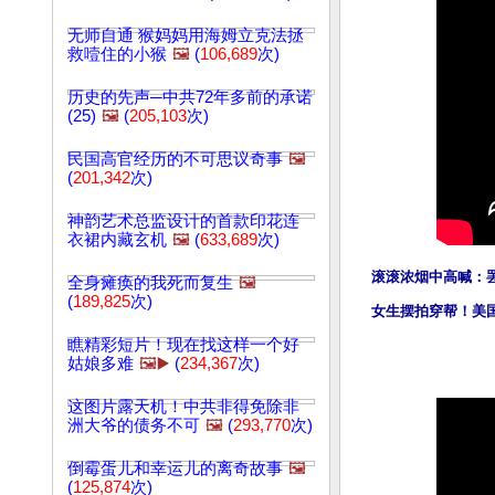
无师自通 猴妈妈用海姆立克法拯
救噎住的小猴
🖼️
(
106,689
次)
历史的先声─中共72年多前的承诺
(25)
🖼️
(
205,103
次)
民国高官经历的不可思议奇事
🖼️
(
201,342
次)
神韵艺术总监设计的首款印花连
衣裙内藏玄机
🖼️
(
633,689
次)
滚滚浓烟中高喊：
全身瘫痪的我死而复生
🖼️
(
189,825
次)
女生摆拍穿帮！美
瞧精彩短片！现在找这样一个好
姑娘多难
🖼️▶️
(
234,367
次)
这图片露天机！中共非得免除非
洲大爷的债务不可
🖼️
(
293,770
次)
倒霉蛋儿和幸运儿的离奇故事
🖼️
(
125,874
次)