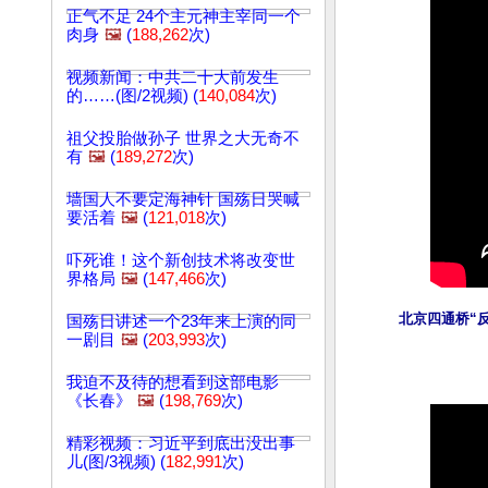
正气不足 24个主元神主宰同一个
肉身
🖼️
(
188,262
次)
视频新闻：中共二十大前发生
的……(图/2视频) (
140,084
次)
祖父投胎做孙子 世界之大无奇不
有
🖼️
(
189,272
次)
墙国人不要定海神针 国殇日哭喊
要活着
🖼️
(
121,018
次)
吓死谁！这个新创技术将改变世
界格局
🖼️
(
147,466
次)
北京四通桥“反
国殇日讲述一个23年来上演的同
一剧目
🖼️
(
203,993
次)
我迫不及待的想看到这部电影
《长春》
🖼️
(
198,769
次)
精彩视频：习近平到底出没出事
儿(图/3视频) (
182,991
次)