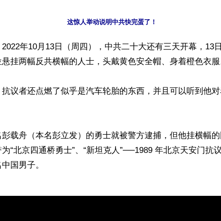
这惊人举动说明中共快完蛋了！
2022年10月13日（周四），中共二十大还有三天开幕，13
位悬挂两幅反共横幅的人士，头戴黄色安全帽、身着橙色衣服。
说，抗议者还点燃了似乎是汽车轮胎的东西，并且可以听到他
名彭载舟（本名彭立发）的勇士就被警方逮捕，但他挂横幅的
为“北京四通桥勇士”、“新坦克人”──1989 年北京天安门