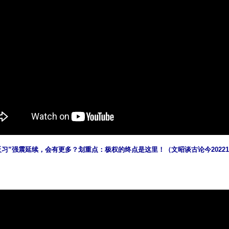
习”强震延续，会有更多？划重点：极权的终点是这里！（文昭谈古论今2022101