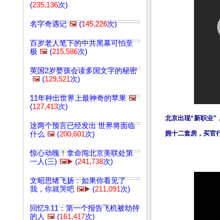
(
235,136
次)
名字奇遇记
🖼️
(
145,226
次)
百岁老人笔下的中共黑幕可怕至
极
🖼️
(
215,586
次)
英国2岁婴孩会读多国文字的秘密
🖼️
(
129,521
次)
11年种出世界上最神奇的苹果
🖼️
(
127,413
次)
北京出现“新职业
这两个预言已经发出 世界将面临
拥十二套房，买官
什么
🖼️
(
200,601
次)
惊心动魄！拿命闯北京美联处第
一人(三)
🖼️▶️
(
241,738
次)
文昭思绪飞扬：如果你看见了
我，你就哭吧
🖼️▶️
(
211,091
次)
回忆9.11：第一个报告飞机被劫持
的人
🖼️
(
161,417
次)