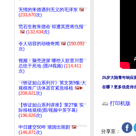
无情的朱德遇到无义的毛泽东
🖼️
(
233,670
次)
范石生救朱德命 却遭其恩将仇报
🖼️
(
132,634
次)
令人动容的动物奇闻
🖼️
(
150,092
次)
视频：脑壳进尿 哪些人欲置川普
总统于死地 (图/4视频) (
114,411
次)
26岁大陆青年响应
《铁证如山系列片》英文第9集:大
在哪？更多信息传
规模推广活体器官紧急移植
🖼️▶️
(
208,821
次)
文章网址: http://w
打印机版
【铁证如山系列讲座】第27集 实
际移植规模(图/视频中英字幕)
(
196,626
次)
中日建交50年 墙国出闹剧
🖼️
分享至：
(
146,871
次)