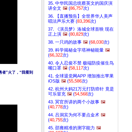
35. 中华民国总统蔡英文的国庆演
讲全文
🖼️
(
86,757
次)
36. 【直播预告】全世界华人美声
唱法声乐大赛 (
83,396
次)
37. 《演员梦》洛城全球首映 现在
正上演
🖼️
(
80,829
次)
38. 一只鸡的故事
🖼️
(
68,030
次)
39. 科学揭秘金字塔神秘能量
🖼️
(
66,322
次)
40. 令人忍俊不禁 极端防疫催生鸟
嘴口罩
🖼️
(
58,117
次)
者”火了，“我看到
41. 全球退党网APP 增加推出苹果
iOS版
🖼️
(
55,586
次)
42. 杭州大妈21万元打防癌针 竟是
可乐冒充
🖼️
(
54,568
次)
43. 冥官所讲的两个小故事
🖼️
(
40,778
次)
44. 吕洞宾为何不要点金术
🖼️
(
40,755
次)
45. 邵雍精准的测字能力
🖼️