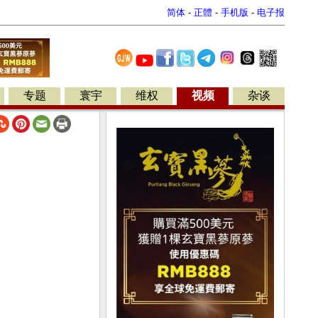
简体
-
正體
-
手机版
-
电子报
专题
寰宇
维权
视频
杂谈