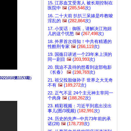
15. 江苏血艾受害人 被长期控制在
医院中
🖼️
(
285,546
次)
16. 二十大前 扒扒三呆婊是咋教唆
淫乱的
🖼️
(
282,864
次)
17. 小笑话：御医，请解决江泡妞
儿的这个忧愁
🖼️
(
267,498
次)
18. 外界首次得知！中共有精通的
性酷刑专家
🖼️
(
266,119
次)
19. 国殇日讲述一个23年来上演的
同一剧目
🖼️
(
203,993
次)
20. 我迫不及待的想看到这部电影
《长春》
🖼️
(
198,769
次)
010第1153期）
21. 祖父投胎做孙子 世界之大无奇
不有
🖼️
(
189,272
次)
22. 正气不足 24个主元神主宰同一
个肉身
🖼️
(
188,262
次)
23. 精彩视频：习近平到底出没出
事儿(图/3视频) (
182,991
次)
24. 历史的先声─中共73年前的承
诺(28)
🖼️
(
178,739
次)