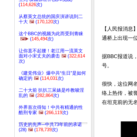
(
114,626
次)
从蔡英文总统的国庆演讲说到二
十大
🖼️
(
170,120
次)
【人民报消息】
这个BBC的视频为此而受到青睐
通桥上出现一
🖼️▶️
(
145,494
次)
让你直不起腰！老江用一流英文
面对小宋丈夫的袭击
🖼️
(
322,614
据BBC报道
次)
号。

《建党伟业》爆中共“生日”是如何
确定的
🖼️
(
114,031
次)
很快，这位网
二十大前 扒扒三呆婊是咋教唆淫
络上热传，被誉
乱的
🖼️
(
282,864
次)
外界首次得知！中共有精通的性
酷刑专家
🖼️
(
266,119
次)
历史的先声─中共73年前的承诺
(28)
🖼️
(
178,739
次)