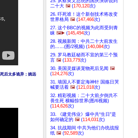
25. 从蔡英文总统的国庆演讲说到
二十大
🖼️
(
170,120
次)
26. 吓死谁！这个新创技术将改变
世界格局
🖼️
(
147,466
次)
27. 这个BBC的视频为此而受到青
睐
🖼️▶️
(
145,494
次)
28. 视频新闻：中共二十大前发生
的……(图/2视频) (
140,084
次)
29. 罗马教廷秘而不宣的第三个预
言
🖼️
(
133,779
次)
30. 美国灵媒谈宠物死后见闻
🖼️
(
124,276
次)
，死后太多诡异；姚远
31. 墙国人不要定海神针 国殇日哭
喊要活着
🖼️
(
121,018
次)
32. 精彩视频：二十大前夕倒共不
畏生死 横幅惊世界(图/6视频)
(
114,626
次)
33. 《建党伟业》爆中共“生日”是
如何确定的
🖼️
(
114,031
次)
34. 抗战期间 中共为他们办统战报
纸
🖼️
(
92,589
次)