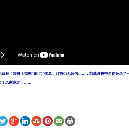
彭载舟！凌晨上街贴“倒.共”传单，目前仍无音信……；彭载舟被带走前还录了
出！老家东北；……
ww.renminbao.com/rmb/articles/2022/10/15/75018.html