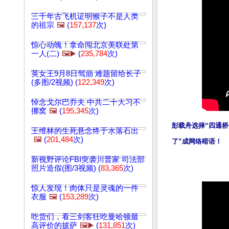
三千年古飞机证明猴子不是人类
的祖宗
🖼️
(
157,137
次)
惊心动魄！拿命闯北京美联处第
一人(二)
🖼️▶️
(
235,784
次)
英女王9月8日驾崩 难题留给长子
(多图/2视频) (
122,349
次)
悼念戈尔巴乔夫 中共二十大习不
挪窝
🖼️
(
195,345
次)
彭载舟选择“四通桥
王维林的生死悬念终于水落石出
🖼️
(
201,484
次)
了”成网络暗语！
新视野评论FBI突袭川普家 司法部
照片造假(图/3视频) (
83,365
次)
惊人发现！肉体只是灵魂的一件
衣服
🖼️
(
153,289
次)
吃货们，看三剑客狂吃曼哈顿最
高评价的披萨
🖼️▶️
(
131,851
次)