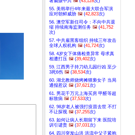
署威慑中共
🖼️
(
43,128
次)
55. 美韩举行4年来最大联合军演
应对朝鲜威胁
🖼️
(
42,823
次)
56. 澳空军新任司令：不向中共退
缩 持续南海监测任务
🖼️
(
41,752
次)
57. 中共雇黑客组织 持续三年攻击
全球人权机构
🖼️
(
41,724
次)
58. 4岁女下体痛检查异常 母求真
相遭打压
🖼️
(
39,402
次)
59. 江西男子持刀幼儿园行凶 至少
3死6伤
🖼️
(
38,534
次)
60. 湖北教师烧烤摊猥亵女子 当局
通报惹议
🖼️
(
37,621
次)
61. 男花千万元上海买房 甲醛等超
标致病
🖼️
(
37,533
次)
62. 98岁老人被强打疫苗去世 不打
不让探视
🖼️
(
37,255
次)
63. 如何让病人长期留下来 医院培
训引谴责
🖼️
(
37,031
次)
64. 四川突发山洪 洪流中父子紧抱