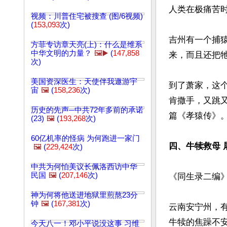
人类在极痛苦
视频：川普住宅被搜查 (图/6视频)
(
153,093
次)
吉州有一个捕
方菲专访章天亮(上)：什么是维系
中华文明的力量？
🖼️▶️
(
147,858
来，而且还把
次)
美国资深医生：天使伴我遨游宇
到了萧家，这
宙
🖼️
(
158,236
次)
肯撒手，又跳
历史的先声─中共72年多前的承诺
篇《孝猿传》。
(23)
🖼️
(
193,268
次)
60亿机率的怪病 为何跑进一家门
四、牛犊救母 
🖼️
(
229,424
次)
中共为何怕美议长佩洛西访中华
民国
🖼️
(
207,146
次)
《同生录二编》
神为何将他送进地狱里煎熬23分
钟
🖼️
(
167,381
次)
云南安宁州，
牛犊的焦躁不
今天八一！邓小平说没这事 习维