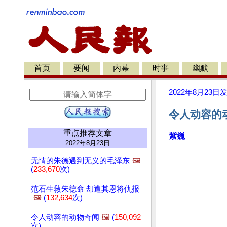
首页
要闻
内幕
时事
幽默
2022年8月23日
令人动容的动
重点推荐文章
紫巍
2022年8月23日
无情的朱德遇到无义的毛泽东
🖼️
(
233,670
次)
范石生救朱德命 却遭其恩将仇报
🖼️
(
132,634
次)
令人动容的动物奇闻
🖼️
(
150,092
次)