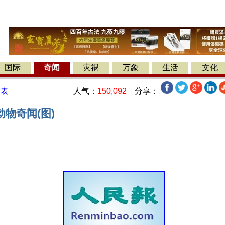
国际
奇闻
灾祸
万象
生活
文化
人气：
150,092
分享：
发表
物奇闻(图)