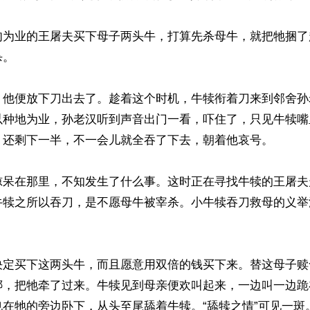
肉为业的王屠夫买下母子两头牛，打算先杀母牛，就把牠捆了
。

，他便放下刀出去了。趁着这个时机，牛犊衔着刀来到邻舍孙
以种地为业，孙老汉听到声音出门一看，吓住了，只见牛犊嘴
，还剩下一半，不一会儿就全吞了下去，朝着他哀号。

惊呆在那里，不知发生了什么事。这时正在寻找牛犊的王屠夫
牛犊之所以吞刀，是不愿母牛被宰杀。小牛犊吞刀救母的义举
决定买下这两头牛，而且愿意用双倍的钱买下来。替这母子赎
绑，把牠牵了过来。牛犊见到母亲便欢叫起来，一边叫一边跪
在牠的旁边卧下，从头至尾舔着牛犊。“舔犊之情”可见一斑。