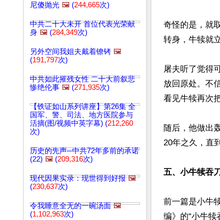
尼傻抛光
🖼️
(
244,665
次)
中共二十大未开 首位代表光荣献
奇怪的是，就
身
🖼️
(
284,349
次)
转身，牛犊就立
另外空间我姐夫戴着镣铐
🖼️
(
191,797
次)
屠夫听了觉得
中共如此摧残女性 二十大前叙悲
放回原处。不
惨绝伦事
🖼️
(
271,935
次)
看见牛犊再次
【铁证如山系列讲座】第26集 全
国军、警、司法、地方医院参与
活摘(图/视频中英字幕) (
212,260
随后，他做出
次)
20年之久，直
历史的先声─中共72年多前的承诺
(22)
🖼️
(
209,316
次)
五、小牛犊吞
现代因果实录：现世得到好报
🖼️
(
230,637
次)
前一篇是小牛
令我睡意全无的一碗汤面
🖼️
(
1,102,963
次)
编》的“小牛犊