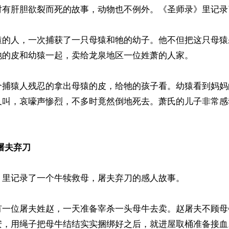
时有肝胆欲裂而死的故事，动物也不例外。《圣师录》里记录
猿的人，一次捕获了一只母猿和牠的幼子。他不但把这只母猿
牠的皮和幼猿一起，卖给龙泉地区一位姓萧的人家。

个捕猿人残忍的拿出母猿的皮，给牠的孩子看。幼猿看到妈妈
又叫，哀嚎声惨烈，不多时竟然倒地死去。萧氏的儿子非常感


屠夫弃刀
里记录了一个牛犊救母，屠夫弃刀的感人故事。

有一位屠夫姓赵，一天准备宰杀一头母牛去卖。赵屠夫不顾母
安，用绳子把母牛结结实实捆绑好之后，就进屋取桶准备接血。