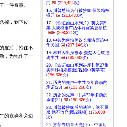
门
🖼️
(
229,424
次)
了一件奇事。

16. 川普总统为何被抄家 保险箱被
撬开
🖼️
(
213,430
次)
杀掉，剥下皮
17. 《铁证如山系列片》英文第9
集:大规模推广活体器官紧急移植
🖼️▶️
(
208,821
次)
18. 中共为何怕美议长佩洛西访中
华民国
🖼️
(
207,146
次)
的皮后，抱住不
19. 林野因出身被杀 龚楚因心软逃
动，为牠作了一
离中共
🖼️
(
199,082
次)
20. 【铁证如山系列讲座】第27集
实际移植规模(图/视频中英字幕)
(
196,626
次)
21. 历史的先声─中共72年多前的
承诺(23)
🖼️
(
193,268
次)
22. 历史的先声─中共72年多前的
承诺(24)
🖼️
(
190,626
次)
23. 川普被抄家后的演讲：绝不屈
服 绝不放弃(图/2视频) (
176,698
牛的哀嚎和旁边
次)


24. 方菲专访章天亮(下)：中国历