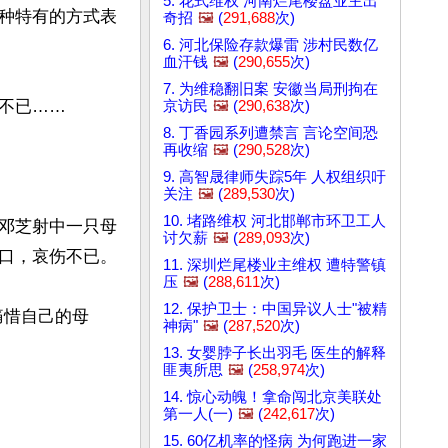
5. 花式维权 河南烂尾楼盘业主出
种特有的方式表
奇招
🖼️
(
291,688
次)
6. 河北保险存款爆雷 涉村民数亿
血汗钱
🖼️
(
290,655
次)
7. 为维稳翻旧案 安徽当局刑拘在
已……

京访民
🖼️
(
290,638
次)
8. 丁香园系列遭禁言 言论空间恐
再收缩
🖼️
(
290,528
次)
9. 高智晟律师失踪5年 人权组织吁
关注
🖼️
(
289,530
次)
10. 堵路维权 河北邯郸市环卫工人
邓芝射中一只母
讨欠薪
🖼️
(
289,093
次)
口，哀伤不已。

11. 深圳烂尾楼业主维权 遭特警镇
压
🖼️
(
288,611
次)
12. 保护卫士：中国异议人士"被精
痛惜自己的母
神病"
🖼️
(
287,520
次)
13. 女婴脖子长出羽毛 医生的解释
匪夷所思
🖼️
(
258,974
次)
14. 惊心动魄！拿命闯北京美联处
第一人(一)
🖼️
(
242,617
次)
15. 60亿机率的怪病 为何跑进一家