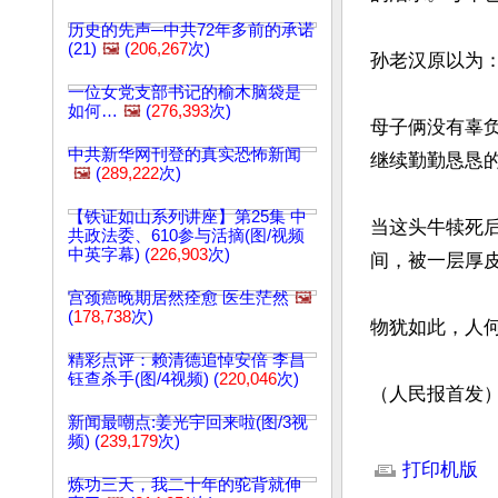
历史的先声─中共72年多前的承诺
(21)
🖼️
(
206,267
次)
孙老汉原以为
一位女党支部书记的榆木脑袋是
如何…
🖼️
(
276,393
次)
母子俩没有辜
中共新华网刊登的真实恐怖新闻
继续勤勤恳恳的
🖼️
(
289,222
次)
【铁证如山系列讲座】第25集 中
当这头牛犊死
共政法委、610参与活摘(图/视频
中英字幕) (
226,903
次)
间，被一层厚
宫颈癌晚期居然痊愈 医生茫然
🖼️
(
178,738
次)
物犹如此，人
精彩点评：赖清德追悼安倍 李昌
钰查杀手(图/4视频) (
220,046
次)
（人民报首发
新闻最嘲点:姜光宇回来啦(图/3视
文章网址: http://w
频) (
239,179
次)
打印机版
炼功三天，我二十年的驼背就伸