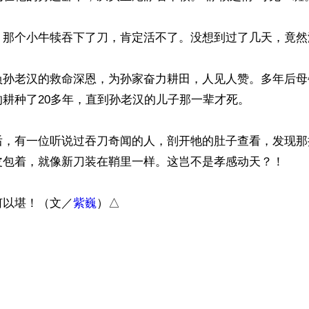
：那个小牛犊吞下了刀，肯定活不了。没想到过了几天，竟然
负孙老汉的救命深恩，为孙家奋力耕田，人见人赞。多年后母
耕种了20多年，直到孙老汉的儿子那一辈才死。

后，有一位听说过吞刀奇闻的人，剖开牠的肚子查看，发现那
皮包着，就像新刀装在鞘里一样。这岂不是孝感动天？！

何以堪！（文／
紫巍
）△

）
ww.renminbao.com/rmb/articles/2022/8/23/74747.html