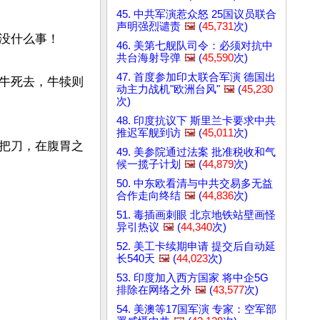
45. 中共军演惹众怒 25国议员联合
声明强烈谴责
🖼️
(
45,731
次)
没什么事！

46. 美第七舰队司令：必须对抗中
共台海射导弹
🖼️
(
45,590
次)
47. 首度参加印太联合军演 德国出
牛死去，牛犊则
动主力战机"欧洲台风"
🖼️
(
45,230
次)
48. 印度抗议下 斯里兰卡要求中共
推迟军舰到访
🖼️
(
45,011
次)
把刀，在腹胃之
49. 美参院通过法案 批准税收和气
候一揽子计划
🖼️
(
44,879
次)
50. 中东欧看清与中共交易多无益
合作走向终结
🖼️
(
44,836
次)
51. 毒插画刺眼 北京地铁站壁画怪
异引热议
🖼️
(
44,340
次)
52. 美工卡续期申请 提交后自动延
长540天
🖼️
(
44,023
次)
53. 印度加入西方国家 将中企5G
排除在网络之外
🖼️
(
43,577
次)
54. 美澳等17国军演 专家：空军部