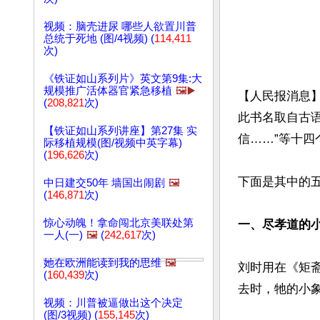
视频：脑壳进尿 哪些人欲置川普
总统于死地 (图/4视频) (
114,411
次)
《铁证如山系列片》英文第9集:大
规模推广活体器官紧急移植
🖼️▶️
【人民报消息
(
208,821
次)
此书名取自古语
【铁证如山系列讲座】第27集 实
信……”等十四
际移植规模(图/视频中英字幕)
(
196,626
次)
下面是其中的五
中日建交50年 墙国出闹剧
🖼️
(
146,871
次)
惊心动魄！拿命闯北京美联处第
一、尽孝道的
一人(一)
🖼️
(
242,617
次)
她在欧洲能读到我的思维
🖼️
刘时用在《矩
(
160,439
次)
去时，牠的小象
视频：川普被逼做出这个决定
(图/3视频) (
155,145
次)