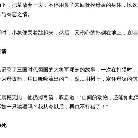
雨下，把草放弃一边，不停用鼻子来回抚摸母象的身体，以这
与眷恋之情。

死时，小象便哭着跳起来，然后，又伤心的扑倒在地上，哀恸不
拔箭
里记录了三国时代蜀国的大将军邓芝的故事，一次在打猎时，
子为母拔箭，用口吮吸流出的血，然后用树叶，塞住母猿的伤
芝震撼无比，他扔掉弓箭，叹息道：“山间的动物，还能如此
如一只猿猴吗？我从今以后，再也不打猎了！”

而死