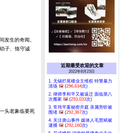
间发生的奇闻。
爱幼子、恪守诚
近期最受欢迎的文章
2022年8月23日
1. 无锡烂尾楼业主维权 特警暴力
清场
🖼️
(
296,634
次)
2. 律师李和平又被逼迁 面临第八
次搬家
🖼️
(
293,033
次)
3. 常玮平案秘密开庭 亲属旁听被
一头老象临要死
围堵
🖼️
(
292,367
次)
4. 关注唐山事件 媒体人毛慧斌被
逮捕
🖼️
(
292,160
次)