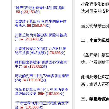
小象双眼泪如
"哑巴"表哥的奇缘让我泪流满面
达对母亲的安慰
🖼️
(
133,153
次)
女婴脖子长出羽毛 医生的解释匪
夷所思
🖼️
(
258,974
次)
当发现母亲已
川普总统为何被抄家 保险箱被撬
开
🖼️
(
213,430
次)
二、小猿为母
川普被抄家后的演讲：绝不屈服
绝不放弃(图/2视频) (
176,698
次)
《圣师录》篇
猿。他看到猿
林野因出身被杀 龚楚因心软逃离
中共
🖼️
(
199,082
次)
历史的先声─中共72年多前的承诺
此情此景让邓
(24)
🖼️
(
190,626
次)
亲，难道人还不
方菲专访章天亮(下)：中国历史不
是农民起义史
🖼️▶️
(
162,502
次)
三、猿抱母皮
"干净世界"8月8日正式推出英文平
台
🖼️
(
101,050
次)