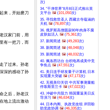
次)
34. "干净世界"8月8日正式推出英
起来，开始磨刀
文平台
🖼️
(
101,050
次)
35. 寻找救世圣人 西藏古寺蕴涵的
天机
🖼️
(
78,897
次)
36. 俄罗斯高僧圆寂80年肉身不腐
皮肤如活人
🖼️
(
75,361
次)
老汉家门前，用
37. 新闻简述
🖼️
(
49,283
次)
里有一把刀，而
38. 新闻简述
🖼️
(
48,048
次)
39. 新闻简述
🖼️
(
48,032
次)
40. 佩洛西访台 台积电再成美中竞
走了过来。孙老
争焦点
🖼️
(
47,551
次)
深深的感动了孙
41. 美日连手研发量子计算机 日本
实现重大突破
🖼️
(
47,173
次)
42. 无视美印关切 中共军事测量船
停靠斯里兰卡
🖼️
(
47,022
次)
43. 冲破中共阻力 韩国重返美日反
命之后，孙老汉
导演习
🖼️
(
46,634
次)
在地上流出激动
44. 日本内阁、执政党改组 岸田盼
助党政协调
🖼️
(
46,335
次)

