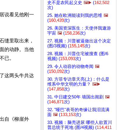
史不是农民起义史
🖼️▶️
(
162,502
次)
居说看见他刚一
25. 她在欧洲能读到我的思维
🖼️
(
160,439
次)
26. 美国资深医生：天使伴我遨游
宇宙
🖼️
(
158,236
次)
石缝里取出来，
27. 视频：川普被逼做出这个决定
(图/3视频) (
155,145
次)
面的动静。当他
28. 视频：川普住宅被搜查 (图/6
已。

视频) (
153,093
次)
29. 令人动容的动物奇闻
🖼️
(
150,092
次)
了这两头牛共达
30. 方菲专访章天亮(上)：什么是
维系中华文明的力量？
🖼️▶️
(
147,858
次)
31. 中日建交50年 墙国出闹剧
🖼️
(
146,871
次)
32. "哑巴"表哥的奇缘让我泪流满
面
🖼️
(
133,153
次)
出自《柳崖外
33. 视频：脑壳进尿 哪些人欲置川
普总统于死地 (图/4视频) (
114,411