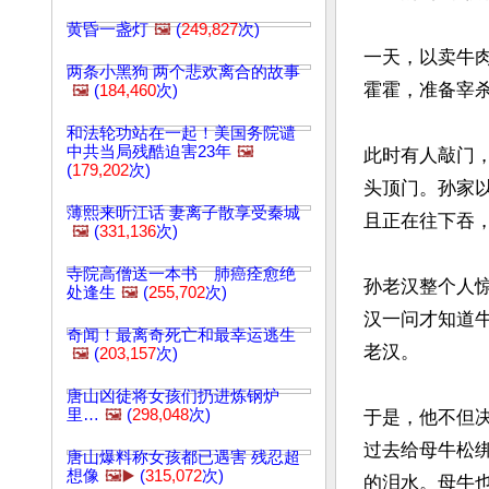
黄昏一盏灯
🖼️
(
249,827
次)
一天，以卖牛
两条小黑狗 两个悲欢离合的故事
霍霍，准备宰杀
🖼️
(
184,460
次)
和法轮功站在一起！美国务院谴
中共当局残酷迫害23年
🖼️
此时有人敲门
(
179,202
次)
头顶门。孙家
薄熙来听江话 妻离子散享受秦城
且正在往下吞
🖼️
(
331,136
次)
寺院高僧送一本书 肺癌痊愈绝
孙老汉整个人
处逢生
🖼️
(
255,702
次)
汉一问才知道
奇闻！最离奇死亡和最幸运逃生
老汉。

🖼️
(
203,157
次)
唐山凶徒将女孩们扔进炼钢炉
里…
🖼️
(
298,048
次)
于是，他不但
过去给母牛松
唐山爆料称女孩都已遇害 残忍超
想像
🖼️▶️
(
315,072
次)
的泪水。母牛也