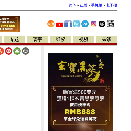
简体
-
正體
-
手机版
-
电子报
专题
寰宇
维权
视频
杂谈