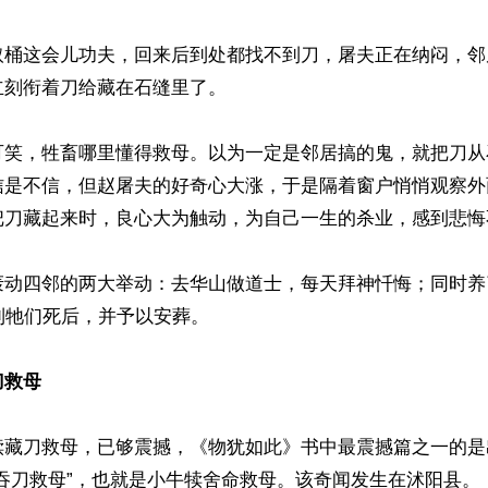
取桶这会儿功夫，回来后到处都找不到刀，屠夫正在纳闷，邻
刻衔着刀给藏在石缝里了。

可笑，牲畜哪里懂得救母。以为一定是邻居搞的鬼，就把刀从
信是不信，但赵屠夫的好奇心大涨，于是隔着窗户悄悄观察外
把刀藏起来时，良心大为触动，为自己一生的杀业，感到悲悔不
轰动四邻的两大举动：去华山做道士，每天拜神忏悔；同时养
到牠们死后，并予以安葬。

刀救母
犊藏刀救母，已够震撼，《物犹如此》书中最震撼篇之一的是
吞刀救母”，也就是小牛犊舍命救母。该奇闻发生在沭阳县。
