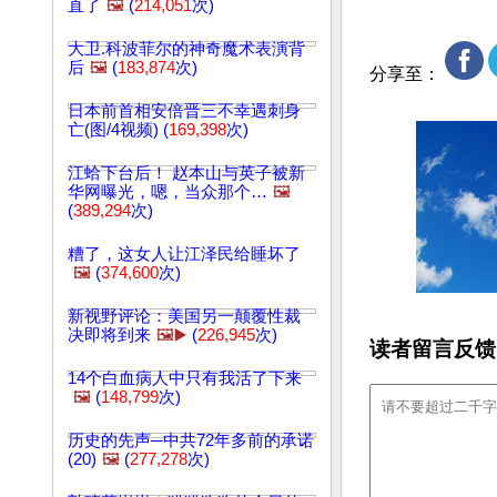
直了
🖼️
(
214,051
次)
大卫.科波菲尔的神奇魔术表演背
后
🖼️
(
183,874
次)
分享至：
日本前首相安倍晋三不幸遇刺身
亡(图/4视频) (
169,398
次)
江蛤下台后！ 赵本山与英子被新
华网曝光，嗯，当众那个…
🖼️
(
389,294
次)
糟了，这女人让江泽民给睡坏了
🖼️
(
374,600
次)
新视野评论：美国另一颠覆性裁
决即将到来
🖼️▶️
(
226,945
次)
读者留言反馈
14个白血病人中只有我活了下来
🖼️
(
148,799
次)
历史的先声─中共72年多前的承诺
(20)
🖼️
(
277,278
次)