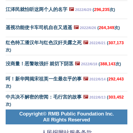
江泽民就怕听这两个人的名字
🖼️
(
296,235
次)
2022/6/29
遥视功能使卡车司机自在又逍遥
🖼️
(
264,349
次)
2022/6/26
红色特工潘汉年与红色汉奸关露之死
🖼️
(
307,173
2022/6/21
次)
没商量！恶警敢强奸 就切下阴茎
🖼️
(
388,143
次)
2022/6/18
呵！新华网揭宋祖英一生最在乎的事
🖼️
(
292,443
2022/6/14
次)
中共决不解密的密闻：毛行宫的故事
🖼️
(
303,452
2022/6/13
次)
Copyright© RMB Public Foundation Inc.
All Rights Reserved
人民报网站服务条款