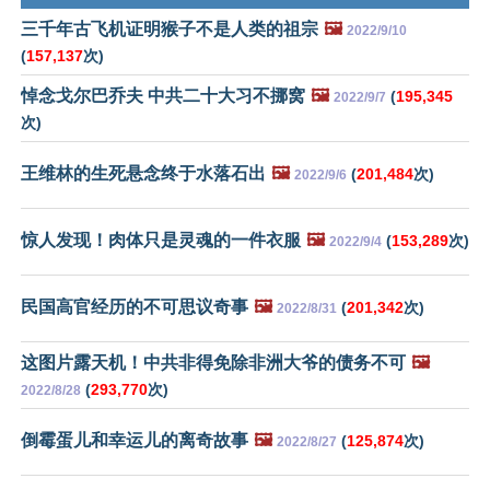
三千年古飞机证明猴子不是人类的祖宗
🖼️
2022/9/10
(
157,137
次)
悼念戈尔巴乔夫 中共二十大习不挪窝
🖼️
(
195,345
2022/9/7
次)
王维林的生死悬念终于水落石出
🖼️
(
201,484
次)
2022/9/6
惊人发现！肉体只是灵魂的一件衣服
🖼️
(
153,289
次)
2022/9/4
民国高官经历的不可思议奇事
🖼️
(
201,342
次)
2022/8/31
这图片露天机！中共非得免除非洲大爷的债务不可
🖼️
(
293,770
次)
2022/8/28
倒霉蛋儿和幸运儿的离奇故事
🖼️
(
125,874
次)
2022/8/27