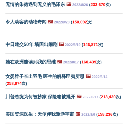
无情的朱德遇到无义的毛泽东
🖼️
(
233,670
次)
2022/8/26
令人动容的动物奇闻
🖼️
(
150,092
次)
2022/8/23
中日建交50年 墙国出闹剧
🖼️
(
146,871
次)
2022/8/19
她在欧洲能读到我的思维
🖼️
(
160,439
次)
2022/8/17
女婴脖子长出羽毛 医生的解释匪夷所思
🖼️
2022/8/14
(
258,974
次)
川普总统为何被抄家 保险箱被撬开
🖼️
(
213,430
次)
2022/8/13
美国资深医生：天使伴我遨游宇宙
🖼️
(
158,236
次)
2022/8/6