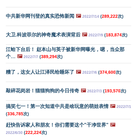
中共新华网刊登的真实恐怖新闻
🖼️
(
289,222
次)
2022/7/14
大卫.科波菲尔的神奇魔术表演背后
🖼️
(
183,874
次)
2022/7/9
江蛤下台后！ 赵本山与英子被新华网曝光，嗯，当众那
个…
🖼️
(
389,294
次)
2022/7/7
糟了，这女人让江泽民给睡坏了
🖼️
(
374,600
次)
2022/7/6
敲碎花岗岩！猫猫狗狗的今日传奇
🖼️
(
193,570
次)
2022/7/3
搞笑七一！第一次知道中共是啥玩意的萌娃表情
🖼️
2022/7/1
(
336,785
次)
赶快告诉家人和朋友！你们需要这个"干净世界"
🖼️
(
222,224
次)
2022/6/30