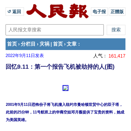
↺ 返回 
电子报
正體版
首页
分栏目
灾祸
首页
文章
›
›
|
›
：
2022年9月11日
发表
人气：
161,417
回忆9.11：第一个报告飞机被劫持的人(图)
2001年9月11日恐怖份子将飞机撞入纽约市曼哈顿世贸中心的双子塔，
此前的25分钟，11号航班上的华裔空姐邓月薇提供了宝贵的资料，她成
为美国英雄。