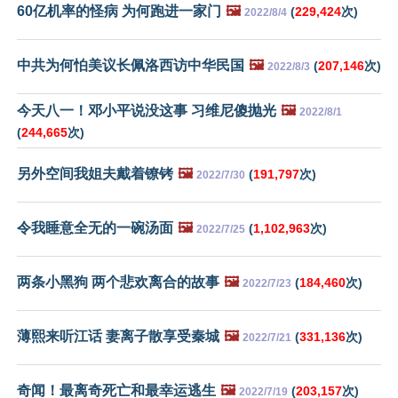
60亿机率的怪病 为何跑进一家门
🖼️
(
229,424
次)
2022/8/4
中共为何怕美议长佩洛西访中华民国
🖼️
(
207,146
次)
2022/8/3
今天八一！邓小平说没这事 习维尼傻抛光
🖼️
2022/8/1
(
244,665
次)
另外空间我姐夫戴着镣铐
🖼️
(
191,797
次)
2022/7/30
令我睡意全无的一碗汤面
🖼️
(
1,102,963
次)
2022/7/25
两条小黑狗 两个悲欢离合的故事
🖼️
(
184,460
次)
2022/7/23
薄熙来听江话 妻离子散享受秦城
🖼️
(
331,136
次)
2022/7/21
奇闻！最离奇死亡和最幸运逃生
🖼️
(
203,157
次)
2022/7/19