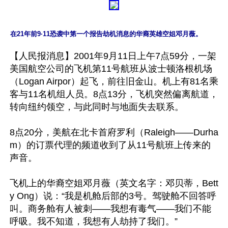
在21年前9·11恐袭中第一个报告劫机消息的华裔英雄空姐邓月薇。
【人民报消息】2001年9月11日上午7点59分，一架
美国航空公司的飞机第11号航班从波士顿洛根机场
（Logan Airpor）起飞，前往旧金山。机上有81名乘
客与11名机组人员。8点13分，飞机突然偏离航道，
转向纽约领空，与此同时与地面失去联系。

8点20分，美航在北卡首府罗利（Raleigh——Durha
m）的订票代理的频道收到了从11号航班上传来的
声音。

飞机上的华裔空姐邓月薇（英文名字：邓贝蒂，Bett
y Ong）说：“我是机舱后部的3号。驾驶舱不回答呼
叫。商务舱有人被刺——我想有毒气——我们不能
呼吸。我不知道，我想有人劫持了我们。”
