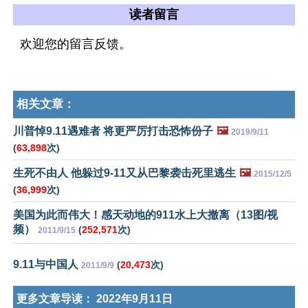
读者留言
欢迎您的留言反馈。
相关文章：
川普悼9.11遇难者 将更严厉打击恐怖份子
🖼️
2019/9/11
(
63,898
次)
生死不由人 他躲过9-11又从巴黎袭击死里逃生
🖼️
2015/12/5
(
36,999
次)
美国为此而伟大！感天动地的911水上大撤离（13图/视
频）
(
252,571
次)
2011/9/15
9.11与中国人
(
20,473
次)
2011/9/9
更多文章导读：
2022年9月11日