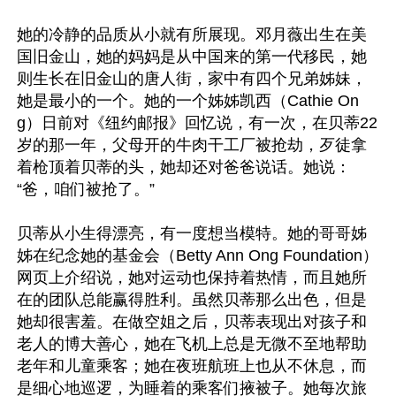
她的冷静的品质从小就有所展现。邓月薇出生在美
国旧金山，她的妈妈是从中国来的第一代移民，她
则生长在旧金山的唐人街，家中有四个兄弟姊妹，
她是最小的一个。她的一个姊姊凯西（Cathie On
g）日前对《纽约邮报》回忆说，有一次，在贝蒂22
岁的那一年，父母开的牛肉干工厂被抢劫，歹徒拿
着枪顶着贝蒂的头，她却还对爸爸说话。她说：
“爸，咱们被抢了。”

贝蒂从小生得漂亮，有一度想当模特。她的哥哥姊
姊在纪念她的基金会（Betty Ann Ong Foundation）
网页上介绍说，她对运动也保持着热情，而且她所
在的团队总能赢得胜利。虽然贝蒂那么出色，但是
她却很害羞。在做空姐之后，贝蒂表现出对孩子和
老人的博大善心，她在飞机上总是无微不至地帮助
老年和儿童乘客；她在夜班航班上也从不休息，而
是细心地巡逻，为睡着的乘客们掖被子。她每次旅