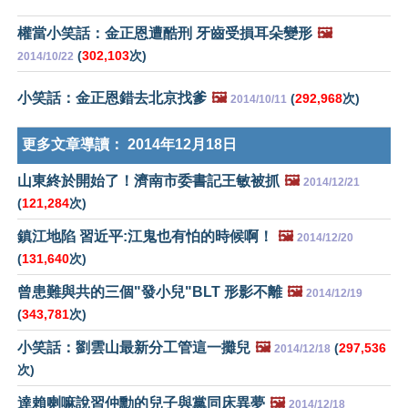
權當小笑話：金正恩遭酷刑 牙齒受損耳朵變形
🖼️
(
302,103
次)
2014/10/22
小笑話：金正恩錯去北京找爹
🖼️
(
292,968
次)
2014/10/11
更多文章導讀：
2014年12月18日
山東終於開始了！濟南市委書記王敏被抓
🖼️
2014/12/21
(
121,284
次)
鎮江地陷 習近平:江鬼也有怕的時候啊！
🖼️
2014/12/20
(
131,640
次)
曾患難與共的三個"發小兒"BLT 形影不離
🖼️
2014/12/19
(
343,781
次)
小笑話：劉雲山最新分工管這一攤兒
🖼️
(
297,536
2014/12/18
次)
達賴喇嘛說習仲勳的兒子與黨同床異夢
🖼️
2014/12/18