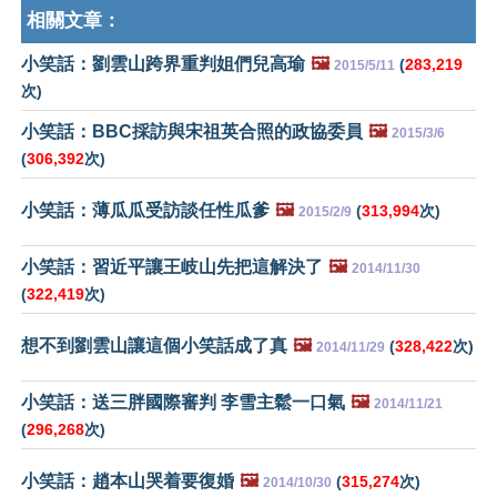
相關文章：
小笑話：劉雲山跨界重判姐們兒高瑜
🖼️
(
283,219
2015/5/11
次)
小笑話：BBC採訪與宋祖英合照的政協委員
🖼️
2015/3/6
(
306,392
次)
小笑話：薄瓜瓜受訪談任性瓜爹
🖼️
(
313,994
次)
2015/2/9
小笑話：習近平讓王岐山先把這解決了
🖼️
2014/11/30
(
322,419
次)
想不到劉雲山讓這個小笑話成了真
🖼️
(
328,422
次)
2014/11/29
小笑話：送三胖國際審判 李雪主鬆一口氣
🖼️
2014/11/21
(
296,268
次)
小笑話：趙本山哭着要復婚
🖼️
(
315,274
次)
2014/10/30