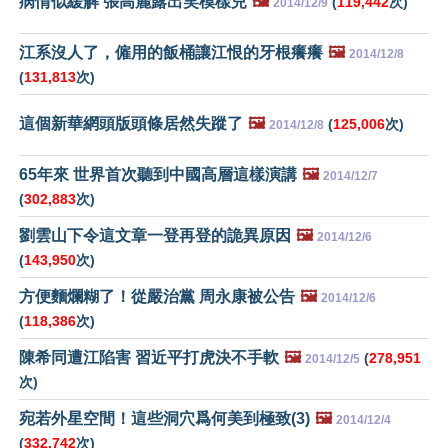
病情似緩解 張高麗露出笑模樣兒
🖼️
(
119,442
次)
2014/12/9
江系沒人了，僱用的飯桶讓江恨的牙根癢癢
🖼️
2014/12/8
(
131,813
次)
這個新華網頭版頭條居然失蹤了
🖼️
(
125,006
次)
2014/12/8
65年來 世界首次聽到中國高層這樣演講
🖼️
2014/12/7
(
302,883
次)
劉雲山下令這文章一登再登的詭異原因
🖼️
2014/12/6
(
143,950
次)
方便麵爛糊了！從嚴治黨 周永康被公告
🖼️
2014/12/6
(
118,386
次)
陳希同遭江陷害 習近平打虎決不手軟
🖼️
(
278,951
2014/12/5
次)
宛若外星空間！這些洞穴爲何美到極致(3)
🖼️
2014/12/4
(
332,742
次)