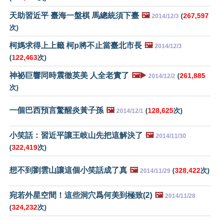
天助習近平 臺海一盤棋 馬總統須下臺
🖼️
(
267,597
2014/12/3
次)
柯媽求得上上籤 柯p將不止當臺北市長
🖼️
2014/12/3
(
122,463
次)
神祕巨響同時震徹英美 人全老實了
🖼️▶️
(
261,885
2014/12/2
次)
一個巴西預言驚醒炎黃子孫
🖼️
(
128,625
次)
2014/12/1
小笑話：習近平讓王岐山先把這解決了
🖼️
2014/11/30
(
322,419
次)
想不到劉雲山讓這個小笑話成了真
🖼️
(
328,422
次)
2014/11/29
宛若外星空間！這些洞穴爲何美到極致(2)
🖼️
2014/11/28
(
324,232
次)