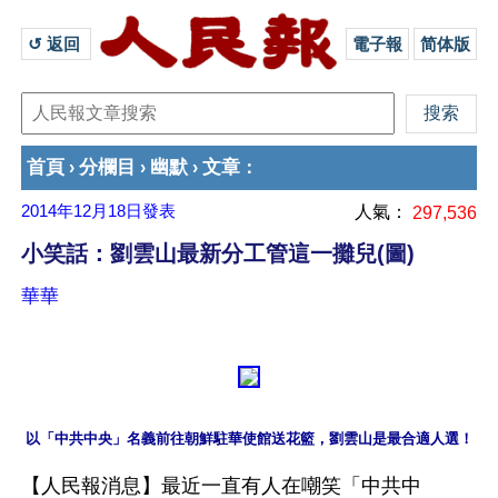
↺ 返回 
電子報
简体版
首頁
分欄目
幽默
文章
›
›
›
：
2014年12月18日
發表
人氣：
297,536
小笑話：劉雲山最新分工管這一攤兒(圖)
華華
以「中共中央」名義前往朝鮮駐華使館送花籃，劉雲山是最合適人選！
【人民報消息】最近一直有人在嘲笑「中共中