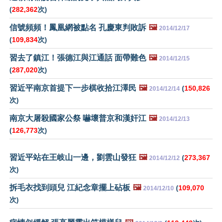
(
282,362
次)
信號頻頻！鳳凰網被點名 孔慶東判敗訴
🖼️
2014/12/17
(
109,834
次)
習去了鎮江！張德江與江通話 面帶難色
🖼️
2014/12/15
(
287,020
次)
習近平南京首提下一步棋收拾江澤民
🖼️
(
150,826
2014/12/14
次)
南京大屠殺國家公祭 嚇壞普京和漢奸江
🖼️
2014/12/13
(
126,773
次)
習近平站在王岐山一邊，劉雲山發狂
🖼️
(
273,367
2014/12/12
次)
拆毛衣找到頭兒 江紀念章擺上砧板
🖼️
(
109,070
2014/12/10
次)