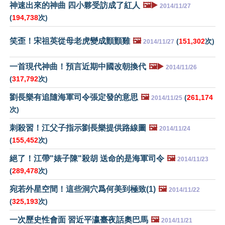
神速出來的神曲 四小夥受訪成了紅人
🖼️▶️
2014/11/27
(
194,738
次)
笑歪！宋祖英從母老虎變成顫顫雞
🖼️
(
151,302
次)
2014/11/27
一首現代神曲！預言近期中國改朝換代
🖼️▶️
2014/11/26
(
317,792
次)
劉長樂有追隨海軍司令張定發的意思
🖼️
(
261,174
2014/11/25
次)
刺殺習！江父子指示劉長樂提供路線圖
🖼️
2014/11/24
(
155,452
次)
絕了！江帶"婊子陳"殺胡 送命的是海軍司令
🖼️
2014/11/23
(
289,478
次)
宛若外星空間！這些洞穴爲何美到極致(1)
🖼️
2014/11/22
(
325,193
次)
一次歷史性會面 習近平瀛臺夜話奧巴馬
🖼️
2014/11/21