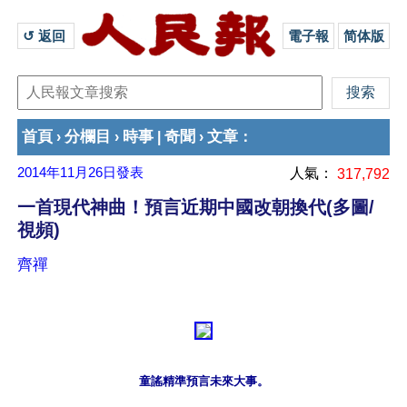
↺ 返回 
電子報
简体版
首頁
分欄目
時事
奇聞
文章
›
›
|
›
：
2014年11月26日
發表
人氣：
317,792
一首現代神曲！預言近期中國改朝換代(多圖/
視頻)
齊禪
童謠精準預言未來大事。