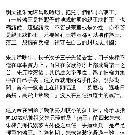
明太祖朱元璋當政時期，把兒子們都封爲藩王。
（一般藩王是指賜予封地或封國的親王或郡王，也
稱諸侯。這些諸侯，不管是宗室或是外姓，亦不管
是親王或郡王，只要擁有王爵者都可以稱作藩王。
藩王一般擁有兵權，鎮守在自己的封地或封國）

朱元璋晚年，長子次子三子先後去世，四子朱棣不
僅在軍事實力上，而且在家族尊序上都成爲諸王之
首。朱元璋死後，其孫建文帝即位，爲了把權力集
中在自己手裏，建文帝就開始着手削藩。削藩期
間，曾有一瘋道士在街頭唱道：「莫逐燕，逐燕日
高飛，高飛上帝畿！」沒人在意這瘋道士的瘋話。

建文帝在剷除了幾個勢力較小的藩王后，將矛頭指
向10歲就被祖父朱元璋封爲「燕王」的四叔朱棣。
朱棣負有抵禦蒙古外侵之重任，手握重兵，是舉足
輕重的藩王。削藩初期，朱棣曾裝病避過一難，但