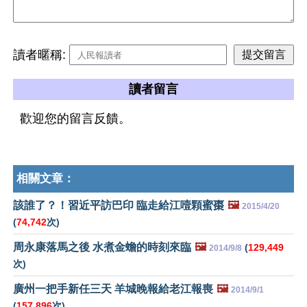
讀者暱稱:
讀者留言
歡迎您的留言反饋。
相關文章：
該誰了？！習近平訪巴印 臨走給江噎顆蜜棗
🖼️
2015/4/20
(
74,742
次)
周永康落馬之後 水煮金蟾的時刻來臨
🖼️
(
129,449
2014/9/8
次)
廣州一把手新任三天 羊城晚報給老江報喪
🖼️
2014/9/1
(
157,896
次)