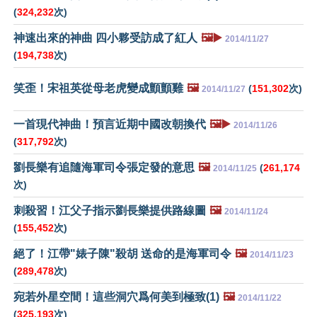
(
324,232
次)
神速出來的神曲 四小夥受訪成了紅人
🖼️▶️
2014/11/27
(
194,738
次)
笑歪！宋祖英從母老虎變成顫顫雞
🖼️
(
151,302
次)
2014/11/27
一首現代神曲！預言近期中國改朝換代
🖼️▶️
2014/11/26
(
317,792
次)
劉長樂有追隨海軍司令張定發的意思
🖼️
(
261,174
2014/11/25
次)
刺殺習！江父子指示劉長樂提供路線圖
🖼️
2014/11/24
(
155,452
次)
絕了！江帶"婊子陳"殺胡 送命的是海軍司令
🖼️
2014/11/23
(
289,478
次)
宛若外星空間！這些洞穴爲何美到極致(1)
🖼️
2014/11/22
(
325,193
次)