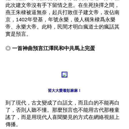
此次建文帝沒有手下留情之意。在生死抉擇之間，
燕王朱棣被逼無奈，起兵打敗侄子建文帝，攻佔南
京，1402年登基，年號永樂，後人稱朱棣爲永樂
帝、永樂大帝。此時，民間才明白瘋道士的瘋話其
實是預言。

◎ 
一首神曲預言江澤民和中共馬上完蛋
習大大愛着彭麻麻！
到了現代，古文變成了白話文，而且白的不能再白
了，否則人聽不懂。那麼預言也不能用古代那種童
謠了，而是用現代人喜聞樂見的方式在網絡視頻上
傳播。
