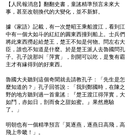
【人民報消息】翻翻史書，童謠精準預言未來大
事，甚至改朝換代的大變化，並不新鮮。

據《家語》記載，有一次楚昭王乘船渡江，看到江
中有一個大如斗的紅紅的圓東西撞到船上。士兵們
將此東西撈起給楚王，楚王不知是何物。問左右大
臣，誰也不知道是什麼。於是楚王派人去魯國問孔
子。孔子說那叫「萍實」，剖開可以吃，是隻有霸
主才有緣得到的好東西。

魯國大夫聽到這個奇聞就去請教孔子：「先生是怎
麼知道的？」孔子回答說：「我到鄭國時，在陳之
野的地方聽到過一首童謠：『楚王渡江得萍實，大
如鬥，赤如日，剖而食之甜如蜜。』果然應驗
了。」

明朝也有一個精準預言「莫逐燕，逐燕日高飛，高
飛上帝畿！」。
