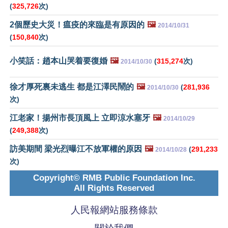
(
325,726
次)
2個歷史大災！瘟疫的來臨是有原因的
🖼️
2014/10/31
(
150,840
次)
小笑話：趙本山哭着要復婚
🖼️
(
315,274
次)
2014/10/30
徐才厚死裏未逃生 都是江澤民鬧的
🖼️
(
281,936
2014/10/30
次)
江老家！揚州市長頂風上 立即涼水塞牙
🖼️
2014/10/29
(
249,388
次)
訪美期間 梁光烈曝江不放軍權的原因
🖼️
(
291,233
2014/10/28
次)
Copyright© RMB Public Foundation Inc.
All Rights Reserved
人民報網站服務條款