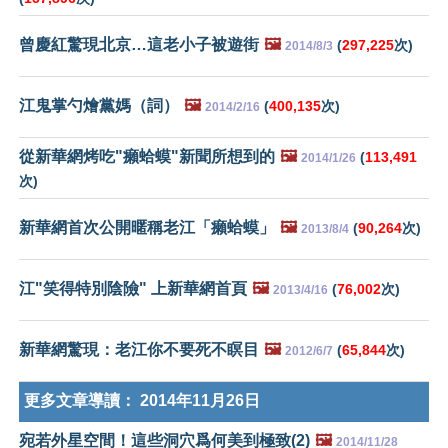
曾慶紅驚現北京…這老小子被遊街
🖼️
(
297,225
次)
2014/8/3
江鬼掌勺燴黨媽（詞）
🖼️
(
400,135
次)
2014/2/16
從新華網烤吃"癩蛤蟆"新聞所想到的
🖼️
(
113,491
2014/1/26
次)
新華網首次公開暱稱老江「癩蛤蟆」
🖼️
(
90,264
次)
2013/8/4
江"笑得特別陰險" 上新華網首頁
🖼️
(
76,002
次)
2013/4/16
新華網驚現：老江你不要死不瞑目
🖼️
(
65,844
次)
2012/6/7
更多文章導讀：
2014年11月26日
宛若外星空間！這些洞穴爲何美到極致(2)
🖼️
2014/11/28