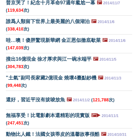
普京哭了！紀念十月革命97週年尷尬一幕
🖼️
2014/11/7
(
119,634
次)
誰爲人類留下世界上最美麗的八個湖泊
🖼️
2014/11/6
(
338,410
次)
哇…噢！傻胖驚現新華網 金正恩似徹底歇菜
🖼️
2014/11/6
(
147,039
次)
搜出16億現金 徐才厚求與江一碗水端平
🖼️
2014/11/5
(
304,783
次)
"土氣"副司長家藏2億現金 燒壞4臺點鈔機
🖼️
2014/11/3
(
99,448
次)
還好，習近平沒有拔唆放魚
🖼️
(
121,788
次)
2014/11/2
無福享受！比電影劇本還精彩的現實版
🖼️▶️
2014/11/1
(
247,451
次)
動物比人鐵！法國女孩蒂皮的溫馨故事很酷
🖼️
2014/10/31