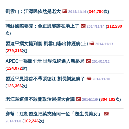
劉雲山：江澤民依然是老大
🖼️
(
344,790
次)
2014/11/14
朝鮮國際要聞：金正恩能蹲在地上了
🖼️
(
112,299
2014/11/14
次)
習遠平撰文提到妻 劉雲山嚇出神經病(上)
🖼️
2014/11/13
(
279,316
次)
APEC一張圖乍泄 世界洗牌進入新格局
🖼️
2014/11/12
(
124,072
次)
習近平見港首不帶張德江 劉長樂急瘋了
🖼️
2014/11/10
(
126,366
次)
老江爲這個不敢開政治局擴大會議
🖼️
(
304,192
次)
2014/11/9
穿幫！江胡習沒把菜夾給同一位「逆生長美女」
🖼️
(
162,246
次)
2014/11/8