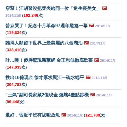
穿幫！江胡習沒把菜夾給同一位「逆生長美女」
🖼️
(
162,246
次)
2014/11/8
普京哭了！紀念十月革命97週年尷尬一幕
🖼️
2014/11/7
(
119,634
次)
誰爲人類留下世界上最美麗的八個湖泊
🖼️
2014/11/6
(
338,410
次)
哇…噢！傻胖驚現新華網 金正恩似徹底歇菜
🖼️
2014/11/6
(
147,039
次)
搜出16億現金 徐才厚求與江一碗水端平
🖼️
2014/11/5
(
304,783
次)
"土氣"副司長家藏2億現金 燒壞4臺點鈔機
🖼️
2014/11/3
(
99,448
次)
還好，習近平沒有拔唆放魚
🖼️
(
121,788
次)
2014/11/2