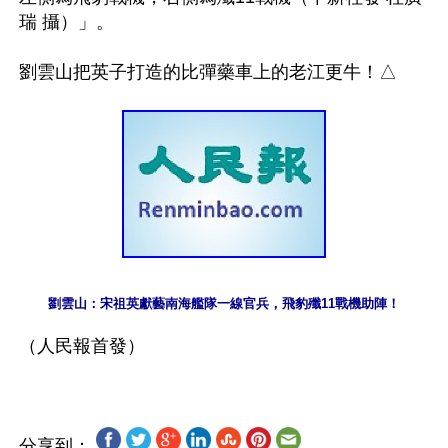
瑞 攝）」。 

劉雲山：宋祖英獻藝南海艦隊一線官兵，飛豹殲11戰機助陣！
分享到：