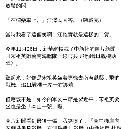
放鬆的問。

「在彈藥車上。」江澤民回答。（轉載完）

當時我看了這個笑啊，江確實就是這樣的二貨。

今年11月26日，新華網轉載了中新社的圖片新聞
《宋祖英獻藝南海艦隊一線官兵 飛豹殲11戰機助
陣》。

聽起來，好像是宋祖英坐着專機去南海獻藝，飛豹
戰機、殲11戰機一左一右護航。

但應該不是，如今的軍委主席是習近平，宋祖英要
坐也是坐「本山一號」喔。

圖片新聞看到最後一張，我笑噴了，「圖中機庫內
左側爲飛豹戰機，右側爲殲11戰機（中新社發 杜廣