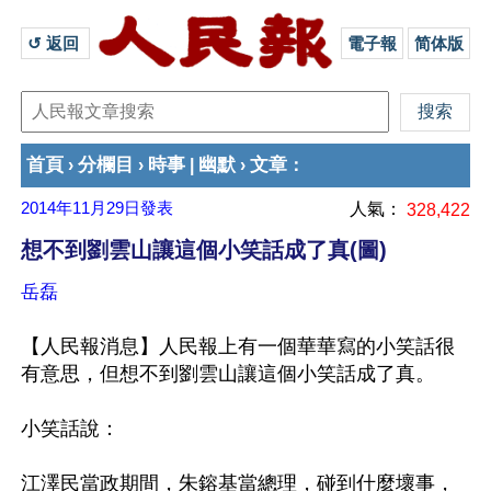
↺ 返回 
電子報
简体版
首頁
分欄目
時事
幽默
文章
›
›
|
›
：
2014年11月29日
發表
人氣：
328,422
想不到劉雲山讓這個小笑話成了真(圖)
岳磊
【人民報消息】人民報上有一個華華寫的小笑話很
有意思，但想不到劉雲山讓這個小笑話成了真。

小笑話說：

江澤民當政期間，朱鎔基當總理，碰到什麼壞事，