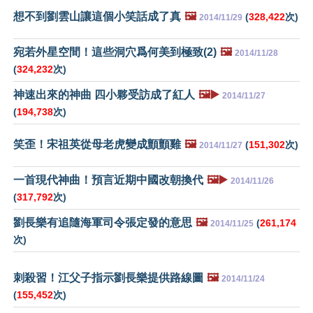
想不到劉雲山讓這個小笑話成了真
🖼️
(
328,422
次)
2014/11/29
宛若外星空間！這些洞穴爲何美到極致(2)
🖼️
2014/11/28
(
324,232
次)
神速出來的神曲 四小夥受訪成了紅人
🖼️▶️
2014/11/27
(
194,738
次)
笑歪！宋祖英從母老虎變成顫顫雞
🖼️
(
151,302
次)
2014/11/27
一首現代神曲！預言近期中國改朝換代
🖼️▶️
2014/11/26
(
317,792
次)
劉長樂有追隨海軍司令張定發的意思
🖼️
(
261,174
2014/11/25
次)
刺殺習！江父子指示劉長樂提供路線圖
🖼️
2014/11/24
(
155,452
次)