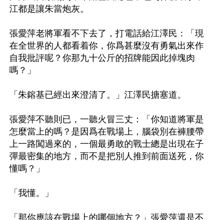
江都是讓朱當炮灰。

張愛萍老將軍看不下去了，打電話給江澤民：「現
在全世界的人都看着你，你爲甚麼沒有勇氣出來作
自我批評呢？你那九十公斤的招牌能因此掉塊肉
嗎？」

「朱鎔基已經出來澄清了。」江澤民搪塞道。

張愛萍不聽則已，一聽火冒三丈：「你知道將軍是
怎麼當上的嗎？是因爲在戰場上，腦袋別在褲腰帶
上一路闖過來的，一個最勇敢的戰士總是出現在子
彈最密集的地方，而不是把別人推到前面送死，你
懂嗎？」

「我懂。」

「那你應該在戰場上的哪個地方？」張愛萍還是不