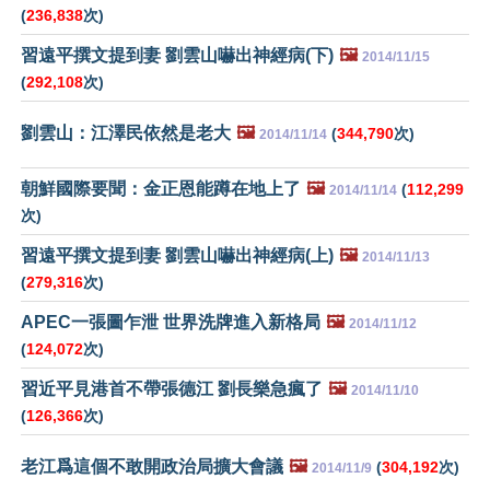
(
236,838
次)
習遠平撰文提到妻 劉雲山嚇出神經病(下)
🖼️
2014/11/15
(
292,108
次)
劉雲山：江澤民依然是老大
🖼️
(
344,790
次)
2014/11/14
朝鮮國際要聞：金正恩能蹲在地上了
🖼️
(
112,299
2014/11/14
次)
習遠平撰文提到妻 劉雲山嚇出神經病(上)
🖼️
2014/11/13
(
279,316
次)
APEC一張圖乍泄 世界洗牌進入新格局
🖼️
2014/11/12
(
124,072
次)
習近平見港首不帶張德江 劉長樂急瘋了
🖼️
2014/11/10
(
126,366
次)
老江爲這個不敢開政治局擴大會議
🖼️
(
304,192
次)
2014/11/9