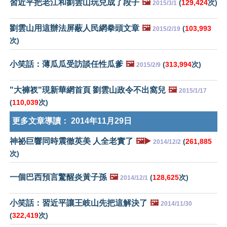
習近平把老江和劉雲山玩兒成了段子
🖼️
(
129,424
次)
2015/3/1
劉雲山用這辦法屏蔽人民網拳頭文章
🖼️
(
103,993
2015/2/19
次)
小笑話：薄瓜瓜受訪談任性瓜爹
🖼️
(
313,994
次)
2015/2/9
"大褲衩"現新華網首頁 劉雲山政令不出窩兒
🖼️
2015/1/17
(
110,039
次)
更多文章導讀：
2014年11月29日
神祕巨響同時震徹英美 人全老實了
🖼️▶️
(
261,885
2014/12/2
次)
一個巴西預言驚醒炎黃子孫
🖼️
(
128,625
次)
2014/12/1
小笑話：習近平讓王岐山先把這解決了
🖼️
2014/11/30
(
322,419
次)