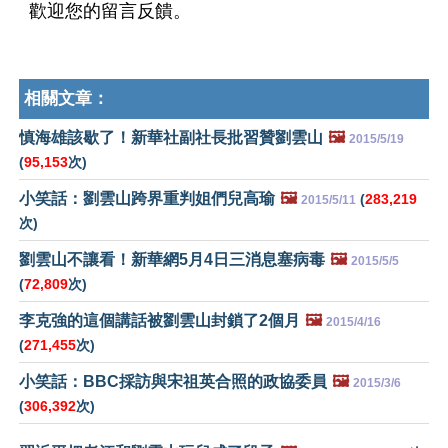
歡迎您的留言反饋。
相關文章：
慎海雄該歇了！新華社副社長批習贊劉雲山
🖼️
2015/5/19
(
95,153
次)
小笑話：劉雲山跨界重判姐們兒高瑜
🖼️
(
283,219
2015/5/11
次)
劉雲山不讓看！新華網5月4日三消息塞病毒
🖼️
2015/5/5
(
72,809
次)
李克強的這個講話被劉雲山封鎖了2個月
🖼️
2015/4/16
(
271,455
次)
小笑話：BBC採訪與宋祖英合照的政協委員
🖼️
2015/3/6
(
306,392
次)