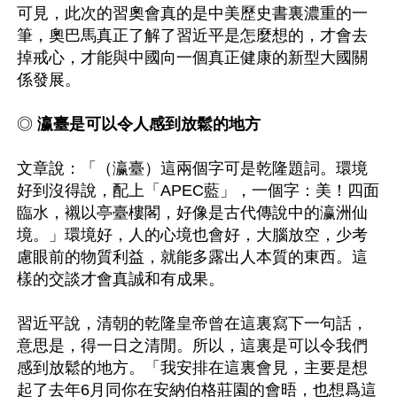
可見，此次的習奧會真的是中美歷史書裏濃重的一
筆，奧巴馬真正了解了習近平是怎麼想的，才會去
掉戒心，才能與中國向一個真正健康的新型大國關
係發展。

◎ 
瀛臺是可以令人感到放鬆的地方
文章說：「（瀛臺）這兩個字可是乾隆題詞。環境
好到沒得說，配上「APEC藍」，一個字：美！四面
臨水，襯以亭臺樓閣，好像是古代傳說中的瀛洲仙
境。」環境好，人的心境也會好，大腦放空，少考
慮眼前的物質利益，就能多露出人本質的東西。這
樣的交談才會真誠和有成果。

習近平說，清朝的乾隆皇帝曾在這裏寫下一句話，
意思是，得一日之清閒。所以，這裏是可以令我們
感到放鬆的地方。「我安排在這裏會見，主要是想
起了去年6月同你在安納伯格莊園的會晤，也想爲這