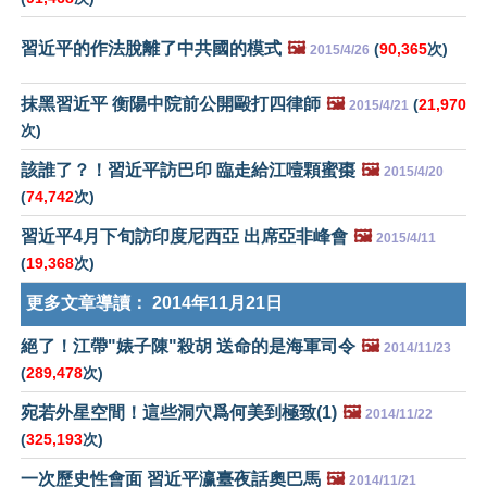
習近平的作法脫離了中共國的模式
🖼️
(
90,365
次)
2015/4/26
抹黑習近平 衡陽中院前公開毆打四律師
🖼️
(
21,970
2015/4/21
次)
該誰了？！習近平訪巴印 臨走給江噎顆蜜棗
🖼️
2015/4/20
(
74,742
次)
習近平4月下旬訪印度尼西亞 出席亞非峰會
🖼️
2015/4/11
(
19,368
次)
更多文章導讀：
2014年11月21日
絕了！江帶"婊子陳"殺胡 送命的是海軍司令
🖼️
2014/11/23
(
289,478
次)
宛若外星空間！這些洞穴爲何美到極致(1)
🖼️
2014/11/22
(
325,193
次)
一次歷史性會面 習近平瀛臺夜話奧巴馬
🖼️
2014/11/21