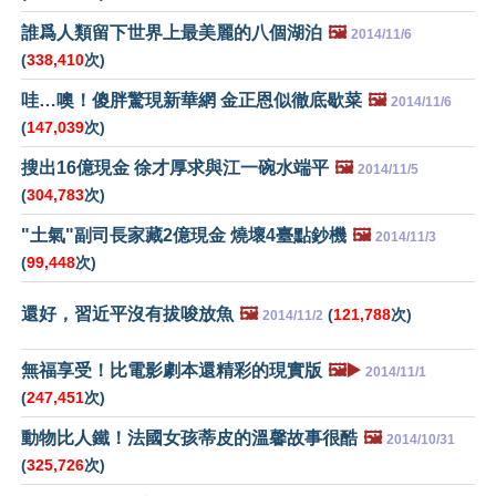
誰爲人類留下世界上最美麗的八個湖泊
🖼️
2014/11/6
(
338,410
次)
哇…噢！傻胖驚現新華網 金正恩似徹底歇菜
🖼️
2014/11/6
(
147,039
次)
搜出16億現金 徐才厚求與江一碗水端平
🖼️
2014/11/5
(
304,783
次)
"土氣"副司長家藏2億現金 燒壞4臺點鈔機
🖼️
2014/11/3
(
99,448
次)
還好，習近平沒有拔唆放魚
🖼️
(
121,788
次)
2014/11/2
無福享受！比電影劇本還精彩的現實版
🖼️▶️
2014/11/1
(
247,451
次)
動物比人鐵！法國女孩蒂皮的溫馨故事很酷
🖼️
2014/10/31
(
325,726
次)