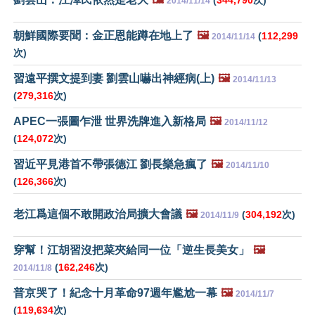
2014/11/14
朝鮮國際要聞：金正恩能蹲在地上了
🖼️
(
112,299
2014/11/14
次)
習遠平撰文提到妻 劉雲山嚇出神經病(上)
🖼️
2014/11/13
(
279,316
次)
APEC一張圖乍泄 世界洗牌進入新格局
🖼️
2014/11/12
(
124,072
次)
習近平見港首不帶張德江 劉長樂急瘋了
🖼️
2014/11/10
(
126,366
次)
老江爲這個不敢開政治局擴大會議
🖼️
(
304,192
次)
2014/11/9
穿幫！江胡習沒把菜夾給同一位「逆生長美女」
🖼️
(
162,246
次)
2014/11/8
普京哭了！紀念十月革命97週年尷尬一幕
🖼️
2014/11/7
(
119,634
次)