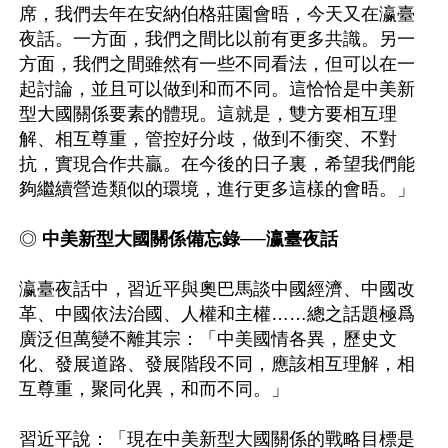
席，我們去年在安納伯格莊園會晤，今天又在瀛臺
夜話。一方面，我們之間比以前有更多共識。另一
方面，我們之間雖然有一些不同看法，但可以在一
起討論，並且可以做到和而不同。這恰恰是中美新
型大國關係要素的體現。這就是，雙方要相互理
解、相互尊重，管控好分歧，做到不衝突、不對
抗，實現合作共贏。在今後的日子裏，希望我們能
夠繼續營造類似的環境，進行更多這樣的會晤。」

◎ 
中美新型大國關係備忘錄──瀛臺夜話
瀛臺夜話中，習近平與奧巴馬談中國經濟、中國改
革、中國依法治國、人權和主權……總之話題極爲
廣泛但萬變不離其宗：「中美國情各異，歷史文
化、發展道路、發展階段不同，應該相互理解，相
互尊重，聚同化異，和而不同。」

習近平說：「現在中美新型大國關係的戰略目標是