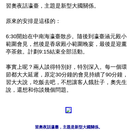
習奧夜話瀛臺，主題是新型大國關係。

原來的安排是這樣的：

6:30開始在中南海瀛臺散步。隨後到瀛臺涵元殿小
範圍會見，然後是香扆殿小範圍晚宴，最後是迎薰
亭茶敘。計劃9:15結束全部活動。

事實上呢？兩人談得特別好，特別深入。每一個環
節都大大延遲，原定30分鐘的會見持續了90分鐘，
習大大說，吃飯去吧，不想讓客人餓肚子，奧先生
習奧夜話瀛臺，主題是新型大國關係。