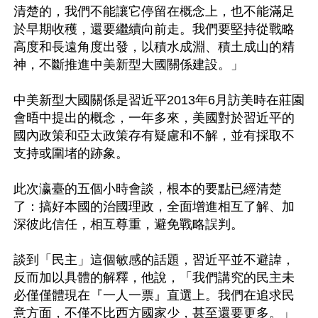
清楚的，我們不能讓它停留在概念上，也不能滿足
於早期收穫，還要繼續向前走。我們要堅持從戰略
高度和長遠角度出發，以積水成淵、積土成山的精
神，不斷推進中美新型大國關係建設。」

中美新型大國關係是習近平2013年6月訪美時在莊園
會晤中提出的概念，一年多來，美國對於習近平的
國內政策和亞太政策存有疑慮和不解，並有採取不
支持或圍堵的跡象。

此次瀛臺的五個小時會談，根本的要點已經清楚
了：搞好本國的治國理政，全面增進相互了解、加
深彼此信任，相互尊重，避免戰略誤判。 

談到「民主」這個敏感的話題，習近平並不避諱，
反而加以具體的解釋，他說，「我們講究的民主未
必僅僅體現在『一人一票』直選上。我們在追求民
意方面，不僅不比西方國家少，甚至還要更多。」
