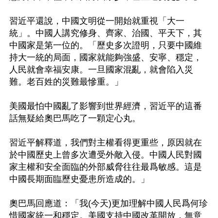
習近平還說，中國文明從一開始就重視「大一
統」。中國人講究修身、齊家、治國、平天下，其
中國家是第一位的。「歷史多次證明，只要中國維
持大一統的局面，國家就能夠強盛、安寧、穩定，
人民就會幸福安康。一旦國家混亂，就會陷入災
難。老百姓的災難最慘重。」

美國最怕中國亂了影響到世界經濟，習近平的這番
話無疑給奧巴馬吃了一顆定心丸。

習近平解釋道，我們對主權看得更重些，原因就在
於中國歷史上曾多次遭受外敵入侵。中國人民對國
家主權和安全面臨的外部威脅往往最爲敏感。這是
中國長期面臨歷史憂患所造成的。」

奧巴馬回應道：「我(今天)更加理解中國人民爲何珍
惜國家統一和穩定。美國支持中國改革開放，無意