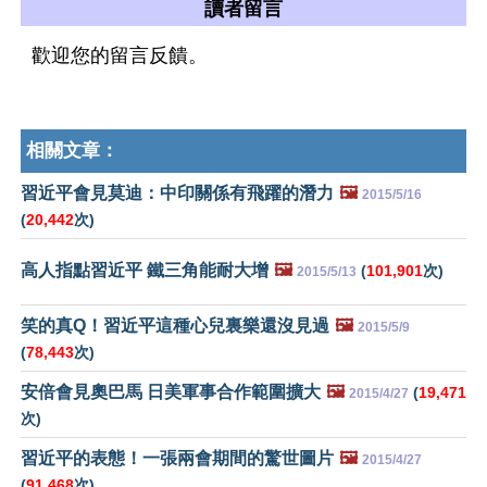
讀者留言
歡迎您的留言反饋。
相關文章：
習近平會見莫迪：中印關係有飛躍的潛力
🖼️
2015/5/16
(
20,442
次)
高人指點習近平 鐵三角能耐大增
🖼️
(
101,901
次)
2015/5/13
笑的真Q！習近平這種心兒裏樂還沒見過
🖼️
2015/5/9
(
78,443
次)
安倍會見奧巴馬 日美軍事合作範圍擴大
🖼️
(
19,471
2015/4/27
次)
習近平的表態！一張兩會期間的驚世圖片
🖼️
2015/4/27
(
91,468
次)