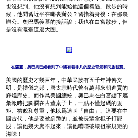
也沒想到。他沒有想到能給他這個禮遇。散步的時
候，他問習近平在哪裏辦公？習指着身後：在那裏
辦公。奧巴馬羨慕的接話說：我也在白宮散步，但
在瀛臺，奧巴馬已經看到了中國有着非凡的歷史背景和民族智慧。
美國的歷史才幾百年，中華民族有五千年神傳文
明，是禮儀之邦，唐太宗時代曾有萬邦來朝進貢的
輝煌歷史。而作爲美國總統，奧巴馬在白宮聽下屬
彙報時把腳擱在古董桌子上，一點不懂起碼的規
矩、禮貌和尊重，他以爲這叫「自由」。這要在中
國古代，他是要被罰跪的，並被長輩拿棍子打屁
股，讓他幾天爬不起來，讓他嚐嚐破壞祖宗規矩的
滋味！
