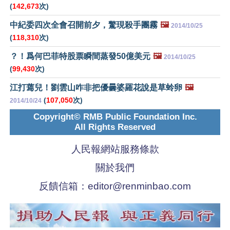
(
142,673
次)
中紀委四次全會召開前夕，驚現殺手團霧
🖼️
2014/10/25
(
118,310
次)
？！爲何巴菲特股票瞬間蒸發50億美元
🖼️
2014/10/25
(
99,430
次)
江打蔫兒！劉雲山咋非把優曇婆羅花說是草蛉卵
🖼️
(
107,050
次)
2014/10/24
Copyright© RMB Public Foundation Inc.
All Rights Reserved
人民報網站服務條款
關於我們
反饋信箱：
editor@renminbao.com