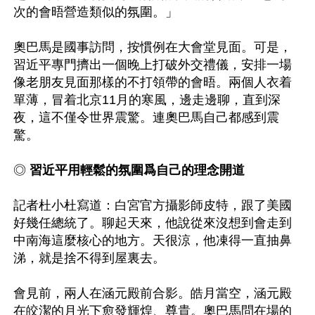
次的會晤營造類似的氛圍。」

奧巴馬是國事訪問，按慣例在大會堂見面。可是，
習近平專門擠出一個晚上打破外交禮儀，安排一場
像老朋友見面那樣的不打領帶的會晤。兩個人衣着
單薄，冒着北京11月的寒風，邊走邊聊，直到深
夜，這不僅令世界震驚。連奧巴馬自己都感到震
驚。

◎ 
習近平用輕鬆的氛圍爲自己的理念開道
記者杜小杜寫道：白宮官方攝影師皮特，跟了美國
好幾任總統了。聊起天來，他說從來沒想到會走到
中南海這麼核心的地方。天很涼，他凍得一直抽鼻
涕，就是捨不得到屋裏去。

會見前，兩人在涵元殿前合影。皓月當空，涵元殿
在皎潔的月光下愈發輝煌、尊貴。奧巴馬問在場的