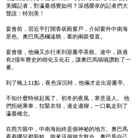
美國記者，對瀛臺感覺如何？深感榮幸的記者們大
聲說：特別美！

宴會前，習近平打開香扆殿窗戶，介紹窗外中南海
景色。奧巴馬憑欄遠眺，看的兩眼發直。

宴會後，他倆又步行來到迎薰亭茶敘。途中，路過
有2億年曆史的樹化玉化石，讓奧巴馬嘖嘖讚歎了一
番。

到了晚上11點，夜色深沉時，他倆才走出迎薰亭。

不知什麼時候起風了。初冬的夜風，寒意逼人。 他
們拒絕乘車，扣緊衣領，邊走邊聊，一口氣走到了
瀛臺橋北。

在西方眼中，中南海始終是個神祕的地方。奧巴馬
看着哪兒都新鮮。能來這個地方散步，奧巴馬自己