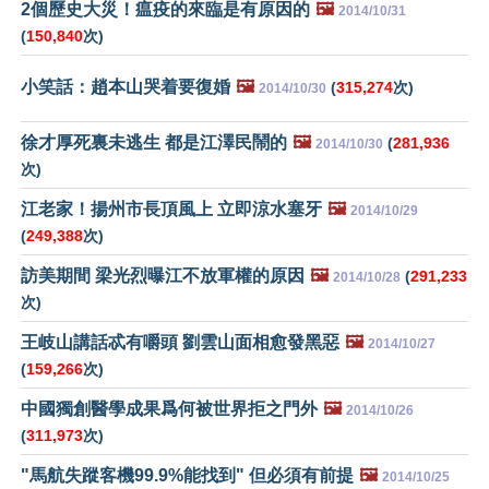
2個歷史大災！瘟疫的來臨是有原因的
🖼️
2014/10/31
(
150,840
次)
小笑話：趙本山哭着要復婚
🖼️
(
315,274
次)
2014/10/30
徐才厚死裏未逃生 都是江澤民鬧的
🖼️
(
281,936
2014/10/30
次)
江老家！揚州市長頂風上 立即涼水塞牙
🖼️
2014/10/29
(
249,388
次)
訪美期間 梁光烈曝江不放軍權的原因
🖼️
(
291,233
2014/10/28
次)
王岐山講話忒有嚼頭 劉雲山面相愈發黑惡
🖼️
2014/10/27
(
159,266
次)
中國獨創醫學成果爲何被世界拒之門外
🖼️
2014/10/26
(
311,973
次)
"馬航失蹤客機99.9%能找到" 但必須有前提
🖼️
2014/10/25