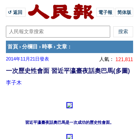
↺ 返回 
電子報
简体版
首頁
分欄目
時事
文章
›
›
›
：
2014年11月21日
發表
人氣：
121,811
一次歷史性會面 習近平瀛臺夜話奧巴馬(多圖)
李子木
習近平瀛臺夜話奧巴馬是一次成功的歷史性會面。