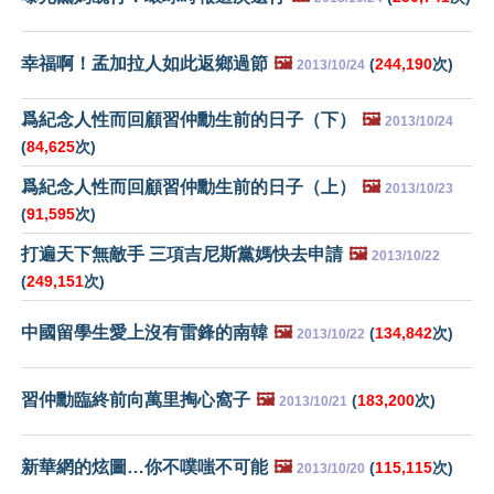
幸福啊！孟加拉人如此返鄉過節
🖼️
(
244,190
次)
2013/10/24
爲紀念人性而回顧習仲勳生前的日子（下）
🖼️
2013/10/24
(
84,625
次)
爲紀念人性而回顧習仲勳生前的日子（上）
🖼️
2013/10/23
(
91,595
次)
打遍天下無敵手 三項吉尼斯黨媽快去申請
🖼️
2013/10/22
(
249,151
次)
中國留學生愛上沒有雷鋒的南韓
🖼️
(
134,842
次)
2013/10/22
習仲勳臨終前向萬里掏心窩子
🖼️
(
183,200
次)
2013/10/21
新華網的炫圖…你不噗嗤不可能
🖼️
(
115,115
次)
2013/10/20