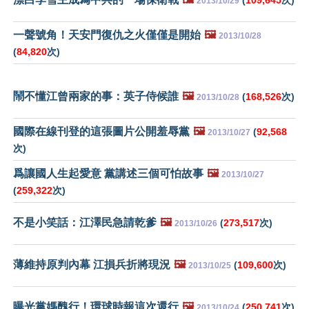
2013/10/29
一聲號角！天安門復仇之火僅僅是開始
🖼️
2013/10/28
(
84,820
次)
鬧不懂江曾兩家的事：英子侍候誰
🖼️
(
168,526
次)
2013/10/28
國際在線刊登的這張圖片公開羞辱黨
🖼️
(
92,568
2013/10/27
次)
爲讓國人生起愛意 黨講述三個可怕故事
🖼️
2013/10/27
(
259,322
次)
不是小笑話：江澤民急請乾爹
🖼️
(
273,517
次)
2013/10/26
薄維持原判內幕 江損兵折將現況
🖼️
(
109,600
次)
2013/10/25
曝光黨媽醜行！環球時報這次還行
🖼️
(
250,741
次)
2013/10/24