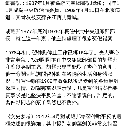
總書記；1987年1月被逼辭去黨總書記職務；同年1
1月成爲中央政治局委員。1989年4月15日在北京病
逝，其骨灰被安葬在江西共青城。

胡耀邦1977年底到1978年底任中共中央組織部部
長，就在這一年裏，他主持處理了很多冤假錯案。

1978年初，習仲勳停止工作已經16年了。夫人齊心
非常着急，找到剛剛擔任中央組織部部長的胡耀邦
和葉劍英副主席。胡耀邦專門聽取了齊心的意見，
他十分關切地詢問習仲勳在洛陽的生活和身體狀
況，對習仲勳在1962年蒙冤以後遭受到的各種磨難
深表同情。胡耀邦當即表示說，凡是冤假錯案都要
實事求是地堅決平反昭雪，不論誰說的，誰定的。
習仲勳同志的案子當然也不例外。

《文史參考》2012年4月對胡耀邦給習仲勳平反的過
程敘述的很詳細，其中提到老帥葉劍英非常支持習