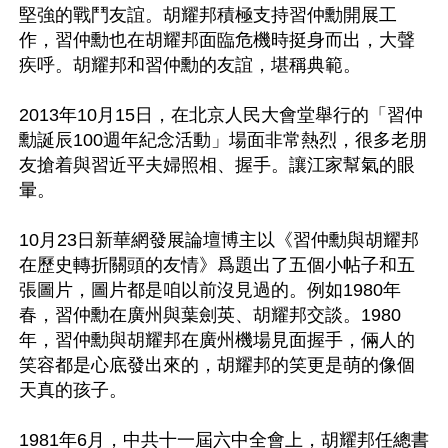
堅強的戰鬥友誼。胡耀邦積極支持習仲勳開展工
作，習仲勳也在胡耀邦面臨危機時挺身而出，大聲
疾呼。胡耀邦和習仲勳的友誼，堪稱典範。

2013年10月15日，在北京人民大會堂舉行的「習仲
勳誕辰100週年紀念活動」場面非常熱烈，很多老朋
友搶着與習近平夫婦照相、握手。讓江家幫氣的眼
暈。

10月23日新華網發展論壇博主以《習仲勳與胡耀邦
在歷史轉折關頭的友情》爲題出了五個小帖子和五
張圖片，圖片都是咱以前沒見過的。例如1980年
春，習仲勳在廣州與葉劍英、胡耀邦交談。1980
年，習仲勳與胡耀邦在廣州機場見面握手，倆人的
笑容都是心底發出來的，胡耀邦的笑更是萌的像個
天真的孩子。

1981年6月，中共十一屆六中全會上，胡耀邦任總書