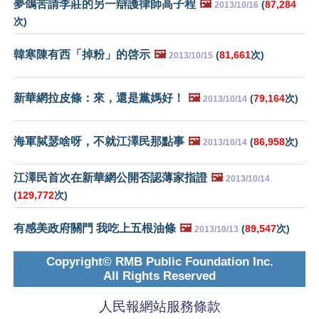
夢鴿苦請李莊的另一辯護律師高子程
🖼️
(
87,284
2013/10/16
次)
韓寒陳有西「掉粉」的啓示
🖼️
(
81,661
次)
2013/10/15
新華網拉皮條：來，還是黨媽好！
🖼️
(
79,164
次)
2013/10/14
海軍脦瑟啥呀，不就江澤民那點事
🖼️
(
86,958
次)
2013/10/14
江澤民首次在新華網公開否認薄家指證
🖼️
2013/10/14
(
129,772
次)
有感美政府關門 我吃上五根油條
🖼️
(
89,547
次)
2013/10/13
Copyright© RMB Public Foundation Inc.
All Rights Reserved
人民報網站服務條款