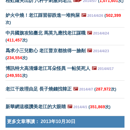
程虹隨夫出訪 八杆子刺激到老江
🖼️▶️
(
1,071,601
次)
2014/5/7
妒火中燒！老江踩習卻跌進一堆狗屎
🖼️
(
502,399
2014/4/26
次)
中共國旗攻陷臺北 馬英九應找老江謀職
🖼️
2014/4/24
(
411,457
次)
爲求小三兒歡心 老江普京都捨得一臉剮
🖼️
2014/4/23
(
234,554
次)
博訊特大高清爆老江耳朵怪異 一帖笑死人
🖼️
2014/4/17
(
249,551
次)
老江干政理由足 長子燒錢找韓正
🖼️
(
287,972
次)
2014/4/7
新華網這樣讚美老江的大眼睛
🖼️
(
351,869
次)
2014/4/1
更多文章導讀：
2013年10月30日