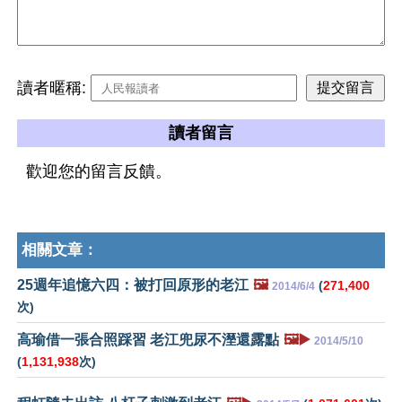
讀者暱稱:
讀者留言
歡迎您的留言反饋。
相關文章：
25週年追憶六四：被打回原形的老江
🖼️
(
271,400
2014/6/4
次)
高瑜借一張合照踩習 老江兜尿不溼還露點
🖼️▶️
2014/5/10
(
1,131,938
次)