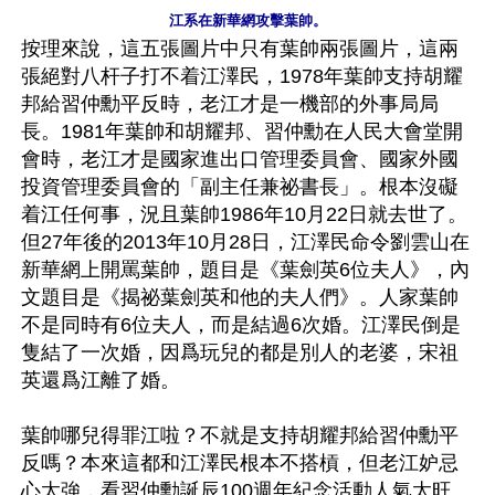
江系在新華網攻擊葉帥。
按理來說，這五張圖片中只有葉帥兩張圖片，這兩
張絕對八杆子打不着江澤民，1978年葉帥支持胡耀
邦給習仲勳平反時，老江才是一機部的外事局局
長。1981年葉帥和胡耀邦、習仲勳在人民大會堂開
會時，老江才是國家進出口管理委員會、國家外國
投資管理委員會的「副主任兼祕書長」。根本沒礙
着江任何事，況且葉帥1986年10月22日就去世了。
但27年後的2013年10月28日，江澤民命令劉雲山在
新華網上開罵葉帥，題目是《葉劍英6位夫人》，內
文題目是《揭祕葉劍英和他的夫人們》。人家葉帥
不是同時有6位夫人，而是結過6次婚。江澤民倒是
隻結了一次婚，因爲玩兒的都是別人的老婆，宋祖
英還爲江離了婚。

葉帥哪兒得罪江啦？不就是支持胡耀邦給習仲勳平
反嗎？本來這都和江澤民根本不搭槓，但老江妒忌
心太強，看習仲勳誕辰100週年紀念活動人氣太旺