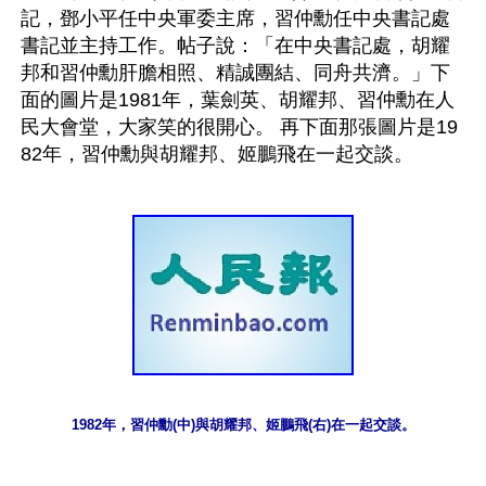
記，鄧小平任中央軍委主席，習仲勳任中央書記處
書記並主持工作。帖子說：「在中央書記處，胡耀
邦和習仲勳肝膽相照、精誠團結、同舟共濟。」下
面的圖片是1981年，葉劍英、胡耀邦、習仲勳在人
民大會堂，大家笑的很開心。 再下面那張圖片是19
1982年，習仲勳(中)與胡耀邦、姬鵬飛(右)在一起交談。