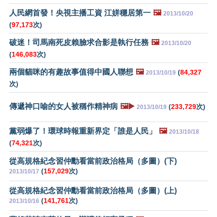
人民網首發！央視主播工資 江姘穩居第一
🖼️
2013/10/20
(
97,173
次)
破迷！司馬南死皮賴臉求合影是執行任務
🖼️
2013/10/20
(
146,083
次)
兩個貓咪的有趣故事值得中國人聯想
🖼️
(
84,327
2013/10/19
次)
傳遞神口喻的女人被稱作精神病
🖼️▶️
(
233,729
次)
2013/10/19
黨弱爆了！環球時報重新界定「誰是人民」
🖼️
2013/10/18
(
74,321
次)
從高規格紀念習仲勳看當前政治格局（多圖）(下)
(
157,029
次)
2013/10/17
從高規格紀念習仲勳看當前政治格局（多圖）(上)
(
141,761
次)
2013/10/16