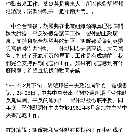
仲勳出來工作。葉劍英是廣東人，所以他對胡耀邦
建議說，讓習仲勳去「把守南大門」。 

三中全會前後，胡耀邦在北京組織領導真理標準問
題大討論、平反冤假錯案等工作；習仲勳主政廣
東，支持和配合胡耀邦的部署。胡耀邦受葉劍英委
託寫信轉告習仲勳：「仲勳同志去廣東後，大刀闊
斧，打破了死氣沉沉的局面，工作是有成績的。我
們完全支持仲勳同志的工作。如果有同志感到有什
麼問題，希望直接找仲勳同志談。」

1980年2月下旬，胡耀邦任中央政治局常委、黨總書
記，2月25日，中共中央發出《關於爲所謂「習仲勳
反黨集團」平反的通知》，習仲勳被徹底平反。同
年底，習仲勳調任中央並於1981年3月參加並主持中
央書記處工作。 

有評論說：胡耀邦和習仲勳在長期的工作中結成了