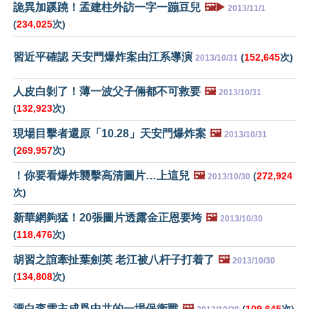
詭異加蹊蹺！孟建柱外訪一字一蹦豆兒
🖼️▶️
2013/11/1
(
234,025
次)
習近平確認 天安門爆炸案由江系導演
(
152,645
次)
2013/10/31
人皮白剝了！薄一波父子倆都不可救要
🖼️
2013/10/31
(
132,923
次)
現場目擊者還原「10.28」天安門爆炸案
🖼️
2013/10/31
(
269,957
次)
！你要看爆炸襲擊高清圖片…上這兒
🖼️
(
272,924
2013/10/30
次)
新華網夠猛！20張圖片透露金正恩要垮
🖼️
2013/10/30
(
118,476
次)
胡習之誼牽扯葉劍英 老江被八杆子打着了
🖼️
2013/10/30
(
134,808
次)
漂白李雪主成爲中共的一場保衛戰
🖼️
(
109,645
次)