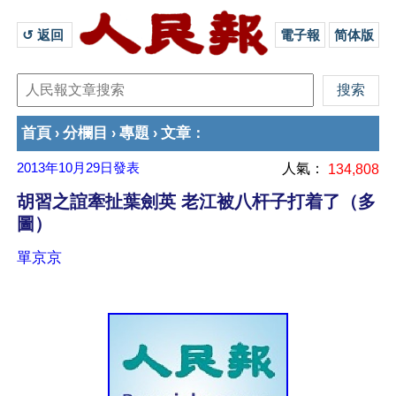
↺ 返回 
電子報
简体版
首頁
分欄目
專題
文章
›
›
›
：
2013年10月29日
發表
人氣：
134,808
胡習之誼牽扯葉劍英 老江被八杆子打着了（多
圖）
單京京