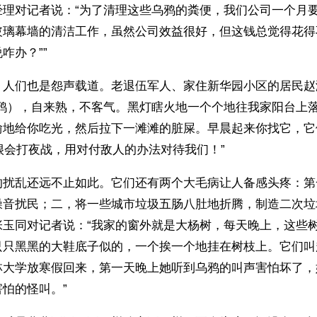
经理对记者说：“为了清理这些乌鸦的粪便，我们公司一个月
玻璃幕墙的清洁工作，虽然公司效益很好，但这钱总觉得花得
咋办？””
，人们也是怨声载道。老退伍军人、家住新华园小区的居民赵
乌鸦），自来熟，不客气。黑灯瞎火地一个个地往我家阳台上
偷地给你吃光，然后拉下一滩滩的脏屎。早晨起来你找它，它
很会打夜战，用对付敌人的办法对待我们！”
的扰乱还远不止如此。它们还有两个大毛病让人备感头疼：第
噪音扰民；二，将一些城市垃圾五肠八肚地折腾，制造二次垃
张玉同对记者说：“我家的窗外就是大杨树，每天晚上，这些
只只黑黑的大鞋底子似的，一个挨一个地挂在树枝上。它们叫
林大学放寒假回来，第一天晚上她听到乌鸦的叫声害怕坏了，
怕的怪叫。”