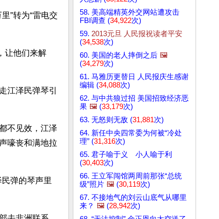
58. 美高端精英外交网站遭攻击
里”转为“雷电交
FBI调查 (
34,922
次)
59.
2013元旦 人民报祝读者平安
(
34,538
次)
，让他们来解
60. 美国的老人摔倒之后
🖼️
(
34,279
次)
61. 马雅历更替日 人民报庆生感谢
编辑 (
34,088
次)
走江泽民弹琴引
62. 与中共狼过招 美国招致经济恶
果
🖼️
(
33,179
次)
63. 无怒则无敌 (
31,881
次)
都不见效，江泽
64. 新任中央四常委为何被“冷处
理” (
31,316
次)
声嚎丧和满地拉
65. 君子喻于义 小人喻于利
(
30,403
次)
66. 王立军闯馆两周前那张“总统
泽民弹的琴声里
级”照片
🖼️
(
30,119
次)
。
67. 不接地气的刘云山底气从哪里
来？
🖼️
(
28,942
次)
部去非洲联系。
68. “无法控制” 金正恩向太空送了