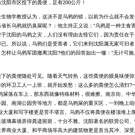
沈阳市区投下的粪便，足有200公斤！ 
位生物学教授认为，这决不是乌鸦的错，以前为什么就不会发
当省长乌鸦就扔臭屎呢？：他主持正义说：“乌鸦是一种主食
对于沈阳的乌鸦之灾，人们没有理由去怪它们，因为责任在于
得已。所以说，乌鸦们是受害者，它们来到沈阳属无家可归者
：怎样让乌鸦军团撤离沈阳?他们的回答如出一辙：“无计可施
投下的粪便随处可见。随着天气转热，这些粪便的臊臭味便弥
作的环卫工人一上班，就开始发愁：这么多的粪便怎么清扫?
乌鸦屎落在车上，那东西就像特殊材料，很难擦。南京街、中
公园、南湖公园旁等地方，都是乌鸦屎的重灾区，一到晚上咱
商业大厦和写字楼更是苦不堪言。乌鸦不仅将粪便在楼顶堆上
是玻璃幕墙弄得粪迹斑斑，十分不雅。沈阳著名的联营公司、
世界商业大厦、和平商场等高大的建筑物更是首当其冲、深受