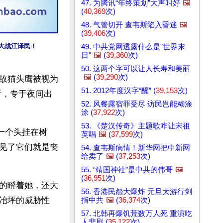
47. 为腾讯“年终策划”大声叫好
🖼️
(
40,369
次)
48. 气管切开 查韦斯陷入昏迷
🖼️
(
39,406
次)
大战江泽民！
49. 中共党网透露什么是"世界末
日"
🖼️
(
39,360
次)
50. 这两个字可以让人长寿和美丽
🖼️
(
39,290
次)
故猫头鹰被视为
51. 2012年度汉字“醒” (
39,153
次)
听，专于夜间出
52. 风餐露宿罪受尽 访民岂能糊涂
涂 (
37,922
次)
53. 《楚汉传奇》主题歌咋让宋祖
一个头挂在树
英唱
🖼️
(
37,599
次)
见了它们就是丧
54. 查韦斯病情！新华网把中新网
给卖了
🖼️
(
37,253
次)
55. “靖国神社”是中共的伟哥
🖼️
(
36,951
次)
的瞪着她，还大
56. 香港民怨大爆炸 元旦大游行剑
冶坪的威胁性
指中共
🖼️
(
36,374
次)
57. 北韩再爆饥荒数万人死 重演吃
人悲剧 (
35,122
次)