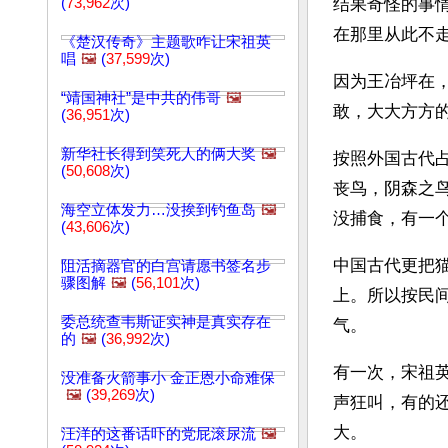
(
73,962
次)
结果奇怪的事
在那里从此不
《楚汉传奇》主题歌咋让宋祖英
唱
🖼️
(
37,599
次)
因为王冶坪在
“靖国神社”是中共的伟哥
🖼️
敢，大大方方
(
36,951
次)
新华社长得到笑死人的俩大奖
🖼️
按照外国古代
(
50,608
次)
丧鸟，阴森之
海空立体发力…没挨到钓鱼岛
🖼️
没捕食，有一个
(
43,606
次)
中国古代更把
阻活摘器官的白宫请愿书签名步
骤图解
🖼️
(
56,101
次)
上。所以按民
委总统查韦斯证实神是真实存在
气。
的
🖼️
(
36,992
次)
有一次，宋祖
没准备火箭事小 金正恩小命难保
🖼️
(
39,269
次)
声狂叫，有的
大。
汪洋的这番话吓的党屁滚尿流
🖼️