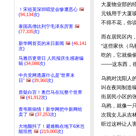
大厦物业部的
！宋祖英深圳唱堂会惨遭恶心
🖼️
元钱用于大厦
(
94,134
次)
不得不花，你说
泰国高僧比列宁毛泽东厉害
🖼️
(
77,335
次)
而在居民区内
新华网首页的末日新闻
🖼️
(
46,141
“这些家伙（
次)
吃的，它就偷
马雅历更替日 人民报庆生感谢编
辑 (
34,088
次)
───这东西，
中共党网透露什么是"世界末
乌鸦对沈阳人
日"
🖼️
(
39,360
次)
叫在夜间制造
质疑白宫！奥巴马在玩整个世界
街居民小区的
🖼️
(
41,912
次)
乌鸦，就像一
查韦斯病情！新华网把中新网给
卖了
🖼️
(
37,253
次)
次我女儿从吉
听过这种让人害
大地颤抖了！避难舱在地下6米岂
能坦然
🖼️
(
219,000
次)