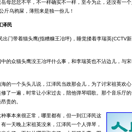
老岳母忿忿不平，不一样确实不一样，至今为止，还没有一个
0公斤乌鸦屎，薄熙来是独一份儿！
江泽民
民出门带着猫头鹰(指糟糠王冶坪)，睡觉搂着李瑞英(CCTV
闻中的众猫头鹰没王冶坪什么事，和李瑞英也不沾边儿，与宋
南海的一个头头儿说，江泽民当政那会儿，为了讨宋祖英欢心
装修了一遍，时常让小宋过去，陪他弹琴唱歌。那个音乐厅的
最昂贵的。
这种事本来很正常，哪里都有，但一到江泽民这
。有一天晚上宋祖英没来，江泽民一个人弹琴，