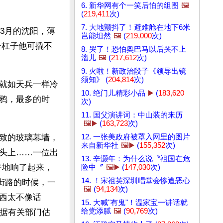
6. 新华网有个一笑后怕的组图
🖼️
(
219,411
次)
7. 大地颤抖了！避难舱在地下6米
3月的沈阳，薄
岂能坦然
🖼️
(
219,000
次)
个杠子他可撬不
8. 哭了！恐怕奥巴马以后哭不上
溜儿
🖼️
(
217,612
次)
9. 火啦！新政治段子《领导出镜
须知》 (
204,814
次)
就如天兵一样冷
10. 绝门儿精彩小品
▶️
(
183,620
鸦，最多的时
次)
11. 国父演讲词：中山装的来历
🖼️▶️
(
163,723
次)
12. 一张美政府被罩入网里的图片
致的玻璃幕墙，
来自新华社
🖼️▶️
(
155,352
次)
头上……一位出
13. 辛灏年：为什么说〝祖国在危
咚地响了起来，
险中〞
🖼️▶️
(
147,030
次)
14. ！宋祖英深圳唱堂会惨遭恶心
街路的时候，一
🖼️
(
94,134
次)
西太不像话
15. 大喊"有鬼"！温家宝一讲话就
给党添腻
🖼️
(
90,769
次)
”据有关部门估