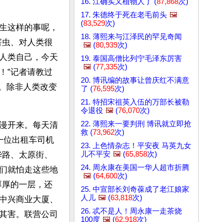
16. 江确实又植物人了 (
87,868
次)
17. 朱德终于死在老毛前头
🖼️
(
83,529
次)
生这样的事呢，
18. 薄熙来与江泽民的罕见奇闻
害虫、对人类很
🖼️
(
80,939
次)
人类自己，今天
19. 泰国高僧比列宁毛泽东厉害
🖼️
(
77,335
次)
！”记者请教过
20. 博讯编的故事让曾庆红不满意
。除非人类改变
了 (
76,595
次)
21. 特招宋祖英入伍的万部长被勒
令退役
🖼️
(
76,070
次)
22. 薄熙来一要判刑 博讯就立即抢
漫开来。每天清
救 (
73,962
次)
一位出租车司机
23. 上色情杂志！平安夜 马英九女
儿不平安
🖼️
(
65,858
次)
华路、太原街、
24. 周永康在美国一华人超市折腾
们就怕走这些地
🖼️
(
64,600
次)
厚厚的一层，还
25. 中宣部长刘奇葆成了老江娘家
人儿
🖼️
(
63,818
次)
中兴商业大厦、
26. 忒不是人！周永康一走茶烧
其害。联营公司
100度
🖼️
(
62,918
次)