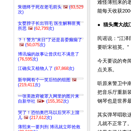
难怪薄熙来的
朱德终于死在老毛前头
🖼️
(
83,529
能每天收获20
次)
女婴脖子长出羽毛 医生解释匪夷
●  
猫头鹰大战
所思
🖼️
(
62,799
次)
民谣说：“江泽
？！警方"末日"了还是县委癫痫了
🖼️
(
50,075
次)
要听宋祖英。”
博讯编的故事让曾庆红不满意了
(
76,595
次)
今天要说的奇
江确实又植物人了 (
87,868
次)
点关系。
新华网有个一笑后怕的组图
🖼️
听原来警卫中
(
219,411
次)
把音乐厅重新
一张美政府被罩入网里的图片来
钢琴也是世界
自新华社
🖼️▶️
(
155,352
次)
哭了！恐怕奥巴马以后哭不上溜
其实弹琴唱歌
儿
🖼️
(
217,612
次)
儿就不正常了
薄熙来一要判刑 博讯就立即抢救