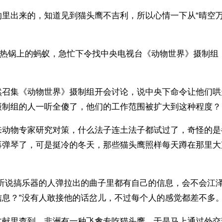
里出来的，知道见到猫头鹰不吉利，所以心情一下从“晴空万
的如热锅上的蚂蚁，急忙下令找中央电视台《动物世界》摄制组
然召集《动物世界》摄制组开会讨论，说中央下命令让他们哄
摄制组的人一听全傻了，他们的工作范围被扩大到这种程度？
来动物专家研究对策，什么法子连土法子都试过了，奇怪的是
再弹琴了，可是挺冷的冬天，那些猫头鹰照样每天蹲在那里大
“听说搞乐器的人弹拉出的曲子里都有自己的信息，会不会江
信息？”没有人敢接他的话岔儿，不过每个人的感觉都差不多
文献里查到，非洲有一种飞禽专吃猫头鹰，于是马上通过外交