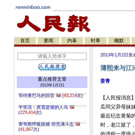
首页
要闻
内幕
时事
幽默
2013年1月2日
发
薄熙来与江
重点推荐文章
姜青
2013年1月2日
等待奥巴马的回音
🖼️
(
43,214
次)
【人民报消息
瓜同父异母妹妹
半笑话：庹震是谁的人马
🖼️
(
229,414
次)
最近纪念黄菊
查韦斯呼吸困难 但充满斗志
🖼️
时，老江挺了
(
41,867
次)
的进程一度停