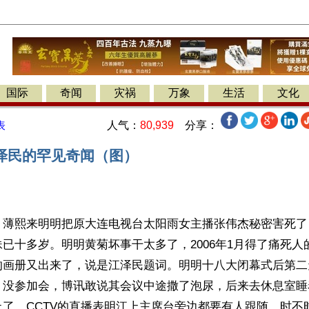
国际
奇闻
灾祸
万象
生活
文化
人气：
80,939
分享：
表
泽民的罕见奇闻（图）
】薄熙来明明把原大连电视台太阳雨女主播张伟杰秘密害死了
已十多岁。明明黄菊坏事干太多了，2006年1月得了痛死人
的画册又出来了，说是江泽民题词。明明十八大闭幕式后第二
，没参加会，博讯敢说其会议中途撒了泡尿，后来去休息室睡
止了。CCTV的直播表明江上主席台旁边都要有人跟随，时不