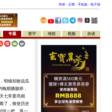
简体
-
正體
-
手机版
-
电子报
专题
寰宇
维权
视频
杂谈
，明镜却敢说瓜
的晚期胰腺癌，
天七常委亮相
着了，致使历史
时扶一把，退一