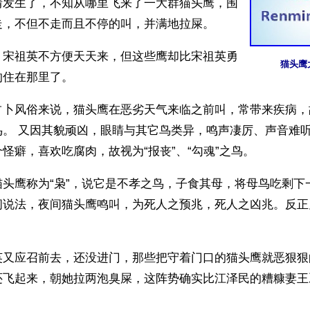
情发生了，不知从哪里飞来了一大群猫头鹰，围
走，不但不走而且不停的叫，并满地拉屎。
，宋祖英不方便天天来，但这些鹰却比宋祖英勇
猫头鹰
的住在那里了。
占卜风俗来说，猫头鹰在恶劣天气来临之前叫，常带来疾病，
鸟。 又因其貌顽凶，眼睛与其它鸟类异，鸣声凄厉、声音难
怪癖，喜欢吃腐肉，故视为“报丧”、“勾魂”之鸟。
猫头鹰称为“枭”，说它是不孝之鸟，子食其母，将母鸟吃剩下
间说法，夜间猫头鹰鸣叫，为死人之预兆，死人之凶兆。反正
英又应召前去，还没进门，那些把守着门口的猫头鹰就恶狠狠
还飞起来，朝她拉两泡臭屎，这阵势确实比江泽民的糟糠妻王