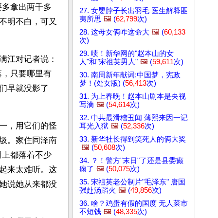
要多拿出两千多
27. 女婴脖子长出羽毛 医生解释匪
夷所思
🖼️
(
62,799
次)
不明不白，可又
28. 这母女俩咋这命大
🖼️
(
60,133
次)
29. 啧！新华网的"赵本山的女
满江对记者说：
人"和"宋祖英男人"
🖼️
(
59,611
次)
落，只要哪里有
30. 南周新年献词:中国梦，宪政
梦！(处女版) (
56,413
次)
们早就没影了
31. 为上春晚！赵本山剧本是央视
写滴
🖼️
(
54,614
次)
32. 中共最滑稽丑闻 薄熙来因一记
一，用它们的怪
耳光入狱
🖼️
(
52,336
次)
33. 新华社长得到笑死人的俩大奖
圾。家住同泽南
🖼️
(
50,608
次)
树上都落着不少
34. ？！警方"末日"了还是县委癫
痫了
🖼️
(
50,075
次)
起来太难听。这
35. 宋祖英老公制片"毛泽东" 唐国
她说她从来都没
强赴汤蹈火
🖼️
(
49,856
次)
36. 啥？鸡蛋有假的国度 无人菜市
不短钱
🖼️
(
48,335
次)