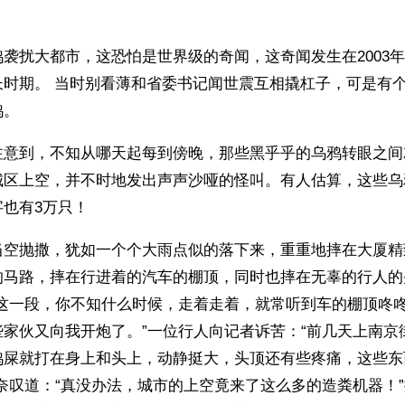
袭扰大都市，这恐怕是世界级的奇闻，这奇闻发生在2003年
长时期。 当时别看薄和省委书记闻世震互相撬杠子，可是有
鸦。
注意到，不知从哪天起每到傍晚，那些黑乎乎的乌鸦转眼之间
城区上空，并不时地发出声声沙哑的怪叫。有人估算，这些乌
也有3万只！
当空抛撒，犹如一个个大雨点似的落下来，重重地摔在大厦精
的马路，摔在行进着的汽车的棚顶，同时也摔在无辜的行人的
“这一段，你不知什么时候，走着走着，就常听到车的棚顶咚
些家伙又向我开炮了。”一位行人向记者诉苦：“前几天上南京
鸦屎就打在身上和头上，动静挺大，头顶还有些疼痛，这些东
奈叹道：“真没办法，城市的上空竟来了这么多的造粪机器！