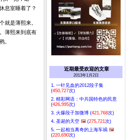
休息室睡着了？
个就是薄熙来。
。薄熙来到底有
鸦。
近期最受欢迎的文章
2013年1月2日
1. 一针见血的2012段子集
(
450,727
次)
2. 精彩网语：中共国特色的民意
(
426,995
次)
3. 火爆段子加微博 (
421,768
次)
4. 圣诞的天空
🖼️
(
275,721
次)
5. 一起相当离奇的上海车祸
🖼️
(
220,690
次)