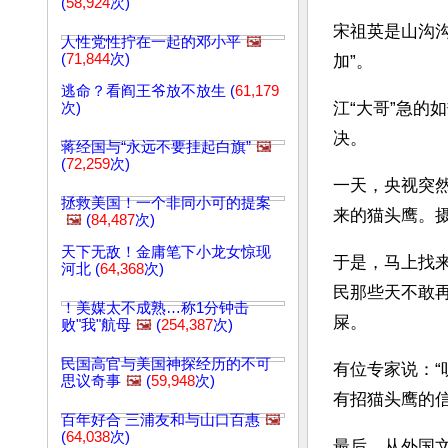
(
58,924
次)
宋祖英是山沟沟
人性党性拧在一起的邓小平
🖼️
(
71,844
次)
加”。
逃命？看阎王爷放不放生 (
61,179
江“大哥”急
次)
决。
蒋经国与“永远不要挂起白旗”
🖼️
(
72,259
次)
一天，央视突
拯救美国！一个非同小可的提案
来的猫头鹰。
🖼️
(
84,487
次)
天下无敌！金庸笔下小龙女惊现
于是，马上找
河北 (
64,368
次)
民那些天不敢
！美媒太不成熟…称1分钟击
屎。
败"我"航母
🖼️
(
254,387
次)
民国高官与美国神探经历的不可
有位专家说：
思议奇事
🖼️
(
59,948
次)
有招猫头鹰的
百年好合 三浦友和与山口百惠
🖼️
(
64,038
次)
最后，从外国