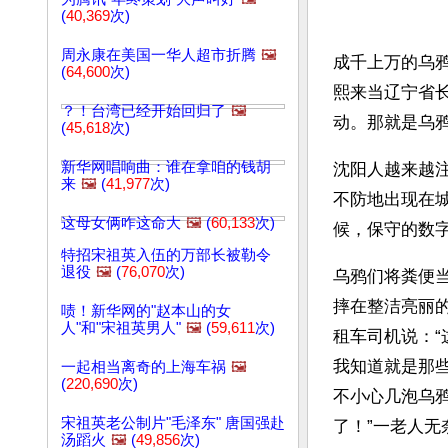
(
40,369
次)
周永康在美国一华人超市折腾
🖼️
成千上万的乌鸦
(
64,600
次)
熙来当辽宁省
？！台湾已经开始回归了
🖼️
动。那就是乌
(
45,618
次)
新华网唱响曲：谁在拿咱的钱胡
沈阳人越来越
来
🖼️
(
41,977
次)
不防地出现在
这母女俩咋这命大
🖼️
(
60,133
次)
候，保守的数字
特招宋祖英入伍的万部长被勒令
退役
🖼️
(
76,070
次)
乌鸦们将粪便
摔在整洁亮丽
啧！新华网的"赵本山的女
人"和"宋祖英男人"
🖼️
(
59,611
次)
租车司机说：
我知道就是那
一起相当离奇的上海车祸
🖼️
(
220,690
次)
不小心几泡乌
宋祖英老公制片"毛泽东" 唐国强赴
了！”一老人无
汤蹈火
🖼️
(
49,856
次)