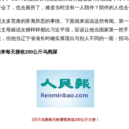
开会了，也去厕所了，难道当时没有一人陪伴？陪伴的人也去
现太多荒唐的匪夷所思的事情。下面就来说说这些奇闻。第一
老丈母娘说女婿样样都比习近平强，应该让他当国家第一把手
道，但他当辽宁省省长时确实展现出与别人不同的一面：招乌
来每天接收200公斤乌鸦屎
3万只乌鸦每天给薄熙来送200公斤大便！