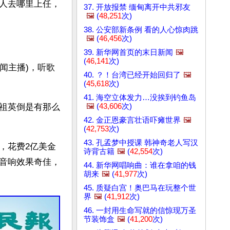
人去哪里上任，
37. 开放报禁 缅甸离开中共邪友
🖼️
(
48,251
次)
38. 公安部新条例 看的人心惊肉跳
🖼️
(
46,456
次)
39. 新华网首页的末日新闻
🖼️
(
46,141
次)
新闻主播)，听歌
40. ？！台湾已经开始回归了
🖼️
(
45,618
次)
41. 海空立体发力…没挨到钓鱼岛
🖼️
(
43,606
次)
祖英倒是有那么
42. 金正恩豪言壮语吓瘫世界
🖼️
(
42,753
次)
43. 孔孟梦中授课 韩神奇老人写汉
，花费2亿美金
诗背古籍
🖼️
(
42,554
次)
音响效果奇佳，
44. 新华网唱响曲：谁在拿咱的钱
胡来
🖼️
(
41,977
次)
45. 质疑白宫！奥巴马在玩整个世
界
🖼️
(
41,912
次)
46. 一封用生命写就的信惊现万圣
节装饰盒
🖼️
(
41,200
次)