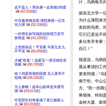
计，乌鸦每天向
忒不是人！周永康一走茶烧100度
🖼️
(
62,918
次)
据东北大学一
为什么薄熙来
中共最滑稽丑闻 薄熙来因一记耳
光入狱
🖼️
(
52,336
次)
友好的鸟类。
一封用生命写就的信惊现万圣节
它们已是迫不
装饰盒
🖼️
(
41,200
次)
多位有关专家
上色情杂志！平安夜 马英九女儿
自己！”
不平安
🖼️
(
65,858
次)
报道说，乌鸦
大喊"有鬼"！温家宝一讲话就给党
添腻
🖼️
(
90,769
次)
晨从事清扫工
啥？鸡蛋有假的国度 无人菜市不
更有同感：“
短钱
🖼️
(
48,335
次)
南宁街、中山
为上春晚！赵本山剧本是央视写
方。”而一些
滴
🖼️
(
54,614
次)
将墙体、特别
中宣部长刘奇葆成了老江娘家人
金杯大厦、新
儿
🖼️
(
63,818
次)