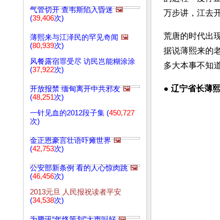
气管切开 查韦斯陷入昏迷
🖼️
万步讲，江去
(
39,406
次)
荒唐的时代出
薄熙来与江泽民的罕见奇闻
🖼️
(
80,939
次)
据说薄熙来的
风餐露宿罪受尽 访民岂能糊涂涂
多大本事不知
(
37,922
次)
● 
辽宁省长薄熙
开放报禁 缅甸离开中共邪友
🖼️
(
48,251
次)
一针见血的2012段子集 (
450,727
次)
金正恩豪言壮语吓瘫世界
🖼️
(
42,753
次)
公安部新条例 看的人心惊肉跳
🖼️
(
46,456
次)
2013元旦 人民报祝读者平安
(
34,538
次)
为腾讯“年终策划”大声叫好
🖼️