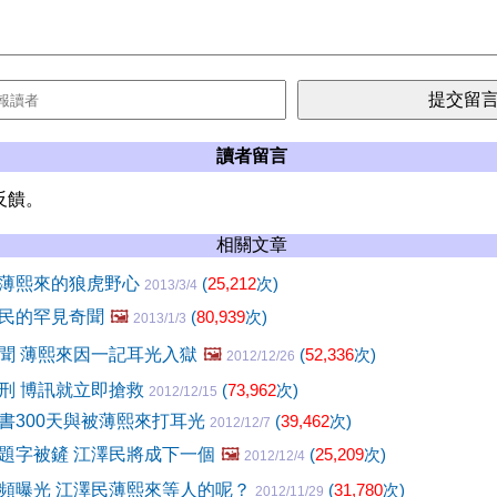
讀者留言
反饋。
相關文章
薄熙來的狼虎野心
(
25,212
次)
2013/3/4
民的罕見奇聞
🖼️
(
80,939
次)
2013/1/3
聞 薄熙來因一記耳光入獄
🖼️
(
52,336
次)
2012/12/26
刑 博訊就立即搶救
(
73,962
次)
2012/12/15
書300天與被薄熙來打耳光
(
39,462
次)
2012/12/7
題字被鏟 江澤民將成下一個
🖼️
(
25,209
次)
2012/12/4
頻曝光 江澤民薄熙來等人的呢？
(
31,780
次)
2012/11/29