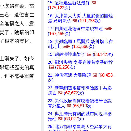
15. 這種逃生辦法最好
🖼️
小寡婦有染。當
(
175,122
次)
三名。這位書生
16. 天津驚天火災 大量屍體抱團燒
焦 只剩拳頭
🖼️
(
171,798
次)
全無福之人，意
17. 四川蓮花場河中驚現神蓮
🖼️▶️
變了，陰暗的印
(
163,465
次)
了根本的變化。
18. 大難臨頭！馬閱兵 統帥旗卡在
刺刀上
🖼️▶️
(
159,666
次)
19. 胡錦濤被綁架了
🖼️
(
83,142
次)
上消失了。如今
20. 劉淇失勢 李長春摟着當香餑餑
果這些歷史的真
🖼️
(
78,256
次)
21. 神佛流淚 大難臨頭
🖼️
(
68,453
，也不需要軍隊
次)
22. 新華網這兩篇報導透露中共必
須亡
🖼️
(
67,672
次)
23. 美俄政府爲何咬着後槽牙否認
有外星人
🖼️
(
66,813
次)
24. 與江澤民有關的城市同現神祕
光柱
🖼️
(
60,027
次)
25. 北京邯鄲秦皇島天空異象大有