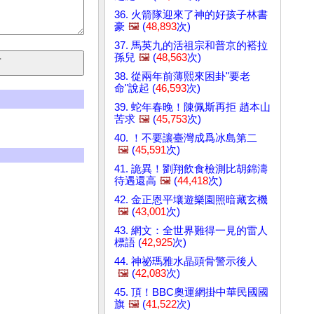
36. 火箭隊迎來了神的好孩子林書
豪
🖼️
(
48,893
次)
37. 馬英九的活祖宗和普京的褡拉
孫兒
🖼️
(
48,563
次)
38. 從兩年前薄熙來困卦"要老
命"說起 (
46,593
次)
39. 蛇年春晚！陳佩斯再拒 趙本山
苦求
🖼️
(
45,753
次)
40. ！不要讓臺灣成爲冰島第二
🖼️
(
45,591
次)
41. 詭異！劉翔飲食檢測比胡錦濤
待遇還高
🖼️
(
44,418
次)
42. 金正恩平壤遊樂園照暗藏玄機
🖼️
(
43,001
次)
43. 網文：全世界難得一見的雷人
標語 (
42,925
次)
44. 神祕瑪雅水晶頭骨警示後人
🖼️
(
42,083
次)
45. 頂！BBC奧運網掛中華民國國
旗
🖼️
(
41,522
次)