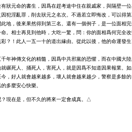
位有狀元命的書生，因爲在趕考途中住在親戚家，與隔壁一位
之因犯淫亂罪，削去狀元之名次。不過若立即悔改，可以得第
開此地，後來果然得到第三名。還有一個例子，是一位面相完
一命。相士再見到他時，大吃一驚，問：你的面相爲何完全改
光彩？！此人一五一十的道出緣由。從此以後，他的命運發生
五千年神傳文化的精髓，因爲中共邪黨的恐懼，而在中國大陸
動就碾死人、捅死人，害死人，就是因爲不知道因果報業。如
至今，好人就會越來越多，壞人就會越來越少，警察是多餘的
活的多麼安心快樂。
吧？現在是，但不久的將來一定會成真。△
 
ww.renminbao.com/rmb/articles/2012/7/31/56973b.html