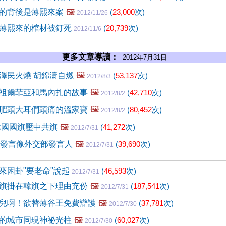
的背後是薄熙來案
🖼️
(
23,000
次)
2012/11/26
薄熙來的棺材被釘死
(
20,739
次)
2012/11/6
更多文章導讀：
2012年7月31日
澤民火燒 胡錦濤自燃
🖼️
(
53,137
次)
2012/8/3
祖爾菲亞和馬內扎的故事
🖼️
(
42,710
次)
2012/8/2
肥頭大耳們頭痛的溫家寶
🖼️
(
80,452
次)
2012/8/2
，韓國國旗壓中共旗
🖼️
(
41,272
次)
2012/7/31
的發言像外交部發言人
🖼️
(
39,690
次)
2012/7/31
來困卦"要老命"說起
(
46,593
次)
2012/7/31
旗掛在韓旗之下理由充份
🖼️
(
187,541
次)
2012/7/31
兒啊！欲替薄谷王免費辯護
🖼️
(
37,781
次)
2012/7/30
的城市同現神祕光柱
🖼️
(
60,027
次)
2012/7/30