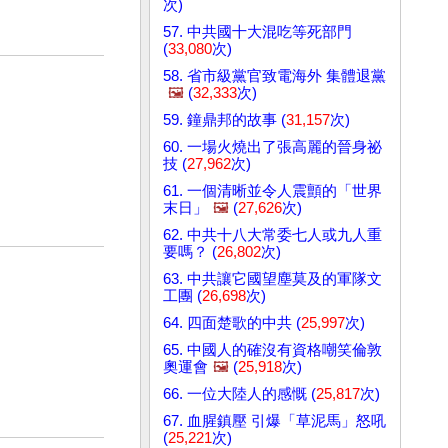
次)
57. 中共國十大混吃等死部門
(
33,080
次)
58. 省市級黨官致電海外 集體退黨
🖼️
(
32,333
次)
59. 鐘鼎邦的故事 (
31,157
次)
60. 一場火燒出了張高麗的晉身祕
技 (
27,962
次)
61. 一個清晰並令人震顫的「世界
末日」
🖼️
(
27,626
次)
62. 中共十八大常委七人或九人重
要嗎？ (
26,802
次)
63. 中共讓它國望塵莫及的軍隊文
工團 (
26,698
次)
64. 四面楚歌的中共 (
25,997
次)
65. 中國人的確沒有資格嘲笑倫敦
奧運會
🖼️
(
25,918
次)
66. 一位大陸人的感慨 (
25,817
次)
67. 血腥鎮壓 引爆「草泥馬」怒吼
(
25,221
次)