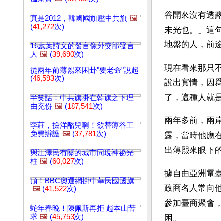
谷開來沒有透
真是2012，韓國國旗壓中共旗
🖼️
(
41,272
次)
未光也。」這
地盤的人，前
16歲葉詩文的發言像外交部發言
人
🖼️
(
39,690
次)
現在看來那只
從兩年前薄熙來困卦"要老命"說起
(
46,593
次)
說出實情，因
了，這種人就
半笑話：中共旗掛在韓旗之下理
由充份
🖼️
(
187,541
次)
兩年多前，兩
李莊，撿洋酪兒啊！欲替薄谷王
免費辯護
🖼️
(
37,781
次)
露，當時他應
出薄熙來眼下
與江澤民有關的城市同現神祕光
柱
🖼️
(
60,027
次)
據自由亞洲電臺
頂！BBC奧運網掛中華民國國旗
政商名人常向
🖼️
(
41,522
次)
參加臺商聚會
蛇年春晚！陳佩斯再拒 趙本山苦
求
🖼️
(
45,753
次)
困。