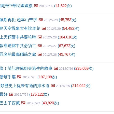
運網掛中華民國國旗
🖼️
(
41,522
次)
2012/7/30
佩斯再拒 趙本山苦求
🖼️
(
45,753
次)
2012/7/29
島天空異象大有說道兒
🖼️
(
54,482
次)
2012/7/29
上天預警中共要垮時
🖼️
(
184,610
次)
2012/7/28
報導透露中共必須亡
🖼️
(
67,672
次)
2012/7/27
罪名的最傷腦筋之處
🖼️
(
49,767
次)
2012/7/26
倍！請記住俺姐夫逃生的故事
🖼️
(
235,059
次)
2012/7/26
債幫手裏
🖼️
(
187,108
次)
2012/7/25
現人類歷史上從未有過的排水道
🖼️
(
214,042
次)
2012/7/25
最好
🖼️
(
175,122
次)
2012/7/24
巴去了西藏
🖼️
(
40,820
次)
2012/7/24