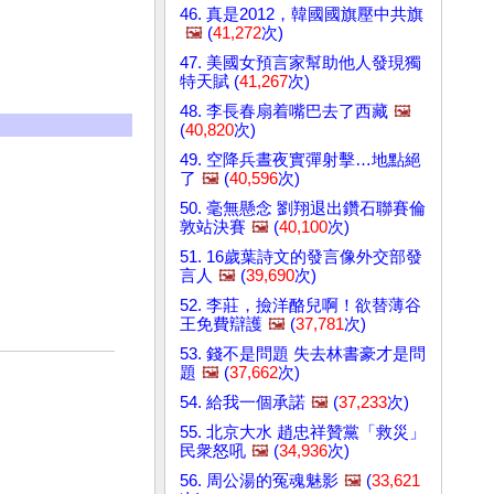
46. 真是2012，韓國國旗壓中共旗
🖼️
(
41,272
次)
47. 美國女預言家幫助他人發現獨
特天賦 (
41,267
次)
48. 李長春扇着嘴巴去了西藏
🖼️
(
40,820
次)
49. 空降兵晝夜實彈射擊…地點絕
了
🖼️
(
40,596
次)
50. 毫無懸念 劉翔退出鑽石聯賽倫
敦站決賽
🖼️
(
40,100
次)
51. 16歲葉詩文的發言像外交部發
言人
🖼️
(
39,690
次)
52. 李莊，撿洋酪兒啊！欲替薄谷
王免費辯護
🖼️
(
37,781
次)
53. 錢不是問題 失去林書豪才是問
題
🖼️
(
37,662
次)
54. 給我一個承諾
🖼️
(
37,233
次)
55. 北京大水 趙忠祥贊黨「救災」
民衆怒吼
🖼️
(
34,936
次)
56. 周公湯的冤魂魅影
🖼️
(
33,621