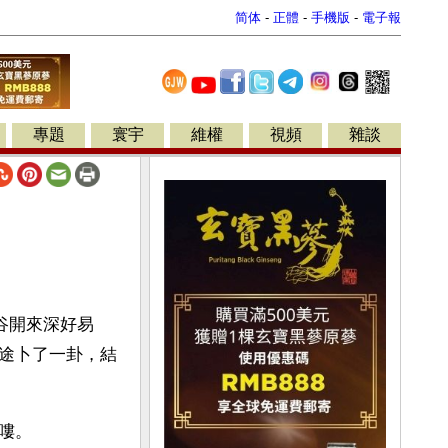
简体
-
正體
-
手機版
-
電子報
專題
寰宇
維權
視頻
雜談
谷開來深好易
途卜了一卦，結
嘍。