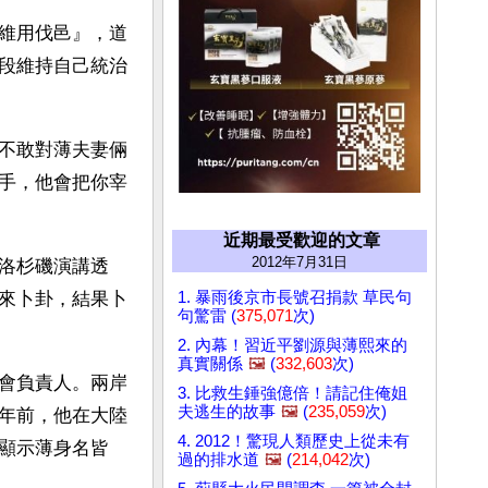
維用伐邑』，道
段維持自己統治
不敢對薄夫妻倆
手，他會把你宰
近期最受歡迎的文章
2012年7月31日
洛杉磯演講透
1. 暴雨後京市長號召捐款 草民句
來卜卦，結果卜
句驚雷 (
375,071
次)
2. 內幕！習近平劉源與薄熙來的
真實關係
🖼️
(
332,603
次)
創會負責人。兩岸
3. 比救生錘強億倍！請記住俺姐
夫逃生的故事
🖼️
(
235,059
次)
年前，他在大陸
4. 2012！驚現人類歷史上從未有
顯示薄身名皆
過的排水道
🖼️
(
214,042
次)