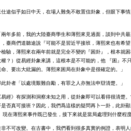
來仕途似乎如日中天，在場人難免不敢置信卦象，但眼下事情
。
兩年多前，我的大陸臺商學生和薄熙來見過面，談到中共最高
），臺商們道聽途說『可能不是習近平接班，薄熙來也有希望
卦檢驗，薄熙來在兩年前就是完全不變的『困卦』，根本就困
大權？）從易經卦象來講，這根本是不可能的，他 『困』不
老命、要出大紕漏的。薄熙來困局在卦象中是很確定的。」
得此卦者「以處境艱難自勵，有罪之人亦無法申辯清楚。」
《易經》有探測和洞察未知之用，從卦象即可以看得很清楚。
平是否真可接班？因此，我們爲這樣的疑問再卜一卦，此卦顯
定。現在薄熙來事件既已發生，接下來就是當局處理到什麼程
並非不可改變。在古書中，我們看到很多真實的例證，表明人