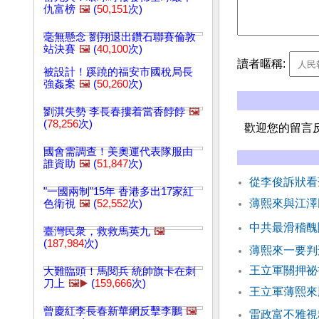
仇富榜
🖼️
(
50,151
次)
毫無懸念 劉翔退出鑽石聯賽倫敦
站決賽
🖼️
(
40,100
次)
讀者暱稱:
被設計！蹊蹺的福安市國稅局長
強姦案
🖼️
(
50,260
次)
劉淇失勢 李長春摟着當香餑餑
🖼️
(
78,256
次)
歡迎您的留言
國會需調查！美奧運代表隊服由
誰資助
🖼️
(
51,847
次)
從李俊訴狀看
"一國兩制"15年 香港多出17家紅
薄熙來與江澤
色衛視
🖼️
(
52,552
次)
中共最滑稽醜
臺灣民衆，救救馬英九
🖼️
(
187,984
次)
薄熙來一要判
王立軍關押祕
大難臨頭！馬閱兵 統帥旗卡在刺
刀上
🖼️▶️
(
159,666
次)
王立軍薄熙來
曾慶紅李長春新華網反擊李鵬
🖼️
雷政富不雅視