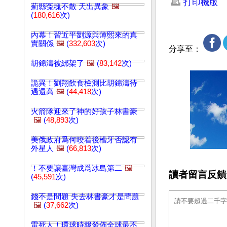
打印機版
薊縣冤魂不散 天出異象
🖼️
(
180,616
次)
內幕！習近平劉源與薄熙來的真
實關係
🖼️
(
332,603
次)
分享至：
胡錦濤被綁架了
🖼️
(
83,142
次)
詭異！劉翔飲食檢測比胡錦濤待
遇還高
🖼️
(
44,418
次)
火箭隊迎來了神的好孩子林書豪
🖼️
(
48,893
次)
美俄政府爲何咬着後槽牙否認有
外星人
🖼️
(
66,813
次)
！不要讓臺灣成爲冰島第二
🖼️
讀者留言反饋
(
45,591
次)
錢不是問題 失去林書豪才是問題
🖼️
(
37,662
次)
雷死人！環球時報發佈全球最不