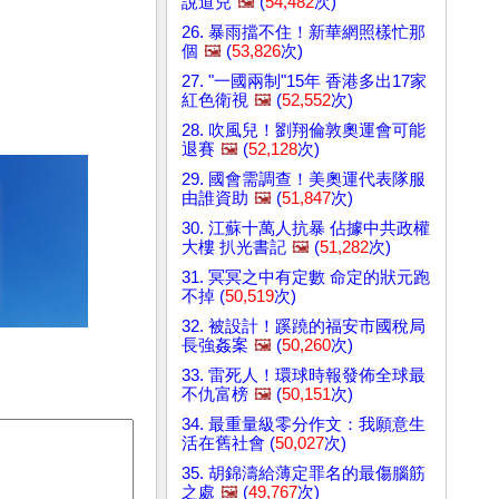
說道兒
🖼️
(
54,482
次)
26. 暴雨擋不住！新華網照樣忙那
個
🖼️
(
53,826
次)
27. "一國兩制"15年 香港多出17家
紅色衛視
🖼️
(
52,552
次)
28. 吹風兒！劉翔倫敦奧運會可能
退賽
🖼️
(
52,128
次)
29. 國會需調查！美奧運代表隊服
由誰資助
🖼️
(
51,847
次)
30. 江蘇十萬人抗暴 佔據中共政權
大樓 扒光書記
🖼️
(
51,282
次)
31. 冥冥之中有定數 命定的狀元跑
不掉 (
50,519
次)
32. 被設計！蹊蹺的福安市國稅局
長強姦案
🖼️
(
50,260
次)
33. 雷死人！環球時報發佈全球最
不仇富榜
🖼️
(
50,151
次)
34. 最重量級零分作文：我願意生
活在舊社會 (
50,027
次)
35. 胡錦濤給薄定罪名的最傷腦筋
之處
🖼️
(
49,767
次)