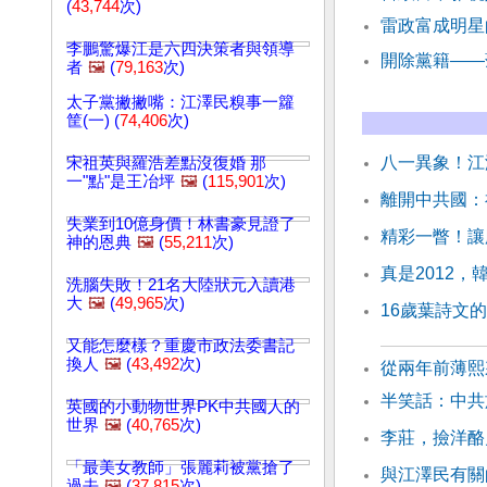
(
43,744
次)
雷政富成明星
李鵬驚爆江是六四決策者與領導
開除黨籍——
者
🖼️
(
79,163
次)
太子黨撇撇嘴：江澤民糗事一籮
筐(一) (
74,406
次)
八一異象！江
宋祖英與羅浩差點沒復婚 那
一"點"是王冶坪
🖼️
(
115,901
次)
離開中共國：
失業到10億身價！林書豪見證了
精彩一瞥！讓
神的恩典
🖼️
(
55,211
次)
真是2012
洗腦失敗！21名大陸狀元入讀港
大
🖼️
(
49,965
次)
16歲葉詩文
又能怎麼樣？重慶市政法委書記
換人
🖼️
(
43,492
次)
從兩年前薄熙
半笑話：中共
英國的小動物世界PK中共國人的
世界
🖼️
(
40,765
次)
李莊，撿洋酪
「最美女教師」張麗莉被黨搶了
與江澤民有關
過去
🖼️
(
37,815
次)