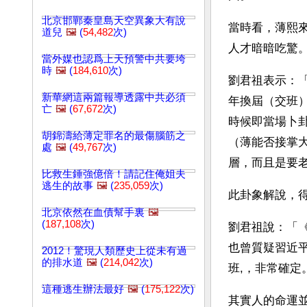
北京邯鄲秦皇島天空異象大有說
當時看，薄熙
道兒
🖼️
(
54,482
次)
人才暗暗吃驚
當外媒也認爲上天預警中共要垮
時
🖼️
(
184,610
次)
劉君祖表示：「
新華網這兩篇報導透露中共必須
年換屆（交班
亡
🖼️
(
67,672
次)
時候即當場卜
胡錦濤給薄定罪名的最傷腦筋之
（薄能否接掌
處
🖼️
(
49,767
次)
層，而且是要
比救生錘強億倍！請記住俺姐夫
逃生的故事
🖼️
(
235,059
次)
此卦象解說，
北京依然在血債幫手裏
🖼️
(
187,108
次)
劉君祖說：「
也曾質疑習近
2012！驚現人類歷史上從未有過
的排水道
🖼️
(
214,042
次)
班,，非常確
這種逃生辦法最好
🖼️
(
175,122
次)
其實人的命運