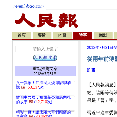
首頁
要聞
內幕
時事
幽默
2012年7月31日
從兩年前薄
重點推薦文章
許靈
2012年7月31日
八一異象！江澤民火燒 胡錦濤自
【人民報消息】
燃
🖼️
(
53,137
次)
經、陰陽等傳
離開中共國：祖爾菲亞和馬內扎
果是「晉」字
的故事
🖼️
(
42,710
次)
精彩一瞥！讓肥頭大耳們頭痛的
習近平進軍委
溫家寶
🖼️
(
80,452
次)