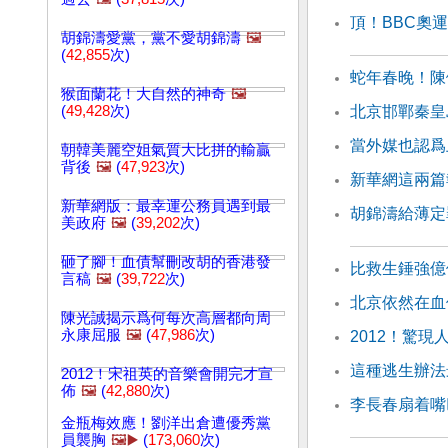
頂！BBC奧
胡錦濤愛黨，黨不愛胡錦濤
🖼️
(
42,855
次)
蛇年春晚！陳
猴面蘭花！大自然的神奇
🖼️
(
49,428
次)
北京邯鄲秦皇
當外媒也認爲
朝韓美麗空姐氣質大比拼的輸贏
背後
🖼️
(
47,923
次)
新華網這兩篇
新華網版：最幸運公務員遇到最
胡錦濤給薄定
美政府
🖼️
(
39,202
次)
砸了腳！血債幫刪改胡的香港發
比救生錘強億
言稿
🖼️
(
39,722
次)
北京依然在血
陳光誠揭示爲何每次高層都向周
永康屈服
🖼️
(
47,986
次)
2012！驚
這種逃生辦法
2012！宋祖英的音樂會開完才宣
佈
🖼️
(
42,880
次)
李長春扇着嘴
金瓶梅效應！劉洋出倉遭優秀黨
員襲胸
🖼️▶️
(
173,060
次)