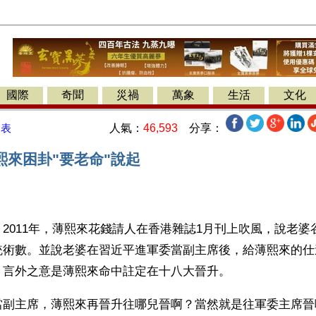
國際
奇聞
災禍
萬象
生活
文化
人氣：
46,593
分享：
發表
熙來困卦"要老命"說起
2011年，薄熙來花錢請人在香港雜誌1月刊上吹風，說老婆
統術數。並說老婆在習近平進軍委當副主席後，給薄熙來的仕
，言外之意是薄熙來命中註定在十八大晉升。
當副主席，薄熙來再晉升往哪兒晉啊？當然就是往軍委主席晉