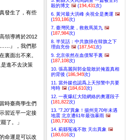
5. 薊縣大火民間調查 一篇被全封
殺的博文
🖼️
(
194,431
次)
真發生了，有些
6. 黃河最大洪峰 央視全是奧運
🖼️
(
193,186
次)
7. 臺灣民衆，救救馬英九
🖼️
(
187,984
次)
領導將於2012
8. 半笑話：中共旗掛在韓旗之下
……』，我們那
理由充份
🖼️
(
187,541
次)
在裏面出不來。
9. 北京依然在血債幫手裏
🖼️
(
187,108
次)
只是進不去決策
10. 張高麗與郭金龍敢於掩蓋真相
的背後 (
186,949
次)
11. 當外媒也認爲上天預警中共要
垮時
🖼️
(
184,610
次)
12. 一夜爆紅大陸網絡的奧運段子
(
181,822
次)
當時臺商學生們
13. "7.20"異象！揚州見70年未遇
示習近平一定接
地震 北京遭61年最強暴雨
🖼️
(
180,730
次)
度罷了。」
14. 薊縣冤魂不散 天出異象
🖼️
(
180,616
次)
的命運是可以改