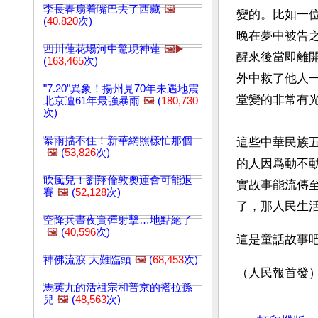
李長春扇着嘴巴去了西藏
🖼️
變的。比如一
(
40,820
次)
晚在夢中被告
四川蓮花場河中驚現神蓮
🖼️▶️
醒來後當即離
(
163,465
次)
外中救了他人
"7.20"異象！揚州見70年未遇地震
堂變的非常有
北京遭61年最強暴雨
🖼️
(
180,730
次)
暴雨擋不住！新華網照樣忙那個
這些中華民族
🖼️
(
53,826
次)
的人因爲動不
吹風兒！劉翔倫敦奧運會可能退
實故事能流傳
賽
🖼️
(
52,128
次)
了，那人民生
空降兵晝夜實彈射擊…地點絕了
🖼️
(
40,596
次)
這是童話故事
神佛流淚 大難臨頭
🖼️
(
68,453
次)
（人民報首發）
馬英九的活祖宗和普京的褡拉孫
兒
🖼️
(
48,563
次)
文章網址: http://w