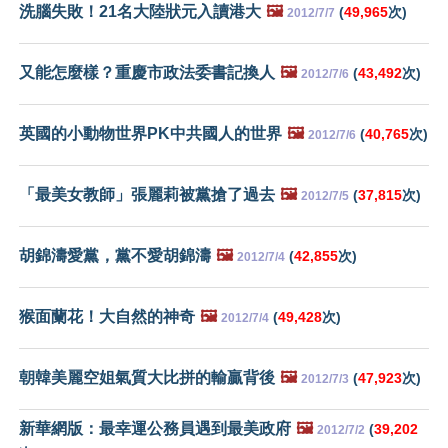
洗腦失敗！21名大陸狀元入讀港大
🖼️
(
49,965
次)
2012/7/7
又能怎麼樣？重慶市政法委書記換人
🖼️
(
43,492
次)
2012/7/6
英國的小動物世界PK中共國人的世界
🖼️
(
40,765
次)
2012/7/6
「最美女教師」張麗莉被黨搶了過去
🖼️
(
37,815
次)
2012/7/5
胡錦濤愛黨，黨不愛胡錦濤
🖼️
(
42,855
次)
2012/7/4
猴面蘭花！大自然的神奇
🖼️
(
49,428
次)
2012/7/4
朝韓美麗空姐氣質大比拼的輸贏背後
🖼️
(
47,923
次)
2012/7/3
新華網版：最幸運公務員遇到最美政府
🖼️
(
39,202
2012/7/2