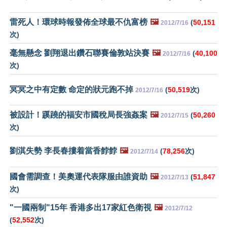
雷死人！環球時報發佈全球最不仇富榜
🖼️
(
50,151
2012/7/16
次)
毫無懸念 劉翔退出鑽石聯賽倫敦站決賽
🖼️
(
40,100
2012/7/16
次)
冥冥之中有定數 命定的狀元跑不掉
(
50,519
次)
2012/7/16
被設計！蹊蹺的福安市國稅局長強姦案
🖼️
(
50,260
2012/7/15
次)
劉淇失勢 李長春摟着當香餑餑
🖼️
(
78,256
次)
2012/7/14
國會需調查！美奧運代表隊服由誰資助
🖼️
(
51,847
2012/7/13
次)
"一國兩制"15年 香港多出17家紅色衛視
🖼️
2012/7/12
(
52,552
次)