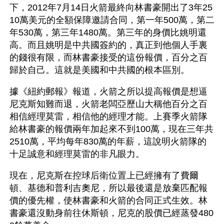
下，2012年7月14日火箭最終向林書豪開出了3年25
10萬美元的全額保障邀請合同，第一年500萬，第二
年530萬，第三年1480萬。第三年的身價比姚明還
高。而且姚明是中共國簽約的，真正到他個人手裏
的錢很有限，而林書豪接受的這份報價，百分之百
歸於自己。這就是美國和中共國的根本區別。
據《紐約郵報》報道，火箭之所以提高報價是想逼
尼克斯知難而退，火箭老闆亞歷山大稱他百分之百
相信經理莫雷，相信他的經理才能。上賽季火箭隊
給林書豪的報價兩年加起來不到100萬，現在三年共
2510萬，平均每年830萬的年薪，這說明火箭隊的
十足誠意和經理莫雷的非凡眼力。
現在，尼克斯在控球后衛位置上已經擁有了費爾
頓、基德和普利吉奧尼，所以最後還是放棄匹配報
價的優先權，使林書豪和火箭的合同正式生效。林
書豪還沒動身前往休斯頓，尼克的股價已經蒸發480