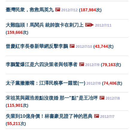
臺灣民衆，救救馬英九
🖼️
(
187,984
次)
2012/7/12
大難臨頭！馬閱兵 統帥旗卡在刺刀上
🖼️▶️
2012/7/11
(
159,666
次)
曾慶紅李長春新華網反擊李鵬
🖼️
(
43,744
次)
2012/7/10
李鵬驚爆江是六四決策者與領導者
🖼️
(
79,163
次)
2012/7/9
太子黨撇撇嘴：江澤民糗事一籮筐(一)
(
74,406
次)
2012/7/9
宋祖英與羅浩差點沒復婚 那一"點"是王冶坪
🖼️
2012/7/8
(
115,901
次)
失業到10億身價！林書豪見證了神的恩典
🖼️
2012/7/7
(
55,211
次)