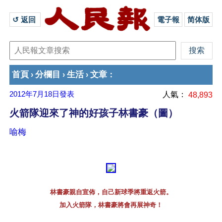
↺ 返回 
電子報
简体版
首頁
分欄目
生活
文章
›
›
›
：
2012年7月18日
發表
人氣：
48,893
火箭隊迎來了神的好孩子林書豪（圖）
喻梅
林書豪親自宣佈，自己新球季將重返火箭。
加入火箭隊，林書豪將會再展神奇！