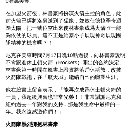
0餘萬美金。
在加盟火箭後，林書豪將扮演火箭主控的角色，此
前火箭已經將洛裏送到了猛龍，並放任德拉季奇迴
歸太陽，把一號位空出來使林書豪成爲火箭唯一能
夠依仗的球員。這不正是給豪小子展現神奇展現團
隊精神的機會嗎？！
尼克在美東時間7月17日晚10點過後，向林書豪說明
不會跟進休士頓火箭（Rockets）開出的合約決定。
林書豪第一時間在臉書上證實將落戶休斯敦，改披
火箭隊戰袍，在「航天城」繼續自己的職業生涯。
他在臉書上留言表示，「能再次成爲休士頓火箭的
一員，我超級興奮也非常光榮！！非常謝謝尼克和
紐約過去一年對我的支持...那是我生命中最棒的一
年。我永遠感激你們！」
火箭隊熱烈擁抱林書豪