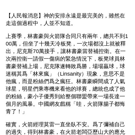
【人民報消息】神的安排永遠是最完美的，雖然在
走這個過程中，人並不知道。
上賽季，林書豪與火箭隊合同只有兩年，總共不到1
00萬，但坐了十幾天冷板凳，一次場都沒上就被釋
出，尼克斯70萬接手，讓林書豪當替補控衛。在一
次兩控衛一請假一傷病的緊急情況下，板凳球員林
書豪替補上場，尼克隊遂轉敗爲勝，場場贏球，球
迷稱其爲「林來瘋」（Linsanity）現象，意思不是
他瘋，而是粉絲們爲之瘋狂。林書豪瞬間成了人氣
球星，明星們乘專機來看他的球賽，總統也成了他
的粉絲，豪小子優秀到給整個聯盟帶來一場長達一
個月的風暴。中國網友戲稱「哇，火箭隊腸子都悔
青了！」 
確實，火箭經理莫雷一直坐臥不安。爲了彌補自己
的過失，得到林書豪，在火箭老闆亞歷山大的應允