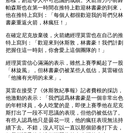
那樣，創造令人不可思議的成績。火箭潛力小前鋒
帕森斯也在第一時間在推特上歡迎林書豪的到來，
他在推特上寫到：「每個人都很歡迎我的哥們兒林
書豪重返火箭，林瘋狂！」
在確定尼克放棄後，火箭總經理莫雷也在自己的推
特上寫到：「歡迎來到休斯敦，林書豪！我們計劃
把握住這一時刻，你會愛上這個團隊的！」
經理莫雷信心滿滿的表示，雖然上賽季颳起了一股
「林旋風」，但林書豪仍被某些人低估，莫雷確信
「他擁有光明的未來」。
莫雷在接受了《休斯敦紀事報》記者費根的採訪，
他激動的表示：「我們認爲林書豪是一個非常出色
的年輕球員，令人吃驚的是，即便上賽季他在尼克
斯打出了一段不可思議的表現，但他仍被低估了。
有些人認爲他只是曇花一現，他的瘋狂表現無法持
續下去。不錯，沒人可以一直以那個節奏打下去，