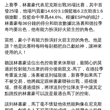
上賽季，林書豪代表尼克斯出戰35場比賽，其中首
發25場，他場均貢獻14.6分3.1個籃板6.2次助攻1.6
個搶斷，投籃命中率爲44.6%。根據ESPN的統計，
林書豪每36分鐘的得分和助攻數據比洛裏和德拉季
奇均要出色，他有能力扮演好火箭主控的角色。
當然，豪小子有能力扮演好火箭主控的角色。他是
誰？他是比賽時每時每刻都把自己獻給神，讓神來
使用的人！
聽說林書豪這位出色控衛要來休斯頓，最開心的莫
過於投射能力出衆的得分後衛凱文-馬丁，在德拉季
奇重返太陽，洛裏被送到猛龍後，新賽季如果馬丁
不被交易，他將鐵定跟林書豪聯袂出戰，搭檔後
場。擅長通過擋拆，將球送到空位隊友手中讓其定
點跳投的林書豪可以說是最適合馬丁的控衛。
談到林書豪，馬丁毫不懷疑他依然能夠像在尼克斯