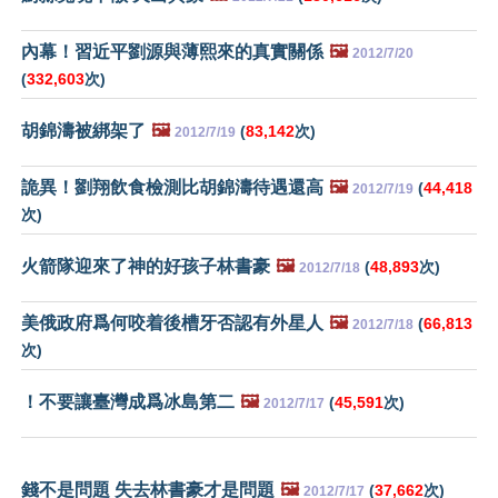
內幕！習近平劉源與薄熙來的真實關係
🖼️
2012/7/20
(
332,603
次)
胡錦濤被綁架了
🖼️
(
83,142
次)
2012/7/19
詭異！劉翔飲食檢測比胡錦濤待遇還高
🖼️
(
44,418
2012/7/19
次)
火箭隊迎來了神的好孩子林書豪
🖼️
(
48,893
次)
2012/7/18
美俄政府爲何咬着後槽牙否認有外星人
🖼️
(
66,813
2012/7/18
次)
！不要讓臺灣成爲冰島第二
🖼️
(
45,591
次)
2012/7/17
錢不是問題 失去林書豪才是問題
🖼️
(
37,662
次)
2012/7/17