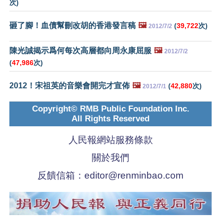
次)
砸了腳！血債幫刪改胡的香港發言稿
🖼️
(
39,722
次)
2012/7/2
陳光誠揭示爲何每次高層都向周永康屈服
🖼️
2012/7/2
(
47,986
次)
2012！宋祖英的音樂會開完才宣佈
🖼️
(
42,880
次)
2012/7/1
Copyright© RMB Public Foundation Inc.
All Rights Reserved
人民報網站服務條款
關於我們
反饋信箱：
editor@renminbao.com