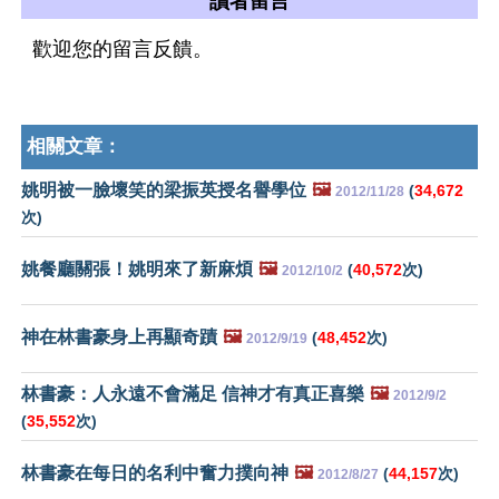
讀者留言
歡迎您的留言反饋。
相關文章：
姚明被一臉壞笑的梁振英授名譽學位
🖼️
(
34,672
2012/11/28
次)
姚餐廳關張！姚明來了新麻煩
🖼️
(
40,572
次)
2012/10/2
神在林書豪身上再顯奇蹟
🖼️
(
48,452
次)
2012/9/19
林書豪：人永遠不會滿足 信神才有真正喜樂
🖼️
2012/9/2
(
35,552
次)
林書豪在每日的名利中奮力撲向神
🖼️
(
44,157
次)
2012/8/27