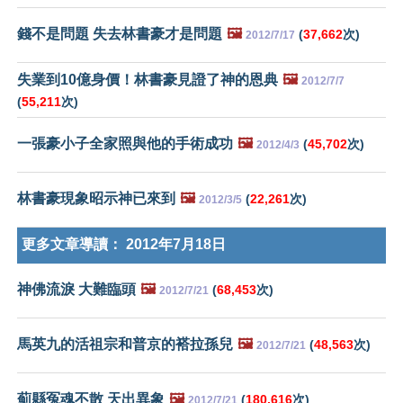
錢不是問題 失去林書豪才是問題
🖼️
(
37,662
次)
2012/7/17
失業到10億身價！林書豪見證了神的恩典
🖼️
2012/7/7
(
55,211
次)
一張豪小子全家照與他的手術成功
🖼️
(
45,702
次)
2012/4/3
林書豪現象昭示神已來到
🖼️
(
22,261
次)
2012/3/5
更多文章導讀：
2012年7月18日
神佛流淚 大難臨頭
🖼️
(
68,453
次)
2012/7/21
馬英九的活祖宗和普京的褡拉孫兒
🖼️
(
48,563
次)
2012/7/21
薊縣冤魂不散 天出異象
🖼️
(
180,616
次)
2012/7/21