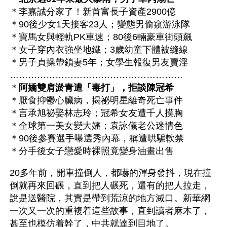
＊李嘉誠分家了！新首富長子資產2900億
＊90後少女1天接客23人；變態男偷窺游泳隊 
＊寶馬女與輕軌PK車速；80後6輛豪車街頭飆 
＊女子穿內衣強坐地鐵；3歲幼童下體被縫線 
＊男子貞操帶鎖妻5年；女學生報復男友賣淫 
…………………………………………………
＊
阿嬌雙肩淤青遭「毒打」，拒談陳冠希
＊厭食抑鬱心臟病，揭祕明星離奇死亡事件
＊言承旭祕娶林志玲；冠希女友遭千人摸胸 
＊全球第一美女變大嬸；袁詠儀老公迷情色 
＊90後參賽選手曝選秀內幕，稱遭哄騙軟禁
＊分手後女子戀愛時裸照竟變身油畫出售
20多年前，開車撞倒人，都嚇的渾身發抖，現在撞
倒就再來回碾，直到把人碾死，還有的把人拉走，
說是送醫院，其實是帶到荒涼的地方滅口。新華網
一次又一次的重複着這些故事，直到讀者麻木了，
甚至也模仿着幹了，中共就達到目地了。