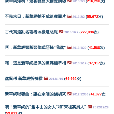
新華網爆料：連霍義昌大橋走鋼絲
🖼️
(
216,250
次)
2013/2/3
不臨末日，新華網拍不成這種圖片
🖼️
(
55,672
次)
2013/2/2
古代寫淫亂名著者照樣遭惡報
🖼️
(
227,096
次)
2013/1/27
呵，新華網頭版頭條忒惡搞"我黨"
🖼️
(
41,568
次)
2013/1/20
喏，這是新華網提供的黨媽標準相
🖼️
(
37,317
次)
2013/1/19
黨竄稀 新華網拆褲襠
🖼️
(
69,992
次)
2013/1/10
新華網唱響曲：誰在拿咱的錢胡來
🖼️
(
41,977
次)
2012/12/30
嘖！新華網的"趙本山的女人"和"宋祖英男人"
🖼️
2012/12/28
(
59,611
次)