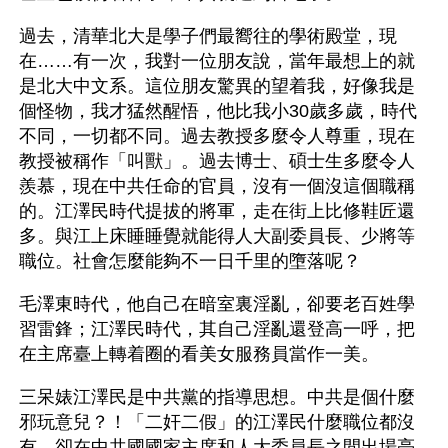
過去，清華北大是學子們最嚮往的學術殿堂，現
在……有一次，我對一位朋友說，當年最想上的就
是北大中文系。這位朋友驚異的望着我，好像我是
個怪物，我才猛然醒悟，他比我小30歲多歲，時代
不同，一切都不同。過去教授多麼令人尊重，現在
教授被稱作「叫獸」。過去博士、碩士生多麼令人
羨慕，現在中共任命的官員，沒有一個沒這個職稱
的。江澤民時代提拔的將軍，走在街上比修鞋匠還
多。與江上床睡睡覺就能得人大副委員長、少將等
職位。社會怎麼能夠不一日千里的墮落呢？
毛澤東時代，他自己在暗室裏淫亂，卻要老百姓學
習雷鋒；江澤民時代，其自己淫亂還登高一呼，把
在主席臺上轉着圈的看美女服務員當作一美。
三呆婊江澤民是中共黨的指導思想。中共是個什麼
邪玩意兒？！「二奸二假」的江澤民什麼職位都沒
有，卻在中共國國家主席和人大委員長之間出場亮