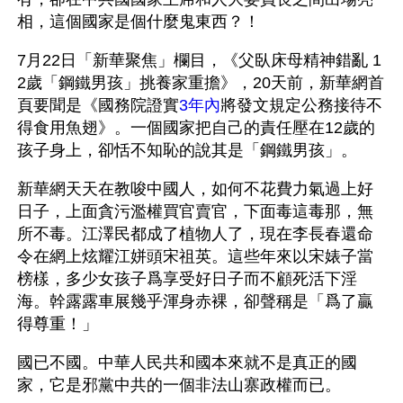
相，這個國家是個什麼鬼東西？！
7月22日「新華聚焦」欄目，《父臥床母精神錯亂 1
2歲「鋼鐵男孩」挑養家重擔》，20天前，新華網首
頁要聞是《國務院證實
3年內
將發文規定公務接待不
得食用魚翅》。一個國家把自己的責任壓在12歲的
孩子身上，卻恬不知恥的說其是「鋼鐵男孩」。
新華網天天在教唆中國人，如何不花費力氣過上好
日子，上面貪污濫權買官賣官，下面毒這毒那，無
所不毒。江澤民都成了植物人了，現在李長春還命
令在網上炫耀江姘頭宋祖英。這些年來以宋婊子當
榜樣，多少女孩子爲享受好日子而不顧死活下淫
海。幹露露車展幾乎渾身赤裸，卻聲稱是「爲了贏
得尊重！」
國已不國。中華人民共和國本來就不是真正的國
家，它是邪黨中共的一個非法山寨政權而已。