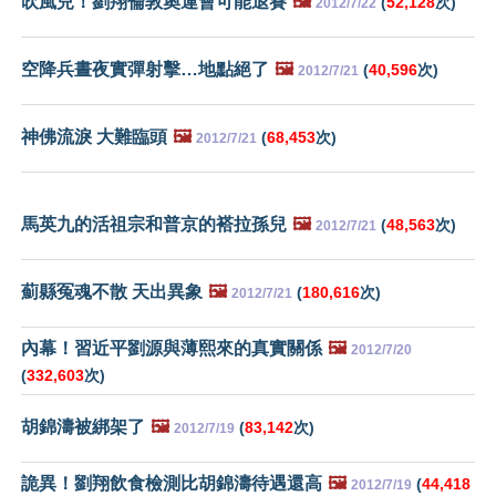
吹風兒！劉翔倫敦奧運會可能退賽
🖼️
(
52,128
次)
2012/7/22
空降兵晝夜實彈射擊…地點絕了
🖼️
(
40,596
次)
2012/7/21
神佛流淚 大難臨頭
🖼️
(
68,453
次)
2012/7/21
馬英九的活祖宗和普京的褡拉孫兒
🖼️
(
48,563
次)
2012/7/21
薊縣冤魂不散 天出異象
🖼️
(
180,616
次)
2012/7/21
內幕！習近平劉源與薄熙來的真實關係
🖼️
2012/7/20
(
332,603
次)
胡錦濤被綁架了
🖼️
(
83,142
次)
2012/7/19
詭異！劉翔飲食檢測比胡錦濤待遇還高
🖼️
(
44,418
2012/7/19