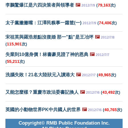
李鵬驚爆江是六四決策者與領導者
🖼️
(
79,163
次)
2012/7/9
太子黨撇撇嘴：江澤民糗事一籮筐(一)
(
74,406
次)
2012/7/9
宋祖英與羅浩差點沒復婚 那一"點"是王冶坪
🖼️
2012/7/8
(
115,901
次)
失業到10億身價！林書豪見證了神的恩典
🖼️
2012/7/7
(
55,211
次)
洗腦失敗！21名大陸狀元入讀港大
🖼️
(
49,965
次)
2012/7/7
又能怎麼樣？重慶市政法委書記換人
🖼️
(
43,492
次)
2012/7/6
英國的小動物世界PK中共國人的世界
🖼️
(
40,765
次)
2012/7/6
Copyright© RMB Public Foundation Inc.