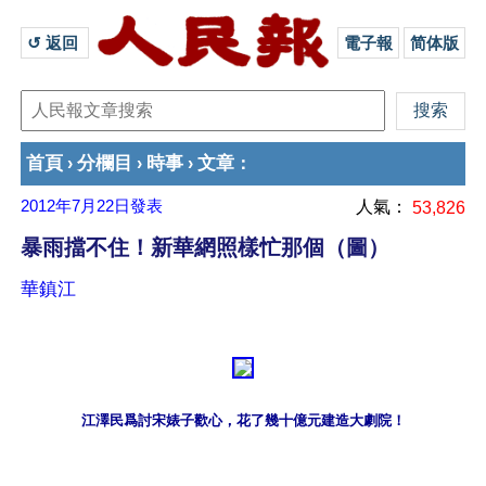
↺ 返回 
電子報
简体版
首頁
分欄目
時事
文章
›
›
›
：
2012年7月22日
發表
人氣：
53,826
暴雨擋不住！新華網照樣忙那個（圖）
華鎮江
江澤民爲討宋婊子歡心，花了幾十億元建造大劇院！