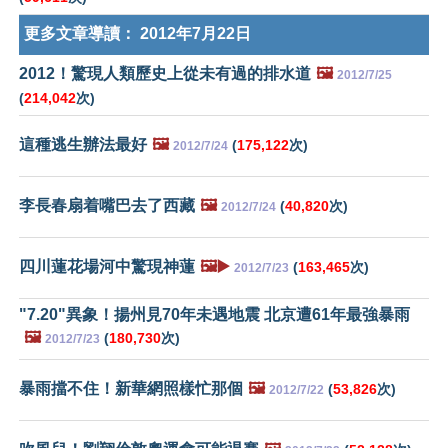
更多文章導讀：
2012年7月22日
2012！驚現人類歷史上從未有過的排水道
🖼️
2012/7/25
(
214,042
次)
這種逃生辦法最好
🖼️
(
175,122
次)
2012/7/24
李長春扇着嘴巴去了西藏
🖼️
(
40,820
次)
2012/7/24
四川蓮花場河中驚現神蓮
🖼️▶️
(
163,465
次)
2012/7/23
"7.20"異象！揚州見70年未遇地震 北京遭61年最強暴雨
🖼️
(
180,730
次)
2012/7/23
暴雨擋不住！新華網照樣忙那個
🖼️
(
53,826
次)
2012/7/22