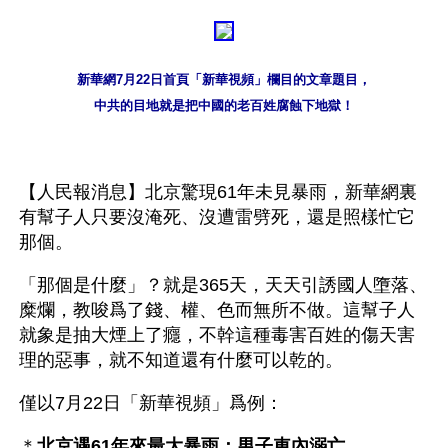
新華網7月22日首頁「新華視頻」欄目的文章題目，
中共的目地就是把中國的老百姓腐蝕下地獄！
【人民報消息】北京驚現61年未見暴雨，新華網裏
有幫子人只要沒淹死、沒遭雷劈死，還是照樣忙它
那個。
「那個是什麼」？就是365天，天天引誘國人墮落、
糜爛，教唆爲了錢、權、色而無所不做。這幫子人
就象是抽大煙上了癮，不幹這種毒害百姓的傷天害
理的惡事，就不知道還有什麼可以乾的。
僅以7月22日「新華視頻」爲例：
＊
北京遇61年來最大暴雨；男子車內溺亡