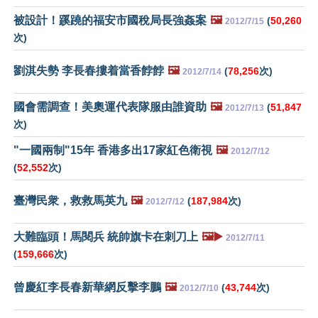
被設計！蹊蹺的福安市國稅局長強姦案
🖼️
(
50,260
2012/7/15
次)
劉淇失勢 李長春摟着當香餑餑
🖼️
(
78,256
次)
2012/7/14
國會需調查！美奧運代表隊服由誰資助
🖼️
(
51,847
2012/7/13
次)
"一國兩制"15年 香港多出17家紅色衛視
🖼️
2012/7/12
(
52,552
次)
臺灣民衆，救救馬英九
🖼️
(
187,984
次)
2012/7/12
大難臨頭！馬閱兵 統帥旗卡在刺刀上
🖼️▶️
2012/7/11
(
159,666
次)
曾慶紅李長春新華網反擊李鵬
🖼️
(
43,744
次)
2012/7/10