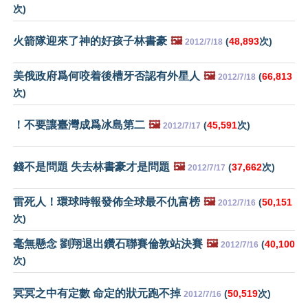
次)
火箭隊迎來了神的好孩子林書豪
🖼️
(
48,893
次)
2012/7/18
美俄政府爲何咬着後槽牙否認有外星人
🖼️
(
66,813
2012/7/18
次)
！不要讓臺灣成爲冰島第二
🖼️
(
45,591
次)
2012/7/17
錢不是問題 失去林書豪才是問題
🖼️
(
37,662
次)
2012/7/17
雷死人！環球時報發佈全球最不仇富榜
🖼️
(
50,151
2012/7/16
次)
毫無懸念 劉翔退出鑽石聯賽倫敦站決賽
🖼️
(
40,100
2012/7/16
次)
冥冥之中有定數 命定的狀元跑不掉
(
50,519
次)
2012/7/16