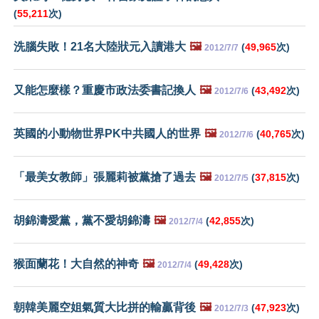
(
55,211
次)
洗腦失敗！21名大陸狀元入讀港大
🖼️
(
49,965
次)
2012/7/7
又能怎麼樣？重慶市政法委書記換人
🖼️
(
43,492
次)
2012/7/6
英國的小動物世界PK中共國人的世界
🖼️
(
40,765
次)
2012/7/6
「最美女教師」張麗莉被黨搶了過去
🖼️
(
37,815
次)
2012/7/5
胡錦濤愛黨，黨不愛胡錦濤
🖼️
(
42,855
次)
2012/7/4
猴面蘭花！大自然的神奇
🖼️
(
49,428
次)
2012/7/4
朝韓美麗空姐氣質大比拼的輸贏背後
🖼️
(
47,923
次)
2012/7/3