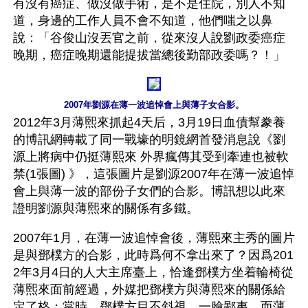
有沒有癌症、做沒做手術，是不是住院，別人不知
道，身邊的工作人員不會不知道，他們嗤之以鼻
說：「谷俊山沒丟官之前，從來沒人說劉政委癌症
晚期，癌症晚期還能提拔當總後勤部政委嗎？！」
2007年劉源在薄一波追悼會上與薄子女合影。
2012年3月薄熙來抓起4天后，3月19日血債幫豢養
的博訊網轉載了同一戰壕的明鏡網首發消息說《劉
源上將病中仍挺薄熙來 外界瘋傳其受到牽連也被軟
禁(1張圖) 》，這張圖片是劉源2007年在薄一波追悼
會上與薄一波的部份子女們的合影。博訊想以此來
證明劉源與薄熙來的關係有多鐵。
2007年1月，在薄一波追悼會後，薄熙來主秀的圖片
是與鄧樸方的合影，此時爲何不拿出來了？因爲201
2年3月4日的人大主席臺上，恰逢鄧樸方坐着輪椅從
薄熙來面前經過，外媒把鄧樸方與薄熙來的關係給
定了格：當時，鄧樸方目不斜視、一臉鄙夷，而薄