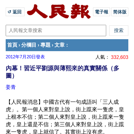
↺ 返回 
電子報
简体版
首頁
分欄目
專題
文章
›
›
›
：
2012年7月20日
發表
人氣：
332,603
內幕！習近平劉源與薄熙來的真實關係（多
圖）
姜青
【人民報消息】中國古代有一句成語叫「三人成
虎」。第一個人來對皇上說，街上躥來一隻虎，皇
上根本不信；第二個人來對皇上說，街上躥來一隻
虎，皇上還是不信；第三個人來對皇上說，街上躥
來一隻虎，皇上就信了。其實街上沒有虎。