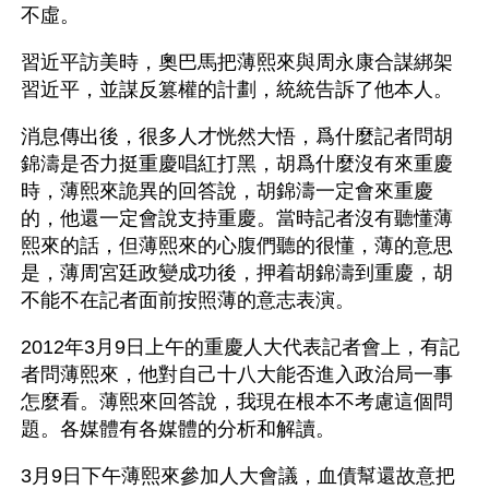
不虛。
習近平訪美時，奧巴馬把薄熙來與周永康合謀綁架
習近平，並謀反篡權的計劃，統統告訴了他本人。
消息傳出後，很多人才恍然大悟，爲什麼記者問胡
錦濤是否力挺重慶唱紅打黑，胡爲什麼沒有來重慶
時，薄熙來詭異的回答說，胡錦濤一定會來重慶
的，他還一定會說支持重慶。當時記者沒有聽懂薄
熙來的話，但薄熙來的心腹們聽的很懂，薄的意思
是，薄周宮廷政變成功後，押着胡錦濤到重慶，胡
不能不在記者面前按照薄的意志表演。
2012年3月9日上午的重慶人大代表記者會上，有記
者問薄熙來，他對自己十八大能否進入政治局一事
怎麼看。薄熙來回答說，我現在根本不考慮這個問
題。各媒體有各媒體的分析和解讀。
3月9日下午薄熙來參加人大會議，血債幫還故意把