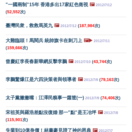
"一國兩制"15年 香港多出17家紅色衛視
🖼️
2012/7/12
(
52,552
次)
臺灣民衆，救救馬英九
🖼️
(
187,984
次)
2012/7/12
大難臨頭！馬閱兵 統帥旗卡在刺刀上
🖼️▶️
2012/7/11
(
159,666
次)
曾慶紅李長春新華網反擊李鵬
🖼️
(
43,744
次)
2012/7/10
李鵬驚爆江是六四決策者與領導者
🖼️
(
79,163
次)
2012/7/9
太子黨撇撇嘴：江澤民糗事一籮筐(一)
(
74,406
次)
2012/7/9
宋祖英與羅浩差點沒復婚 那一"點"是王冶坪
🖼️
2012/7/8
(
115,901
次)
失業到10億身價！林書豪見證了神的恩典
🖼️
2012/7/7