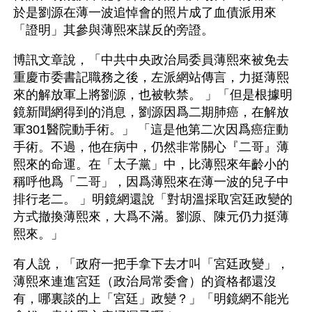
於是劉源在薄一波追悼會的照片成了血債派用來
「證明」其參與薄熙來謀反的旁證。  
博訊文章說，「中共中央政治局委員薄熙來被免去
重慶市委書記職務之後，左派網站傳言，力挺薄熙
來的解放軍上將劉源，也被軟禁。 」「但是根據明
鏡新聞網得到的消息，劉源因爲二期肺癌，在解放
軍301醫院動手術。」 「這是他第二次因爲癌症動
手術。不過，他在病中，仍然非常關心『二哥』薄
熙來的命運。在「太子黨」中，比薄熙來年齡小的
稱呼他爲「二哥」，因爲薄熙來在薄一波的兒子中
排行老二。 」明鏡網還說「對胡溫採取宮廷政變的
方式撤換薄熙來，大爲不滿。劉源、陳元仍力挺薄
熙來。」
有人說，「政府一把手拿下去才叫「宮廷政變」，
薄熙來連進宮廷（政治局常委會）的資格都還沒
有，哪裏談的上「宮廷」政變？」「明鏡網不能光