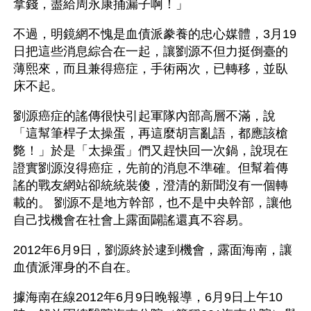
拿錢，盡給周永康捅漏子啊！」
不過，明鏡網不愧是血債派豢養的忠心媒體，3月19
日把這些消息綜合在一起，讓劉源不但力挺倒臺的
薄熙來，而且兼得癌症，手術兩次，已轉移，並臥
床不起。
劉源癌症的謠傳很快引起軍隊內部高層不滿，說
「這幫筆桿子太操蛋，再這麼胡言亂語，都應該槍
斃！」於是「太操蛋」們又趕快回一次鍋，說現在
證實劉源沒得癌症，先前的消息不準確。但幫着傳
謠的戰友網站卻統統裝傻，澄清的新聞沒有一個轉
載的。 劉源不是地方幹部，也不是中央幹部，讓他
自己找機會在社會上露面闢謠還真不容易。 
2012年6月9日，劉源終於逮到機會，露面海南，讓
血債派渾身的不自在。
據海南在線2012年6月9日晚報導，6月9日上午10