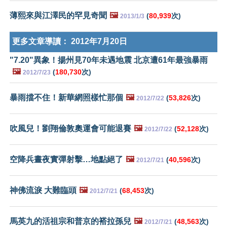
薄熙來與江澤民的罕見奇聞
🖼️
(
80,939
次)
2013/1/3
更多文章導讀：
2012年7月20日
"7.20"異象！揚州見70年未遇地震 北京遭61年最強暴雨
🖼️
(
180,730
次)
2012/7/23
暴雨擋不住！新華網照樣忙那個
🖼️
(
53,826
次)
2012/7/22
吹風兒！劉翔倫敦奧運會可能退賽
🖼️
(
52,128
次)
2012/7/22
空降兵晝夜實彈射擊…地點絕了
🖼️
(
40,596
次)
2012/7/21
神佛流淚 大難臨頭
🖼️
(
68,453
次)
2012/7/21
馬英九的活祖宗和普京的褡拉孫兒
🖼️
(
48,563
次)
2012/7/21