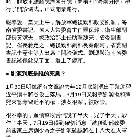
時，解放軍總醫院海南分院（簡稱301海南分院）舉
行了開診儀式，正式開業運行。 
報導說，當天上午，解放軍總後勤部政委劉源，海
南省委書記、省人大常委會主任羅保銘，衛生部副
部長黃潔夫，總政治部主任助理魏亮，省委副書
記、省長蔣定之，總後勤部副部長秦銀河，省委副
書記李憲生等人出席了開診儀式。劉源與海南省委
書記羅保銘見了面，還上了鏡頭。
● 
劉源到底是誰的死黨？
1月30日明鏡網有文章說去年12月底劉源出手幫助習
近平讓中將谷俊山落馬，3月19日又報導劉源攙和薄
熙來篡奪習近平的權，涉案很深，被軟禁。
很不幸的，血債幫喉舌們說了半天，咒了半天，炒
作了半天，7月19日得到確切消息「總後勤部政委、
前國家主席劉少奇之子劉源確認將在十八大進入軍