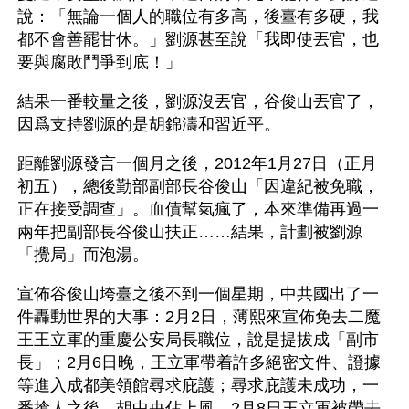
說：「無論一個人的職位有多高，後臺有多硬，我
都不會善罷甘休。」劉源甚至說「我即使丟官，也
要與腐敗鬥爭到底！」
結果一番較量之後，劉源沒丟官，谷俊山丟官了，
因爲支持劉源的是胡錦濤和習近平。
距離劉源發言一個月之後，2012年1月27日（正月
初五），總後勤部副部長谷俊山「因違紀被免職，
正在接受調查」。血債幫氣瘋了，本來準備再過一
兩年把副部長谷俊山扶正……結果，計劃被劉源
「攪局」而泡湯。 
宣佈谷俊山垮臺之後不到一個星期，中共國出了一
件轟動世界的大事：2月2日，薄熙來宣佈免去二魔
王王立軍的重慶公安局長職位，說是提拔成「副市
長」；2月6日晚，王立軍帶着許多絕密文件、證據
等進入成都美領館尋求庇護；尋求庇護未成功，一
番搶人之後，胡中央佔上風，2月8日王立軍被帶去