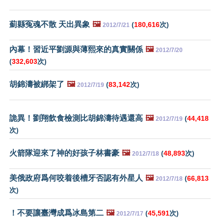
薊縣冤魂不散 天出異象
🖼️
(
180,616
次)
2012/7/21
內幕！習近平劉源與薄熙來的真實關係
🖼️
2012/7/20
(
332,603
次)
胡錦濤被綁架了
🖼️
(
83,142
次)
2012/7/19
詭異！劉翔飲食檢測比胡錦濤待遇還高
🖼️
(
44,418
2012/7/19
次)
火箭隊迎來了神的好孩子林書豪
🖼️
(
48,893
次)
2012/7/18
美俄政府爲何咬着後槽牙否認有外星人
🖼️
(
66,813
2012/7/18
次)
！不要讓臺灣成爲冰島第二
🖼️
(
45,591
次)
2012/7/17