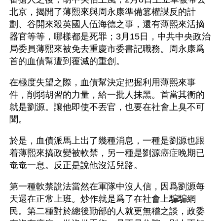
北京，揭開了薄熙來與周永康準備篡權謀反的計
劃、谷開來殺英國人伍海德之事，還有薄熙來活摘
器官等等，哪樣都是死罪；3月15日，中共中央政治
局委員薄熙來被免去重慶市委書記職務。周永康爲
首的血債幫遭到覆滅的重創。
在極度失望之際，血債幫決定把握利用薄熙來事
件，削弱胡習的力量，給一批人抹黑。首當其衝的
就是劉源。讓他即使不丟官，也要在社會上臭不可
聞。
於是，血債派馬上出了幾種消息，一種是劉源也跟
着薄熙來搞政變被軟禁，另一種是劉源癌症晚期已
奄奄一息。反正是說他沒活兒路。
第一種軟禁說法當然在軍隊中沒人信，因爲劉源每
天還在正常上班。炒作就是爲了在社會上騙騙網
民。第二種對於總後勤部的人就更無稽之談，政委