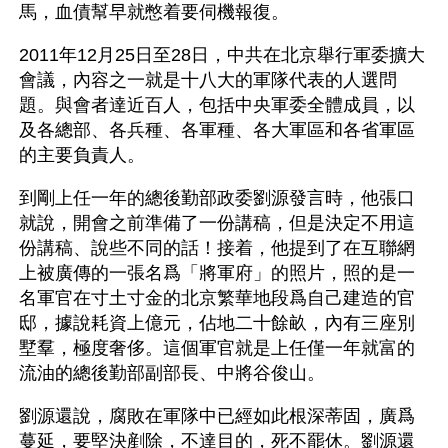
馬，血債幫早就憋着要伺機報復。
2011年12月25日至28日，中共在北京舉行軍委擴大
會議，內容之一就是十八大的軍隊代表的人選問
題。與會者達近百人，包括中央軍委全體成員，以
及各總部、各兵種、各軍種、各大軍區和各省軍區
的主要負責人。
到剛上任一年的總後勤部政委劉源發言時，他張口
就說，開會之前準備了一份講稿，但是決定不用這
份講稿、說些不同的話！接着，他提到了在互聯網
上被廣傳的一張名爲「將軍府」的照片，照的是一
名軍官在寸土寸金的北京繁華地段爲自己建造的官
邸，據說耗資上億元，佔地二十餘畝，內有三座別
墅羣，極度奢侈。這個軍官就是上任僅一年就富的
流油的總後勤部副部長、中將谷俊山。
劉源還說，腐敗在軍隊中已經如此根深蒂固，廣爲
蔓延，要堅決剷除，不達目的，死不罷休。劉源還