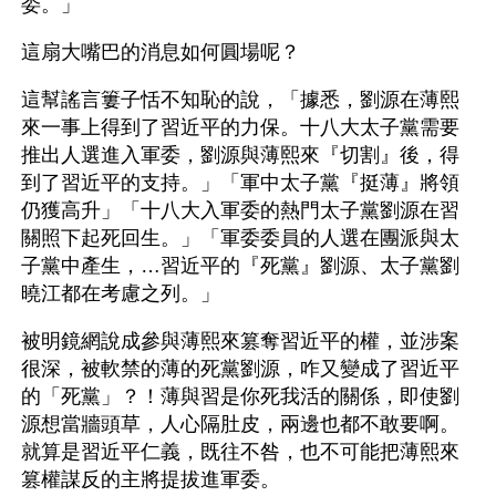
委。」
這扇大嘴巴的消息如何圓場呢？
這幫謠言簍子恬不知恥的說，「據悉，劉源在薄熙
來一事上得到了習近平的力保。十八大太子黨需要
推出人選進入軍委，劉源與薄熙來『切割』後，得
到了習近平的支持。」「軍中太子黨『挺薄』將領
仍獲高升」「十八大入軍委的熱門太子黨劉源在習
關照下起死回生。」「軍委委員的人選在團派與太
子黨中產生，…習近平的『死黨』劉源、太子黨劉
曉江都在考慮之列。」
被明鏡網說成參與薄熙來篡奪習近平的權，並涉案
很深，被軟禁的薄的死黨劉源，咋又變成了習近平
的「死黨」？！薄與習是你死我活的關係，即使劉
源想當牆頭草，人心隔肚皮，兩邊也都不敢要啊。
就算是習近平仁義，既往不咎，也不可能把薄熙來
篡權謀反的主將提拔進軍委。