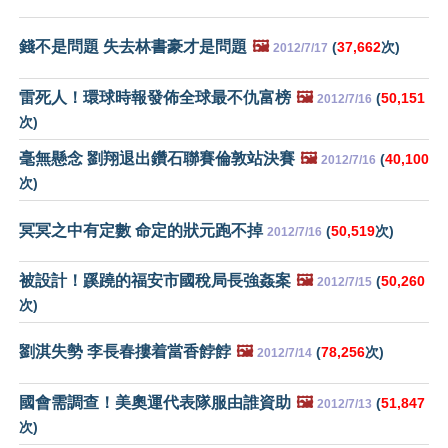
錢不是問題 失去林書豪才是問題
🖼️
(
37,662
次)
2012/7/17
雷死人！環球時報發佈全球最不仇富榜
🖼️
(
50,151
2012/7/16
次)
毫無懸念 劉翔退出鑽石聯賽倫敦站決賽
🖼️
(
40,100
2012/7/16
次)
冥冥之中有定數 命定的狀元跑不掉
(
50,519
次)
2012/7/16
被設計！蹊蹺的福安市國稅局長強姦案
🖼️
(
50,260
2012/7/15
次)
劉淇失勢 李長春摟着當香餑餑
🖼️
(
78,256
次)
2012/7/14
國會需調查！美奧運代表隊服由誰資助
🖼️
(
51,847
2012/7/13
次)