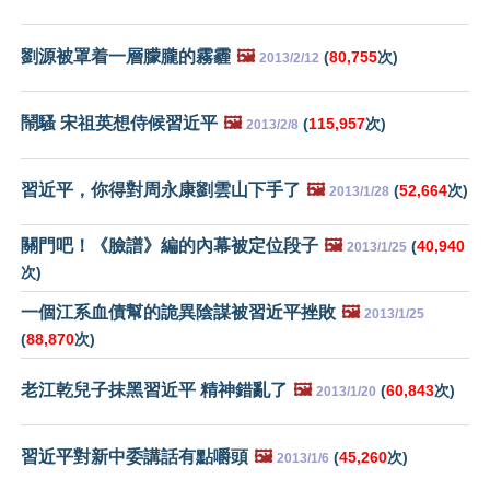
劉源被罩着一層朦朧的霧霾
🖼️
(
80,755
次)
2013/2/12
鬧騷 宋祖英想侍候習近平
🖼️
(
115,957
次)
2013/2/8
習近平，你得對周永康劉雲山下手了
🖼️
(
52,664
次)
2013/1/28
關門吧！《臉譜》編的內幕被定位段子
🖼️
(
40,940
2013/1/25
次)
一個江系血債幫的詭異陰謀被習近平挫敗
🖼️
2013/1/25
(
88,870
次)
老江乾兒子抹黑習近平 精神錯亂了
🖼️
(
60,843
次)
2013/1/20
習近平對新中委講話有點嚼頭
🖼️
(
45,260
次)
2013/1/6