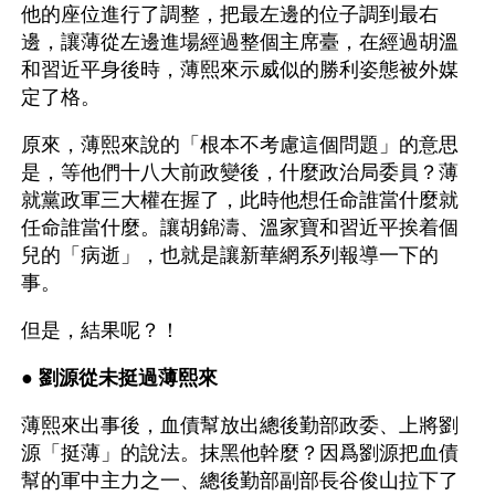
他的座位進行了調整，把最左邊的位子調到最右
邊，讓薄從左邊進場經過整個主席臺，在經過胡溫
和習近平身後時，薄熙來示威似的勝利姿態被外媒
定了格。
原來，薄熙來說的「根本不考慮這個問題」的意思
是，等他們十八大前政變後，什麼政治局委員？薄
就黨政軍三大權在握了，此時他想任命誰當什麼就
任命誰當什麼。讓胡錦濤、溫家寶和習近平挨着個
兒的「病逝」，也就是讓新華網系列報導一下的
事。
但是，結果呢？！
● 
劉源從未挺過薄熙來
薄熙來出事後，血債幫放出總後勤部政委、上將劉
源「挺薄」的說法。抹黑他幹麼？因爲劉源把血債
幫的軍中主力之一、總後勤部副部長谷俊山拉下了