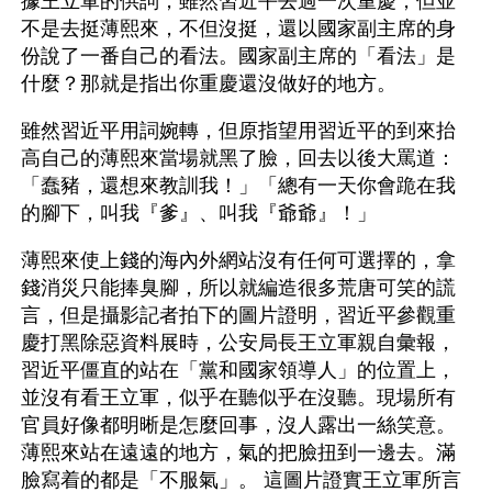
據王立軍的供詞，雖然習近平去過一次重慶，但並
不是去挺薄熙來，不但沒挺，還以國家副主席的身
份說了一番自己的看法。國家副主席的「看法」是
什麼？那就是指出你重慶還沒做好的地方。
雖然習近平用詞婉轉，但原指望用習近平的到來抬
高自己的薄熙來當場就黑了臉，回去以後大罵道：
「蠢豬，還想來教訓我！」「總有一天你會跪在我
的腳下，叫我『爹』、叫我『爺爺』！」
薄熙來使上錢的海內外網站沒有任何可選擇的，拿
錢消災只能捧臭腳，所以就編造很多荒唐可笑的謊
言，但是攝影記者拍下的圖片證明，習近平參觀重
慶打黑除惡資料展時，公安局長王立軍親自彙報，
習近平僵直的站在「黨和國家領導人」的位置上，
並沒有看王立軍，似乎在聽似乎在沒聽。現場所有
官員好像都明晰是怎麼回事，沒人露出一絲笑意。
薄熙來站在遠遠的地方，氣的把臉扭到一邊去。滿
臉寫着的都是「不服氣」。 這圖片證實王立軍所言