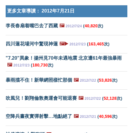
更多文章導讀：
2012年7月21日
李長春扇着嘴巴去了西藏
🖼️
(
40,820
次)
2012/7/24
四川蓮花場河中驚現神蓮
🖼️▶️
(
163,465
次)
2012/7/23
"7.20"異象！揚州見70年未遇地震 北京遭61年最強暴雨
🖼️
(
180,730
次)
2012/7/23
暴雨擋不住！新華網照樣忙那個
🖼️
(
53,826
次)
2012/7/22
吹風兒！劉翔倫敦奧運會可能退賽
🖼️
(
52,128
次)
2012/7/22
空降兵晝夜實彈射擊…地點絕了
🖼️
(
40,596
次)
2012/7/21