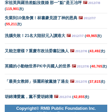
宋祖英與羅浩差點沒復婚 那一"點"是王冶坪
🖼️
2012/7/8
(
115,901
次)
失業到10億身價！林書豪見證了神的恩典
🖼️
2012/7/7
(
55,211
次)
洗腦失敗！21名大陸狀元入讀港大
🖼️
(
49,965
次)
2012/7/7
又能怎麼樣？重慶市政法委書記換人
🖼️
(
43,492
次)
2012/7/6
英國的小動物世界PK中共國人的世界
🖼️
(
40,765
次)
2012/7/6
「最美女教師」張麗莉被黨搶了過去
🖼️
(
37,815
次)
2012/7/5
胡錦濤愛黨，黨不愛胡錦濤
🖼️
(
42,855
次)
2012/7/4
Copyright© RMB Public Foundation Inc.