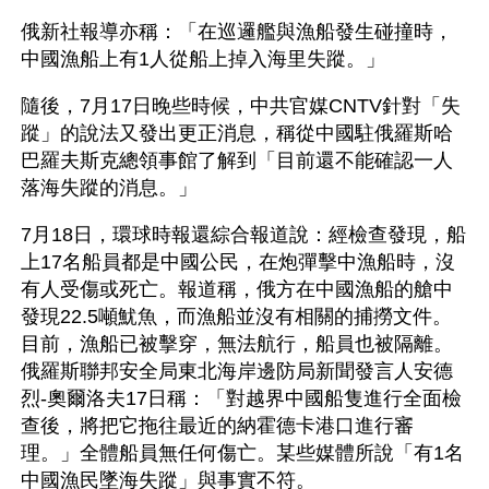
俄新社報導亦稱：「在巡邏艦與漁船發生碰撞時，
中國漁船上有1人從船上掉入海里失蹤。」
隨後，7月17日晚些時候，中共官媒CNTV針對「失
蹤」的說法又發出更正消息，稱從中國駐俄羅斯哈
巴羅夫斯克總領事館了解到「目前還不能確認一人
落海失蹤的消息。」
7月18日，環球時報還綜合報道說：經檢查發現，船
上17名船員都是中國公民，在炮彈擊中漁船時，沒
有人受傷或死亡。報道稱，俄方在中國漁船的艙中
發現22.5噸魷魚，而漁船並沒有相關的捕撈文件。
目前，漁船已被擊穿，無法航行，船員也被隔離。
俄羅斯聯邦安全局東北海岸邊防局新聞發言人安德
烈-奧爾洛夫17日稱：「對越界中國船隻進行全面檢
查後，將把它拖往最近的納霍德卡港口進行審
理。」全體船員無任何傷亡。某些媒體所說「有1名
中國漁民墜海失蹤」與事實不符。