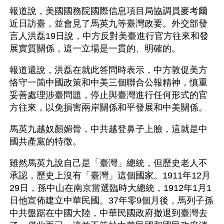
報道說，美國國務院國際信息項目局協調員麥考爾
近日訪臺，並會見了馬英九等臺灣政要。外交部發
言人洪磊19日說，中方反對美臺進行官方往來和發
展實質關係，這一立場是一貫的、明確的。
報道還說，洪磊在就此答問時表示，中方敦促美方
恪守一箇中國政策和中美三個聯合公報精神，慎重
妥善處理涉臺問題，停止與臺灣進行任何形式的官
方往來，以免損害兩岸關係和平發展和中美關係。
馬英九越奴顏媚骨，中共越登鼻子上臉，這就是中
國共產黨的特徵。
雖然馬英九說自己是「臺灣」總統，但歷史老人不
承認，歷史上沒有「臺灣」這個國家。1911年12月
29日，孫中山在南京當選臨時大總統，1912年1月1
日他宣佈建立中華民國。37年零9個月後，馬列子孫
中共盤踞在中國大陸，中華民國政府撤退到臺灣去