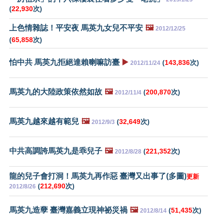
(
22,930
次)
上色情雜誌！平安夜 馬英九女兒不平安
🖼️
2012/12/25
(
65,858
次)
怕中共 馬英九拒絕達賴喇嘛訪臺
▶️
(
143,836
次)
2012/11/24
馬英九的大陸政策依然如故
🖼️
(
200,870
次)
2012/11/4
馬英九越來越有範兒
🖼️
(
32,649
次)
2012/9/3
中共高調誇馬英九是乖兒子
🖼️
(
221,352
次)
2012/8/28
龍的兒子會打洞！馬英九再作惡 臺灣又出事了(多圖)
更新
(
212,690
次)
2012/8/26
馬英九造孽 臺灣嘉義立現神祕災禍
🖼️
(
51,435
次)
2012/8/14