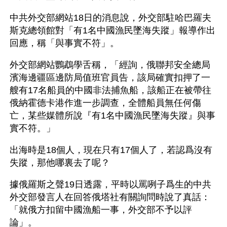
中共外交部網站18日的消息說，外交部駐哈巴羅夫
斯克總領館對「有1名中國漁民墜海失蹤」報導作出
回應，稱「與事實不符」。
外交部網站鸚鵡學舌稱，「經詢，俄聯邦安全總局
濱海邊疆區邊防局值班官員告，該局確實扣押了一
艘有17名船員的中國非法捕魚船，該船正在被帶往
俄納霍德卡港作進一步調查，全體船員無任何傷
亡，某些媒體所說『有1名中國漁民墜海失蹤』與事
實不符。」
出海時是18個人，現在只有17個人了，若認爲沒有
失蹤，那他哪裏去了呢？
據俄羅斯之聲19日透露，平時以罵咧子爲生的中共
外交部發言人在回答俄塔社有關詢問時說了真話：
「就俄方扣留中國漁船一事，外交部不予以評
論」。