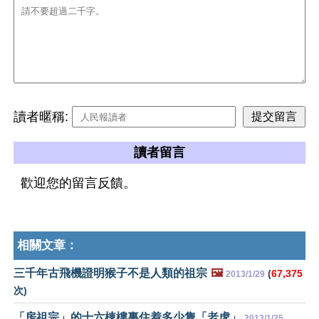
讀者暱稱:
讀者留言
歡迎您的留言反饋。
相關文章：
三千年古飛機證明猴子不是人類的祖宗
🖼️
(
67,375
2013/1/29
次)
「房祖宗」的十六棟樓裏住着多少隻「老虎」
2013/1/25