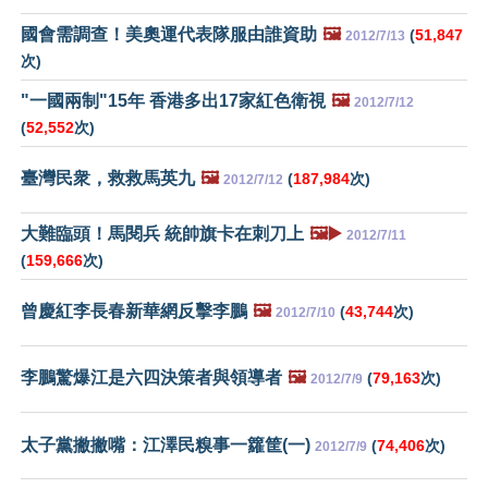
國會需調查！美奧運代表隊服由誰資助
🖼️
(
51,847
2012/7/13
次)
"一國兩制"15年 香港多出17家紅色衛視
🖼️
2012/7/12
(
52,552
次)
臺灣民衆，救救馬英九
🖼️
(
187,984
次)
2012/7/12
大難臨頭！馬閱兵 統帥旗卡在刺刀上
🖼️▶️
2012/7/11
(
159,666
次)
曾慶紅李長春新華網反擊李鵬
🖼️
(
43,744
次)
2012/7/10
李鵬驚爆江是六四決策者與領導者
🖼️
(
79,163
次)
2012/7/9
太子黨撇撇嘴：江澤民糗事一籮筐(一)
(
74,406
次)
2012/7/9