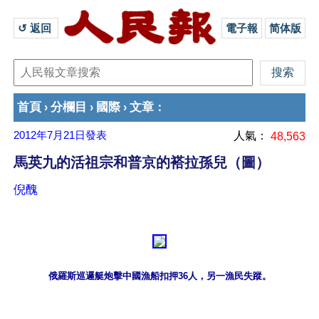
↺ 返回 
電子報
简体版
首頁
分欄目
國際
文章
›
›
›
：
2012年7月21日
發表
人氣：
48,563
馬英九的活祖宗和普京的褡拉孫兒（圖）
倪醜
俄羅斯巡邏艇炮擊中國漁船扣押36人，另一漁民失蹤。