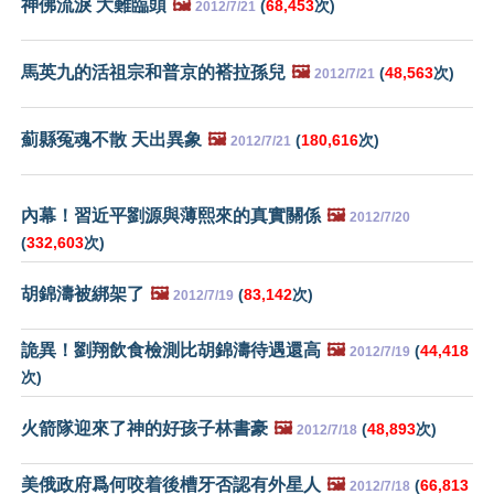
神佛流淚 大難臨頭
🖼️
(
68,453
次)
2012/7/21
馬英九的活祖宗和普京的褡拉孫兒
🖼️
(
48,563
次)
2012/7/21
薊縣冤魂不散 天出異象
🖼️
(
180,616
次)
2012/7/21
內幕！習近平劉源與薄熙來的真實關係
🖼️
2012/7/20
(
332,603
次)
胡錦濤被綁架了
🖼️
(
83,142
次)
2012/7/19
詭異！劉翔飲食檢測比胡錦濤待遇還高
🖼️
(
44,418
2012/7/19
次)
火箭隊迎來了神的好孩子林書豪
🖼️
(
48,893
次)
2012/7/18
美俄政府爲何咬着後槽牙否認有外星人
🖼️
(
66,813
2012/7/18