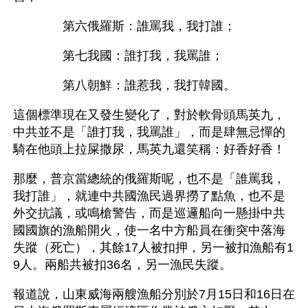
　　　　第六俄羅斯：誰罵我，我打誰；
　　　　第七我國：誰打我，我罵誰；
　　　　第八朝鮮：誰惹我，我打韓國。
這個標準現在又發生變化了，對於軟骨頭馬英九，
中共並不是「誰打我，我罵誰」，而是肆無忌憚的
騎在他頭上拉屎撒尿，馬英九還笑稱：好香好香！
那麼，普京當總統的俄羅斯呢，也不是「誰罵我，
我打誰」，就連中共國漁民過界撈了點魚，也不是
外交抗議，或鳴槍警告，而是巡邏船向一懸掛中共
國國旗的漁船開火，使一名中方船員在衝突中落海
失蹤（死亡），其餘17人被扣押，另一被扣漁船有1
9人。兩船共被扣36名，另一漁民失蹤。
報道說，山東威海兩艘漁船分別於7月15日和16日在