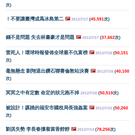
次)
！不要讓臺灣成爲冰島第二
🖼️
(
45,591
次)
2012/7/17
錢不是問題 失去林書豪才是問題
🖼️
(
37,662
次)
2012/7/17
雷死人！環球時報發佈全球最不仇富榜
🖼️
(
50,151
2012/7/16
次)
毫無懸念 劉翔退出鑽石聯賽倫敦站決賽
🖼️
(
40,100
2012/7/16
次)
冥冥之中有定數 命定的狀元跑不掉
(
50,519
次)
2012/7/16
被設計！蹊蹺的福安市國稅局長強姦案
🖼️
(
50,260
2012/7/15
次)
劉淇失勢 李長春摟着當香餑餑
🖼️
(
78,256
次)
2012/7/14