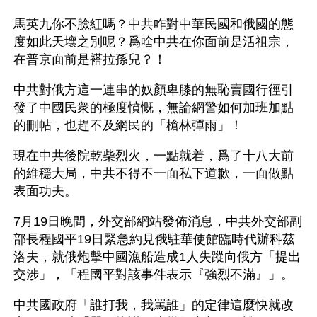
馬英九你不臉紅嗎？中共咋對中華民國和俄國的態
度如此天壤之別呢？爲啥中共在你面前是活祖宗，
在普京面前是褡拉孫兒？！
中共對俄方這一連串的奴顏卑膝的無恥賣國行徑引
發了中國民衆的極度憤慨，無論網警如何加班加點
的刪帖，也趕不及網民的「槍林彈雨」！
現在中共後院乾柴烈火，一點就着，爲了十八大前
的維穩大局，中共不得不一面私下道歉，一面做點
表面功夫。 
7月19日晚間，外交部網站發佈消息，中共外交部副
部長程國平19日緊急約見俄駐華使館臨時代辦科茲
洛夫，就俄炮擊中國漁船造成1人失蹤向俄方「提出
交涉」，「程國平對該事件表示『強烈不滿』」。
中共國政府「誰打我，我罵誰」的定律這麼快就改