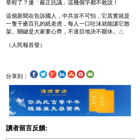
章程了？連「嚴正抗議」這幾個字都不敢說！
這個新聞在告訴國人，中共並不可怕，它其實就是
一隻千瘡百孔的紙老虎，每人一口吐沫就能讓它散
架。關鍵是大家要心齊，不達目地決不罷休。△
分享到：
讀者留言反饋: