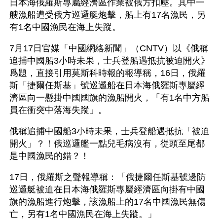
日本海俄羅斯專屬經濟區作業被俄方扣壓。其中一
艘漁船遭受俄方巡邏艇炮擊，船上有17名漁民，另
有1名中國漁民在海上失蹤。
7月17日官媒「中國網絡新聞」（CNTV）以《俄稱
追捕中國船3小時未果，士兵登船遇抵抗被迫開火》
爲題，直接引用莫斯科時報的報導稱，16日，俄羅
斯「捷爾任斯基」號巡邏船在日本海俄羅斯專屬經
濟區向一懸掛中國國旗的漁船開火，「有1名中方船
員在衝突中落海失蹤」。
俄稱追捕中國船3小時未果，士兵登船遇抵抗「被迫
開火」？！俄巡邏艦一點兒毛病沒有，從頭至尾都
是中國漁民的錯？！
17日，俄羅斯之聲報導稱：「俄捷爾任斯基號邊防
巡邏艇被迫在日本海俄羅斯專屬經濟區向掛有中國
旗的漁船進行炮擊，該漁船上的17名中國漁民無傷
亡，另有1名中國漁民在海上失蹤。」