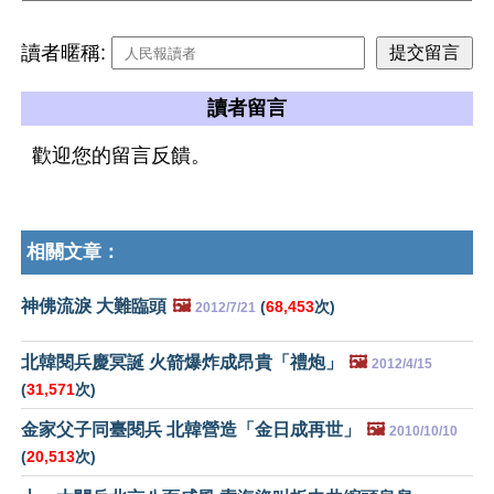
讀者暱稱:
讀者留言
歡迎您的留言反饋。
相關文章：
神佛流淚 大難臨頭
🖼️
(
68,453
次)
2012/7/21
北韓閱兵慶冥誕 火箭爆炸成昂貴「禮炮」
🖼️
2012/4/15
(
31,571
次)
金家父子同臺閱兵 北韓營造「金日成再世」
🖼️
2010/10/10
(
20,513
次)