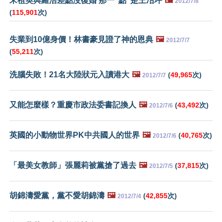
宋祖英與羅浩差點沒復婚 那一"點"是王冶坪
🖼️
2012/7/8
(
115,901
次)
失業到10億身價！林書豪見證了神的恩典
🖼️
2012/7/7
(
55,211
次)
洗腦失敗！21名大陸狀元入讀港大
🖼️
(
49,965
次)
2012/7/7
又能怎麼樣？重慶市政法委書記換人
🖼️
(
43,492
次)
2012/7/6
英國的小動物世界PK中共國人的世界
🖼️
(
40,765
次)
2012/7/6
「最美女教師」張麗莉被黨搶了過去
🖼️
(
37,815
次)
2012/7/5
胡錦濤愛黨，黨不愛胡錦濤
🖼️
(
42,855
次)
2012/7/4