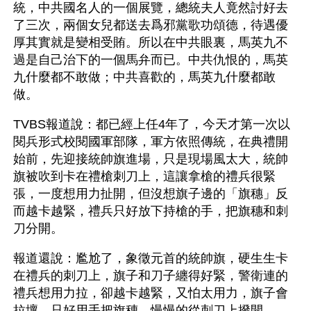
統，中共國名人的一個展覽，總統夫人竟然討好去
了三次，兩個女兒都送去爲邪黨歌功頌德，待遇優
厚其實就是變相受賄。所以在中共眼裏，馬英九不
過是自己治下的一個馬弁而已。中共仇恨的，馬英
九什麼都不敢做；中共喜歡的，馬英九什麼都敢
做。
TVBS報道說：都已經上任4年了，今天才第一次以
閱兵形式校閱國軍部隊，軍方依照傳統，在典禮開
始前，先迎接統帥旗進場，只是現場風太大，統帥
旗被吹到卡在禮槍刺刀上，這讓拿槍的禮兵很緊
張，一度想用力扯開，但沒想旗子邊的「旗穗」反
而越卡越緊，禮兵只好放下持槍的手，把旗穗和刺
刀分開。
報道還說：尷尬了，象徵元首的統帥旗，硬生生卡
在禮兵的刺刀上，旗子和刀子纏得好緊，警衛連的
禮兵想用力拉，卻越卡越緊，又怕太用力，旗子會
拉壞，只好用手把旗穗，慢慢的從刺刀上撥開。