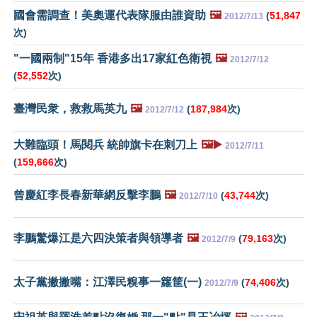
國會需調查！美奧運代表隊服由誰資助
🖼️
(
51,847
2012/7/13
次)
"一國兩制"15年 香港多出17家紅色衛視
🖼️
2012/7/12
(
52,552
次)
臺灣民衆，救救馬英九
🖼️
(
187,984
次)
2012/7/12
大難臨頭！馬閱兵 統帥旗卡在刺刀上
🖼️▶️
2012/7/11
(
159,666
次)
曾慶紅李長春新華網反擊李鵬
🖼️
(
43,744
次)
2012/7/10
李鵬驚爆江是六四決策者與領導者
🖼️
(
79,163
次)
2012/7/9
太子黨撇撇嘴：江澤民糗事一籮筐(一)
(
74,406
次)
2012/7/9