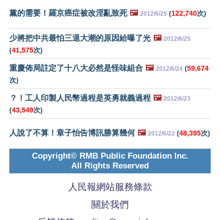
黨的需要！羅京癌症被改淫亂致死
🖼️
(
122,740
次)
2012/6/25
少將把中共最怕三退大潮的原因給曝了光
🖼️
2012/6/25
(
41,575
次)
重慶佈局註定了十八大必然是怪味組合
🖼️
(
59,674
2012/6/24
次)
？！工人印製人民幣過程是英勇就義過程
🖼️
2012/6/23
(
43,549
次)
人說了不算！章子怡告博訊勝算幾何
🖼️
(
48,395
次)
2012/6/22
Copyright© RMB Public Foundation Inc.
All Rights Reserved
人民報網站服務條款
關於我們