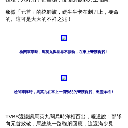
象徵「元首」的統帥旗，硬生生卡在刺刀上，要命
的。這可是大大的不祥之兆！
檢閱軍隊時，馬英九與世界不接軌，在車上彎腰鞠躬！
檢閱軍隊時，馬英九在車上一個勁兒的彎腰鞠躬，出盡洋相！
TVBS還譏諷馬英九閱兵時洋相百出，報道說：部隊
向元首致敬，馬總統一路鞠躬回應，這還滿少見