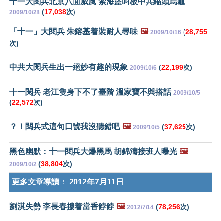
十一大閱兵北京八面威風 索海盜叫板中共縮頭烏龜
(
17,038
次)
2009/10/28
「十一」大閱兵 朱鎔基着裝耐人尋味
🖼️
(
28,755
2009/10/16
次)
中共大閱兵生出一絕妙有趣的現象
(
22,199
次)
2009/10/6
十一閱兵 老江隻身下不了臺階 溫家寶不與搭話
2009/10/5
(
22,572
次)
？！閱兵式這句口號我沒聽錯吧
🖼️
(
37,625
次)
2009/10/5
黑色幽默：十一閱兵大爆黑馬 胡錦濤接班人曝光
🖼️
(
38,804
次)
2009/10/2
更多文章導讀：
2012年7月11日
劉淇失勢 李長春摟着當香餑餑
🖼️
(
78,256
次)
2012/7/14