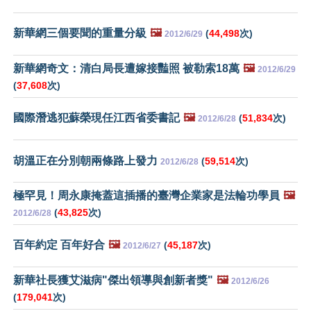
新華網三個要聞的重量分級
🖼️
(
44,498
次)
2012/6/29
新華網奇文：清白局長遭嫁接豔照 被勒索18萬
🖼️
2012/6/29
(
37,608
次)
國際潛逃犯蘇榮現任江西省委書記
🖼️
(
51,834
次)
2012/6/28
胡溫正在分別朝兩條路上發力
(
59,514
次)
2012/6/28
極罕見！周永康掩蓋這插播的臺灣企業家是法輪功學員
🖼️
(
43,825
次)
2012/6/28
百年約定 百年好合
🖼️
(
45,187
次)
2012/6/27
新華社長獲艾滋病"傑出領導與創新者獎"
🖼️
2012/6/26
(
179,041
次)