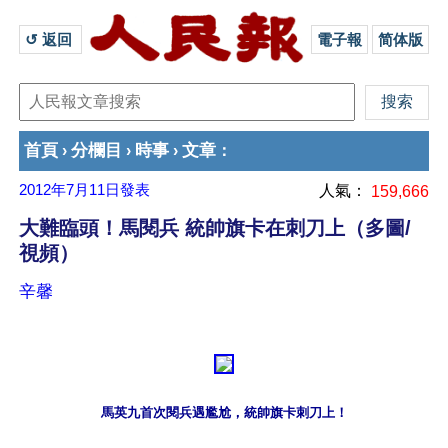
↺ 返回 
電子報
简体版
首頁
分欄目
時事
文章
›
›
›
：
2012年7月11日
發表
人氣：
159,666
大難臨頭！馬閱兵 統帥旗卡在刺刀上（多圖/
視頻）
辛馨
馬英九首次閱兵遇尷尬，統帥旗卡刺刀上！