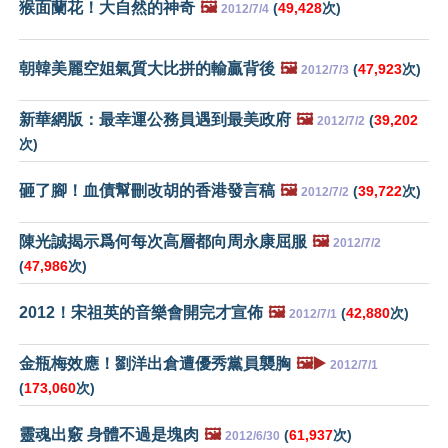
猴面蘭花！大自然的神奇
🖼️
(
49,428
次)
2012/7/4
朝韓美麗空姐氣質大比拼的輸贏背後
🖼️
(
47,923
次)
2012/7/3
新華網版：最幸運公務員遇到最美政府
🖼️
(
39,202
2012/7/2
次)
砸了腳！血債幫刪改胡的香港發言稿
🖼️
(
39,722
次)
2012/7/2
陳光誠揭示爲何每次高層都向周永康屈服
🖼️
2012/7/2
(
47,986
次)
2012！宋祖英的音樂會開完才宣佈
🖼️
(
42,880
次)
2012/7/1
金瓶梅效應！劉洋出倉遭優秀黨員襲胸
🖼️▶️
2012/7/1
(
173,060
次)
靈魂出竅 身體不過是塊肉
🖼️
(
61,937
次)
2012/6/30