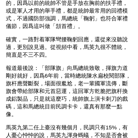
的，因爲以前的統帥不管是手放在胸前的扶手禮，
或是軍人才用的舉手禮，都是統帥最常用的回禮模
式，不過國防部強調，馬總統「鞠躬」也符合軍禮
儀節，因爲這叫做「頷首禮」。
確實，一路對着軍隊彎腰鞠躬回應，還從來沒聽說
過，更別說見過。從視頻中看，馬英九很不體統，
簡直是不三不四。
報道最後說：「部隊旗」向馬總統致敬，揮旗力道
剛好就好，因爲6年前，當時總統陳水扁校閱部隊，
旗杆應聲斷裂，場面很尷尬，老一輩國軍流傳，斷
旗會帶給部隊和元首惡運，這回軍方乾脆把旗杆換
成鋁製品，只是就這麼巧，統帥旗上演卡刺刀的戲
碼，這和馬總統目前民調卡卡，還真有那麼一點
像。
馬英九第二任上臺沒有幾個月，民調只有15%，有
人憂心忡忡的說，馬英九渾身螞蟻，不知是否會被