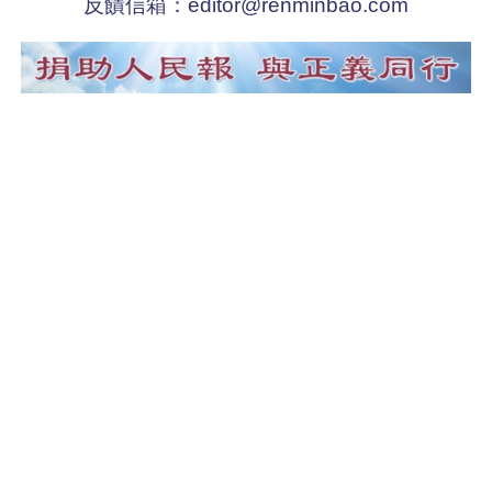
反饋信箱：
editor@renminbao.com