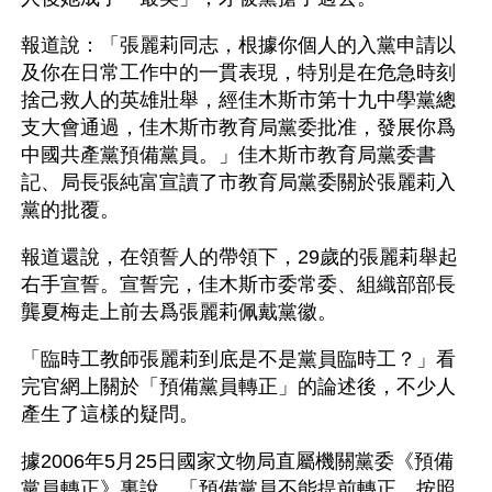
報道說：「張麗莉同志，根據你個人的入黨申請以
及你在日常工作中的一貫表現，特別是在危急時刻
捨己救人的英雄壯舉，經佳木斯市第十九中學黨總
支大會通過，佳木斯市教育局黨委批准，發展你爲
中國共產黨預備黨員。」佳木斯市教育局黨委書
記、局長張純富宣讀了市教育局黨委關於張麗莉入
黨的批覆。
報道還說，在領誓人的帶領下，29歲的張麗莉舉起
右手宣誓。宣誓完，佳木斯市委常委、組織部部長
龔夏梅走上前去爲張麗莉佩戴黨徽。
「臨時工教師張麗莉到底是不是黨員臨時工？」看
完官網上關於「預備黨員轉正」的論述後，不少人
產生了這樣的疑問。
據2006年5月25日國家文物局直屬機關黨委《預備
黨員轉正》裏說，「預備黨員不能提前轉正。按照