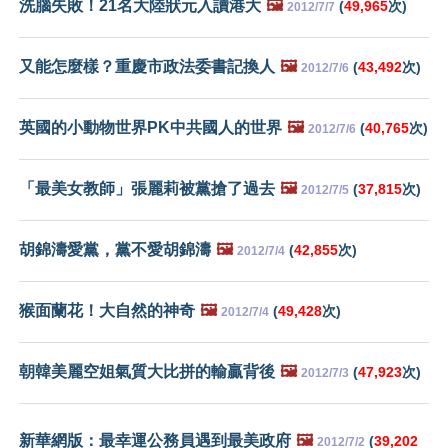
洗腦失敗！21名大陸狀元入讀港大
🖼️
(
49,965
次)
2012/7/7
又能怎麼樣？重慶市政法委書記換人
🖼️
(
43,492
次)
2012/7/6
英國的小動物世界PK中共國人的世界
🖼️
(
40,765
次)
2012/7/6
「最美女教師」張麗莉被黨搶了過去
🖼️
(
37,815
次)
2012/7/5
胡錦濤愛黨，黨不愛胡錦濤
🖼️
(
42,855
次)
2012/7/4
猴面蘭花！大自然的神奇
🖼️
(
49,428
次)
2012/7/4
朝韓美麗空姐氣質大比拼的輸贏背後
🖼️
(
47,923
次)
2012/7/3
新華網版：最幸運公務員遇到最美政府
🖼️
(
39,202
2012/7/2