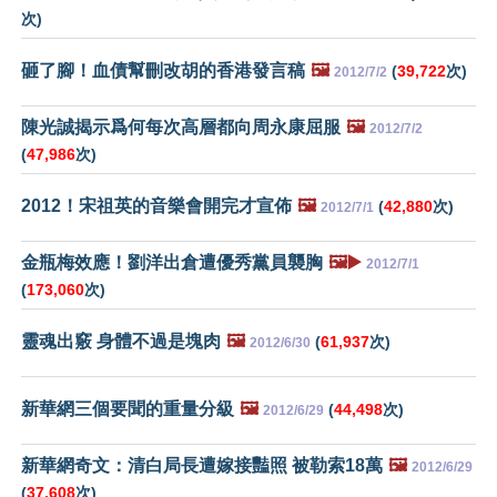
次)
砸了腳！血債幫刪改胡的香港發言稿
🖼️
(
39,722
次)
2012/7/2
陳光誠揭示爲何每次高層都向周永康屈服
🖼️
2012/7/2
(
47,986
次)
2012！宋祖英的音樂會開完才宣佈
🖼️
(
42,880
次)
2012/7/1
金瓶梅效應！劉洋出倉遭優秀黨員襲胸
🖼️▶️
2012/7/1
(
173,060
次)
靈魂出竅 身體不過是塊肉
🖼️
(
61,937
次)
2012/6/30
新華網三個要聞的重量分級
🖼️
(
44,498
次)
2012/6/29
新華網奇文：清白局長遭嫁接豔照 被勒索18萬
🖼️
2012/6/29
(
37,608
次)