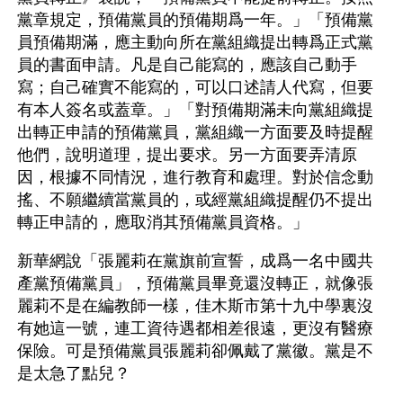
黨章規定，預備黨員的預備期爲一年。」「預備黨
員預備期滿，應主動向所在黨組織提出轉爲正式黨
員的書面申請。凡是自己能寫的，應該自己動手
寫；自己確實不能寫的，可以口述請人代寫，但要
有本人簽名或蓋章。」「對預備期滿未向黨組織提
出轉正申請的預備黨員，黨組織一方面要及時提醒
他們，說明道理，提出要求。另一方面要弄清原
因，根據不同情況，進行教育和處理。對於信念動
搖、不願繼續當黨員的，或經黨組織提醒仍不提出
轉正申請的，應取消其預備黨員資格。」
新華網說「張麗莉在黨旗前宣誓，成爲一名中國共
產黨預備黨員」，預備黨員畢竟還沒轉正，就像張
麗莉不是在編教師一樣，佳木斯市第十九中學裏沒
有她這一號，連工資待遇都相差很遠，更沒有醫療
保險。可是預備黨員張麗莉卻佩戴了黨徽。黨是不
是太急了點兒？