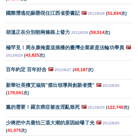
國際潛逃犯蘇榮現任江西省委書記
🖼️
(
51,834
次)
2012/6/28
胡溫正在分別朝兩條路上發力
(
59,514
次)
2012/6/28
極罕見！周永康掩蓋這插播的臺灣企業家是法輪功學員
🖼️
(
43,825
次)
2012/6/28
百年約定 百年好合
🖼️
(
45,187
次)
2012/6/27
新華社長獲艾滋病"傑出領導與創新者獎"
🖼️
2012/6/26
(
179,041
次)
黨的需要！羅京癌症被改淫亂致死
🖼️
(
122,740
次)
2012/6/25
少將把中共最怕三退大潮的原因給曝了光
🖼️
2012/6/25
(
41,575
次)