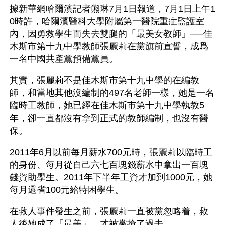
據新華網哈爾濱記者熊琳7月1日報道，7月1日上午1
0時許，哈爾濱醫科大學附屬第一醫院重症監護室
內，因勇救學生而失去雙腿的「最美女教師」──佳
木斯市第十九中學教師張麗莉在黨旗前宣誓，成爲
一名中國共產黨預備黨員。
其實，張麗莉不是佳木斯市第十九中學的在編教
師，和當地其他沒編制的497名老師一樣，她是一名
臨時工教師，她已經在佳木斯市第十九中學執教5
年，卻一直都沒有拿到正式的教師編制，也沒有醫
保。
2011年6月以前每月薪水700元時，張麗莉以臨時工
的身份、每月從自己六七百塊錢薪水中拿出一百塊
錢資助學生。2011年下半年工資才加到1000元，她
每月還省100元給特困學生。
在救人事件發生之前，張麗莉一直被黨忽略着，救
人後她成了「最美」，才被黨搶了過去。