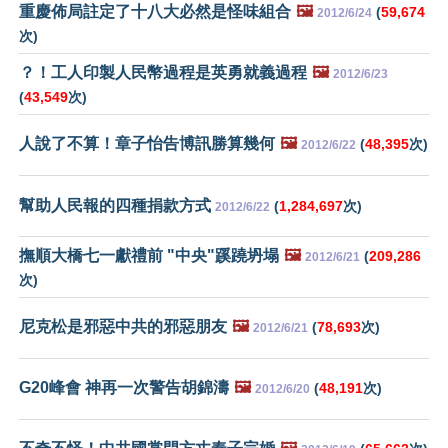
重慶佈局註定了十八大必然是怪味組合
🖼️
(
59,674
2012/6/24
次)
？！工人印製人民幣過程是英勇就義過程
🖼️
2012/6/23
(
43,549
次)
人說了不算！章子怡告博訊勝算幾何
🖼️
(
48,395
次)
2012/6/22
幫助人民報的四種捐款方式
(
1,284,697
次)
2012/6/22
撫順大橋七一獻禮前 "中央"蹊蹺坍塌
🖼️
(
209,286
2012/6/21
次)
尼克松是邪惡中共的邪惡朋友
🖼️
(
78,693
次)
2012/6/21
G20峰會 神再一次警告胡錦濤
🖼️
(
48,191
次)
2012/6/20