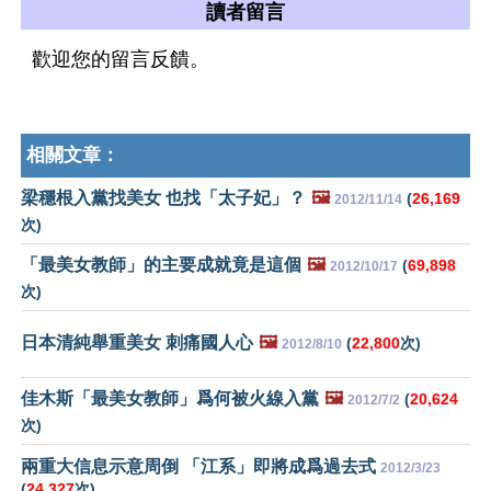
讀者留言
歡迎您的留言反饋。
相關文章：
梁穩根入黨找美女 也找「太子妃」？
🖼️
(
26,169
2012/11/14
次)
「最美女教師」的主要成就竟是這個
🖼️
(
69,898
2012/10/17
次)
日本清純舉重美女 刺痛國人心
🖼️
(
22,800
次)
2012/8/10
佳木斯「最美女教師」爲何被火線入黨
🖼️
(
20,624
2012/7/2
次)
兩重大信息示意周倒 「江系」即將成爲過去式
2012/3/23
(
24,327
次)