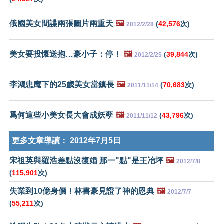
俄國美女間諜兩張圖片兩重天
🖼️
(
42,576
次)
2012/2/28
美女要投懷送抱…豪小子：停！
🖼️
(
39,844
次)
2012/2/25
李鴻忠麾下的25歲美女當鎮長
🖼️
(
70,683
次)
2011/11/14
爲何這些小美女長大會成妖孽
🖼️
(
43,796
次)
2011/11/12
更多文章導讀：
2012年7月5日
宋祖英與羅浩差點沒復婚 那一"點"是王冶坪
🖼️
2012/7/8
(
115,901
次)
失業到10億身價！林書豪見證了神的恩典
🖼️
2012/7/7
(
55,211
次)