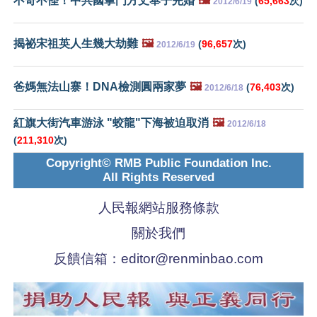
不奇不怪！中共國掌門方丈奉子完婚
🖼️
(
65,663
次)
2012/6/19
揭祕宋祖英人生幾大劫難
🖼️
(
96,657
次)
2012/6/19
爸媽無法山寨！DNA檢測圓兩家夢
🖼️
(
76,403
次)
2012/6/18
紅旗大街汽車游泳 "蛟龍"下海被迫取消
🖼️
2012/6/18
(
211,310
次)
Copyright© RMB Public Foundation Inc.
All Rights Reserved
人民報網站服務條款
關於我們
反饋信箱：
editor@renminbao.com