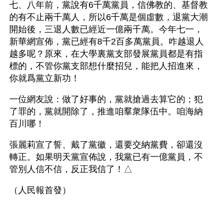
七、八年前，黨說有6千萬黨員，信佛教的、基督教
的有不止兩千萬人，所以6千萬是個虛數，退黨大潮
開始後，三退人數已經近一億兩千萬。今年七一，
新華網宣佈，黨已經有8千2百多萬黨員。咋越退人
越多呢？原來，在大學裏黨支部發展黨員都是有指
標的，不管你黨支部想什麼招兒，能把人招進來，
你就爲黨立新功！
一位網友說：做了好事的，黨就搶過去算它的；犯
了罪的，黨就開除了，推進咱羣衆隊伍中。咱海納
百川哪！
張麗莉宣了誓、戴了黨徽，還要交納黨費，卻還沒
轉正。如果明天黨宣佈說，我黨已有一億黨員，不
管別人信不信，反正我信了！△