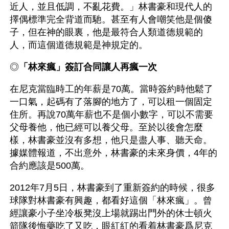
近人，並且低調，不亂花費。」林書豪和現代人的
擇偶標準完全背道而馳。甚至有人會嘲笑他是個傻
子，但在神的眼裏，他是最符合人類道德規範的
人，而這個道德規範是神規定的。
◎
「林來瘋」簽訂合同讓人再瘋一次
在尼克當臨時工的年薪是70萬。當時簽約時他鬆了
一口氣，起碼有了落腳的地方了，可以租一個固定
住所。再說70萬年薪也不是個小數字，可以不需要
父母養他，他已經可以養父母。至於以後會怎麼
樣，林書豪並沒有多想，他只是盡人事、聽天命。
據媒體報道，不出意外，林書豪的未來身價，4年的
合約應該是500萬。
2012年7月5日，林書豪到了重新簽約的時候，很多
球隊對林書豪有興趣，都看好這個「林來瘋」。曾
經讓豪小子坐冷板凳沒上場就踢出門外的休士頓火
箭隊後悔藥吃了又吃，眼紅紅的看着林書豪爲尼克