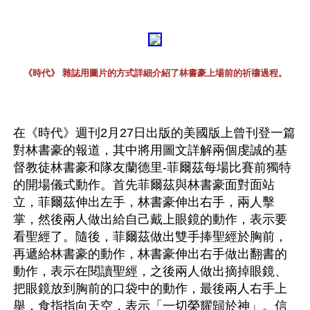
《時代》 雜誌用圖片的方式詳細介紹了林書豪上場前的祈禱過程。
在《時代》週刊2月27日出版的美國版上曾刊登一篇
對林書豪的報道，其中將用圖文詳解兩個虔誠的基
督教徒林書豪和隊友蘭德里-菲爾茲每場比賽前獨特
的開場儀式動作。首先菲爾茲與林書豪面對面站
立，菲爾茲伸出左手，林書豪伸出右手，兩人擊
掌，然後兩人做出給自己戴上眼鏡的動作，表示要
看聖經了。隨後，菲爾茲做出雙手捧聖經於胸前，
再遞給林書豪的動作，林書豪伸出右手做出翻書的
動作，表示在閱讀聖經，之後兩人做出摘掉眼鏡、
把眼鏡放到胸前的口袋中的動作，最後兩人右手上
舉，食指指向天空，表示「一切榮耀歸於神」。信