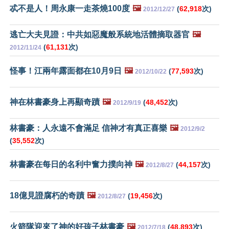
忒不是人！周永康一走茶燒100度
🖼️
(
62,918
次)
2012/12/27
逃亡大夫見證：中共如惡魔般系統地活體摘取器官
🖼️
(
61,131
次)
2012/11/24
怪事！江兩年露面都在10月9日
🖼️
(
77,593
次)
2012/10/22
神在林書豪身上再顯奇蹟
🖼️
(
48,452
次)
2012/9/19
林書豪：人永遠不會滿足 信神才有真正喜樂
🖼️
2012/9/2
(
35,552
次)
林書豪在每日的名利中奮力撲向神
🖼️
(
44,157
次)
2012/8/27
18億見證腐朽的奇蹟
🖼️
(
19,456
次)
2012/8/27
火箭隊迎來了神的好孩子林書豪
🖼️
(
48,893
次)
2012/7/18