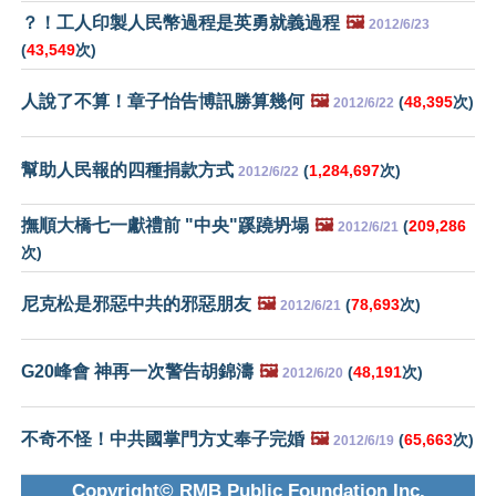
？！工人印製人民幣過程是英勇就義過程
🖼️
2012/6/23
(
43,549
次)
人說了不算！章子怡告博訊勝算幾何
🖼️
(
48,395
次)
2012/6/22
幫助人民報的四種捐款方式
(
1,284,697
次)
2012/6/22
撫順大橋七一獻禮前 "中央"蹊蹺坍塌
🖼️
(
209,286
2012/6/21
次)
尼克松是邪惡中共的邪惡朋友
🖼️
(
78,693
次)
2012/6/21
G20峰會 神再一次警告胡錦濤
🖼️
(
48,191
次)
2012/6/20
不奇不怪！中共國掌門方丈奉子完婚
🖼️
(
65,663
次)
2012/6/19
Copyright© RMB Public Foundation Inc.