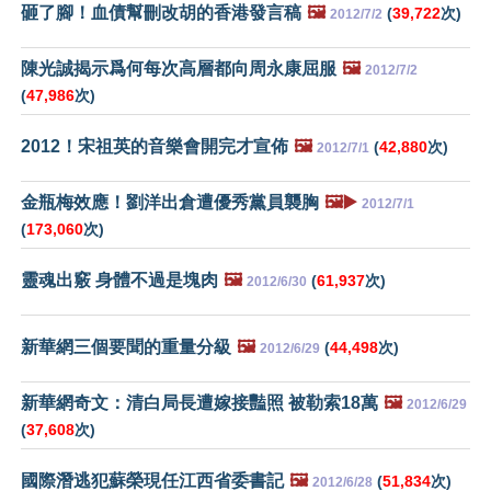
砸了腳！血債幫刪改胡的香港發言稿
🖼️
(
39,722
次)
2012/7/2
陳光誠揭示爲何每次高層都向周永康屈服
🖼️
2012/7/2
(
47,986
次)
2012！宋祖英的音樂會開完才宣佈
🖼️
(
42,880
次)
2012/7/1
金瓶梅效應！劉洋出倉遭優秀黨員襲胸
🖼️▶️
2012/7/1
(
173,060
次)
靈魂出竅 身體不過是塊肉
🖼️
(
61,937
次)
2012/6/30
新華網三個要聞的重量分級
🖼️
(
44,498
次)
2012/6/29
新華網奇文：清白局長遭嫁接豔照 被勒索18萬
🖼️
2012/6/29
(
37,608
次)
國際潛逃犯蘇榮現任江西省委書記
🖼️
(
51,834
次)
2012/6/28