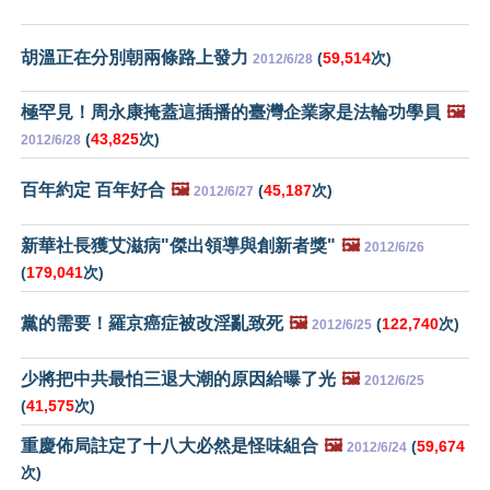
胡溫正在分別朝兩條路上發力
(
59,514
次)
2012/6/28
極罕見！周永康掩蓋這插播的臺灣企業家是法輪功學員
🖼️
(
43,825
次)
2012/6/28
百年約定 百年好合
🖼️
(
45,187
次)
2012/6/27
新華社長獲艾滋病"傑出領導與創新者獎"
🖼️
2012/6/26
(
179,041
次)
黨的需要！羅京癌症被改淫亂致死
🖼️
(
122,740
次)
2012/6/25
少將把中共最怕三退大潮的原因給曝了光
🖼️
2012/6/25
(
41,575
次)
重慶佈局註定了十八大必然是怪味組合
🖼️
(
59,674
2012/6/24
次)