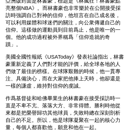
亞洲版封面是林書豪，標題是《林瘋狂！林書豪點
亮整個NBA》。而林書豪也非常樂於在公開接受採
訪時強調自己對神的信仰，他坦言在自己成名後，
可以利用媒體和球迷們的關注，向公衆傳遞自己的
信仰。這樣做的運動員到目前爲止，他是唯一的一
個。他的成功過程被外界稱爲「信仰造就的奇
蹟」。
美國全國性報紙《USAToday》發表社論指出，林書
豪重新定義了人們對才能的評價，給全球各地的人
們做了最佳的榜樣。在球隊艱難的時候，他一貫專
注、具備決心，而在大家把他捧上天時，他卻還是
一樣的謙虛，維持對信仰的虔誠。
作爲基督徒和哈佛畢業生的林書豪在接受採訪時一
直是不卑不亢、落落大方、非常得體。勝利時他從
來都是把榮譽歸功其他球員，失敗時總在深刻剖析
自己的不足。所以，他是球隊凝聚在一起的核心力
量，每個人都喜歡他，願意和他在一起。