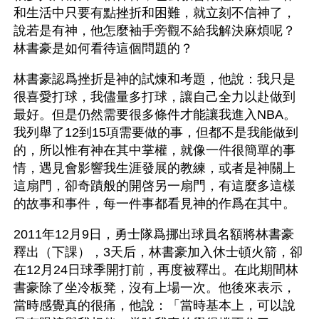
和生活中只要有點挫折和困難，就立刻不信神了，
說若是有神，他怎麼袖手旁觀不給我解決麻煩呢？
林書豪是如何看待這個問題的？
林書豪認爲挫折是神的試煉和考題，他說：我只是
很喜愛打球，我儘量多打球，讓自己全力以赴做到
最好。但是仍然需要很多條件才能讓我進入NBA。
我列舉了12到15項需要做的事，但都不是我能做到
的，所以惟有神在其中掌權，就像一件很簡單的事
情，遇見會影響我生涯發展的教練，或者是神關上
這扇門，卻奇蹟般的開啓另一扇門，有這麼多這樣
的故事和事件，每一件事都看見神的作爲在其中。
2011年12月9日，勇士隊爲挪出球員名額將林書豪
釋出（下課），3天后，林書豪加入休士頓火箭，卻
在12月24日球季開打前，再度被釋出。在此期間林
書豪除了坐冷板凳，沒有上場一次。他後來表示，
當時感覺真的很痛，他說：「當時基本上，可以說