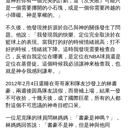
道神對你有一個完美的計劃，這（次失敗）可能只
是一個需要挪開的小石塊，或是一個你需要跨越的
小障礙。神是掌權的。」
不久後，他發現挫折源於自己與神的關係發生了問
題。他說：「我發現我的快樂、定位完全取決於在
籃球上的表現。當我打的好的時候情緒就高；打不
好的時候，情緒就下降。這時我發現需要檢查自
己，反省自我定位在哪裏，是定位在NBA球員還是
定位在基督徒。這個時候我必須讓神來檢查我，也
就是神令我感到謙卑。」
2012年2月4日還睡在哥哥家和隊友沙發上的林書
豪，兩週後因爲隊友請假，而替補上場，結果一發
不可收拾，十幾天後，成了國際巨星，所有的人都
對這個不可思議的神奇目瞪口呆。
一位尼克隊的球員問林媽媽：「書豪是神嗎？」，
林媽媽回答說：「書豪不是神，但是神與他同