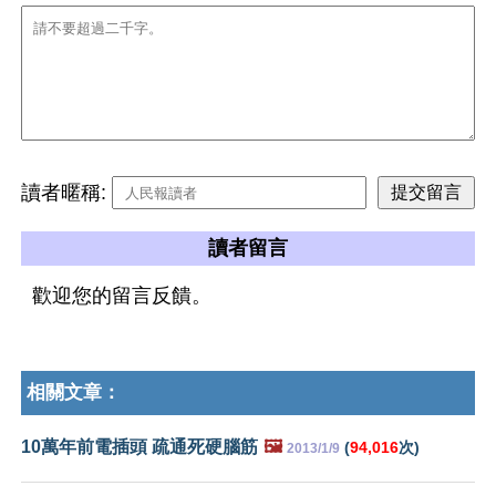
讀者暱稱:
讀者留言
歡迎您的留言反饋。
相關文章：
10萬年前電插頭 疏通死硬腦筋
🖼️
(
94,016
次)
2013/1/9