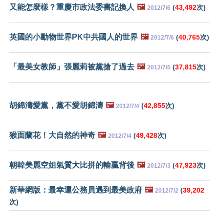
又能怎麼樣？重慶市政法委書記換人
🖼️
(
43,492
次)
2012/7/6
英國的小動物世界PK中共國人的世界
🖼️
(
40,765
次)
2012/7/6
「最美女教師」張麗莉被黨搶了過去
🖼️
(
37,815
次)
2012/7/5
胡錦濤愛黨，黨不愛胡錦濤
🖼️
(
42,855
次)
2012/7/4
猴面蘭花！大自然的神奇
🖼️
(
49,428
次)
2012/7/4
朝韓美麗空姐氣質大比拼的輸贏背後
🖼️
(
47,923
次)
2012/7/3
新華網版：最幸運公務員遇到最美政府
🖼️
(
39,202
2012/7/2
次)