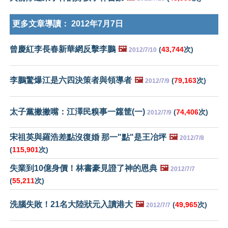
更多文章導讀：
2012年7月7日
曾慶紅李長春新華網反擊李鵬
🖼️
(
43,744
次)
2012/7/10
李鵬驚爆江是六四決策者與領導者
🖼️
(
79,163
次)
2012/7/9
太子黨撇撇嘴：江澤民糗事一籮筐(一)
(
74,406
次)
2012/7/9
宋祖英與羅浩差點沒復婚 那一"點"是王冶坪
🖼️
2012/7/8
(
115,901
次)
失業到10億身價！林書豪見證了神的恩典
🖼️
2012/7/7
(
55,211
次)
洗腦失敗！21名大陸狀元入讀港大
🖼️
(
49,965
次)
2012/7/7