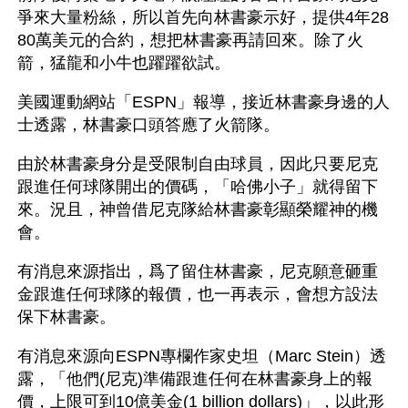
爭來大量粉絲，所以首先向林書豪示好，提供4年28
80萬美元的合約，想把林書豪再請回來。除了火
箭，猛龍和小牛也躍躍欲試。
美國運動網站「ESPN」報導，接近林書豪身邊的人
士透露，林書豪口頭答應了火箭隊。
由於林書豪身分是受限制自由球員，因此只要尼克
跟進任何球隊開出的價碼，「哈佛小子」就得留下
來。況且，神曾借尼克隊給林書豪彰顯榮耀神的機
會。
有消息來源指出，爲了留住林書豪，尼克願意砸重
金跟進任何球隊的報價，也一再表示，會想方設法
保下林書豪。
有消息來源向ESPN專欄作家史坦（Marc Stein）透
露，「他們(尼克)準備跟進任何在林書豪身上的報
價，上限可到10億美金(1 billion dollars)」，以此形