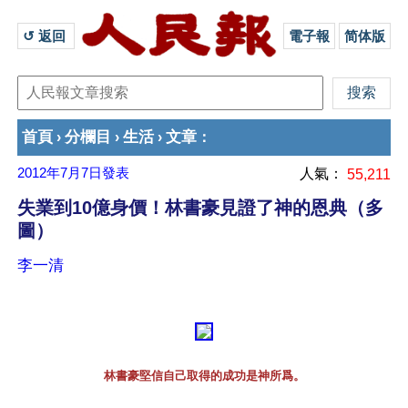
↺ 返回 
電子報
简体版
首頁
分欄目
生活
文章
›
›
›
：
2012年7月7日
發表
人氣：
55,211
失業到10億身價！林書豪見證了神的恩典（多
圖）
李一清
林書豪堅信自己取得的成功是神所爲。