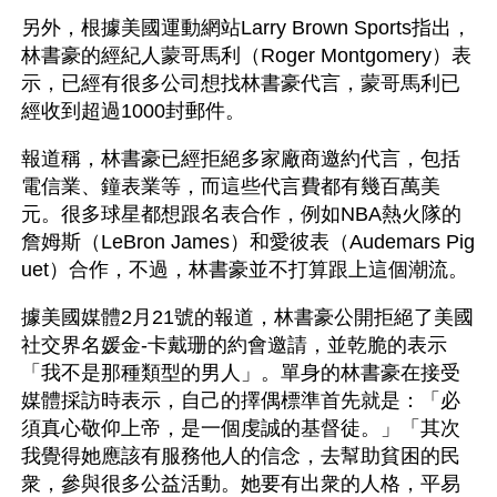
另外，根據美國運動網站Larry Brown Sports指出，
林書豪的經紀人蒙哥馬利（Roger Montgomery）表
示，已經有很多公司想找林書豪代言，蒙哥馬利已
經收到超過1000封郵件。
報道稱，林書豪已經拒絕多家廠商邀約代言，包括
電信業、鐘表業等，而這些代言費都有幾百萬美
元。很多球星都想跟名表合作，例如NBA熱火隊的
詹姆斯（LeBron James）和愛彼表（Audemars Pig
uet）合作，不過，林書豪並不打算跟上這個潮流。
據美國媒體2月21號的報道，林書豪公開拒絕了美國
社交界名媛金-卡戴珊的約會邀請，並乾脆的表示
「我不是那種類型的男人」。單身的林書豪在接受
媒體採訪時表示，自己的擇偶標準首先就是：「必
須真心敬仰上帝，是一個虔誠的基督徒。」「其次
我覺得她應該有服務他人的信念，去幫助貧困的民
衆，參與很多公益活動。她要有出衆的人格，平易