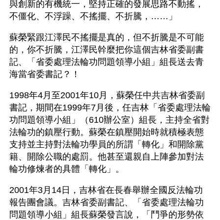
與創新的有機統一，堅持正確的發展思路不動搖，
不僵化、不浮躁、不搖擺、不折騰，……」
蘇榮緊跟江澤民不搖擺是真的，但不折騰是不可能
的，你不折騰，江澤民幹麼把你這個吉林省委副書
記、「省委處理法輪功問題領導小組」組長送去青
海當省委書記？！
1998年4月至2001年10月，蘇榮任中共吉林省委副
書記，期間在1999年7月後，任吉林「省委處理法輪
功問題領導小組」（610辦公室）組長，主持全省對
法輪功的鎮壓行動。蘇榮在鎮壓開始時就積極表態
支持並主持對法輪功學員的所謂「轉化」和開除黨
籍、開除公職的處罰。他甚至還親自上陣參加對法
輪功修煉者的具體「轉化」。
2001年3月14日，吉林省在長春舉辦全國反法輪功
報告團會議。吉林省委副書記、「省委處理法輪功
問題領導小組」組長蘇榮發言說，「鬥爭的形勢依