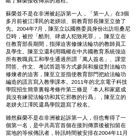
睹了蘇榮接收傳票的過程。 
蘇榮並不是在非洲被起訴第一人，「第一人」在3個
多月前被江澤民的老姘頭、前教育部長陳至立搶了
先。2004年7月，陳至立以國務委員身份出訪坦桑尼
亞時，被控「酷刑、肆虐人犯致死罪」。陳至立在
任教育部長期間，指揮迫害修煉法輪功的教師員工
及學生。陳至立還利用職權在中共國教育系統強迫
所有教職員工和學生通過所謂「萬人簽名」、課堂
問答、作文、考試答題等方式參與和服從對法輪功
修煉者的迫害，陳至立並指使教育部門把給法輪功
編造的謊言寫入教學課本。2011年的北京電子科技
學院招生簡章裏報考條件第三條是「本人和家庭成
員沒有練習法輪功和其它邪教的行爲」，陳至立的
老姘夫江澤民還爲學院題寫了校名。
雖然蘇榮不是在非洲被起訴第一人，但也奪得了一
個第一名，是中共高官首個在接到傳票後被扣留在
當地的等候傳訊者，聆訊時間被安排在2004年11月 