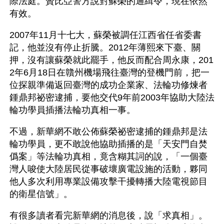
際法庭。贊比亞警方說對蘇榮的通緝令，現在依然
有效。
2007年11月十七大，蘇榮被調任江西省任省委書
記，他並沒有停止折騰。2012年薄熙來下臺、關
押，沒有讓蘇榮就此罷手，他反而配合周永康，201
2年6月18日在贛州機場飛往臺灣的登機門前，把一
位探親準備返回臺灣的成功企業家、法輪功修煉者
鍾鼎邦祕密逮捕，要他交代9年前2003年協助大陸法
輪功學員插播法輪功真相一事。
不過，新華網不敢公佈蘇榮祕密逮捕的鍾鼎邦是法
輪功學員，更不敢說他協助插播的是「天安門自焚
僞案」等法輪功真相，竟含糊其詞的說，「一個臺
灣人唆使大陸居民從事破壞廣電設施的活動，夥同
他人多次利用專業設備攻擊干擾轉播大陸電視節目
的衛星信號」。
有很多讀者看完新華網的消息後，說「求真相」。