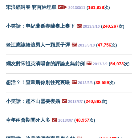
宋浪貓叫春 窮百姓埋單
🖼️▶️
(
161,938
次)
2013/3/11
小笑話：申紀蘭孫春蘭臺上臺下
🖼️
(
240,267
次)
2013/3/10
老江應該給這男人一顆原子彈
🖼️
(
47,756
次)
2013/3/10
網友對宋祖英演唱會的評論史無前例
🖼️
(
54,073
次)
2013/3/9
想活？！查韋斯你別往死裏嘬
🖼️
(
38,559
次)
2013/3/8
小笑話：趙本山需要復婚
🖼️
(
240,862
次)
2013/3/7
今年兩會期間死人多
🖼️
(
48,957
次)
2013/3/7