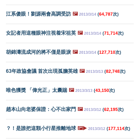
江系傻眼！劉源兩會高調受訪
🖼️
(
64,787
次)
2013/3/14
女記者用這種眼神注視着宋祖英
🖼️
(
71,714
次)
2013/3/14
胡錦濤流成河的將不僅是眼淚
🖼️
(
127,710
次)
2013/3/14
63年政協會議 首次出現孤膽英雄
🖼️
(
82,748
次)
2013/3/13
唯色獲獎 「偉光正」太囊踹
🖼️
(
43,150
次)
2013/3/13
趙本山向老婆保證：心不出家門
🖼️
(
62,195
次)
2013/3/12
？！是誰把這顆小行星推離地球
🖼️▶️
(
177,114
次)
2013/3/12