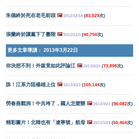
朱德終於死在老毛前頭
🖼️
(
83,529
次)
2012/12/18
張蘭終於讓黨下了臺階
🖼️
(
40,750
次)
2012/12/3
更多文章導讀：
2013年3月22日
你決想不到！外媒竟如此評論江
🖼️
(
73,898
次)
2013/3/24
誅！江系力阻楊雄上位
🖼️
(
105,144
次)
2013/3/23
勞春燕戳洞！中共垮了，國人怎麼辦
🖼️
(
56,082
次)
2013/3/23
精彩圖片！北韓也有「遼寧號」航母
🖼️
(
50,464
次)
2013/3/23