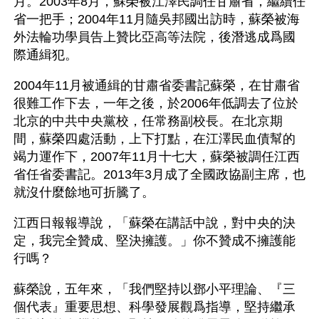
月。2003年8月，蘇榮被江澤民調任甘肅省，繼續任
省一把手；2004年11月隨吳邦國出訪時，蘇榮被海
外法輪功學員告上贊比亞高等法院，後潛逃成爲國
際通緝犯。
2004年11月被通緝的甘肅省委書記蘇榮，在甘肅省
很難工作下去，一年之後，於2006年低調去了位於
北京的中共中央黨校，任常務副校長。在北京期
間，蘇榮四處活動，上下打點，在江澤民血債幫的
竭力運作下，2007年11月十七大，蘇榮被調任江西
省任省委書記。2013年3月成了全國政協副主席，也
就沒什麼餘地可折騰了。
江西日報報導說，「蘇榮在講話中說，對中央的決
定，我完全贊成、堅決擁護。」你不贊成不擁護能
行嗎？
蘇榮說，五年來，「我們堅持以鄧小平理論、『三
個代表』重要思想、科學發展觀爲指導，堅持繼承