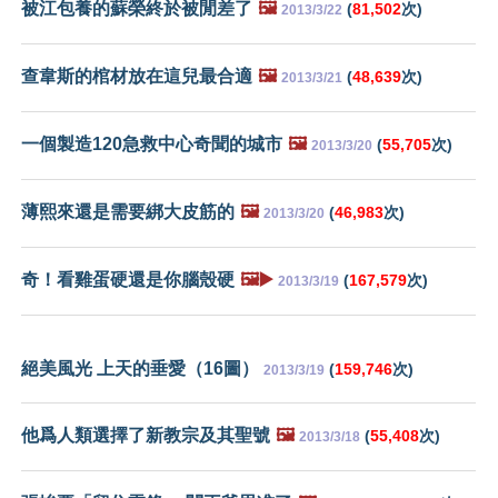
被江包養的蘇榮終於被閒差了
🖼️
(
81,502
次)
2013/3/22
查韋斯的棺材放在這兒最合適
🖼️
(
48,639
次)
2013/3/21
一個製造120急救中心奇聞的城市
🖼️
(
55,705
次)
2013/3/20
薄熙來還是需要綁大皮筋的
🖼️
(
46,983
次)
2013/3/20
奇！看雞蛋硬還是你腦殼硬
🖼️▶️
(
167,579
次)
2013/3/19
絕美風光 上天的垂愛（16圖）
(
159,746
次)
2013/3/19
他爲人類選擇了新教宗及其聖號
🖼️
(
55,408
次)
2013/3/18