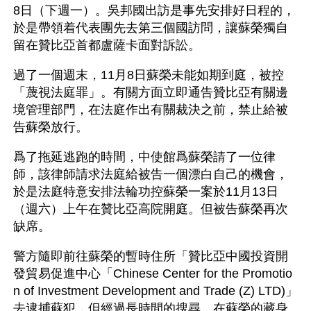
8日（下週一）。吳邦國出訪是事先安排好日程的，
於是帶領着代表團先去第三個國訪問，讓蘇榮獨自
留在贊比亞首都盧薩卡面對訴訟。
過了一個週末，11月8日蘇榮未能如期到庭，被控
「蔑視法庭罪」。有關方面立即通告贊比亞有關邊
境管理部門，在法庭作出有關裁決之前，禁止給被
告蘇榮放行。
爲了拖延逃跑的時間，中使館爲蘇榮請了一位律
師，該律師請求法庭給被告一個漂白自己的機會，
於是法庭特意安排法輪功控蘇榮一案於11月13日
（週六）上午在贊比亞高院開庭。但被告蘇榮再次
缺席。
警方隨即前往蘇榮的暫時住所「贊比亞中國投資開
發貿易促進中心「Chinese Center for the Promotio
n of Investment Development and Trade (Z) LTD)」
去逮捕蘇犯，但經過長時間的搜尋，在蘇榮的藏身