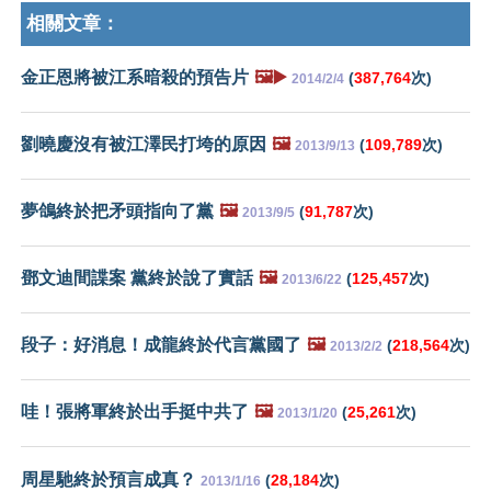
相關文章：
金正恩將被江系暗殺的預告片
🖼️▶️
(
387,764
次)
2014/2/4
劉曉慶沒有被江澤民打垮的原因
🖼️
(
109,789
次)
2013/9/13
夢鴿終於把矛頭指向了黨
🖼️
(
91,787
次)
2013/9/5
鄧文迪間諜案 黨終於說了實話
🖼️
(
125,457
次)
2013/6/22
段子：好消息！成龍終於代言黨國了
🖼️
(
218,564
次)
2013/2/2
哇！張將軍終於出手挺中共了
🖼️
(
25,261
次)
2013/1/20
周星馳終於預言成真？
(
28,184
次)
2013/1/16