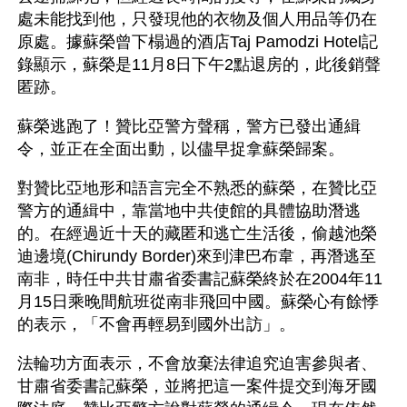
處未能找到他，只發現他的衣物及個人用品等仍在
原處。據蘇榮曾下榻過的酒店Taj Pamodzi Hotel記
錄顯示，蘇榮是11月8日下午2點退房的，此後銷聲
匿跡。
蘇榮逃跑了！贊比亞警方聲稱，警方已發出通緝
令，並正在全面出動，以儘早捉拿蘇榮歸案。
對贊比亞地形和語言完全不熟悉的蘇榮，在贊比亞
警方的通緝中，靠當地中共使館的具體協助潛逃
的。在經過近十天的藏匿和逃亡生活後，偷越池榮
迪邊境(Chirundy Border)來到津巴布韋，再潛逃至
南非，時任中共甘肅省委書記蘇榮終於在2004年11
月15日乘晚間航班從南非飛回中國。蘇榮心有餘悸
的表示，「不會再輕易到國外出訪」。
法輪功方面表示，不會放棄法律追究迫害參與者、
甘肅省委書記蘇榮，並將把這一案件提交到海牙國