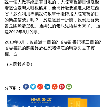
說一個人做事總是有目地的，大陸電視節目也沒礙
着這位臺灣人哪根筋疼，他爲什麼要跑進大陸江西
省「多次利用專業設備攻擊干擾轉播大陸電視節目
的衛星信號」呢？！於是這麼一折騰，反倒把蘇榮
曾是國際潛逃犯、通緝犯的老底兒給翻出來了。 這
是2012年6月的事。
2013年3月，曾當過一個省的省委副書記和三個省的
省委書記的蘇榮終於在死豬俘江的時刻失去了實
權。△
分享到：