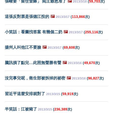
張峻要「留住雷鋒」 閻王爺恩准了
🖼️
(
59,703
次)
2013/3/18
這張反對票是張德江投的
🖼️
(
113,866
次)
2013/3/17
小笑話：看圖找答案 有幾個二奶
🖼️
(
255,116
次)
2013/3/17
揚州人叫他江不要臉
🖼️
(
69,608
次)
2013/3/17
騰訊損了點兒…此照無聲勝有聲
🖼️
(
49,670
次)
2013/3/16
沒完事兒呢，衛生部被拆掉的祕密
🖼️
(
96,827
次)
2013/3/16
習近平這麼安排就對了
(
59,919
次)
2013/3/15
半笑話：江被豬了
(
236,389
次)
2013/3/15