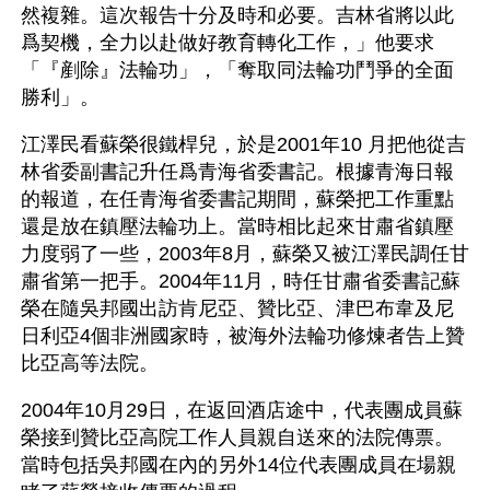
然複雜。這次報告十分及時和必要。吉林省將以此
爲契機，全力以赴做好教育轉化工作，」他要求
「『剷除』法輪功」，「奪取同法輪功鬥爭的全面
勝利」。
江澤民看蘇榮很鐵桿兒，於是2001年10 月把他從吉
林省委副書記升任爲青海省委書記。根據青海日報
的報道，在任青海省委書記期間，蘇榮把工作重點
還是放在鎮壓法輪功上。當時相比起來甘肅省鎮壓
力度弱了一些，2003年8月，蘇榮又被江澤民調任甘
肅省第一把手。2004年11月，時任甘肅省委書記蘇
榮在隨吳邦國出訪肯尼亞、贊比亞、津巴布韋及尼
日利亞4個非洲國家時，被海外法輪功修煉者告上贊
比亞高等法院。
2004年10月29日，在返回酒店途中，代表團成員蘇
榮接到贊比亞高院工作人員親自送來的法院傳票。
當時包括吳邦國在內的另外14位代表團成員在場親