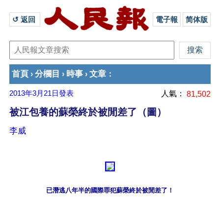
↺ 返回 
電子報
简体版
首頁
分欄目
時事
文章
›
›
›
：
2013年3月21日
發表
人氣：
81,502
被江包養的蘇榮終於被閒差了（圖）
李威
已潛逃八年半的國際罪犯蘇榮終於被閒差了！